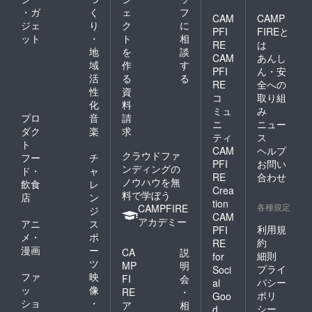
け渡し
・ガ
く
ェ
フ
につい
CAM
CAMP
ジェ
り
ク
に
ては、
PFI
FIREと
ット
・
ト
相
プロ
RE
は
ジェク
地
を
談
CAM
あんし
ト終了
域
作
す
PFI
ん・安
後にお
活
る
る
送りす
RE
全への
性
資
るメー
コ
取り組
化
料
ルをご
ミュ
み
確認く
プロ
音
請
ニ
ニュー
ださ
ダク
楽
求
ティ
ス
い。
ト
CAM
ヘルプ
クラウドファ
フー
チ
PFI
お問い
ンディングの
ド・
ャ
RE
合わせ
ノウハウを無
飲食
レ
Crea
料で学ぼう
店
ン
tion
各種規定
CAMPFIRE
ジ
CAM
アカデミー
アニ
ス
利用規
PFI
メ・
ポ
約
RE
漫画
ー
CA
説
細則
for
ツ
MP
明
プライ
Soci
ファ
映
FI
会
バシー
al
ッ
像
RE
・
ポリ
Goo
ショ
・
ア
相
シー
d