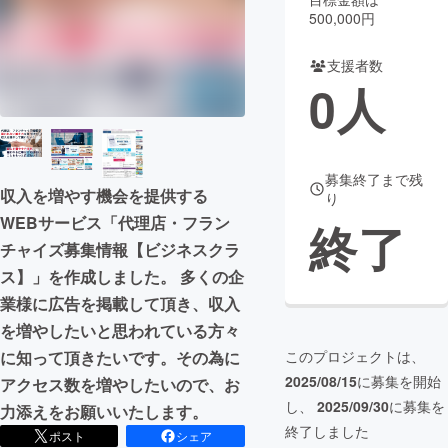
500,000円
まちづくり・地域活性化
支援者数
0
人
CAMPFIRE for Social Good
CAMPFIRE Creation
CAMPFIREふるさと納税
machi-ya
コミュニティ
募集終了まで残
収入を増やす機会を提供する
り
WEBサービス「代理店・フラン
終了
チャイズ募集情報【ビジネスクラ
ス】」を作成しました。 多くの企
業様に広告を掲載して頂き、収入
を増やしたいと思われている方々
このプロジェクトは、
に知って頂きたいです。その為に
2025/08/15
に募集を開始
アクセス数を増やしたいので、お
し、
2025/09/30
に募集を
力添えをお願いいたします。
終了しました
ポスト
シェア