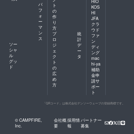
HIO
パ
ト
KOS
フ
の
HI
ォ
作
JFA
ー
り
クラ
マ
方
ウド
ン
プ
統
ファ
ス
ロ
計
ン
ソー
ジ
デ
ディ
シャ
ェ
ー
ング
ル
ク
タ
mac
グッ
ト
hi-ya
ド
の
補助
広
金申
め
請サ
方
ポー
ト
「QRコード」は株式会社デンソーウェーブの登録商標です。
© CAMPFIRE,
会社概
採用情
パートナー
Inc.
要
報
募集