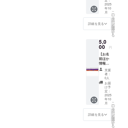
希望に
み）さ
2025
添うよ
年10
せて頂
うに致
こ
月
きま
しま
の
リ
す。 ・
す。 ・
タ
ー
名前
支援
ン
詳細を見る
を
（本名
時、必
選
択
or ニッ
ず備考
す
る
クネー
欄に希
5,0
ム） ・
望され
宣伝し
00
るお名
円
たいサ
前をご
【お名
イトが
記入く
前ほか
あれば
ださ
情報掲
URL ・
い。
載】 謝
掲載方
ご希望
支援
礼ペー
法：文
の掲載
者：
ジにて
字 ・そ
情報を
0人
情報掲
の他、
備考欄
お届
載（希
掲載希
にご記
け予
望者の
望の情
定：
載くだ
み）さ
2025
報が有
さい。
年10
せて頂
れば可
【掲載
こ
月
きま
能な限
の
期間】
リ
す。 ・
り、ご
タ
2025年
ー
名前
希望に
ン
10月1日
詳細を見る
を
（本名
添うよ
選
以降〜
択
or ニッ
うに致
す
サイト
る
クネー
しま