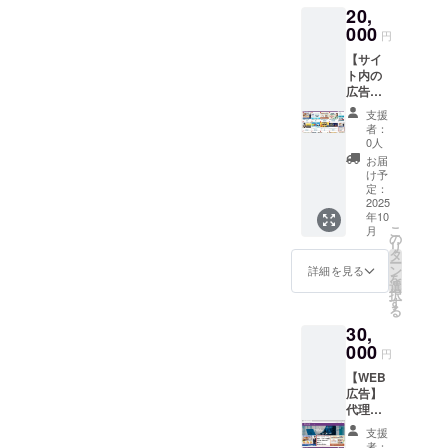
が存続
20,
ム） ・
す。
する限
宣伝し
000
ご希望
り掲載
円
たいサ
の掲載
【サイ
イトが
情報を
ト内の
あれば
備考欄
広告掲
URL、
にご記
載】 代
バナー
載くだ
支援
理店・
・掲載
さい。
者：
フラン
方法：
【掲載
0人
チャイ
文字、
期間】
お届
ズ募集
ロゴ、
2025年
け予
情報
バナー
定：
10月1日
【ビジ
2025
・その
以降〜
年10
ネスク
他、掲
サイト
こ
月
ラス】
載希望
の
が存続
リ
サイト
の情報
タ
する限
ー
にて、
が有れ
ン
り掲載
詳細を見る
を
・
ば可能
選
択
サイド
な限
す
る
エリア
り、ご
30,
・
希望に
スマホ
000
添うよ
円
版中央
うに致
【WEB
に、広
しま
広告】
告掲載
す。
代理
の提供
ご希望
店・フ
をさせ
の掲載
支援
ラン
ていた
情報を
者：