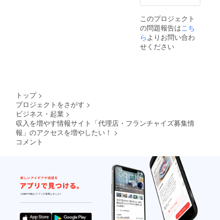
名前
【掲載
2.5ヶ月
（本名
期間】
間 【注
このプロジェクト
or ニッ
2025年
意事
の問題報告は
クネー
こち
9月10日
項】 ロ
ム） ・
以降〜
ら
よりお問い合わ
ゴやバ
宣伝し
2025年
ナーな
せください
たいサ
12月31
どの画
イトが
日ま
像の受
あれば
で、約
け渡し
URL、
2.5ヶ月
につい
バナー
間 【注
ては、
・掲載
意事
プロ
トップ
>
方法：
項】 ロ
ジェク
プロジェクトをさがす
>
文字、
ゴやバ
ト終了
ビジネス・起業
>
ロゴ、
ナーな
後にお
バナー
収入を増やす情報サイト「代理店・フランチャイズ募集情
どの画
送りす
・その
像の受
るメー
報」のアクセスを増やしたい！
>
他、掲
け渡し
ルをご
コメント
載希望
につい
確認く
の情報
ては、
ださ
が有れ
プロ
い。
ば可能
ジェク
な限
ト終了
り、ご
後にお
希望に
送りす
添うよ
るメー
うに致
ルをご
しま
確認く