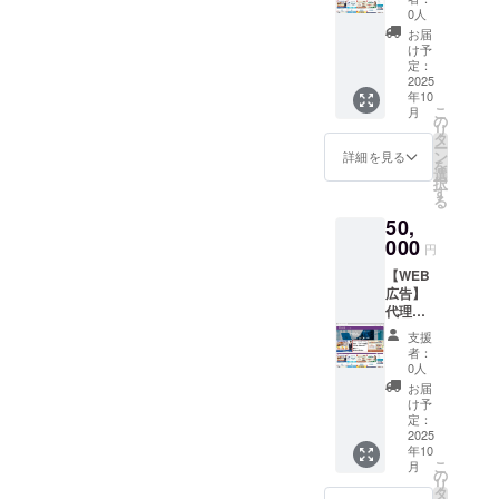
チャイ
だきま
備考欄
0人
ズ募集
す。
にご記
お届
情報
【掲載
載くだ
け予
【ビジ
方法】
定：
さい。
ネスク
2025
・サ
【掲載
年10
ラス】
イドエ
期間】
こ
月
サイト
リア：
の
2025年
リ
にて、
バナー
タ
10月1日
ー
TOPス
（バ
ン
以降〜
詳細を見る
を
ライ
ナーを
選
サイト
択
ダー
縮小表
す
が存続
る
に、広
示）
する限
50,
告掲載
・ス
り掲載
の提供
000
マホ版
円
をさせ
中央：
【WEB
ていた
バナー
広告】
だきま
推奨
代理
す 【掲
サイ
店・フ
載方
ズ：横
支援
ラン
法】
800px×
者：
チャイ
・
縦
0人
ズ募集
TOPス
600px
お届
情報
ライ
以内
け予
【ビジ
ダー：
定：
【お名
ネスク
2025
バナー
前ほか
年10
ラス】
推奨
情報掲
こ
月
サイト
サイ
の
載】 謝
リ
にて、
ズ：横
タ
礼ペー