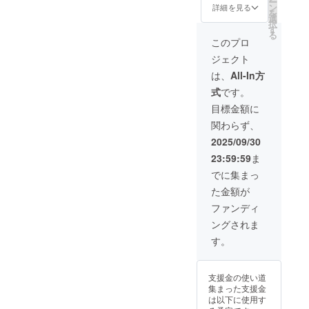
ー
・
800px×
ン
ジにて
詳細を見る
を
TOPス
縦
選
情報掲
択
ライ
600px
す
載（希
る
ダー
以内
望者の
このプロ
・
【お名
み）さ
ジェクト
サイド
前ほか
せて頂
エリア
情報掲
きま
は、
All-In方
・
載】 謝
す。 ・
式
です。
スマホ
礼ペー
名前
版中央
ジにて
（本名
目標金額に
に、広
情報掲
or ニッ
関わらず、
告掲載
載（希
クネー
の提供
望者の
ム） ・
2025/09/30
をさせ
み）さ
宣伝し
23:59:59
ま
ていた
せて頂
たいサ
だきま
きま
イトが
でに集まっ
す。
す。 ・
あれば
た金額が
【掲載
名前
URL、
方法】
（本名
バナー
ファンディ
・
or ニッ
・掲載
ングされま
TOPス
クネー
方法：
ライ
ム） ・
文字、
す。
ダー：
宣伝し
ロゴ、
バナー
たいサ
バナー
・サ
イトが
・その
支援金の使い道
イドエ
あれば
他、掲
集まった支援金
リア：
URL、
載希望
は以下に使用す
バナー
バナー
の情報