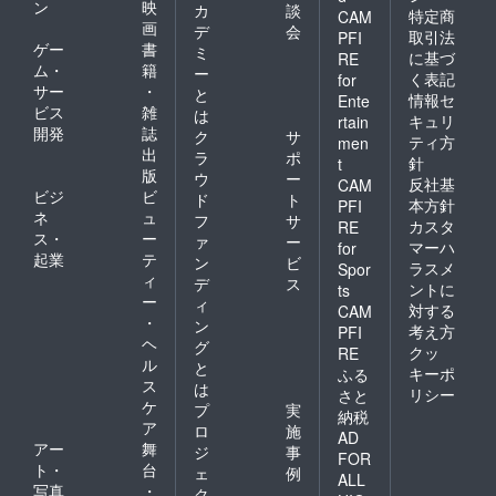
ン
映
カ
談
特定商
CAM
画
デ
会
取引法
PFI
ゲー
書
ミ
に基づ
RE
ム・
籍
ー
く表記
for
サー
・
と
情報セ
Ente
ビス
雑
は
キュリ
rtain
開発
誌
ク
サ
ティ方
men
出
ラ
ポ
針
t
版
ウ
ー
反社基
CAM
ビジ
ビ
ド
ト
本方針
PFI
ネ
ュ
フ
サ
カスタ
RE
ス・
ー
ァ
ー
マーハ
for
起業
テ
ン
ビ
ラスメ
Spor
ィ
デ
ス
ントに
ts
ー
ィ
対する
CAM
・
ン
考え方
PFI
ヘ
グ
クッ
RE
ル
と
キーポ
ふる
ス
は
リシー
さと
ケ
プ
実
納税
ア
ロ
施
AD
アー
舞
ジ
事
FOR
ト・
台
ェ
例
ALL
写真
・
ク