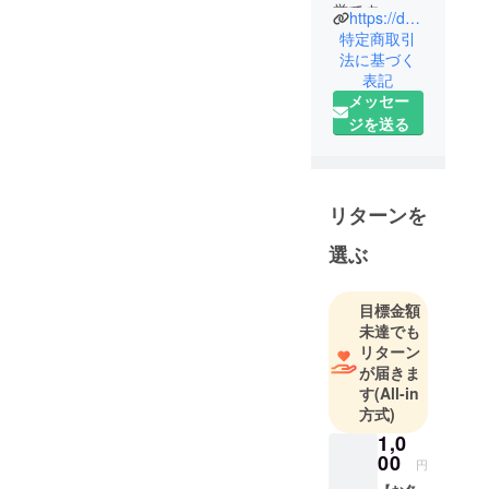
誉です。
https://dt-mado.com
30年以上コ
特定商取引
ンピュー
法に基づく
表記
タ・IT業界で
メッセー
様々なプロ
ジを送る
ジェクトに
携わってき
ました。こ
の経験を生
リターンを
かして、ITコ
ンサルティ
選ぶ
ングやIT関連
サービスを
目標金額
提供してい
未達でも
ます。
リターン
また、「代
が届きま
す
(All-in
理店・フラ
方式)
ンチャイズ
1,0
募集情報
00
【代理店の
円