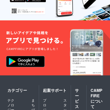
す。 ・
ださ
支援
い。
時、必
ず備考
欄に希
望され
るお名
前をご
記入く
ださ
い。
【掲載
期間】
2025年
9月10日
以降〜
2025年
12月31
日ま
で、約
2.5ヶ月
間 【注
意事
カテゴリー
起案サポート
サ
CAMP
項】 ロ
ー
FIRE
ゴやバ
ナーな
テク
ま
プ
ス
ビ
につい
どの画
ノロ
ち
ロ
タ
ス
て
像の受
ジー
づ
ジ
ッ