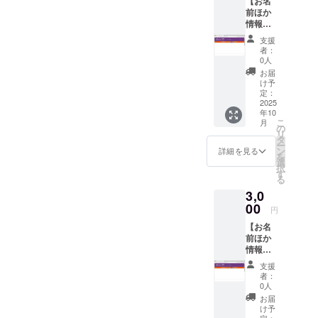
窓口】」の
【お名
前ほか
ウェブサー
情報掲
ビスで多く
載】 謝
支援
礼ペー
の方に収入
者：
ジにて
0人
を増やす機
情報掲
お届
会を提供し
載（希
け予
望者の
定：
ています。
み）さ
2025
今後は、
年10
せて頂
こ
月
「代理店・
きま
の
リ
す。 ・
タ
フランチャ
ー
名前
ン
詳細を見る
イズ募集情
を
（本名
選
択
or ニッ
報【代理店
す
る
クネー
の窓口】」
3,0
ム） ・
の宣伝に力
掲載方
00
円
法：文
を入れサイ
【お名
字 ・そ
トのアクセ
前ほか
の他、
情報掲
ス数と利用
掲載希
載】 謝
望の情
者を増やし
支援
礼ペー
報が有
者：
ていきたい
ジにて
れば可
0人
情報掲
能な限
と思いま
お届
載（希
り、ご
け予
す。
望者の
定：