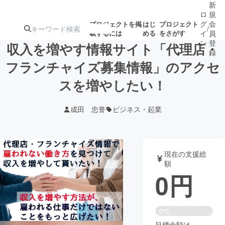
新
ロ
規
グ
会
プロジェクトを掲
はじ
プロジェクト
/
載するには
める
をさがす
イ
員
ン
登
収入を増やす情報サイト「代理店・
録
フランチャイズ募集情報」のアクセ
スを増やしたい！
人気のプロ
注目のリ
注目の新着プロ
募集終了が近いプ
もうすぐ公開
ジェクト
ターン
ジェクト
ロジェクト
されます
成田 忠誉
ビジネス・起業
アート・写真
音楽
現在の支援総
テクノロジー・ガジェット
ゲーム・サ
額
0
円
映像・映画
書籍・雑誌
0%
ビジネス・起業
チャレンジ
目標金額は