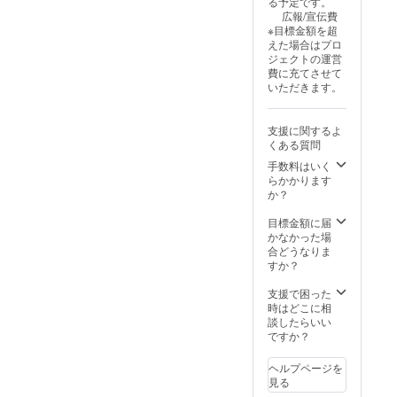
る予定です。
（バ
・掲載
が有れ
広報/宣伝費
ナーを
方法：
ば可能
※目標金額を超
縮小表
文字、
な限
えた場合はプロ
示）
ロゴ、
り、ご
ジェクトの運営
・ス
バナー
希望に
費に充てさせて
マホ版
・その
添うよ
いただきます。
中央：
他、掲
うに致
バナー
載希望
しま
推奨
の情報
す。 ・
支援に関するよ
サイ
が有れ
支援
くある質問
ズ：横
ば可能
時、必
800px×
な限
手数料はいく
ず備考
縦
り、ご
らかかります
欄に希
600px
希望に
か？
望され
以内
添うよ
るお名
【お名
うに致
目標金額に届
前をご
前ほか
しま
かなかった場
記入く
情報掲
す。 ・
合どうなりま
ださ
載】 謝
支援
すか？
い。
礼ペー
時、必
【掲載
ジにて
ず備考
支援で困った
期間】
情報掲
欄に希
時はどこに相
2025年
載（希
望され
談したらいい
9月10日
望者の
るお名
ですか？
以降〜
み）さ
前をご
2025年
せて頂
記入く
12月31
ヘルプページを
きま
ださ
日ま
見る
す。 ・
い。
で、約