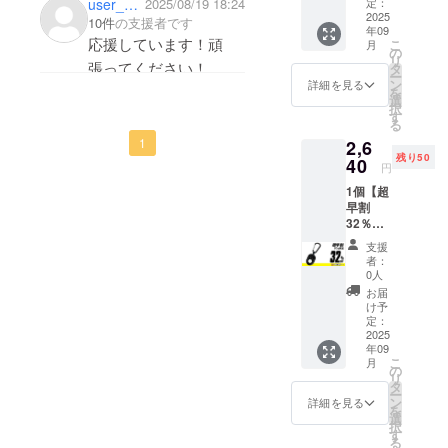
3,875円
定：
user_b5ddcd350844
2025/08/19 18:24
速な配送
も試したくなりまし
→
2025
10件
の支援者です
サービスを
年09
2,560円
た。使用して実感でき
応援しています！頑
こ
月
提供するこ
（税・
の
るか楽しみです。何せ
リ
送料
張ってください！
タ
とを心が
ー
込）
蚊に刺される場面が多
ン
詳細を見る
離島は藪が多く蚊が
け、貿易事
を
【内
選
くて。汗
択
容】 ■
業を通じた
いっぱいなので〜。
す
る
虫封じ
社会貢献を
楽しみにしてます。
1
2,6
結界 × 1
実践してい
残り50
※①②を
40
円
お選び
くことを目
1個【超
くださ
指していま
早割
い。 [
32％OF
す。
①リス
F】50名
トタイ
支援
限定 一
プ ②
者：
般販売
キーホ
0人
予定価
ルダー
お届
格
タイプ ]
け予
3,875円
■USB充
定：
→
2025
電ケー
年09
2,640円
ブル
こ
月
（税・
(Type-
の
リ
送料
C) × １
タ
ー
込）
■説明書
ン
詳細を見る
を
【内
× １ ※デ
選
択
容】 ■
ザイ
す
る
虫封じ