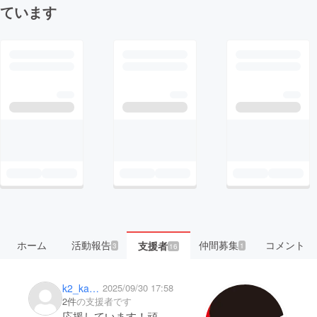
ています
ホーム
活動報告
仲間募集
コメント
支援者
3
1
16
k2_kawamo
2025/09/30 17:58
2件
の支援者です
応援しています！頑