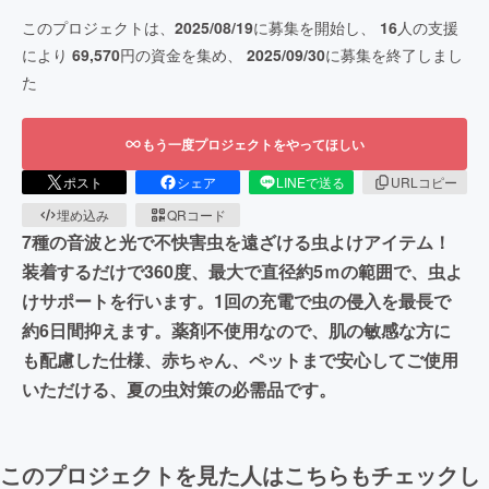
このプロジェクトは、
2025/08/19
に募集を開始し、
16
人の支援
により
69,570
円の資金を集め、
2025/09/30
に募集を終了しまし
た
もう一度プロジェクトをやってほしい
ポスト
シェア
LINEで送る
URLコピー
埋め込み
QRコード
7種の音波と光で不快害虫を遠ざける虫よけアイテム！
装着するだけで360度、最大で直径約5ｍの範囲で、虫よ
けサポートを行います。1回の充電で虫の侵入を最長で
約6日間抑えます。薬剤不使用なので、肌の敏感な方に
も配慮した仕様、赤ちゃん、ペットまで安心してご使用
いただける、夏の虫対策の必需品です。
このプロジェクトを見た人はこちらもチェックし