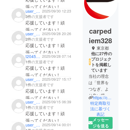
張ってください！
user_10b6c7ff8524
2025/09/30 12:23
3件
の支援者です
応援しています！頑
carped
張ってください！
user_e5fe2b6936c4
2025/09/28 20:26
iem328
2件
の支援者です
応援しています！頑
東京都
張ってください！
他に27件の
t20456360
2025/09/28 07:14
プロジェク
1件
の支援者です
トを掲載し
応援しています！頑
ています
張ってください！
当社の理念
user_c4673a3edbd4
2025/09/27 15:17
は「世界を
1件
の支援者です
つなぎ、よ
応援しています！頑
り良い場所
張ってください！
https://carpediemjp.com/
にしよう」
user_83bdca158ab4
2025/09/15 06:39
特定商取引
1件
の支援者です
です。
法に基づく
応援しています！頑
表記
海外から革
メッセー
張ってください！
新的で、独
user_6a2bb68deb54
2025/09/14 00:01
ジを送る
自性があ