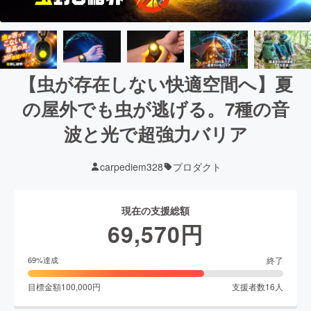
【虫が存在しない快適空間へ】夏
の屋外でも虫が逃げる。7種の音
波と光で超強力バリア
carpediem328
プロダクト
現在の支援総額
69,570
円
終了
69
%達成
目標金額
100,000
円
支援者数
16
人