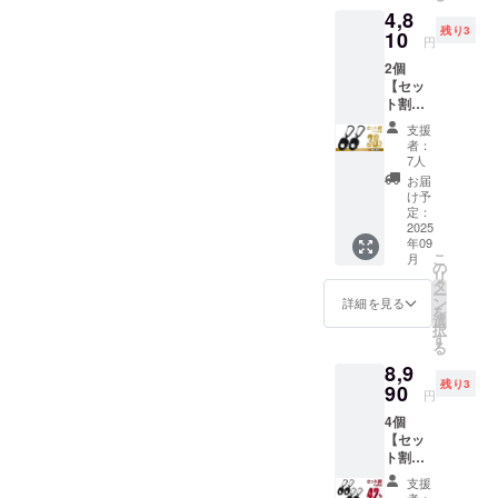
ン・仕
4,8
結界 × 1
様は変
残り3
※①②を
10
更にな
円
お選び
る可能
2個
くださ
性もご
【セッ
い。 [
ざいま
ト割
①リス
す。ご
38％OF
トタイ
了承く
支援
F】10名
プ ②
ださ
者：
限定 一
キーホ
い。
7人
般販売
ルダー
お届
予定価
タイプ ]
け予
格
■USB充
定：
7,750円
2025
電ケー
年09
→
ブル
こ
月
4,810円
(Type-
の
リ
（税・
C) × １
タ
ー
送料
■説明書
ン
詳細を見る
を
込）
× １ ※デ
選
択
【内
ザイ
す
る
容】 ■
ン・仕
8,9
虫封じ
様は変
残り3
結界 × 2
90
更にな
円
※①②を
る可能
4個
お選び
性もご
【セッ
くださ
ざいま
ト割
い。 [
す。ご
42％OF
①リス
了承く
支援
F】5名
トタイ
ださ
者：