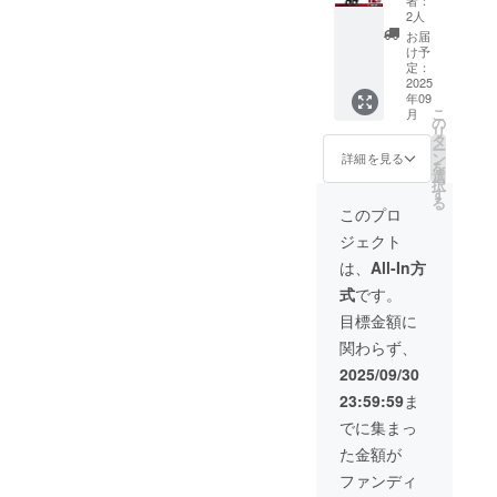
限定 一
プ ②
い。
2人
般販売
キーホ
お届
予定価
ルダー
け予
格
タイプ ]
定：
15,500
2025
■USB充
年09
円 →
電ケー
こ
月
8,990円
ブル
の
リ
（税・
(Type-
タ
ー
送料
C) × 2 ■
ン
詳細を見る
を
込）
説明書
選
択
【内
× 2 ※デ
す
る
容】 ■
ザイ
このプロ
虫封じ
ン・仕
ジェクト
結界 × 4
様は変
※①②を
更にな
は、
All-In方
お選び
る可能
式
です。
くださ
性もご
い。 [
ざいま
目標金額に
①リス
す。ご
関わらず、
トタイ
了承く
プ ②
ださ
2025/09/30
キーホ
い。
23:59:59
ま
ルダー
タイプ ]
でに集まっ
■USB充
た金額が
電ケー
ブル
ファンディ
(Type-