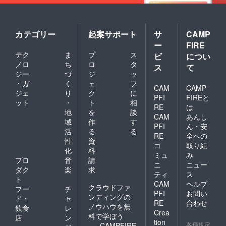
カテゴリー
起案サポート
サ
CAMP
ー
FIRE
テク
ま
プ
ス
ビ
につい
ノロ
ち
ロ
タ
ス
て
ジー
づ
ジ
ッ
・ガ
く
ェ
フ
CAM
CAMP
ジェ
り
ク
に
PFI
FIREと
ット
・
ト
相
RE
は
地
を
談
CAM
あんし
域
作
す
PFI
ん・安
活
る
る
RE
全への
性
資
コ
取り組
化
料
ミュ
み
プロ
音
請
ニ
ニュー
ダク
楽
求
ティ
ス
ト
CAM
ヘルプ
クラウドファ
フー
チ
PFI
お問い
ンディングの
ド・
ャ
RE
合わせ
ノウハウを無
飲食
レ
Crea
料で学ぼう
店
ン
tion
各種規定
CAMPFIRE