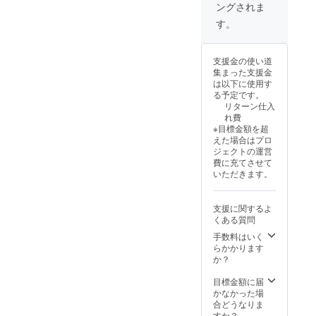
ングされま
C) × 4 ■
説明書
す。
× 4 ※デ
ザイ
ン・仕
支援金の使い道
様は変
集まった支援金
更にな
は以下に使用す
る可能
る予定です。
性もご
リターン仕入
ざいま
れ費
す。ご
※目標金額を超
了承く
えた場合はプロ
ださ
ジェクトの運営
い。
費に充てさせて
いただきます。
支援に関するよ
くある質問
手数料はいく
らかかります
か？
目標金額に届
かなかった場
合どうなりま
すか？