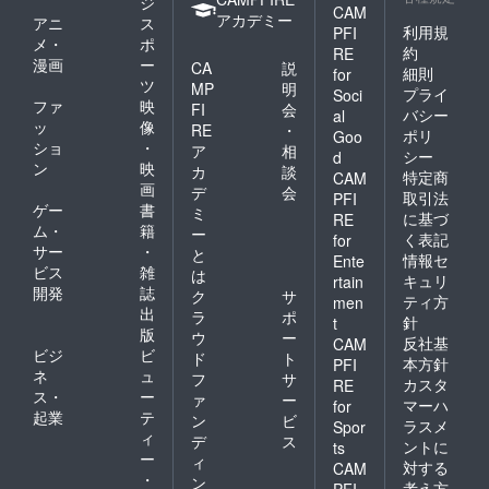
ジ
CAM
アカデミー
アニ
ス
利用規
PFI
メ・
ポ
約
RE
漫画
ー
CA
説
細則
for
ツ
MP
明
プライ
Soci
ファ
映
FI
会
バシー
al
ッ
像
RE
・
ポリ
Goo
ショ
・
ア
相
シー
d
ン
映
カ
談
特定商
CAM
画
デ
会
取引法
PFI
ゲー
書
ミ
に基づ
RE
ム・
籍
ー
く表記
for
サー
・
と
情報セ
Ente
ビス
雑
は
キュリ
rtain
開発
誌
ク
サ
ティ方
men
出
ラ
ポ
針
t
版
ウ
ー
反社基
CAM
ビジ
ビ
ド
ト
本方針
PFI
ネ
ュ
フ
サ
カスタ
RE
ス・
ー
ァ
ー
マーハ
for
起業
テ
ン
ビ
ラスメ
Spor
ィ
デ
ス
ントに
ts
ー
ィ
対する
CAM
・
ン
考え方
PFI