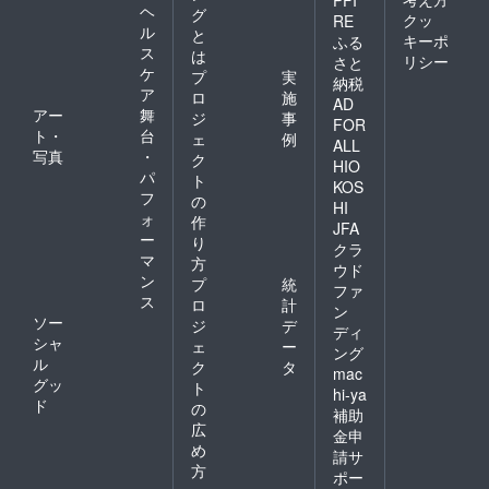
ヘ
グ
クッ
RE
ル
と
キーポ
ふる
ス
は
リシー
さと
ケ
プ
実
納税
ア
ロ
施
AD
アー
舞
ジ
事
FOR
ト・
台
ェ
例
ALL
写真
・
ク
HIO
パ
ト
KOS
フ
の
HI
ォ
作
JFA
ー
り
クラ
マ
方
ウド
ン
プ
統
ファ
ス
ロ
計
ン
ソー
ジ
デ
ディ
シャ
ェ
ー
ング
ル
ク
タ
mac
グッ
ト
hi-ya
ド
の
補助
広
金申
め
請サ
方
ポー