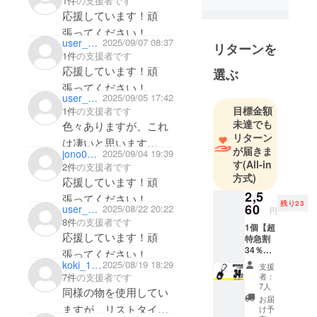
1件
の支援者です
り、豊かな
応援しています！頑
デザインを
張ってください！
持つプロダ
user_5b9b37184e34
2025/09/07 08:37
リターンを
クトを発掘
1件
の支援者です
応援しています！頑
し、日本の
選ぶ
皆さまのラ
張ってください！
user_5374e5a67124
2025/09/05 17:42
イフスタイ
目標金額
1件
の支援者です
ルをより豊
未達でも
色々ありますが、これ
かなものに
リターン
は凄いと思います
することに
が届きま
jono0821
2025/09/04 19:39
もっと皆んなが助かる
す
(All-in
努めます。
2件
の支援者です
ように頑張って頂きた
方式)
また、高品
応援しています！頑
いです
2,5
質で魅力的
張ってください！
残り23
60
user_4e8e92a42ae4
2025/08/22 20:22
な商品を提
円
8件
の支援者です
供するだけ
1個【超
応援しています！頑
特急割
でなく、お
34％OF
張ってください！
客様に寄り
F】30名
koki_1971
2025/08/19 18:29
支援
限定 一
添ったカス
者：
7件
の支援者です
般販売
7人
タマーサ
同様の物を使用してい
予定価
お届
ポートや迅
格
ますが、リストタイプ
け予