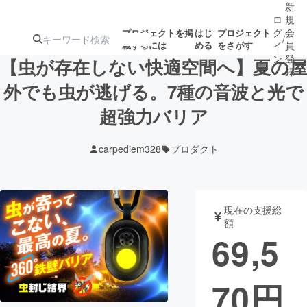
新
ロ
規
グ
会
プロジェクトを掲
はじ
プロジェクト
/
載するには
める
をさがす
イ
員
ン
登
【虫が存在しない快適空間へ】夏の屋
録
外でも虫が逃げる。7種の音波と光で
超強力バリア
人気のプロ
注目のリ
注目の新着プロ
募集終了が近いプ
もうすぐ公開
ジェクト
ターン
ジェクト
ロジェクト
されます
carpediem328
プロダクト
アート・写真
音楽
現在の支援総
テクノロジー・ガジェット
ゲーム・サ
額
69,5
映像・映画
書籍・雑誌
70
円
ビジネス・起業
チャレンジ