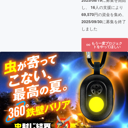
2025/08/19
に募集を開始
し、
16
人の支援により
69,570
円の資金を集め、
2025/09/30
に募集を終了
しました
もう一度プロジェク
トをやってほしい