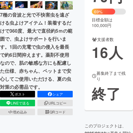
まちづくり・地域活性化
69%
7種の音波と光で不快害虫を遠ざ
目標金額は
ける虫よけアイテム！装着するだ
100,000円
CAMPFIRE for Social Good
CAMPFIRE Creation
けで360度、最大で直径約5ｍの範
CAMPFIREふるさと納税
machi-ya
コミュニティ
囲で、虫よけサポートを行いま
支援者数
16
人
す。1回の充電で虫の侵入を最長
で約6日間抑えます。薬剤不使用
なので、肌の敏感な方にも配慮し
た仕様、赤ちゃん、ペットまで安
募集終了まで残
心してご使用いただける、夏の虫
り
終了
対策の必需品です。
ポスト
シェア
LINEで送る
URLコピー
埋め込み
QRコード
このプロジェクトは、