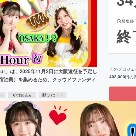
募集終
CAMPFIRE for Social Good
CAMPFIRE Creation
終
CAMPFIREふるさと納税
machi-ya
コミュニティ
このプロジェ
ur」は、2025年11月2日に大阪遠征を予定し
403,000
円の
・宿泊費）を集めるため、クラウドファンディ
ピー
埋め込み
QRコード