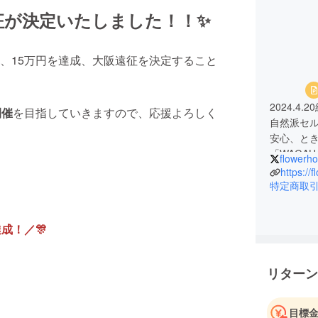
征が決定いたしました！！✨
、15万円を達成、大阪遠征を決定すること
2024.4.2
開催
を目指していきますので、応援よろしく
自然派セ
安心、と
「WAGA
flowerh
https://
特定商取
達成！／🎊
リターン
目標