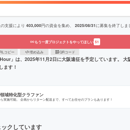
人の支援により
403,000
円の資金を集め、
2025/08/31
に募集を終了しま
もう一度プロジェクトをやってほしい
51
RLコピー
埋め込み
QRコード
＊Hour」は、2025年11月2日に大阪遠征を予定しています。
します！
領域特化型クラファン
から実施可能。 企画からリターン配送まで、すべてお任せのプランもあります！
ェックしています