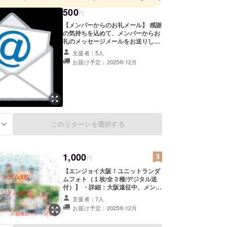
500
円
【メンバーからのお礼メール】 感謝
の気持ちを込めて、メンバーからお
礼のメッセージメールをお送りしま
す。 提供方法：一斉メール
支援者：5人
お届け予定：2025年12月
このリターンを選択する
る
1,000
円
【エンジョイ大阪！ユニットランダ
ムフォト（１枚/全３種/デジタル送
付）】 ・詳細：大阪遠征中、メン
バーが3班に分かれて撮影した写真
支援者：7人
（全3種）の中から、ランダムで1枚
お届け予定：2025年12月
をメールにてデジタルでお届けしま
す。 ここだけの思い出ショットをぜ