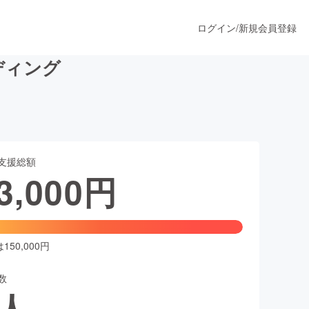
ログイン
/
新規会員登録
ディング
うすぐ公開されます
支援総額
プロダクト
3,000
円
ファッション
スポーツ
50,000円
数
ア
ソーシャルグッド
人