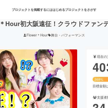
プロジェクトを掲載するには
はじめる
プロジェクトをさがす
wer＊Hour初大阪遠征！クラウドファン
Flower＊Hour
舞台・パフォーマンス
注目のリターン
注目の新着プロジェクト
募集終了が近いプロジェクト
も
現在の
音楽
舞台・パフォーマンス
40
ゲーム・サービス開発
フード・飲食店
268%
書籍・雑誌出版
アニメ・漫画
目標金額は1
支援者
チャレンジ
ビューティー・ヘルスケ
34