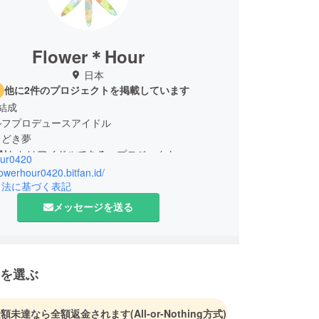
Flower＊Hour
日本
他に2件のプロジェクトを掲載しています
0結成
ルフプロデュースアイドル
きどき夢
HAIたちはアイドルである」プロジェクト
our0420
flowerhour0420.bitfan.id/
引法に基づく表記
メッセージを送る
を選ぶ
金額未達なら全額返金されます
(All-or-Nothing方式)