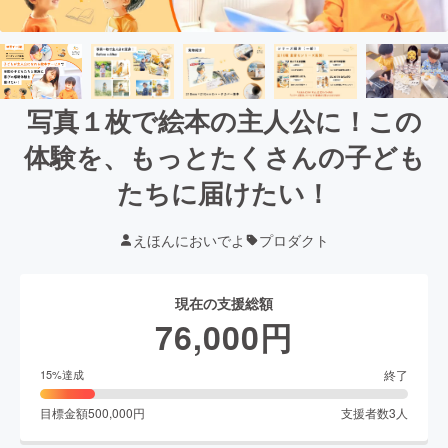
写真１枚で絵本の主人公に！この
体験を、もっとたくさんの子ども
たちに届けたい！
えほんにおいでよ
プロダクト
現在の支援総額
76,000
円
終了
15
%達成
目標金額
500,000
円
支援者数
3
人