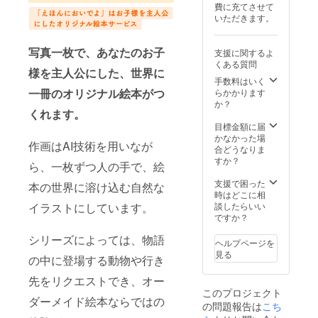
費に充てさせて
はプロ
・企画
・絵本
いただきます。
ジェク
した新
に利用
ト終了
シリー
したイ
と共に
ズ１冊
ラスト
写真一枚で、あなたのお子
支援に関するよ
ご使用
分を実
を入れ
くある質問
可能に
際に制
たマグ
様を主人公にした、世界に
なりま
作して
カップ
手数料はいく
す。 ・
提供い
を送付
一冊のオリジナル絵本がつ
らかかります
チケッ
たしま
いたし
か？
トの有
す ︎・企
くれます。
ます。
効期限
画した
└直径
目標金額に届
は１年
新シ
8cm ×
かなかった場
作画はAI技術を用いなが
間とな
リーズ
高さ
合どうなりま
りま
は完成
9.2cm
すか？
ら、一枚ずつ人の手で、絵
す。 ＋
後、新
└使用
② 選べ
商品と
するイ
支援で困った
本の世界に溶け込む自然な
るグッ
して発
ラスト
時はどこに相
ズ ・絵
売いた
は複数
談したらいい
イラストにしています。
本に利
します
から選
ですか？
用した
＜チ
択いた
イラス
ケット
シリーズによっては、物語
だけま
ヘルプページを
トを入
詳細＞
す。
見る
の中に登場する動物や行き
れた
・日
※チケッ
グッズ
時：︎ク
トはお
先をリクエストでき、オー
を、以
ラウド
申し込
このプロジェクト
下から2
ファン
み時に
ダーメイド絵本ならではの
の問題報告は
つ選ん
ディン
こち
ご記入
でいた
グ終了
いただ