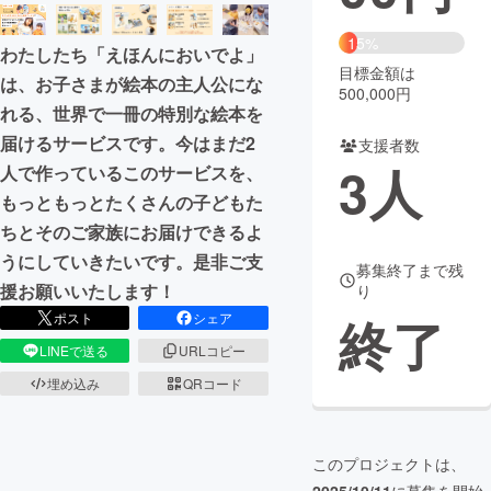
まちづくり・地域活性化
15%
わたしたち「えほんにおいでよ」
目標金額は
は、お子さまが絵本の主人公にな
500,000円
CAMPFIRE for Social Good
CAMPFIRE Creation
れる、世界で一冊の特別な絵本を
CAMPFIREふるさと納税
machi-ya
コミュニティ
届けるサービスです。今はまだ2
支援者数
3
人
人で作っているこのサービスを、
もっともっとたくさんの子どもた
ちとそのご家族にお届けできるよ
うにしていきたいです。是非ご支
募集終了まで残
援お願いいたします！
り
終了
ポスト
シェア
LINEで送る
URLコピー
埋め込み
QRコード
このプロジェクトは、