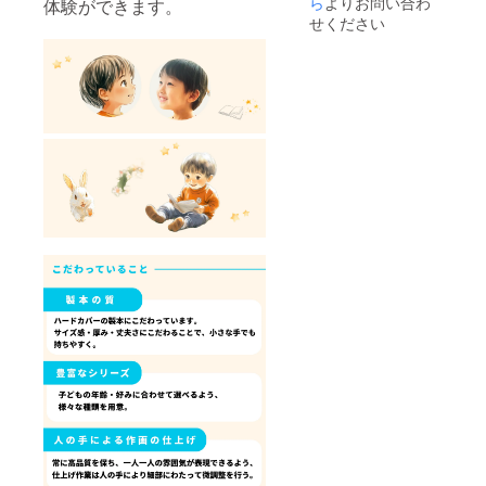
ら
よりお問い合わ
体験ができます。
だけま
後、順
いた
せください
す。
次ご案
メール
└使用す
内いた
アドレ
るイラ
しま
ス宛に
ストは
す。
デジタ
複数か
ルチ
ら選択
ケット
いただ
└2025
をお送
けま
年12月
りしま
す。
～2026
す。
＜グッ
年2月に
ズ＞ ★
順次実
以下よ
施予定
り希望
でござ
する
いま
グッズ2
す。 ・
つを選
場所・
択して
実施方
くださ
法：オ
いま
ンライ
せ。
ン
◯Tシャ
（googl
ツ └
e meet
キッズ
等）に
90〜
て実施
160まで
しま
複数サ
す。 ・
イズあ
支援者