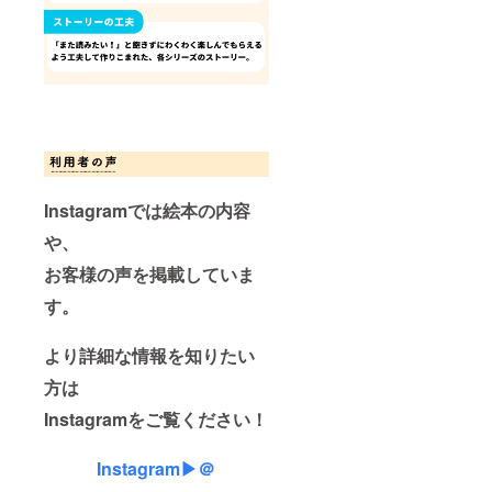
り、そ
様との
の他
連絡方
SML等
法：詳
└カ
細は
ラー白
メール
◯スマ
で連絡
ホケー
しま
ス
す。 ・
└iPhon
内容/流
e：7～
れ：
16まで
・事
Instagramでは絵本の内容
対応可
前にヒ
アリン
や、
└Andro
グシー
id：
トをお
お客様の声を掲載していま
Pixel8
送り
◯エコ
し、記
す。
バッグ
入いた
└幅
だく
33.5cm
・ヒ
より詳細な情報を知りたい
× 高さ
アリン
57.5cm
グシー
方は
◯キー
トを元
Instagramをご覧ください！
ホル
に、弊
ダー
社にて
└70mm
ラフイ
Instagram▶︎＠
×70mm
メージ
◯フェ
を作成