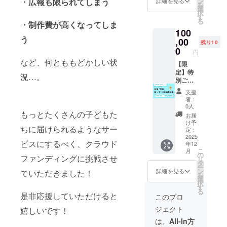
・広報も限られてしまう
ン
ルにて
詳細を見る
用可能
申し込
を
本一冊
分チ
選
お送り
になり
み時に
択
分と、
ケット
す
しま
ます。
ご記入
る
・制作費が高くなってしま
絵本に
・全10
す。 ●
●チケッ
いただ
100
使用し
種のう
ギフト
トの有
いた
う
たイラ
,00
ちお好
コード
効期限
残り10
メール
ストを
きな一
0
付きチ
は１年
アドレ
円
使った
冊を選
ケット
間とな
ス宛に
など、何とももどかしい状
グッズ
【限
べるデ
はご家
ります
デジタ
を2つ選
定】特
ジタル
族やご
※チケッ
況…。
ルチ
べるチ
別ご招
チケッ
友人に
トはお
ケット
ケット
待！新
トを発
もお渡
申し込
をお送
支援
です。
シリー
行いた
しでき
み時に
者：
りしま
＜チ
ズ企画
しま
ます。
0人
ご記入
す。
ケット
参加券
もっとたくさんの子どもた
す。 ・
●チケッ
いただ
お届
内容＞
「えほ
チケッ
トはプ
け予
いた
ちに届けられるようなサー
① 10種
んにお
トはク
定：
ロジェ
メール
から選
いで
2025
ラウド
クト終
アドレ
ビスにするべく、クラウド
年12
べる絵
よ」の
ファン
了と共
ス宛に
こ
月
本1冊分
新シ
ディン
の
にご使
デジタ
ファンディングに挑戦させ
リ
チケッ
リーズ
グ終了
タ
用可能
ルチ
ー
ト ・全
アイデ
後メー
ン
になり
詳細を見る
ていただきました！
ケット
を
10種の
ア企画
ルにて
選
ます。
をお送
択
うちお
にご参
お送り
す
●チケッ
りしま
る
好きな
加いた
是非応援していただけると
しま
トの有
このプロ
す。
一冊を
だける
す。 ・
効期限
ジェクト
嬉しいです！
選べる
特別招
ギフト
は１年
デジタ
待券で
コード
間とな
は、
All-In方
ルチ
す。 限
付きチ