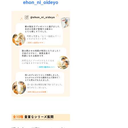
ehon_ni_oideyo
イスタ
・上
オル
記を元
└25cm
にオン
×25cm
ライン
◯タン
で打ち
ブラー
合わせ
└口径
（約1時
85mm
間程
× 高さ
度）
105mm
・打
、容量
ち合わ
約
せを元
360ml
に修
のステ
正・完
ンレス
成
製 ◯
クッ
ション
└45cm
×45cm
、ポリ
エステ
ル100％
※チケッ
トはお
申し込
み時に