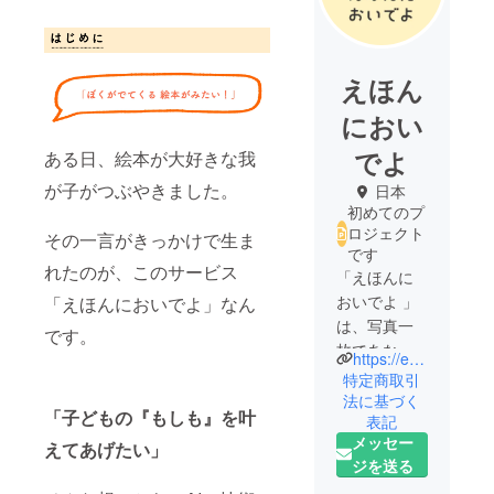
えほん
におい
でよ
ある日、絵本が大好きな我
が子がつぶやきました。
日本
初めてのプ
ロジェクト
その一言がきっかけで生ま
です
れたのが、このサービス
「えほんに
おいでよ 」
「えほんにおいでよ」なん
は、写真一
です。
枚であなた
https://ehon-ni-oideyo.jp
のお子様が
特定商取引
主人公にな
法に基づく
「子どもの『もしも』を叶
表記
るオリジナ
メッセー
ル絵本がつ
えてあげたい」
ジを送る
くれるサー