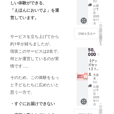
常価格
ます。
2人
す。 ●
しい体験ができる、
冊分チ
24,000
●チケッ
ギフト
お届
ケッ
円より
トはク
け予
「えほんにおいでよ」を運
コード
ト
33%OF
定：
ラウド
付きチ
＋ イ
2025
営しています。
Fで購入
ファン
ケット
年11
ラスト
できま
ディン
はご家
こ
月
付きマ
す） ＜
の
グ終了
族やご
リ
グカッ
チケッ
タ
後メー
友人に
ー
プ お好
ト内容
ン
ルにて
詳細を見る
もお渡
を
サービスを立ち上げてから
きな絵
＞ ●全
選
お送り
しでき
択
本一冊
10種の
す
しま
ます。
約1年が経ちましたが、
る
分と、
うちお
す。 ●
●チケッ
50,
絵本に
好きな2
ギフト
現状このサービスは2名で、
トはプ
使用し
000
冊を選
コード
ロジェ
円
たイラ
べるデ
何とか運営しているのが実
付きチ
クト終
【グッ
ストを
ジタル
ケット
了と共
ズセッ
情です…。
使った
チケッ
はご家
にご使
ト】10
マグ
トを発
族やご
用可能
種から
カップ
行いた
友人に
になり
支援
そのため、この体験をもっ
選べる
付きの
しま
もお渡
者：
ます。
絵本１
チケッ
す。 ●
0人
しでき
●チケッ
と子どもたちに広めたいと
冊分チ
トで
チケッ
ます。
お届
トの有
ケッ
す。 ＜
トはク
け予
●チケッ
効期限
思う一方で、
ト
チケッ
定：
ラウド
トはプ
は１年
＋ 選
2025
ト内容
ファン
ロジェ
間とな
年11
べる2つ
＞ ① 10
ディン
・すぐにお届けできない
クト終
ります
こ
月
のグッ
種から
の
グ終了
了と共
※チケッ
リ
ズ お好
選べる
タ
後メー
にご使
トはお
ー
きな絵
絵本1冊