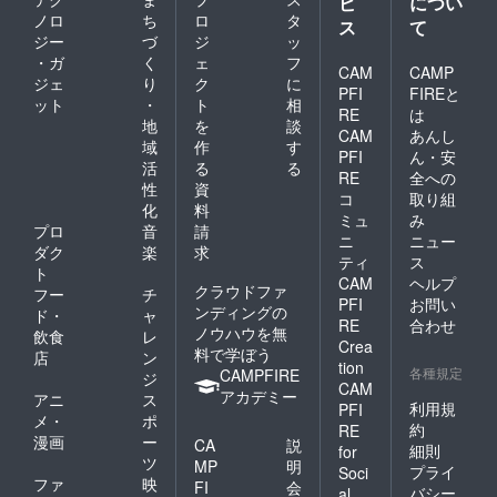
ビ
につい
ノロ
ち
ロ
タ
ス
て
ジー
づ
ジ
ッ
・ガ
く
ェ
フ
CAM
CAMP
ジェ
り
ク
に
PFI
FIREと
ット
・
ト
相
RE
は
地
を
談
CAM
あんし
域
作
す
PFI
ん・安
活
る
る
RE
全への
性
資
コ
取り組
化
料
ミュ
み
プロ
音
請
ニ
ニュー
ダク
楽
求
ティ
ス
ト
CAM
ヘルプ
クラウドファ
フー
チ
PFI
お問い
ンディングの
ド・
ャ
RE
合わせ
ノウハウを無
飲食
レ
Crea
料で学ぼう
店
ン
tion
各種規定
CAMPFIRE
ジ
CAM
アカデミー
アニ
ス
利用規
PFI
メ・
ポ
約
RE
漫画
ー
CA
説
細則
for
ツ
MP
明
プライ
Soci
ファ
映
FI
会
バシー
al