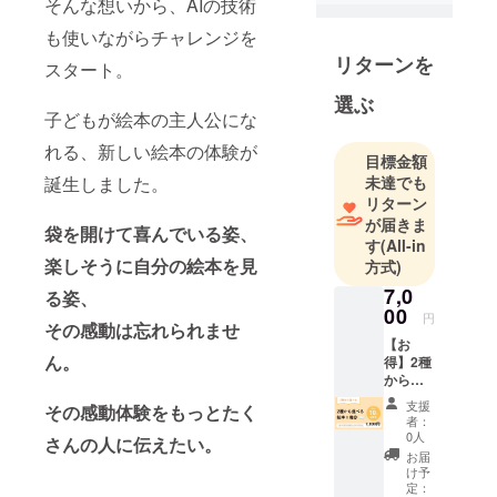
ビスです。
そんな想いから、AIの技術
も使いながらチャレンジを
リターンを
スタート。
選ぶ
子どもが絵本の主人公にな
れる、新しい絵本の体験が
目標金額
未達でも
誕生しました。
リターン
が届きま
袋を開けて喜んでいる姿、
す
(All-in
楽しそうに自分の絵本を見
方式)
7,0
る姿、
00
円
その感動は忘れられませ
【お
ん。
得】2種
から選
べる絵
支援
その感動体験をもっとたく
本１冊
者：
分チ
0人
さんの人に伝えたい。
ケット
お届
「えほ
け予
んにお
定：