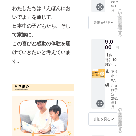
いで
2025
年11
よ」全
わたしたちは「えほんにお
こ
月
10シ
の
リ
いでよ」を通じて、
リーズ
タ
ー
のうち2
ン
詳細を見る
を
日本中の子どもたち、そし
種か
選
択
ら、ど
す
て家族に、
る
ちらか
9,0
お好き
この喜びと感動の体験を届
な絵本
00
円
一冊分
けていきたいと考えていま
【お
のチ
得】10
ケット
す。
種から
（最大
選べる
通常価
支援
絵本１
格8,000
者：
冊分チ
円より
0人
ケット
約
お届
「えほ
10%OF
け予
んにお
Fで購入
定：
いで
2025
できま
年11
よ」全
す） ＜
こ
月
10シ
チケッ
の
リ
リーズ
ト内容
タ
ー
のか
＞
ン
詳細を見る
を
ら、お
●「森の
選
択
好きな
ともだ
す
る
絵本一
ちかく