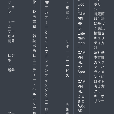
ッ
像
RE
・
ポリ
Goo
ショ
・
ア
相
シー
d
ン
映
カ
談
特定商
CAM
画
デ
会
取引法
PFI
ゲー
書
ミ
に基づ
RE
ム・
籍
ー
く表記
for
サー
・
と
情報セ
Ente
ビス
雑
は
キュリ
rtain
開発
誌
ク
サ
ティ方
men
出
ラ
ポ
針
t
版
ウ
ー
反社基
CAM
ビジ
ビ
ド
ト
本方針
PFI
ネ
ュ
フ
サ
カスタ
RE
ス・
ー
ァ
ー
マーハ
for
起業
テ
ン
ビ
ラスメ
Spor
ィ
デ
ス
ントに
ts
ー
ィ
対する
CAM
・
ン
考え方
PFI
ヘ
グ
クッ
RE
ル
と
キーポ
ふる
ス
は
リシー
さと
ケ
プ
実
納税
ア
ロ
施
AD
アー
舞
ジ
事