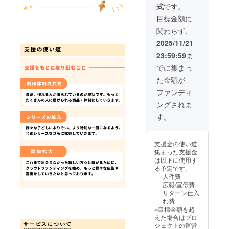
ります
式
です。
ケット
定10名
ケット
※チケッ
を発行
様がご
はご家
トはお
目標金額に
いたし
参加い
族やご
申し込
関わらず、
ます。
ただけ
友人に
み時に
・チ
ます。
もお渡
ご記入
2025/11/21
ケット
＜チ
しでき
いただ
23:59:59
ま
はクラ
ケット
ます。
いた
ウド
内容＞ ︎
・チ
メール
でに集まっ
ファン
クラウ
ケット
アドレ
た金額が
ディン
ドファ
はプロ
ス宛に
グ終了
ンディ
ジェク
デジタ
ファンディ
後メー
ング終
ト終了
ルチ
ングされま
ルにて
了後、
と共に
ケット
お送り
企画参
ご使用
をお送
す。
しま
加に関
可能に
りしま
す。 ・
する詳
なりま
す。
ギフト
細をご
す。 ・
支援金の使い道
コード
連絡さ
チケッ
集まった支援金
付きチ
せてい
トの有
は以下に使用す
ケット
ただき
効期限
る予定です。
はご家
ます ・
は１年
人件費
族やご
新シ
間とな
広報/宣伝費
友人に
リーズ
りま
リターン仕入
もお渡
のアイ
す。 ＋
れ費
しでき
デアを
② イラ
※目標金額を超
ます。
１冊分
スト付
えた場合はプロ
・チ
企画で
きマグ
ジェクトの運営
ケット
きます
カップ