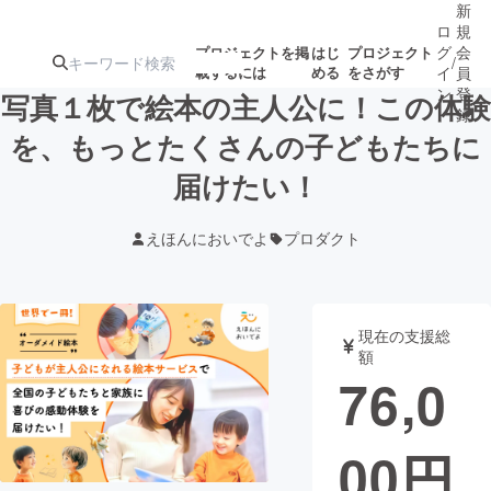
新
ロ
規
グ
会
プロジェクトを掲
はじ
プロジェクト
/
載するには
める
をさがす
イ
員
ン
登
写真１枚で絵本の主人公に！この体験
録
を、もっとたくさんの子どもたちに
届けたい！
人気のプロ
注目のリ
注目の新着プロ
募集終了が近いプ
もうすぐ公開
ジェクト
ターン
ジェクト
ロジェクト
されます
えほんにおいでよ
プロダクト
アート・写真
音楽
現在の支援総
テクノロジー・ガジェット
ゲーム・サ
額
76,0
映像・映画
書籍・雑誌
00
円
ビジネス・起業
チャレンジ