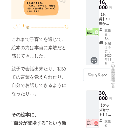
16,
冊分の
れん
チケッ
000
ぼ」ま
円
ト （ど
たは
【お
の絵本
「あい
得】10
でも選
うえお
種から
択可能
冒険」
選べる
です。
のうち
支援
絵本2冊
最大通
お好き
者：
分チ
常価格
これまで子育てを通じて、
な一冊
1人
ケット
12,000
を選べ
お届
「えほ
絵本の力は本当に素敵だと
円より
る、一
け予
んにお
25%OF
定：
冊分の
感じてきました。
いで
2025
Fで購入
デジタ
年11
よ」全
できま
ルチ
こ
月
10シ
す） ＜
の
ケット
親子で会話出来たり、初め
リ
リーズ
チケッ
タ
を発行
ー
のか
ト内容
ン
いたし
詳細を見る
ての言葉を覚えられたり、
を
ら、お
＞ ●全
選
ます。
択
好きな
10種の
す
●チケッ
自分でお話しできるように
る
絵本2冊
うちお
トはク
30,
分のチ
なったり…。
好きな
ラウド
ケット
000
一冊を
ファン
円
（どの
選べる
ディン
【グッ
絵本で
デジタ
グ終了
ズセッ
も選択
ルチ
後メー
その絵本に、
ト】10
可能で
ケット
ルにて
種から
す。最
を発行
お送り
支援
"自分が登場する"という新
選べる
大2冊通
いたし
しま
者：
絵本１