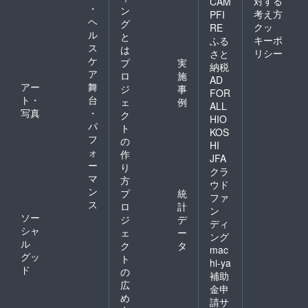
対する
CAM
・
ン
考え方
PFI
ヘ
グ
クッ
RE
ル
と
キーポ
ふる
ス
は
リシー
さと
ケ
プ
実
納税
ア
ロ
施
AD
アー
舞
ジ
事
FOR
ト・
台
ェ
例
ALL
写真
・
ク
HIO
パ
ト
KOS
フ
の
HI
ォ
作
JFA
ー
り
クラ
マ
方
ウド
ン
プ
統
ファ
ス
ロ
計
ン
ソー
ジ
デ
ディ
シャ
ェ
ー
ング
ル
ク
タ
mac
グッ
ト
hi-ya
ド
の
補助
広
金申
め
請サ