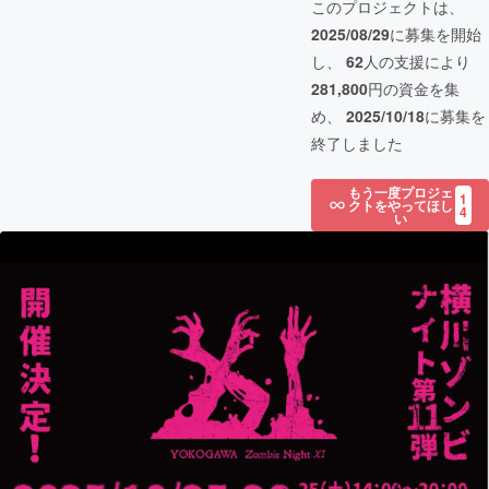
このプロジェクトは、
2025/08/29
に募集を開始
し、
62
人の支援により
281,800
円の資金を集
め、
2025/10/18
に募集を
終了しました
もう一度プロジェ
1
クトをやってほし
4
い