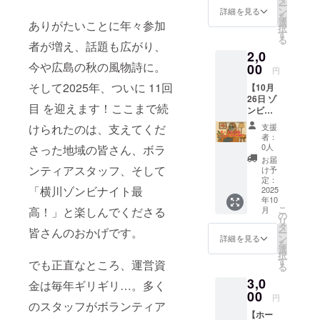
ー
伝える
ン
詳細を見る
を
「答え
選
ありがたいことに年々参加
択
は、教
す
る
えな
者が増え、話題も広がり、
2,0
い」個
今や広島の秋の風物詩に。
別指導
00
円
塾浜崎
そして2025年、ついに 11回
【10月
アカデ
26日 ゾ
ミーが
目 を迎えます！ここまで続
ンビ休
「ゾン
憩所利
ビ休憩
支援
けられたのは、支えてくだ
用権
所」に
者：
（個
なりま
0人
さった地域の皆さん、ボラ
人）】
す。 ゾ
お届
横川本
ンビに
ンティアスタッフ、そして
け予
通り商
疲れた
定：
「横川ゾンビナイト最
店街に
2025
身も心
年10
ある、
も休め
こ
月
高！」と楽しんでくださる
学びの
るため
の
リ
本質を
に塾ら
タ
皆さんのおかげです。
ー
伝える
しくな
ン
詳細を見る
を
「答え
い内装
選
択
は、教
の空間
す
でも正直なところ、運営資
る
えな
を提供
3,0
い」個
しま
金は毎年ギリギリ…。多く
別指導
00
す。 １
円
塾浜崎
のスタッフがボランティア
人まで
【ホー
アカデ
期間中