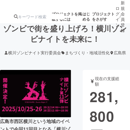
新
ロ
規
グ
会
プロジェクトを掲
はじ
プロジェクト
/
載するには
める
をさがす
イ
員
ン
登
ゾンビで街を盛り上げろ！横川ゾン
録
ビナイトを未来に！
人気のプロ
注目のリ
注目の新着プロ
募集終了が近いプ
もうすぐ公開
横川ゾンビナイト実行委員会
まちづくり・地域活性化
広島県
ジェクト
ターン
ジェクト
ロジェクト
されます
アート・写真
音楽
現在の支援総
額
281,
テクノロジー・ガジェット
ゲーム・サ
800
映像・映画
書籍・雑誌
広島市西区横川という地域のイベ
ビジネス・起業
チャレンジ
ントで今回11回目となる「横川ゾ