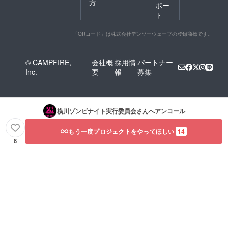
方
ポー
ト
「QRコード」は株式会社デンソーウェーブの登録商標です。
© CAMPFIRE,
会社概
採用情
パートナー
Inc.
要
報
募集
横川ゾンビナイト実行委員会
さんへアンコール
もう一度プロジェクトをやってほしい
14
8