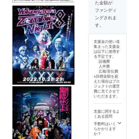
た金額が
イト11
ただく
当日に
お名前
ファンディ
販売予
等のや
ングされま
定です
り取り
が、こ
はのち
す。
ちらの
ほど担
メ
当者が
ニュー
メール
支援金の使い道
をご支
等でご
集まった支援金
援いた
連絡い
は以下に使用す
だいた
たしま
る予定です。
方には
す。
設備費
１１種
人件費
類コン
広報/宣伝費
プリー
※目標金額を超
ト版を
えた場合はプロ
提供し
ジェクトの運営
ます。
費に充てさせて
いただきます。
支援に関するよ
くある質問
手数料はいく
らかかります
か？