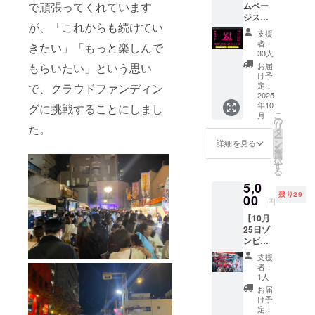
で頑張ってくれています
ムペー
ミーが
利用可
ジスポ
「ゾン
能で
が、「これからも続けてい
ンサー
ビ休憩
す。疲
支援
（個
所」に
れた時
者：
きたい」「もっと楽しんで
人）】
なりま
寛ぐス
33人
横川ゾ
す。 ゾ
ペース
お届
もらいたい」という思い
ンビナ
ンビに
として
け予
イト公
疲れた
定：
で、クラウドファンディン
ご利用
式サイ
2025
身も心
くださ
年10
トにお
グに挑戦することにしまし
も休め
い。※飲
こ
月
名前
るため
の
食はOK
リ
た。
（ハン
に塾ら
タ
です
ー
ドル
しくな
ン
が、ゴ
詳細を見る
を
ネーム
い内装
選
ミは必
択
なども
の空間
す
ずお持
る
OK）を
を提供
ち帰り
5,0
掲載し
しま
くださ
残り29
ます。
00
す。 ５
い。※そ
円
備考欄
人まで
の他の
【10月
に掲載
期間中
ご支援
25日ゾ
しても
利用可
者様と
ンビ変
らいた
能で
バッ
身体験
い名前
す。疲
ティン
支援
コー
を必ず
れた時
グする
者：
ナー
記載く
寛ぐス
1人
場合も
ファス
ださ
ペース
ありま
お届
トパ
い。支
として
け予
すので
ス】横
援いた
定：
ご利用
ご了承