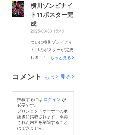
横川ゾンビナイ
事に使わせていただき
ト11ポスター完
たいと思います。いよ
成
いよ明日から横川ゾン
ビナイト11開催となり
2025/09/30 15:49
ます。ゾンビになって
ついに横川ゾンビナイ
みんなでゾンゾンしま
ト11のポスターが完成
しょう！！
しました。ポスターに
もっと見る
出ているのはイベント
を支える横川商店街の
コメント
もっと見る
幹部の方々や地域をさ
さえるボランティア団
体の方々、イベントを
投稿するには
ログイン
が
長年ボランティアで支
必要です。
えている人たちです。
プロジェクトオーナーの承
認後に掲載されます。承認
みんな役者すぎます＾
された内容を削除すること
＾当日はこのゾンビた
はできません。
ちに会えますのでぜひ