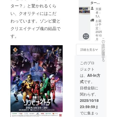
ターデ
お名前
事項：
ご支援
ター？」と驚かれるくら
ザイン
や企業
支援
者様と
支援
アクリ
名、企
時、必
バッ
者：
い、クオリティにはこだ
ルキー
業ロゴ
ず備考
5人
ティン
ホル
を掲出
わっています。ゾンビ愛と
欄に掲
グする
お届
ダーコ
させて
載を希
け予
場合も
ンプ
クリエイティブ魂の結晶で
いただ
定：
望され
ありま
リート
2025
きま
るお名
すので
す。
年10
版】 横
す。さ
前をご
ご了承
こ
月
川ゾン
らに出
の
記入く
くださ
リ
ビナイ
演者の
タ
ださい
い。
ー
ト１か
転換時
ン
詳細を見る
を
ら１１
に司会
選
択
までの
が「こ
す
る
ポス
のス
このプロ
タービ
テージ
ジェクト
ジュア
のスポ
ルをア
ンサー
は、
All-In方
クリル
は○○さ
式
です。
キーホ
まの提
ルダー
供で
目標金額に
にしま
す」と
関わらず、
した。
呼称さ
公式
せてい
2025/10/18
グッズ
ただき
23:59:59
ま
として
ます。
横川ゾ
表示さ
でに集まっ
ンビナ
せてい