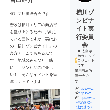
横川ゾ
横川商店街連合会です！
ンビナ
普段は横川エリアの商店街
イト実
を盛り上げるために活動し
行委員
ている団体ですが、実はあ
会
の「横川ゾンビナイト」の
広島県
裏方チームでもあるんで
初めてのプ
す。地域のみんなと一緒
ロジェクト
です
に、「ゾンビなのに楽し
横川商店街
い！」そんなイベントを毎
連合会で
す！
年つくっています。
https://y-zombie.com/
普段は横川
https://x.com/yokogawa_zombie
エリアの商
https://www.facebook.com/y.zombie
特定商取引
店街を盛り
法に基づく
上げるため