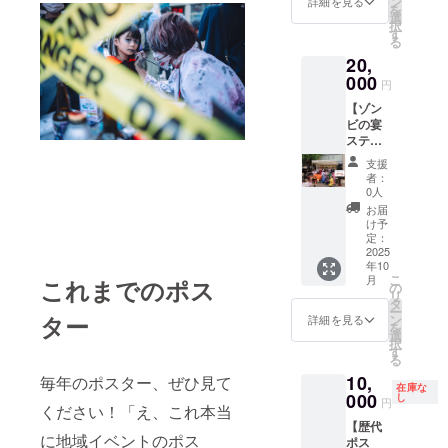
ン
食はOK
詳細を見る
でお送
す。
を
た企
に塾ら
選
です
りしま
択
業・団
しくな
す
が、ゴ
す。 ※
る
体名( テ
い内装
ミは必
こちら
20,
キスト
の空間
ずお持
のファ
表記の
000
を提供
ち帰り
ストパ
円
み）を
しま
くださ
スは1名
【ゾン
掲載し
す。 ５
い。※そ
様のみ
ビの宴
ます。
人まで
の他の
有効と
ステー
備考欄
期間中
ご支援
させて
ジ スポ
に掲載
利用可
者様と
いただ
支援
ン
しても
能で
バッ
者：
きま
サー】
らいた
す。疲
0人
ティン
す。複
横川ゾ
い名前
れた時
グする
お届
数人の
ンビナ
を必ず
寛ぐス
け予
場合も
場合は
イト11
記載く
定：
ペース
ありま
人数分
のメイ
2025
ださ
として
すので
ご支援
年10
ンス
い。 ・
ご利用
ご了承
よろし
こ
月
これまでのポス
テージ
掲載期
の
くださ
くださ
くお願
リ
となる
間：
タ
い。※飲
い。
いしま
ー
ゾンビ
2025年
ター
ン
食はOK
詳細を見る
す。
を
の宴ス
10月19
選
です
択
テージ
日から
す
が、ゴ
る
の横に
約1年間
ミは必
10,
設置し
毎年のポスター、ぜひ見て
掲載 ・
ずお持
在庫な
たモニ
000
掲載方
し
ち帰り
円
ください！「え、これ本当
ターに
法：文
くださ
【歴代
ご支援
字のみ
い。※そ
に地域イベントのポス
ポス
者様の
・注意
の他の