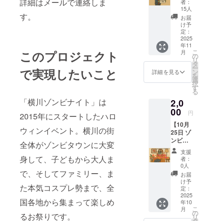
詳細はメールで連絡しま
者：
持ちを
15人
込め
す。
お届
て、お
け予
礼の
定：
メッ
2025
年11
セージ
こ
月
このプロジェクト
をお送
の
リ
りしま
タ
ー
す。
で実現したいこと
ン
詳細を見る
を
選
択
す
る
「横川ゾンビナイト」は
2,0
00
円
2015年にスタートしたハロ
【10月
ウィンイベント。横川の街
25日 ゾ
ンビ休
全体がゾンビタウンに大変
憩所利
支援
用権
身して、子どもから大人ま
者：
（個
0人
人）】
で、そしてファミリー、ま
お届
横川本
け予
た本気コスプレ勢まで、全
通り商
定：
店街に
2025
国各地から集まって楽しめ
年10
ある、
こ
月
学びの
の
るお祭りです。
リ
本質を
タ