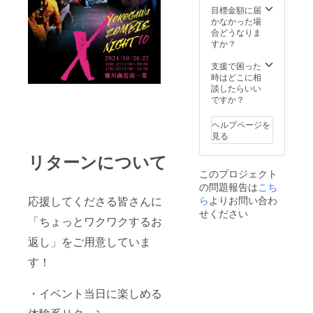
目標金額に届
かなかった場
合どうなりま
すか？
支援で困った
時はどこに相
談したらいい
ですか？
ヘルプページを
見る
リターンについて
このプロジェクト
の問題報告は
こち
ら
よりお問い合わ
応援してくださる皆さんに
せください
「ちょっとワクワクするお
返し」をご用意していま
す！
・イベント当日に楽しめる