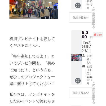
川ゾン
2025
だいた
くださ
くださ
年10
ビナイ
順に掲
い。※飲
い。
こ
月
ト大人
載をし
の
食はOK
リ
気コン
ていき
タ
です
ー
テンツ
ます。
ン
が、ゴ
詳細を見る
を
の「ゾ
・掲載
選
ミは必
択
ンビ変
期間：
す
ずお持
る
身体験
2025年
ち帰り
5,0
コー
10月19
くださ
残り28
ナー
00
日から
い。※そ
円
横川ゾンビナイトを愛して
」。1時
約1年間
の他の
【10月
間から2
掲載 ・
ご支援
くださる皆さんへ
26日ゾ
時間列
掲載方
者様と
ンビ変
に並ぶ
法：文
バッ
身体験
ことも
字のみ
ティン
「毎年参加してるよ！」と
支援
コー
ありま
・注意
グする
者：
ナー
すが、
いうゾンビ仲間も、「初め
事項：
2人
場合も
ファス
こちら
支援
ありま
お届
トパ
て知った！」という方も、
のファ
時、必
け予
すので
ス】横
ストパ
定：
ず備考
ご了承
ぜひこのプロジェクトを一
川ゾン
2025
スをご
欄に掲
くださ
年10
ビナイ
支援い
載を希
い。
緒に盛り上げてください！
こ
月
ト大人
ただく
の
望され
リ
気コン
と列に
タ
るお名
ー
テンツ
並ばず
ン
前をご
詳細を見る
私たちは、ゾンビナイトを
を
の「ゾ
にゾン
選
記入く
択
ンビ変
ビ変身
す
ださい
ただのイベントで終わらせ
る
身体験
体験