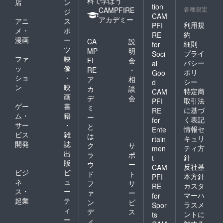
料で学ぼう
店
ン
tion
各種規定
CAMPFIRE
ジ
CAM
アカデミー
アニ
ス
利用規
PFI
メ・
ポ
約
RE
漫画
ー
CA
説
細則
for
ツ
MP
明
プライ
Soci
ファ
映
FI
会
バシー
al
ッ
像
RE
・
ポリ
Goo
ショ
・
ア
相
シー
d
ン
映
カ
談
特定商
CAM
画
デ
会
取引法
PFI
ゲー
書
ミ
に基づ
RE
ム・
籍
ー
く表記
for
サー
・
と
情報セ
Ente
ビス
雑
は
キュリ
rtain
開発
誌
ク
サ
ティ方
men
出
ラ
ポ
針
t
版
ウ
ー
反社基
CAM
ビジ
ビ
ド
ト
本方針
PFI
ネ
ュ
フ
サ
カスタ
RE
ス・
ー
ァ
ー
マーハ
for
起業
テ
ン
ビ
ラスメ
Spor
ィ
デ
ス
ントに
ts
ー
ィ