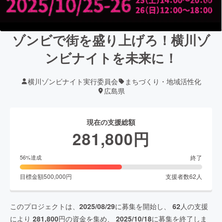
ゾンビで街を盛り上げろ！横川ゾ
ンビナイトを未来に！
横川ゾンビナイト実行委員会
まちづくり・地域活性化
広島県
現在の支援総額
281,800
円
終了
56
%達成
目標金額
500,000
円
支援者数
62
人
このプロジェクトは、
2025/08/29
に募集を開始し、
62
人の支援
により
281,800
円の資金を集め、
2025/10/18
に募集を終了しま