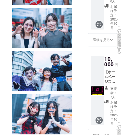
ビ休憩
験コー
0人
ます。
ミ
所」に
ナー 料
※当日集
お届
リー）
なりま
金は別
け予
合いた
】 横川
す。 ゾ
定：
途当日
だく場
本通り
2025
ンビに
お支払
所や確
年10
商店街
疲れた
いくだ
認方法
こ
月
にあ
身も心
の
さい。
などは
リ
る、学
も休め
タ
※ファス
メール
ー
びの本
るため
ン
トパス
詳細を見る
でお送
を
質を伝
に塾ら
選
利用の
りしま
択
える
しくな
す
支援者
す。 ※
る
「答え
い内装
様が同
こちら
10,
は、教
の空間
時刻に
のファ
えな
000
を提供
来られ
ストパ
円
い」個
しま
た場合
スは1名
【ホー
別指導
す。 ５
少しお
様のみ
ムペー
塾浜崎
人まで
待ちい
有効と
ジスポ
アカデ
期間中
ただく
させて
ンサー
ミーが
利用可
ことも
いただ
支援
（企
「ゾン
能で
ござい
者：
きま
業・団
ビ休憩
す。疲
7人
ます。
す。複
体）】
所」に
れた時
※当日集
お届
数人の
横川ゾ
なりま
寛ぐス
け予
合いた
場合は
ンビナ
す。 ゾ
定：
ペース
だく場
人数分
イト公
2025
ンビに
として
所や確
ご支援
年10
式サイ
疲れた
ご利用
認方法
よろし
こ
月
トにご
身も心
の
くださ
などは
くお願
リ
支援い
も休め
タ
い。※飲
メール
いしま
ー
ただい
るため