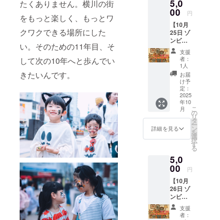
5,0
コー
たくありません。横川の街
コー
ナー
00
ナー へ
円
をもっと楽しく、もっとワ
」。1時
のご案
【10月
間から2
内がで
クワクできる場所にした
25日 ゾ
時間列
きま
ンビ休
に並ぶ
す。 ※
い。そのための11年目、そ
憩所利
ことも
ゾンビ
支援
用権
ありま
変身体
者：
して次の10年へと歩んでい
（ファ
すが、
験コー
1人
ミ
こちら
ナー 料
きたいんです。
お届
リー）
のファ
金は別
け予
】 横川
ストパ
定：
途当日
本通り
2025
スをご
お支払
年10
商店街
支援い
いくだ
こ
月
にあ
ただく
の
さい。
リ
る、学
と列に
タ
※ファス
ー
びの本
並ばず
ン
トパス
詳細を見る
を
質を伝
にゾン
選
利用の
択
える
ビ変身
す
支援者
る
「答え
体験
様が同
5,0
は、教
コー
時刻に
えな
00
ナー へ
来られ
円
い」個
のご案
た場合
【10月
別指導
内がで
少しお
26日 ゾ
塾浜崎
きま
待ちい
ンビ休
アカデ
す。 ※
ただく
憩所利
ミーが
ゾンビ
ことも
支援
用権
「ゾン
変身体
ござい
者：
（ファ