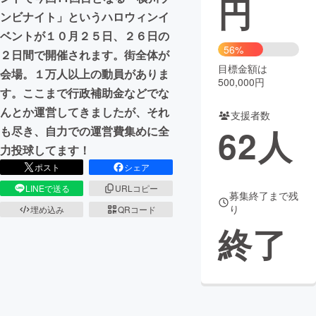
円
ンビナイト」というハロウィンイ
まちづくり・地域活性化
ベントが１０月２５日、２６日の
56%
２日間で開催されます。街全体が
目標金額は
CAMPFIRE for Social Good
CAMPFIRE Creation
会場。１万人以上の動員がありま
500,000円
CAMPFIREふるさと納税
machi-ya
コミュニティ
す。ここまで行政補助金などでな
んとか運営してきましたが、それ
支援者数
62
人
も尽き、自力での運営費集めに全
力投球してます！
ポスト
シェア
LINEで送る
URLコピー
募集終了まで残
り
埋め込み
QRコード
終了