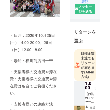
表記
に活動して
メッセー
いる団体で
ジを送る
すが、実は
あの「横川
ゾンビナイ
ト」の裏方
リターンを
・日時：2025年10月25日
チームでも
選ぶ
あるんで
(土）14:00-20:00、26日
す。
（日）12:00-18:00
地域のみん
目標金額
なと一緒
未達でも
・場所：横川商店街一帯
リターン
に、「ゾン
が届きま
ビなのに楽
・支援者様の交通費や滞在
す
(All-in
しい！」そ
方式)
費：支援者様の交通費や滞
んなイベン
1,0
トを毎年つ
在費は各自でご負担くださ
00
円
くっていま
い。
【お礼
す。
のメッ
セー
・支援者様との連絡方法：
ジ】 感
支援
謝の気