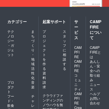
カテゴリー
起案サポート
サ
CAMP
ー
FIRE
テク
ま
プ
ス
ビ
につい
ノロ
ち
ロ
タ
ス
て
ジー
づ
ジ
ッ
・ガ
く
ェ
フ
CAM
CAMP
ジェ
り
ク
に
PFI
FIREと
ット
・
ト
相
RE
は
地
を
談
CAM
あんし
域
作
す
PFI
ん・安
活
る
る
RE
全への
性
資
コ
取り組
化
料
ミュ
み
プロ
音
請
ニ
ニュー
ダク
楽
求
ティ
ス
ト
CAM
ヘルプ
クラウドファ
フー
チ
PFI
お問い
ンディングの
ド・
ャ
RE
合わせ
ノウハウを無
飲食
レ
Crea