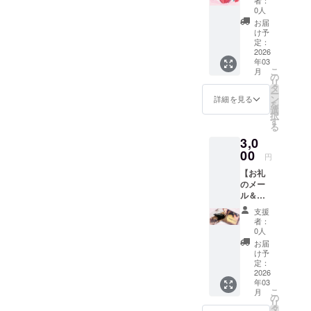
なって
セー
香スプ
込みや
0人
しまう
ジ・】
レーの
すい木
場合
お届
貴方様
ように
製のア
け予
や、分
だけに
使用す
定：
イテム
割して
向けた
2026
る事が
(100円
の配信
年03
感謝の
出来ま
位から
となる
こ
月
気持ち
す。 ※
の
売って
場合が
リ
と、頂
画像は
タ
います)
ござい
ー
いた質
イメー
ン
や、専
詳細を見る
ます。
を
問につ
ジで
選
用の
※通信料
択
いての
す。 ※
す
ポット
の発生
る
ご回答
医薬品
等に数
があり
3,0
を、約
や化粧
滴垂ら
ます事
30分間
00
品類で
し、芳
をご了
円
の動画
はあり
香浴を
承下さ
【お礼
にてお
ません
楽し
い。 ※
のメー
届けさ
ので、
む。 ・
都合に
ル＆お
せて頂
肌に直
無水エ
より、
誕生日
きま
接つけ
タノー
お届け
支援
ギフト
す。 ■
ないよ
ル等に
者：
月が遅
のお届
時間が
うにし
0人
混ぜ
延して
け】 ①
限られ
て下さ
て、香
お届
しまう
開店月
ていま
い。 ※
け予
水や芳
可能性
にテキ
すの
定：
使用に
香スプ
があり
スト
2026
で、最
あたっ
レーの
ます事
年03
メール
大で10
ての説
ように
を、予
こ
月
の配信
個まで
の
明書も
使用す
めご了
リ
②開店
のご質
タ
同封致
る。 ※