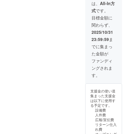
令和9年
■令和8
セット
贈り物
は、
All-In方
1月 新
年12月
(アロマ
(5万円
式
です。
年のご
頃のお
オイル
相当) ①
挨拶動
歳暮(2
10ml・
メッ
目標金額に
画メッ
万円相
アロマ
セージ
関わらず、
セージ
当)■ (胡
スプ
カード
(10分)
蝶蘭or
レー
②ブリ
2025/10/31
をお届
ブリ
50ml等)
ザード
23:59:59
ま
け。 ※
ザード
■令和8
フラ
画像は
フラ
年7月頃
ワー(カ
でに集まっ
イメー
ワーor
にお中
ラーの
た金額が
ジで
オリジ
元のお
指定は
す。 ※
ナルア
届け(3
可能で
ファンディ
胡蝶蘭
ロマオ
万円相
す。花
ングされま
は白色
イル＆
当) ①
の指定
系かピ
スプ
メッ
は不可
す。
ンク系
レーの
セージ
となり
となり
セット)
カード
ます。)
ます。
のお届
②ブリ
③オリ
支援金の使い道
※ブリ
け。 ■
ザード
ジナル
集まった支援金
ザード
令和9年
フラ
リラッ
は以下に使用す
フラ
の新年
ワー(お
クス
る予定です。
ワーの
のご挨
花の指
セット
設備費
お花の
拶動画
定不可)
(アロマ
人件費
種類は
メッ
③オリ
オイル
広報/宣伝費
ご指定
セージ
ジナル
10ml・
リターン仕入
不可と
(10分)
肌掛け
アロマ
れ費
させて
をお届
※綿
スプ
オープニング