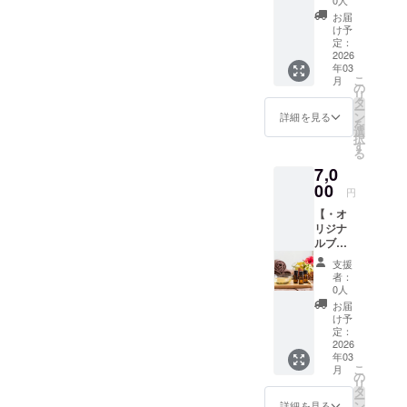
ません
サー
─────
け】 ①
開店翌
ので、
ジ。 ・
お届
──​
開店月
月以降
肌に直
け予
オイル
─────
にメー
の初め
定：
接つけ
が染み
── ■希
ルにて
2026
てのお
ないよ
込みや
望の香
年03
お礼の
誕生日
うにし
すい木
り等 ・
こ
月
動画(10
に ・
の
て下さ
製のア
無し(リ
リ
分) ※お
メッ
タ
い。 ※
イテム
ラック
ー
名前の
セージ
ン
使用に
詳細を見る
(100円
ス系の
を
読み間
カード
選
あたっ
位から
物をお
択
違え防
・オリ
す
ての説
売って
届け) ・
る
止のた
ジナル
明書も
います)
有り (
7,0
め、備
アロマ
同封致
や、専
オイ
考欄に
00
オイル
しま
用の
円
ル： ) (
お名前
10ml(リ
す。 ​
ポット
スプ
【・オ
のフリ
ラック
─────
等に数
レー： )
リジナ
ガナの
ス系) を
──​
滴垂ら
※出来る
ルブレ
記載を
お届け
─────
し、芳
だけ詳
ンドの
お願い
致しま
── ※こ
香浴を
支援
しくご
アロマ
致しま
す。 ※
ちらを
者：
楽し
記入頂
オイル‪‪
す。 ②
画像は
0人
編集し
む。 ・
けます
10ml✕3
開店翌
イメー
て、備
お届
無水エ
と幸い
本・】
月以降
ジで
け予
考欄に
タノー
です。 ​
■オリジ
の初め
定：
す。 ※
コピペ
ル等に
─────
ナルブ
2026
てのお
動画は
して下
混ぜ
──​
年03
レンド
誕生日
解像度
さい。
て、香
─────
こ
月
のアロ
に ・
の
が低く
■ご希望
水や芳
──
リ
マオイ
メッ
タ
なる場
の香り■
香スプ
ー
ル10ml
セージ
ン
合や、
詳細を見る