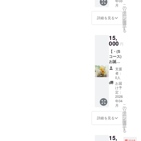
い ） ・
年03
■アロマ
ワー(3
うにし
すい木
──​
こ
月
無し（
オイル
千円相
の
て下さ
製のア
─────
リ
あまり
10ml‪✕‬2
当) ②
タ
い。 ※
イテム
──
ー
クセの
本 ■ア
メッ
ン
使用に
詳細を見る
(100円
を
ないオ
ロマス
セージ
選
あたっ
位から
択
イルを2
プレー
カード
す
ての説
売って
る
種類お
50ml‪✕‬2
※備考欄
明書も
います)
届けし
15,
本 ・リ
に、下
同封致
や、専
ます ） ​
ラック
000
記の内
しま
用の
円
─────
ス系・
容をコ
す。 ​
ポット
──​
【・(S
消臭
ピペ
─────
等に数
─────
コース)
系・ス
し、ご
──​
滴垂ら
──
お誕生
イート
記入を
─────
し、芳
日月に
系など
お願い
── ※こ
香浴を
支援
ブリ
※画像は
致しま
ちらを
者：
楽し
ザード
イメー
す。 ※
0人
編集し
む。 ・
フラ
ジで
お好き
て、備
お届
無水エ
ワーと
す。 ※
なお色
け予
考欄に
タノー
メッ
医薬品
定：
味があ
コピペ
ル等に
セージ
2026
や化粧
る場合
して下
混ぜ
年04
カード
品類で
(花の指
さい。
て、香
こ
月
のお届
はあり
の
定は不
■ご希望
水や芳
リ
け・】
ません
タ
可)は、
の香り■
香スプ
ー
新サロ
ので、
ン
備考欄
詳細を見る
・有り
レーの
を
ン開業
肌に直
選
にご記
①（ お
ように
択
の翌月
接つけ
す
入下さ
好のみ
使用す
る
以降、
ないよ
い。 特
の香り
る。 ※
15,
初めて
うにし
にない
や用途
画像は
残り10