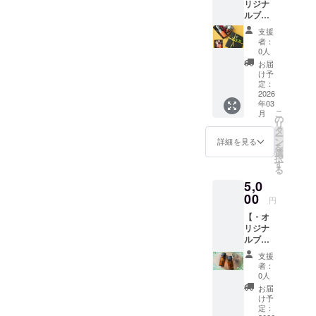
リジナ
イル
際に通
載をお
ルブレ
10ml(リ
信料が
願い致
ンドの
ラック
発生す
しま
支援
アロマ
ス系) を
る場合
す。 ※
者：
オイル
お届け
がござ
0人
送信可
10ml‪✕‬‪1‬
致しま
います
能な容
お届
本＆ス
す。 ※
ので、
け予
量があ
プレー
備考欄
定：
予めご
ります
50ml‪✕‬‪1
2026
にお誕
了承く
ので、
年03
本・】
生日の
ださ
解像度
こ
月
オリジ
記載を
の
い。 ​
が低く
リ
ナルブ
お願い
タ
─────
なって
ー
レンド
致しま
ン
──​
詳細を見る
しまう
を
アロマ
す。 ※
選
─────
場合
択
オイル
画像は
す
── ◆お
や、複
る
とスプ
イメー
誕生
数に分
5,0
レーを
ジで
日： ​​
けての
複数あ
00
す。 ※
─────
送信と
円
る中か
メール
──​
なる場
【・オ
らお届
配信の
─────
合がご
リジナ
け致し
際に通
──
ざいま
ルブレ
ます。
信料が
す。 ※
ンドの
ご希望
発生す
通信料
支援
アロマ
がない
る場合
者：
の発生
オイル‪‪
場合
がござ
0人
につき
10ml✕2
は、リ
います
お届
まして
本・】
ラック
ので、
け予
はご了
■オリジ
ス系の
定：
予めご
承下さ