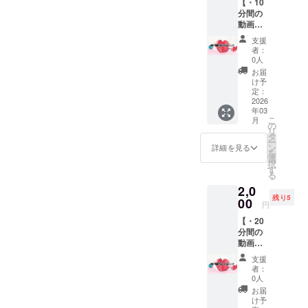
【・10
イメー
の受信
分間の
ジで
料が発
動画で
す。 ※
生する
のお礼
諸事情
可能性
支援
メッ
によ
があり
者：
セー
り、お
ますの
0人
ジ・】
届け月
で、予
お届
貴方様
が前後
めご了
け予
だけに
する場
定：
承下さ
向けた
2026
合がご
い。
年03
感謝の
ざいま
こ
月
気持ち
すの
の
リ
を、約
で、予
タ
ー
10分間
めご了
ン
詳細を見る
を
の動画
承下さ
選
択
にてお
い。
す
る
届けさ
2,0
せて頂
残り5
きま
00
円
す。 ◆
【・20
備考欄
分間の
に、貴
動画で
方様の
のお礼
お名前
支援
メッ
を、フ
者：
セー
リガナ
0人
ジ・】
付きで
お届
貴方様
記載を
け予