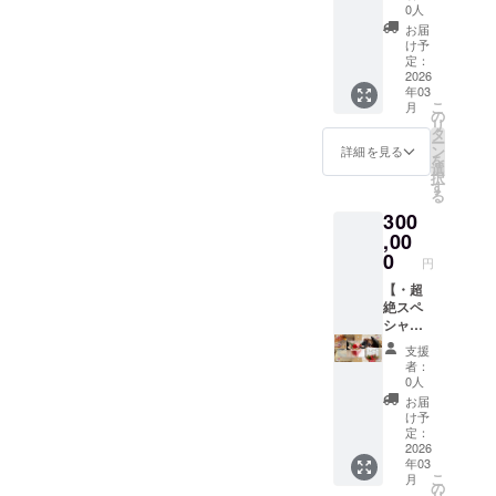
ジで
蝶蘭or
け・】
日： ■
0人
す。 ​
ブリ
■開店月
ブリ
お届
─────
ザード
にお礼
ザード
け予
──​
フラ
の動画
フラ
定：
─────
ワーor
メッ
2026
ワー ・
年03
── ■お
オリジ
セージ
無し ・
こ
月
誕生
ナルア
(20分) ■
有り (
の
リ
日： ■
ロマオ
■開店翌
ご希望
タ
ー
胡蝶蘭
イル＆
月以降
のお色
ン
詳細を見る
を
の希望
スプ
に初め
目の記
選
択
色 ・白
レーの
て迎え
載をお
す
る
色系 ・
セット)
るお誕
願い致
300
ピンク
のお届
生日■
します )
系 ​
け。 ■
・メッ
,00
─────
令和8年
セージ
─────
0
円
──​
7月頃に
カード
──​
─────
お中元
・お誕
【・超
─────
──
(1万円
生日ギ
絶スペ
──
相当)■
フト (2
シャル
(胡蝶蘭
万円相
コース
支援
orブリ
当) (胡
のお届
者：
ザード
蝶蘭or
け・】
0人
フラ
ブリ
■開店月
お届
ワーor
ザード
に動画
け予
オリジ
フラ
メッ
定：
ナルア
ワーor
セージ
2026
年03
ロマオ
オリジ
(20分)
こ
月
イル＆
ナルア
の配信
の