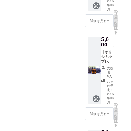
ナルブ
2026
物をお
了承く
い。 ※
年03
レンド
届け致
ださ
都合に
こ
月
のアロ
しま
の
い。 ​
より、
リ
マオイ
す。 ※
タ
─────
お届け
ー
ル10ml
画像は
ン
──​
詳細を見る
月が前
を
を2本お
イメー
選
─────
後する
択
届け。
ジで
す
── ◆お
場合が
る
■リラッ
す。 ※
誕生
ござい
5,0
クス
医薬品
日： ​​
ます。 ​
系・爽
00
や化粧
─────
円
─────
やか
品類で
──​
──​
【オリ
系・オ
はあり
─────
─────
ジナル
リエン
ません
──
── お名
ブレン
タル系
ので、
前(フリ
ドのア
など。
肌に直
支援
ガナ)：
ロマス
お好き
接つけ
者：
質問：
プレー‪
な香り
ないよ
0人
その他
50ml‪✕‬2
や苦手
うにし
お届
ご要
本】 ■
な香り
て下さ
け予
望： ​
オリジ
があり
定：
い。 ※
─────
ナルブ
2026
ました
使用に
──​
年03
レンド
らお知
あたっ
─────
こ
月
のアロ
らせ下
の
ての説
──
リ
マスプ
さい。
タ
明書も
ー
レー
特に指
ン
同封致
詳細を見る
を
50mlを
定がな
選
しま
択
2種類お
い場合
す
す。 ※
る
届け致
は、あ
ご希望