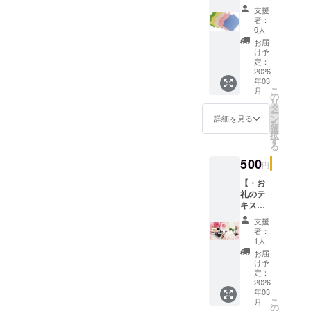
ター1
支援
枚・】
者：
お掃除
0人
用のダ
お届
スター
け予
(約
定：
30cm×
2026
年03
30cm/1
こ
月
00円相
の
リ
当)を1
タ
ー
枚お届
ン
詳細を見る
を
け致し
選
択
ます。
す
る
※お色は
ランダ
500
円
ムとな
ります
【・お
ので、
礼のテ
ご了承
キスト
下さ
メッ
支援
い。 ※
セージ
者：
画像は
の送
1人
イメー
信・】
お届
ジで
メール
け予
す。
にて、
定：
お礼の
2026
年03
メッ
こ
月
セージ
の