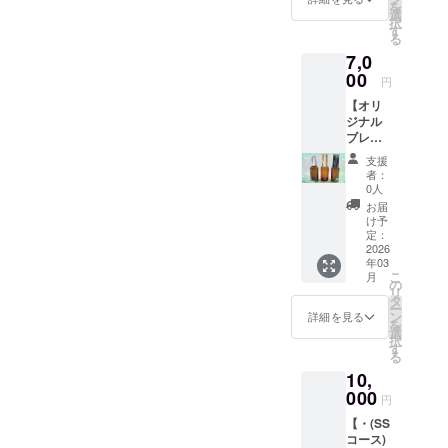
・有り
レーの
を
を3本お
カード
選
分割し
①（ お
ように
択
届け。
・オリ
す
ての配
好のみ
使用す
る
■リラッ
ジナル
信とな
の香り
る。 ※
7,0
クス
アロマ
る場合
や用途
画像は
系・爽
00
スプ
がござ
をご記
円
イメー
やか
レー
います
入下さ
ジで
【オリ
系・オ
50ml(リ
ら、 ま
い ） ②
す。 ※
ジナル
リエン
ラック
た、通
（ お好
医薬品
ブレン
タル系
ス系) を
信料が
のみの
や化粧
ドのア
など。
お届け
発生す
香りや
支援
品類で
ロマス
お好き
致しま
る場合
者：
用途を
はあり
プレー‪
な香り
す。 ※
0人
がござ
記入下
ません
50ml‪✕‬3
や苦手
備考欄
います
お届
さい ）
ので、
本】 ■
な香り
にお誕
け予
ので、
・無し
肌に直
オリジ
があり
定：
生日の
予めご
（ あま
接つけ
ナルブ
2026
ました
記載を
了承く
りクセ
ないよ
年03
レンド
らお知
お願い
ださ
のない
うにし
こ
月
のアロ
らせ下
の
致しま
い。 ​
スプ
て下さ
リ
マスプ
さい。
タ
す。 ※
─────
レーを2
い。 ※
ー
レー
特に指
ン
画像は
詳細を見る
──​
種類お
使用に
を
50mlを
定がな
選
イメー
─────
届けし
あたっ
択
3種類お
い場合
す
ジで
── ◆お
ます） ​
ての説
る
届け致
は、あ
す。 ※
名前(フ
─────
明書や
10,
しま
まりク
動画は
リガ
──​
使用例
す。 ・
000
セの強
解像度
ナ)： ◆
円
─────
等も同
リラッ
くない
が低く
お誕生
──
封致し
【・(SS
クス
オイル
なる場
日： ​
ます。 ​
コース)
系・消
を3種類
合や、
─────