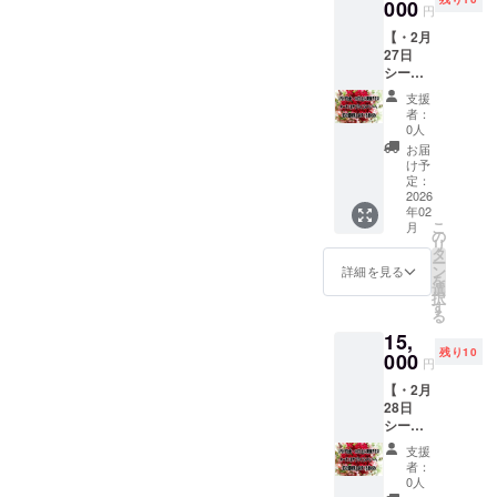
迎える
000
て下さ
場合は
をご記
円
イメー
貴方様
い。 ※
「無
入下さ
ジで
【・2月
のお誕
使用に
し」の
い ） ②
す。 ※
27日
生日月
あたっ
選択を
（ お好
医薬品
シーク
に、ギ
ての説
お願い
のみの
や化粧
レット
フトの
明書も
致しま
香りや
支援
品類で
イベン
お届
同封致
す。 ※
者：
用途を
はあり
トへの
け。 ①
しま
0人
画像は
記入下
ません
ご招
ブリ
す。 ​
イメー
お届
さい ）
ので、
待・】
ザード
─────
け予
ジで
③（ お
肌に直
2月27日
フラ
定：
──​
す。
好のみ
接つけ
(金)12
2026
ワー(5
─────
─────
の香り
ないよ
年02
時～17
千円相
── ※こ
──​
や用途
うにし
こ
月
時(昼食
当) ②
の
ちらを
─────
を記入
て下さ
リ
付き)の
メッ
タ
編集し
── ◆お
下さい
い。 ※
ー
プレ
セージ
ン
て、備
詳細を見る
誕生日
） ・無
使用に
を
オーブ
カード
選
考欄に
◆ご希
し （ あ
あたっ
択
ンシー
※備考欄
す
コピペ
望の色
まりク
ての説
る
クレッ
に、お
して下
味 ・無
セのな
明書や
15,
トイベ
誕生日
さい。
し ・有
いスプ
使用例
残り10
ント
000
のご記
■ご希望
り ( ご
円
レーを3
等も同
に、1日
入をお
の香り■
希望の
種類お
封致し
【・2月
ご招待
願い致
【アロ
お色目
届けし
ます。 ​
28日
させて
しま
マオイ
を記載
ます） ​
─────
シーク
頂きま
す。 ※
ル】 ・
して下
─────
──​
レット
す。 (交
お好き
有り
さい )
支援
──​
─────
イベン
通費等
なお色
①（ お
者：
─────
─────
── ※こ
トへの
に関し
味(花の
0人
好のみ
──​
──
ちらを
ご招