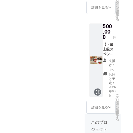
リ
スプ
ロマオ
■開店翌
タ
ー
レーの
イル＆
月以降
ン
詳細を見る
を
セッ
スプ
に初め
選
択
ト/1万
レー等
て迎え
す
る
円相当)
のオリ
るお誕
500
のお届
ジナル
生日の
け ■令
セット)
贈り物
,00
和8年12
のお届
(3万円
0
円
月頃に
け。 ■
相当) ①
お歳暮
令和8年
メッ
【・最
(1万円
7月のお
セージ
上級ス
相当)■
中元(2
カード
ペシャ
(胡蝶蘭
万円相
②ブリ
ルコー
支援
orブリ
当)■ (胡
ザード
スのお
者：
ザード
蝶蘭or
フラ
届
0人
フラ
ブリ
ワー(カ
け・】
お届
ワーor
ザード
ラーの
■開店月
け予
オリジ
フラ
指定は
に動画
定：
ナルア
ワーor
可能で
メッ
2026
年03
ロマオ
オリジ
す。花
セージ
こ
月
イル＆
ナルア
の指定
(30分)
の
リ
スプ
ロマオ
は不可
の配信
タ
ー
レーの
イル＆
となり
■開店翌
ン
詳細を見る
を
セッ
スプ
ます。)
月以降
選
択
ト/1万
レー等
③オリ
に初め
す
る
円相当)
のセッ
ジナル
て迎え
このプロ
のお届
ト)のお
リラッ
るお誕
ジェクト
け。 ■
届け。
クス
生日の