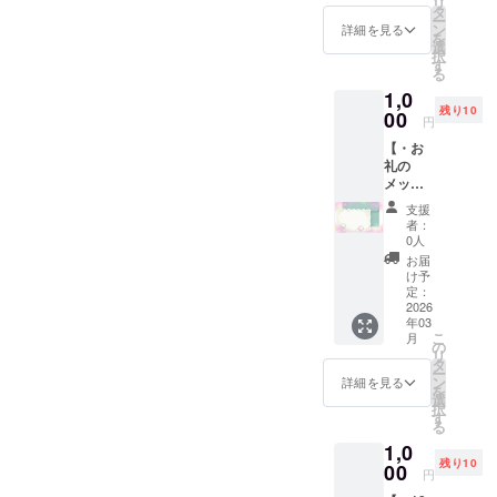
リ
をテキ
タ
ー
ストで
ン
詳細を見る
を
お送り
選
択
しま
す
る
す。
1,0
メール
残り10
アドレ
00
円
スのみ
【・お
の個人
礼の
情報取
メッ
得の設
セージ
定にし
支援
カード
てます
者：
のお届
ので、
0人
け・】
「個人
お届
1通1通
名宛」
け予
に感謝
での送
定：
の気持
2026
信とは
年03
ちを込
ならな
こ
月
めて、
い事を
の
リ
お礼の
ご理解
タ
ー
メッ
下さ
ン
詳細を見る
を
セージ
い。 ※
選
択
カード
画像は
す
る
をお送
イメー
1,0
りしま
ジで
残り10
す。 ※
00
す。 ※
円
画像は
メール