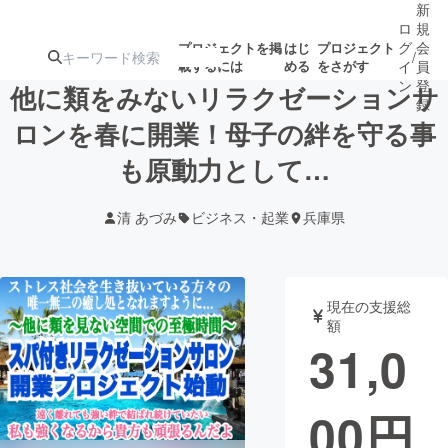
新
ロ
規
グ
会
プロジェクトを掲
はじ
プロジェクト
/
載するには
める
をさがす
イ
員
ン
登
他に類をみないリラクゼーションサ
録
ロンを春に開業！母子の絆を守る事
も原動力として…
人気のプロ
注目のリ
注目の新着プロ
募集終了が近いプ
もうすぐ公開
ジェクト
ターン
ジェクト
ロジェクト
されます
清 あづみ
ビジネス・起業
兵庫県
アート・写真
音楽
現在の支援総
テクノロジー・ガジェット
ゲーム・サ
額
31,0
映像・映画
書籍・雑誌
00
円
ビジネス・起業
チャレンジ