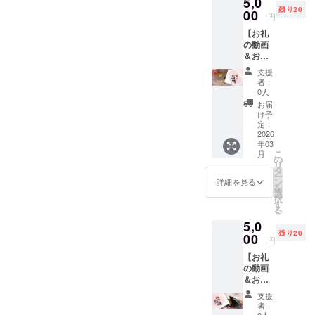
5,0
しま
まりク
の香り
残り20
す。 ・
00
セの強
や用途
円
リラッ
くない
等があ
【お礼
クス
オイル
る場合
の動画
系・消
を2種類
は、下
＆お誕
臭系・
お届け
記の内
生日ギ
スイー
致しま
容を備
支援
フトの
ト系な
す。 ～
考欄に
者：
お届
ど ■空
使用方
0人
コピペ
け】 ①
間や衣
法例～
し、必
お届
開店月
類等に
・お肌
け予
ずご記
にメー
噴射
定：
に優し
入をお
ルにて
2026
し、芳
いベー
願い致
年03
お礼の
香スプ
スオイ
しま
こ
月
動画(10
レーの
の
ル(無香
す。 特
リ
分) ※お
ように
タ
料のベ
にない
ー
名前の
使用す
ン
ビーオ
詳細を見る
場合は
を
読み間
る事が
選
イルや
「無
択
違え防
出来ま
す
スクワ
し」を
る
止のた
す。 ※
ランオ
ご選択
5,0
め、備
画像は
イル等)
下さ
残り20
考欄に
00
イメー
に数滴
い。 (↓
円
お名前
ジで
垂ら
不要な
【お礼
のフリ
す。 ※
し、お
部分は
の動画
ガナの
医薬品
身体等
編集を
＆お誕
記載を
や化粧
へのセ
お願い
生日ギ
お願い
品類で
ルフ
します
支援
フトの
致しま
はあり
マッ
者：
↓) ​
お届
す。 ②
0人