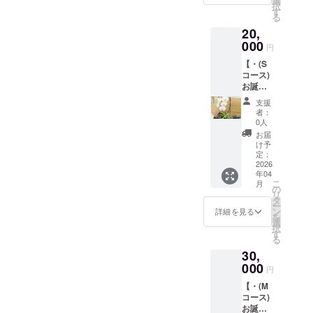
選
数分の
ご希望
② （ お
択
香りを
の翌月
サプラ
す
ご購入
のお色
好のみ
る
ご記入
以降、
イズ要
をお願
目を記
の香り
下さい
20,
初めて
素がご
い致し
載して
や用途
） ※同
迎える
000
ざいま
ます。
下さ
円
等を記
じ系統
貴方様
すの
※設備の
い。 ) ​
入下さ
を複数
【・(S
のお誕
で、当
関係
─────
い ） ・
本でも
コース)
生日月
日まで
上、小
──​
無し （
可能で
お誕生
に、ギ
楽しみ
学生未
─────
あまり
す。 ・
日月に
フトを
にお待
満のお
──
支援
クセの
無し（
胡蝶蘭
お届け
ち下さ
子様の
者：
ないス
あまり
の鉢植
致しま
い。 ■
0人
ご参加
プレー
クセの
えと
す。 ①
ご家族
はご遠
お届
を2本お
ないオ
メッ
ブリ
様やご
け予
慮下さ
届けし
イルを3
セージ
ザード
定：
友人の
い。 ■
ます） ​
種類お
カード
2026
フラ
方との
翌日の2
─────
年04
届けし
のお届
ワー(6
参加を
月28日
──​
こ
月
ます ） ​
け・】
千円相
の
ご希望
(土)12
─────
リ
─────
新サロ
当) ②
タ
の際
時～17
──
ー
──​
ン開業
メッ
ン
は、人
詳細を見る
時も開
を
─────
の翌月
セージ
選
数分の
催しま
択
──
以降、
カード
す
ご購入
すの
る
初めて
※備考欄
をお願
で、そ
30,
迎える
に、お
い致し
ちらの
貴方様
000
誕生日
ます。
リター
円
のお誕
のご記
※設備の
ンもご
【・(M
生日月
入をお
関係
検討よ
コース)
に、ギ
願い致
上、小
ろしく
お誕生
フトを
しま
学生未