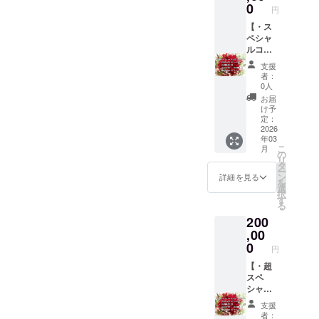
送りさ
のお誕
しま
0
円
た場合
せて頂
生日月
す。 ※
は、
きま
にギフ
【・ス
お好き
メッ
す。
トをお
ペシャ
なお色
セージ
届け致
ルコー
味(花の
カード
しま
スのお
指定は
支援
とオリ
す。 ①
届
不可)を
者：
ジナル
胡蝶蘭
け・】
備考欄
0人
セット
(白色系
■開店月
にご記
お届
(アロマ
かピン
にお礼
入下さ
け予
オイル
ク系)の
の動画
い。 特
定：
10ml・
鉢植え
メッ
2026
にない
アロマ
年03
(1.5万円
セージ
場合は
スプ
こ
月
相当) ②
(20分)■
「な
の
レー
リ
メッ
■開店翌
し」と
タ
50ml/リ
ー
セージ
月以降
ご記入
ン
詳細を見る
ラック
を
カード
の初め
をお願
選
ス系)を
択
※備考欄
て迎え
い致し
す
お送り
る
に、下
るお誕
ます。
させて
200
記内容
生日(1
※画像は
頂きま
をコピ
万円相
,00
イメー
す。
ペし、
当)■ ①
ジで
0
円
ご記入
メッ
す。
をお願
セージ
【・超
─────
い致し
カード
スペ
──​
ます。
②お誕
シャル
─────
※画像は
生日ギ
コース
── ■お
支援
イメー
フト (胡
のお届
誕生
者：