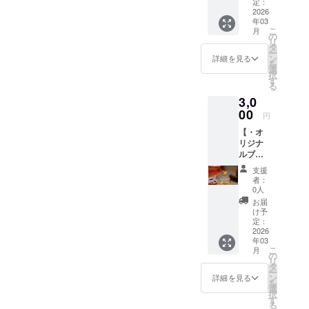
だけに
お願い
定：
向けた
2026
致しま
年03
感謝の
す。 ※
こ
月
気持ち
送信可
の
リ
と、頂
能な容
タ
ー
いた質
量があ
ン
詳細を見る
を
問につ
ります
選
択
いての
ので、
す
る
ご回答
解像度
3,0
を、約
が低く
20分間
00
なって
円
の動画
しまう
【・オ
にてお
場合
リジナ
届けさ
や、複
ルブレ
せて頂
数に分
ンドの
きま
けての
支援
アロマ
す。 ■
送信と
者：
オイル‪‪
時間が
なる場
0人
10ml✕1
限られ
合がご
お届
本・】
ていま
ざいま
け予
オリジ
すの
定：
す。 ※
ナルブ
2026
で、最
通信料
年03
レンド
大で5個
が発生
こ
月
のアロ
までの
の
する事
リ
マオイ
ご質問
タ
をご了
ー
ル
にお答
ン
承下さ
詳細を見る
を
10ml(リ
え致し
選
い。 ※
択
ラック
ます。
す
都合に
る
ス系)を