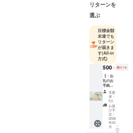
オーナーと
リターンを
してリラク
選ぶ
ゼーション
サロンを運
営していま
目標金額
す。
未達でも
リターン
が届きま
慌ただしい
す
(All-in
日々の中、
方式)
私自身も含
500
め、『自分
円
残り10
を愛し大切
【・お
礼のお
にする事』
手紙の
を後回しに
お届
支援
されている
け・】
者：
1通1通
方が多いの
0人
に感謝
お届
ではないで
の気持
け予
しょうか。
ちを込
定：
めて、
2026
年03
お礼の
これは、自
こ
月
お手紙
の
リ
をお送