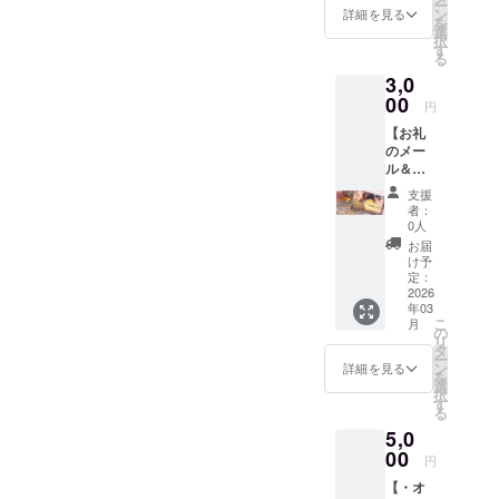
承の程
ー
翌月以
問にお
ン
しま
詳細を見る
画像は
よろし
を
降の初
答え致
選
す。
イメー
くお願
択
めての
しま
す
ジで
い致し
る
お誕生
す。(健
す。 ※
ます。 ​
3,0
日に ・
康に関
医薬品
─────
オリジ
00
するご
や化粧
円
──​
ナルア
質問も
品類で
─────
【お礼
ロマス
お答え
はあり
── お名
のメー
プレー
可能で
ません
前(フリ
ル＆お
50ml(リ
す。) ※
ので、
ガナ)：
誕生日
ラック
備考欄
肌に直
支援
質問：
ギフト
ス系) を
に、貴
者：
接つけ
その他
のお届
お届け
方様の
0人
ないよ
ご要
け】 ①
致しま
お名前
お届
うにし
望： ​
開店月
す。 ※
を、フ
け予
て下さ
─────
にテキ
備考欄
定：
リガナ
い。 ※
──​
スト
2026
にお誕
付きで
使用に
─────
年03
メール
生日の
記載を
あたっ
──
こ
月
の配信
記載を
の
お願い
ての説
リ
②開店
お願い
タ
致しま
明書や
ー
翌月以
致しま
ン
す。 ま
詳細を見る
使用例
を
降の初
す。 ※
選
た、ご
等も同
択
めての
画像は
す
質問の
封致し
る
お誕生
イメー
記載も
ます。
5,0
日に ・
ジで
下記の
オリジ
00
す。 ※
内容を
円
ナルア
メール
コピペ
【・オ
ロマオ
配信の
して記