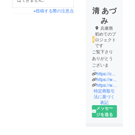
清 あづ
※投稿する際の注意点
み
兵庫県
初めてのプ
ロジェクト
です
ご覧下さり
ありがとう
ございま
す。
https://coubic.com/rarafundemukonosou20250428
兵庫県在住
https://www.facebook.com/share/19EDJS1UkQ/?mibextid=wwXIfr
の清あづみ
https://www.instagram.com/salon_de_rarafun?igsh=YjF0b2ZleTluOWd1&utm_source=qr
特定商取引
と申しま
法に基づく
す。
表記
メッセー
現在は、賃
ジを送る
貸マンショ
ンの一室
で、ひとり