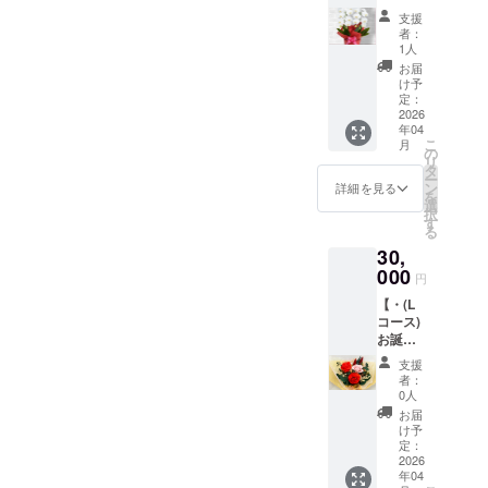
お願い
日月に
お届け
す。 ※
満のお
致しま
支援
胡蝶蘭
致しま
お好き
子様の
者：
す。 ※
の鉢植
す。 ①
なお色
1人
ご参加
詳細が
えと
胡蝶蘭
味(花の
はご遠
お届
決まり
メッ
(白色系)
指定不
け予
慮下さ
次第、
セージ
の鉢植
定：
可)を備
い。 ■
メール
カード
2026
え(6千
考欄に
前日の2
にてご
年04
のお届
円相当)
ご記入
月27日
連絡を
こ
月
け・】
②メッ
の
下さ
(金)12
致しま
リ
新サロ
セージ
タ
い。 特
時～17
す。 ※
ー
ン開業
カード
ン
にない
詳細を見る
時も開
開催日
を
の翌月
※備考欄
選
場合は
催しま
時が変
択
以降、
に、お
す
「無
すの
更とな
る
初めて
誕生日
し」を
で、そ
りまし
30,
迎える
のご記
ご選択
ちらの
たら、
貴方様
000
入をお
下さ
リター
円
遅くて
のお誕
願い致
い。 ※
ンもご
も開催
【・(L
生日月
しま
画像は
検討よ
決定日
コース)
にギフ
す。 ※
イメー
ろしく
の7日前
お誕生
トをお
画像は
ジで
お願い
までに
日月に
届け致
イメー
す。
致しま
支援
はメー
ギフト
しま
ジで
─────
者：
す。 ※
ルにて
とメッ
す。 ①
す。
0人
──​
詳細が
ご連絡
セージ
胡蝶蘭
─────
お届
決まり
致しま
カード
(白色系)
け予
── お誕
次第、
す。 ※
のお届
の鉢植
定：
生日：
メール
開催日
け・】
2026
え(1万
ご希望
にてご
時の変
年04
新サロ
円相当)
のお色
連絡を