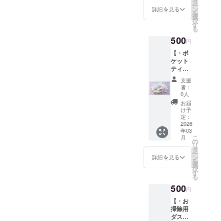
己肯定感を
タ
ー
りしま
ン
詳細を見る
高める事に
を
す。 ※
選
択
も繋がり、
画像は
す
る
イメー
非常に大切
500
ジで
円
な事だと
す。 ※
【・ポ
思っていま
諸事情
ケット
によ
す。
ティッ
り、お
今からでも
シュの
届け月
支援
お届
が前後
遅くないと
者：
け・】
する場
0人
断言させて
中身が
合がご
お届
無地(白
頂きます。
ざいま
け予
色)のポ
定：
すの
ケット
2026
で、予
私も含め、
年03
ティッ
めご了
こ
月
シュ1
皆様のご多
の
承下さ
リ
パック
タ
い。
幸を心より
ー
(100円
ン
詳細を見る
を
お祈り申し
相当)を
選
択
お届け
す
あげます。
る
致しま
500
す。 ※
円
画像は
【・お
イメー
掃除用
ジで
ダス
す。