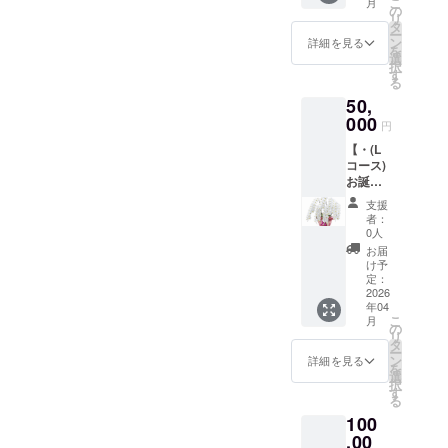
更が理
こ
月
ン開業
②メッ
の
目： ・
致しま
由での
リ
の翌月
セージ
タ
無し ・
す。 ※
キャン
ー
以降、
カード
ン
詳細を見る
有り (
開催日
セル
を
初めて
をお届
選
ご希望
時が変
や、イ
択
迎える
け致し
す
のお色
更とな
ベント
る
貴方様
ます。
目を記
りまし
の開催
50,
のお誕
※備考欄
載下さ
たら、
が中止
生日月
000
に、お
い。 ) ​
円
遅くて
となっ
に、ギ
誕生日
─────
も開催
た場合
【・(L
フトを
のご記
──​
決定日
は、
コース)
お届け
入をお
─────
の7日前
メッ
お誕生
致しま
願い致
──
までに
セージ
日月に
す。 ①
しま
支援
はメー
カード
胡蝶蘭
ブリ
す。 ※
者：
ルにて
とオリ
の鉢植
ザード
画像は
0人
ご連絡
ジナル
えと
フラ
イメー
お届
致しま
セット
メッ
ワー(1
ジで
け予
す。 ※
(アロマ
セージ
万円相
定：
す。
開催日
オイル
カード
2026
当) ②
時の変
10ml・
年04
のお届
メッ
更が理
こ
アロマ
月
け・】
セージ
の
由での
リ
スプ
新サロ
カード
タ
キャン
ー
レー
ン開業
※備考欄
ン
詳細を見る
セル
を
50ml/リ
の翌月
に、お
選
や、イ
択
ラック
以降、
誕生日
す
ベント
る
ス系/5
初めて
のご記
の開催
千円相
100
迎える
入をお
が中止
当)をお
貴方様
,00
願い致
となっ