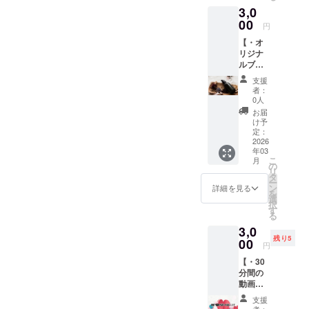
(健康に
より、
3,0
1本お届
関する
配信月
け致し
00
ご質問
が前後
円
ます。
もお答
する場
【・オ
～使用
え可能
合がご
リジナ
方法例
です。)
ざいま
ルブレ
～ ・お
※備考欄
す。
ンドの
肌に優
に、質
支援
アロマ
しい
問内容
者：
スプ
ベース
(最大5
0人
レー‪
オイル
個まで)
お届
50ml‪✕‬1
(無香料
と、貴
け予
本・】
のベ
定：
方様の
■オリジ
2026
ビーオ
お名前
年03
ナルブ
イルや
を、フ
こ
月
レンド
スクワ
の
リガナ
リ
のアロ
ランオ
タ
付きで
ー
マスプ
イル等)
ン
記載を
詳細を見る
を
レー
に数滴
選
お願い
択
50ml(リ
垂ら
す
致しま
る
ラック
し、お
す。 ※
3,0
ス系)を
身体等
送信可
残り5
1本お届
00
へのセ
能な容
円
け致し
ルフ
量があ
【・30
ます。
マッ
ります
分間の
■空間や
サー
ので、
動画で
衣類等
ジ。 ・
解像度
のお礼
に噴射
オイル
が低く
支援
メッ
し、芳
が染み
者：