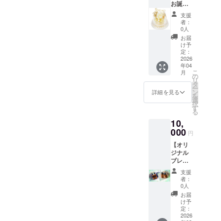
─────
お誕生
臭系・
お届け
分割し
──​
──​
日月に
スイー
致しま
ての配
─────
支援
─────
ブリ
ト系な
す。 ～
信とな
者：
──
── ※こ
ザード
ど ■空
使用方
0人
る場合
ちらを
フラ
間や衣
法例～
がござ
お届
編集し
ワーと
類等に
・お肌
け予
います
て、備
メッ
噴射
定：
に優し
ら、 ま
考欄に
セージ
2026
し、芳
いベー
た、通
コピペ
年04
カード
香スプ
スオイ
信料が
こ
して下
月
のお届
レーの
の
ル(無香
発生す
リ
さい。
け・】
ように
タ
料のベ
る場合
ー
■ご希望
新サロ
使用す
ン
ビーオ
詳細を見る
がござ
を
の香り■
ン開業
る事が
選
イルや
います
択
・有り
の翌月
出来ま
す
スクワ
ので、
る
①（ お
以降、
す。 ※
ランオ
予めご
好きな
10,
初めて
画像は
イル等)
了承く
香りや
迎える
000
イメー
に数滴
ださ
円
苦手な
貴方様
ジで
垂ら
い。 ​
香りを
【オリ
のお誕
す。 ※
し、お
─────
ご記入
ジナル
生日月
医薬品
身体等
──​
下さい
ブレン
に、ギ
や化粧
へのセ
─────
） ② （
ドのア
フトを
品類で
ルフ
── ◆お
支援
お好き
ロマオ
お送り
はあり
マッ
者：
名前(フ
な香り
イル‪✕‬2
しま
ません
0人
サー
リガ
や苦手
本＆ス
す。 ①
ので、
ジ。 ・
お届
ナ)： ◆
な香り
プレー‬2
ブリ
肌に直
け予
オイル
お誕生
をご記
本のお
ザード
定：
接つけ
が染み
日： ​​
入下さ
届け】
2026
フラ
ないよ
込みや
─────