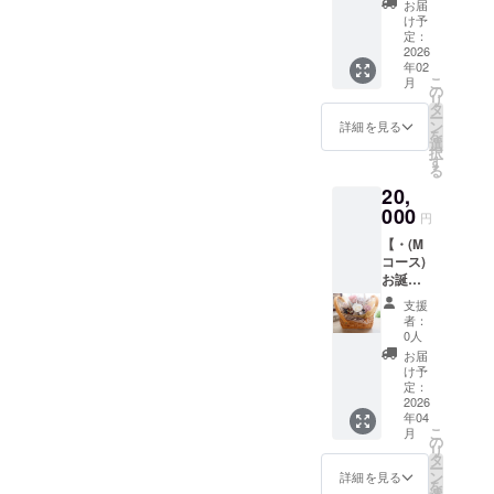
てはお
指定は
の香り
お届
─────
編集し
待・】
客様負
不可)を
け予
をご記
──
て、備
2月28日
担とさ
定：
備考欄
入下さ
考欄に
(土)12
2026
せて頂
にご記
い ） ②
コピペ
年02
時～17
きま
入下さ
（ お好
こ
して下
月
時(昼食
す。) イ
の
い、 特
のみの
リ
さい。
付き)の
ベント
タ
にない
香りを
ー
■ご希望
プレ
内容に
ン
場合は
詳細を見る
記入下
を
の香り■
オーブ
ついて
選
「な
さい ）
択
・有り
ンシー
は、サ
す
し」と
・無し
る
①（ お
クレッ
プライ
ご記入
（ あま
好きな
20,
トイベ
ズ要素
をお願
りクセ
香りや
ント
000
がござ
い致し
のない
円
苦手な
に、1日
います
ます。
オイル
香りを
【・(M
ご招待
ので、
※画像は
を2本お
ご記入
コース)
させて
当日ま
イメー
届けし
下さい
お誕生
頂きま
で楽し
ジで
ます） ​
） ② （
日月に
す。 (交
みにお
す。
【アロ
支援
お好き
ブリ
通費に
待ち下
─────
者：
マスプ
な香り
ザード
関して
さい。
0人
──​
レー】
や苦手
フラ
はお客
■ご家族
─────
お届
・有り
な香り
ワーと
様負担
様やご
け予
── お誕
①（ お
をご記
メッ
とさせ
定：
友人の
生日：
好のみ
入下さ
セージ
2026
て頂き
方との
ご希望
の香り
い ）
年04
カード
ます。)
参加を
のお色
や用途
こ
月
③（ お
のお届
イベン
の
ご希望
目： ・
等をご
リ
好きな
け・】
ト内容
タ
の際
無し ・
記入下
ー
香りや
新サロ
につい
ン
は、人
詳細を見る
有り (
さい ）
を
苦手な
ン開業
ては、