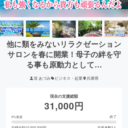
他に類をみないリラクゼーション
サロンを春に開業！母子の絆を守
る事も原動力として…
清 あづみ
ビジネス・起業
兵庫県
現在の支援総額
31,000
円
終了
0
%達成
目標金額
10,000,000
円
支援者数
2
人