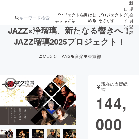
新
ロ
規
グ
会
プロジェクトを掲
はじ
プロジェクト
/
載するには
める
をさがす
イ
員
ン
登
JAZZ×浄瑠璃、新たなる響きへ！
録
JAZZ瑠璃2025プロジェクト！
人気のプロ
注目のリ
注目の新着プロ
募集終了が近いプ
もうすぐ公開
MUSIC_FANS
音楽
東京都
ジェクト
ターン
ジェクト
ロジェクト
されます
アート・写真
音楽
現在の支援総
額
144,
テクノロジー・ガジェット
ゲーム・サ
000
映像・映画
書籍・雑誌
ビジネス・起業
チャレンジ