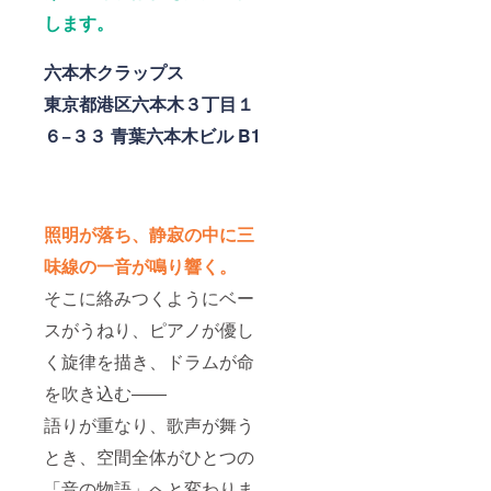
します。
六本木クラップス
東京都港区六本木３丁目１
６−３３ 青葉六本木ビル B1
照明が落ち、静寂の中に三
味線の一音が鳴り響く。
そこに絡みつくようにベー
スがうねり、ピアノが優し
く旋律を描き、ドラムが命
を吹き込む——
語りが重なり、歌声が舞う
とき、空間全体がひとつの
「音の物語」へと変わりま