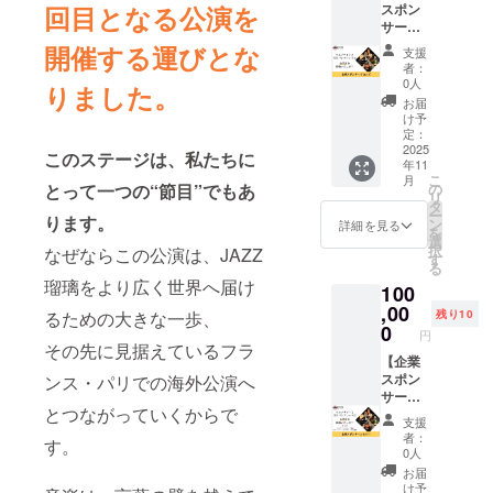
回目となる公演を
スポン
す。 ※
サーブ
掲載す
ロン
開催する運びとな
る大き
支援
ズ】
さは購
者：
JAZZ瑠
入者の
0人
りました。
璃の企
数によ
お届
業スポ
り変動
け予
ンサー
定：
しま
になれ
2025
す。 ※
このステージは、私たちに
年11
る権利
掲載期
こ
月
です。
とって一つの“節目”でもあ
の
間は
リ
企業ス
タ
2025年
ー
ります。
ポン
ン
11月か
詳細を見る
を
サーと
選
ら1年間
択
なぜならこの公演は、JAZZ
して
す
です。
る
ウェブ
瑠璃をより広く世界へ届け
100
サイ
ト・当
,00
るための大きな一歩、
残り10
⽇パン
0
円
フレッ
その先に見据えているフラ
トに企
【企業
業名を
スポン
ンス・パリでの海外公演へ
掲載さ
サーシ
とつながっていくからで
せてい
ル
支援
ただき
バー】
者：
す。
ます。
JAZZ瑠
0人
※掲載す
璃の企
お届
る内容
業スポ
け予