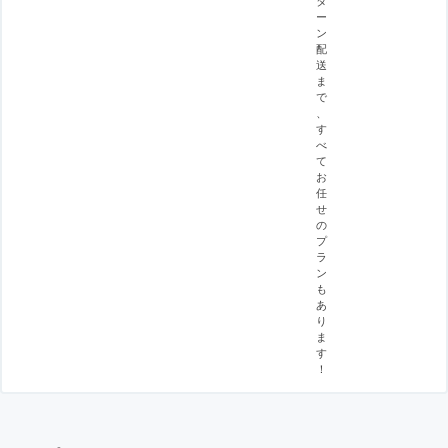
タ
ー
ン
配
送
ま
で
、
す
べ
て
お
任
せ
の
プ
ラ
ン
も
あ
り
ま
す
！