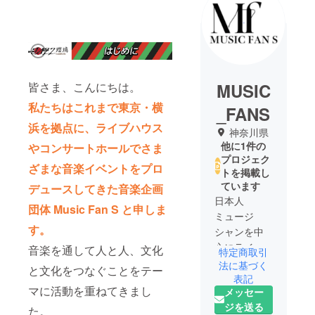
MUSIC
皆さま、こんにちは。
私たちはこれまで東京・横
_FANS
浜を拠点に、ライブハウス
神奈川県
他に1件の
やコンサートホールでさま
プロジェク
ざまな音楽イベントをプロ
トを掲載し
ています
デュースしてきた音楽企画
日本人
団体 Music Fan S と申しま
ミュージ
す。
シャンを中
心にライブ
音楽を通して人と人、文化
特定商取引
の企画・運
法に基づく
と文化をつなぐことをテー
営していま
表記
マに活動を重ねてきまし
メッセー
す。
ジを送る
コロナ時期
た。