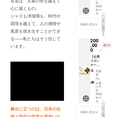
音楽は、言葉の壁を越えて
はメー
ンサー
定：
ルにて
になれ
2025
心に届くもの。
年11
確認さ
る権利
こ
月
せてい
です。
ジャズも浄瑠璃も、時代や
の
リ
ただき
企業ス
タ
ー
国境を越えて、人の感情や
ます。
ポン
ン
詳細を見る
を
※ネット
サーと
選
択
風景を描き出すことができ
ワーク
して
す
る
販売ま
ウェブ
る——私たちはそう信じて
200
たは企
サイ
業イ
ト・当
,00
います。
残り5
メージ
⽇パン
0
円
が相違
フレッ
する場
トに企
【企業
合等、
業名を
スポン
お断り
掲載さ
サー
させて
せてい
ゴール
支援
いただ
ただき
ド】
者：
く場合
ます。
JAZZ瑠
0人
があり
また、
璃の企
お届
ます。
ウェブ
業スポ
け予
お断り
サイト
ンサー
定：
させて
にリン
になれ
2025
年11
いただ
ク掲
る権利
こ
月
いた場
載・当
です。
の
リ
合は返
⽇パン
企業ス
タ
舞台に立つのは、日本の伝
ー
金対応
フレッ
ポン
ン
詳細を見る
を
いたし
トにHP
サーと
統と現代の音楽を背負いな
選