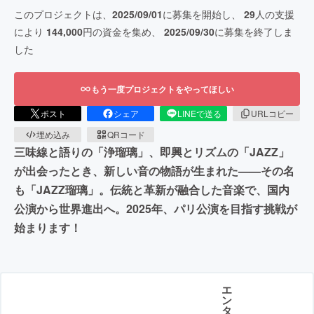
このプロジェクトは、
2025/09/01
に募集を開始し、
29
人の支援
により
144,000
円の資金を集め、
2025/09/30
に募集を終了しま
した
もう一度プロジェクトをやってほしい
ポスト
シェア
LINEで送る
URLコピー
埋め込み
QRコード
三味線と語りの「浄瑠璃」、即興とリズムの「JAZZ」
が出会ったとき、新しい音の物語が生まれた——その名
も「JAZZ瑠璃」。伝統と革新が融合した音楽で、国内
公演から世界進出へ。2025年、パリ公演を目指す挑戦が
始まります！
エ
ン
タ