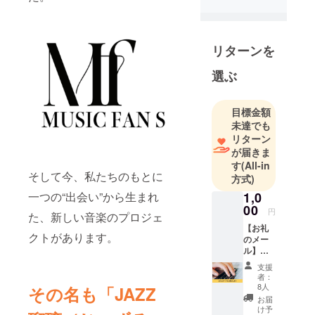
の集客ので
きない時期
に、配信ラ
リターンを
イブをいち
早く取り入
選ぶ
れ
自宅でもラ
目標金額
イブハウス
未達でも
感を味わえ
リターン
る音質・映
が届きま
像に重視
す
(All-in
そして今、私たちのもとに
方式)
し、
無観客ライ
一つの“出会い”から生まれ
1,0
00
ブ配信を実
円
た、新しい音楽のプロジェ
施しまし
【お礼
クトがあります。
のメー
た。
ル】
その後も都
JAZZ瑠
支援
内を中心に
璃をた
者：
だただ
小編成だけ
8人
その名も「JAZZ
応援し
お届
でなく、グ
たい人
け予