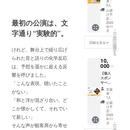
者：
コース
5人
ター
お届
セッ
け予
ト】
定：
最初の公演は、文
JAZZ瑠
2025
年11
璃オリ
こ
字通り“実験的”。
月
ジナル
の
リ
⼿拭い
タ
ー
とコー
ン
詳細を見る
を
スター
選
けれど、舞台上で繰り広げ
択
セット
す
る
をお届
られた音と語りの化学反応
10,
けしま
す。 ⼿
000
は、予想を遥かに超える反
円
拭いサ
【個人
イズ:：
響を呼びました。
スポン
(約)35x
「こんな表現、聴いたこと
サー】
90cm
JAZZ瑠
素材:：
支援
がない」
璃の個
綿100%
者：
人スポ
コース
1人
「和と洋が混ざり合い、ど
ンサー
ターサ
お届
になれ
イズ：
け予
こか懐かしくて、それでい
る権利
直径
定：
です。
2025
100mm
て新しい」
年11
支援者
（丸
こ
月
として
そんな声が観客席から寄せ
型）／
の
リ
ウエブ
4mm厚
タ