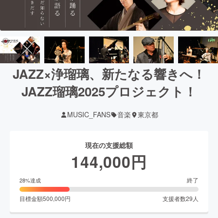
JAZZ×浄瑠璃、新たなる響きへ！
JAZZ瑠璃2025プロジェクト！
MUSIC_FANS
音楽
東京都
現在の支援総額
144,000
円
終了
28
%達成
目標金額
500,000
円
支援者数
29
人