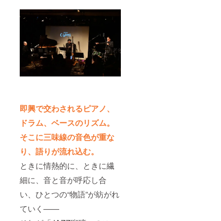
即興で交わされるピアノ、
ドラム、ベースのリズム。
そこに三味線の音色が重な
り、語りが流れ込む。
ときに情熱的に、ときに繊
細に、音と音が呼応し合
い、ひとつの“物語”が紡がれ
ていく——