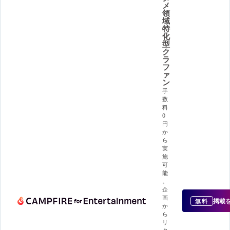
メ
領
域
特
化
型
ク
ラ
フ
ァ
ン
手
数
料
0
円
か
ら
実
施
可
能
。
企
画
掲載
無料
か
ら
リ