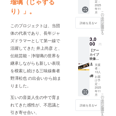
瑠璃（じゃずる
ループユ
向けの
定：
リター
2025
ニットの全
り）」。
年11
ンで
こ
国ツアーの
月
す。 熱
の
リ
いお礼
企画、実施
タ
ー
のメー
ン
詳細を見る
も手がけま
を
このプロジェクトは、当団
ルをお
選
択
した。
送りさ
す
体の代表であり、長年ジャ
る
せてい
3,0
ただき
ズドラマーとして第一線で
ます。
00
円
なお、
活躍してきた 井上尚彦 と、
【アー
支援時
カイブ
伝統芸能・浄瑠璃の世界を
に上乗
映像】
せ支援
継承しながらも新しい表現
2025年
が可能
支援
開催の
です。
者：
を模索し続ける三味線奏者
JAZZ瑠
応援の
13人
璃公演
気持ち
お届
野澤松也 の出会いから始ま
のアー
の上乗
け予
カイブ
せ、大
定：
りました。
映像を
2025
歓迎で
年11
オンラ
す！
こ
月
インで
互いの音楽人生の中で育ま
の
リ
ご視聴
タ
ー
れてきた感性が、不思議と
いただ
ン
詳細を見る
を
けま
選
択
引き寄せ合い、
す。 ※
す
る