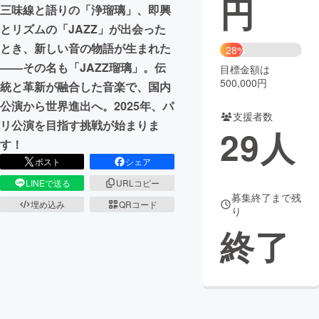
円
三味線と語りの「浄瑠璃」、即興
まちづくり・地域活性化
とリズムの「JAZZ」が出会った
とき、新しい音の物語が生まれた
28%
——その名も「JAZZ瑠璃」。伝
目標金額は
CAMPFIRE for Social Good
CAMPFIRE Creation
500,000円
統と革新が融合した音楽で、国内
CAMPFIREふるさと納税
machi-ya
コミュニティ
公演から世界進出へ。2025年、パ
支援者数
リ公演を目指す挑戦が始まりま
29
人
す！
ポスト
シェア
LINEで送る
URLコピー
募集終了まで残
埋め込み
QRコード
り
終了