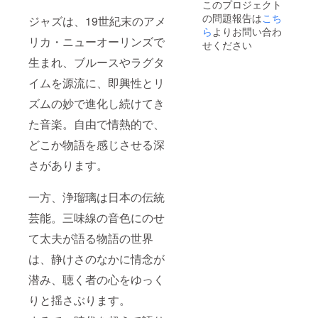
このプロジェクト
ます。
の問題報告は
お断り
こち
ジャズは、19世紀末のアメ
させて
ら
よりお問い合わ
リカ・ニューオーリンズで
いただ
せください
いた場
生まれ、ブルースやラグタ
合は返
金対応
イムを源流に、即興性とリ
いたし
ます。
ズムの妙で進化し続けてき
※掲載期
間は
た音楽。自由で情熱的で、
2025年
11月か
どこか物語を感じさせる深
ら1年間
さがあります。
です。
一方、浄瑠璃は日本の伝統
芸能。三味線の音色にのせ
て太夫が語る物語の世界
は、静けさのなかに情念が
潜み、聴く者の心をゆっく
りと揺さぶります。