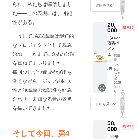
ー
られ、私たちは確信しまし
サイト
素材：
ン
詳細を見る
を
と当日
PVC（
選
た——この表現には、可能
択
パンフ
ポリ塩
す
る
レット
化ビニ
性がある。
20,
にお名
ル）素
残り20
前を掲
000
材 ※送
円
載させ
料込み
こうしてJAZZ瑠璃は継続的
【JAZZ
ていた
のお値
瑠璃パ
だきま
なプロジェクトとして歩み
段で
ンフ
す。 ※
す。
レッ
始め、これまでに3度の公演
掲載す
支援
ト】 主
るお名
者：
を重ねてまいりました。
要出演
前を備
0人
者7名の
考欄に
お届
毎回少しずつ編成や演出を
サイン
ご記入
け予
入り
くださ
定：
変えながら、ジャズの即興
JAZZ瑠
2025
い。 ※
年11
璃パン
ニック
性と浄瑠璃の物語性を組み
こ
月
フレッ
ネーム
の
リ
トをお
合わせ、未知なる音の景色
でのご
タ
ー
届けし
参加も
ン
詳細を見る
を
を描いてきました。
ます。
できま
選
択
※送料込
す。 ※
す
る
みのお
掲載す
50,
値段で
る内容
残り20
す。
000
は文字
円
そして今回、第4
のみと
【企業
なりま