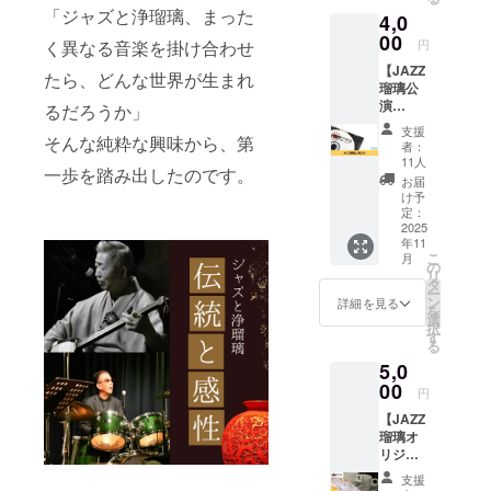
映像の
「ジャズと浄瑠璃、まった
4,0
視聴方
法は
00
く異なる音楽を掛け合わせ
円
メール
【JAZZ
でお送
たら、どんな世界が生まれ
瑠璃公
りさせ
演
ていた
るだろうか」
DVD】
だきま
支援
そんな純粋な興味から、第
2025年
す。
者：
開催の
11人
一歩を踏み出したのです。
JAZZ瑠
お届
璃公演
け予
の模様
定：
を収録
2025
年11
した
こ
月
DVDを
の
リ
お届け
タ
ー
しま
ン
詳細を見る
を
す。 ※
選
択
送料込
す
る
みのお
5,0
値段で
す。
00
円
【JAZZ
瑠璃オ
リジナ
ル⼿拭
支援
いと