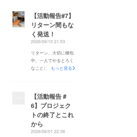
【活動報告#7】
リターン間もな
く発送！
2026/06/10 21:53
リターン、大切に梱包
中。一人でやるとろく
なことになりませんの
もっと見る
で、めちゃくちゃサ
ポートいただき、間も
なく発送できそうで
【活動報告＃
す。ヤマトとの契約も
6】プロジェク
済み、あとは最終検品
トの終了とこれ
して配送ラベルを印刷
して張って集荷依頼を
から
するだけ。と言いつ
2026/06/01 22:36
つ、嶺北地域内の方に