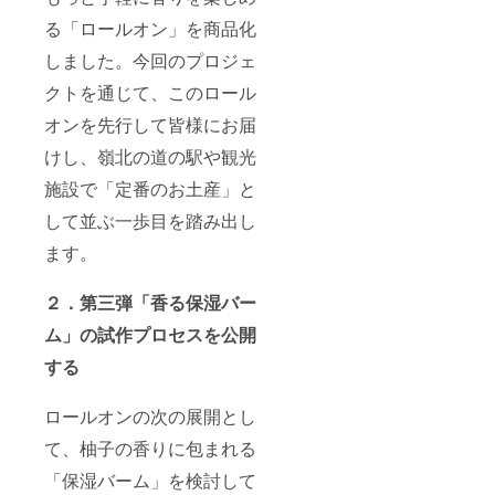
産)、ト
の反
ださ
合は、
役令嬢たち
コフェ
応、う
い。 ・
使用を
る「ロールオン」を商品化
ロール
まくい
は揺るがな
火気に
中止
使用上
かな
は十分
しました。今回のプロジェ
し、皮
い』
の注
かった
ご注意
膚科専
ラノベ：
意：お
クトを通じて、このロール
ことも
くださ
門医等
肌に異
含めて
い。 ・
『転生陰陽
へご相
オンを先行して皆様にお届
常が生
正直に
ペット
談され
師・賀茂一
じてい
共有し
のいる
ること
けし、嶺北の道の駅や観光
ないか
樹』
ます。
部屋で
をおす
よく注
・第三
ディ
すめし
でもやっぱ
施設で「定番のお土産」と
意して
弾「香
フュー
ます。
り『オー
ご使用
る保湿
ザー等
して並ぶ一歩目を踏み出し
※こちら
くださ
バー
バーロー
を使用
は化粧
い。使
ム」試
ます。
し、
品です
ド』が一番
用中や
作の途
エッセ
好き
使用後
中経過
ンシャ
２．第三弾「香る保湿バー
に、赤
共有 香
ルオイ
み、は
りの濃
ルを香
◎思い出の
ム」の試作プロセスを公開
れ、か
度、テ
らせる
ゆみ、
作品
クス
ことは
する
刺激、
チャ、
お控え
初めて読ん
色抜け
容器選
くださ
だラノベ：
（白斑
びな
い。 ・
ロールオンの次の展開とし
等）や
ど、試
『生徒会の
特に
黒ずみ
行錯誤
て、柚子の香りに包まれる
ケージ
一存』シ
等の異
のプロ
やカゴ
リーズ
常が現
「保湿バーム」を検討して
セスを
内で飼