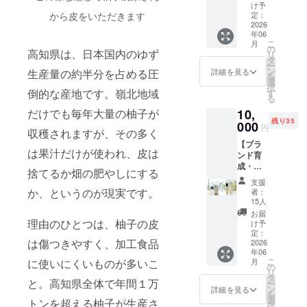
限定
う小さ
は香り
け予
は廃棄され
30）
から皮をいただきます
なご褒
定：
を試し
てしまいま
3,000円
2026
美を” 嶺
てみた
年06
（一般
す。
北産柚
い方 ・
こ
月
販売予
子の香
の
精油を
けれども、
高知県は、日本国内のゆず
リ
定価
りを、
タ
使った
ー
その皮には
格：
手首や
ン
ことが
詳細を見る
生産量の約半分を占める圧
を
3,500
首元に
まだ豊かな
選
ない方
択
円）
倒的な産地です。嶺北地域
くるく
す
・ディ
香りが残っ
る
「部屋
ると
フュー
ていまし
だけでも毎年大量の柚子が
10,
に広げ
塗って
ザーや
残り35
たい方
000
使える
香り石
た。
円
収穫されますが、その多く
向け。
ロール
で気軽
【ブラ
濃厚な
オンタ
に楽し
は果汁だけが使われ、皮は
ンド育
一滴」
「もったい
イプに
んでみ
成・裏
嶺北産
しまし
たい方
捨てるか畑の肥やしにする
ない」
側公
柚子の
た。 持
◎注意
支援
――。
開】柚
果皮だ
ち歩き
か、というのが現実です。
事項 ・
者：
之滴サ
けを使
やす
15人
その想いか
原液の
ポー
い、水
く、デ
まま肌
お届
ら、個人事
ターズ
理由のひとつは、柚子の皮
蒸気蒸
スクや
け予
につけ
（10,00
業「嶺北
留で香
定：
ベッド
たり、
は傷つきやすく、加工食品
0円／限
2026
りを抽
サイド
口に入
aroma」を立
年06
定50
出した
に置い
れたり
こ
に使いにくいものが多いこ
月
ち上げ、柚
名）
精油で
の
ておく
しない
リ
《この
す。
子精油づく
タ
のもお
でくだ
と。高知県全体で年間１万
ー
リター
ディ
ン
すすめ
詳細を見る
さい。
りを始めま
を
ンにつ
フュー
選
です。
トンを超える柚子が生産さ
・直射
択