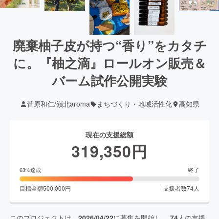
廃棄柚子皮が持つ“香り”をカタチ
に。『柚之滴』ロールオン販売＆
バーム試作公開実験
菅原和仁/嶺北aroma
まちづくり・地域活性化
高知県
現在の支援総額
319,350
円
終了
63
%達成
目標金額
500,000
円
支援者数
74
人
このプロジェクトは、
2026/04/22
に募集を開始し、
74
人の支援