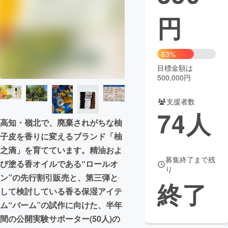
円
まちづくり・地域活性化
CAMPFIRE for Social Good
CAMPFIRE Creation
63%
CAMPFIREふるさと納税
machi-ya
コミュニティ
目標金額は
500,000円
支援者数
74
人
高知・嶺北で、廃棄されがちな柚
子皮を香りに変えるブランド「柚
之滴」を育てています。精油およ
募集終了まで残
び塗る香オイルである“ロールオ
り
ン”の先行割引販売と、第三弾と
終了
して検討している香る保湿アイテ
ム“バーム”の試作に向けた、半年
間の公開実験サポーター(50人)の