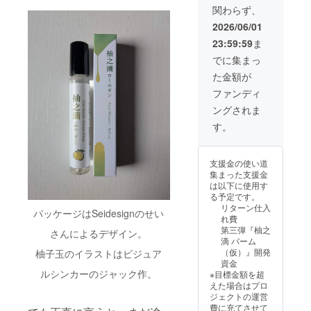
“日々の
作、迷
本の使
お使い
ださ
関わらず、
活を〟お届
すき間
いや失
い方と
いただ
い。 ・
に、香
敗も含
応用編
けしていき
2026/06/01
けま
火気に
りとい
めて、
をまと
す。 ◎
は十分
ます。
23:59:59
ま
う小さ
小さな
めた
こんな
ご注意
なご褒
地域ブ
リーフ
でに集まっ
方にお
くださ
美を” 嶺
ランド
レット
すすめ
---
い。 ・
た金額が
北産柚
が形に
を同梱
・香り
ペット
子の香
なって
しま
ファンディ
を気軽
のいる
りを、
いく半
経歴
す。 は
に持ち
部屋で
ングされま
ロール
年間の
じめて
歩きた
ディ
2019年3月
オンア
「公開
の方に
す。
い方 ・
フュー
専修大学経
ロマ
実験」
も、日
外出先
ザー等
に。 手
をでき
常の中
営学部卒
や仕事
を使用
軽に持
るだけ
で取り
中にも
し、
（文化開発
支援金の使い道
ち運ん
そのま
入れて
使いや
エッセ
集まった支援金
でもヨ
による商品
ま共有
いただ
すいも
ンシャ
は以下に使用す
シ、
しま
きやす
のを探
開発を研
ルオイ
る予定です。
ベッド
す。
い内容
してい
ルを香
リターン仕入
究）
サイド
パッケージはSeidesignのせい
《お届
です。
る方 ・
らせる
れ費
やデス
けする
2019年4月
◎こん
香水ほ
ことは
第三弾『柚之
さんによるデザイン。
クに置
もの
な方に
ど強く
お控え
株式会社ス
滴 バーム
いてお
（商
おすす
ない、
くださ
（仮）』開発
柚子玉のイラストはビジュア
タンダード
くもヨ
品）》
め ・部
やさし
い。 ・
資金
シ。 ふ
・柚之
屋の中
入社（カラ
い香り
特に
ルシンカーのジャック作。
※目標金額を超
とした
滴 ロー
でしっ
を楽し
ケージ
オケ店舗の
えた場合はプロ
時に手
ルオン
かり香
みたい
やカゴ
ジェクトの運営
首や首
立ち上げ、
（1本）
りを楽
方 ◎商
内で飼
費に充てさせて