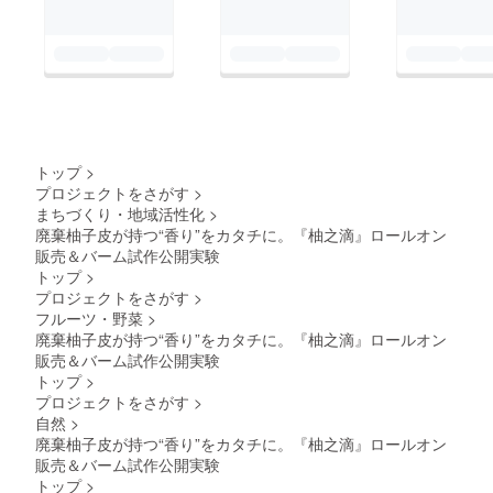
思うようにPVが伸び
しくお願いいたしま
ない日々が、正直続い
す。プロジェクト終了
ています。支援が止ま
を見届けてからの投稿
り、不安になる日ばか
だと日付が変わってし
りです。それでも、応
まうので、先に投稿を
援してくださる方の言
してみました。この後
トップ
>
葉やシェアに何度も励
残り時間、自分と向き
プロジェクトをさがす
>
まちづくり・地域活性化
>
まされながら、少しず
合いながら終了を迎え
廃棄柚子皮が持つ“香り”をカタチに。『柚之滴』ロールオン
つ発信を続けてきまし
たいと思います。それ
販売＆バーム試作公開実験
た。50％達成は、本当
では、重ねてになりま
トップ
>
プロジェクトをさがす
>
にありがたい節目で
すが応援いただき本当
フルーツ・野菜
>
す。ただ、目標達成ま
にありがとうございま
廃棄柚子皮が持つ“香り”をカタチに。『柚之滴』ロールオン
ではまだ道半ばです。
した。引き続きどう
販売＆バーム試作公開実験
トップ
>
残り日数は12日。柚之
ぞ、よろしくお願い申
プロジェクトをさがす
>
滴のこと、嶺北の柚子
し上げます。嶺北
自然
>
のこと、このプロジェ
aroma菅原和仁
廃棄柚子皮が持つ“香り”をカタチに。『柚之滴』ロールオン
販売＆バーム試作公開実験
クトで実現したいこと
トップ
>