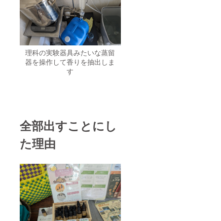
ポート
（月1
回）＋
随時共
有 2026
年内：
バーム
理科の実験器具みたいな蒸留
試作ス
器を操作して香りを抽出しま
タート
す
（進捗
共有）
2026年
内：オ
ンライ
ン報告
会（2
全部出すことにし
回）
《ご注
た理由
意》 ・
バーム
は本リ
ターン
に同梱
される
返礼品
ではな
く、試
作過程