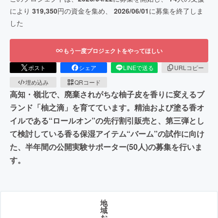
により
319,350
円の資金を集め、
2026/06/01
に募集を終了しま
した
もう一度プロジェクトをやってほしい
ポスト
シェア
LINEで送る
URLコピー
埋め込み
QRコード
高知・嶺北で、廃棄されがちな柚子皮を香りに変えるブ
ランド「柚之滴」を育てています。精油および塗る香オ
イルである“ロールオン”の先行割引販売と、第三弾とし
て検討している香る保湿アイテム“バーム”の試作に向け
た、半年間の公開実験サポーター(50人)の募集を行いま
す。
地
域
お