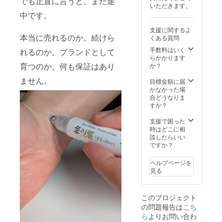
でも正直に言うと、まだ途
元にひ
気分転
しみた
品情報
数値管理、
育して
いただきます。
と塗り
換の時
い方 ・
・内容
いる小
中です。
採用研修な
すれ
に手首
ディ
量：
動物
ば、や
や首元
ど）
フュー
8mL ・
（鳥や
支援に関するよ
さしく
へ塗っ
ザーや
使用方
フェ
2021年8月
本当に売れるのか。続けら
くある質問
嶺北柚
て使
香り石
法：首
レット
同社退職
子の香
う、持
手数料はいく
を使っ
れるのか。ブランドとして
筋や手
など）
りが広
ち歩き
らかかります
てみた
2021年9月
首、爪
のいる
がりま
やすい
育つのか。何も保証はあり
か？
い方 ・
の周り
空間で
土佐町地域
す。 香
香りの
嶺北の
に適量
は使用
ません。
りは強
おこし協力
オイル
目標金額に届
柚子の
を塗
しない
く長く
です。
かなかった場
香り
り、よ
隊着任（公
でくだ
残るタ
・柚之
合どうなりま
を、よ
くなじ
さい。
営塾「燈心
イプで
滴 精油
すか？
り濃く
ませて
◎成分
はあり
（10ml
嶺」講師）
味わい
くださ
などに
ません
/ 1本）
支援で困った
たい方
い。 ・
ついて
2022年1月
が、そ
ディ
時はどこに相
◎注意
全成
・学
個人事業
の分、
フュー
談したらいい
事項 ・
分：ホ
名：
持ち歩
ザーや
ですか？
原液の
「嶺北
ホバ種
Citrus
いて
ティッ
まま肌
子油、
junos／
aroma」開業
「気分
シュな
につけ
スクワ
ヘルプページを
ミカン
を切り
2024年8月
どで香
たり、
ラン、
見る
科 ・抽
替えた
りを楽
口に入
ユズ果
協力隊任期
出部
い瞬間
しめ
れたり
皮油
位：果
満了
に使
る、植
しない
（高知
皮 ・抽
このプロジェクト
う」リ
物由来
2024年9月
でくだ
嶺北
出方
の問題報告は
フレッ
こち
の香り
さい。
産）、
法：水
一般社団法
シュア
のオイ
ら
よりお問い合わ
・直射
トコ
蒸気蒸
人れいほく