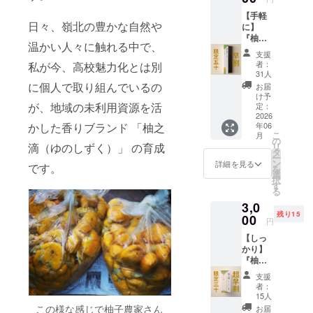
してみ
に支えられ
【手軽
たい方
日々、嶺北の豊かな自然や
に】
ながら充実
向けの
『柚之
5mlサイ
した暮らし
温かい人々に触れる中で、
滴 ロー
ズで
支援
を送ってい
ルオ
す。
者：
私が今、高校魅力化とは別
ン』
パッ
ます。
31人
（早割/
ケージ
に個人で取り組んでいるの
お届
限定
無しの
け予
そんな暮ら
50）
が、地域の未利用資源を活
簡易版
定：
2,500円
2026
で、そ
しの中で出
かした香りブランド 「柚之
年06
（一般
の分お
会ったの
こ
月
販売予
手頃に
の
滴（ゆのしずく）」 の育成
リ
定価
が、柚子で
お届け
タ
ー
格：
しま
ン
詳細を見る
した。
です。
を
2,800
す。 精
選
択
高知の中山
円）
油の基
す
る
「毎日
本的な
間地では、
3,0
の切り
使い方
柚子を育
残り15
替え
00
をまと
円
て、果汁を
に。持
めた案
【しっ
ち歩け
内も同
絞り、様々
かり】
る柚
封しま
に活用して
『柚之
子」
す。 ◎
滴 精
“日々の
いますが、
こんな
支援
油』
すき間
方にお
者：
搾汁後に残
10ml（
に、香
すすめ
15人
る皮の多く
超早割/
りとい
・まず
この様な感じで柚子農家さん
お届