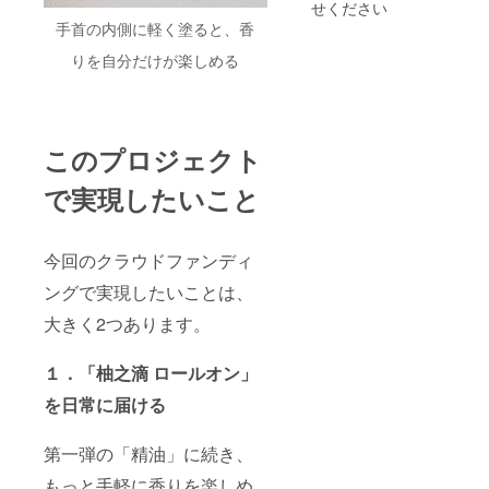
イテム
ルで
日光、
せください
フェ
留法 ・
として
す。 ※
高温多
未来創造協
ロール
原産
手首の内側に軽く塗ると、香
おすす
いずれ
湿の場
◎使用
国：日
議会 事務局
めで
も嶺北
所を避
上の注
りを自分だけが楽しめる
本（高
す。 内
次長
産柚子
け、必
意 お肌
知/嶺
容量：
の皮か
ず立て
に異常
北） ※
８mL 使
ら蒸留
た状態
が生じ
こちら
---
用方
した香
で保管
ていな
は雑貨
法：首
りを使
してく
いかよ
品です
このプロジェクト
筋や手
用して
ださ
く注意
趣味
首、爪
いま
い。 ・
してご
で実現したいこと
・漫画やラ
の周り
す。
使用後
使用く
に適量
《サ
は必ず
イトノベル
ださ
を塗
ポー
しっか
い。 使
を読む
り、よ
ター限
りと
用中や
今回のクラウドファンディ
くなじ
・甘い物
定で共
キャッ
使用後
ませて
有する
プを閉
に、赤
（特にカス
ングで実現したいことは、
くださ
こと
めてく
み、は
タード系）
い。 全
（体
ださ
れ、か
大きく2つあります。
成分：
験）》
を食べる
い。 ・
ゆみ、
ホホバ
・月1回
お子さ
刺激、
・人と話す
種子
の舞台
１．「柚之滴 ロールオン」
まや
色抜け
こと
油、ス
裏レ
ペット
（白斑
クワラ
を日常に届ける
ポート
の手の
等）や
ン、ユ
売上の
届かな
黒ずみ
◎最近のお
ズ果皮
リア
い場所
等の異
第一弾の「精油」に続き、
油(高知
気に入り
ル、道
に保管
常が現
嶺北
の駅で
してく
れた場
漫画：『悪
もっと手軽に香りを楽しめ