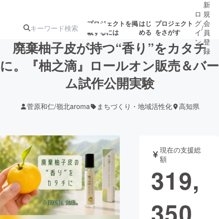
新
ロ
規
グ
会
プロジェクトを掲
はじ
プロジェクト
/
載するには
める
をさがす
イ
員
ン
登
廃棄柚子皮が持つ“香り”をカタチ
録
に。『柚之滴』ロールオン販売＆バー
ム試作公開実験
人気のプロ
注目のリ
注目の新着プロ
募集終了が近いプ
もうすぐ公開
ジェクト
ターン
ジェクト
ロジェクト
されます
菅原和仁/嶺北aroma
まちづくり・地域活性化
高知県
アート・写真
音楽
現在の支援総
テクノロジー・ガジェット
ゲーム・サ
額
319,
映像・映画
書籍・雑誌
350
ビジネス・起業
チャレンジ