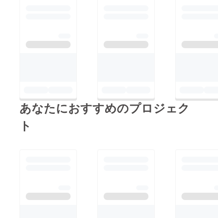
来ることができまし
めの仲間として関わっ
た。今回のプロジェク
ていただきます。柚之
トは、嶺北地域で育っ
滴サポーターズの皆さ
た柚子の皮を、香りと
ん、どうぞよろしくお
いう形で活かしていく
願いいたします。もち
挑戦です。ロールオン
ろんその前に、柚之滴
や精油を届けることは
ロールオンや精油、支
もちろんですが、地域
援購入いただいた皆様
あなたにおすすめのプロジェク
にあるものをもう一度
の下にしっかり丁寧に
見つめ直し、小さくて
届けていきます。無事
ト
も価値に変えていく過
ヤマトビジネスメン
程そのものを、皆さん
バーズに登録できまし
と一緒につくっていき
たので、ネコポスか宅
たいと思っています。
急便コンパクトでお送
クラウドファンディン
りさせていただくこと
グは、公開直後の勢い
になるかと思います。
が落ち着いてからが本
発送の際には改めてご
当に難しい期間です。
連絡しますので、よろ