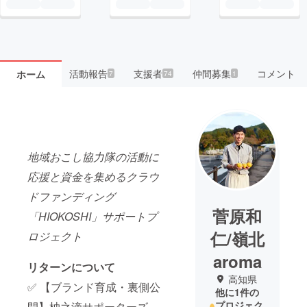
活動報告
支援者
仲間募集
コメント
ホーム
7
74
1
地域おこし協力隊の活動に
応援と資金を集めるクラウ
ドファンディング
菅原和
「HIOKOSHI」サポートプ
仁/嶺北
ロジェクト
aroma
リターンについて
高知県
✅ 【ブランド育成・裏側公
他に1件の
プロジェク
開】柚之滴サポーターズ