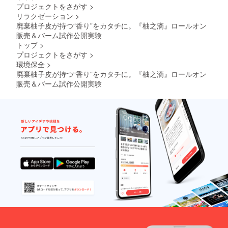
を、最後まで丁寧に発
プロジェクトをさがす
>
信していきます。もし
リラクゼーション
>
廃棄柚子皮が持つ“香り”をカタチに。『柚之滴』ロールオン
よろしければ、引き続
販売＆バーム試作公開実験
きご支援やSNSでの
トップ
>
シェア、周りの方への
プロジェクトをさがす
>
環境保全
>
ご紹介で応援いただけ
廃棄柚子皮が持つ“香り”をカタチに。『柚之滴』ロールオン
ますと大変ありがたい
販売＆バーム試作公開実験
です。残り期間、最後
まで走り切ります。引
き続き、どうぞよろし
くお願いいたします。
嶺北aroma菅原和仁