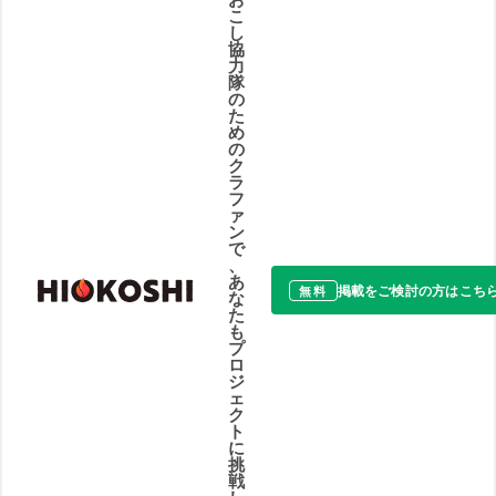
こ
し
協
力
隊
の
た
め
の
ク
ラ
フ
ァ
ン
で
、
あ
掲載をご検討の方はこち
無料
な
た
も
プ
ロ
ジ
ェ
ク
ト
に
挑
戦