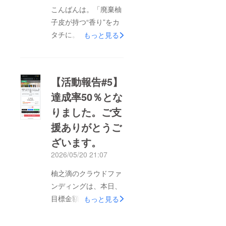
こんばんは。「廃棄柚
は直接お届けに行けた
子皮が持つ“香り”をカ
らなとも思っているの
タチに。『柚之滴』
もっと見る
で、お届けタイミング
ロールオン販売＆バー
はばらつくかもしれま
ム試作公開実験」プロ
せん…ご容赦くださ
ジェクトオーナーの嶺
いっ！それでは、引き
【活動報告#5】
北aroma／菅原和仁で
続きどうぞよろしくお
達成率50％とな
す。あと二時間程でプ
願いします◎菅原和
りました。ご支
ロジェクトは終了とな
仁/嶺北aroma
ります。残念ながら、
援ありがとうご
目標には届かなそうで
ざいます。
す。ちょっと泣きそう
2026/05/20 21:07
ですが、それでも70人
柚之滴のクラウドファ
を超える方々からご支
ンディングは、本日、
援をいただくことがで
目標金額の50％を達成
き、温かい気持ちも
もっと見る
しました。ここまでご
いっぱいです。改めま
支援くださった皆さ
して、若輩者の拙い取