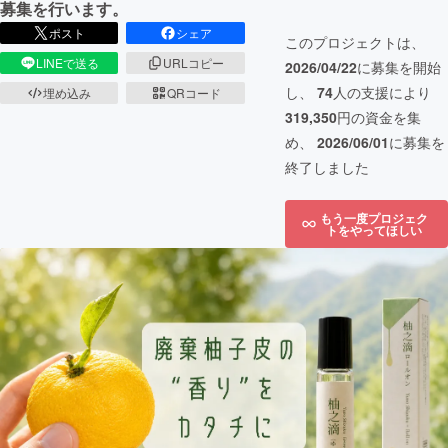
募集を行います。
ポスト
シェア
このプロジェクトは、
LINEで送る
URLコピー
2026/04/22
に募集を開始
し、
74
人の支援により
埋め込み
QRコード
319,350
円の資金を集
め、
2026/06/01
に募集を
終了しました
もう一度プロジェク
トをやってほしい