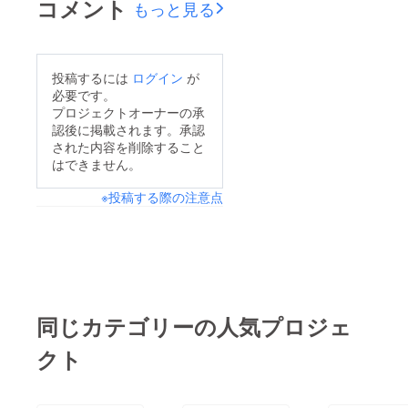
コメント
もっと見る
ま、SNSでシェアして
り組みに素敵な応援を
くださった皆さま、応
いただき、本当にあり
援コメントを寄せてく
がとうございます。し
投稿するには
ログイン
が
ださった皆さま、投稿
かしながら、プロジェ
必要です。
を見守ってくださって
クトページで書かせて
プロジェクトオーナーの承
認後に掲載されます。承認
いる皆さま、本当にあ
いただいた通り、これ
された内容を削除すること
りがとうございます。
は公開実験の始まりで
はできません。
公開直後に応援してく
す。ここからが、私と
※投稿する際の注意点
ださった方。途中で投
柚之滴が、本当の意味
稿を見つけて支援して
で試されてくると考え
くださった方。知人や
ています。柚之滴サ
友人に紹介してくだ
ポーターズとなってく
さった方。そして、何
ださった15人の方々に
度も投稿を見て気にか
は、すべてをお見せし
同じカテゴリーの人気プロジェ
けてくださっている
ていきます。公にする
クト
方。一つひとつの応援
には躊躇するものも全
が積み重なって、よう
部出しながら、柚之滴
やく半分のところまで
を一緒に育てていくた