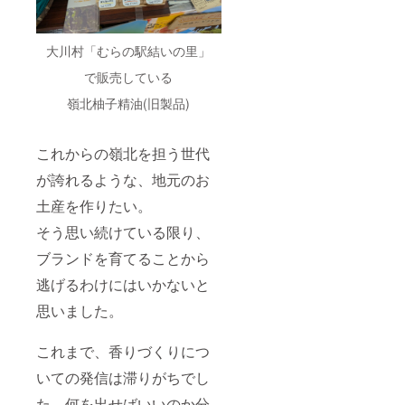
の共有
が中心
です
（完
大川村「むらの駅結いの里」
成・販
売は次
で販売している
フェー
嶺北柚子精油(旧製品)
ズを想
定して
いま
す）。
これからの嶺北を担う世代
・全過
程共有
が誇れるような、地元のお
（レ
土産を作りたい。
ポート
／オン
そう思い続けている限り、
ライン
報告会
ブランドを育てることから
／イベ
ント案
逃げるわけにはいかないと
内）
は、支
思いました。
援時に
ご登録
いただ
これまで、香りづくりにつ
くメー
いての発信は滞りがちでし
ルアド
レス等
た。何を出せばいいのか分