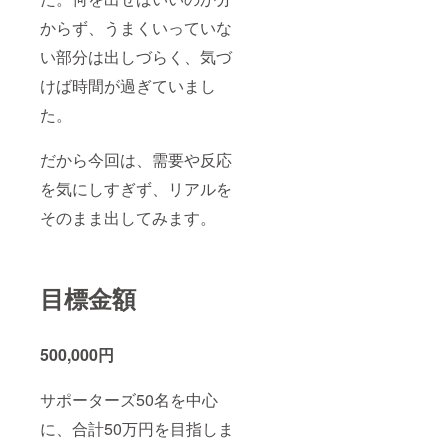
へお送
りしま
からず、うまくいっていな
す。 ・
「嶺北
い部分は出しづらく、気づ
でのリ
アルイ
けば時間が過ぎていまし
ベン
た。
ト」に
ご参加
いただ
だから今回は、需要や反応
く場
合、現
を気にしすぎず、リアルを
地まで
の交通
そのまま出してみます。
費等は
各自ご
負担と
なりま
す。
目標金額
500,000円
サポーターズ50名を中心
に、合計50万円を目指しま