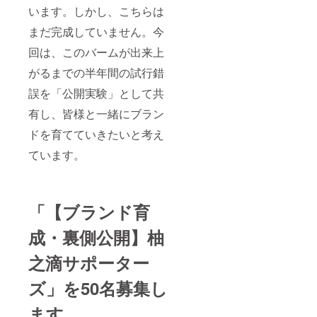
れた場
公開し
育して
最も影響を
います。しかし、こちらは
合は、
ます。
いる小
受けた漫
使用を
・年2回
動物
まだ完成していません。今
中止
画：『魔法
のオン
（鳥や
し、皮
ライン
フェ
先生ネギ
回は、このバームが出来上
膚科専
報告会
レット
ま！』
門医等
現状や
など）
がるまでの半年間の試行錯
へご相
次の展
初めて観た
のいる
談され
誤を「公開実験」として共
開につ
空間で
深夜アニ
ること
いて直
は使用
有し、皆様と一緒にブラン
メ：『夏目
をおす
接お話
しない
すめし
しする
でくだ
友人帳』
ドを育てていきたいと考え
ます。
場で
さい。
大好きなア
す。率
◎成分
ています。
ニメ：
直なご
などに
意見も
ついて
『コードギ
大歓迎
・学名
アス 反逆の
です。
・嶺北
ルルー
「【ブランド育
Citrus
でのリ
junos／
シュ』
アルイ
ミカン
成・裏側公開】柚
衝撃を受け
ベント
科 ・抽
優先案
出部位
た劇場作
之滴サポーター
内 柚子
果皮 ・
品：『新劇
の蒸留
抽出方
ズ」を50名募集し
場版エヴァ
見学会
法 水蒸
やワー
気蒸留
ンゲリオ
ク
ます
法 ・原
ン』