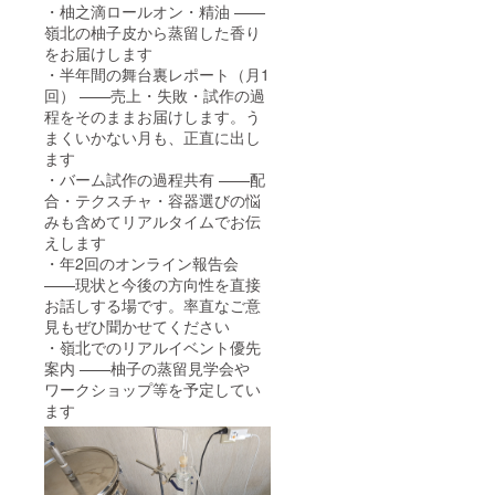
アルを
・柚之滴ロールオン・精油 ——
見てみ
嶺北の柚子皮から蒸留した香り
たい方
をお届けします
・嶺北
の柚子
・半年間の舞台裏レポート（月1
の香り
回） ——売上・失敗・試作の過
を、こ
程をそのままお届けします。う
れから
まくいかない月も、正直に出し
一緒に
ます
育てて
・バーム試作の過程共有 ——配
いきた
い方
合・テクスチャ・容器選びの悩
《スケ
みも含めてリアルタイムでお伝
ジュー
えします
ル（目
・年2回のオンライン報告会
安）》
——現状と今後の方向性を直接
2026年
春：返
お話しする場です。率直なご意
礼品
見もぜひ聞かせてください
（ロー
・嶺北でのリアルイベント優先
ルオ
案内 ——柚子の蒸留見学会や
ン・精
ワークショップ等を予定してい
油）の
発送
ます
2026年
春〜
秋：舞
台裏レ