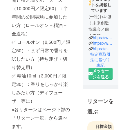
トを掲載し
（10,000円／限定50）：半
ています
年間の公開実験に参加した
(一社)れいほ
く未来創造
い方（ロールオン＋精油＋
協議会／個
全過程）
人事業「嶺
https://www.facebook.com/reihoku.aroma
✅ ロールオン（2,500円／限
北aroma」
https://www.instagram.com/suga_yuzupeel/
神奈川県横
https://reihoku-aroma.netlify.app/
定50）：まず日常で香りを
特定商取引
浜市出身。
試したい方（持ち運び・切
法に基づく
2021年9月よ
表記
り替え用）
り高知県土
メッセー
佐町在住。
✅ 精油10ml（3,000円／限
ジを送る
定30）：香りをしっかり楽
移住のきっ
しみたい方（ディフュー
かけは、恩
師が
リターンを
ザー等に）
Facebookで
※各リターンはページ下部の
選ぶ
シェアして
「リターン一覧」から選べ
いた求人で
した。心か
ます。
目標金額