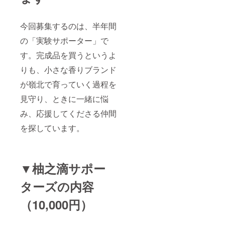
ショッ
産国
プ等を
日本
予定し
（高知/
今回募集するのは、半年間
ていま
嶺北）
す（詳
※こちら
の「実験サポーター」で
細は準
は雑貨
備でき
品です
す。完成品を買うというよ
次第ご
案
りも、小さな香りブランド
内）。
《こん
が嶺北で育っていく過程を
な方に
おすす
見守り、ときに一緒に悩
め》
み、応援してくださる仲間
・"完成
品"より
を探しています。
も、ブ
ランド
ができ
あがっ
ていく
▼柚之滴サポー
過程に
ワクワ
ターズの内容
クする
方 ・地
（10,000円）
方の小
さな挑
戦のリ