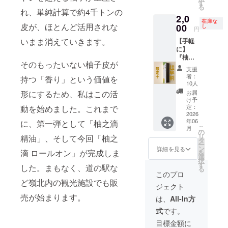
した。
いて》
ザーに
す
ふとし
日光、
る
このリ
入れた
れ、単純計算で約4千トンの
た時に
高温多
2,0
ターン
り、
ひと塗
湿の場
在庫な
これからは
皮が、ほとんど活用されな
は、嶺
00
ティッ
し
りする
所を避
円
北の柚
精油だけで
シュや
と、や
け、必
いまま消えていきます。
【手軽
子皮か
香り石
さしく
ず立て
なく、ロー
に】
ら生ま
に垂ら
柚子の
た状態
ルオンアロ
『柚之
れた香
したり
香りが
で保管
そのもったいない柚子皮が
滴 ロー
りブラ
して、
マ、線香な
広がり
してく
支援
ルオ
ンド
嶺北の
ます。
者：
ださ
持つ「香り」という価値を
どのシリー
ン』
「柚之
柚子の
10人
強すぎ
い。 ・
（超早
ズ展開、そ
滴」
芳醇な
形にするため、私はこの活
ず、日
お届
使用後
割/限定
を、半
香りを
け予
常の中
して間伐材
は必ず
10）
年間一
定：
動を始めました。これまで
お楽し
で使い
しっか
の活用へと
2,000円
2026
緒に育
みいた
やすい
りと
年06
に、第一弾として「柚之滴
（一般
ててい
広げていき
だけま
香りな
キャッ
こ
月
販売予
ただく
の
す。
ので、
プを閉
ます。
リ
精油」、そして今回「柚之
定価
特別な
タ
「精
仕事や
めてく
ー
〝もったい
格：
サポー
ン
油って
詳細を見る
家事の
ださ
滴 ロールオン」が完成しま
を
2,800
ター枠
選
どう使
ない〟もの
合間、
い。 ・
択
円）
です。
す
えばい
気分を
した。まもなく、道の駅な
お子さ
に眠る香り
る
「毎日
完成し
い
このプロ
切り替
まや
の切り
の価値を形
た商品
ど嶺北内の観光施設でも販
の？」
えたい
ペット
ジェクト
替え
を受け
という
時のリ
に変え、
の手の
に。持
売が始まります。
取るだ
方にも
は、
All-In方
フレッ
届かな
〝香りのあ
ち歩け
けでな
使いや
シュア
い場所
式
です。
る柚
く、売
る、ちょっ
すいよ
イテム
に保管
子」
上や試
う、基
目標金額に
として
してく
と素敵な生