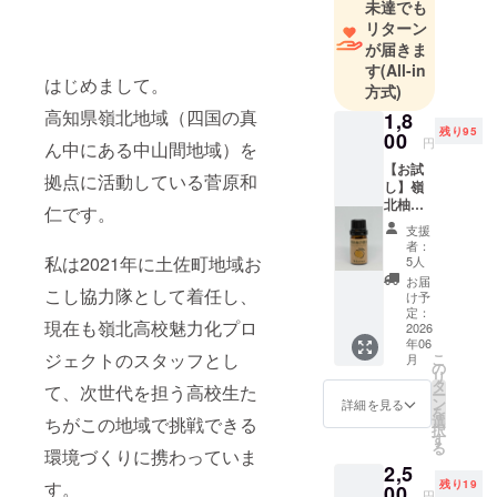
ら挑戦した
未達でも
リターン
いと感じた
が届きま
教育現場
す
(All-in
「嶺北高校
はじめまして。
方式)
魅力化プロ
高知県嶺北地域（四国の真
1,8
ジェクト」
残り95
00
円
ん中にある中山間地域）を
に参画し、
【お試
以来、高校
拠点に活動している菅原和
し】嶺
生の学びや
北柚子
仁です。
精油
キャリアを
支援
(5ml)
者：
支える活動
1,800円
私は2021年に土佐町地域お
5人
をしていま
「香り
お届
こし協力隊として着任し、
をまず
す。
け予
知りた
定：
教育業界の
現在も嶺北高校魅力化プロ
い方向
2026
年06
経験も教員
け」 嶺
ジェクトのスタッフとし
こ
月
北産柚
の
免許もな
リ
子の皮
タ
て、次世代を担う高校生た
く、元カラ
ー
から抽
ン
詳細を見る
を
出した
オケ店勤務
選
ちがこの地域で挑戦できる
択
精油
す
という経歴
る
を、ま
環境づくりに携わっていま
でしたが、
2,5
ずは少
す。
残り19
量で試
00
地域の方々
円