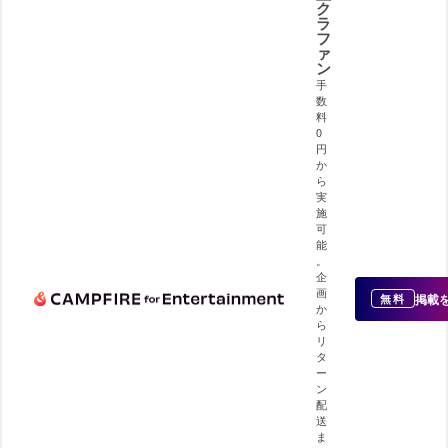
ク
ラ
フ
ァ
ン
手
数
料
0
円
か
ら
実
施
可
能
。
企
画
掲載
無料
か
ら
リ
タ
ー
ン
配
送
ま