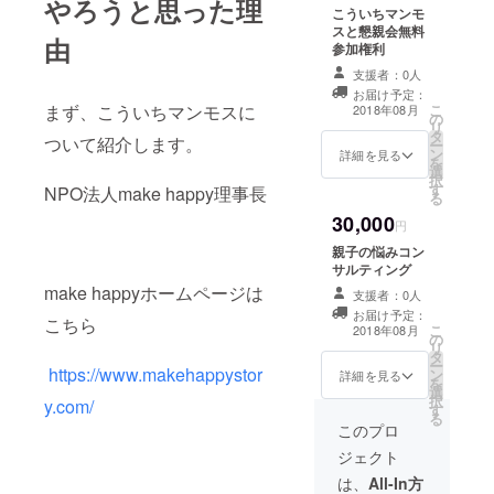
やろうと思った理
こういちマンモ
スと懇親会無料
由
参加権利
支援者：0人
お届け予定：
まず、こういちマンモスに
こ
2018年08月
の
リ
タ
ついて紹介します。
ー
ン
詳細を見る
を
選
択
す
NPO法人make happy理事長
る
30,000
円
親子の悩みコン
サルティング
make happyホームページは
支援者：0人
お届け予定：
こちら
こ
2018年08月
の
リ
タ
ー
https://www.makehappystor
ン
詳細を見る
を
選
択
y.com/
す
る
このプロ
ジェクト
は、
All-In方