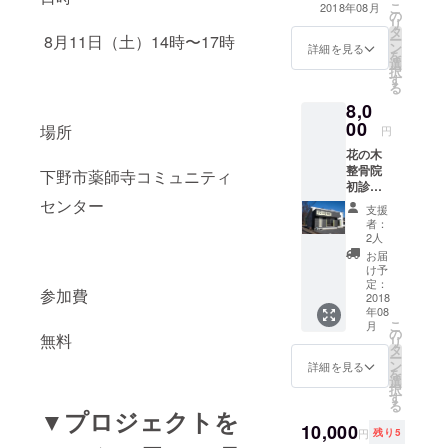
こ
2018年08月
の
リ
タ
8月11日（土）14時〜17時
ー
ン
詳細を見る
を
選
択
す
る
8,0
00
場所
円
花の木
整骨院
下野市薬師寺コミュニティ
初診無
料権利
センター
支援
者：
2人
お届
け予
定：
参加費
2018
年08
こ
月
の
無料
リ
タ
ー
ン
詳細を見る
を
選
択
す
る
▼プロジェクトを
10,000
円
残り5