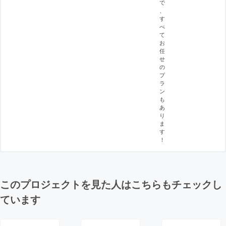
で
、
す
べ
て
お
任
せ
の
プ
ラ
ン
も
あ
り
ま
す
！
このプロジェクトを見た人はこちらもチェックし
ています