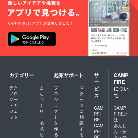
カテゴリー
起案サポート
サ
CAMP
ー
FIRE
テク
ま
プ
ス
ビ
につい
ノロ
ち
ロ
タ
ス
て
ジー
づ
ジ
ッ
・ガ
く
ェ
フ
CAM
CAMP
ジェ
り
ク
に
PFI
FIREと
ット
・
ト
相
RE
は
地
を
談
CAM
あんし
域
作
す
PFI
ん・安
活
る
る
RE
全への