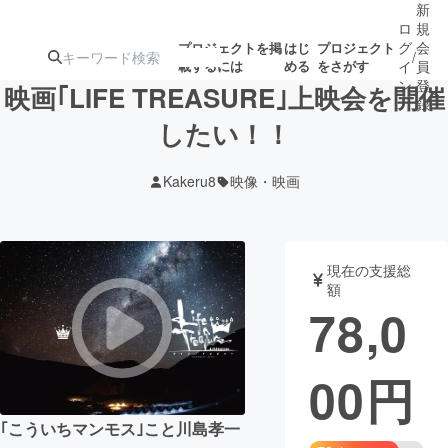
新
ロ
規
グ
会
プロジェクトを掲
はじ
プロジェクト
/
載するには
める
をさがす
イ
員
ン
登
映画｢LIFE TREASURE｣上映会を開催
録
したい！！
人気のプロ
注目のリ
注目の新着プロ
募集終了が近いプ
もうすぐ公開
Kakeru8
映像・映画
ジェクト
ターン
ジェクト
ロジェクト
されます
アート・写真
音楽
現在の支援総
額
78,0
テクノロジー・ガジェット
ゲーム・サ
00
円
映像・映画
書籍・雑誌
｢こういちマンモス｣こと川島孝一
ビジネス・起業
チャレンジ