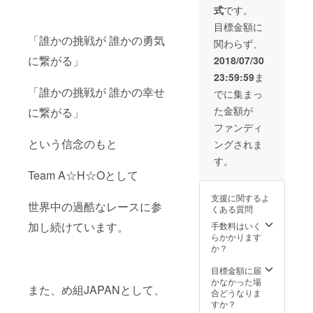
式
です。
目標金額に
「誰かの挑戦が 誰かの勇気
関わらず、
に繋がる」
2018/07/30
23:59:59
ま
「誰かの挑戦が 誰かの幸せ
でに集まっ
た金額が
に繋がる」
ファンディ
という信念のもと
ングされま
す。
Team A☆H☆Oとして
支援に関するよ
世界中の過酷なレースに参
くある質問
加し続けています。
手数料はいく
らかかります
か？
目標金額に届
かなかった場
また、め組JAPANとして、
合どうなりま
すか？