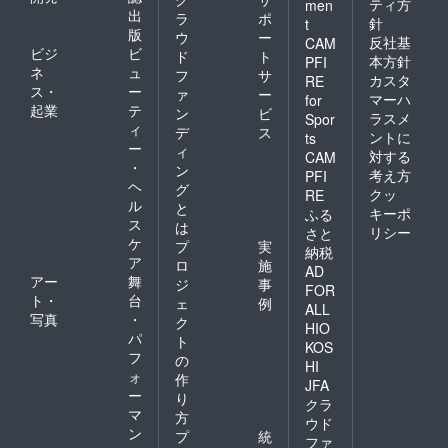
ティ方
men
出
ラ
ポ
針
t
版
ウ
ー
反社基
CAM
ビジ
ビ
ド
ト
本方針
PFI
ネ
ュ
フ
サ
カスタ
RE
ス・
ー
ァ
ー
マーハ
for
起業
テ
ン
ビ
ラスメ
Spor
ィ
デ
ス
ントに
ts
ー
ィ
対する
CAM
・
ン
考え方
PFI
ヘ
グ
クッ
RE
ル
と
キーポ
ふる
ス
は
リシー
さと
ケ
プ
実
納税
ア
ロ
施
AD
アー
舞
ジ
事
FOR
ト・
台
ェ
例
ALL
写真
・
ク
HIO
パ
ト
KOS
フ
の
HI
ォ
作
JFA
ー
り
クラ
マ
方
ウド
ン
プ
統
ファ