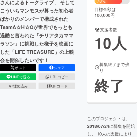
78%
さんによるトークライブ、 そして
目標金額は
こういちマンモスが募った初心者
まちづくり・地域活性化
100,000円
ばかりのメンバーで構成された
TeamA☆H☆Oが世界でもっとも
支援者数
CAMPFIRE for Social Good
CAMPFIRE Creation
過酷と言われた「チリアタカママ
10
人
CAMPFIREふるさと納税
machi-ya
コミュニティ
ラソン」に挑戦した様子を映画に
した「LIFE TREASURE」の上映
会を開催したいです！
募集終了まで残
ポスト
シェア
り
LINEで送る
URLコピー
終了
埋め込み
QRコード
このプロジェクトは、
2018/07/24
に募集を開始
し、
10
人の支援により