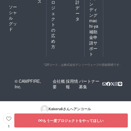
ス
ロ
計
ン
ソー
ジ
デ
ディ
シャ
ェ
ー
ング
ル
ク
タ
mac
グッ
ト
hi-ya
ド
の
補助
広
金申
め
請サ
方
ポー
ト
「QRコード」は株式会社デンソーウェーブの登録商標です。
© CAMPFIRE,
会社概
採用情
パートナー
Inc.
要
報
募集
Kakeru8
さんへアンコール
もう一度プロジェクトをやってほしい
1