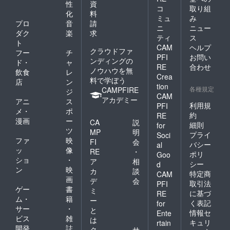
性
資
コ
取り組
化
料
ミュ
み
プロ
音
請
ニ
ニュー
ダク
楽
求
ティ
ス
ト
CAM
ヘルプ
クラウドファ
フー
チ
PFI
お問い
ンディングの
ド・
ャ
RE
合わせ
ノウハウを無
飲食
レ
Crea
料で学ぼう
店
ン
tion
各種規定
CAMPFIRE
ジ
CAM
アカデミー
アニ
ス
利用規
PFI
メ・
ポ
約
RE
漫画
ー
CA
説
細則
for
ツ
MP
明
プライ
Soci
ファ
映
FI
会
バシー
al
ッ
像
RE
・
ポリ
Goo
ショ
・
ア
相
シー
d
ン
映
カ
談
特定商
CAM
画
デ
会
取引法
PFI
ゲー
書
ミ
に基づ
RE
ム・
籍
ー
く表記
for
サー
・
と
情報セ
Ente
ビス
雑
は
キュリ
rtain
開発
誌
ク
サ