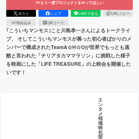
もう一度プロジェクトをやってほしい
ポスト
シェア
LINEで送る
URLコピー
埋め込み
QRコード
｢こういちマンモス｣こと川島孝一さんによるトークライ
ブ、 そしてこういちマンモスが募った初心者ばかりのメ
ンバーで構成されたTeamA☆H☆Oが世界でもっとも過
酷と言われた「チリアタカママラソン」に挑戦した様子
を映画にした「LIFE TREASURE」の上映会を開催した
いです！
エ
ン
タ
メ
領
域
特
化
型