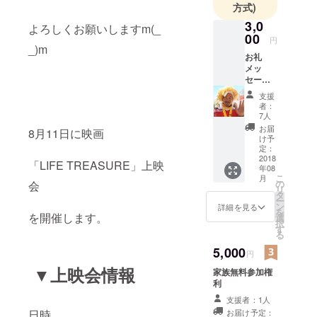
方式)
3,0
よろしくお願いしますm(_
00
円
_)m
お礼
メッ
セージ&
こうい
支援
ちマン
者：
モスの
7人
サイン
お届
8月11日に映画
け予
定：
2018
「LIFE TREASURE」上映
年08
こ
月
の
会
リ
タ
ー
ン
詳細を見る
を
を開催します。
選
択
す
る
5,000
円
▼上映会情報
家族無料参加権
利
支援者：1人
日時
お届け予定：