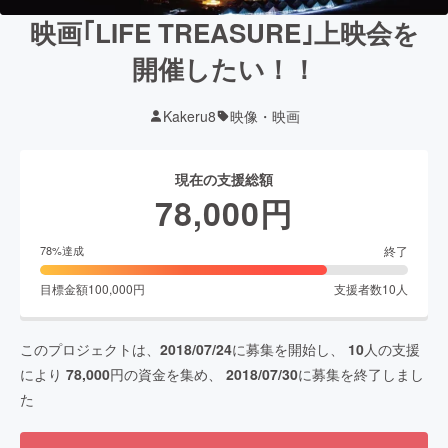
映画｢LIFE TREASURE｣上映会を
開催したい！！
Kakeru8
映像・映画
現在の支援総額
78,000
円
終了
78
%達成
目標金額
100,000
円
支援者数
10
人
このプロジェクトは、
2018/07/24
に募集を開始し、
10
人の支援
により
78,000
円の資金を集め、
2018/07/30
に募集を終了しまし
た