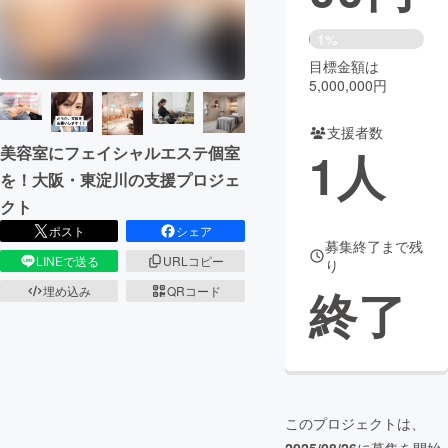
まちづくり・地域活性化
1%
目標金額は
5,000,000円
CAMPFIRE for Social Good
CAMPFIRE Creation
CAMPFIREふるさと納税
machi-ya
コミュニティ
支援者数
美容室にフェイシャルエステ個室
1
人
を！大阪・東淀川の支援プロジェ
クト
ポスト
シェア
募集終了まで残
LINEで送る
URLコピー
り
終了
埋め込み
QRコード
このプロジェクトは、