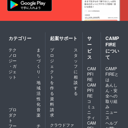
カテゴリー
起案サポート
サ
CAMP
ー
FIRE
テク
ま
プ
ス
ビ
につい
ノロ
ち
ロ
タ
ス
て
ジー
づ
ジ
ッ
・ガ
く
ェ
フ
CAM
CAMP
ジェ
り
ク
に
PFI
FIREと
ット
・
ト
相
RE
は
地
を
談
CAM
あんし
域
作
す
PFI
ん・安
活
る
る
RE
全への
性
資
コ
取り組
化
料
ミュ
み
プロ
音
請
ニ
ニュー
ダク
楽
求
ティ
ス
ト
CAM
ヘルプ
クラウドファ
フー
チ