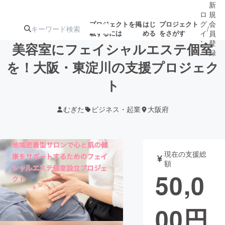
新
ロ
規
グ
会
プロジェクトを掲
はじ
プロジェクト
/
載するには
める
をさがす
イ
員
ン
登
美容室にフェイシャルエステ個室
録
を！大阪・東淀川の支援プロジェク
ト
人気のプロ
注目のリ
注目の新着プロ
募集終了が近いプ
もうすぐ公開
ジェクト
ターン
ジェクト
ロジェクト
されます
むぎた
ビジネス・起業
大阪府
アート・写真
音楽
現在の支援総
テクノロジー・ガジェット
ゲーム・サ
額
50,0
映像・映画
書籍・雑誌
00
円
ビジネス・起業
チャレンジ