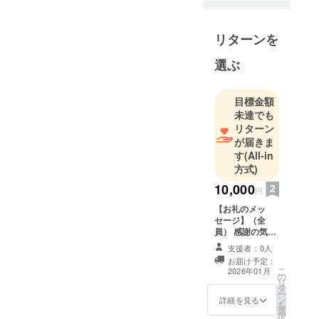
り、多くの
お客様に
リターンを
「癒し」と
「肌が美し
選ぶ
くなる喜
び」を提供
目標金額
する中で、
未達でも
自分が生き
リターン
ている喜び
が届きま
を感じるよ
す
(All-in
方式)
うになりま
した。笑顔
10,000
円
になって
【お礼のメッ
帰ってくだ
セージ】（全
さり、また
員） 感謝の気持
ちを込めて、お
会いに来て
支援者：0人
礼のメッセージ
お届け予定：
くださる。
をお送りしま
こ
2026年01月
の
す。
それが喜び
リ
タ
ー
です。
ン
詳細を見る
を
好きなこと
選
択