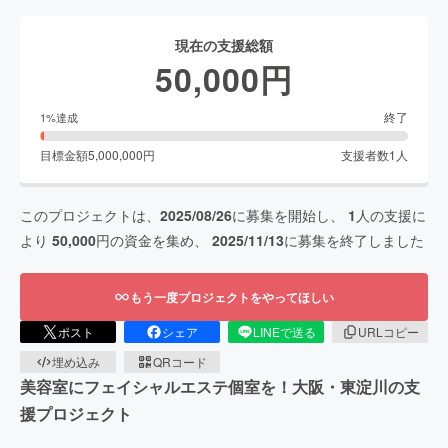
現在の支援総額
50,000
円
終了
1
%達成
目標金額
5,000,000
円
支援者数
1
人
このプロジェクトは、
2025/08/26
に募集を開始し、
1
人の支援に
より
50,000
円の資金を集め、
2025/11/13
に募集を終了しました
もう一度プロジェクトをやってほしい
ポスト
シェア
LINEで送る
URLコピー
埋め込み
QRコード
美容室にフェイシャルエステ個室を！大阪・東淀川の支
援プロジェクト