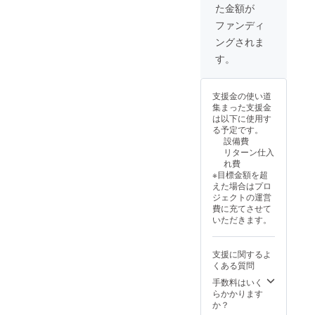
た金額が
ファンディ
ングされま
す。
支援金の使い道
集まった支援金
は以下に使用す
る予定です。
設備費
リターン仕入
れ費
※目標金額を超
えた場合はプロ
ジェクトの運営
費に充てさせて
いただきます。
支援に関するよ
くある質問
手数料はいく
らかかります
か？