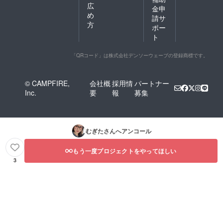
広
金申
め
請サ
方
ポー
ト
「QRコード」は株式会社デンソーウェーブの登録商標です。
© CAMPFIRE,
会社概
採用情
パートナー
Inc.
要
報
募集
むぎた
さんへアンコール
もう一度プロジェクトをやってほしい
3