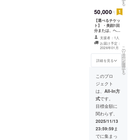
す
は動物たち
る
と戯れるこ
50,000
円
【選べるチケッ
ト】 ・美顔1回
分または、ヘッ
ドスパ1回分 ・
支援者：1人
現金への交換は
お届け予定：
できません。お
こ
2026年01月
の
つりはでませ
リ
タ
ん。 ・来店時に
ー
ン
お渡しいたしま
詳細を見る
を
選
す。スタッフに
択
す
クラウドファン
る
ディングで支援
このプロ
をした旨をお声
ジェクト
掛けください。
お名前と照合確
は、
All-In方
認させていただ
式
です。
きます。 ・有効
期間：2026.1.1
目標金額に
から1年間有効
関わらず、
2025/11/13
23:59:59
ま
でに集まっ