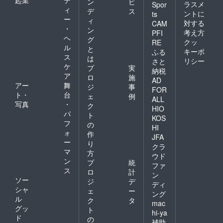
起業
テ
ン
ビ
ラスメ
Spor
ィ
デ
ス
ントに
ts
ー
ィ
対する
CAM
・
ン
考え方
PFI
ヘ
グ
クッ
RE
ル
と
キーポ
ふる
ス
は
リシー
さと
ケ
プ
実
納税
ア
ロ
施
AD
アー
舞
ジ
事
FOR
ト・
台
ェ
例
ALL
写真
・
ク
HIO
パ
ト
KOS
フ
の
HI
ォ
作
JFA
ー
り
クラ
マ
方
ウド
ン
プ
統
ファ
ス
ロ
計
ン
ソー
ジ
デ
ディ
シャ
ェ
ー
ング
ル
ク
タ
mac
グッ
ト
hi-ya
ド
の
補助