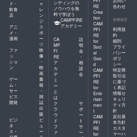
PFI
お問い
ンディングの
ド・
ャ
RE
合わせ
ノウハウを無
飲食
レ
Crea
料で学ぼう
店
ン
tion
各種規定
CAMPFIRE
ジ
CAM
アカデミー
アニ
ス
利用規
PFI
メ・
ポ
約
RE
漫画
ー
CA
説
細則
for
ツ
MP
明
プライ
Soci
ファ
映
FI
会
バシー
al
ッ
像
RE
・
ポリ
Goo
ショ
・
ア
相
シー
d
ン
映
カ
談
特定商
CAM
画
デ
会
取引法
PFI
ゲー
書
ミ
に基づ
RE
ム・
籍
ー
く表記
for
サー
・
と
情報セ
Ente
ビス
雑
は
キュリ
rtain
開発
誌
ク
サ
ティ方
men
出
ラ
ポ
針
t
版
ウ
ー
反社基
CAM
ビジ
ビ
ド
ト
本方針
PFI
ネ
ュ
フ
サ
カスタ
RE
ス・
ー
ァ
ー
マーハ
for