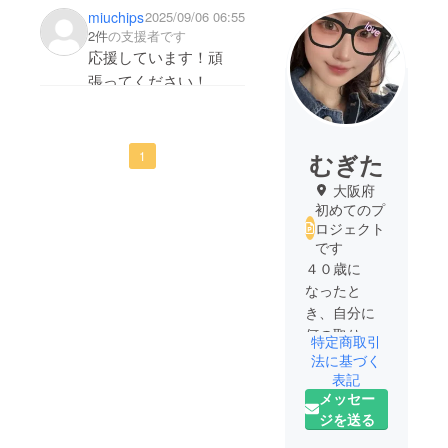
miuchips
2025/09/06 06:55
2件
の支援者です
応援しています！頑
張ってください！
むぎた
1
大阪府
初めてのプ
ロジェクト
です
４０歳に
なったと
き、自分に
何の取り柄
特定商取引
もないこと
法に基づく
に悩みんで
表記
メッセー
いました。
ジを送る
好きな美容
で資格をと