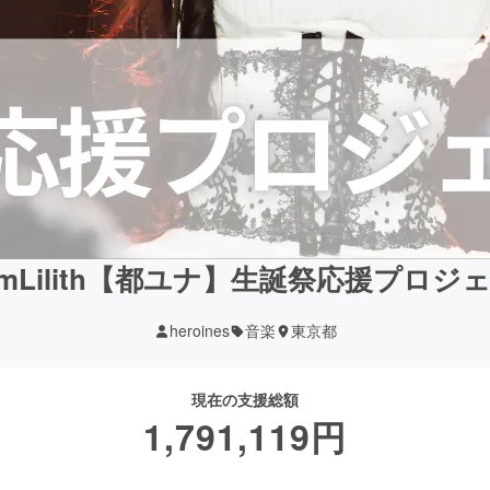
amLilith【都ユナ】生誕祭応援プロジ
heroines
音楽
東京都
現在の支援総額
1,791,119
円