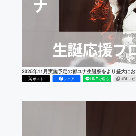
まちづくり・地域活性化
2025年11月実施予定の都ユナ生誕祭をより盛大
ポスト
シェア
LINEで送る
URLコ