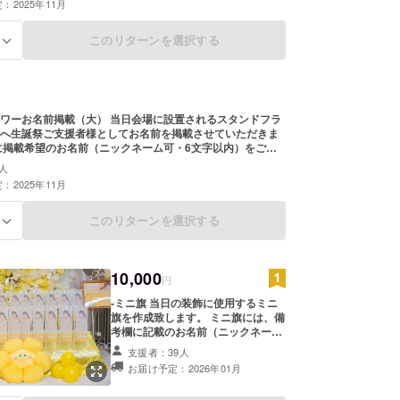
：2025年11月
は使用できません。使用された場合ご希望のお名前での履
合がございますこと予めご了承ください。
このリターンを選択する
る
載（大） 当日会場に設置されるスタンドフラ
へ生誕祭ご支援者様としてお名前を掲載させていただきま
に掲載希望のお名前（ニックネーム可・6文字以内）をご記
希望のお名前がない場合は、空欄でも問題ございません。
人
前ボードのお持ち帰り不可 ※7文字以上のお名前・特
：2025年11月
は使用できません。使用された場合ご希望のお名前での履
合がございますこと予めご了承ください。
このリターンを選択する
る
10,000
円
-ミニ旗 当日の装飾に使用するミニ
旗を作成致します。 ミニ旗には、備
考欄に記載のお名前（ニックネーム
可・6文字以内）を印刷させていた
支援者：39人
だきます。 開催後、タレント直筆サ
お届け予定：2026年01月
インを入れた状態でご自宅へ発送さ
せていただきます。 -スタンドフラ