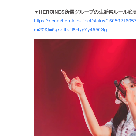
▼HEROINES所属グループの生誕祭ルール変
https://x.com/heroines_idol/status/160592160
s=20&t=5qxatibqjf8HyyYy4590Sg