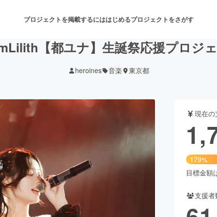
プロジェクトを掲載するには
はじめる
プロジェクトをさがす
amLilith【都ユナ】生誕祭応援プロジ
heroines
音楽
東京都
注目のリターン
注目の新着プロジェクト
募集終了が近いプロジェクト
も
現在の
音楽
舞台・パフォーマンス
1,
ゲーム・サービス開発
フード・飲食店
179%
書籍・雑誌出版
アニメ・漫画
目標金額は1
支援者
チャレンジ
ビューティー・ヘルスケ
61