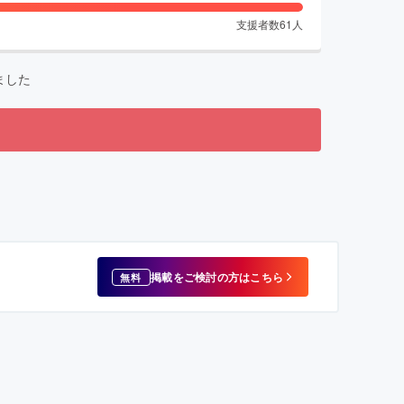
支援者数
61
人
ました
掲載をご検討の方はこちら
無料