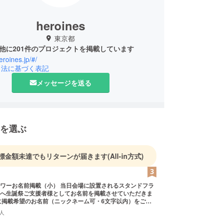
heroines
東京都
他に201件のプロジェクトを掲載しています
eroines.jp/#/
引法に基づく表記
メッセージを送る
を選ぶ
標金額未達でもリターンが届きます
(All-in方式)
載（小） 当日会場に設置されるスタンドフラ
へ生誕祭ご支援者様としてお名前を掲載させていただきま
に掲載希望のお名前（ニックネーム可・6文字以内）をご記
希望のお名前がない場合は、空欄でも問題ございません。
人
前ボードのお持ち帰り不可 ※7文字以上のお名前・特