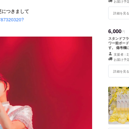
お届け予定
殊文字・記号
行が難しい場
更につきまして
詳細を見
5787320320?
6,000
円
スタンドフラワーお名前掲
ワー前ボード
す。 備考欄
載ください。
支援者：2
※スタンドフラワー
お届け予定
殊文字・記号
行が難しい場
詳細を見