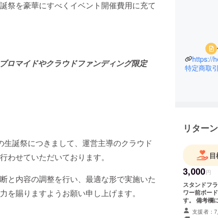
誕祭を豪華にすべくイベント開催費用に充て
https://h
限定ブロマイドやクラウドファンディング限定
特定商取
リターン
ストの生誕祭につきまして、運営主導のクラウド
目
行わせていただいております。
3,000
円
断と内容の調整を行い、最適な形で実施いた
スタンドフラワーお名前掲
力を賜りますようお願い申し上げます。
ワー前ボード
す。 備考欄
載ください。
支援者：7
※スタンドフラワー