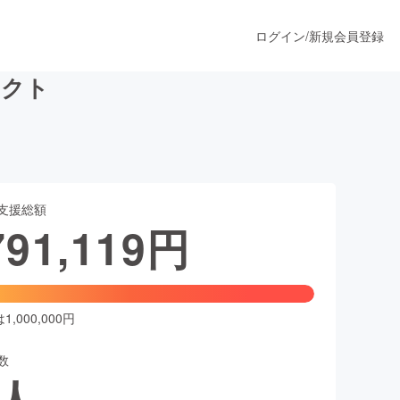
ログイン
/
新規会員登録
ェクト
うすぐ公開されます
支援総額
プロダクト
791,119
円
ファッション
スポーツ
,000,000円
数
ア
ソーシャルグッド
人