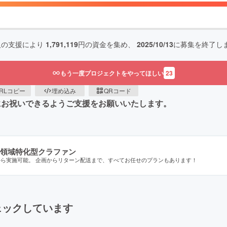
人の支援により
1,791,119
円の資金を集め、
2025/10/13
に募集を終了し
もう一度プロジェクトをやってほしい
23
RLコピー
埋め込み
QRコード
大にお祝いできるようご支援をお願いいたします。
領域特化型クラファン
から実施可能。 企画からリターン配送まで、すべてお任せのプランもあります！
ェックしています