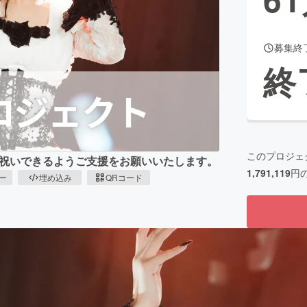
募集終
CAMPFIRE for Social Good
CAMPFIRE Creation
終
CAMPFIREふるさと納税
machi-ya
コミュニティ
このプロジェ
にお祝いできるようご支援をお願いいたします。
1,791,119
円
ピー
埋め込み
QRコード