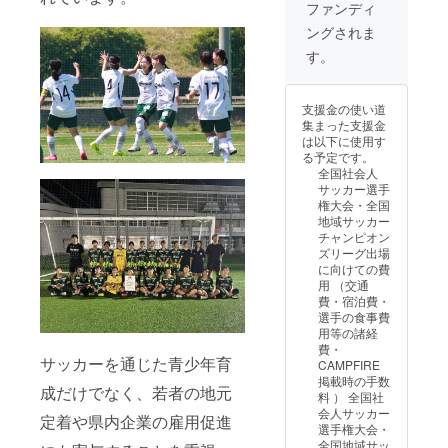
ロゴ入
ファンディ
り！ ※
ングされま
ボール
は5号球
す。
です ※
公式球
or練習
支援金の使い道
用球は
集まった支援金
お選び
は以下に使用す
いただ
る予定です。
けませ
全国社会人
ん。
サッカー選手
権大会・全国
地域サッカー
チャンピオン
ズリーグ出場
に向けての費
用 （交通
費・宿泊費・
選手の食事費
用等の諸経
費・
サッカーを通じた青少年育
CAMPFIRE
掲載時の手数
成だけでなく、若者の地元
料 ） 全国社
会人サッカー
定着や県内企業の雇用促進
選手権大会・
全国地域サッ