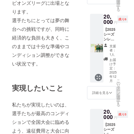
5,000
選
ピオンズリーグに出場とな
択
円・
す
る
10,000
ります。
20,
円・
選手たちにとっては夢の舞
残り6
20,000
000
円
円のリ
台への挑戦ですが、同時に
【2025
ターン
シーズ
と内容
経済的な負担も大きく、こ
ンレプ
は全て
リカユ
同じと
のままでは十分な準備やコ
支援
ニ
なりま
者：
フォー
す。
ンディション調整ができな
1人
ム/Mサ
お届
イズ】
い状況です。
け予
〇背暗
定：
号なし
2025
年12
で全選
こ
月
手・ス
の
リ
実現したいこと
タッフ
タ
ー
のサイ
ン
詳細を見る
を
ン入り
選
択
でお送
す
私たちが実現したいのは、
る
りいた
20,
しま
選手たちが最高のコンディ
残り5
す。 〇
000
円
1ST（
ションで全国大会に臨める
【2025
緑）の
シーズ
ユニ
よう、遠征費用と大会に向
ンレプ