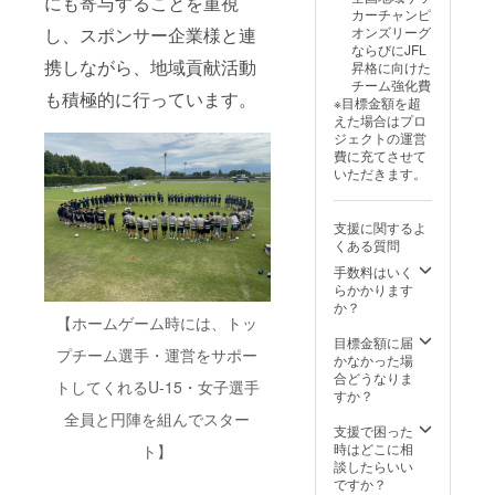
にも寄与することを重視
カーチャンピ
オンズリーグ
し、スポンサー企業様と連
ならびにJFL
携しながら、地域貢献活動
昇格に向けた
チーム強化費
も積極的に行っています。
※目標金額を超
えた場合はプロ
ジェクトの運営
費に充てさせて
いただきます。
支援に関するよ
くある質問
手数料はいく
らかかります
か？
【ホームゲーム時には、トッ
目標金額に届
プチーム選手・運営をサポー
かなかった場
合どうなりま
トしてくれるU-15・女子選手
すか？
全員と円陣を組んでスター
支援で困った
時はどこに相
ト】
談したらいい
ですか？