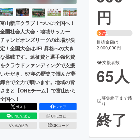
円
まちづくり・地域活性化
富山新庄クラブ！ついに全国へ！
全国社会人大会・地域サッカー
CAMPFIRE for Social Good
CAMPFIRE Creation
27%
チャンピオンズリーグの出場が決
CAMPFIREふるさと納税
machi-ya
コミュニティ
目標金額は
2,000,000円
定！全国大会はJFL昇格への大き
な挑戦です。遠征費と選手強化費
支援者数
をクラウドファンディングで支援
65
人
いただき、57年の歴史で掴んだ夢
舞台で全力で戦います。地域の皆
さまと【ONEチーム】で富山から
募集終了まで残
全国へ！
り
ポスト
シェア
終了
LINEで送る
URLコピー
埋め込み
QRコード