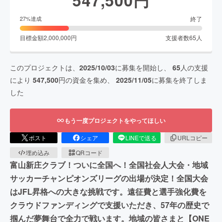
終了
27
%達成
目標金額
2,000,000
円
支援者数
65
人
このプロジェクトは、
2025/10/03
に募集を開始し、
65
人の支援
により
547,500
円の資金を集め、
2025/11/05
に募集を終了しま
した
もう一度プロジェクトをやってほしい
ポスト
シェア
LINEで送る
URLコピー
埋め込み
QRコード
富山新庄クラブ！ついに全国へ！全国社会人大会・地域
サッカーチャンピオンズリーグの出場が決定！全国大会
はJFL昇格への大きな挑戦です。遠征費と選手強化費を
クラウドファンディングで支援いただき、57年の歴史で
掴んだ夢舞台で全力で戦います。地域の皆さまと【ONE