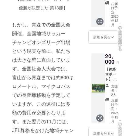
ツ】 〇
お届
2025
優勝が決定した 第13節】
け予
シーズ
定：
ンス
2025
年12
タッフ
しかし、青森での全国大会
こ
月
が着用
の
リ
してい
タ
開催、全国地域サッカー
ー
る非売
ン
詳細を見る
を
品のポ
チャンピオンズリーグ出場
選
択
ロシャ
す
る
という現実を前に、私たち
ツ（未
20,
着用）
は大きな壁に直面していま
をお送
000
円
りしま
す。全国社会人大会では、
【純粋
す。 〇
サポー
サイズ
富山から青森までは約800キ
ト】 〇
はお選
御礼の
びいた
ロメートル。マイクロバス
支援
メッ
だけま
者：
セージ
せん。
での長距離移動を予定して
2人
をお送
お届
いますが、この遠征には多
りいた
け予
します
定：
額の費用が必要となりま
※【純粋
2025
年12
サポー
す。また翌月の11月には、
こ
月
ト】の
の
リ
3,000
タ
JFL昇格をかけた地域チャン
ー
円・
ン
詳細を見る
を