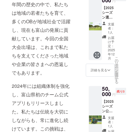
000
円
年間の歴史の中で、私たち
ます。
【2025
〇非売
は地域の若者たちを育て、
シーズ
品/サイ
ン選手
ズ：
多くのOBが地域社会で活躍
練習
XL・カ
支援
着】 〇
ラー：
者：
し、現在も富山の発展に貢
2025
黒（半
1人
シーズ
袖・短
献しています。今回の全国
お届
ン選手
パン）
け予
が着用
定：
大会出場は、これまで私た
してい
2025
年12
ちを支えてくださった地域
た練習
こ
月
着（未
の
リ
や企業の皆さまへの恩返し
着用/上
タ
ー
下セッ
ン
詳細を見る
でもあります。
を
ト）で
選
択
お送り
す
る
いたし
2024年には組織体制を強化
50,
ます。
残り3
〇非売
000
し、富山県初のチーム公式
円
品/サイ
【2025
ズ：Ｌ
アプリもリリースしまし
シーズ
ｏｒ
た。私たちは伝統を大切に
ン公式
XL・カ
戦ユニ
ラー：
支援
しながらも、常に進化し続
フォー
シャツ
者：
ム/1ST
（グ
1人
けています。この挑戦は、
・緑】
レー）
お届