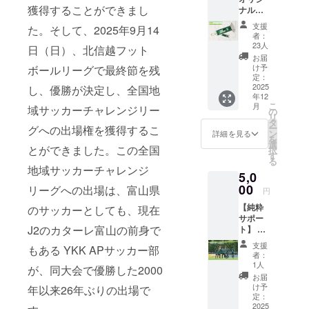
獲得することができまし
ナル
90mm
キーホ
支援
た。そして、2025年9月14
ル
者：
ダー】
23人
日（日）、北信越フット
〇 2025
お届
シーズ
け予
ボールリーグで最終節を残
ンオリ
定：
ジナル
2025
し、優勝が決定し、全国地
年12
グッズ
こ
月
域サッカーチャレンジリー
カラビ
の
リ
ナ付き
タ
ー
グへの出場権を獲得するこ
でバッ
ン
詳細を見る
を
クやス
選
とができました。この全国
択
マホな
す
る
どにも
地域サッカーチャレンジ
5,0
アクセ
ントと
00
リーグへの出場は、富山県
円
してつ
【純粋
けれま
のサッカーとしても、現在
サポー
す！ 〇
J2のカターレ富山の前身で
ト】 〇
商品サ
御礼の
イズ/
支援
もある YKK APサッカー部
メッ
25mm×
者：
セージ
100mm
1人
が、同大会で優勝した2000
をお送
お届
りいた
け予
年以来26年ぶりの出場で
します
定：
※【純粋
2025