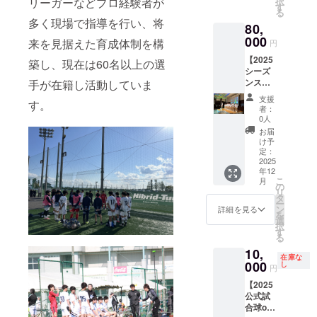
リーガーなどプロ経験者が
択
トでお
す
る
送りし
多く現場で指導を行い、将
80,
ます。
〇非売
000
来を見据えた育成体制を構
円
品！ 〇
【2025
背番号
築し、現在は60名以上の選
シーズ
が
ンスポ
手が在籍し活動していま
18or20
ンサー
or25or3
支援
す。
シップ
2 が
者：
パー
入って
0人
ティー
いま
お届
参加権
す。 〇
け予
利】 〇
背番号
定：
シーズ
2025
やサイ
年12
ン終了
ズはお
こ
月
後にス
選びい
の
リ
ポン
ただけ
タ
ー
サーの
ませ
ン
詳細を見る
を
皆さま
ん。
選
択
と懇談
す
る
するス
10,
ポン
在庫な
サー
000
し
円
シップ
【2025
パー
公式試
ティー
合球or
への参