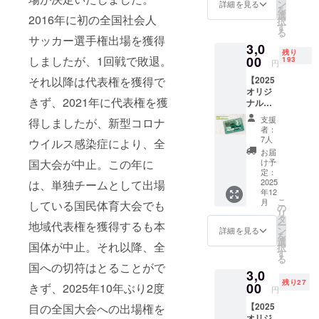
円・
ン
詳細を見る
を
5,000
選
2016年に初の全国社会人
択
円・
す
る
10,000
サッカー選手権出場を獲得
3,0
円・
残り
20,000
00
しましたが、1回戦で敗退。
193
円
円のリ
【2025
それ以降は代表権を獲得で
ターン
オリジ
と内容
きず、2021年に代表権を獲
ナルス
は全て
テッ
同じと
支援
得しましたが、新型コロナ
カー】
なりま
者：
〇 2025
す。
7人
ウイルス感染症により、全
シーズ
お届
ン販売
け予
国大会が中止。この年に
予定と
定：
してい
2025
は、単独チームとして出場
年12
たス
こ
月
している国民体育大会でも
テッ
の
リ
カーを
タ
ー
地域代表権を獲得するも本
リター
ン
詳細を見る
を
ンとし
選
国体が中止。それ以降、全
択
てご用
す
る
意しま
国への切符はとることがで
3,0
した！
残り27
〇 商品
00
きず、2025年10年ぶり2度
円
サイ
【2025
目の全国大会への出場権を
ズ/
オリジ
60mm×