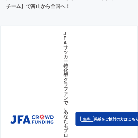
チーム】で富山から全国へ！
J
F
A
サ
ッ
カ
ー
特
化
型
ク
ラ
フ
ァ
ン
で
、
あ
な
掲載をご検討の方はこち
無料
た
も
プ
ロ