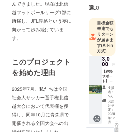
チーム（県
んできました。現在は北信
選ぶ
リーグ）で
越フットボールリーグ1部に
活動してい
所属し、JFL昇格という夢に
目標金額
未達でも
向かって歩み続けていま
リターン
す。
が届きま
す
(All-in
方式)
3,0
このプロジェクト
00
円
を始めた理由
【純粋
サポー
ト】 〇
御礼の
支援
2025年7月、私たちは全国
メッ
者：
セージ
5人
社会人サッカー選手権北信
をお送
お届
りいた
越大会において代表権を獲
け予
します
定：
※【純粋
2025
得し、同年10月に青森県で
年12
サポー
こ
月
開催される全国大会への出
ト】の
の
リ
3,000
タ
場が決定いたしました。
ー