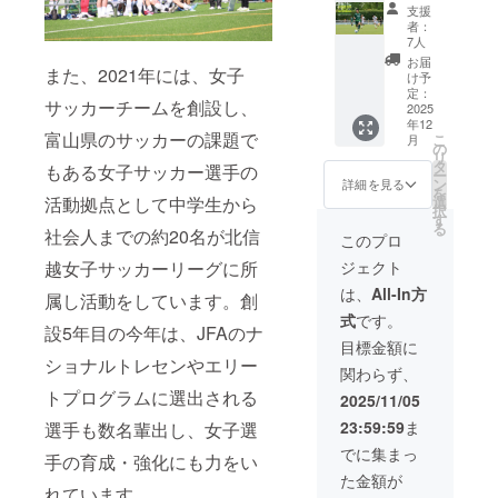
クラブ
加権
支援
ロゴ入
利！ 〇
者：
練習用
スポン
7人
球】 〇
サー企
お届
また、2021年には、女子
2025
業様し
け予
シーズ
か参加
定：
サッカーチームを創設し、
ンリー
2025
できな
年12
グ戦用
いパー
富山県のサッカーの課題で
こ
月
の公式
ティー
の
リ
球を全
への参
タ
もある女子サッカー選手の
ー
選手・
加権利
ン
詳細を見る
を
スタッ
です！
選
活動拠点として中学生から
択
フのサ
〇【開
す
る
イン入
社会人までの約20名が北信
催日】
このプロ
りでお
2025年
ジェクト
越女子サッカーリーグに所
送りし
12月6日
ます。
（予
は、
All-In方
属し活動をしています。創
〇公式
定）
式
です。
球は
設5年目の今年は、JFAのナ
北信越
目標金額に
フット
ショナルトレセンやエリー
関わらず、
ボール
リーグ
トプログラムに選出される
2025/11/05
のロゴ
23:59:59
ま
選手も数名輩出し、女子選
入り！
練習用
でに集まっ
手の育成・強化にも力をい
球はク
た金額が
ラブの
れています。