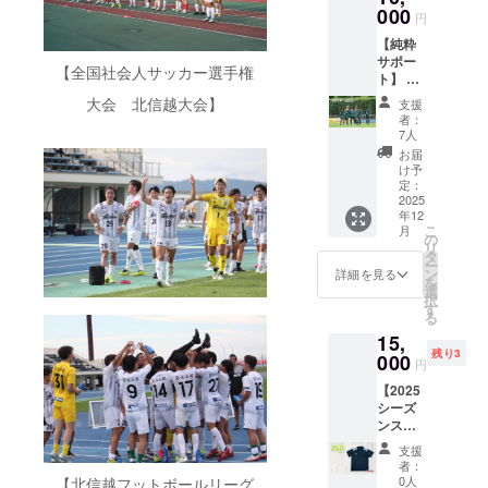
000
円
【純粋
サポー
【全国社会人サッカー選手権
ト】 〇
御礼の
大会 北信越大会】
支援
メッ
者：
セージ
7人
をお送
お届
りいた
け予
します
定：
※【純粋
2025
年12
サポー
こ
月
ト】の
の
リ
3,000
タ
ー
円・
ン
詳細を見る
を
5,000
選
択
円・
す
る
10,000
15,
円・
残り3
20,000
000
円
円のリ
【2025
ターン
シーズ
と内容
ンス
は全て
タッフ
同じと
支援
用ポロ
なりま
者：
シャ
す。
0人
【北信越フットボールリーグ