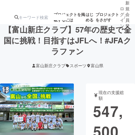
新
ロ
規
グ
会
プロジェクトを掲
はじ
プロジェクト
/
載するには
める
をさがす
イ
員
ン
登
【富山新庄クラブ】57年の歴史で全
録
国に挑戦！目指すはJFLへ！#JFAク
ラファン
人気のプロ
注目のリ
注目の新着プロ
募集終了が近いプ
もうすぐ公開
ジェクト
ターン
ジェクト
ロジェクト
されます
富山新庄クラブ
スポーツ
富山県
アート・写真
音楽
現在の支援総
テクノロジー・ガジェット
ゲーム・サ
額
547,
映像・映画
書籍・雑誌
500
ビジネス・起業
チャレンジ