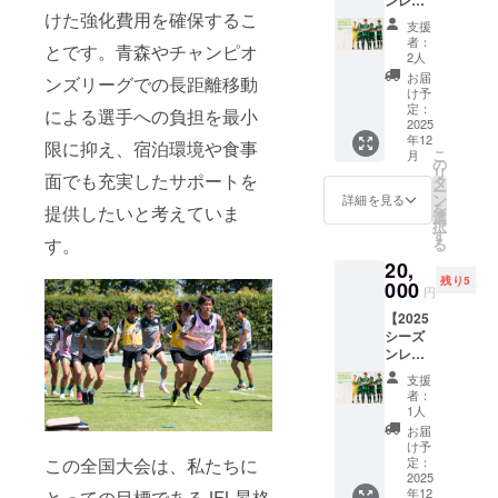
フォー
けた強化費用を確保するこ
リカユ
ムで
支援
ニ
す！
者：
とです。青森やチャンピオ
フォー
2人
ム/Lサ
お届
ンズリーグでの長距離移動
イズ】
け予
〇背暗
定：
による選手への負担を最小
号なし
2025
年12
で全選
限に抑え、宿泊環境や食事
こ
月
手・ス
の
リ
タッフ
面でも充実したサポートを
タ
ー
のサイ
ン
詳細を見る
を
提供したいと考えていま
ン入り
選
択
でお送
す
す。
る
りいた
20,
しま
残り5
す。 〇
000
円
1ST（
【2025
緑）の
シーズ
ユニ
ンレプ
フォー
リカユ
ムで
支援
ニ
す！
者：
フォー
1人
ム/XXL
お届
サイ
け予
ズ】 〇
この全国大会は、私たちに
定：
背暗号
2025
年12
とっての目標であるJFL昇格
なしで