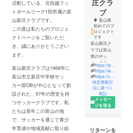
庄クラ
活動している、北信越フッ
ブ
トボールリーグ1部所属の富
山新庄クラブです。
富山県
初めてのプ
この度は私たちのプロジェ
ロジェクト
クトページをご覧いただ
です
富山新庄ク
き、誠にありがとうござい
ラブは富山
ます。
県のサッ
カークラブ
https://tymshinjoclub.com/
富山新庄クラブは1968年に
です。
https://www.instagram.com/shinjo_club/
1968年に創
富山市立新庄中学校サッ
https://x.com/tymshinjoclub
特定商取引
設され、現
カー部OBが中心となって創
法に基づく
在は、社会
表記
設された、57年の歴史を持
人チーム
メッセー
つサッカークラブです。私
（地域リー
ジを送る
グ1部）・女
たちは長年この富山の地
子チーム
で、サッカーを通じて青少
（地域リー
年育成や地域貢献に取り組
グ）・U15
リターンを