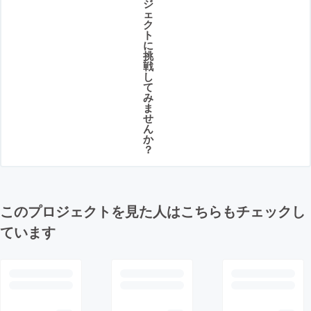
ジ
ェ
ク
ト
に
挑
戦
し
て
み
ま
せ
ん
か
？
このプロジェクトを見た人はこちらもチェックし
ています