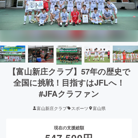
【富山新庄クラブ】57年の歴史で
全国に挑戦！目指すはJFLへ！
#JFAクラファン
富山新庄クラブ
スポーツ
富山県
現在の支援総額
547,500
円