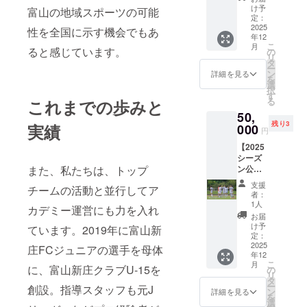
〇 2025
短パン
け予
富山の地域スポーツの可能
シーズ
（黒）
定：
ンの公
2025
性を全国に示す機会でもあ
年12
式戦ユ
こ
月
ニ
ると感じています。
の
リ
フォー
タ
ー
ムを上
ン
詳細を見る
を
下セッ
選
択
トでお
す
る
これまでの歩みと
送りし
50,
ます。
残り3
実績
〇非売
000
円
品！ 〇
【2025
背番号
シーズ
が
また、私たちは、トップ
ン公式
18or20
戦ユニ
or25or3
支援
チームの活動と並行してア
フォー
2 が
者：
ム/2ND
入って
1人
カデミー運営にも力を入れ
・白】
いま
お届
〇 2025
す。 〇
け予
ています。2019年に富山新
シーズ
背番号
定：
ンの公
2025
やサイ
庄FCジュニアの選手を母体
年12
式戦ユ
ズはお
こ
月
ニ
に、富山新庄クラブU-15を
選びい
の
リ
フォー
ただけ
タ
ー
創設。指導スタッフも元J
ムを上
ませ
ン
詳細を見る
を
下セッ
ん。
選