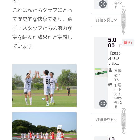
す。
年12
サポー
こ
月
ト】の
これは私たちクラブにとっ
の
リ
3,000
タ
ー
て歴史的な快挙であり、選
円・
ン
詳細を見る
を
5,000
選
手・スタッフたちの努力が
択
円・
す
る
10,000
実を結んだ成果だと実感し
5,0
円・
残り1
20,000
00
ています。
円
円のリ
【2025
ターン
オリジ
と内容
ナルタ
は全て
オルマ
同じと
支援
フ
なりま
者：
ラー】
す。
9人
〇 2025
お届
シーズ
け予
ンのオ
定：
リジナ
2025
年12
ルグッ
こ
月
ズ 〇 商
の
リ
品サイ
タ
ー
ズ/
ン
詳細を見る
を
1100m
選
択
m×200
す
る
mm
10,