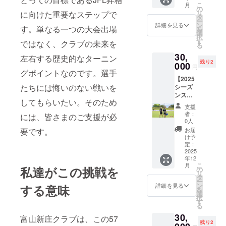
こ
月
全選
の
リ
に向けた重要なステップで
手・ス
タ
ー
タッフ
ン
詳細を見る
す。単なる一つの大会出場
を
のサイ
選
択
ン入り
す
ではなく、クラブの未来を
る
でお送
30,
りいた
左右する歴史的なターニン
残り2
しま
000
円
グポイントなのです。選手
す。 〇
【2025
1ST（
たちには悔いのない戦いを
シーズ
緑）の
ンス
ユニ
してもらいたい。そのため
タッフ
フォー
支援
練習
ムで
者：
には、皆さまのご支援が必
着】 〇
す！
0人
2025
要です。
お届
シーズ
け予
ンス
定：
タッフ
2025
年12
が着用
こ
月
してい
私達がこの挑戦を
の
リ
た練習
タ
ー
着（未
ン
詳細を見る
する意味
を
着用/上
選
択
下セッ
す
る
ト）で
30,
お送り
富山新庄クラブは、この57
残り2
いたし