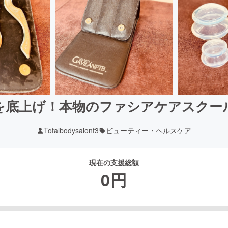
を底上げ！本物のファシアケアスクー
Totalbodysalonf3
ビューティー・ヘルスケア
現在の支援総額
0
円