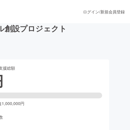
ログイン
/
新規会員登録
ル創設プロジェクト
うすぐ公開されます
支援総額
プロダクト
円
ファッション
スポーツ
,000,000円
数
ア
ソーシャルグッド
人