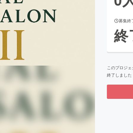
募集終
CAMPFIRE for Social Good
CAMPFIRE Creation
終
CAMPFIREふるさと納税
machi-ya
コミュニティ
このプロジェ
終了しました