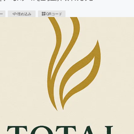
。
ピー
埋め込み
QRコード