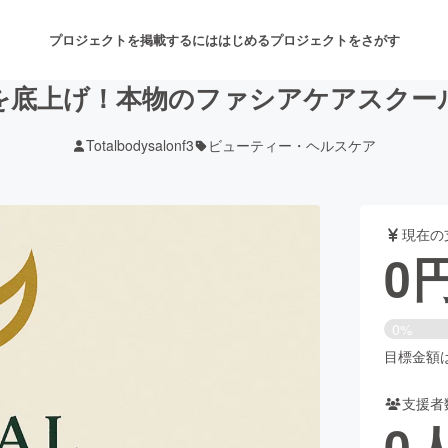
プロジェクトを掲載するには
はじめる
プロジェクトをさがす
を底上げ！本物のファシアケアスクー
Totalbodysalonf3
ビューティー・ヘルスケア
注目のリターン
注目の新着プロジェクト
募集終了が近いプロジェクト
も
現在の
音楽
舞台・パフォーマンス
0
ゲーム・サービス開発
フード・飲食店
0%
書籍・雑誌出版
アニメ・漫画
目標金額は1
支援者
チャレンジ
ビューティー・ヘルスケ
0