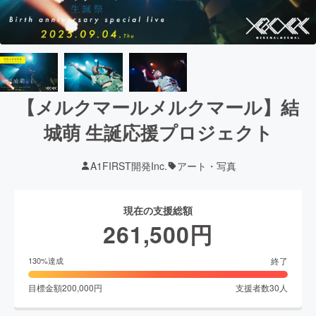
【メルクマールメルクマール】結
城萌 生誕応援プロジェクト
A1FIRST開発Inc.
アート・写真
現在の支援総額
261,500
円
終了
130
%達成
目標金額
200,000
円
支援者数
30
人