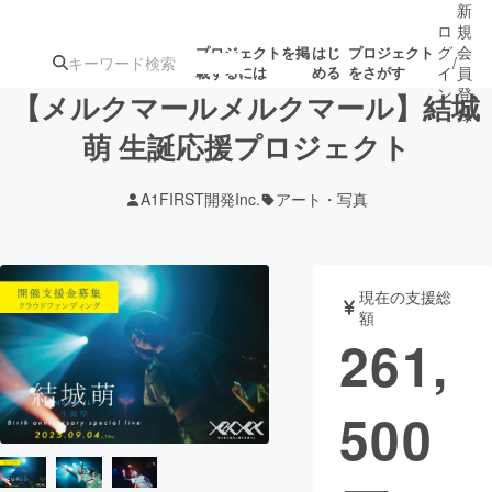
新
ロ
規
グ
会
プロジェクトを掲
はじ
プロジェクト
/
載するには
める
をさがす
イ
員
ン
登
【メルクマールメルクマール】結城
録
萌 生誕応援プロジェクト
人気のプロ
注目のリ
注目の新着プロ
募集終了が近いプ
もうすぐ公開
A1FIRST開発Inc.
アート・写真
ジェクト
ターン
ジェクト
ロジェクト
されます
アート・写真
音楽
現在の支援総
額
261,
テクノロジー・ガジェット
ゲーム・サ
500
映像・映画
書籍・雑誌
ビジネス・起業
チャレンジ