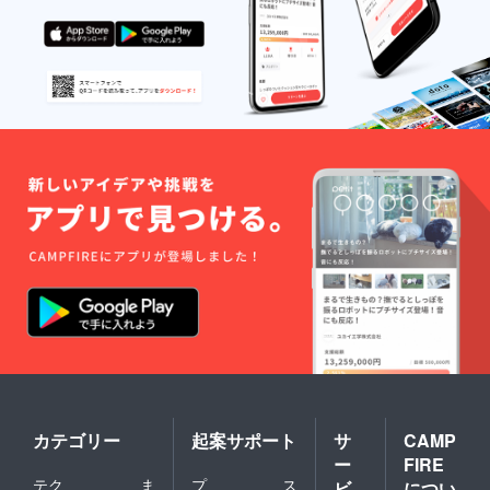
カテゴリー
起案サポート
サ
CAMP
ー
FIRE
テク
ま
プ
ス
ビ
につい