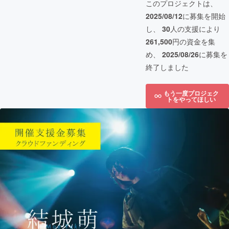
このプロジェクトは、
2025/08/12
に募集を開始
し、
30
人の支援により
261,500
円の資金を集
め、
2025/08/26
に募集を
終了しました
もう一度プロジェク
トをやってほしい