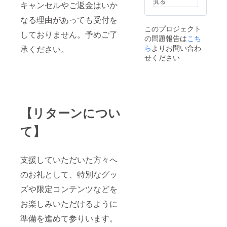
見る
キャンセルやご返金はいか
※備考欄
へ、記
なる理由があっても受付を
入をご
このプロジェクト
希望さ
しておりません。予めご了
の問題報告は
れるお
こち
名前ま
ら
よりお問い合わ
承ください。
たは
せください
ニック
ネーム
を必ず
お書き
くださ
い。 ※
【リターンについ
フラ
ワース
タンド
て】
は一般
的なサ
イズ・
支援していただいた方々へ
装飾の
ものと
のお礼として、特別なグッ
なりま
す。 ※
ズや限定コンテンツなどを
こちら
にご支
お楽しみいただけるように
援いた
だいた
準備を進めて参りいます。
方は、