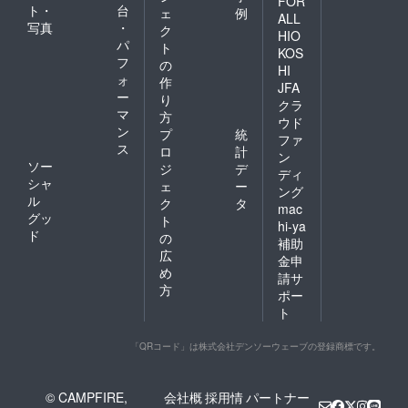
FOR
ト・
台
ェ
例
ALL
写真
・
ク
HIO
パ
ト
KOS
フ
の
HI
ォ
作
JFA
ー
り
クラ
マ
方
ウド
ン
プ
統
ファ
ス
ロ
計
ン
ソー
ジ
デ
ディ
シャ
ェ
ー
ング
ル
ク
タ
mac
グッ
ト
hi-ya
ド
の
補助
広
金申
め
請サ
方
ポー
ト
「QRコード」は株式会社デンソーウェーブの登録商標です。
© CAMPFIRE,
会社概
採用情
パートナー