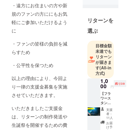
・遠方にお住まいの方や新
規のファンの方ににもお気
リターンを
軽にご参加いただけるよう
選ぶ
に
・ファンの皆様の負担を減
目標金額
未達でも
らすため
リターン
が届きま
・公平性を保つため
す
(All-in
方式)
以上の理由により、今回よ
1,0
残り39
00
り一律の支援金募集を実施
円
【フラ
させていただきます。
ワース
タンド
お名前
いただきましたご支援金
支援
掲載
者：
は、リターンの制作発送や
(小)】
11人
フラ
お届
生誕祭を開催するための費
ワース
け予