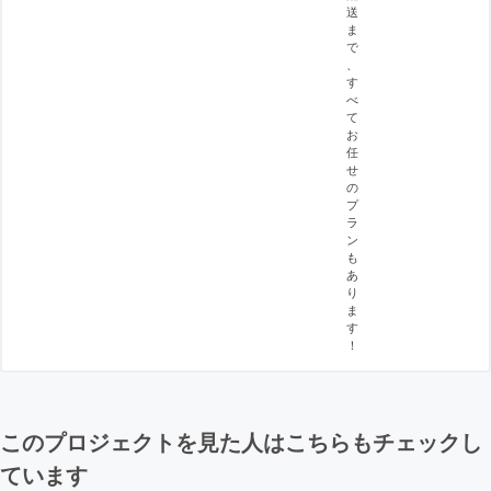
送
ま
で
、
す
べ
て
お
任
せ
の
プ
ラ
ン
も
あ
り
ま
す
！
このプロジェクトを見た人はこちらもチェックし
ています