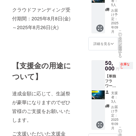
者：
のお名
約
くださ
5人
前入り
クラウドファンディング受
30cm×
い。
お届
(メン
10cm ※
け予
付期間：2025年8月8日(金)
バー直
備考欄
定：
筆)の大
2025
へ、記
～2025年8月26日(火)
年09
のぼり
入をご
こ
月
を当日
希望さ
の
リ
設置
れるお
タ
ー
し、終
名前ま
ン
詳細を見る
を
了後に
たは
選
択
お渡
ニック
す
る
し、ま
ネーム
50,
たは郵
を必ず
【支援金の用途に
在庫な
送させ
000
お書き
し
円
ていた
くださ
ついて】
【単独
だきま
い。
フラ
す。 ・
ワース
数量：1
タン
点 ・サ
達成金額に応じて、生誕祭
支援
ド、ミ
イズ：
者：
ニのぼ
約
3人
が豪華になりますのでぜひ
り、お
180cm
お届
礼動画
皆様のご支援をお願いいた
×60cm
け予
セッ
※のぼり
定：
します。
ト】 支
2025
のみの
年09
援者様
お渡し
こ
月
のお名
となり
の
リ
ご支援いただいた支援金
前入り
ます。
タ