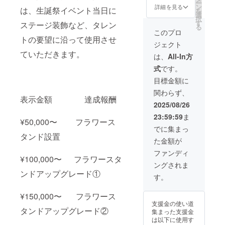
ー
フラ
(ポール
ン
詳細を見る
は、生誕祭イベント当日に
を
ワース
とスタ
選
択
タン
ンドは
す
ステージ装飾など、タレン
る
ド、お
つきま
このプロ
名前入
せん) ※
トの要望に沿って使用させ
ジェクト
り(メン
備考欄
ていただきます。
バー直
へ、記
は、
All-In方
筆)のミ
入をご
式
です。
ニのぼ
希望さ
りを当
れるお
目標金額に
日設置
名前ま
関わらず、
し、ミ
たは
表示金額 達成報酬
ニのぼ
ニック
2025/08/26
りは終
ネーム
23:59:59
ま
了後に
を必ず
¥50,000〜 フラワース
お渡
お書き
でに集まっ
し、ま
くださ
タンド設置
た金額が
たは郵
い。
送させ
ファンディ
ていた
¥100,000〜 フラワースタ
ングされま
だきま
ンドアップグレード①
す。 ・
す。
数量：1
点 ・フ
¥150,000〜 フラワース
ラワー
支援金の使い道
スタン
タンドアップグレード②
集まった支援金
ド ・ミ
は以下に使用す
ニのぼ