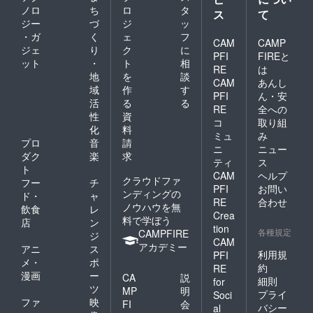
ノロ
ち
ロ
タ
ス
て
ジー
づ
ジ
ッ
・ガ
く
ェ
フ
CAM
CAMP
ジェ
り
ク
に
PFI
FIREと
ット
・
ト
相
RE
は
地
を
談
CAM
あんし
域
作
す
PFI
ん・安
活
る
る
RE
全への
性
資
コ
取り組
化
料
ミュ
み
プロ
音
請
ニ
ニュー
ダク
楽
求
ティ
ス
ト
CAM
ヘルプ
クラウドファ
フー
チ
PFI
お問い
ンディングの
ド・
ャ
RE
合わせ
ノウハウを無
飲食
レ
Crea
料で学ぼう
店
ン
tion
各種規定
CAMPFIRE
ジ
CAM
アカデミー
アニ
ス
利用規
PFI
メ・
ポ
約
RE
漫画
ー
CA
説
細則
for
ツ
MP
明
プライ
Soci
ファ
映
FI
会
バシー
al