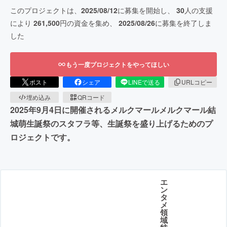
このプロジェクトは、
2025/08/12
に募集を開始し、
30
人の支援
により
261,500
円の資金を集め、
2025/08/26
に募集を終了しま
した
もう一度プロジェクトをやってほしい
ポスト
シェア
LINEで送る
URLコピー
埋め込み
QRコード
2025年9月4日に開催されるメルクマールメルクマール結
城萌生誕祭のスタフラ等、生誕祭を盛り上げるためのプ
ロジェクトです。
エ
ン
タ
メ
領
域