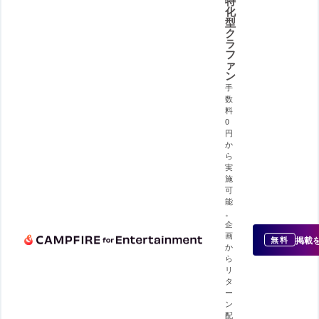
特
化
型
ク
ラ
フ
ァ
ン
手
数
料
0
円
か
ら
実
施
可
能
。
企
画
掲載
無料
か
ら
リ
タ
ー
ン
配