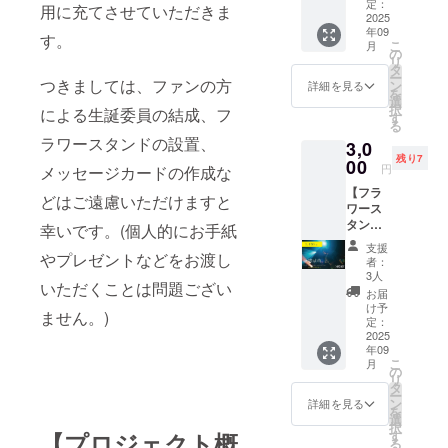
タンド
定：
用に充てさせていただきま
に、支
2025
年09
援者様
す。
こ
月
のお名
の
リ
前
タ
ー
（ニッ
つきましては、ファンの方
ン
詳細を見る
を
クネー
選
択
による生誕委員の結成、フ
ム）を
す
る
掲載し
ラワースタンドの設置、
3,0
ます。
残り7
・掲載
00
円
メッセージカードの作成な
日：生
【フラ
誕祭当
どはご遠慮いただけますと
ワース
日 ・掲
タンド
載方
幸いです。(個人的にお手紙
お名前
法：文
支援
掲載
やプレゼントなどをお渡し
字の
者：
(大)】
み、ロ
3人
いただくことは問題ござい
フラ
ゴ／バ
お届
ワース
ナーの
け予
ません。)
タンド
掲載は
定：
に、支
2025
不可 ・
年09
援者様
掲載サ
こ
月
のお名
イズ：
の
リ
前
小 ※支
タ
ー
（ニッ
援時に
ン
詳細を見る
を
クネー
備考欄
選
択
ム）を
へ、記
す
【プロジェクト概
る
掲載し