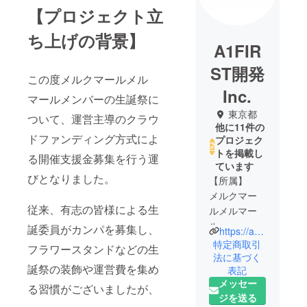
【プロジェクト立
ち上げの背景】
A1FIR
ST開発
この度メルクマールメル
Inc.
マールメンバーの生誕祭に
東京都
ついて、運営主導のクラウ
他に11件の
ドファンディング方式によ
プロジェク
トを掲載し
る開催支援金募集を行う運
ています
びとなりました。
【所属】
メルクマー
従来、有志の皆様による生
ルメルマー
ル
誕委員がカンパを募集し、
https://a1first-kaihatsu.jimdosite.com/
PUREMORP
特定商取引
フラワースタンドなどの生
H
法に基づく
誕祭の装飾や運営費を集め
表記
メッセー
る習慣がございましたが、
ジを送る