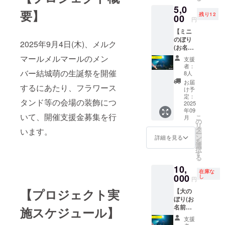
入をご
5,0
ます。
希望さ
要】
残り12
・掲載
00
れるお
円
期間：
名前ま
【ミニ
生誕祭
たは
のぼり
当日 ・
ニック
2025年9月4日(木)、メルク
(お名前
掲載方
ネーム
入り)】
法：文
を必ず
マールメルマールのメン
支援
支援者
字の
お書き
者：
様のお
バー結城萌の生誕祭を開催
み、ロ
くださ
8人
名前入
ゴ／バ
い。
お届
するにあたり、フラワース
り(メン
ナーの
け予
バー直
掲載は
定：
タンド等の会場の装飾につ
筆)のミ
2025
不可 ・
年09
ニのぼ
掲載サ
いて、開催支援金募集を行
こ
月
りを当
イズ：
の
リ
日設置
大 ※支
タ
います。
ー
し、終
援時に
ン
詳細を見る
を
了後に
備考欄
選
択
お渡
へ、記
す
る
し、ま
入をご
10,
たは郵
希望さ
在庫な
送させ
000
れるお
し
円
ていた
名前ま
【プロジェクト実
【大の
だきま
たは
ぼり(お
す。 ・
ニック
名前入
数量：1
施スケジュール】
ネーム
り)】 支
点 ・サ
を必ず
支援
援者様
イズ：
お書き