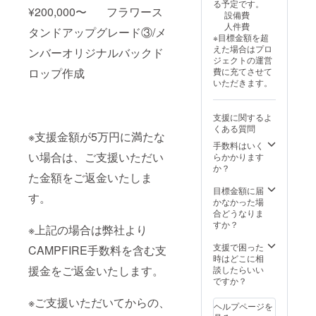
る予定です。
りサイ
¥200,000〜 フラワース
設備費
ズ：約
人件費
30cm×
タンドアップグレード③/メ
※目標金額を超
10cm
えた場合はプロ
ンバーオリジナルバックド
・当日
ジェクトの運営
のフラ
費に充てさせて
ロップ作成
ワース
いただきます。
タン
ド、ミ
ニのぼ
支援に関するよ
り、メ
くある質問
ンバー
※支援金額が5万円に満たな
の写真
手数料はいく
と、メ
い場合は、ご支援いただい
らかかります
ンバー
か？
た金額をご返金いたしま
からの
お礼動
目標金額に届
す。
画(30秒
かなかった場
程度)を
合どうなりま
後日
すか？
※上記の場合は弊社より
メール
(ダウン
支援で困った
CAMPFIRE手数料を含む支
ロード
時はどこに相
URL共
援金をご返金いたします。
談したらいい
有)にて
ですか？
お送り
いたし
※ご支援いただいてからの、
ヘルプページを
ます。