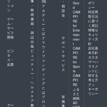
ッ
像
RE
・
ポリ
Goo
ショ
・
ア
相
シー
d
ン
映
カ
談
特定商
CAM
画
デ
会
取引法
PFI
ゲー
書
ミ
に基づ
RE
ム・
籍
ー
く表記
for
サー
・
と
情報セ
Ente
ビス
雑
は
キュリ
rtain
開発
誌
ク
サ
ティ方
men
出
ラ
ポ
針
t
版
ウ
ー
反社基
CAM
ビジ
ビ
ド
ト
本方針
PFI
ネ
ュ
フ
サ
カスタ
RE
ス・
ー
ァ
ー
マーハ
for
起業
テ
ン
ビ
ラスメ
Spor
ィ
デ
ス
ントに
ts
ー
ィ
対する
CAM
・
ン
考え方
PFI
ヘ
グ
クッ
RE
ル
と
キーポ
ふる
ス
は
リシー
さと
ケ
プ
実
納税
ア
ロ
施
AD
アー
舞
ジ
事