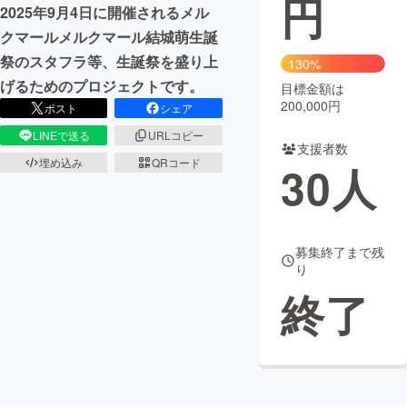
円
2025年9月4日に開催されるメル
まちづくり・地域活性化
クマールメルクマール結城萌生誕
祭のスタフラ等、生誕祭を盛り上
130%
げるためのプロジェクトです。
目標金額は
CAMPFIRE for Social Good
CAMPFIRE Creation
200,000円
ポスト
シェア
CAMPFIREふるさと納税
machi-ya
コミュニティ
LINEで送る
URLコピー
支援者数
埋め込み
QRコード
30
人
募集終了まで残
り
終了