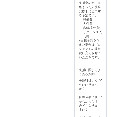
支援金の使い道
集まった支援金
は以下に使用す
る予定です。
設備費
人件費
広報/宣伝費
リターン仕入
れ費
※目標金額を超
えた場合はプロ
ジェクトの運営
費に充てさせて
いただきます。
支援に関するよ
くある質問
手数料はいく
らかかります
か？
目標金額に届
かなかった場
合どうなりま
すか？