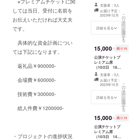
に掲載を希望さ
※プレミアムチケットに関
載！ ・掲載方
れるお名前をご
支援者：0人
法：フォントサ
しては当日、受付に名前を
記入ください
お届け予定：
イズ11～15を想
こ
：ロ
2025年12月
の
定 ・注意事項：
お伝えいただければ大丈夫
リ
ゴなどの画像の
タ
支援時、必ず備
ー
受け渡しについ
ン
です。
考欄に掲載を希
詳細を見る
を
てはプロジェク
選
望されるお名前
択
ト終了後にお送
す
をご記入くださ
る
りするメー ル
具体的な資金計画につい
い ：
をご確認くださ
15,000
ロゴなどの画像
円
残り10
い。
ては下記になります。
の受け渡しにつ
公演チケットプ
いてはプロジェ
レミアム席
クト終了後にお
返礼品￥900000-
（10/2日 18時
送りするメー
公演） ※最前列
ルをご確認くだ
支援者：0人
でのご鑑賞にな
さい。
会場費￥600000-
お届け予定：
ります。 パンフ
こ
2025年10月
の
レット＋お礼状
リ
タ
セット付き ・日
技術費￥300000-
ー
ン
時：2025年10月
詳細を見る
を
選
2日（木曜日）
択
す
総人件費￥1200000-
18:00～ ・場
る
所：大岡山劇場
15,000
※支援者様の交通
円
残り10
費や滞在費は各
公演チケットプ
自でご負担くだ
レミアム席
さい。 ・支援者
・プロジェクトの進捗状況
（10/3日 14時
様との連絡方