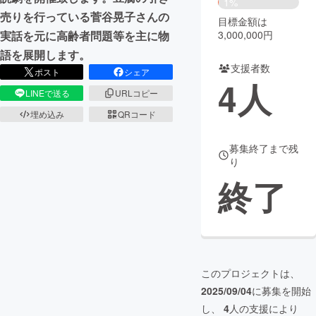
1%
売りを行っている菅谷晃子さんの
目標金額は
まちづくり・地域活性化
3,000,000円
実話を元に高齢者問題等を主に物
語を展開します。
支援者数
CAMPFIRE for Social Good
CAMPFIRE Creation
ポスト
シェア
4
人
CAMPFIREふるさと納税
machi-ya
コミュニティ
LINEで送る
URLコピー
埋め込み
QRコード
募集終了まで残
り
終了
このプロジェクトは、
2025/09/04
に募集を開始
し、
4
人の支援により