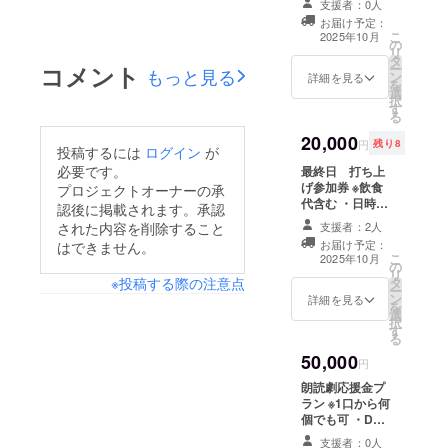
支援者：0人
賞になります。
ます。
お届け予定：
パンフレット＋
こ
2025年10月
の
お礼状セット付
リ
タ
き ・日時：2025
コメント
ー
もっと見る
ン
年10月5日（日
詳細を見る
を
選
曜日）14:00～
択
す
・場所：大岡山
る
劇場 ※支援者様
20,000
の交通費や滞在
円
残り8
投稿するには
ログイン
が
費は各自でご負
必要です。
最終日 打ち上
担ください。 ・
げ参加券 ※飲食
プロジェクトオーナーの承
支援者様との連
代含む ・日時：
絡方法：詳細は
認後に掲載されます。承認
2025年10月5日
メールで連絡し
された内容を削除すること
支援者：2人
（日曜日）公演
ます。
お届け予定：
はできません。
終了後になりま
こ
2025年10月
の
す。 ・場所：大
リ
※投稿する際の注意点
タ
岡山劇場 ※支援
ー
ン
者様の交通費や
詳細を見る
を
選
滞在費は各自で
択
す
ご負担くださ
る
い。 ・支援者様
50,000
との連絡方法：
円
詳細はメールで
朗読劇応援金プ
連絡します。
ラン ※1口から何
個でも可 ・DVD
エンドロール
支援者：0人