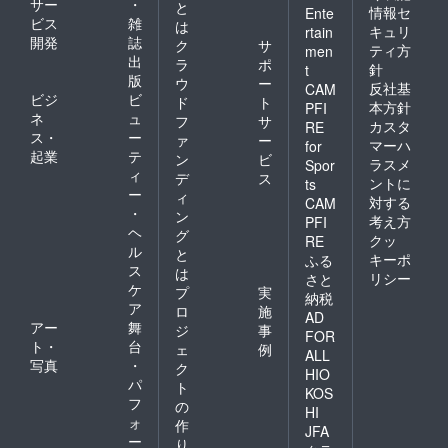
サー
・
と
情報セ
Ente
ビス
雑
は
キュリ
rtain
開発
誌
ク
サ
ティ方
men
出
ラ
ポ
針
t
版
ウ
ー
反社基
CAM
ビジ
ビ
ド
ト
本方針
PFI
ネ
ュ
フ
サ
カスタ
RE
ス・
ー
ァ
ー
マーハ
for
起業
テ
ン
ビ
ラスメ
Spor
ィ
デ
ス
ントに
ts
ー
ィ
対する
CAM
・
ン
考え方
PFI
ヘ
グ
クッ
RE
ル
と
キーポ
ふる
ス
は
リシー
さと
ケ
プ
実
納税
ア
ロ
施
AD
アー
舞
ジ
事
FOR
ト・
台
ェ
例
ALL
写真
・
ク
HIO
パ
ト
KOS
フ
の
HI
ォ
作
JFA
ー
り