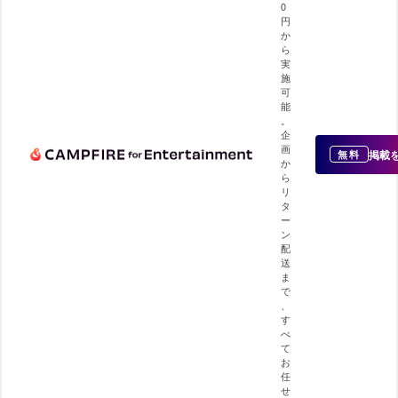
0
円
か
ら
実
施
可
能
。
企
画
掲載
無料
か
ら
リ
タ
ー
ン
配
送
ま
で
、
す
べ
て
お
任
せ