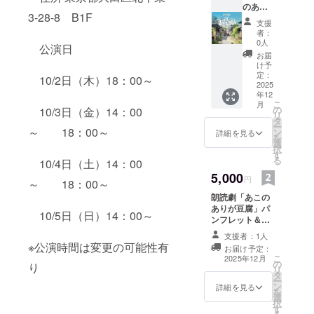
のあり
3-28-8 B1F
が豆
支援
腐」フ
者：
ライ
0人
公演日
ヤー＆
お届
お礼状
け予
セット
定：
10/2日（木）18：00～
2025
年12
こ
月
の
10/3日（金）14：00
リ
タ
ー
～ 18：00～
ン
詳細を見る
を
選
択
す
る
10/4日（土）14：00
5,000
円
～ 18：00～
朗読劇「あこの
ありが豆腐」パ
10/5日（日）14：00～
ンフレット＆お
礼状セット
支援者：1人
※公演時間は変更の可能性有
お届け予定：
こ
2025年12月
の
り
リ
タ
ー
ン
詳細を見る
を
選
択
す