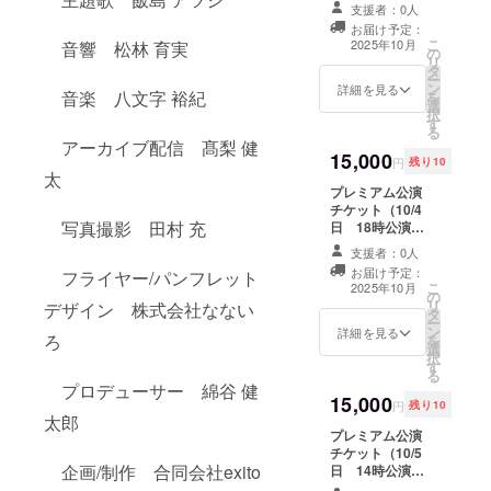
※最前列でのご鑑
メールで連絡し
支援者：0人
賞になります。
ます。
お届け予定：
パンフレット＋
こ
2025年10月
音響 松林 育実
の
お礼状セット付
リ
タ
き ・日時：2025
ー
ン
年10月4日（土
詳細を見る
音楽 八文字 裕紀
を
選
曜日）14:00～
択
す
・場所：大岡山
る
劇場 ※支援者様
アーカイブ配信 髙梨 健
15,000
の交通費や滞在
円
残り10
太
費は各自でご負
プレミアム公演
担ください。 ・
チケット（10/4
支援者様との連
写真撮影 田村 充
日 18時公演）
絡方法：詳細は
※最前列でのご鑑
メールで連絡し
支援者：0人
賞になります。
ます。
お届け予定：
フライヤー/パンフレット
パンフレット＋
こ
2025年10月
の
お礼状セット付
リ
デザイン 株式会社なない
タ
き ・日時：2025
ー
ン
年10月4日（土
詳細を見る
ろ
を
選
曜日）18:00～
択
す
・場所：大岡山
る
劇場 ※支援者様
プロデューサー 綿谷 健
15,000
の交通費や滞在
円
残り10
太郎
費は各自でご負
プレミアム公演
担ください。 ・
チケット（10/5
支援者様との連
企画/制作 合同会社exito
日 14時公演）
絡方法：詳細は
※最前列でのご鑑
メールで連絡し