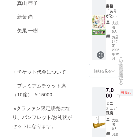
真山 亜子
書籍
「あり
がとう
新葉 尚
は幸せ
支援
の物
者：
矢尾 一樹
語」豆
0人
腐屋あ
お届
この直
け予
筆サイ
定：
ン入り
2025
年12
＆お礼
こ
月
状セッ
の
リ
ト 書籍
タ
ー
のペー
ン
詳細を見る
・チケット代金について
を
ジ数
選
択
128ペー
す
る
ジ 書籍
プレミアムチケット席
7,0
のサイ
残り30
（10席） ￥15000-
ズ 13
00
円
x 1.4 x
ミニ
18.9 cm
※クラファン限定販売にな
チュア
豆腐
り、パンフレット/お礼状が
ラッパ
支援
＆パン
者：
セットになります。
フレッ
0人
ト＆お
お届