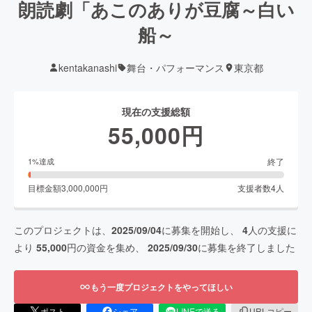
朗読劇「あこのありが豆腐～白い
船～
kentakanashi
舞台・パフォーマンス
東京都
現在の支援総額
55,000
円
終了
1
%達成
目標金額
3,000,000
円
支援者数
4
人
このプロジェクトは、
2025/09/04
に募集を開始し、
4
人の支援に
より
55,000
円の資金を集め、
2025/09/30
に募集を終了しました
もう一度プロジェクトをやってほしい
ポスト
シェア
LINEで送る
URLコピー