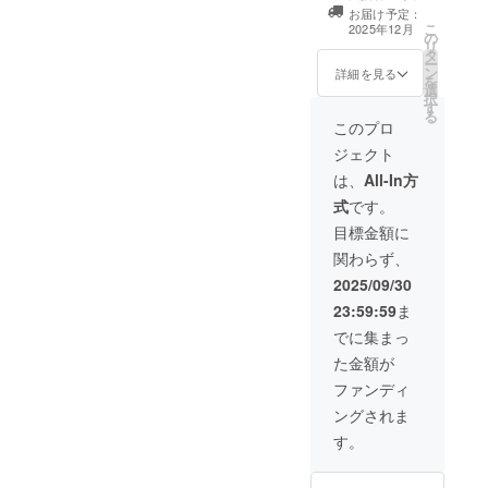
（大）付き ・朗
お届け予定：
読劇DVD付き ・
こ
2025年12月
の
掲載方法：文
リ
タ
字・ロゴ等を掲
ー
ン
載します。掲載
詳細を見る
を
選
サイズ等はエン
択
す
ドロール小サイ
る
ズの倍を想定
このプロ
しております。
ジェクト
※フォントサイズ
22～30を想定 ・
は、
All-In方
注意事項：支援
式
です。
時、必ず備考欄
に掲載を希望さ
目標金額に
れるお名前をご
関わらず、
記入ください
：ロ
2025/09/30
ゴなどの画像の
23:59:59
ま
受け渡しについ
てはプロジェク
でに集まっ
ト終了後にお送
た金額が
りするメー ル
をご確認くださ
ファンディ
い。
ングされま
す。