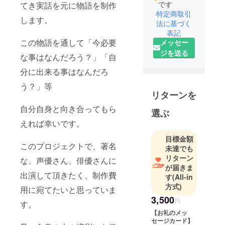
です
てき実話を元に物語を制作
特定商取引
します。
法に基づく
表記
この物語を通して「今必要
メッセー
ジを送る
な事はなんだろう？」「自
分に出来る事はなんだろ
う？」等
リターンを
自分自身と向き合ってもら
選ぶ
えれば幸いです。
目標金額
このプロジェクトで、著名
未達でも
リターン
な、声優さん、俳優さんに
が届きま
出演して頂きたく、制作費
す
(All-in
方式)
用に宛てたいと思っていま
3,500
円
す。
【お礼のメッ
セージカード】