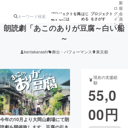
新
ロ
規
グ
会
プロジェクトを掲
はじ
プロジェクト
/
載するには
める
をさがす
イ
員
ン
登
朗読劇「あこのありが豆腐～白い船
録
～
人気のプロ
注目のリ
注目の新着プロ
募集終了が近いプ
もうすぐ公開
kentakanashi
舞台・パフォーマンス
東京都
ジェクト
ターン
ジェクト
ロジェクト
されます
アート・写真
音楽
現在の支援総
額
55,0
テクノロジー・ガジェット
ゲーム・サ
00
円
映像・映画
書籍・雑誌
今年の10月より大岡山劇場にて朗
ビジネス・起業
チャレンジ
読劇を開催致します。豆腐の引き