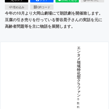
埋め込み
QRコード
今年の10月より大岡山劇場にて朗読劇を開催致します。
豆腐の引き売りを行っている菅谷晃子さんの実話を元に
高齢者問題等を主に物語を展開します。
エ
ン
タ
メ
領
域
特
化
型
ク
ラ
フ
ァ
ン
手
数
料