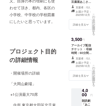
又、自身の本の増刷にも使
豆腐屋あこさん
のメッセージ
わせて頂き、都内、各区の
支援者：0人
カードをお送り
お届け予定：
します。
小学校、中学校の学校図書
こ
2025年12月
の
リ
タ
にしたいと思っています。
ー
ン
詳細を見る
を
選
択
す
る
3,500
円
アーカイブ配信
チケット ・収録
プロジェクト目的
時間：60分間～
75分 ・提供方
の詳細情報
支援者：0人
法：メールに
お届け予定：
URLを記載しま
こ
2025年10月
の
す。
リ
タ
・開催場所の詳細
ー
ン
詳細を見る
を
選
択
す
「大岡山劇場」
る
4,0
※1公演最大70席
00
円
朗読劇
住所 東京都大田区北千束
「あこ