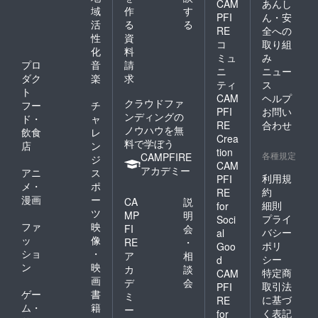
CAM
あんし
域
作
す
PFI
ん・安
活
る
る
RE
全への
性
資
コ
取り組
化
料
ミュ
み
プロ
音
請
ニ
ニュー
ダク
楽
求
ティ
ス
ト
CAM
ヘルプ
クラウドファ
フー
チ
PFI
お問い
ンディングの
ド・
ャ
RE
合わせ
ノウハウを無
飲食
レ
Crea
料で学ぼう
店
ン
tion
各種規定
CAMPFIRE
ジ
CAM
アカデミー
アニ
ス
利用規
PFI
メ・
ポ
約
RE
漫画
ー
CA
説
細則
for
ツ
MP
明
プライ
Soci
ファ
映
FI
会
バシー
al
ッ
像
RE
・
ポリ
Goo
ショ
・
ア
相
シー
d
ン
映
カ
談
特定商
CAM
画
デ
会
取引法
PFI
ゲー
書
ミ
に基づ
RE
ム・
籍
ー
く表記
for