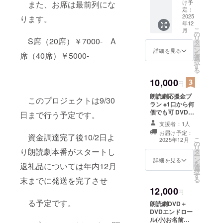
礼状
け予
また、お席は最前列にな
セット
定：
サイズ
2025
ります。
年12
・本
こ
月
体：幅
の
リ
S席（20席）￥7000- A
約6cm×
タ
ー
高さ約
ン
詳細を見る
を
席（40席）￥5000-
3cm
選
択
・ス
す
る
トラッ
プ：長
10,000
円
さ約
朗読劇応援金プ
6cm 昔
このプロジェクトは9/30
ラン ※1口から何
懐かし
個でも可 DVDエ
い、お
日まで行う予定です。
ンドロール
とうふ
支援者：1人
（大）付き ・掲
屋さん
お届け予定：
資金調達完了後10/2日よ
載方法：文字・
のミニ
こ
2025年12月
の
ロゴ等を掲載し
ラッパ
リ
り朗読劇本番がスタートし
タ
ます。掲載サイ
です。
ー
ン
ズ等はエンド
息をは
詳細を見る
を
返礼品については年内12月
選
ロール小サイズ
い
択
す
の倍を想定 し
て〜、
末までに発送を完了させ
る
ております。 ※
吸っ
12,000
フォントサイズ
て〜、
円
22～30を想定 ・
「とぉ
る予定です。
朗読劇DVD＋
注意事項：支援
ー
DVDエンドロー
時、必ず備考欄
ふー」
ル(小)お名前記