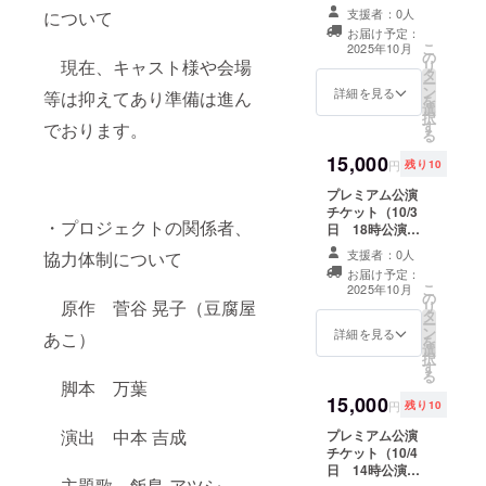
公演） ※最前列
法：詳細はメー
支援者：0人
について
でのご鑑賞にな
ルで連絡しま
お届け予定：
ります。 パンフ
す。
こ
2025年10月
の
レット＋お礼状
現在、キャスト様や会場
リ
タ
セット付き ・日
ー
ン
時：2025年10月
詳細を見る
等は抑えてあり準備は進ん
を
選
3日（金曜日）
択
す
でおります。
14:00～ ・場
る
所：大岡山劇場
15,000
※支援者様の交通
円
残り10
費や滞在費は各
プレミアム公演
自でご負担くだ
チケット（10/3
さい。 ・支援者
・プロジェクトの関係者、
日 18時公演）
様との連絡方
※最前列でのご鑑
法：詳細はメー
支援者：0人
協力体制について
賞になります。
ルで連絡しま
お届け予定：
パンフレット＋
す。
こ
2025年10月
の
お礼状セット付
原作 菅谷 晃子（豆腐屋
リ
タ
き ・日時：2025
ー
ン
年10月3日（木
詳細を見る
あこ）
を
選
曜日）18:00～
択
す
・場所：大岡山
る
脚本 万葉
劇場 ※支援者様
15,000
の交通費や滞在
円
残り10
費は各自でご負
演出 中本 吉成
プレミアム公演
担ください。 ・
チケット（10/4
支援者様との連
日 14時公演）
絡方法：詳細は
主題歌 飯島 アツシ