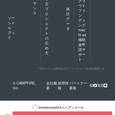
クラ
マ
方
ウド
ン
プ
統
ファ
ス
ロ
計
ン
ソー
ジ
デ
ディ
シャ
ェ
ー
ング
ル
ク
タ
mac
グッ
ト
hi-ya
ド
の
補助
広
金申
め
請サ
方
ポー
ト
「QRコード」は株式会社デンソーウェーブの登録商標です。
© CAMPFIRE,
会社概
採用情
パートナー
Inc.
要
報
募集
kentakanashi
さんへアンコール