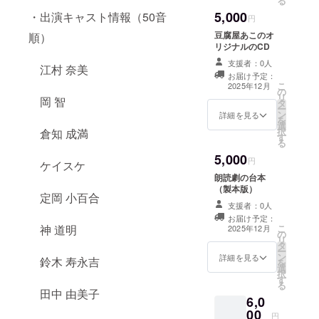
る
5,000
・出演キャスト情報（50音
円
豆腐屋あこのオ
順）
リジナルのCD
支援者：0人
江村 奈美
お届け予定：
こ
2025年12月
の
リ
岡 智
タ
ー
ン
詳細を見る
を
選
択
倉知 成満
す
る
5,000
円
ケイスケ
朗読劇の台本
（製本版）
定岡 小百合
支援者：0人
お届け予定：
神 道明
こ
2025年12月
の
リ
タ
ー
ン
詳細を見る
鈴木 寿永吉
を
選
択
す
る
田中 由美子
6,0
00
円