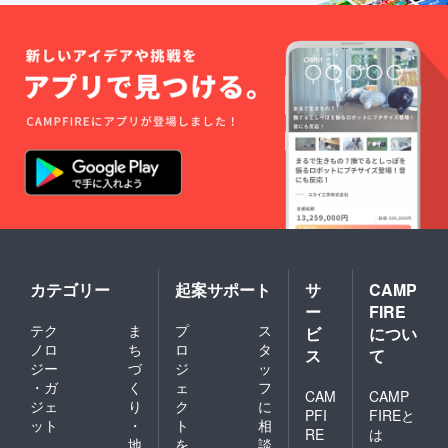
カテゴリー
起案サポート
サ
CAMP
ー
FIRE
テク
ま
プ
ス
ビ
につい
ノロ
ち
ロ
タ
ス
て
ジー
づ
ジ
ッ
・ガ
く
ェ
フ
CAM
CAMP
ジェ
り
ク
に
PFI
FIREと
ット
・
ト
相
RE
は
地
を
談