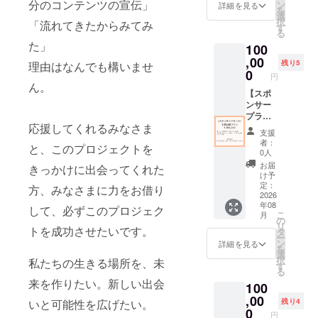
流しま
分のコンテンツの宣伝」
ン
送付さ
詳細を見る
を
す(15秒
選
せてい
択
「流れてきたからみてみ
～30秒
す
ただき
る
程度)
ます(時
た」
100
■OP・
期未定･
ED動画
,00
1年以
残り5
理由はなんでも構いませ
＆フラ
0
内) ■エ
円
イヤー
ンド
ん。
にロゴ
【スポ
ロール
を掲載
ンサー
クレ
します
プラン
ジット
応援してくれるみなさま
※ロゴな
③】 企
にお名
支援
どの画
業出展
前記載
者：
と、このプロジェクトを
像の受
プラン
※支援
0人
け渡し
■エンタ
時、必
お届
きっかけに出会ってくれた
につい
ス秋葉
ず備考
け予
ては、
原のフ
定：
欄に掲
方、みなさまに力をお借り
プロ
ロアに
2026
載を希
年08
ジェク
ブース
して、必ずこのプロジェク
望され
こ
月
ト終了
出展 (お
の
るお名
リ
トを成功させたいです。
後にお
客様入
タ
前をご
ー
送りす
場ス
ン
記入く
詳細を見る
を
るメー
ペー
選
ださい
択
私たちの生きる場所を、未
ルをご
ス、物
す
る
確認く
販エリ
来を作りたい。新しい出会
100
ださ
アに面
い。 ※
する場
,00
いと可能性を広げたい。
残り4
イベン
所に
0
円