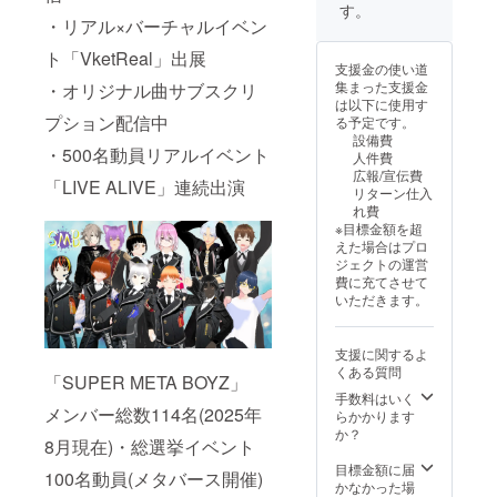
す。
・リアル×バーチャルイベン
ト「VketReal」出展
支援金の使い道
集まった支援金
・オリジナル曲サブスクリ
は以下に使用す
プション配信中
る予定です。
設備費
・500名動員リアルイベント
人件費
広報/宣伝費
「LIVE ALIVE」連続出演
リターン仕入
れ費
※目標金額を超
えた場合はプロ
ジェクトの運営
費に充てさせて
いただきます。
支援に関するよ
くある質問
「SUPER META BOYZ」
手数料はいく
メンバー総数114名(2025年
らかかります
か？
8月現在)・総選挙イベント
目標金額に届
100名動員(メタバース開催)
かなかった場