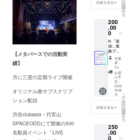
のワッ
の集合
のCMを
ン
詳細を見る
を
ペンを
チェキ
流しま
選
択
衣装に
※開催時
す (15秒
す
る
つけて
期は未
～30秒
200
ライブ
定(時期
程度)
します
未定･1
■OP・
,00
※ロゴな
年以内)
ED動画
0
円
どの画
＆フラ
像の受
イヤー
H.「追
け渡し
にロゴ
加」楽
につい
を掲載
曲プラ
【メタバースでの活動実
ては、
※ロゴな
ン Gプ
支援
プロ
どの画
ランご
績】
者：
ジェク
像の受
購入者
3人
ト終了
け渡し
様用の
お届
後にお
につい
追加楽
月に三度の定期ライブ開催
け予
送りす
ては、
曲プラ
定：
るメー
プロ
ンにな
2026
オリジナル曲サブスクリプ
年08
ルをご
ジェク
ります
こ
月
確認く
ト終了
(2曲目
の
ション配信
リ
ださい
後にお
以降の
タ
ー
※イベン
送りす
購入用)
ン
詳細を見る
を
ト開催
るメー
■世界に
選
渋谷clubasia・代官山
択
時期は
ルをご
一曲だ
す
る
未定
確認く
け！あ
SPACEODDにて開催の500
250
(2026年
ださ
なたへ
予定)
い。 ■
の楽曲
,00
名動員イベント「LIVE
エンタ
を書き
0
円