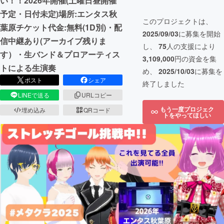
い！！2026年開催(土曜日昼開催
予定・日付未定)場所:エンタス秋
このプロジェクトは、
葉原チケット代金:無料(1D別)・配
2025/09/03
に募集を開始
信中継あり(アーカイブ残りま
し、
75
人の支援により
す）・生バンド＆プロアーティス
3,109,000
円の資金を集
トによる生演奏
め、
2025/10/03
に募集を
ポスト
シェア
終了しました
LINEで送る
URLコピー
もう一度プロジェク
埋め込み
QRコード
トをやってほしい