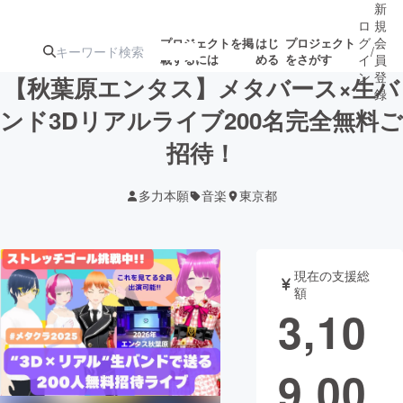
新
ロ
規
グ
会
プロジェクトを掲
はじ
プロジェクト
/
載するには
める
をさがす
イ
員
ン
登
【秋葉原エンタス】メタバース×生バ
録
ンド3Dリアルライブ200名完全無料ご
招待！
人気のプロ
注目のリ
注目の新着プロ
募集終了が近いプ
もうすぐ公開
ジェクト
ターン
ジェクト
ロジェクト
されます
多力本願
音楽
東京都
アート・写真
音楽
現在の支援総
テクノロジー・ガジェット
ゲーム・サ
額
3,10
映像・映画
書籍・雑誌
9,00
ビジネス・起業
チャレンジ