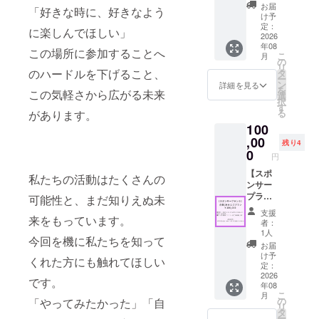
シャツ
ルをご
限定オ
前記載
お届
「好きな時に、好きなよう
のサイ
確認く
リジナ
け予
※支援
ズは一
ださ
定：
ルタオ
時、必
に楽しんでほしい」
律XLで
2026
い。 ※
ル 後日
ず備考
年08
す ※後
イベン
郵送さ
この場所に参加することへ
欄に掲
こ
月
日郵送
ト開催
の
せてい
載を希
リ
させて
のハードルを下げること、
時期は
タ
ただき
望され
ー
いただ
未定
ン
ます(時
詳細を見る
るお名
を
この気軽さから広がる未来
きます
(2026年
選
期未定･
前をご
択
(時期未
予定)
す
1年以
記入く
る
があります。
定･1年
内) ■限
ださい
100
以内) ■
定オリ
当日打
,00
ジナル
残り4
ち上げ
0
ステッ
円
プラン
カー 後
(飲食つ
【スポ
日郵送
私たちの活動はたくさんの
き) ※同
ンサー
させて
日夜、
プラン
可能性と、まだ知りえぬ未
いただ
近隣別
②】 企
きます
支援
来をもっています。
会場に
業CM＆
(時期未
者：
移動
ロゴプ
定･1年
1人
今回を機に私たちを知って
ラン ■
以内)
お届
開場
■CF参
け予
くれた方にも触れてほしい
中、転
定：
加証(デ
換中に
2026
ジタル)
です。
年08
あなた
※メール
こ
月
の企業
の
「やってみたかった」「自
でファ
リ
のCMを
タ
イルを
ー