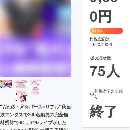
0
円
まちづくり・地域活性化
CAMPFIRE for Social Good
CAMPFIRE Creation
310%
CAMPFIREふるさと納税
machi-ya
コミュニティ
目標金額は
1,000,000円
支援者数
75
人
募集終了まで残
り
終了
"Web3・メタバース×リアル"秋葉
原エンタスで200名動員の完全無
料招待で3Dリアルライブがした