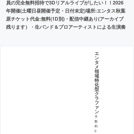
員の完全無料招待で3Dリアルライブがしたい！！2026
年開催(土曜日昼開催予定・日付未定)場所:エンタス秋葉
原チケット代金:無料(1D別)・配信中継あり(アーカイブ
残ります）・生バンド＆プロアーティストによる生演奏
エ
ン
タ
メ
領
域
特
化
型
ク
ラ
フ
ァ
ン
手
数
料
0