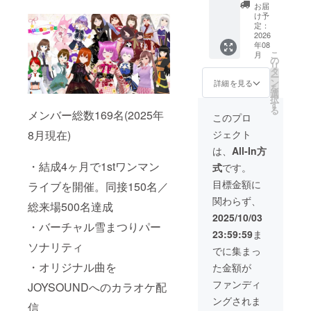
るど／
※ 本作
がギ
お届
SUPER
品の著
ター演
け予
META
作権は
奏
定：
BOYZ／
当方に
■do555
2026
年08
超然世
帰属し
による
こ
月
界から
ます 提
アコー
の
リ
選択
供先：
ス
タ
ー
あいど
ティッ
ン
詳細を見る
を
るわ〜
ク音源
選
択
るど／
制作 (1
す
る
メンバー総数169名(2025年
SUPER
曲のみ
このプロ
META
／メタ
8月現在)
ジェクト
BOYZ／
バース
超然世
曲／メ
は、
All-In方
界から
ンバー
・結成4ヶ月で1stワンマン
式
です。
選択
による
歌唱あ
目標金額に
ライブを開催。同接150名／
り) ※制
関わらず、
作時期
総来場500名達成
は未定
2025/10/03
(時期未
・バーチャル雪まつりパー
23:59:59
ま
定･1年
ソナリティ
以内)
でに集まっ
・オリジナル曲を
た金額が
ファンディ
JOYSOUNDへのカラオケ配
ングされま
信