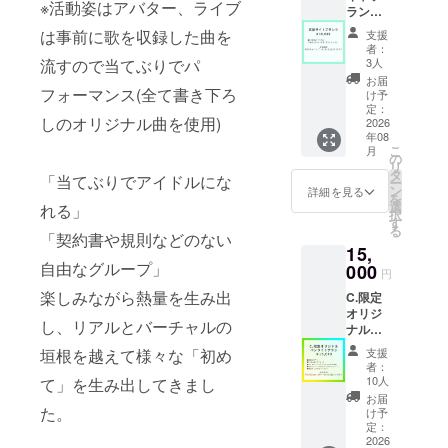
※活動姿はアバター、ライブ
ラン③
シャツ)
■CF参
※後日、
は事前に歌を収録した曲を
支援
加証(デ
ギガ
者：
ジタル)
ファイ
流すので当てぶりでパ
3人
※価格に
ル便
お届
関わら
フォーマンス(全て書き下ろ
(メール)
け予
ず内容
にてお
定：
しのオリジナル曲を使用)
は同じ
2026
送りさ
年08
になり
せてい
こ
月
ます ※
ただき
の
リ
メール
ます(時
タ
「当てぶりでアイドルにな
ー
でファ
期未定･
ン
詳細を見る
を
イルを
1年以
選
れる」
択
送付さ
内) ■CF
す
る
せてい
「契約書や規則などのない
参加証
15,
ただき
(デジタ
自由なグループ」
ます(時
000
ル) ※
円
期未定･
メール
楽しみながら熱量を生み出
C.限定
1年以
でファ
オリジ
内)
イルを
し、リアルとバーチャルの
ナルペ
送付さ
ンライ
せてい
垣根を越えて様々な「初め
支援
トプラ
ただき
者：
ン ■限
ます(時
10人
て」を生み出してきまし
定紙チ
期未定･
お届
ケット
た。
1年以
け予
※記念品
定：
内) ■エ
紙チ
2026
ンド