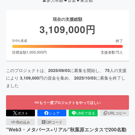
現在の支援総額
3,109,000
円
終了
310
%達成
目標金額
1,000,000
円
支援者数
75
人
このプロジェクトは、
2025/09/03
に募集を開始し、
75
人の支援
により
3,109,000
円の資金を集め、
2025/10/03
に募集を終了し
ました
もう一度プロジェクトをやってほしい
ポスト
シェア
LINEで送る
URLコピー
埋め込み
QRコード
"Web3・メタバース×リアル"秋葉原エンタスで200名動