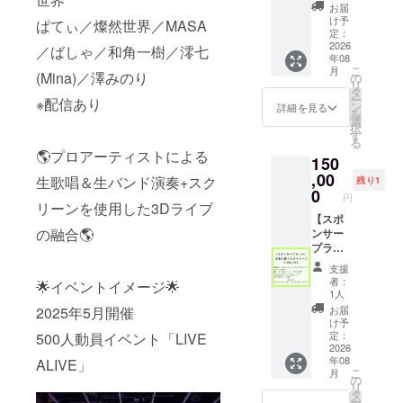
期につ
バーに
お届
いては
よるス
け予
ぱてぃ／燦然世界／MASA
2026年
タジオ
定：
予定(後
ライブ
2026
／ばしゃ／和角一樹／澪七
年08
日打合
(別日/都
こ
月
せ）
内スタ
(Mina)／澤みのり
の
リ
※CMプ
ジオ) 出
タ
ー
※配信あり
ランの
演者：
ン
詳細を見る
を
期間は
燦然世
選
択
放映開
界(ゆり
す
る
始～半
な)･和
🌎プロアーティストによる
150
年間に
角一樹･
なりま
ばしゃ･
,00
生歌唱＆生バンド演奏+スク
残り1
す (リア
MASA･
0
円
ル配信
澪七
リーンを使用した3Dライブ
計6回／
(Mina)･
【スポ
の融合🌎
メタ
ぱ
ンサー
バース
てぃ・
プラン
ライブ
澤みの
④】 企
支援
計18回
り ■ス
業出展
者：
🌟イベントイメージ🌟
の予定)
タジオ
フル
1人
■秋葉原
ライブ
パッ
2025年5月開催
お届
エンタ
限定
ケージ
け予
スでの
フォト
■開場
定：
500人動員イベント「LIVE
イベン
ブック
中、転
2026
年08
ALIVE」
ト当
■たりほ
換中に
こ
月
日、企
んメン
あなた
の
リ
業ロゴ
バーと
の企業
タ
ー