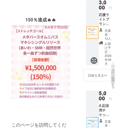
3,0
00
円
応援ラ
150％達成🔥🔥
イトプ
ラン①
■CF参
支援
加証(デ
者：
ジタル)
12人
※価格に
お届
関わら
け予
ず内容
定：
は同じ
2026
年08
になり
こ
月
ます ※
の
リ
メール
タ
ー
でファ
ン
詳細を見る
を
イルを
選
択
送付さ
す
る
せてい
5,0
ただき
ます(時
00
円
期未定･
A.記念
1年以
用チ
内)
ケット
プラン
支援
■限定紙
このページを訪問してくだ
者：