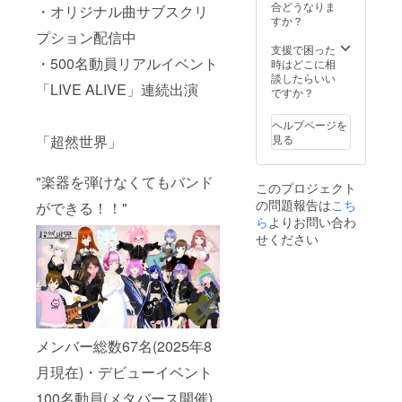
合どうなりま
・オリジナル曲サブスクリ
すか？
プション配信中
支援で困った
・500名動員リアルイベント
時はどこに相
談したらいい
「LIVE ALIVE」連続出演
ですか？
ヘルプページを
「超然世界」
見る
"楽器を弾けなくてもバンド
このプロジェクト
の問題報告は
こち
ができる！！"
ら
よりお問い合わ
せください
メンバー総数67名(2025年8
月現在)・デビューイベント
100名動員(メタバース開催)