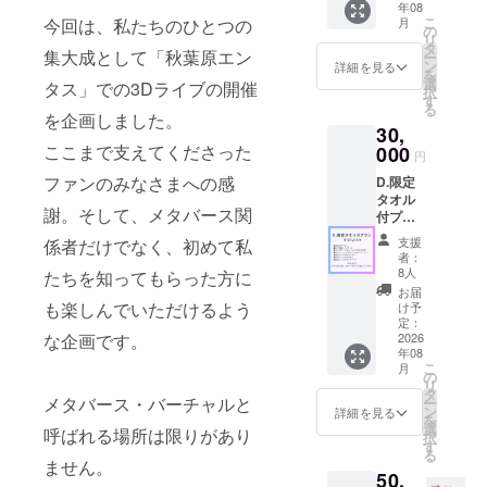
年08
ケット
ロール
こ
今回は、私たちのひとつの
月
後日郵
の
クレ
リ
送させ
タ
ジット
集大成として「秋葉原エン
ー
ていた
ン
にお名
詳細を見る
を
だきま
選
前記載
タス」での3Dライブの開催
択
す(時期
す
※支援
る
未定･1
を企画しました。
時、必
30,
年以内)
ず備考
ここまで支えてくださった
■限定ア
000
欄に掲
円
バター
載を希
ファンのみなさまへの感
D.限定
用衣装
望され
タオル
(Vroid
るお名
謝。そして、メタバース関
付プラ
制作/T
前をご
ン ■限
シャツ)
記入く
支援
係者だけでなく、初めて私
定紙チ
※後日、
ださい
者：
ケット
ギガ
8人
たちを知ってもらった方に
※記念品
ファイ
お届
紙チ
ル便
も楽しんでいただけるよう
け予
ケット
(メール)
定：
な企画です。
後日郵
2026
にてお
年08
送させ
送りさ
こ
月
ていた
せてい
の
リ
だきま
ただき
タ
メタバース・バーチャルと
ー
す(時期
ます(時
ン
詳細を見る
を
未定･1
期未定･
選
呼ばれる場所は限りがあり
択
年以内)
1年以
す
る
■限定ア
内) ■限
ません。
50,
バター
定オリ