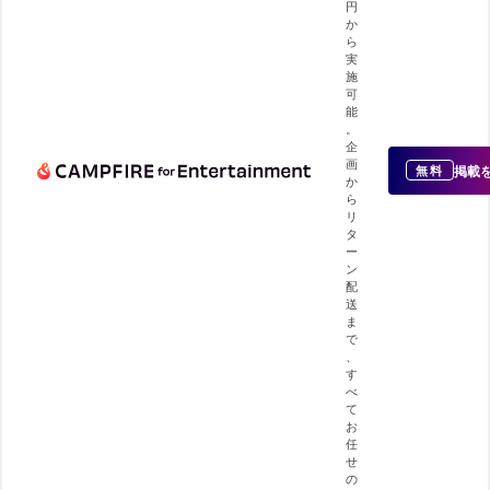
円
か
ら
実
施
可
能
。
企
画
掲載
無料
か
ら
リ
タ
ー
ン
配
送
ま
で
、
す
べ
て
お
任
せ
の