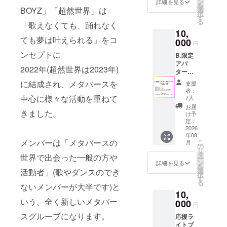
ジット
ン
詳細を見る
を
イルを
にお名
BOYZ」「超然世界」は
選
択
送付さ
前記載
す
る
「歌えなくても、踊れなく
せてい
※支援
10,
ただき
時、必
ても夢は叶えられる」をコ
ます(時
000
ず備考
円
期未定･
欄に掲
ンセプトに
B.限定
1年以
載を希
アバ
内)
望され
2022年(超然世界は2023年)
ター衣
るお名
装プラ
前をご
に結成され、メタバースを
支援
ン ■限
記入く
者：
定紙チ
中心に様々な活動を重ねて
ださい
7人
ケット
お届
きました。
※記念品
け予
紙チ
定：
ケット
2026
年08
後日郵
メンバーは「メタバースの
こ
月
送させ
の
リ
ていた
タ
世界で出会った一般の方や
ー
だきま
ン
詳細を見る
を
す(時期
選
活動者」(歌やダンスのでき
択
未定･1
す
る
年以内)
ないメンバーが大半です)と
10,
■限定ア
いう、全く新しいメタバー
バター
000
円
用衣装
スグループになります。
応援ラ
(Vroid
イトプ
制作/T