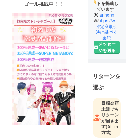
トを掲載し
ゴール挑戦中！！
ています
tarihonn
https://www.youtube.com/@Tarihon
特定商取引
法に基づく
表記
メッセー
ジを送る
リターンを
選ぶ
目標金額
未達でも
リターン
が届きま
す
(All-in
方式)