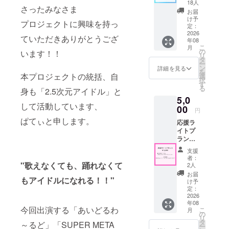
チケッ
18人
さったみなさま
ト ※記
お届
念品紙
け予
プロジェクトに興味を持っ
チケッ
定：
ト 後日
2026
ていただきありがとうござ
年08
郵送さ
こ
月
せてい
の
います！！
リ
ただき
タ
ー
ます(時
ン
詳細を見る
を
期未定･
本プロジェクトの統括、自
選
択
1年以
す
る
身も「2.5次元アイドル」と
内) ■CF
5,0
参加証
して活動しています、
(デジタ
00
円
ル) ※
ぱてぃと申します。
応援ラ
メール
イトプ
でファ
ラン②
イルを
■CF参
送付さ
支援
加証(デ
せてい
者：
ジタル)
"歌えなくても、踊れなくて
ただき
2人
※価格に
ます(時
お届
もアイドルになれる！！"
関わら
期未定･
け予
ず内容
1年以
定：
は同じ
2026
内) ■エ
年08
になり
ンド
今回出演する「あいどるわ
こ
月
ます ※
ロール
の
リ
メール
クレ
タ
～るど」「SUPER META
ー
でファ