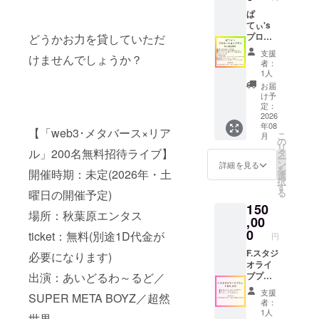
ト開催
ブース
時期は
出展) ※
ぱ
未定
イベン
てぃ's
(2026年
ト開催
プロ
どうかお力を貸していただ
予定)
時期は
モー
支援
けませんでしょうか？
未定
ション
者：
(2026年
プラン
1人
予定)
■企業
お届
CM制作
け予
(15秒～
定：
30秒程
2026
年08
度) ■ぱ
【「web3･メタバース×リア
こ
月
てぃ有
の
リ
料配信
ル」200名無料招待ライブ】
タ
ー
(月に1
ン
詳細を見る
を
開催時期：未定(2026年・土
回)に企
選
択
業CM放
す
る
曜日の開催予定)
映 ■あ
150
いどる
場所：秋葉原エンタス
わ〜る
,00
ど定期
0
ticket：無料(別途1D代金が
円
ライブ
(cluster
F.スタジ
必要になります)
／月に3
オライ
出演：あいどるわ～るど／
回)に企
ブプラ
業CM放
ン ■た
支援
SUPER META BOYZ／超然
映 ※CM
りほん
者：
放送時
メン
1人
世界