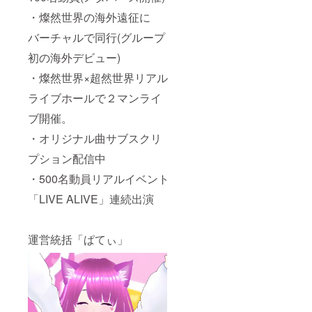
・燦然世界の海外遠征に
バーチャルで同行(グループ
初の海外デビュー)
・燦然世界×超然世界リアル
ライブホールで２マンライ
ブ開催。
・オリジナル曲サブスクリ
プション配信中
・500名動員リアルイベント
「LIVE ALIVE」連続出演
運営統括「ぱてぃ」