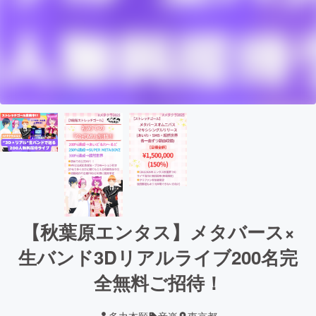
【秋葉原エンタス】メタバース×
生バンド3Dリアルライブ200名完
全無料ご招待！
多力本願
音楽
東京都