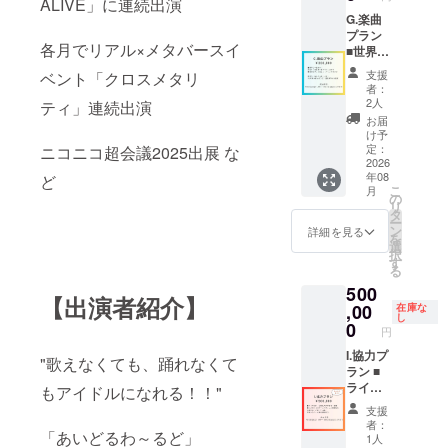
ALIVE」に連続出演
ス秋葉
下ろし
原のフ
ます！
G.楽曲
ロアに
※zoom
プラン
各月でリアル×メタバースイ
ブース
にて30
■世界に
出展 (お
分～60
一曲だ
支援
ベント「クロスメタリ
客様入
分間打
け！あ
者：
場ス
ち合わ
なたへ
2人
ティ」連続出演
ペー
せ ■音
の楽曲
お届
ス、物
源を
を書き
け予
販エリ
データ
下ろし
定：
ニコニコ超会議2025出展 な
アに面
送付さ
ます！
2026
年08
ど
する場
せてい
※zoom
こ
月
所に
ただき
にて30
の
リ
ブース
ます ※
分～60
タ
ー
出展) ※
本作品
分間打
ン
詳細を見る
を
イベン
の著作
ち合わ
選
択
ト開催
権は当
せ ■音
す
る
時期は
方に帰
源を
500
未定
属しま
データ
【出演者紹介】
(2026年
す ※制
送付さ
,00
在庫な
し
予定)
作時期
せてい
0
円
は未定
ただき
(時期未
ます ※
I.協力プ
"歌えなくても、踊れなくて
定･1年
制作時
ラン ■
以内) 提
期は未
ライブ
もアイドルになれる！！"
供先：
定(時期
当日、
支援
あいど
未定･1
全曲
者：
「あいどるわ～るど」
るわ〜
年以内)
do555
1人