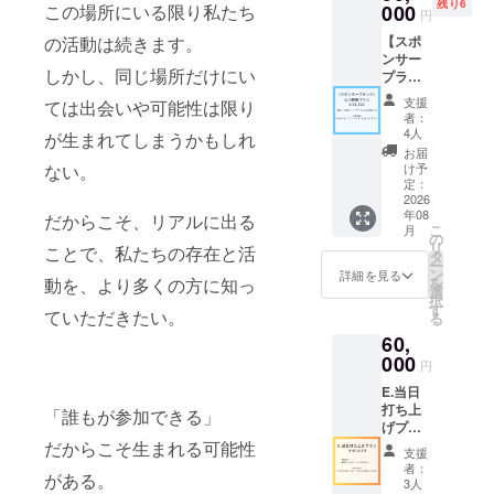
残り6
用衣装
この場所にいる限り私たち
000
ジナル
円
(Vroid
ペンラ
の活動は続きます。
【スポ
制作/T
イト 後
ンサー
シャツ)
日郵送
しかし、同じ場所だけにい
プラン
※後日、
させて
①】 ■
ギガ
いただ
支援
ては出会いや可能性は限り
ロゴ掲
ファイ
きます
者：
載プラ
ル便
(時期未
4人
が生まれてしまうかもしれ
ン
(メール)
定･1年
お届
※OP・
にてお
ない。
以内)
け予
ED動画
送りさ
定：
■CF参
＆フラ
2026
せてい
加証(デ
年08
イヤー
だからこそ、リアルに出る
ただき
ジタル)
こ
月
にロゴ
ます(時
の
※メール
リ
ことで、私たちの存在と活
を掲載
期未定･
タ
でファ
ー
します
1年以
ン
イルを
詳細を見る
動を、より多くの方に知っ
を
※ロゴな
内) ■限
選
送付さ
択
どの画
定オリ
す
せてい
ていただきたい。
る
像の受
ジナル
ただき
60,
け渡し
ペンラ
ます(時
につい
000
イト 後
期未定･
円
ては、
日郵送
1年以
E.当日
プロ
させて
内) ■エ
打ち上
ジェク
「誰もが参加できる」
いただ
ンド
げプラ
ト終了
きます
ロール
ン ■限
だからこそ生まれる可能性
後にお
(時期未
クレ
支援
定Tシャ
送りす
定･1年
ジット
者：
がある。
ツ ※T
るメー
以内) ■
3人
にお名