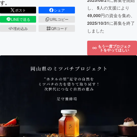
2025/08/21
に募集を開始
す。
し、
5
人の支援により
ポスト
シェア
49,000
円の資金を集め、
LINEで送る
URLコピー
2025/10/31
に募集を終了
埋め込み
QRコード
しました
もう一度プロジェク
トをやってほしい