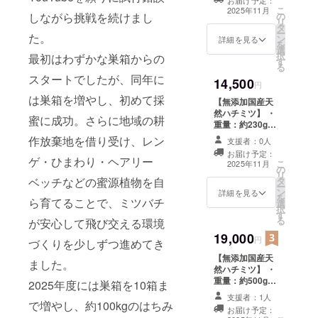
お届け予定：
保存 ・消費期限
礼品の送料込み
こ
2025年11月
しながら挑戦を続けまし
の
もしくは賞味期
リ
タ
限：製造日から
ー
た。
ン
約2年 ・原材
詳細を見る
を
選
料、主原料の原
択
最初はわずかな巣箱からの
す
産地：はちみつ
る
（国産） ＊1歳
スタートでしたが、同年に
14,500
未満の乳児には
円
食べさせないで
は巣箱を増やし、初めて採
【無添加国産天
下さい。 ＊温度
然ハチミツ】 ・
蜜に成功。さらに地域の耕
が下がると白く
重量：約230g×1
結晶化しますが
個 約500g×1個
作放棄地を借り受け、レン
品質には問題あ
支援者：0人
・保存方法：直
りません。 ＊返
お届け予定：
射日光をさけ常
ゲ・ひまわり・ヘアリー
こ
礼品の送料込み
2025年11月
の
温保存 ・消費期
リ
ベッチなどの蜜源植物を自
タ
限もしくは賞味
ー
ン
期限：製造日か
詳細を見る
を
ら育てることで、ミツバチ
選
ら約2年 ・原材
択
す
料、主原料の原
る
が安心して飛び交える環境
産地：はちみつ
19,000
（国産） ＊1歳
円
づくりを少しずつ進めてき
未満の乳児には
【無添加国産天
食べさせないで
ました。
然ハチミツ】 ・
下さい。 ＊温度
重量：約500g×2
2025年度には巣箱を10箱ま
が下がると白く
個 ・保存方
結晶化しますが
支援者：1人
法：直射日光を
で増やし、約100kgのはちみ
品質には問題あ
お届け予定：
さけ常温保存 ・
りません。 ＊返