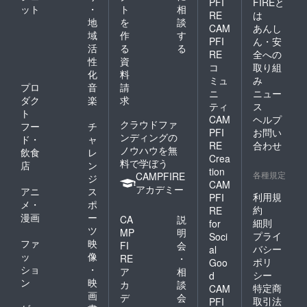
PFI
FIREと
ット
・
ト
相
RE
は
地
を
談
CAM
あんし
域
作
す
PFI
ん・安
活
る
る
RE
全への
性
資
コ
取り組
化
料
ミュ
み
プロ
音
請
ニ
ニュー
ダク
楽
求
ティ
ス
ト
CAM
ヘルプ
クラウドファ
フー
チ
PFI
お問い
ンディングの
ド・
ャ
RE
合わせ
ノウハウを無
飲食
レ
Crea
料で学ぼう
店
ン
tion
各種規定
CAMPFIRE
ジ
CAM
アカデミー
アニ
ス
利用規
PFI
メ・
ポ
約
RE
漫画
ー
CA
説
細則
for
ツ
MP
明
プライ
Soci
ファ
映
FI
会
バシー
al
ッ
像
RE
・
ポリ
Goo
ショ
・
ア
相
シー
d
ン
映
カ
談
特定商
CAM
画
デ
会
取引法
PFI