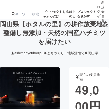
新
ロ
規
グ
会
プロジェクトを掲
はじ
プロジェクト
/
載するには
める
をさがす
イ
員
ン
登
岡山県【ホタルの里】の耕作放棄地を
録
整備し無添加・天然の国産ハチミツ
を届けたい
人気のプロ
注目のリ
注目の新着プロ
募集終了が近いプ
もうすぐ公開
ジェクト
ターン
ジェクト
ロジェクト
されます
ashimoriyouhoujou
まちづくり・地域活性化
岡山県
アート・写真
音楽
現在の支援総
テクノロジー・ガジェット
ゲーム・サ
額
49,0
映像・映画
書籍・雑誌
00
円
ビジネス・起業
チャレンジ