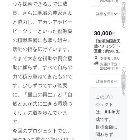
こ
2025年11月
つを採蜜できるまでに成
の
消費期限もしく
礼品の送料込み
リ
タ
は賞味期限：製
ー
長。さらに地域の農家さん
ン
造日から約2年
詳細を見る
を
選
・原材料、主原
択
と協力し、アカシアやビー
す
料の原産地：は
る
ちみつ（国産）
ビーツリーといった蜜源樹
30,000
＊1歳未満の乳児
円
には食べさせな
の植栽準備にも取り組み、
【無添加国産天
いで下さい。 ＊
然ハチミツ】 ・
活動の幅を広げています。
温度が下がると
重量：約500g×2
白く結晶化しま
個 約230個×1
今まで大きな補助や資金援
すが品質には問
支援者：0人
個 ・保存方
題ありません。
お届け予定：
法：直射日光を
助に頼らず、すべて自らの
こ
＊返礼品の送料
2025年11月
の
さけ常温保存 ・
リ
込み
力で積み重ねてきたもので
タ
消費期限もしく
ー
ン
は賞味期限：製
詳細を見る
を
す。少しずつですが確実
選
造日から約2年
択
す
・原材料、主原
る
に、「里山の再生」と「自
料の原産地：は
このプロ
ちみつ（国産）
然と人が共に生きる環境づ
ジェクト
＊1歳未満の乳児
には食べさせな
は、
All-In方
くり」の道を歩んでいま
いで下さい。 ＊
式
です。
す。
温度が下がると
白く結晶化しま
目標金額に
今回のプロジェクトでは、
すが品質には問
関わらず、
題ありません。
次の3つを重点に取り組みま