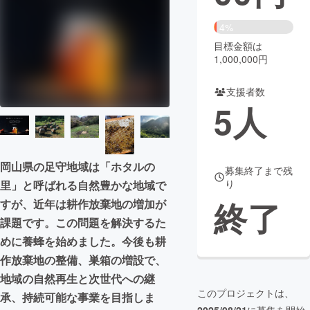
まちづくり・地域活性化
4%
目標金額は
1,000,000円
CAMPFIRE for Social Good
CAMPFIRE Creation
CAMPFIREふるさと納税
machi-ya
コミュニティ
支援者数
5
人
岡山県の足守地域は「ホタルの
募集終了まで残
り
里」と呼ばれる自然豊かな地域で
終了
すが、近年は耕作放棄地の増加が
課題です。この問題を解決するた
めに養蜂を始めました。今後も耕
作放棄地の整備、巣箱の増設で、
地域の自然再生と次世代への継
このプロジェクトは、
承、持続可能な事業を目指しま