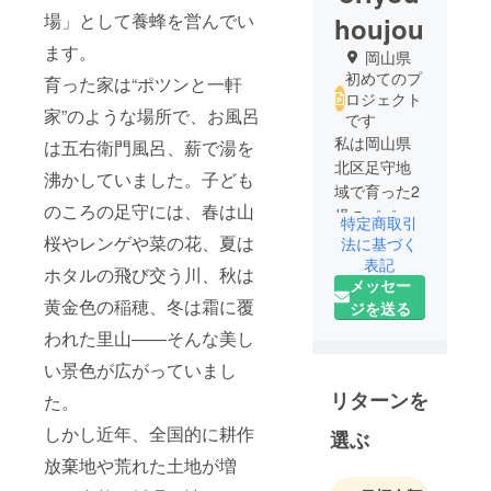
場」として養蜂を営んでい
houjou
ます。
岡山県
初めてのプ
育った家は“ポツンと一軒
ロジェクト
家”のような場所で、お風呂
です
私は岡山県
は五右衛門風呂、薪で湯を
北区足守地
沸かしていました。子ども
域で育った2
のころの足守には、春は山
児のパパで
特定商取引
す。“ポツン
桜やレンゲや菜の花、夏は
法に基づく
と一軒家”で
表記
ホタルの飛び交う川、秋は
メッセー
紹介されそ
黄金色の稲穂、冬は霜に覆
ジを送る
うな家で、
お風呂は五
われた里山――そんな美し
右衛門ぶ
い景色が広がっていまし
ろ。子ども
リターンを
た。
のころはよ
しかし近年、全国的に耕作
く薪でお湯
選ぶ
を焚いてい
放棄地や荒れた土地が増
ました。