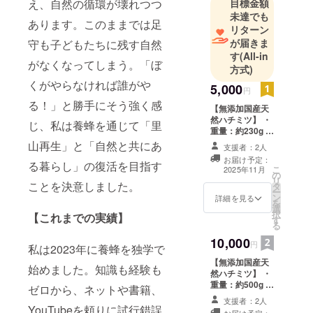
え、自然の循環が壊れつつ
目標金額
今は空家に
未達でも
あります。このままでは足
なってし
リターン
まって今に
が届きま
守も子どもたちに残す自然
もつぶれそ
す
(All-in
がなくなってしまう。「ぼ
方式)
うですｗｗ
くがやらなければ誰がや
夢はこの家
5,000
円
をリノベー
る！」と勝手にそう強く感
【無添加国産天
ションして
然ハチミツ】 ・
じ、私は養蜂を通じて「里
またお風呂
重量：約230g ・
保存方法：直射
山再生」と「自然と共にあ
にはいれる
支援者：2人
日光をさけ常温
お届け予定：
ようにした
る暮らし」の復活を目指す
保存 ・消費期限
こ
2025年11月
の
もしくは賞味期
いです。
リ
ことを決意しました。
タ
限：製造日から
ー
ン
約2年 ・原材
詳細を見る
を
選
料、主原料の原
択
【これまでの実績】
す
産地：はちみつ
る
（国産） ＊1歳
10,000
未満の乳児には
円
私は2023年に養蜂を独学で
食べさせないで
【無添加国産天
下さい。 ＊温度
始めました。知識も経験も
然ハチミツ】 ・
が下がると白く
重量：約500g ・
結晶化しますが
ゼロから、ネットや書籍、
保存方法：直射
品質には問題あ
支援者：2人
日光をさけ常温
YouTubeを頼りに試行錯誤
りません。 ＊返