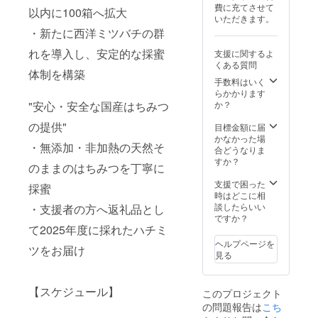
費に充てさせて
以内に100箱へ拡大
いただきます。
・新たに西洋ミツバチの群
れを導入し、安定的な採蜜
支援に関するよ
くある質問
体制を構築
手数料はいく
らかかります
"安心・安全な国産はちみつ
か？
の提供"
目標金額に届
かなかった場
・無添加・非加熱の天然そ
合どうなりま
すか？
のままのはちみつを丁寧に
支援で困った
採蜜
時はどこに相
談したらいい
・支援者の方へ返礼品とし
ですか？
て2025年度に採れたハチミ
ヘルプページを
ツをお届け
見る
【スケジュール】
このプロジェクト
の問題報告は
こち