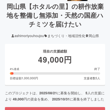
岡山県【ホタルの里】の耕作放棄
地を整備し無添加・天然の国産ハ
チミツを届けたい
ashimoriyouhoujou
まちづくり・地域活性化
岡山県
現在の支援総額
49,000
円
終了
4
%達成
目標金額
1,000,000
円
支援者数
5
人
このプロジェクトは、
2025/08/21
に募集を開始し、
5
人の支援に
より
49,000
円の資金を集め、
2025/10/31
に募集を終了しました