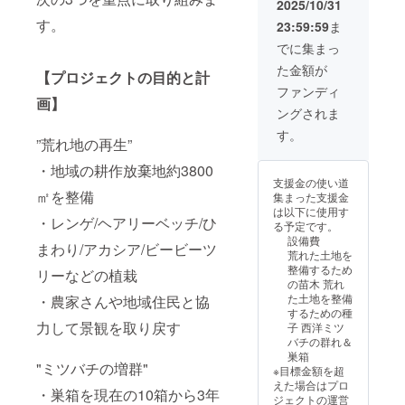
＊返礼品の送料
2025/10/31
込み
す。
23:59:59
ま
でに集まっ
た金額が
【プロジェクトの目的と計
ファンディ
画】
ングされま
す。
”荒れ地の再生”
・地域の耕作放棄地約3800
支援金の使い道
㎡を整備
集まった支援金
は以下に使用す
・レンゲ/ヘアリーベッチ/ひ
る予定です。
設備費
まわり/アカシア/ビービーツ
荒れた土地を
整備するため
リーなどの植栽
の苗木 荒れ
た土地を整備
・農家さんや地域住民と協
するための種
力して景観を取り戻す
子 西洋ミツ
バチの群れ＆
巣箱
"ミツバチの増群"
※目標金額を超
えた場合はプロ
・巣箱を現在の10箱から3年
ジェクトの運営