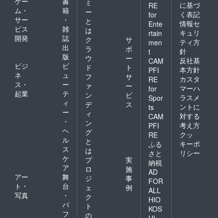
ゲー
書
ミ
に基づ
RE
ム・
籍
ー
く表記
for
サー
・
と
情報セ
Ente
ビス
雑
は
キュリ
rtain
開発
誌
ク
サ
ティ方
men
出
ラ
ポ
針
t
版
ウ
ー
反社基
CAM
ビジ
ビ
ド
ト
本方針
PFI
ネ
ュ
フ
サ
カスタ
RE
ス・
ー
ァ
ー
マーハ
for
起業
テ
ン
ビ
ラスメ
Spor
ィ
デ
ス
ントに
ts
ー
ィ
対する
CAM
・
ン
考え方
PFI
ヘ
グ
クッ
RE
ル
と
キーポ
ふる
ス
は
リシー
さと
ケ
プ
実
納税
ア
ロ
施
AD
アー
舞
ジ
事
FOR
ト・
台
ェ
例
ALL
写真
・
ク
HIO
パ
ト
KOS
フ
の