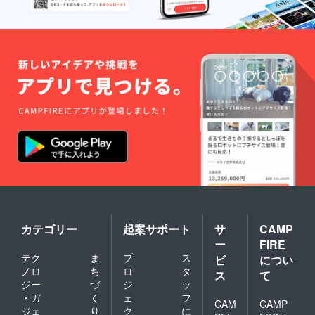
カテゴリー
起案サポート
サ
CAMP
ー
FIRE
テク
ま
プ
ス
ビ
につい
ノロ
ち
ロ
タ
ス
て
ジー
づ
ジ
ッ
・ガ
く
ェ
フ
CAM
CAMP
ジェ
り
ク
に