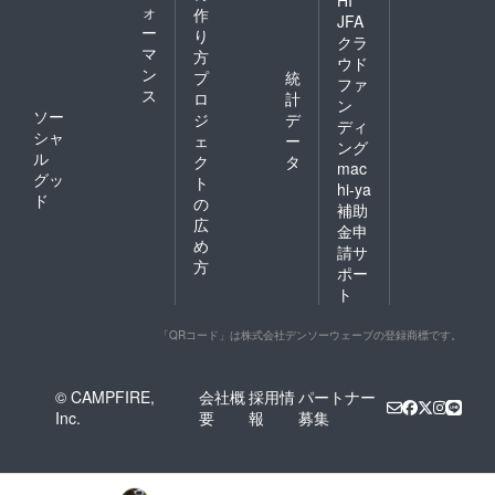
HI
ォ
作
JFA
ー
り
クラ
マ
方
ウド
ン
プ
統
ファ
ス
ロ
計
ン
ソー
ジ
デ
ディ
シャ
ェ
ー
ング
ル
ク
タ
mac
グッ
ト
hi-ya
ド
の
補助
広
金申
め
請サ
方
ポー
ト
「QRコード」は株式会社デンソーウェーブの登録商標です。
© CAMPFIRE,
会社概
採用情
パートナー
Inc.
要
報
募集