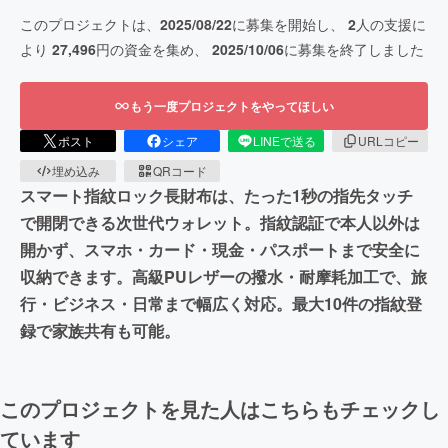
このプロジェクトは、
2025/08/22
に募集を開始し、
2
人の支援に
より
27,496
円の資金を集め、
2025/10/06
に募集を終了しました
もう一度プロジェクトをやってほしい
ポスト
シェア
LINEで送る
URLコピー
埋め込み
QRコード
スマート指紋ロック長財布は、たった1秒の指先タッチ
で開閉できる次世代ウォレット。指紋認証で本人以外は
開かず、スマホ・カード・現金・パスポートまで安全に
収納できます。高級PUレザーの撥水・耐摩耗加工で、旅
行・ビジネス・日常まで幅広く対応。最大10件の指紋登
録で家族共有も可能。
このプロジェクトを見た人はこちらもチェックし
ています