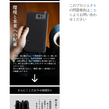
連絡は
されま
合、再
このプロジェクト
致しま
すの
送手数
の問題報告は
せん。
こち
で、お
料およ
活動報
手数で
ら
よりお問い合わ
び送料
告をご
すが再
（1,800
せください
覧くだ
配達の
円）を
さい。
手続き
ご負担
※配送時
をご自
いただ
間の指
身でお
きま
定は
願い申
す。
承って
し上げ
おりま
ます。
せん。
※保管期
万が一
限超過
ご不在
などに
の場合
より荷
は、不
物が弊
在票が
社へ返
ポスト
送され
に投函
た場
されま
合、再
すの
送手数
で、お
料およ
手数で
び送料
すが再
（1,800
配達の
円）を
手続き
ご負担
をご自
いただ