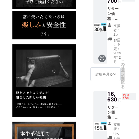
700
を目指して
円
います。
リター
ン価
格：
発信するの
13,700
支援
は、あなた
円 （販
者：
売予定
の暮らしに
2人
価格：
お届
小さな変化
19,570
け予
をもたら
円） ※
定：
リター
2025
す“新しい選
年12
ンはす
こ
択肢”。
月
べて
の
リ
税・送
日本中の人
タ
ー
料込み
ン
詳細を見る
に「こんな
を
の金額
選
択
世界があっ
になり
す
る
ます。
たんだ」と
16,
※皆様の
残り
思ってもら
支援に
630
150
円
えるような
より量
リター
産効率
挑戦を続け
ン価
が向上
ていきま
格：
した場
16,630
合、正
す。
支援
円 （販
規販売
者：
売予定
価格が
0人
みなさんの
価格：
販売予
お届