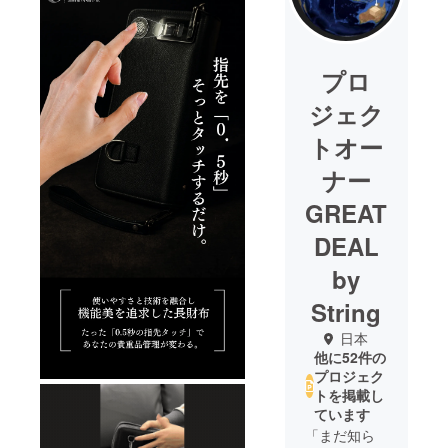
プロ
ジェク
トオー
ナー
GREAT
DEAL
by
String
日本
他に52件の
プロジェク
トを掲載し
ています
「まだ知ら