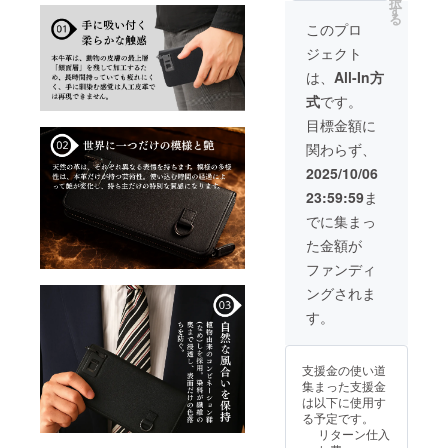
択
になり
生する
す
ます。
る
ます。
可能性
※製造状
このプロ
※皆様の
があり
況によ
ジェクト
支援に
ます。
り出荷
より量
ご了承
時期が
は、
All-In方
産効率
頂いた
遅れる
式
です。
が向上
上でご
場合が
した場
支援頂
ござい
目標金額に
合、正
けます
ます。
関わらず、
規販売
様お願
※商品代
価格が
い致し
を安く
2025/10/06
販売予
ます。
する為
23:59:59
ま
定価格
【配送
に工数
より下
時期】
削減を
でに集まっ
がる可
商品到
してお
た金額が
能性も
着は
り出荷
ござい
2025年
連絡は
ファンディ
ます。
12月を
致しま
ングされま
類似商
想定し
せん。
品が発
ており
活動報
す。
生する
ます。
告をご
可能性
※製造状
覧くだ
があり
況によ
さい。
支援金の使い道
ます。
り出荷
※配送時
集まった支援金
ご了承
時期が
間の指
は以下に使用す
頂いた
遅れる
定は
る予定です。
上でご
場合が
承って
リターン仕入
支援頂
ござい
おりま