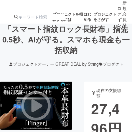
新
ロ
規
グ
会
プロジェクトを掲
はじ
プロジェクト
/
載するには
める
をさがす
イ
員
ン
登
「スマート指紋ロック長財布」指先
録
0.5秒、AIが守る。スマホも現金も一
括収納
人気のプロ
注目のリ
注目の新着プロ
募集終了が近いプ
もうすぐ公開
ジェクト
ターン
ジェクト
ロジェクト
されます
プロジェクトオーナー GREAT DEAL by String
プロダクト
アート・写真
音楽
現在の支援総
テクノロジー・ガジェット
ゲーム・サ
額
27,4
映像・映画
書籍・雑誌
96
円
ビジネス・起業
チャレンジ