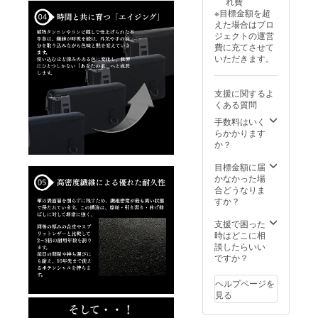
れ費
けます
ます。
せん。
※目標金額を超
様お願
※商品代
万が一
えた場合はプロ
い致し
を安く
ご不在
ジェクトの運営
ます。
する為
の場合
費に充てさせて
【配送
に工数
は、不
いただきます。
時期】
削減を
在票が
商品到
してお
ポスト
着は
り出荷
に投函
支援に関するよ
2025年
連絡は
されま
くある質問
12月を
致しま
すの
想定し
せん。
手数料はいく
で、お
ており
活動報
らかかります
手数で
ます。
告をご
か？
すが再
※製造状
覧くだ
配達の
況によ
さい。
目標金額に届
手続き
り出荷
※配送時
かなかった場
をご自
時期が
間の指
合どうなりま
身でお
遅れる
定は
すか？
願い申
場合が
承って
し上げ
ござい
おりま
支援で困った
ます。
ます。
せん。
時はどこに相
※保管期
※商品代
万が一
談したらいい
限超過
を安く
ご不在
ですか？
などに
する為
の場合
より荷
に工数
は、不
物が弊
ヘルプページを
削減を
在票が
社へ返
見る
してお
ポスト
送され
り出荷
に投函
た場