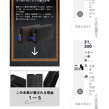
19,570
定価格
け予
応援が、未
円） ※
より下
定：
来の定番を
リター
2025
がる可
年12
ンはす
つくりま
能性も
こ
月
べて
ござい
の
す。
リ
税・送
ます。
タ
ー
料込み
類似商
ン
詳細を見る
を
の金額
品が発
選
択
になり
生する
す
る
ます。
可能性
31,
※皆様の
があり
支援に
300
ます。
円
より量
ご了承
リター
産効率
頂いた
ン価
が向上
上でご
格：
した場
支援頂
31,300
合、正
けます
支援
円 （販
規販売
様お願
者：
売予定
価格が
い致し
0人
価格：
販売予
ます。
お届
39,140
定価格
【配送
け予
円） ※
より下
定：
時期】
リター
2025
がる可
商品到
年12
ンはす
能性も
着は
こ
月
べて
ござい
の
2025年
リ
税・送
ます。
タ
12月を
ー
料込み
類似商
ン
想定し
詳細を見る
を
の金額
品が発
選
ており