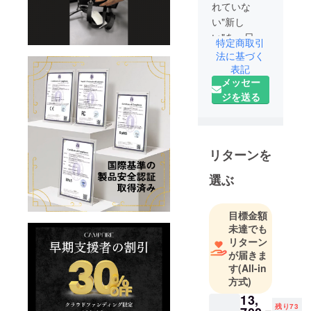
れていな
い"新し
い"を、日本
特定商取引
全国に届け
法に基づく
たい」
表記
メッセー
ジを送る
私たちは、
クラウド
ファンディ
ングという
リターンを
場を通じ
て、世の中
選ぶ
にまだ広
まっていな
目標金額
い価値・体
未達でも
験・文化・
リターン
製品を紹介
が届きま
し、共感と
す
(All-in
方式)
応援の輪を
広げること
13,
残り73