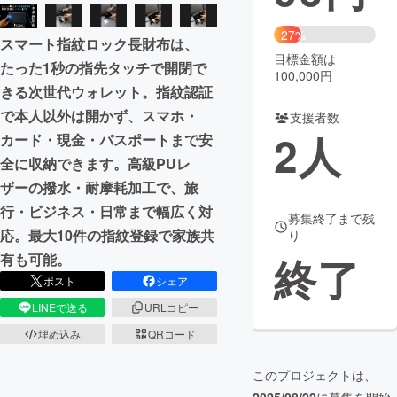
まちづくり・地域活性化
27%
スマート指紋ロック長財布は、
目標金額は
たった1秒の指先タッチで開閉で
100,000円
CAMPFIRE for Social Good
CAMPFIRE Creation
きる次世代ウォレット。指紋認証
で本人以外は開かず、スマホ・
CAMPFIREふるさと納税
machi-ya
コミュニティ
支援者数
2
人
カード・現金・パスポートまで安
全に収納できます。高級PUレ
ザーの撥水・耐摩耗加工で、旅
行・ビジネス・日常まで幅広く対
募集終了まで残
応。最大10件の指紋登録で家族共
り
終了
有も可能。
ポスト
シェア
LINEで送る
URLコピー
埋め込み
QRコード
このプロジェクトは、