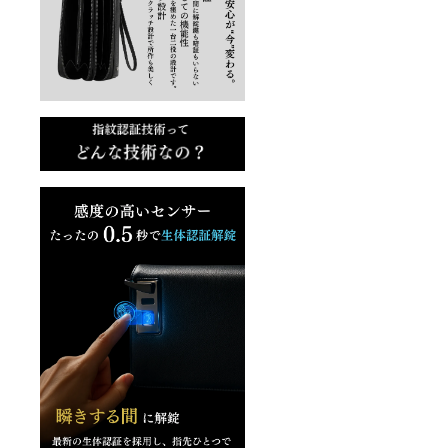
身でお
きま
願い申
す。
し上げ
ます。
※保管期
限超過
などに
より荷
物が弊
社へ返
送され
た場
合、再
送手数
料およ
び送料
（1,800
円）を
ご負担
いただ
きま
す。