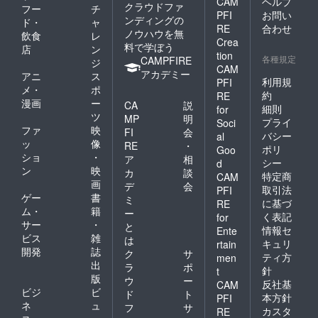
CAM
ヘルプ
クラウドファ
フー
チ
PFI
お問い
ンディングの
ド・
ャ
RE
合わせ
ノウハウを無
飲食
レ
Crea
料で学ぼう
店
ン
tion
各種規定
CAMPFIRE
ジ
CAM
アカデミー
アニ
ス
利用規
PFI
メ・
ポ
約
RE
漫画
ー
CA
説
細則
for
ツ
MP
明
プライ
Soci
ファ
映
FI
会
バシー
al
ッ
像
RE
・
ポリ
Goo
ショ
・
ア
相
シー
d
ン
映
カ
談
特定商
CAM
画
デ
会
取引法
PFI
ゲー
書
ミ
に基づ
RE
ム・
籍
ー
く表記
for
サー
・
と
情報セ
Ente
ビス
雑
は
キュリ
rtain
開発
誌
ク
サ
ティ方
men
出
ラ
ポ
針
t
版
ウ
ー
反社基
CAM
ビジ
ビ
ド
ト
本方針
PFI
ネ
ュ
フ
サ
カスタ
RE