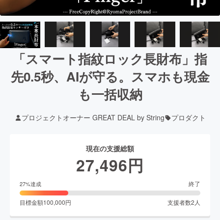
「スマート指紋ロック長財布」指
先0.5秒、AIが守る。スマホも現金
も一括収納
プロジェクトオーナー GREAT DEAL by String
プロダクト
現在の支援総額
27,496
円
終了
27
%達成
目標金額
100,000
円
支援者数
2
人