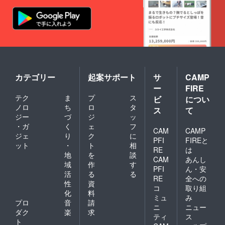
カテゴリー
起案サポート
サ
CAMP
ー
FIRE
テク
ま
プ
ス
ビ
につい
ノロ
ち
ロ
タ
ス
て
ジー
づ
ジ
ッ
・ガ
く
ェ
フ
CAM
CAMP
ジェ
り
ク
に
PFI
FIREと
ット
・
ト
相
RE
は
地
を
談
CAM
あんし
域
作
す
PFI
ん・安
活
る
る
RE
全への
性
資
コ
取り組
化
料
ミュ
み
プロ
音
請
ニ
ニュー
ダク
楽
求
ティ
ス
ト