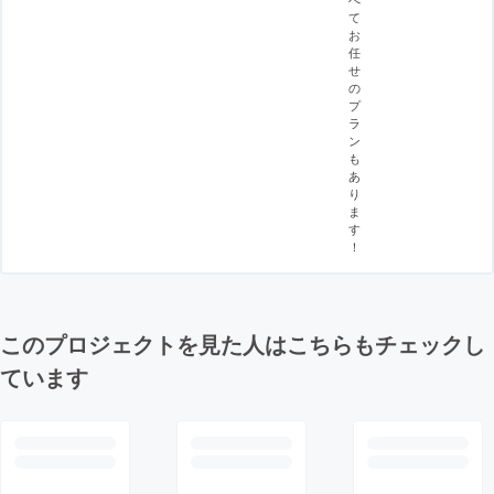
て
お
任
せ
の
プ
ラ
ン
も
あ
り
ま
す
！
このプロジェクトを見た人はこちらもチェックし
ています