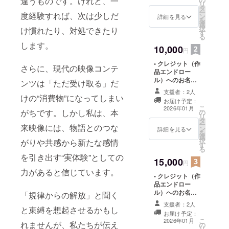
違うものです。けれど、一
掲載の詳細】 ・
リ
タ
掲載期間：2026
ー
度経験すれば、次は少しだ
ン
年1月17日か
詳細を見る
を
選
ら〜（映像は展
択
け慣れたり、対処できたり
す
示期間の終了後
る
もインスタグラ
します。
10,000
ムなどの各種
円
SNSにおいて継
• クレジット（作
続的に公開され
さらに、現代の映像コンテ
品エンドロー
ます） ・掲載方
ル）へのお名前
ンツは「ただ受け取る」だ
法：文字のみ ・
掲載（希望者の
注意事項：支援
支援者：2人
み） • パンフ
けの“消費物”になってしまい
時、必ず備考欄
お届け予定：
レットへのお名
に掲載を希望さ
こ
2026年01月
がちです。しかし私は、本
の
前掲載（希望者
れるお名前をご
リ
タ
のみ） 【お名前
記入ください
ー
来映像には、物語とのつな
ン
掲載の詳細】 ・
詳細を見る
を
選
掲載期間：2026
択
がりや共感から新たな感情
す
年1月17日か
る
ら〜（映像は展
を引き出す“実体験”としての
15,000
示期間の終了後
円
もインスタグラ
力があると信じています。
• クレジット（作
ムなどの各種
品エンドロー
SNSにおいて継
ル）へのお名前
「規律からの解放」と聞く
続的に公開され
掲載（希望者の
ます） ・掲載方
支援者：2人
と束縛を想起させるかもし
み） • パンフ
法：文字のみ ・
お届け予定：
レットへのお名
注意事項：支援
こ
2026年01月
れませんが、私たちが伝え
の
前掲載（希望者
時、必ず備考欄
リ