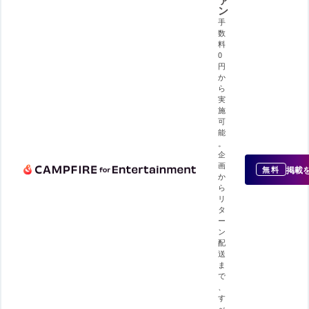
ン
手
数
料
0
円
か
ら
実
施
可
能
。
企
画
掲載
無料
か
ら
リ
タ
ー
ン
配
送
ま
で
、
す
べ