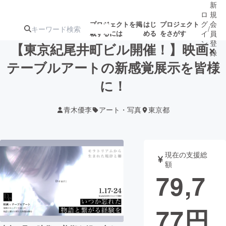
新
ロ
規
グ
会
プロジェクトを掲
はじ
プロジェクト
/
載するには
める
をさがす
イ
員
ン
登
【東京紀尾井町ビル開催！】映画×
録
テーブルアートの新感覚展示を皆様
に！
人気のプロ
注目のリ
注目の新着プロ
募集終了が近いプ
もうすぐ公開
ジェクト
ターン
ジェクト
ロジェクト
されます
青木優李
アート・写真
東京都
アート・写真
音楽
現在の支援総
テクノロジー・ガジェット
ゲーム・サ
額
79,7
映像・映画
書籍・雑誌
77
円
ビジネス・起業
チャレンジ