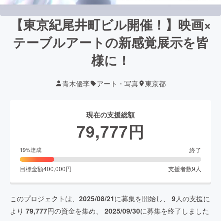
【東京紀尾井町ビル開催！】映画×
テーブルアートの新感覚展示を皆
様に！
青木優李
アート・写真
東京都
現在の支援総額
79,777
円
終了
19
%達成
目標金額
400,000
円
支援者数
9
人
このプロジェクトは、
2025/08/21
に募集を開始し、
9
人の支援に
より
79,777
円の資金を集め、
2025/09/30
に募集を終了しました