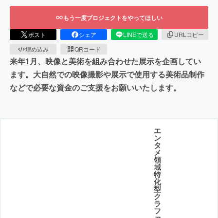
もう一度プロジェクトをやってほしい
ポスト
シェア
LINEで送る
URLコピー
埋め込み
QRコード
来年1月、映像と美術を組み合わせた展示を企画してい
ます。大自然での映像撮影や展示で使用する美術品制作
などで必要な資金のご支援をお願いいたします。
エ
ン
タ
メ
領
域
特
化
型
ク
ラ
フ
ァ