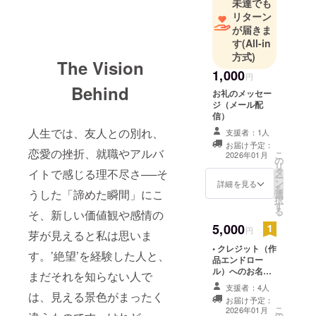
未達でも
リターン
が届きま
す
(All-in
方式)
The Vision
1,000
円
Behind
お礼のメッセー
ジ（メール配
信）
人生では、友人との別れ、
支援者：1人
お届け予定：
恋愛の挫折、就職やアルバ
こ
2026年01月
の
リ
タ
イトで感じる理不尽さ──そ
ー
ン
詳細を見る
を
うした「諦めた瞬間」にこ
選
択
す
る
そ、新しい価値観や感情の
5,000
円
芽が見えると私は思いま
• クレジット（作
す。’絶望’を経験した人と、
品エンドロー
ル）へのお名前
まだそれを知らない人で
掲載 • パンフ
支援者：4人
レットへのお名
は、見える景色がまったく
お届け予定：
前掲載 【お名前
こ
2026年01月
の