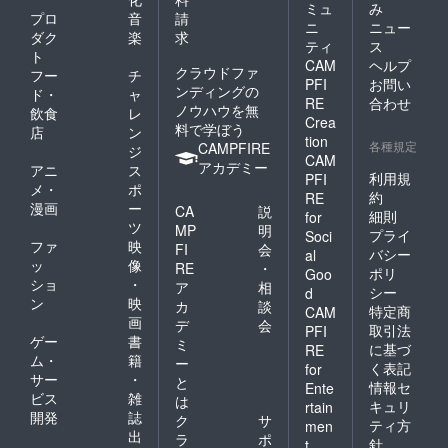
ミュ
み
プロ
音
請
ニ
ニュー
ダク
楽
求
ティ
ス
ト
CAM
ヘルプ
クラウドファ
フー
チ
PFI
お問い
ンディングの
ド・
ャ
RE
合わせ
ノウハウを無
飲食
レ
Crea
料で学ぼう
店
ン
tion
各種規定
CAMPFIRE
ジ
CAM
アカデミー
アニ
ス
利用規
PFI
メ・
ポ
約
RE
漫画
ー
CA
説
細則
for
ツ
MP
明
プライ
Soci
ファ
映
FI
会
バシー
al
ッ
像
RE
・
ポリ
Goo
ショ
・
ア
相
シー
d
ン
映
カ
談
特定商
CAM
画
デ
会
取引法
PFI
ゲー
書
ミ
に基づ
RE
ム・
籍
ー
く表記
for
サー
・
と
情報セ
Ente
ビス
雑
は
キュリ
rtain
開発
誌
ク
サ
ティ方
men
出
ラ
ポ
針
t