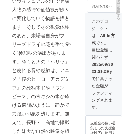
いヴィジュアルの中で登場
タ
像は展示期間の
に掲載を希望さ
映像脚本のデジ
ー
ン
終了後もインス
詳細を見る
れるお名前をご
タル配信 • 本
を
人物の感情や価値観が徐々
選
タグラムなどの
記入ください •
作品イメージの
択
す
各種SNSにおい
映像の先行公開
スマホ壁紙配信
に変化していく物語を描き
る
て継続的に公開
このプロ
（一般公開前に
（またはポスト
されます） ・掲
視聴可能） • メ
ます。そしてその視覚体験
カード） ※脚本
ジェクト
載方法：文字の
イキング映像の
と壁紙はどちら
のあと、来場者自身がフ
み ・注意事項：
は、
All-In方
デジタル配信
も支援者様の
支援時、必ず備
※youtubeでの限
メールアドレス
式
です。
リーズドライの花を手で“砕
考欄に掲載を希
定公開のリンク
へお送りする予
望されるお名前
目標金額に
をお送りいたし
定です。
く”参加型の演出がありま
をご記入くださ
ます。先行公開
関わらず、
い •広告CMの制
の時期につきま
す。砕くときの「パリッ」
作 ※詳細 内容：
2025/09/30
しては映像の制
短尺の動画を制
作状況を見て更
と崩れる音や感触は、アニ
23:59:59
ま
作します。動画
新させていただ
の尺は相談の上
メ『僕のヒーローアカデミ
でに集まっ
きます。 • 宣材
決定します。 撮
写真・静止画の
た金額が
ア』の死柄木弔や『ワン
影場所：基本的
撮影（スタジオ
に指定はありま
ファンディ
費別途負担） ※
ピース』の青キジの氷が砕
せん。有料施設
撮影の詳細 内容:
ングされま
やスタジオ利用
希望する方の写
ける瞬間のように、静かで
が必要な場合は
す。
真を撮影しま
費用のご負担を
す。撮影枚数は
力強い印象を残します。加
お願いいたしま
相談の上決定し
す。 撮影日時：
えて、長野・上高地で撮影
ます。 撮影場所:
支援金の使い道
クラウドファン
基本的に指定は
集まった支援金
した雄大な自然の映像を組
ディング終了後
ありません。ス
は以下に使用す