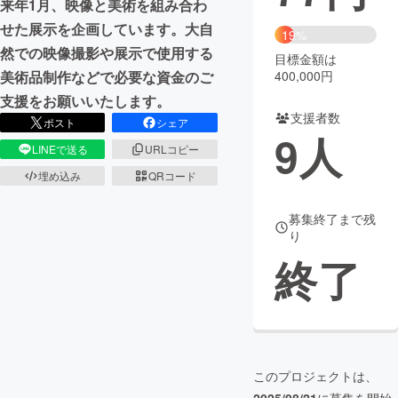
来年1月、映像と美術を組み合わ
せた展示を企画しています。大自
まちづくり・地域活性化
19%
然での映像撮影や展示で使用する
目標金額は
400,000円
美術品制作などで必要な資金のご
CAMPFIRE for Social Good
CAMPFIRE Creation
支援をお願いいたします。
CAMPFIREふるさと納税
machi-ya
コミュニティ
支援者数
ポスト
シェア
9
人
LINEで送る
URLコピー
埋め込み
QRコード
募集終了まで残
り
終了
このプロジェクトは、