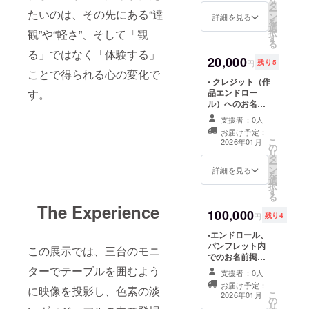
タ
のみ） 【お名前
に掲載を希望さ
ー
たいのは、その先にある“達
ン
掲載の詳細】 ・
詳細を見る
れるお名前をご
を
選
掲載期間：2026
記入ください •
観”や“軽さ”、そして「観
択
す
年1月17日か
映像の先行公開
る
ら〜（映像は展
る」ではなく「体験する」
（一般公開前に
20,000
示期間の終了後
視聴可能）
円
残り5
もインスタグラ
ことで得られる心の変化で
youtubeでの限
• クレジット（作
ムなどの各種
定公開のリンク
す。
品エンドロー
SNSにおいて継
をお送りいたし
ル）へのお名前
続的に公開され
ます。先行公開
掲載（希望者の
ます） ・掲載方
の時期は映像の
支援者：0人
み） • パンフ
法：文字のみ ・
制作状況を見て
お届け予定：
レットへのお名
注意事項：支援
更新いたしま
こ
2026年01月
の
前掲載（希望者
時、必ず備考欄
す。
リ
タ
のみ） 【お名前
に掲載を希望さ
ー
ン
掲載の詳細】 ・
詳細を見る
れるお名前をご
を
選
掲載期間：2026
記入ください •
択
す
年1月17日か
映像の先行公開
る
ら〜（映像は展
（一般公開前に
The Experience
100,000
示期間の終了後
視聴可能）
円
残り4
もインスタグラ
youtubeの限定
•エンドロール、
ムなどの各種
公開リンクをお
パンフレット内
SNSにおいて継
送りいたしま
この展示では、三台のモニ
でのお名前掲載
続的に公開され
す。 先行公開の
【お名前掲載の
ターでテーブルを囲むよう
ます） ・掲載方
時期につきまし
支援者：0人
詳細】 ・掲載期
法：文字のみ ・
ては、映像の制
お届け予定：
に映像を投影し、色素の淡
間：2026年1月
注意事項：支援
作状況を見て更
こ
2026年01月
の
17日から〜（映
時、必ず備考欄
新いたします。 •
リ