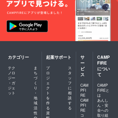
カテゴリー
起案サポート
サ
CAMP
ー
FIRE
テク
ま
プ
ス
ビ
につい
ノロ
ち
ロ
タ
ス
て
ジー
づ
ジ
ッ
・ガ
く
ェ
フ
CAM
CAMP
ジェ
り
ク
に
PFI
FIREと
ット
・
ト
相
RE
は
地
を
談
CAM
あんし
域
作
す
PFI
ん・安
活
る
る
RE
全への
性
資
コ
取り組
化
料