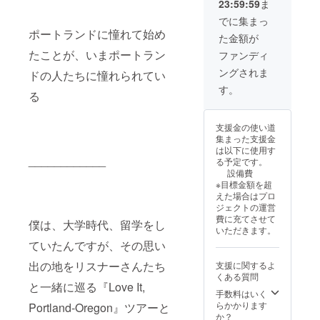
23:59:59
ま
を・・
彼らが
」 そん
大人に
でに集まっ
な意味
なった
ポートランドに憧れて始め
た金額が
合いに
時に、
してみ
全員で
たことが、いまポートラン
ファンディ
まし
はなく
ングされま
た。
とも、
ドの人たちに憧れられてい
「••」に
何人か
す。
る
は、そ
が、
れぞれ
「グレ
の言葉
パーっ
支援金の使い道
を当て
て当た
集まった支援金
はめて
り前の
は以下に使用す
みてく
環境
____________
る予定です。
ださ
じゃな
設備費
い。 楽
かった
※目標金額を超
しむ、
んだ」
えた場合はプロ
遊ぶ、
って気
ジェクトの運営
汗を流
づいて
費に充てさせて
す、励
くれる
僕は、大学時代、留学をし
いただきます。
む、慈
と思っ
ていたんですが、その思い
し
ていま
む、、
す。
出の地をリスナーさんたち
支援に関するよ
大きく
フェン
くある質問
描かれ
スの周
と一緒に巡る『Love It,
ている
りに掲
手数料はいく
のは、
げられ
らかかります
Portland-Oregon』ツアーと
グレ
ていた
か？