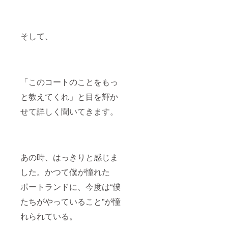
袖丈
会社、
20 Lサ
個人の
イズ 身
お名前
丈 73
を出せ
そして、
身幅
る権利
55 肩
です。
幅 50
ロゴな
袖丈
どがあ
22 XLサ
る場合
イズ 身
は、そ
「このコートのことをもっ
丈 77
ちらの
身幅
データ
と教えてくれ」と目を輝か
58 肩
をいた
幅 54
だき、
せて詳しく聞いてきます。
袖丈
看板に
24 XXL
印刷さ
サイズ
せてい
身丈
ただき
81 身
ます。
あの時、はっきりと感じま
幅 63
掲載期
肩幅
間は、
した。かつて僕が憧れた
57 袖
2025年
丈 25
12月23
ポートランドに、今度は“僕
日〜
2026年
たちがやっていること”が憧
12月22
れられている。
日まで
公序良