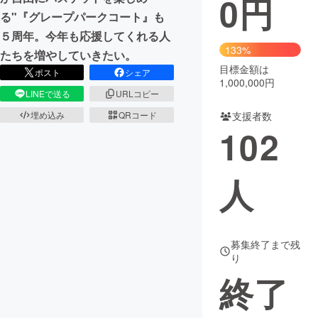
0
円
る"『グレープパークコート』も
まちづくり・地域活性化
５周年。今年も応援してくれる人
133%
たちを増やしていきたい。
目標金額は
CAMPFIRE for Social Good
CAMPFIRE Creation
ポスト
シェア
1,000,000円
CAMPFIREふるさと納税
machi-ya
コミュニティ
LINEで送る
URLコピー
支援者数
埋め込み
QRコード
102
人
募集終了まで残
り
終了