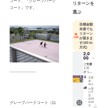
コート、『グレープパーク
２００７年
リターンを
（〜現在）
コート』です。
選ぶ
より、アイ
シンシー
ホース（現
目標金額
シーホース
未達でも
リターン
三河）の
が届きま
ホームコー
す
(All-in
トMCを担
方式)
当。
2,0
00
円
２０１４年
ご支援
（〜現在）
くだ
____________
より、オレ
さった
方に、
ゴン州ポー
支援
お礼の
者：
トランドへ
メール
45人
行く『Love
を送ら
お届
せてい
It, Portland』
け予
ただき
定：
ツアーを開
ます。
2025
グレープパークコート（以
年09
催。
こ
月
の