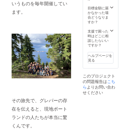
パーで
看板、
いうものを毎年開催してい
毎日バ
あの
目標金額に届
ます。
スケッ
時、”大
かなかった場
トを楽
人た
合どうなりま
しむ少
ち”が支
すか？
年。 そ
えてく
の後ろ
れたか
支援で困った
にはグ
ら、自
時はどこに相
レパー
分たち
談したらいい
のゴー
がバス
ですか？
ルやス
ケット
ニー
を思
ヘルプページを
カー、
いっき
見る
そし
り楽し
て、新
める環
たにグ
境が
このプロジェクト
レパー
あった
の問題報告は
内に移
んだ、
こち
転して
と。 そ
ら
よりお問い合わ
きた
のバト
せください
ファー
ンを、
マシー
今度は
その旅先で、グレパーの存
を祝う
彼らが
在を伝えると、現地ポート
かのよ
次の世
うに、
代へ渡
ランドの人たちが本当に驚
ファー
して
マシー
いって
くんです。
のカッ
欲しい