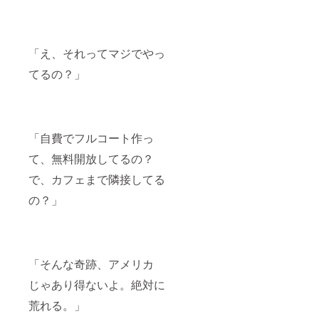
プに、
なと
バリス
願って
タの姿
いま
も。 こ
す。 こ
のTシャ
の”大人
「え、それってマジでやっ
ツを着
たち”の
てるの？」
て、グ
仲間に
レパー
なって
で、"B
くれま
est
せん
Dodo
か？ 広
Time"
告看板
「自費でフルコート作っ
を！ 素
の大き
材： 綿
さは横
て、無料開放してるの？
100% S
15cm、
サイズ
縦60cm
で、カフェまで隣接してる
身丈
の縦長
の？」
65 身
看板で
幅 49
す。 グ
肩幅
レープ
42 袖
パーク
丈 19
コート
Mサイ
の周り
「そんな奇跡、アメリカ
ズ 身
を囲む
丈 69
フェン
じゃあり得ないよ。絶対に
身幅
スの柱
52 肩
に、あ
荒れる。」
幅 46
なたの