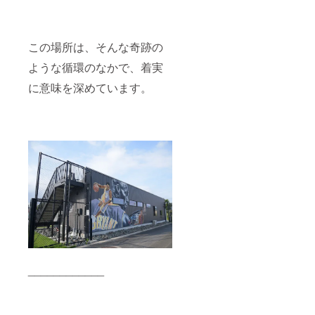
俗に反
するも
のはお
断りし
この場所は、そんな奇跡の
ます。
内容に
ような循環のなかで、着実
ついて
は別途
に意味を深めています。
打ち合
わせに
て決定
させて
いただ
きま
す。 備
考欄に
掲載し
たい個
人名、
もしく
は法人
名など
のお名
前をご
____________
記入く
ださ
い。