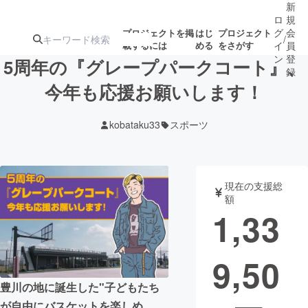
新
ロ
規
グ
会
プロジェクトを掲
はじ
プロジェクト
/
載するには
める
をさがす
イ
員
ン
登
5周年の『グレープパークコート』、
録
今年も応援お願いします！
人気のプロ
注目のリ
注目の新着プロ
募集終了が近いプ
もうすぐ公開
kobataku33
スポーツ
ジェクト
ターン
ジェクト
ロジェクト
されます
アート・写真
音楽
現在の支援総
額
1,33
テクノロジー・ガジェット
ゲーム・サ
9,50
映像・映画
書籍・雑誌
豊川の地に誕生した"子どもたち
ビジネス・起業
チャレンジ
が自由にバスケットを楽しめ