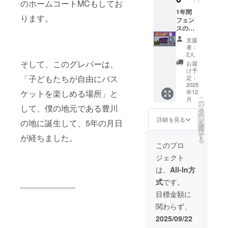
のホームコートMCもしてお
に移転
した時
1年間
ります。
２０２０年
に、改
フェン
めてこ
スの柱
には、地
のグレ
に名前
元、愛知県
支援
パーの
を入れ
者：
豊川市に、
ある地
る権利
2人
名「土
です。
「誰もが自
そして、このグレパーは、
お届
筒（ど
今、グ
け予
由に使える
ど
レパー
「子どもたちが自由にバス
定：
ストリート
う）」
で遊ん
2025
年12
ケットを楽しめる場所」と
を
でいる
バスケット
こ
月
フィー
子ども
の
コート」、
リ
して、僕の地元である豊川
チャー
たち
タ
ー
したの
は、何
『グレープ
ン
詳細を見る
の地に誕生して、5年の月日
を
で、今
も考え
選
パークコー
択
回のク
ず思
す
が経ちました。
る
ト』をオー
ラファ
いっき
このプロ
ンでも
りこの
プン！
ジェクト
そこに
環境を
かけ
享受し
は、
All-In方
て、
てもら
式
です。
____________
"Best
いた
Dodo
いって
目標金額に
Time"
思って
関わらず、
「土筒
いま
で最高
す。 し
2025/09/22
の時間
かし、