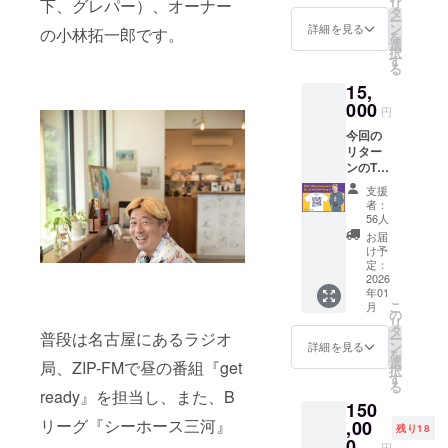
下、グレパー）、オーナー
リ
タ
２０１９
ー
ン
詳細を見る
の小林拓一郎です。
を
年、名古屋
選
択
す
市中区千代
る
田にて、遊
15,
000
び方改革を
円
提唱したカ
今回の
リター
フェ
ンのT
『Pharmacy
シャツ
支援
Coffee Lab』
です
者：
が、５
をオープ
56人
周年と
お届
ン。
いうこ
け予
とで、
定：
グレ
2026
本業の喋る
年01
パー
仕事を中心
こ
月
の"歴
の
リ
史"を詰
に、「バス
タ
普段は名古屋にあるラジオ
ー
め込み
ン
詳細を見る
ケ、ラジ
を
まし
選
局、ZIP-FMで昼の番組『get
択
オ、オレゴ
た。
す
る
ファー
ン」を３つ
ready』を担当し、また、B
150
マシー
の柱として
をグレ
リーグ『シーホース三河』
,00
残り18
活動中。
パー内
0
円