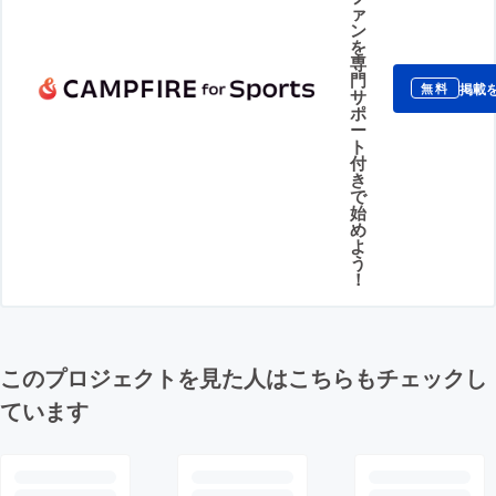
ァ
ン
を
専
門
掲載
無料
サ
ポ
ー
ト
付
き
で
始
め
よ
う
！
このプロジェクトを見た人はこちらもチェックし
ています