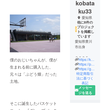
kobata
ku33
愛知県
他に8件の
プロジェク
トを掲載し
ています
愛知県豊川
市出身
２００５年
僕のおじいちゃんが、僕が
https://kobataku33.com/
（〜現
https://pharmacy-coffee-lab.com/
生まれる前に購入した、
在）、愛知
https://grapeparkcourt.com/
特定商取引
元々は「ぶどう畑」だった
県名古屋市
法に基づく
に本社を置
土地。
表記
くZIP-FMで
メッセー
ナビゲー
ジを送る
ターデ
ビュー。
そこに誕生したバスケット