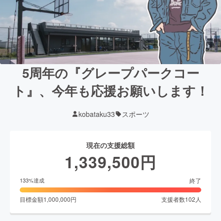
5周年の『グレープパークコー
ト』、今年も応援お願いします！
kobataku33
スポーツ
現在の支援総額
1,339,500
円
終了
133
%達成
目標金額
1,000,000
円
支援者数
102
人