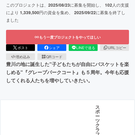
このプロジェクトは、
2025/08/23
に募集を開始し、
102
人の支援
により
1,339,500
円の資金を集め、
2025/09/22
に募集を終了し
ました
もう一度プロジェクトをやってほしい
ポスト
シェア
LINEで送る
URLコピー
埋め込み
QRコード
豊川の地に誕生した"子どもたちが自由にバスケットを楽
しめる"『グレープパークコート』も５周年。今年も応援
してくれる人たちを増やしていきたい。
ス
ポ
ー
ツ
ク
ラ
フ