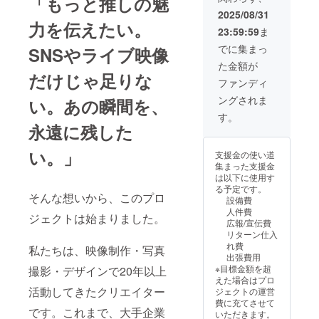
「もっと推しの魅
品として記録・
証明書（デジタ
の推し活を、作
展示・共有しま
2025/08/31
ル＋印刷版） ※
品に昇華させる
力を伝えたい。
す。 内容： 〇場
撮影は半日〜1日
23:59:59
ま
体験を。」
所：東京近郊・
（応相談） ※素
関東圏 〇日時：
でに集まっ
SNSやライブ映像
材はオンライン
２０２５年１１
納品＋希望者に
た金額が
月頃を予定 - 全
はUSB納品も可
だけじゃ足りな
国対応（交通
ファンディ
※支援者様の交通
費・宿泊費込
費や滞在費：支
ングされま
い。あの瞬間を、
み）※島しょ地
援者様の交通費
域・海外は事前
す。
や滞在費は各自
永遠に残した
にご相談くださ
でご負担くださ
い。 - オリジナ
い。 ※支援者様
ル画像（10点以
い。」
との連絡方法：
支援金の使い道
上） - 映像作品
詳細はメールで
集まった支援金
（5分以上／ド
連絡します。
は以下に使用す
キュメンタリー
「推し活を、世
る予定です。
風も可） - SNS
そんな想いから、このプロ
界に届ける。あ
設備費
展開素材 - 推し
なたの想いが、
人件費
ジェクトは始まりました。
活応援証明書
文化になる。」
広報/宣伝費
（アクリルパネ
リターン仕入
ル額装版） - 展
れ費
私たちは、映像制作・写真
示・上映企画の
出張費用
ご相談も可能 -
※目標金額を超
撮影・デザインで20年以上
制作過程の記録
えた場合はプロ
映像（メイキン
活動してきたクリエイター
ジェクトの運営
グ）付き -豪華
費に充てさせて
フォトブック
です。これまで、大手企業
いただきます。