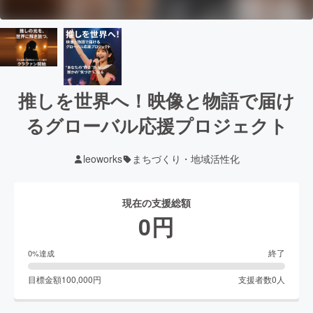
推しを世界へ！映像と物語で届け
るグローバル応援プロジェクト
leoworks
まちづくり・地域活性化
現在の支援総額
0
円
終了
0
%達成
目標金額
100,000
円
支援者数
0
人