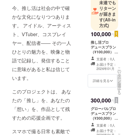
未達でも
今、推し活は社会の中で確
リターン
が届きま
かな文化になりつつありま
す
(All-in
す。 アイドル、アーティス
方式)
100,000
ト、VTuber、コスプレイ
円
推し活プロ
ヤー、配信者—— その一人
デュースプラン
ひとりの魅力を、映像と物
（¥100,000） あ
なたの「推し
支援者：0人
語で記録し、発信すること
活」を、マイケ
お届け予定：
ルユンデザイン
こ
に意味があると私は信じて
2026年01月
の
＆プロモーショ
リ
タ
ンが完全プロ
います。
ー
ン
デュース。 ヒア
詳細を見る
を
選
リングから撮
択
す
影・編集・演出
このプロジェクトは、 あな
る
まで、あなたの
300,000
たの「推し」を、あなたの
想いを形にする
円
一連のプロセス
「想い」を、作品として残
グローバルプロ
をサポートしま
デュースプラン
す。 内容： 場
すための応援企画です。
（¥300,000） 推
所：東京近郊・
し活を、世界に
関東圏 日時：２
支援者：0人
発信するレベル
０２５年１１月
スマホで撮る日常も素敵で
お届け予定：
へ。 マイケルユ
頃を予定 - 出張
こ
2026年01月