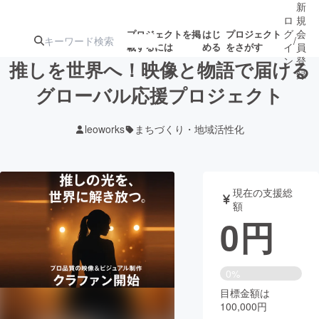
新
ロ
規
グ
会
プロジェクトを掲
はじ
プロジェクト
/
載するには
める
をさがす
イ
員
ン
登
推しを世界へ！映像と物語で届ける
録
グローバル応援プロジェクト
人気のプロ
注目のリ
注目の新着プロ
募集終了が近いプ
もうすぐ公開
leoworks
まちづくり・地域活性化
ジェクト
ターン
ジェクト
ロジェクト
されます
アート・写真
音楽
現在の支援総
額
0
円
テクノロジー・ガジェット
ゲーム・サ
映像・映画
書籍・雑誌
0%
目標金額は
100,000円
ビジネス・起業
チャレンジ