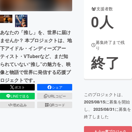
支援者数
まちづくり・地域活性化
0
人
CAMPFIRE for Social Good
CAMPFIRE Creation
あなたの「推し」を、世界に届け
CAMPFIREふるさと納税
machi-ya
コミュニティ
ませんか？ 本プロジェクトは、地
募集終了まで残
下アイドル・インディーズアー
り
終了
ティスト・VTuberなど、まだ知
られていない“推し”の魅力を、映
像と物語で世界に発信する応援プ
ロジェクトです。
ポスト
シェア
このプロジェクトは、
LINEで送る
URLコピー
2025/08/15
に募集を開始
埋め込み
QRコード
し、
2025/08/31
に募集を
終了しました
もう一度プロジェク