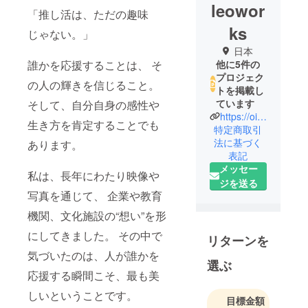
leowor
「推し活は、ただの趣味
ks
じゃない。」
日本
誰かを応援することは、 そ
他に5件の
プロジェク
の人の輝きを信じること。
トを掲載し
ています
そして、自分自身の感性や
https://oinori.online/michaelyun/
生き方を肯定することでも
特定商取引
法に基づく
あります。
表記
メッセー
私は、長年にわたり映像や
ジを送る
写真を通じて、 企業や教育
機関、文化施設の“想い”を形
にしてきました。 その中で
リターンを
気づいたのは、人が誰かを
選ぶ
応援する瞬間こそ、最も美
しいということです。
目標金額