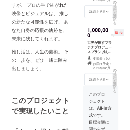
の
ンデザイン＆プ
撮影（東京・関
すが、 プロの手で紡がれた
リ
タ
ロモーションが
東圏（出張費込
ー
ン
あなたの推しを
詳細を見る
映像とビジュアルは、 推し
み）※その他地域
を
選
テーマに、映像
は応相談（交通
択
す
作品・ビジュア
の新たな可能性を広げ、 あ
費別途） - オリ
る
ル・SNS展開ま
ジナル画像（3
1,000,00
なた自身の応援の軌跡を、
でトータルプロ
点）＋動画（約2
残り3
0
デュースしま
円
分） - SNS用素
未来に残してくれます。
す。 内容： 場
材（バナー／プ
世界が推すプラ
所：東京近郊・
ロフィール画像
チナプロデュー
関東圏・関西
など） - 推し活
推し活は、人生の芸術。 そ
スプラン 推し活
圏・中部地方 日
応援証明書（デ
は、人生の芸
時：２０２５年
支援者：0人
ジタル記念品）
の一歩を、ぜひ一緒に踏み
術。 あなたの想
１１月頃を予定 -
※撮影は1日（3
お届け予定：
いを、未来に残
出張撮影（東京
こ
出しましょう。
2026年02月
時間程度）を予
の
す。 このプラン
近郊・関東圏・
リ
定 ※素材はオン
タ
は、マイケルユ
関西圏・中部地
ー
ライン納品
ン
ンデザイン＆プ
詳細を見る
方※出張費込み/※
を
（JPEG／MP4
選
ロモーションが
四国・九州・北
択
形式） ※支援者
す
全力でプロ
海道・離島は応
る
様の交通費や滞
デュースする最
このプロ
相談 - コンセプ
在費：支援者様
このプロジェクト
高峰の推し活体
ト設計＋ビジュ
ジェクト
の交通費や滞在
験。 撮影・編
アルディレク
費は各自でご負
集・演出・記
は、
All-In方
で実現したいこと
ション - オリジ
担ください。 ※
録・発信までを
ナル画像（5点）
式
です。
支援者様との連
一貫してサポー
＋動画（約3分）
絡方法：詳細は
トし、あなたの
目標金額に
- SNS展開用素
メールで連絡し
推し活を芸術作
材 - 推し活応援
関わらず、
ます。 「あなた