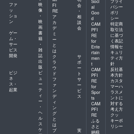
プライ
Soci
ファ
映
FI
会
バシー
al
ッ
像
RE
・
ポリ
Goo
ショ
・
ア
相
シー
d
ン
映
カ
談
特定商
CAM
画
デ
会
取引法
PFI
ゲー
書
ミ
に基づ
RE
ム・
籍
ー
く表記
for
サー
・
と
情報セ
Ente
ビス
雑
は
キュリ
rtain
開発
誌
ク
サ
ティ方
men
出
ラ
ポ
針
t
版
ウ
ー
反社基
CAM
ビジ
ビ
ド
ト
本方針
PFI
ネ
ュ
フ
サ
カスタ
RE
ス・
ー
ァ
ー
マーハ
for
起業
テ
ン
ビ
ラスメ
Spor
ィ
デ
ス
ントに
ts
ー
ィ
対する
CAM
・
ン
考え方
PFI
ヘ
グ
クッ
RE
ル
と
キーポ
ふる
ス
は
リシー
さと
ケ
プ
実
納税