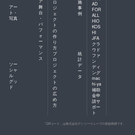
ア
ロ
施
AD
アー
舞
ジ
事
FOR
ト・
台
ェ
例
ALL
写真
・
ク
HIO
パ
ト
KOS
フ
の
HI
ォ
作
JFA
ー
り
クラ
マ
方
ウド
ン
プ
統
ファ
ス
ロ
計
ン
ソー
ジ
デ
ディ
シャ
ェ
ー
ング
ル
ク
タ
mac
グッ
ト
hi-ya
ド
の
補助
広
金申
め
請サ
方
ポー
ト
「QRコード」は株式会社デンソーウェーブの登録商標です。