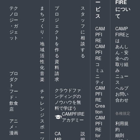
ー
FIRE
テク
ま
プ
ス
ビ
につい
ノロ
ち
ロ
タ
ス
て
ジー
づ
ジ
ッ
・ガ
く
ェ
フ
CAM
CAMP
ジェ
り
ク
に
PFI
FIREと
ット
・
ト
相
RE
は
地
を
談
CAM
あんし
域
作
す
PFI
ん・安
活
る
る
RE
全への
性
資
コ
取り組
化
料
ミュ
み
プロ
音
請
ニ
ニュー
ダク
楽
求
ティ
ス
ト
CAM
ヘルプ
クラウドファ
フー
チ
PFI
お問い
ンディングの
ド・
ャ
RE
合わせ
ノウハウを無
飲食
レ
Crea
料で学ぼう
店
ン
tion
各種規定
CAMPFIRE
ジ
CAM
アカデミー
アニ
ス
利用規
PFI
メ・
ポ
約
RE
漫画
ー
CA
説
細則
for
ツ
MP
明