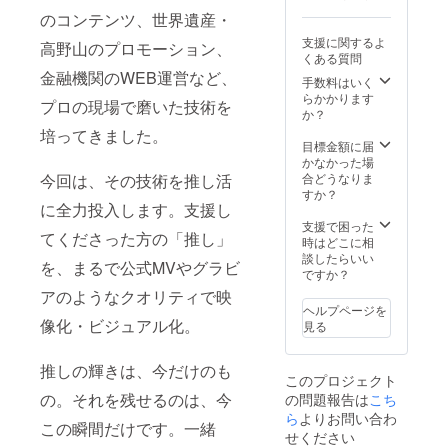
（A5横サイズ・
のコンテンツ、世界遺産・
１２ページ） 〇
撮影・制作期
支援に関するよ
高野山のプロモーション、
間： - 撮影：複
くある質問
数日対応（ロケ
金融機関のWEB運営など、
地選定含む） -
手数料はいく
納品：撮影後1〜
らかかります
プロの現場で磨いた技術を
2ヶ月以内 ※支援
か？
者様の交通費や
培ってきました。
滞在費：支援者
目標金額に届
様の交通費や滞
かなかった場
在費は各自でご
合どうなりま
今回は、その技術を推し活
負担ください。
すか？
に全力投入します。支援し
※支援者様との連
絡方法：詳細は
支援で困った
てくださった方の「推し」
メールで連絡し
時はどこに相
ます。 「あなた
談したらいい
を、まるで公式MVやグラビ
の推し活が、文
ですか？
化になる。 それ
アのようなクオリティで映
は、誰かの記憶
ヘルプページを
に残る芸術作
像化・ビジュアル化。
見る
品。」
推しの輝きは、今だけのも
このプロジェクト
の。それを残せるのは、今
の問題報告は
こち
ら
よりお問い合わ
この瞬間だけです。一緒
せください