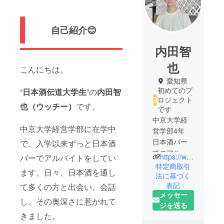
自己紹介😊
内田智
也
こんにちは。
愛知県
初めてのプ
“
日本酒伝道大学生
”の
内田智
ロジェクト
也（ウッチー）
です。
です
中京大学経
中京大学経営学部に在学中
営学部4年
日本酒バー
で、入学以来ずっと日本酒
でのアルバ
https://www.instagram.com/sake_dendo_?igsh=bHU3enk5bG1hanlq&utm_source=qr
バーでアルバイトをしてい
イトを通し
特定商取引
ます。日々、日本酒を通し
て日本酒に
法に基づく
表記
親しみ、
て多くの方と出会い、会話
メッセー
「米」
し、その奥深さに惹かれて
ジを送る
「水」「技
きました。
術」による