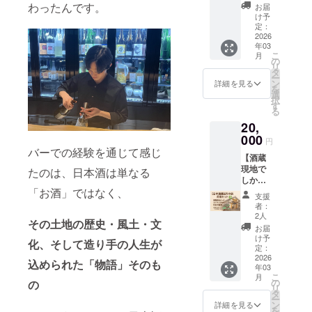
ではの
るアイ
伝え下
わったんです。
お届
限定品
テム
さい。
け予
(竹)】
や、蔵
定：
旅の中
2026
元の想
年03
で出
いが詰
こ
月
会った
まった
の
リ
「その
オリジ
タ
ー
土地、
ナル
ン
詳細を見る
を
その酒
グッズ
選
択
蔵でし
です。
す
る
か手に
名称：
20,
入らな
キーホ
い」限
000
ルダー
円
定グッ
やス
バーでの経験を通じて感じ
【酒蔵
ズをお
テッ
現地で
届けし
たのは、日本酒は単なる
カーな
しか手
ます。
ど現地
に入ら
「お酒」ではなく、
地元で
に行か
支援
ない酒
親しま
ないと
者：
蔵なら
れてい
手に入
2人
その土地の歴史・風土・文
ではの
るアイ
らない
お届
限定品
テム
アイテ
け予
化、そして造り手の人生が
(松)】
や、蔵
定：
ム 内容
旅の中
2026
元の想
量：1個
込められた「物語」そのも
年03
で出
いが詰
こ
月
会った
まった
の
の
リ
「その
オリジ
タ
ー
土地、
ナル
ン
詳細を見る
を