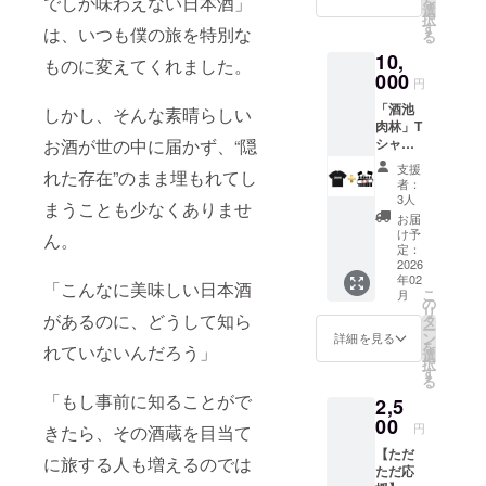
でしか味わえない日本酒」
を
様のロ
選
択
ゴが記
す
は、いつも僕の旅を特別な
る
載され
10,
ていま
ものに変えてくれました。
す。
000
円
「酒池
しかし、そんな素晴らしい
肉林」T
シャツ
お酒が世の中に届かず、“隠
& [応援]
支援
れた存在”のまま埋もれてし
※サイズ
者：
表をも
3人
まうことも少なくありませ
とにサ
お届
イズの
け予
ん。
選択を
定：
してく
2026
年02
ださ
「こんなに美味しい日本酒
こ
月
い。 ※
の
リ
裏面に
があるのに、どうして知ら
タ
ー
はスポ
ン
詳細を見る
を
れていないんだろう」
ンサー
選
択
様のロ
す
る
ゴが記
「もし事前に知ることがで
2,5
載され
ていま
00
円
きたら、その酒蔵を目当て
す。
【ただ
に旅する人も増えるのでは
ただ応