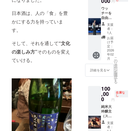
000
円
す。
ウッ
日本酒は、人の「食」を豊
チーを
自由に
かにする力を持っていま
使える
支援
権（8時
者：
す。
間拘
1人
束、交
お届
通費宿
け予
そして、それを通して
“文化
泊費は
定：
別途）
2026
の楽しみ方”
そのものを変え
年02
・有効
こ
月
ていける。
期限：
の
リ
2026年
タ
ー
2月末ま
ン
詳細を見る
を
で ※公
選
択
序良俗
す
る
に反す
100
る内
容、法
,00
在庫な
し
令に違
0
円
反する
内容な
純米大
どはお
吟醸主
受けで
（スポ
きませ
ン
支援
ん。
サー）
者：
※このリ
1人