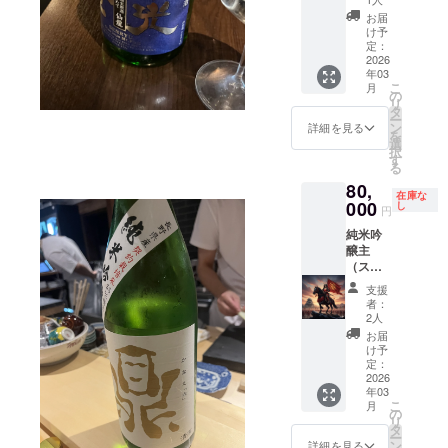
ターン
お届
をご購
け予
入され
定：
る方は
2026
年03
既に決
こ
月
定して
の
リ
いるた
タ
ー
め、事
ン
詳細を見る
を
前のご
選
択
連絡な
す
る
くご支
80,
援され
在庫な
ないよ
000
し
円
うご注
純米吟
意くだ
醸主
さい。
（スポ
以下リ
ン
ターン
支援
サー）
内容を
者：
※このリ
ご確認
2人
ターン
してい
お届
をご購
ただ
け予
入され
き、お
定：
る方は
2026
間違い
年03
既に決
のない
こ
月
定して
ように
の
リ
いるた
お願い
タ
ー
め、事
いたし
ン
詳細を見る