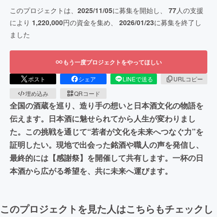
このプロジェクトは、
2025/11/05
に募集を開始し、
77
人の支援
により
1,220,000
円の資金を集め、
2026/01/23
に募集を終了し
ました
もう一度プロジェクトをやってほしい
ポスト
シェア
LINEで送る
URLコピー
埋め込み
QRコード
全国の酒蔵を巡り、造り手の想いと日本酒文化の物語を
伝えます。日本酒に魅せられてから人生が変わりまし
た。この挑戦を通じて“若者が文化を未来へつなぐ力”を
証明したい。現地で出会った銘酒や職人の声を発信し、
最終的には【感謝祭】を開催して共有します。一杯の日
本酒から広がる希望を、共に未来へ運びます。
このプロジェクトを見た人はこちらもチェックし