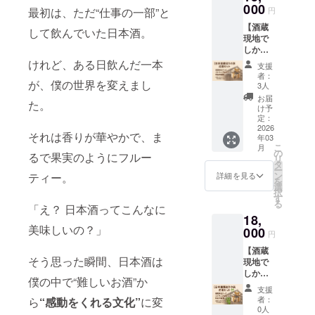
程:3/5(
000
利用に
円
最初は、ただ“仕事の一部”と
木)19:3
つい
【酒蔵
0(予定)
て】 ・
して飲んでいた日本酒。
現地で
場所:名
3月6日
しか手
駅周辺
の試飲
に入ら
(予定)
けれど、ある日飲んだ一本
会でご
支援
ない酒
【ご利
利用で
者：
蔵なら
が、僕の世界を変えまし
用につ
きま
3人
ではの
いて】
す。 ・
お届
た。
限定
・3月5
参加券
け予
品】 旅
日の感
定：
は当日
の中で
2026
謝祭で
の受け
それは香りが華やかで、ま
年03
出会っ
ご利用
渡しと
こ
月
た「そ
できま
の
なるた
るで果実のようにフルー
リ
の土
す。 ・
タ
め試飲
ー
地、そ
参加券
ン
会当日
ティー。
詳細を見る
を
の酒蔵
は当日
選
にこち
択
でしか
の受け
す
らのリ
る
手に入
「え？ 日本酒ってこんなに
渡しと
ターン
18,
らな
なるた
をご購
美味しいの？」
い」限
000
め感謝
入した
円
定グッ
祭当日
旨をお
【酒蔵
ズをお
にこち
伝え下
そう思った瞬間、日本酒は
現地で
届けし
らのリ
さい。
しか手
ます。
ターン
僕の中で“難しいお酒”か
に入ら
地元で
をご購
支援
ない酒
親しま
入した
者：
ら
“感動をくれる文化”
に変
蔵なら
れてい
旨をお
0人