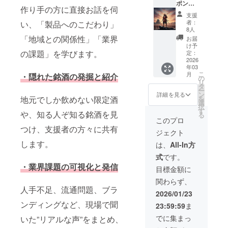
ポン
ターン
時スポ
待
作り手の方に直接お話を伺
サー）
内容を
ンサー
（2026
支援
※このリ
ご確認
掲載 掲
年3月5
者：
い、「製品へのこだわり」
ターン
してい
載期
8人
日） ※
をご購
ただ
間：投
「地域との関係性」「業界
詳細は
お届
入され
き、お
稿時か
け予
別途ご
る方は
の課題」を学びます。
間違い
定：
らこの
案内 ・
既に決
2026
のない
プロ
感謝祭
年03
定して
ように
ジェク
招待枠2
こ
月
・隠れた銘酒の発掘と紹介
いるた
お願い
の
トが終
人 ・感
リ
め、事
いたし
タ
了する
謝祭冊
ー
前のご
ます。
ン
まで 掲
詳細を見る
子ロゴ
を
地元でしか飲めない限定酒
連絡な
・Tシャ
選
載方
掲載
択
くご支
ツロゴ
す
法：文
（掲載
や、知る人ぞ知る銘酒を見
る
援され
掲載 ・
字のみ
このプロ
期間：
ないよ
Tシャツ
・感謝
つけ、支援者の方々に共有
感謝祭
ジェクト
うご注
1枚 ・
祭ご招
開催期
意くだ
酒蔵紹
します。
待
は、
All-In方
間中）
さい。
介投稿
（2026
・感謝
式
です。
以下リ
時スポ
年3月5
祭会場
・業界課題の可視化と発信
ターン
ンサー
日） ※
目標金額に
ロゴ掲
内容を
掲載 掲
詳細は
載（掲
関わらず、
ご確認
載期
別途ご
載期
人手不足、流通問題、ブラ
してい
間：投
案内 ・
2026/01/23
間：感
ただ
稿時か
感謝祭
謝祭開
ンディングなど、現場で聞
23:59:59
ま
き、お
らこの
招待枠1
催期間
間違い
プロ
人 ・感
でに集まっ
中） ・
いた”リアルな声”をまとめ、
のない
ジェク
謝祭冊
注意事