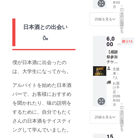
いて誰より
年03
こちら
こ
月
も詳しくな
のリ
の
リ
ターン
タ
れるよう勉
ー
をご購
ン
詳細を見る
強中。
を
入いた
選
日本酒との出会い
択
だいた
す
る
方には
SAKE
🍶
6,0
当日購
DIPLOMA一
残り13
入者特
00
円
典が付
次試験合格
【感謝
きま
宅地建物取
祭参加
す。
僕が日本酒に出会ったの
チケッ
引士、FP2級
【内
ト】 ス
容】 試
取得済み
支援
は、大学生になってから。
ポン
飲会参
者：
サー・
加券 →
7人
招待の
試飲会
お届
アルバイトを始めた日本酒
みの感
(出入り
け予
謝祭参
自由) 日
定：
バーで、お客様におすすめ
加券に
2026
程:3/6(
年03
なりま
金)、
を聞かれたり、味の説明を
こ
月
す。
3/7(金)
の
リ
【内
するために、自分でもたく
18:00〜
タ
ー
容】 感
22:00(
ン
詳細を見る
を
さんの日本酒をテイスティ
謝祭参
予定) 場
選
択
加券 →
所:名駅
す
ングして学んでいました。
る
感謝
周辺(予
15,
祭 日
定) 【ご