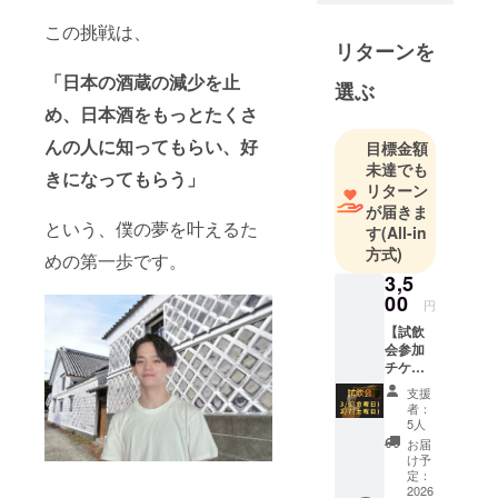
際限ない日
この挑戦は、
本酒の魅力
リターンを
に惹かれ
「日本の酒蔵の減少を止
る。
選ぶ
日本酒の魅
め、日本酒をもっとたくさ
力をもっと
んの人に知ってもらい、好
目標金額
多くの人に
未達でも
きになってもらう」
知ってもら
リターン
いたい。
が届きま
という、僕の夢を叶えるた
す
(All-in
気軽に楽し
方式)
く日本酒を
めの第一歩です。
3,5
楽しみ、日
00
本酒を介し
円
て人と人と
【試飲
会参加
の交流が生
チケッ
まれる日本
ト】 試
支援
飲会参
にしたい。
者：
加券に
5人
その為にま
なりま
お届
ずは自分が
す。 ク
け予
ラファ
定：
日本酒につ
ン上の
2026