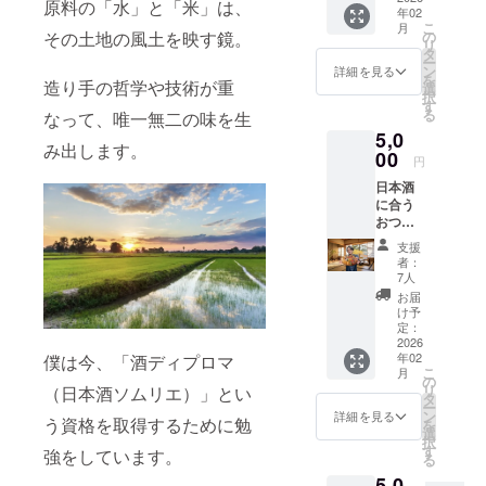
原料の「水」と「米」は、
年02
トとそ
こ
月
れぞれ
の
その土地の風土を映す鏡。
リ
のお酒
タ
ー
につ
ン
詳細を見る
を
き、内
造り手の哲学や技術が重
選
択
田智也
す
る
なって、唯一無二の味を生
の独断
5,0
と偏見
み出します。
でつく
00
円
る評価
日本酒
チャー
に合う
トを
おつま
PDF
みセッ
データ
支援
トをお
でお届
者：
届けし
けしま
7人
ます。
す。
お届
名称：
け予
おつま
定：
みセッ
2026
年02
僕は今、「酒ディプロマ
ト 内容
こ
月
量：お
の
リ
（日本酒ソムリエ）」とい
つまみ5
タ
ー
種入り
ン
詳細を見る
う資格を取得するために勉
を
※原材料
選
択
及び添
す
強をしています。
る
加物等
5,0
の食品