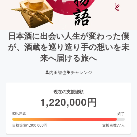
日本酒に出会い人生が変わった僕
が、酒蔵を巡り造り手の想いを未
来へ届ける旅へ
内田智也
チャレンジ
現在の支援総額
1,220,000
円
終了
93
%達成
目標金額
1,300,000
円
支援者数
77
人