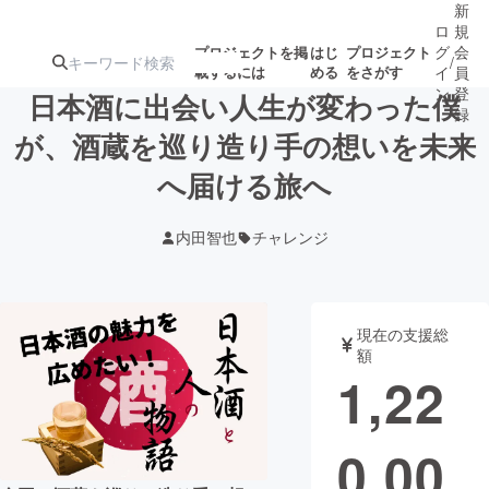
新
ロ
規
グ
会
プロジェクトを掲
はじ
プロジェクト
/
載するには
める
をさがす
イ
員
ン
登
日本酒に出会い人生が変わった僕
録
が、酒蔵を巡り造り手の想いを未来
へ届ける旅へ
人気のプロ
注目のリ
注目の新着プロ
募集終了が近いプ
もうすぐ公開
ジェクト
ターン
ジェクト
ロジェクト
されます
内田智也
チャレンジ
アート・写真
音楽
現在の支援総
テクノロジー・ガジェット
ゲーム・サ
額
1,22
映像・映画
書籍・雑誌
0,00
ビジネス・起業
チャレンジ