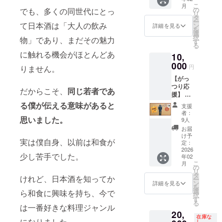
こ
月
ンとし
の
でも、多くの同世代にとっ
リ
て、お
タ
ー
礼の
て日本酒は「大人の飲み
ン
詳細を見る
を
メール
選
択
物」であり、まだその魅力
と酒蔵
す
る
での記
に触れる機会がほとんどあ
10,
念写真
を送ら
000
円
りません。
せてい
【がっ
ただき
つり応
ます。
だからこそ、
同じ若者であ
援】 こ
のプロ
る僕が伝える意味があると
支援
ジェク
者：
トを、
思いました。
9人
がっつ
お届
り応援
け予
実は僕自身、以前は和食が
したい
定：
方向
2026
少し苦手でした。
年02
け。リ
こ
月
ターン
の
リ
とし
タ
けれど、日本酒を知ってか
ー
て、お
ン
詳細を見る
を
礼のお
選
ら和食に興味を持ち、今で
択
手紙を
す
る
送らせ
は一番好きな料理ジャンル
20,
ていた
在庫な
になりました。
だきま
し