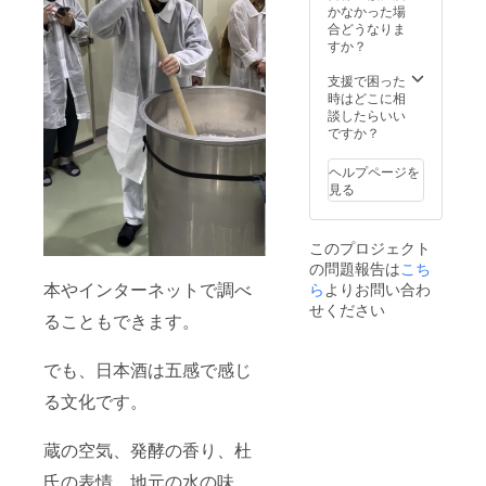
待
間：感
かなかった場
ゴの画
（2026
謝祭開
合どうなりま
像の受
年3月5
催期間
すか？
け渡し
日） ※
中） ・
につい
詳細は
注意事
支援で困った
ては、
別途ご
項：支
時はどこに相
プロ
案内 ・
援時、
談したらいい
ジェク
感謝祭
必ず備
ですか？
ト終了
冊子ロ
考欄に
後にお
ゴ掲載
掲載を
送りす
ヘルプページを
（掲載
希望さ
るメー
見る
期間：
れるお
ルをご
感謝祭
名前を
確認く
開催期
ご記入
ださ
このプロジェクト
間中）
くださ
い。
の問題報告は
・注意
こち
い。ロ
事項：
ゴの画
本やインターネットで調べ
ら
よりお問い合わ
支援
像の受
せください
ることもできます。
時、必
け渡し
ず備考
につい
欄に掲
ては、
でも、日本酒は五感で感じ
載を希
プロ
望され
ジェク
る文化です。
るお名
ト終了
前をご
後にお
記入く
送りす
蔵の空気、発酵の香り、杜
ださ
るメー
い。ロ
ルをご
氏の表情、地元の水の味。