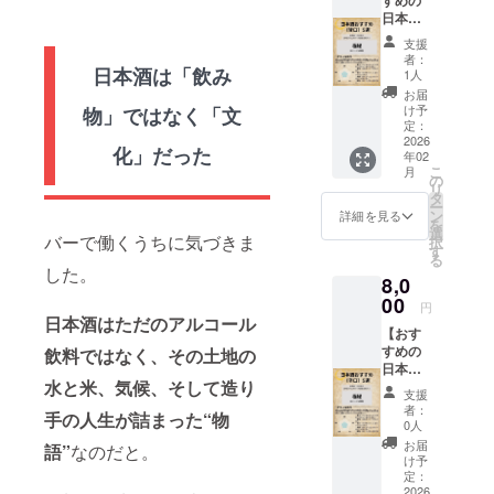
と同じ
力のあ
日本酒5
内容に
る大き
選「甘
なりま
な作品
支援
口
す。 名
でこの
者：
編」】
日本酒は「飲み
称：
旅への
1人
おすす
キーホ
想いを
お届
めの日
ルダー
込めて
け予
物」ではなく「文
本酒5選
やス
作成し
定：
のリス
2026
テッ
ていた
化」だった
年02
トとそ
カーな
だきま
こ
月
れぞれ
ど現地
した！
の
リ
のお酒
に行か
限定一
タ
ー
につ
ないと
点限り
ン
詳細を見る
を
き、内
手に入
の特別
選
バーで働くうちに気づきま
択
田智也
らない
作品に
す
る
の独断
アイテ
なりま
した。
8,0
と偏見
ム 内容
す！！
でつく
00
量：1個
名称：
円
る評価
額入り
日本酒はただのアルコール
【おす
チャー
書作品
すめの
トを
飲料ではなく、その土地の
内容
日本酒5
PDF
量：1点
水と米、気候、そして造り
選「辛
データ
支援
口
でお届
者：
手の人生が詰まった“物
編」】
けしま
0人
おすす
す。
お届
語”
なのだと。
めの日
け予
本酒5選
定：
のリス
2026