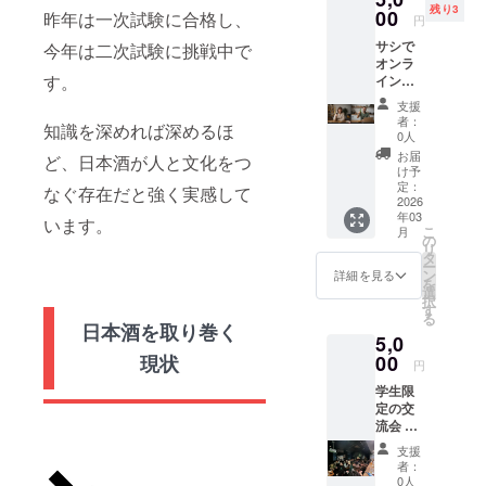
残り3
表示は
00
昨年は一次試験に合格し、
円
お届け
サシで
品のラ
今年は二次試験に挑戦中で
オンラ
ベルに
す。
イン飲
表記さ
み会出
れま
支援
来る権
す。商
者：
知識を深めれば深めるほ
（90
品開封
0人
分） 日
前には
お届
ど、日本酒が人と文化をつ
時：支
必ずお
け予
援者の
届けの
定：
なぐ存在だと強く実感して
方と
2026
リター
年03
メール
ンに貼
います。
こ
月
で日程
付され
の
リ
調整 場
たラベ
タ
ー
所：オ
ルや注
ン
詳細を見る
を
ンライ
意書き
選
択
ン
をご確
す
る
認くだ
日本酒を取り巻く
5,0
さい。
00
現状
円
学生限
定の交
流会 ・
日時：
支援
2026年
者：
1月頃の
0人