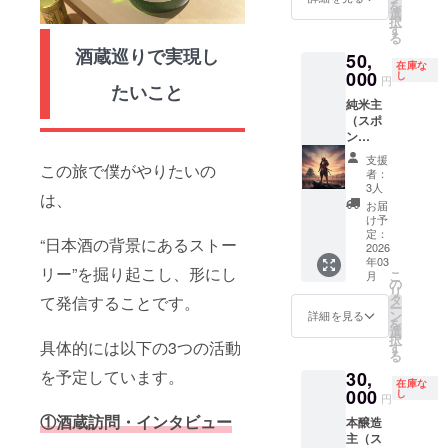
を
前のご
ます。
選
択
連絡な
・Tシャ
す
る
くご支
ツロゴ
酒蔵巡りで実現し
50,
援され
掲載 ・
在庫な
ないよ
000
Tシャツ
し
円
たいこと
うご注
デザイ
純米主
意くだ
ン決定
（スポ
さい。
権 ・T
ン
以下リ
シャツ1
サー）
ターン
枚 ・酒
支援
※このリ
この旅で僕がやりたいの
内容を
蔵紹介
者：
ターン
ご確認
投稿時
3人
は、
をご購
してい
スポン
お届
入され
ただ
サー掲
け予
る方は
き、お
定：
載 掲載
“日本酒の背景にあるストー
既に決
2026
間違い
期間：
年03
定して
のない
投稿時
リー”を掘り起こし、形にし
こ
月
いるた
ように
の
からこ
リ
め、事
お願い
タ
のプロ
て発信することです。
ー
前のご
いたし
ン
ジェク
詳細を見る
を
連絡な
ます。
選
トが終
択
くご支
具体的には以下の3つの活動
・Tシャ
す
了する
る
援され
ツロゴ
まで 掲
を予定しています。
30,
ないよ
掲載 ・
載方
在庫な
うご注
000
Tシャツ
し
法：文
円
意くだ
1枚 ・
字のみ
①酒蔵訪問・インタビュー
本醸造
さい。
酒蔵紹
・感謝
主（ス
以下リ
介投稿
祭ご招