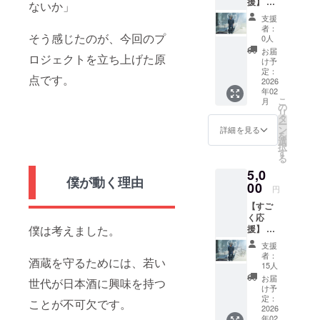
援】 こ
ないか」
のプロ
支援
ジェク
者：
トをた
そう感じたのが、今回のプ
0人
だただ
お届
ロジェクトを立ち上げた原
応援し
け予
たい方
定：
点です。
向け。
2026
年02
リター
こ
月
ンとし
の
リ
て、気
タ
ー
持ちを
ン
詳細を見る
を
込めて
選
択
お礼の
す
る
メール
5,0
を送ら
僕が動く理由
せてい
00
円
ただき
【すご
ます。
く応
援】 こ
僕は考えました。
のプロ
支援
ジェク
者：
酒蔵を守るためには、若い
トを、
15人
すごく
お届
世代が日本酒に興味を持つ
応援し
け予
たい方
定：
ことが不可欠です。
向け。
2026
年02
リター