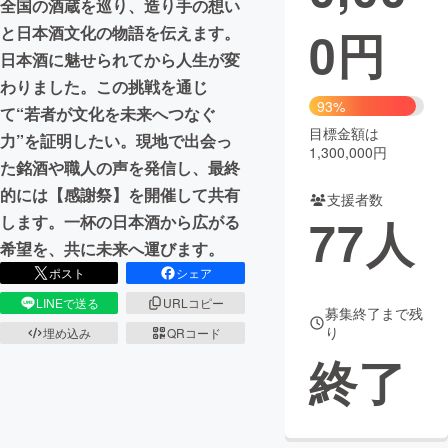
全国の酒蔵を巡り、造り手の想い
0
円
と日本酒文化の物語を伝えます。
まちづくり・地域活性化
日本酒に魅せられてから人生が変
わりました。この挑戦を通じ
CAMPFIRE for Social Good
CAMPFIRE Creation
93%
て“若者が文化を未来へつなぐ
CAMPFIREふるさと納税
machi-ya
コミュニティ
目標金額は
力”を証明したい。現地で出会っ
1,300,000円
た銘酒や職人の声を発信し、最終
的には【感謝祭】を開催して共有
支援者数
77
人
します。一杯の日本酒から広がる
希望を、共に未来へ運びます。
ポスト
シェア
LINEで送る
URLコピー
募集終了まで残
り
埋め込み
QRコード
終了