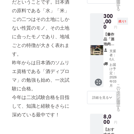
その酒
だということです。日本酒
グッズ
選
択
蔵でし
です。
す
る
の原料である「水」「米」
か手に
このリ
300
入らな
ターン
この二つはその土地にしか
い」限
,00
は
残り1
定グッ
15,000
0
ない性質のモノ、その土地
円
ズをお
円のリ
届けし
【書作
ターン
に合ったモノであり、地域
ます。
品「酒
と同じ
地元で
池肉
内容に
ごとの特徴が大きく表れま
親しま
林」】
なりま
支援
す。
れてい
キービ
す。 名
者：
るアイ
ジュア
称：
0人
昨年からは日本酒のソムリ
テム
ルを揮
キーホ
お届
や、蔵
毫して
ルダー
け予
エ資格である「酒ディプロ
元の想
頂いた
やス
定：
いが詰
書道
2026
テッ
マ」の勉強も始め、一次試
年03
まった
アー
カーな
こ
月
オリジ
ティス
ど現地
の
験に合格。
リ
ナル
ト山内
に行か
タ
ー
グッズ
果奈さ
今年は二次試験合格を目指
ないと
ン
詳細を見る
を
です。
んによ
手に入
選
択
して、知識と経験をさらに
このリ
る直筆
らない
す
る
ターン
額入り
アイテ
深めている最中です！
8,0
は
作品を
ム 内容
15,000
お届け
00
量：1個
円
円のリ
しま
【おす
ターン
す。 迫
すめの