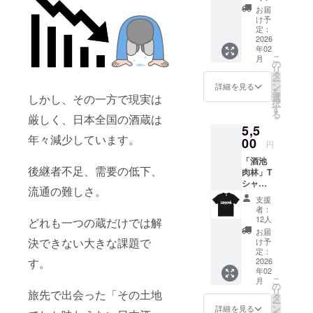
開催 ・
お届
場所：
け予
名古屋
定：
市内 ・
2026
年02
支援者
こ
月
様の交
の
リ
通費や
タ
ー
滞在
ン
詳細を見る
を
費：支
選
しかし、その一方で現実は
択
援者様
す
る
の交通
厳しく、日本全国の酒蔵は
5,5
費や滞
年々減少しています。
在費は
00
円
各自で
「酒池
ご負担
後継者不足、需要の低下、
肉林」T
くださ
シャツ
い。 ・
流通の難しさ。
※サイズ
支援者
支援
表をも
様との
者：
とにサ
連絡方
12人
どれも一つの蔵だけでは解
イズの
法：詳
お届
選択を
細は
決できない大きな課題で
け予
してく
メール
定：
ださ
2026
す。
で連絡
年02
い。 ※
しま
こ
月
裏面に
す。
の
リ
旅先で出会った「その土地
はスポ
タ
ー
ンサー
ン
詳細を見る