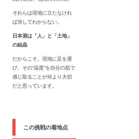
ゴの画
確認く
像の受
ださ
け渡し
それらは現地に立たなけれ
い。
につい
ば決してわからない。
ては、
プロ
ジェク
日本酒は「人」と「土地」
ト終了
後にお
の結晶
送りす
るメー
ルをご
だからこそ、現地に足を運
確認く
ださ
び、その“温度”を自分の肌で
い。
感じ取ることが何より大切
だと思っています。
この挑戦の着地点