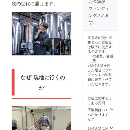
た金額が
ように
トが終
次の世代に届けます。
子ロゴ
項：支
お願い
了する
掲載
ファンディ
援時、
いたし
まで 掲
（掲載
必ず備
ングされま
ます。
載方
期間：
考欄に
・Tシャ
法：文
感謝祭
す。
掲載を
ツロゴ
字のみ
開催期
希望さ
掲載 ・
・感謝
間中）
れるお
Tシャツ
祭ご招
・感謝
名前を
支援金の使い道
1枚 ・
待
祭会場
ご記入
集まった支援金
酒蔵紹
（2026
ロゴ掲
くださ
は以下に使用す
介投稿
年3月5
載（掲
い。ロ
る予定です。
時スポ
日） ※
載期
ゴの画
宿泊費、交通
ンサー
詳細は
間：感
像の受
費
掲載 掲
別途ご
謝祭開
け渡し
※目標金額を超
載期
案内 ・
催期間
につい
えた場合はプロ
間：投
感謝祭
中） ・
ては、
ジェクトの運営
稿時か
なぜ”現地に行くの
冊子ロ
注意事
プロ
費に充てさせて
らこの
ゴ掲載
項：支
ジェク
いただきます。
プロ
（掲載
援時、
か”
ト終了
ジェク
期間：
必ず備
後にお
トが終
感謝祭
考欄に
送りす
支援に関するよ
了する
開催期
掲載を
るメー
くある質問
まで 掲
間中）
希望さ
ルをご
載方
・感謝
手数料はいく
れるお
確認く
法：文
祭会場
らかかります
名前を
ださ
字のみ
ロゴ掲
か？
ご記入
い。
・感謝
載（掲
くださ
祭ご招
載期
目標金額に届
い。ロ