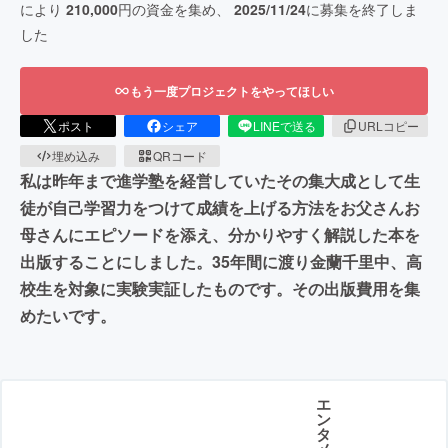
により
210,000
円の資金を集め、
2025/11/24
に募集を終了しま
した
もう一度プロジェクトをやってほしい
ポスト
シェア
LINEで送る
URLコピー
埋め込み
QRコード
私は昨年まで進学塾を経営していたその集大成として生
徒が自己学習力をつけて成績を上げる方法をお父さんお
母さんにエピソードを添え、分かりやすく解説した本を
出版することにしました。35年間に渡り金蘭千里中、高
校生を対象に実験実証したものです。その出版費用を集
めたいです。
エ
ン
タ