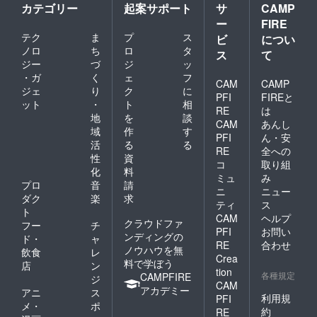
カテゴリー
起案サポート
サ
CAMP
ー
FIRE
テク
ま
プ
ス
ビ
につい
ノロ
ち
ロ
タ
ス
て
ジー
づ
ジ
ッ
・ガ
く
ェ
フ
CAM
CAMP
ジェ
り
ク
に
PFI
FIREと
ット
・
ト
相
RE
は
地
を
談
CAM
あんし
域
作
す
PFI
ん・安
活
る
る
RE
全への
性
資
コ
取り組
化
料
ミュ
み
プロ
音
請
ニ
ニュー
ダク
楽
求
ティ
ス
ト
CAM
ヘルプ
クラウドファ
フー
チ
PFI
お問い
ンディングの
ド・
ャ
RE
合わせ
ノウハウを無
飲食
レ
Crea
料で学ぼう
店
ン
tion
各種規定
CAMPFIRE
ジ
CAM
アカデミー
アニ
ス
利用規
PFI
メ・
ポ
約
RE