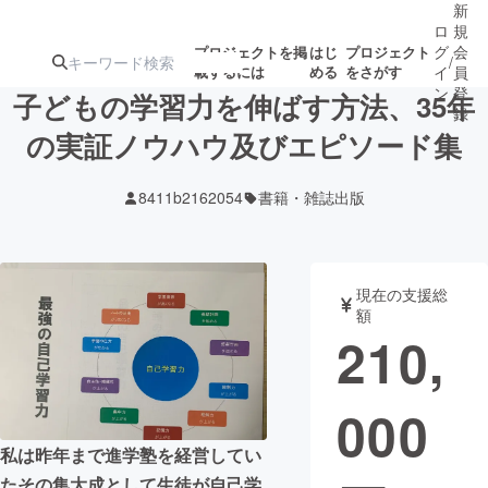
新
ロ
規
グ
会
プロジェクトを掲
はじ
プロジェクト
/
載するには
める
をさがす
イ
員
ン
登
子どもの学習力を伸ばす方法、35年
録
の実証ノウハウ及びエピソード集
人気のプロ
注目のリ
注目の新着プロ
募集終了が近いプ
もうすぐ公開
8411b2162054
書籍・雑誌出版
ジェクト
ターン
ジェクト
ロジェクト
されます
アート・写真
音楽
現在の支援総
額
210,
テクノロジー・ガジェット
ゲーム・サ
000
映像・映画
書籍・雑誌
私は昨年まで進学塾を経営してい
ビジネス・起業
チャレンジ
たその集大成として生徒が自己学