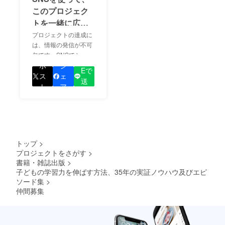
このプロジェク
トを一緒に広め
ましょう！
プロジェクトの達成に
は、情報の発信が不可
欠です。SNSでシェア
LIN
をして、あなたが応援
ポ
シ
Eで
しているプロジェクト
ス
ェ
送
の良さを知ってもらい
ト
ア
る
ましょう！
トップ
>
プロジェクトをさがす
>
書籍・雑誌出版
>
子どもの学習力を伸ばす方法、35年の実証ノウハウ及びエピ
ソード集
>
仲間募集