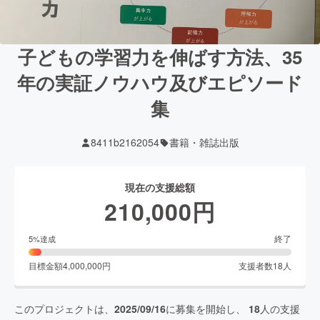
子どもの学習力を伸ばす方法、35
年の実証ノウハウ及びエピソード
集
8411b2162054
書籍・雑誌出版
現在の支援総額
210,000
円
終了
5
%達成
目標金額
4,000,000
円
支援者数
18
人
このプロジェクトは、
2025/09/16
に募集を開始し、
18
人の支援