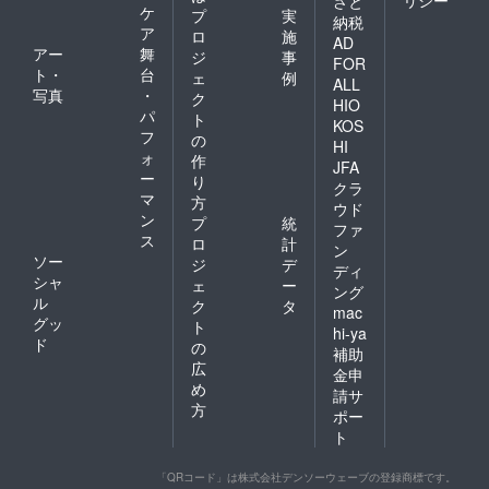
さと
ケ
プ
実
納税
ア
ロ
施
AD
アー
舞
ジ
事
FOR
ト・
台
ェ
例
ALL
写真
・
ク
HIO
パ
ト
KOS
フ
の
HI
ォ
作
JFA
ー
り
クラ
マ
方
ウド
ン
プ
統
ファ
ス
ロ
計
ン
ソー
ジ
デ
ディ
シャ
ェ
ー
ング
ル
ク
タ
mac
グッ
ト
hi-ya
ド
の
補助
広
金申
め
請サ
方
ポー
ト
「QRコード」は株式会社デンソーウェーブの登録商標です。