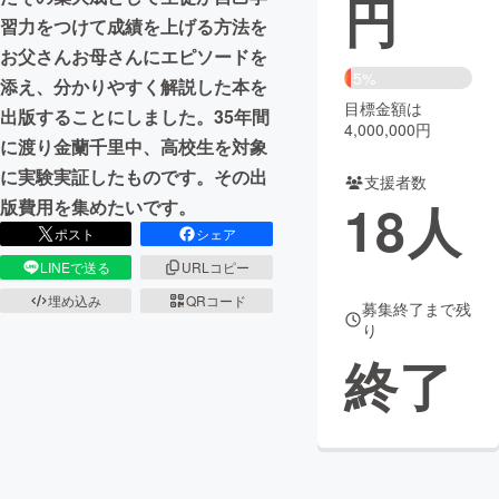
円
習力をつけて成績を上げる方法を
まちづくり・地域活性化
お父さんお母さんにエピソードを
5%
添え、分かりやすく解説した本を
目標金額は
CAMPFIRE for Social Good
CAMPFIRE Creation
出版することにしました。35年間
4,000,000円
CAMPFIREふるさと納税
machi-ya
コミュニティ
に渡り金蘭千里中、高校生を対象
に実験実証したものです。その出
支援者数
18
人
版費用を集めたいです。
ポスト
シェア
LINEで送る
URLコピー
埋め込み
QRコード
募集終了まで残
り
終了