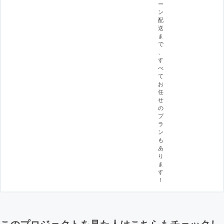
ー
ン
配
送
ま
で
、
す
べ
て
お
任
せ
の
プ
ラ
ン
も
あ
り
ま
す
！
このプロジェクトを見た人はこちらもチェックし