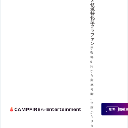
メ
領
域
特
化
型
ク
ラ
フ
ァ
ン
手
数
料
0
円
か
ら
実
施
可
能
。
企
画
掲載
無料
か
ら
リ
タ