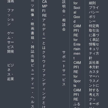
漫画
ー
CA
説
細則
for
ツ
MP
明
プライ
Soci
ファ
映
FI
会
バシー
al
ッ
像
RE
・
ポリ
Goo
ショ
・
ア
相
シー
d
ン
映
カ
談
特定商
CAM
画
デ
会
取引法
PFI
ゲー
書
ミ
に基づ
RE
ム・
籍
ー
く表記
for
サー
・
と
情報セ
Ente
ビス
雑
は
キュリ
rtain
開発
誌
ク
サ
ティ方
men
出
ラ
ポ
針
t
版
ウ
ー
反社基
CAM
ビジ
ビ
ド
ト
本方針
PFI
ネ
ュ
フ
サ
カスタ
RE
ス・
ー
ァ
ー
マーハ
for
起業
テ
ン
ビ
ラスメ
Spor
ィ
デ
ス
ントに
ts
ー
ィ
対する
CAM
・
ン
考え方
PFI
ヘ
グ
クッ
RE
ル
と
キーポ
ふる
ス
は
リシー