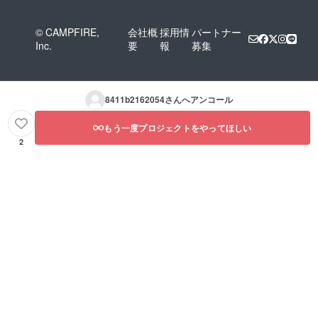
© CAMPFIRE,
会社概
採用情
パートナー
Inc.
要
報
募集
8411b2162054
さんへアンコール
もう一度プロジェクトをやってほしい
2