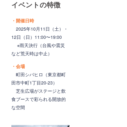
イベントの特徴
金させ
ていた
だきま
す。 ※
・開催日時
掲載期
間は
2025年10月11日（土）・
2025年
11月か
12日（日）11:00〜19:00
ら1年間
です。
※雨天決行（台風や震災
など荒天時は中止）
・会場
町田シバヒロ（東京都町
田市中町1丁目20-23）
芝生広場がステージと飲
食ブースで彩られる開放的
な空間