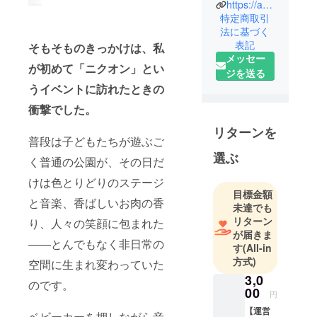
https://assist001.jp/
たニクオン
特定商取引
町田実行委
法に基づく
員会。
表記
そもそものきっかけは、私
プロミュー
メッセー
が初めて「ニクオン」とい
ジシャンの
ジを送る
音楽ライブ
うイベントに訪れたときの
とお肉料理
衝撃でした。
の力で、町
リターンを
田に新たな
普段は子どもたちが遊ぶご
風を吹かせ
選ぶ
く普通の公園が、その日だ
ます。
けは色とりどりのステージ
目標金額
民間企業
と音楽、香ばしいお肉の香
未達でも
発、町田史
リターン
り、人々の笑顔に包まれた
上最大の
が届きま
フェスを
――とんでもなく非日常の
す
(All-in
2026年10
方式)
空間に生まれ変わっていた
月、シバヒ
3,0
のです。
ロにて開
00
円
催！
【運営
ベビーカーを押しながら音