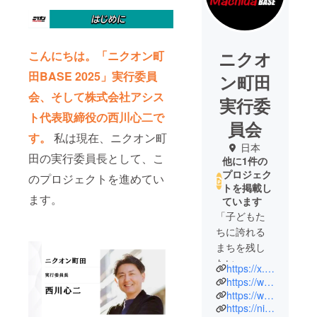
ニクオ
こんにちは。「ニクオン町
田BASE 2025」実行委員
ン町田
会、そして株式会社アシス
実行委
ト代表取締役の西川心二で
員会
す。
私は現在、ニクオン町
日本
田の実行委員長として、こ
他に1件の
プロジェク
のプロジェクトを進めてい
トを掲載し
ます。
ています
「子どもた
ちに誇れる
まちを残し
たい」
https://x.com/nikuon29machida
https://www.instagram.com/nikuon29machida/
そんな想い
https://www.facebook.com/profile.php?id=61572628151768
https://nikuon.com/machida/
から始まっ