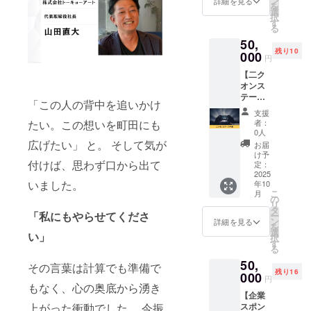
ン
に必ず
詳細を見る
ます。
を
きる権
す。 な
選
記載す
※送料込
択
利で
お、支
す
るお名
みのお
る
す。 イ
援時に
前を備
値段で
50,
ベント
上乗せ
考欄に
す。
残り10
当日の
000
支援が
ご記入
円
現場運
可能で
くださ
【二ク
営（受
す。 応
い。 ※
オンス
付や誘
援の気
公序良
テージ
導な
持ちの
俗に反
「この人の背中を追いかけ
PR権】
ど）を
上乗
する文
支援
ニクオ
サポー
せ、大
たい。この想いを町田にも
言は記
者：
ン町田
トして
歓迎で
0人
載でき
BASE
いただ
広げたい」 と。 そして気が
す！ ※
ませ
お届
2025の
きま
送料込
け予
ん。 ※
付けば、思わず口から出て
ステー
す！ ま
定：
みのお
掲載期
ジでPR
2025
た、前
値段で
間は
いました。
年10
ができ
日の会
す。
2025年
こ
月
る権利
場準備
の
11月か
リ
です。
等も参
タ
ら1年間
「私にもやらせてくださ
ー
MCが1
加して
ン
詳細を見る
です。
を
分程度
いただ
選
い」
択
の原稿
く可能
す
る
をス
性があ
50,
テージ
りま
その言葉は計算でも準備で
残り16
上で読
000
す。 イ
円
上げま
もなく、心の奥底から湧き
ベント
【企業
す。 企
前に約3
上がった衝動でした。 今振
スポン
業、フ
時間程