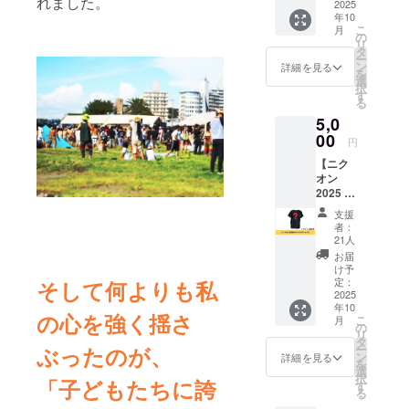
れました。
せてい
2025
だきま
年10
ただき
す。 な
こ
月
ます。
お、支
の
リ
サイ
援時に
タ
ー
ズ：約
上乗せ
ン
詳細を見る
を
34cm×
支援が
選
択
約84cm
可能で
す
る
素材：
す。 応
5,0
綿100%
援の気
※送料込
00
持ちの
円
みのお
上乗
【ニク
値段で
せ、大
オン
す。
歓迎で
2025 町
す！
田Tシャ
支援
ツ〈ブ
者：
ラッ
21人
ク〉】
お届
ニクオ
け予
ン2025
定：
そして何よりも私
町田T
2025
年10
シャツ
の心を強く揺さ
こ
月
〈ブ
の
リ
ラッ
タ
ぶったのが、
ー
ク〉を
ン
詳細を見る
を
お送り
選
択
「子どもたちに誇
させて
す
る
いただ