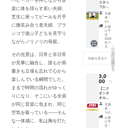
スタッ
フから
楽に体を揺らす若い夫婦、
のお礼
支援
芝生に座ってビールを片手
のメッ
者：
セージ
4人
に微笑み合う老夫婦、ブラ
動画】
お届
ニクオ
け予
ンコで遊ぶ子どもを見守り
ン町田
定：
BASE
2025
ながらノリノリの母親。
年11
2025を
こ
月
ただた
の
リ
だ応援
タ
その光景は、日常と非日常
ー
したい
ン
詳細を見る
を
人向け
が見事に融合し、誰もが肩
選
択
のリ
す
る
書きも立場も忘れて心から
ターン
3,0
です。
楽しんでいる瞬間でした。
ニクオ
00
円
ン町田
まるで時間の流れがゆっく
【二ク
BASE
オンタ
運営委
りになり、そこにいる全員
オル】
員会よ
ニクオ
り熱い
が同じ音楽に包まれ、同じ
支援
ンのオ
お礼の
者：
リジナ
空気を吸っている――そん
メール
14人
ルタオ
をお送
お届
な一体感に、私は胸を打た
ルをお
りさせ
け予
送りさ
ていた
定：