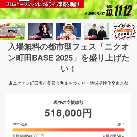
入場無料の都市型フェス「ニクオ
ン町田BASE 2025」を盛り上げた
い！
ニクオン町田実行委員会
まちづくり・地域活性化
東京都
現在の支援総額
518,000
円
終了
103
%達成
目標金額
500,000
円
支援者数
50
人