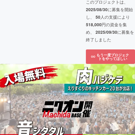
このプロジェクトは、
2025/08/30
に募集を開始
し、
50
人の支援により
518,000
円の資金を集
め、
2025/09/30
に募集を
終了しました
もう一度プロジェク
トをやってほしい