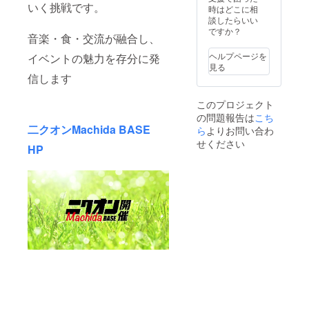
いく挑戦です。
合等、
はメー
時はどこに相
お断り
ルにて
談したらいい
させて
打合せ
ですか？
音楽・食・交流が融合し、
いただ
させて
く場合
いただ
ヘルプページを
イベントの魅力を存分に発
があり
きま
見る
ます。
す。 ※
信します
お断り
ネット
させて
ワーク
このプロジェクト
いただ
販売ま
の問題報告は
いた場
たは企
こち
二クオンMachida BASE
合は料
業イ
ら
よりお問い合わ
金を返
メージ
せください
HP
金させ
が相違
ていた
する場
だきま
合等、
す。 ※
お断り
掲載期
させて
間は
いただ
2025年
く場合
11月か
があり
ら1年間
ます。
です。
お断り
させて
いただ
いた場
合は料
金を返