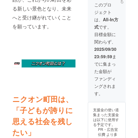
る
ます。
に、ニ
町田
なお、
このプロ
お断り
クオン
BASE
る新しい景色となり、未来
支援時
ジェクト
させて
町田
2025の
に上乗
へと受け継がれていくこと
いただ
BASE
HPにあ
せ支援
は、
All-In方
いた場
2025の
なたの
が可能
を願っています。
式
です。
合は料
特別協
企業ロ
です。
金を返
賛席を
ゴを掲
応援の
目標金額に
金させ
90分利
載させ
気持ち
関わらず、
ていた
用でき
ていた
の上乗
だきま
ます。
だきま
せ、大
2025/09/30
す。 ※
（4名
す。 ニ
歓迎で
23:59:59
ま
掲載期
席） ※
クオン
す！ ※
間は
ご希望
町田
前日準
でに集まっ
2025年
の時間
BASE
備は参
た金額が
11月か
帯をお
2025の
加必須
ら1年間
知らせ
HPであ
ではあ
ファンディ
です。
くださ
なたの
りませ
ングされま
い。 重
会社を
ん。可
複時は
PRでき
能な範
す。
ニクオン町田は、
抽選で
ます。
囲で楽
下記時
さら
しくス
間帯の
に、ニ
「子どもが誇りに
タッフ
支援金の使い道
いずれ
クオン
として
集まった支援金
かに割
町田
参加し
思える社会を残し
は以下に使用す
り当て
BASE
てくだ
る予定です。
①11:00
2025の
さい！
PR・広告宣
たい」
～
特別協
※交通費
伝費 より多
12:30
賛席を3
は自己