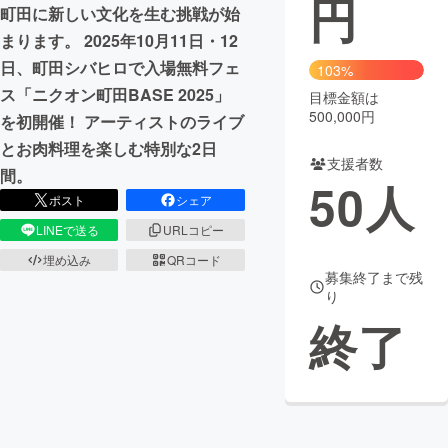
円
町田に新しい文化を生む挑戦が始
まちづくり・地域活性化
まります。 2025年10月11日・12
日、町田シバヒロで入場無料フェ
103%
ス「ニクオン町田BASE 2025」
目標金額は
CAMPFIRE for Social Good
CAMPFIRE Creation
500,000円
を初開催！ アーティストのライブ
CAMPFIREふるさと納税
machi-ya
コミュニティ
とお肉料理を楽しむ特別な2日
支援者数
間。
50
人
ポスト
シェア
LINEで送る
URLコピー
埋め込み
QRコード
募集終了まで残
り
終了