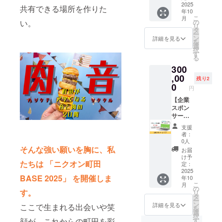
2025の
企業ス
2025
田市中
げもあ
共有できる場所を作りた
年10
HPであ
ポン
町1丁目
りま
こ
月
なたの
サーに
20-23）
い。
の
す！ ・
リ
会社を
なれる
※PRの
タ
開催日
ー
PRでき
権利で
時間は
ン
時
詳細を見る
を
ます。
す。 ニ
選ぶこ
選
2025年
択
※掲載内
クオン
とが出
す
10月11
る
容は
町田
来ませ
日
300
メール
BASE
ん。
（土）
にて打
2025の
,00
※PRは
・12日
残り2
合せさ
HPにあ
アー
0
（日）
円
せてい
なたの
ティス
11:00〜
ただき
企業ロ
【企業
トのス
19:00
ます。
ゴを掲
スポン
テージ
※雨天
※ネット
載させ
サー
の合間
決行
ワーク
ていた
ゴール
となり
（台風
支援
販売ま
だきま
ド】 ニ
ます。
や震災
者：
たは企
す。 ニ
クオン
※PR時
など荒
0人
業イ
クオン
町田
間や内
そんな強い願いを胸に、私
天時は
お届
メージ
町田
BASE
容は
中止）
け予
たちは 「ニクオン町田
が相違
BASE
2025の
メール
定：
・会場
する場
2025の
企業ス
2025
にて調
町田
BASE 2025」 を開催しま
年10
合等、
HPであ
ポン
整させ
シバヒ
こ
月
お断り
なたの
サーに
ていた
の
ロ（東
す。
リ
させて
会社を
なれる
だきま
タ
京都町
ー
いただ
PRでき
権利で
す。
ン
田市中
詳細を見る
ここで生まれる出会いや笑
を
く場合
ます。
す。 ニ
選
町1丁目
択
があり
さら
クオン
す
顔が、これからの町田を彩
20-23）