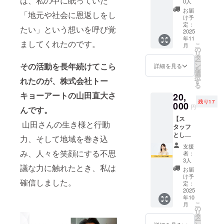
は、私の中に眠っていた
しま
22cm
0人
のお手
す。 あ
XL：
お届
「地元や社会に恩返しをし
紙】 ニ
なたの
78、
け予
クオン
お名前
定：
58、
たい」という想いを呼び覚
町田
2025
をHPで
53、
年11
BASE
PRでき
24cm
ましてくれたのです。
こ
月
2025を
ます。
の
XXL：
リ
ただた
※掲載さ
タ
82、
ー
だ応援
れる大
その活動を長年続けてこら
ン
61、
詳細を見る
を
したい
きさは
選
56、
択
れたのが、株式会社トー
人向け
購入者
す
26cm
る
のリ
の数に
生地・
キョーアートの山田直大さ
20,
ターン
より変
素材：
残り17
です。
000
動しま
5.6oz
円
んです。
ニクオ
す。 ※
コット
【ス
ン町田
ニック
ン ※デ
山田さんの生き様と行動
タッフ
BASE
ネーム
ザイン
として
運営委
での参
力、そして地域を巻き込
は決ま
参加で
員長の
加も可
り次第
支援
きる権
西川心
み、人々を笑顔にする不思
能で
クラウ
者：
利】 ニ
二より
す。 ※
3人
ドファ
議な力に触れたとき、私は
クオン
心を込
掲載さ
ンディ
お届
町田
めたお
れるの
け予
ング
確信しました。
BASE
礼のお
定：
は文字
ページ
2025当
2025
手紙を
のみと
上にて
年10
日ス
お送り
なりま
報告さ
こ
月
タッフ
させて
の
す。 ※
せてい
リ
として
いただ
タ
購入時
ただき
ー
参加で
きま