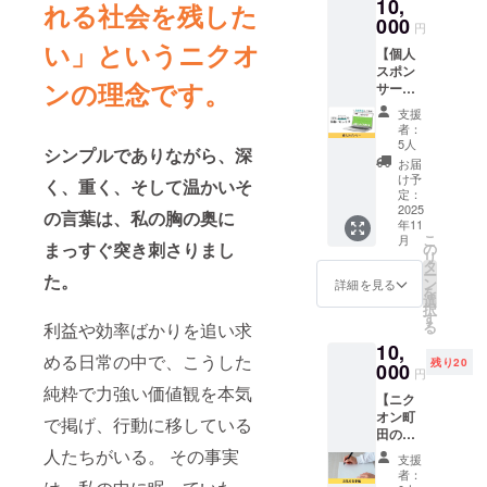
10,
きま
れる社会を残した
す。 サ
000
円
イズは
い」というニクオ
【個人
お選び
スポン
いただ
ンの理念です。
サー】
けま
ニクオ
す。 ボ
支援
ン町田
ディカ
者：
BASE
ラー：
5人
シンプルでありながら、深
2025の
ブラッ
お届
個人ス
ク サイ
け予
く、重く、そして温かいそ
ポン
ズ：着
定：
サーに
2025
丈、身
の言葉は、私の胸の奥に
年11
なれる
幅、肩
こ
月
権利で
まっすぐ突き刺さりまし
幅、袖
の
リ
す。 ニ
丈 S：
タ
ー
た。
クオン
66、
ン
詳細を見る
を
町田
49、
選
択
BASE
44、
す
る
利益や効率ばかりを追い求
2025の
19cm
10,
HPにあ
M：
める日常の中で、こうした
残り20
なたの
000
70、
円
お名前
52、
純粋で力強い価値観を本気
【ニク
を個人
47、
オン町
スポン
20cm
で掲げ、行動に移している
田の実
サーと
L：74、
行委員
人たちがいる。 その事実
して掲
55、
支援
長から
載いた
50、
者：
のお礼