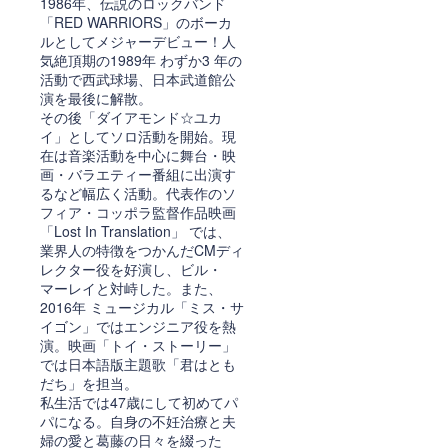
1986年、伝説のロックバンド
「RED WARRIORS」のボーカ
ルとしてメジャーデビュー！人
気絶頂期の1989年 わずか3 年の
活動で西武球場、日本武道館公
演を最後に解散。
その後「ダイアモンド☆ユカ
イ」としてソロ活動を開始。現
在は音楽活動を中心に舞台・映
画・バラエティー番組に出演す
るなど幅広く活動。代表作のソ
フィア・コッポラ監督作品映画
「Lost In Translation」 では、
業界人の特徴をつかんだCMディ
レクター役を好演し、ビル・
マーレイと対峙した。また、
2016年 ミュージカル「ミス・サ
イゴン」ではエンジニア役を熱
演。映画「トイ・ストーリー」
では日本語版主題歌「君はとも
だち」を担当。
私生活では47歳にして初めてパ
パになる。自身の不妊治療と夫
婦の愛と葛藤の日々を綴った