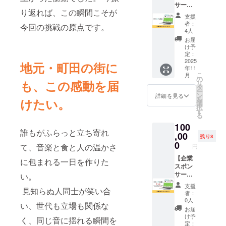
サーブ
リーラ
度の説
り返れば、この瞬間こそが
ロン
ンスの
明会を
支援
ズ】 ニ
PRとし
おこな
者：
今回の挑戦の原点です。
クオン
てご活
いま
4人
町田
用くだ
す。 一
お届
BASE
さい。
致団結
け予
2025の
・開催
定：
でイベ
企業ス
2025
日時
ントを
地元・町田の街に
年11
ポン
2025年
成功さ
こ
月
サーに
10月11
の
せよ
も、この感動を届
リ
なれる
日
タ
う。 ク
ー
権利で
（土）
ン
ラウド
詳細を見る
を
けたい。
す。 ニ
・12日
選
ファン
択
クオン
（日）
す
ディン
る
町田
11:00〜
グ支援
100
BASE
19:00
者限定
誰もがふらっと立ち寄れ
2025の
,00
※雨天
でお礼
残り8
HPにあ
決行
0
のメー
て、音楽と食と人の温かさ
円
なたの
（台風
ルとニ
企業ロ
【企業
や震災
クオン
に包まれる一日を作りた
ゴを掲
スポン
など荒
町田
載させ
サーシ
い。
天時は
BASE
ていた
ル
中止）
2025の
支援
見知らぬ人同士が笑い合
だきま
バー】
・会場
活動報
者：
す。 ニ
ニクオ
町田
告をお
0人
い、世代も立場も関係な
クオン
ン町田
シバヒ
付けし
お届
町田
BASE
ロ（東
ます！
け予
く、同じ音に揺れる瞬間を
BASE
2025の
京都町
定：
打ち上