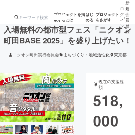
新
ロ
規
グ
会
プロジェクトを掲
はじ
プロジェクト
/
載するには
める
をさがす
イ
員
ン
登
入場無料の都市型フェス「ニクオン
録
町田BASE 2025」を盛り上げたい！
人気のプロ
注目のリ
注目の新着プロ
募集終了が近いプ
もうすぐ公開
ニクオン町田実行委員会
まちづくり・地域活性化
東京都
ジェクト
ターン
ジェクト
ロジェクト
されます
アート・写真
音楽
現在の支援総
額
518,
テクノロジー・ガジェット
ゲーム・サ
000
映像・映画
書籍・雑誌
ビジネス・起業
チャレンジ