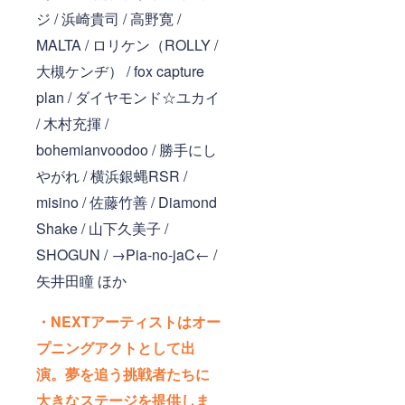
ジ / 浜崎貴司 / 高野寛 /
MALTA / ロリケン（ROLLY /
大槻ケンヂ） / fox capture
plan / ダイヤモンド☆ユカイ
/ 木村充揮 /
bohemianvoodoo / 勝手にし
やがれ / 横浜銀蝿RSR /
misino / 佐藤竹善 / Diamond
Shake / 山下久美子 /
SHOGUN / →Pia-no-jaC← /
矢井田瞳 ほか
・NEXTアーティストはオー
プニングアクトとして出
演。夢を追う挑戦者たちに
大きなステージを提供しま