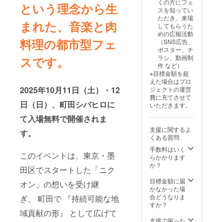
くの方にフェ
という理念から生
②13:00
時間利
負担と
スを知ってい
～
用でき
なりま
ただき、来場
14:30
ます。
まれた、音楽と肉
す。 ※
してもらうた
③15:00
（4名
説明会
めの広報活動
～
席） ※
日程、
料理の都市型フェ
（SNS広告、
16:30
ご希望
開催時
ポスター、チ
④17:00
の時間
間等詳
ラシ、動画制
スです。
～18:30
帯をお
細が決
作 など）
※日程は
知らせ
まり次
※目標金額を超
10月11
くださ
第メー
えた場合はプロ
日 or 12
い。 重
ルにて
2025年10月11日（土）・12
ジェクトの運営
日 ※掲
複時は
お知ら
費に充てさせて
載内容
抽選で
せいた
日（日）、町田シバヒロに
いただきます。
はメー
下記時
しま
ルにて
間帯の
て入場無料で開催されま
す。
打合せ
いずれ
支援に関するよ
させて
かに割
す。
くある質問
いただ
り当て
きま
①11:00
手数料はいく
このイベントは、東京・墨
す。 ※
～
らかかります
ネット
14:30
か？
田区でスタートした「ニク
ワーク
②15:30
販売ま
～18:30
目標金額に届
オン」の想いを受け継
たは企
※日程は
かなかった場
業イ
10月11
合どうなりま
ぎ、 町田で 『持続可能な地
メージ
日 or 12
すか？
が相違
日 ※掲
域貢献の形』 として広げて
する場
載内容
支援で困った