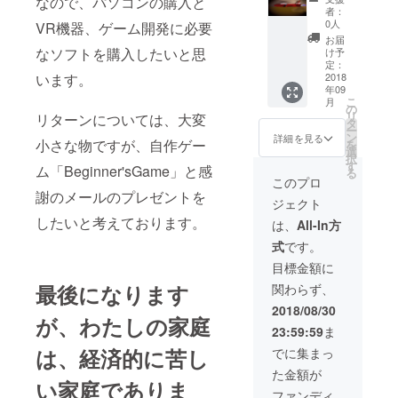
なので、パソコンの購入と
r'sgam
者：
e本体と
0人
VR機器、ゲーム開発に必要
メッ
お届
セージ
なソフトを購入したいと思
け予
を届け
定：
います。
たいと
2018
年09
思いま
こ
月
す
の
リ
リターンについては、大変
タ
ー
ン
詳細を見る
小さな物ですが、自作ゲー
を
選
択
す
ム「Beginner'sGame」と感
る
このプロ
謝のメールのプレゼントを
ジェクト
したいと考えております。
は、
All-In方
式
です。
目標金額に
最後になります
関わらず、
2018/08/30
が、わたしの家庭
23:59:59
ま
は、経済的に苦し
でに集まっ
た金額が
い家庭でありま
ファンディ