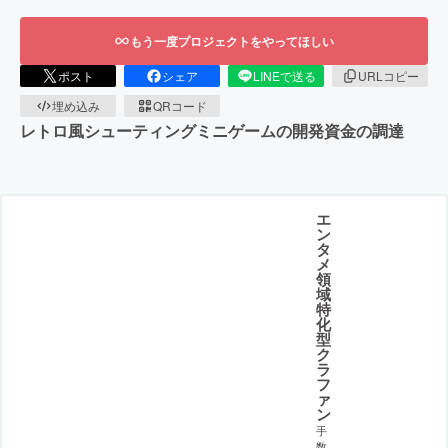
もう一度プロジェクトをやってほしい
ポスト
シェア
LINEで送る
URLコピー
埋め込み
QRコード
レトロ風シューティングミニゲームの開発資金の調達
エ
ン
タ
メ
領
域
特
化
型
ク
ラ
フ
ァ
ン
手
数