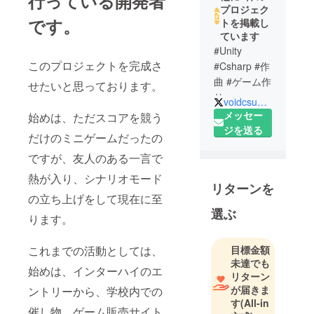
行っている開発者
プロジェク
です。
トを掲載し
ています
#Unity
このプロジェクトを完成さ
#Csharp #作
曲 #ゲーム作
せたいと思っております。
り
voidcsunity
#indiegame
メッセー
始めは、ただスコアを競う
#gamedev
ジを送る
だけのミニゲームだったの
#indiedev
ですが、友人のある一言で
Steamにて
ゲーム販売
熱が入り、シナリオモード
リターンを
をしていま
の立ち上げをして現在に至
す。 少し
選ぶ
ります。
Unityと
blenderが出
これまでの活動としては、
目標金額
来ます。 I
未達でも
can do unity
始めは、インターハイのエ
リターン
and blender
が届きま
ントリーから、学校内での
a little.
す
(All-in
催し物、ゲーム販売サイト