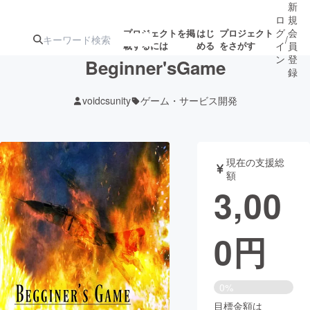
新
ロ
規
グ
会
プロジェクトを掲
はじ
プロジェクト
/
載するには
める
をさがす
イ
員
ン
登
Beginner'sGame
録
voidcsunity
ゲーム・サービス開発
人気のプロ
注目のリ
注目の新着プロ
募集終了が近いプ
もうすぐ公開
ジェクト
ターン
ジェクト
ロジェクト
されます
現在の支援総
額
アート・写真
音楽
3,00
テクノロジー・ガジェット
ゲーム・サ
0
円
映像・映画
書籍・雑誌
0%
ビジネス・起業
チャレンジ
目標金額は