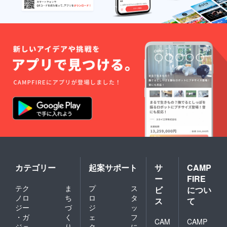
カテゴリー
起案サポート
サ
CAMP
ー
FIRE
テク
ま
プ
ス
ビ
につい
ノロ
ち
ロ
タ
ス
て
ジー
づ
ジ
ッ
・ガ
く
ェ
フ
CAM
CAMP
ジェ
り
ク
に