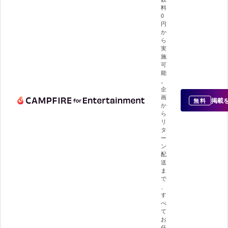
料
0
円
か
ら
実
施
可
能
。
企
画
掲載
無料
か
ら
リ
タ
ー
ン
配
送
ま
で
、
す
べ
て
お
任