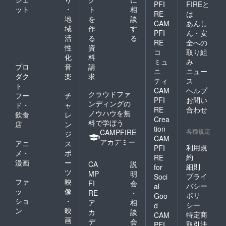
PFI
FIREと
ット
・
ト
相
RE
は
地
を
談
CAM
あんし
域
作
す
PFI
ん・安
活
る
る
RE
全への
性
資
コ
取り組
化
料
ミュ
み
プロ
音
請
ニ
ニュー
ダク
楽
求
ティ
ス
ト
CAM
ヘルプ
クラウドファ
フー
チ
PFI
お問い
ンディングの
ド・
ャ
RE
合わせ
ノウハウを無
飲食
レ
Crea
料で学ぼう
店
ン
tion
各種規定
CAMPFIRE
ジ
CAM
アカデミー
アニ
ス
利用規
PFI
メ・
ポ
約
RE
漫画
ー
CA
説
細則
for
ツ
MP
明
プライ
Soci
ファ
映
FI
会
バシー
al
ッ
像
RE
・
ポリ
Goo
ショ
・
ア
相
シー
d
ン
映
カ
談
特定商
CAM
画
デ
会
取引法
PFI