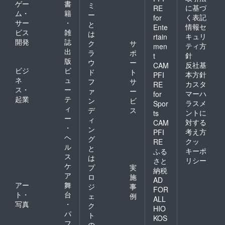
ゲー
書
ミ
に基づ
RE
ム・
籍
ー
く表記
for
サー
・
と
情報セ
Ente
ビス
雑
は
キュリ
rtain
開発
誌
ク
サ
ティ方
men
出
ラ
ポ
針
t
版
ウ
ー
反社基
CAM
ビジ
ビ
ド
ト
本方針
PFI
ネ
ュ
フ
サ
カスタ
RE
ス・
ー
ァ
ー
マーハ
for
起業
テ
ン
ビ
ラスメ
Spor
ィ
デ
ス
ントに
ts
ー
ィ
対する
CAM
・
ン
考え方
PFI
ヘ
グ
クッ
RE
ル
と
キーポ
ふる
ス
は
リシー
さと
ケ
プ
実
納税
ア
ロ
施
AD
アー
舞
ジ
事
FOR
ト・
台
ェ
例
ALL
写真
・
ク
HIO
パ
ト
KOS
フ
の