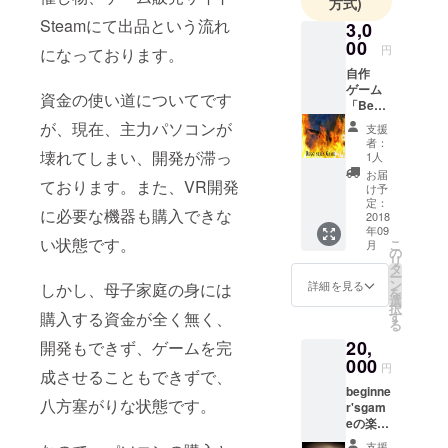
方式)
Steamにて出品という流れ
3,0
00
円
になっております。
自作
ゲーム
資金の使い道についてです
「Begin
ner'sGa
が、現在、主力パソコンが
支援
me」と
者：
一緒
壊れてしまい、開発が滞っ
1人
に、お
お届
ております。また、VR開発
礼の
け予
メッ
定：
に必要な機器も購入できな
セージ
2018
年09
を送信
い状態です。
こ
月
したい
の
リ
と思い
タ
ー
ます。
ン
詳細を見る
しかし、母子家庭の身には
を
小さな
選
択
物で大
購入する資金が全く無く、
す
る
変申し
20,
開発もできず、ゲームを完
訳あり
ません
000
円
成させることもできずで、
beginne
八方塞がりな状態です。
r'sgam
eの楽曲
beginne
支援