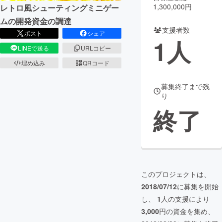
1,300,000円
レトロ風シューティングミニゲー
まちづくり・地域活性化
ムの開発資金の調達
支援者数
ポスト
シェア
1
人
LINEで送る
URLコピー
CAMPFIRE for Social Good
CAMPFIRE Creation
埋め込み
QRコード
CAMPFIREふるさと納税
machi-ya
コミュニティ
募集終了まで残
り
終了
このプロジェクトは、
2018/07/12
に募集を開始
し、
1
人の支援により
3,000
円の資金を集め、