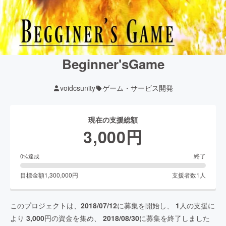
Beginner'sGame
voidcsunity
ゲーム・サービス開発
現在の支援総額
3,000
円
終了
0
%達成
目標金額
1,300,000
円
支援者数
1
人
このプロジェクトは、
2018/07/12
に募集を開始し、
1
人の支援に
より
3,000
円の資金を集め、
2018/08/30
に募集を終了しました