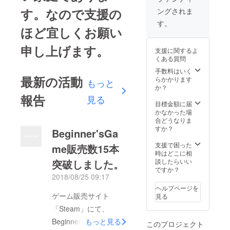
す。なので支援の
ングされま
す。
ほど宜しくお願い
申し上げます。
支援に関するよ
くある質問
手数料はいく
最新の活動
らかかります
もっと
か？
報告
見る
目標金額に届
かなかった場
合どうなりま
すか？
Beginner'sGa
支援で困った
me販売数15本
時はどこに相
突破しました。
談したらいい
ですか？
2018/08/25 09:17
ヘルプページを
ゲーム販売サイト
見る
「Steam」にて、
Beginner'sGame販売
もっと見る
このプロジェクト