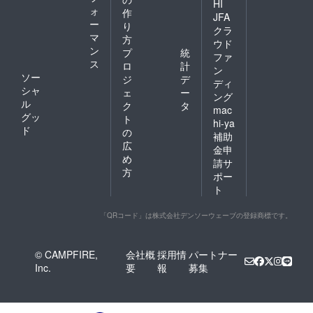
HI
ォ
作
JFA
ー
り
クラ
マ
方
ウド
ン
プ
統
ファ
ス
ロ
計
ン
ソー
ジ
デ
ディ
シャ
ェ
ー
ング
ル
ク
タ
mac
グッ
ト
hi-ya
ド
の
補助
広
金申
め
請サ
方
ポー
ト
「QRコード」は株式会社デンソーウェーブの登録商標です。
© CAMPFIRE,
会社概
採用情
パートナー
Inc.
要
報
募集