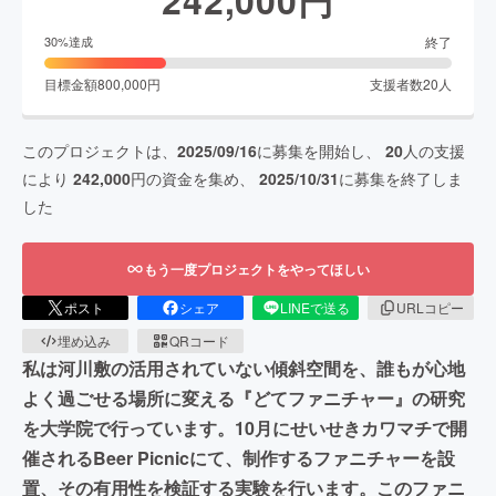
終了
30
%達成
目標金額
800,000
円
支援者数
20
人
このプロジェクトは、
2025/09/16
に募集を開始し、
20
人の支援
により
242,000
円の資金を集め、
2025/10/31
に募集を終了しま
した
もう一度プロジェクトをやってほしい
ポスト
シェア
LINEで送る
URLコピー
埋め込み
QRコード
私は河川敷の活用されていない傾斜空間を、誰もが心地
よく過ごせる場所に変える『どてファニチャー』の研究
を大学院で行っています。10月にせいせきカワマチで開
催されるBeer Picnicにて、制作するファニチャーを設
置、その有用性を検証する実験を行います。このファニ