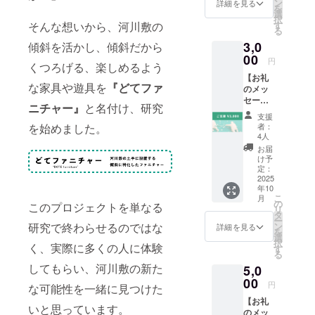
メッ
ン
詳細を見る
を
セージ
選
択
をお送
そんな想いから、河川敷の
す
る
りしま
3,0
傾斜を活かし、傾斜だから
す。 ︎︎ ●
土手で
00
円
くつろげる、楽しめるよう
使える
【お礼
ミニ
な家具や遊具を
『どてファ
のメッ
カー 土
セー
手の傾
ニチャー』
と名付け、研究
ジ】 感
斜で走
支援
謝の気
らせる
を始めました。
者：
持ちを
ことが
4人
込め
できる
お届
て、お
ミニ
け予
礼の
カーを
定：
メッ
2025
お届け
年10
セージ
しま
こ
月
をお送
す。 数
の
このプロジェクトを単なる
リ
りしま
量:3点
タ
ー
す。
研究で終わらせるのではな
ン
詳細を見る
を
選
択
く、実際に多くの人に体験
す
る
してもらい、河川敷の新た
5,0
00
円
な可能性を一緒に見つけた
【お礼
いと思っています。
のメッ