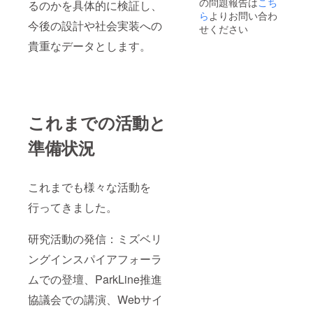
の問題報告は
破損し
怪我な
こち
は設置
るのかを具体的に検証し、
た場合
どにつ
できな
ら
よりお問い合わ
には修
いては
今後の設計や社会実装への
い可能
せください
繕費を
責任を
性もご
貴重なデータとします。
請求す
負いま
ざいま
る場合
せん。
すの
がござ
安全の
で、ご
いま
ため、
了承く
す。 自
私も現
ださ
治体や
地に同
い。 レ
地域の
行する
ンタル
これまでの活動と
河川管
場合が
の日程
理者に
ござい
につい
準備状況
よって
ます
てはご
は設置
が、そ
相談の
できな
の際の
上決め
い可能
交通費
させて
これまでも様々な活動を
性もご
はご負
いただ
ざいま
担いた
きます
行ってきました。
すの
だきま
が、ご
で、ご
す。 今
希望に
了承く
回の制
研究活動の発信：ミズベリ
添えな
ださ
作物が
い可能
ングインスパイアフォーラ
い。 レ
その地
性もご
ンタル
形に合
ざいま
ムでの登壇、ParkLine推進
の日程
わな
すこと
につい
かった
をご了
協議会での講演、Webサイ
てはご
場合、
承くだ