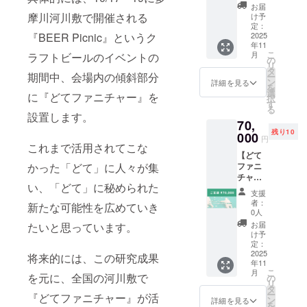
『どて
チャー
頃） ・
お届
ファニ
にお名
摩川河川敷で開催される
け予
イベン
チャー
前掲載
定：
ト中止
『BEER Picnic』というク
』１つ
2025
どて
の場合
年11
を、あ
ファニ
は研究
こ
月
ラフトビールのイベントの
なたの
チャー
の
成果報
リ
イベン
に支援
タ
告を
期間中、会場内の傾斜部分
ー
トやプ
者様の
ン
詳細を見る
データ
を
ライ
お名前
選
にてお
に『どてファニチャー』を
択
ベート
や企業
す
渡しし
る
な空間
名を掲
設置します。
ます。
70,
で1日レ
載しま
（12月
残り10
ンタル
000
す。 ・
頃）
円
できる
これまで活用されてこな
掲載方
【どて
権利で
法：彫
かった「どて」に人々が集
ファニ
す。
刻 ・サ
チャー
（輸送
イズ：
い、「どて」に秘められた
をイベ
費・交
100×35
支援
ント等
通費は
(mm)以
者：
新たな可能性を広めていき
で設
別途ご
内 ・
0人
置】 あ
負担い
BEER
お届
たいと思っています。
なたの
ただき
Picnic
け予
主催す
ます）
定：
のイベ
るイベ
2025
・提供
将来的には、この研究成果
ントに
年11
ント等
方法：
間に合
こ
月
に『ど
を元に、全国の河川敷で
制作し
の
うよう
リ
てファ
たどて
タ
に掲載
ー
『どてファニチャー』が活
ニ
ファニ
ン
するた
詳細を見る
を