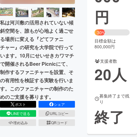
円
まちづくり・地域活性化
私は河川敷の活用されていない傾
斜空間を、誰もが心地よく過ごせ
CAMPFIRE for Social Good
CAMPFIRE Creation
30%
る場所に変える『どてファニ
CAMPFIREふるさと納税
machi-ya
コミュニティ
目標金額は
800,000円
チャー』の研究を大学院で行って
います。10月にせいせきカワマチ
支援者数
で開催されるBeer Picnicにて、
20
人
制作するファニチャーを設置、そ
の有用性を検証する実験を行いま
す。このファニチャーの制作のた
募集終了まで残
めのご支援を募ります。
り
ポスト
シェア
終了
LINEで送る
URLコピー
埋め込み
QRコード