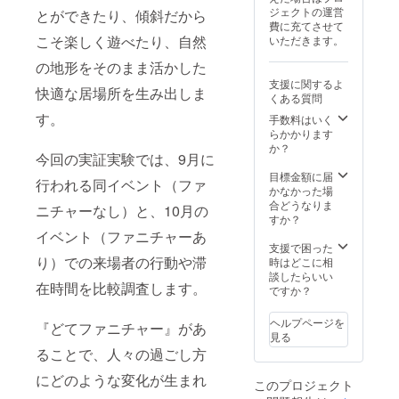
だきま
る費用
負担い
ガイド
ジェクトの運営
とができたり、傾斜だから
す。 今
に関し
ただき
ブック
費に充てさせて
回の制
ては別
ます。
数量：1
こそ楽しく遊べたり、自然
いただきます。
作物が
途ご負
設置方
点 サイ
その地
担いた
法や管
ズ：A5
の地形をそのまま活かした
形に合
だきま
理方法
予定
支援に関するよ
わな
す） ・
は説明
快適な居場所を生み出しま
くある質問
かった
提供方
書を添
場合、
法：制
す。
付しま
手数料はいく
追加で
作した
すの
らかかります
製作す
どて
で、必
か？
今回の実証実験では、9月に
るもの
ファニ
ず守っ
の制作
チャー
てくだ
目標金額に届
行われる同イベント（ファ
費はご
を郵送
さい。
かなかった場
負担い
いたし
破損し
合どうなりま
ニチャーなし）と、10月の
ただき
ます。
た場合
すか？
ます。
・有効
には修
イベント（ファニチャーあ
設置方
期限：
繕費を
支援で困った
法や管
2025年
請求す
り）での来場者の行動や滞
時はどこに相
理方法
4月から
る場合
談したらいい
在時間を比較調査します。
は説明
2027年
がござ
ですか？
書を添
3月末ま
いま
付しま
で ・注
す。 自
ヘルプページを
『どてファニチャー』があ
すの
意事
治体や
見る
で、必
項：設
地域の
ることで、人々の過ごし方
ず守っ
置先で
河川管
てくだ
起きた
理者に
にどのような変化が生まれ
このプロジェクト
さい。
事故や
よって