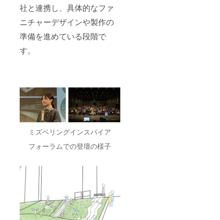
治体や
社と連携し、具体的なファ
地域の
河川管
ニチャーデザインや製作の
理者、
地形に
準備を進めている段階で
よって
は設置
す。
できな
い可能
性もご
ざいま
すの
で、ご
了承く
ださ
い。 レ
ンタル
ミズベリングインスパイア
の日程
につい
フォーラムでの登壇の様子
てはご
相談の
上決め
させて
いただ
きます
が、ご
希望に
添えな