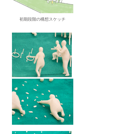
い可能
性もご
ざいま
すこと
初期段階の構想スケッチ
をご了
承くだ
さい。