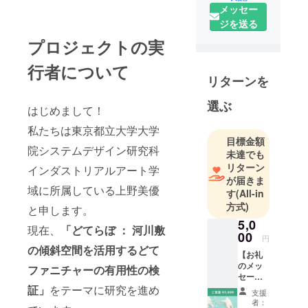
メッセー
ジを送る
プロジェクトの実
行者について
リターンを
選ぶ
はじめまして！
私たちは東京都立大学大学
目標金額
院システムデザイン研究科
未達でも
リターン
インダストリアルアート学
が届きま
域に所属している上野美優
す
(All-in
方式)
と申します。
5,0
現在、
「どてらぼ ： 河川敷
00
円
の傾斜空間を活用するどて
【お礼
のメッ
ファニチャーの有用性の検
セージ
+土手で
証」
をテーマに研究を進め
支援
使える
者：