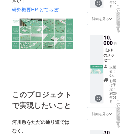
さい！
年10
気持ち
る700円
こ
月
を込め
チケッ
研究概要HP どてらぼ
の
リ
て、お
ト ・イ
タ
ー
礼の
ベント
ン
詳細を見る
を
メッ
当日
選
択
セージ
メール
す
る
をお送
と引き
10,
りしま
換えで
す。 ●
000
のお渡
円
イベン
し ・お
【お礼
トで使
釣りは
のメッ
える700
でませ
セージ
円チ
ん ・差
+どて
ケット
額が発
支援
ファニ
10月の
生した
者：
チャー
イベン
場合は
6人
ガイド
ト
現金に
お届
ブッ
BEER
て清算
け予
ク】 感
Picinic
定：
をお願
このプロジェクト
謝の気
2026
で使え
いしま
年03
持ちを
る700円
す ・イ
こ
月
で実現したいこと
込め
チケッ
の
ベント
リ
て、お
ト ・イ
タ
終了後
ー
礼の
ベント
ン
（10/20
詳細を見る
を
メッ
当日
選
以降）
択
河川敷をただの通り道では
セージ
メール
す
にご支
る
をお送
と引き
援の場
なく、
30,
りしま
換えで
合、イ