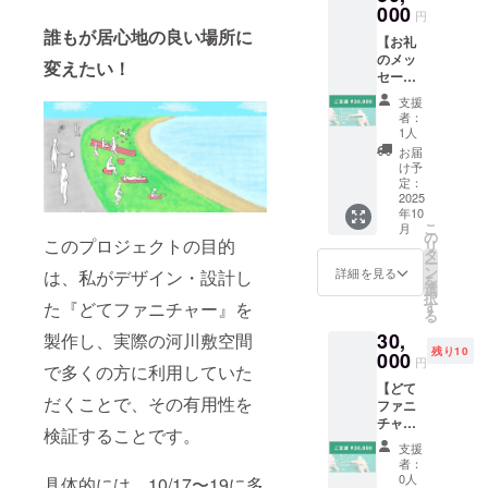
す。 ︎︎ ●
000
のお渡
ベント
円
ガイド
し ・お
成果報
誰もが居心地の良い場所に
【お礼
ブック
釣りは
告を
のメッ
どて
でませ
変えたい！
データ
セージ
ファニ
ん ・差
にてお
+どて
チャー
額が発
渡しし
支援
ファニ
のデザ
生した
ます。
者：
チャー
イン案
場合は
1人
（11月
にお名
や制作
現金に
頃） ・
お届
前掲載
方法な
て清算
け予
イベン
+どて
どをま
定：
をお願
ト中止
ファニ
2025
とめた
いしま
の場合
年10
チャー
ガイド
す ・イ
は研究
こ
月
ガイド
ブック
の
ベント
成果報
このプロジェクトの目的
リ
ブッ
数量：1
タ
終了後
告を
ー
ク】 感
点 サイ
ン
（10/20
詳細を見る
は、私がデザイン・設計し
データ
を
謝の気
ズ：A5
選
以降）
にてお
択
持ちを
予定
た『どてファニチャー』を
す
にご支
渡しし
る
込め
援の場
ます。
30,
製作し、実際の河川敷空間
て、お
合、イ
（12月
残り10
礼の
000
ベント
頃）
円
で多くの方に利用していた
メッ
成果報
【どて
セージ
告を
だくことで、その有用性を
ファニ
をお送
データ
チャー
りしま
にてお
検証することです。
を1つレ
す。 ●
渡しし
支援
ンタ
どて
ます。
者：
ル】
ファニ
0人
具体的には、10/17〜19に多
（11月