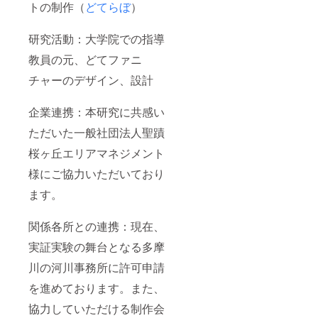
相談の
追加で
さい。
トの制作（
どてらぼ
）
上決め
製作す
させて
るもの
いただ
の制作
研究活動：大学院での指導
きます
費はご
教員の元、どてファニ
が、ご
負担い
希望に
ただき
チャーのデザイン、設計
添えな
ます。
い可能
設置方
性もご
法や管
企業連携：本研究に共感い
ざいま
理方法
すこと
は説明
ただいた一般社団法人聖蹟
をご了
書を添
承くだ
付しま
桜ヶ丘エリアマネジメント
さい。
すの
で、必
様にご協力いただいており
ず守っ
ます。
てくだ
さい。
破損し
関係各所との連携：現在、
た場合
には修
実証実験の舞台となる多摩
繕費を
請求す
川の河川事務所に許可申請
る場合
がござ
を進めております。また、
いま
協力していただける制作会
す。 自