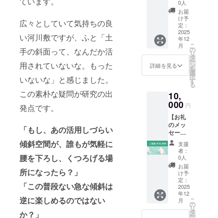
ています。
ミニ
0人
カー】
お届
感謝の
け予
広々としていて気持ちの良
気持ち
定：
を込め
2025
い河川敷ですが、ふと「土
年12
て、お
こ
月
礼の
の
手の斜面って、なんだか活
リ
メッ
タ
ー
セージ
用されていないな。もった
ン
詳細を見る
を
をお送
選
択
いないな」と感じました。
りしま
す
る
す。 ︎︎ ●
この素朴な疑問が研究の出
10,
土手で
使える
000
円
発点です。
ミニ
【お礼
カー 土
のメッ
手の傾
「もし、あの活用しづらい
セージ
斜で走
+土手で
らせる
傾斜空間が、誰もが気軽に
支援
使える
ことが
者：
ミニ
腰を下ろし、くつろげる場
できる
0人
カー3
ミニ
お届
所になったら？」
点】 感
カーを
け予
謝の気
お届け
定：
「この普段ない急な傾斜は
持ちを
2025
しま
年12
込め
す。 数
逆に楽しめるのではない
こ
月
て、お
量:1点
の
リ
礼の
タ
か？」
ー