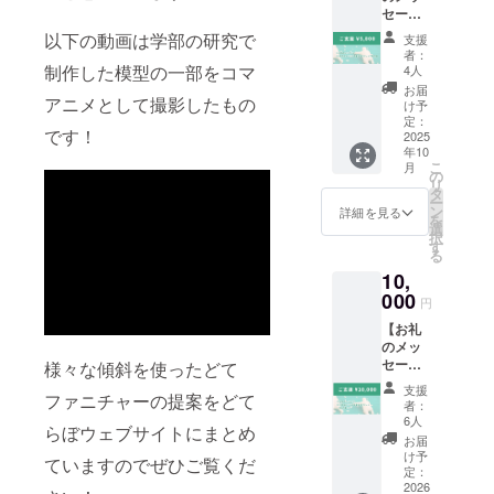
セージ
+イベン
以下の動画は学部の研究で
支援
トで使
者：
える700
制作した模型の一部をコマ
4人
円チ
お届
アニメとして撮影したもの
ケッ
け予
ト】 感
定：
です！
謝の気
2025
年10
持ちを
こ
月
込め
の
リ
て、お
タ
ー
礼の
ン
詳細を見る
を
メッ
選
択
セージ
す
る
をお送
10,
りしま
す。 ●
000
円
イベン
【お礼
トで使
のメッ
える700
セージ
様々な傾斜を使ったどて
円チ
+イベン
ケット
支援
ファニチャーの提案をどて
トで使
10月の
者：
える700
イベン
6人
らぼウェブサイトにまとめ
円チ
ト
お届
ケット
BEER
け予
ていますのでぜひご覧くだ
×3枚】
Picinic
定：
感謝の
2026
で使え