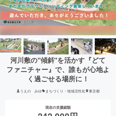
河川敷の"傾斜"を活かす『どて
ファニチャー』で、誰もが心地よ
く過ごせる場所に！
うえの みゆ
まちづくり・地域活性化
東京都
現在の支援総額
242,000
円