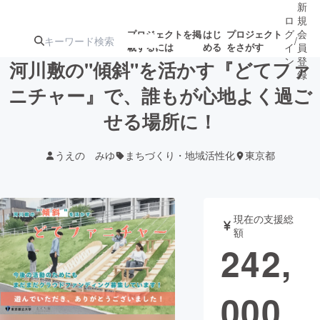
新
ロ
規
グ
会
プロジェクトを掲
はじ
プロジェクト
/
載するには
める
をさがす
イ
員
ン
登
河川敷の"傾斜"を活かす『どてファ
録
ニチャー』で、誰もが心地よく過ご
せる場所に！
人気のプロ
注目のリ
注目の新着プロ
募集終了が近いプ
もうすぐ公開
ジェクト
ターン
ジェクト
ロジェクト
されます
うえの みゆ
まちづくり・地域活性化
東京都
アート・写真
音楽
現在の支援総
テクノロジー・ガジェット
ゲーム・サ
額
242,
映像・映画
書籍・雑誌
000
ビジネス・起業
チャレンジ