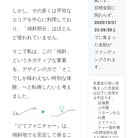
式
です。
11月か
し、空
いませ
送付く
ら2027
間演出
ん。 安
ださ
目標金額に
しかし、その多くは平坦な
年3月末
のお手
全のた
い。 ・
関わらず、
まで ・
伝いを
め、私
カラー
エリアを中心に利用してお
注意事
しま
も現地
での掲
2025/10/31
項：設
す。
に同行
載はで
り、「傾斜部分」はほとん
23:59:59
ま
置先で
（輸送
する場
きませ
起きた
費・交
合がご
ど使われていません。
ん。 ・
でに集まっ
事故や
通費は
ざいま
どて
た金額が
怪我な
別途ご
すが、
ファニ
どにつ
負担い
そこで私は、この「傾斜」
その際
チャー
ファンディ
いては
ただき
の交通
が存在
ングされま
というネガティブな要素
責任を
ます）
費はご
する限
負いま
また、
負担い
りの掲
す。
を、デザインの力で「そこ
せん。
イベン
ただき
載とな
安全の
トに適
ます。
りま
でしか味わえない特別な体
ため、
した新
今回の
す。 ●
支援金の使い道
私も現
たな
制作物
ガイド
験」へと転換したいと考え
集まった支援金
地に同
ファニ
がその
ブック
は以下に使用す
行する
チャー
ました。
地形に
どて
る予定です。
場合が
をデザ
合わな
ファニ
設備費
ござい
イン
かった
チャー
人件費
ます
し、設
場合に
のデザ
リターン仕入
が、そ
置いた
追加で
イン案
れ費
の際の
しま
製作す
や制作
どてファニ
交通費
す。
るもの
『どてファニチャー』は、
方法な
チャー製作費
はご負
（製作
の制作
どをま
※目標金額を超
担いた
にかか
傾斜地でも安定して座るこ
費はご
とめた
えた場合はプロ