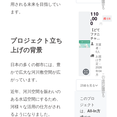
チャー
チャー
選
めには
用される未来を目指してい
択
』数台
を１つ
す
10/15ま
る
を設置
選んで
でのご
ます。
110
し、空
いただ
支援に
間演出
,00
き、そ
限りま
残り5
のお手
のどて
0
す。 ・
円
伝いを
ファニ
備考欄
しま
【どて
チャー
に必ず
す。
ファニ
を郵送
掲載す
プロジェクト立ち
（輸送
チャー
いたし
る名前
費・交
をイベ
ます。
をご記
支援
通費は
ント等
・有効
上げの背景
入くだ
者：
別途ご
で設置
期限：
さい。
0人
負担い
+新たな
2025年
・ロゴ
お届
ただき
ファニ
11月か
をご希
け予
ます）
チャー
日本の多くの都市には、豊
ら2027
定：
望の際
・提供
のデザ
2026
年3月末
は備考
年04
かで広大な河川敷空間が広
方法：
イン】
まで ・
欄にロ
こ
月
制作し
あなた
注意事
の
ゴデー
リ
がっています。
たどて
の主催
項：レ
タ
タ送付
ー
ファニ
するイ
ンタル
ン
の旨を
詳細を見る
を
チャー
ベント
先で起
選
ご記入
近年、河川空間を賑わいの
択
を郵送
等に
きた事
す
の上、
る
いたし
『どて
故や怪
メール
このプロ
ある水辺空間にするため、
ます。
ファニ
我など
の返信
ジェクト
・有効
チャー
につい
河様々な活用の仕方がされ
にてロ
期限：
』数台
ては責
ゴデー
は、
All-In方
るようになりました。
2025年
を設置
任を負
タをご