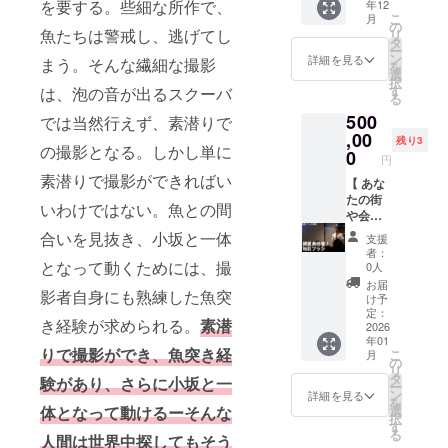
を要する。些細な所作で、
年12
す。 ・
欄」に
でご指
がけて
・「い
してい
ご希望
編集済
像デー
字や特
こ
月
サイ
ご希望
定くだ
きた雑
いち
ます。
のお名
写真20
タ」5枚
の
殊記
魚たちは警戒し、逃げてし
リ
ズ：長
のお名
さい。
誌編集
こ」の
・交
前は全
枚 or 映
Mission
タ
号、公
ー
辺
前をご
・絵文
者・岩
アート
通・宿
角12文
像1分を
100の迫
ン
詳細を見る
序良俗
まう。そんな繊細な撮影
を
3216×
記入く
字や特
崎裕司
ディレ
泊等の
字以内
納品 ・
力ある
選
に反す
択
短編
ださ
殊記
氏編
クショ
経費は
（半角
追加料
海中写
す
は、泡の音が出るスクーバ
る表
る
2144
い。 ・
号、公
集。 ・
ンで知
原則別
24文字
金で
真を待
現、宣
500
■「クラ
ご希望
序良俗
サイ
られる
途です
以内）
フォト
ち受け
では当然行えず、素潜りで
伝目的
ファン
のお名
に反す
ズ：A3
日本ベ
・2025
でご指
パネル
データ
,00
の文言
残り3
の撮影となる。しかし単に
限定ス
前は全
る表
サイズ
リエー
年12月
定くだ
も可 ・
にしま
0
は不可
円
テッ
角12文
現、宣
大判印
ルアー
以降に
さい。
交通宿
す。 ・
となり
素潜りで撮影ができればい
カー」1
字以内
伝目的
刷 ・
トセン
開催し
・絵文
泊等、
サイ
【 あな
ます。
枚 ・プ
（半角
の文言
ページ
ターが
ます ・
字や特
諸経費
ズ：長
たの街
・掲載
いわけではない。魚との間
ロジェ
24文字
は不可
数：32p
デザイ
支援者
殊記
は含ま
辺
や会社
順は五
クト
以内）
となり
■「クラ
ンを担
の皆様
号、公
れませ
3216×
で！小
合いを見抜き、小坂と一体
十音順
支援
ページ
でご指
ます。
ファン
当。47
である
序良俗
ん ・詳
短編
坂薫平
または
者：
内「リ
定くだ
・掲載
限定T
都道府
程度予
に反す
細はご
2144
による
となって動くためには、撮
0人
アル
ターン
さい。
順は五
シャ
県・海
定を合
る表
支援い
■「公式
講演会
ファ
お届
影者自身にも熟練した魚突
につい
・絵文
十音順
ツ」1枚
外50以
わせて
現、宣
ただい
ホーム
開催付
け予
ベット
て」に
字や特
または
・小坂
上の都
開催い
伝目的
た方に
ページ
き特別
定：
順で統
き経験が求められる。
素潜
記載
殊記
アル
薫平が
市と地
たしま
の文言
直接
にお名
プラン
2026
一いた
年01
■「映画
号、公
ファ
100kg
域を訪
す ・詳
は不可
メール
前掲
】
しま
りで撮影ができ、魚突き経
こ
月
のエン
序良俗
ベット
越えの
れ、伝
細はご
となり
いたし
載」1名
■「小坂
の
す。
リ
ドロー
に反す
順で統
イソマ
統文化
支援い
ます。
ます
分 ※本
薫平に
タ
験があり、さらに小坂と一
フォン
ー
ルにお
る表
一いた
グロを
から最
ただい
・掲載
■「Mis
リター
よる特
ン
詳細を見る
トやサ
を
名前記
現、宣
しま
仕留め
新カル
た方に
順は五
sion100
ンは公
別講演
体となって動けるーそんな
選
イズは
択
載
伝目的
す。
たこと
チャー
直接
十音順
ビジュ
式ホー
会開催
す
制作側
る
人間は世界中探してもそう
（小）
の文言
フォン
を記念
まで手
メール
または
アル
ムペー
（映像
に一任