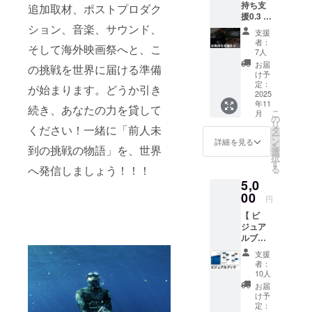
持ち支
追加取材、ポストプロダク
援0.3 】
ション、音楽、サウンド、
■「心を
支援
込めた
者：
そして海外映画祭へと、こ
感謝の
7人
メー
お届
の挑戦を世界に届ける準備
ル」
け予
■「待ち
定：
が始まります。どうか引き
受け画
2025
年11
像デー
続き、あなたの力を貸して
こ
月
タ」5枚
の
リ
Mission
ください！一緒に「前人未
タ
ー
100の迫
ン
詳細を見る
を
到の挑戦の物語」を、世界
力ある
選
択
海中写
す
へ発信しましょう！！！
る
真を待
5,0
ち受け
データ
00
円
にしま
【 ビ
す。 ・
ジュア
サイ
ルブッ
ズ：長
クプラ
辺
支援
ン 】
3216×
者：
■「Mis
短編
10人
sion100
2144
お届
ビジュ
け予
アル
定：