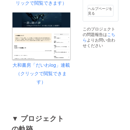
方に直
リックで閲覧できます）
載でき
殊記
ターン
限定ス
となり
ルいた
名分 ※
しま
接メー
ない場
号、公
につい
テッ
ます。
します
本リ
す。
ヘルプページを
ルいた
合があ
序良俗
て」に
カー」1
・掲載
■「Mis
ターン
■「Mis
見る
します
ります
に反す
記載
枚 ・プ
順は五
sion100
は映画
sion100
・交通
が、そ
る表
■「クラ
ロジェ
十音順
ビジュ
本編の
ビジュ
費、食
の際は
現、宣
ファン
クト
または
アル
エンド
アル
このプロジェクト
材費な
公式サ
伝目的
限定ス
ページ
アル
ブッ
ロール
ブッ
の問題報告は
どの諸
こち
イト・
の文言
テッ
内「リ
ファ
ク」1冊
にお名
ク」1冊
経費は
SNSに
は不可
カー」1
ターン
ベット
・詳細
前を掲
・詳細
ら
よりお問い合わ
含まれ
て完全
となり
枚 ・プ
につい
順で統
はプロ
載いた
はプロ
せください
ません
版クレ
ます。
ロジェ
て」に
一いた
ジェク
しま
ジェク
■「Mis
ジット
・掲載
クト
記載
しま
トペー
す。 ・
トペー
sion100
を公開
順は五
ページ
■「映画
す。
ジ内
支援時
ジ内
ビジュ
いたし
十音順
内「リ
のエン
フォン
「リ
の「備
「リ
大和書房「だいわlog」連載
アル
ます。
または
ターン
ドロー
トやサ
ターン
考欄」
ターン
ブッ
アル
につい
ルにお
イズは
につい
にご希
につい
（クリックで閲覧できま
ク」1冊
ファ
て」に
名前記
制作側
て」に
望のお
て」に
■「クラ
す）
ベット
記載
載
に一任
記載
名前を
記載
ファン
順で統
■「映画
（大）
くださ
■「クラ
ご記入
■「クラ
限定T
一いた
のエン
」1名 ※
い。 ・
ファン
くださ
ファン
シャ
しま
ドロー
本リ
映画祭
限定T
い。 ・
限定T
ツ」1枚
す。
ルにお
ターン
や配信
シャ
ご希望
シャ
■「心を
フォン
名前記
は映画
規定に
ツ」1枚
のお名
ツ」1枚
込めた
トやサ
載
本編の
より本
・詳細
前は全
・詳細
感謝の
イズは
（中）
エンド
編に掲
はプロ
角12文
はプロ
▼ プロジェクト
メー
制作側
」1名 ※
ロール
載でき
ジェク
字以内
ジェク
ル」
に一任
本リ
にお名
ない場
トペー
（半角
トペー
の軌跡
■「待ち
くださ
ターン
前を掲
合があ
ジ内
24文字
ジ内