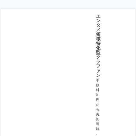
エ
ン
タ
メ
領
域
特
化
型
ク
ラ
フ
ァ
ン
手
数
料
0
円
か
ら
実
施
可
能
。