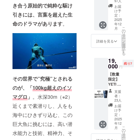
短編
ります
97人
崎裕司
き合う原始的で純粋な駆け
■「完成
2144
ので、
氏が編
お届
披露試
■「公式
支援時
け予
集して
引きには、言葉を超えた生
写会
ホーム
定：
にお好
くださ
（メン
2025
ページ
きなデ
いまし
命のドラマがあります
。
年12
バー登
にお名
ザイン
た。 ・
こ
月
壇）へ
前掲
の
を選択
サイ
リ
のご招
載」1名
タ
してく
ズ：A3
ー
待」2名
※本リ
ン
ださ
詳細を見る
サイズ
を
分 ・日
ターン
選
い。 ・
大判印
択
時：
は公式
す
サイズ
刷 ・
る
2026年
ホーム
（選択
ページ
19,
末頃を
ページ
可）
数：32p
残り7
予定
000
にお名
■「心を
円
（映画
前を掲
S / M /
込めた
【数量
が完成
載いた
L / XL /
感謝の
その世界で”究極”とされる
限定】
後に決
しま
XXL
メー
YETI x
定） ・
す。 ・
身丈 65
ル」
のが、「
100kg超えのイソ
Mission
場所：
支援時
/ 69 / 73
■「待ち
支援
100スペ
東京都
の「備
/ 77 / 81
者：
マグロ
」
。水深30m（※2）
受け画
シャル
を予定
考欄」
23人
身幅
像デー
コラボ
・支援
近くまで素潜りし、人をも
にご希
49 / 52 /
お届
タ」5枚
限定ド
者様の
望のお
け予
55 / 58 /
Mission
リンク
海中にひきずり込む、この
交通費
定：
名前を
63 肩
100の迫
ウェア
2025
や滞在
ご記入
幅 42 /
力ある
巨大魚に挑むには、高い潜
年12
プラン
費は各
くださ
46 / 50 /
海中写
こ
月
】
自でご
の
い。 ・
54 / 57
真を待
水能力と技術、精神力、そ
リ
■「YETI
負担く
タ
ご希望
袖丈
ち受け
ー
x
ださ