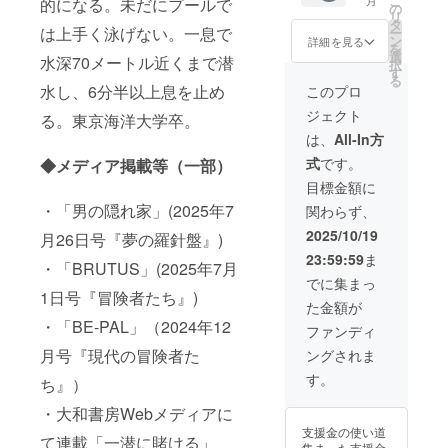
こ
月
的になる。未だにプールで
ティ」1
規定に
時の
「リ
きた雑
でご指
サイ
■「映画
会場は
い。 ・
です。
の
リ
組（2名
より本
「備考
ターン
誌編集
定くだ
ズ：A3
のエン
支援者
ご希望
・遠征
タ
は上手く泳げない。一息で
ー
まで）
編に掲
欄」に
につい
者・岩
さい。
サイズ
ドロー
様と事
のお名
先・日
ン
詳細を見る
を
メン
載でき
ご希望
て」に
崎裕司
・絵文
大判印
ルにア
務局で
前は全
程は事
選
水深70メートル近くまで潜
択
バーが
ない場
のお名
記載
氏編
字や特
刷 ・
ソシエ
相談の
角12文
務局と
す
る
皆さん
合があ
前をご
■「クラ
集。 ・
殊記
ページ
イトプ
うえ調
字以内
調整の
水し、6分半以上息を止め
このプロ
に魚料
ります
記入く
ファン
サイ
号、公
数：32p
ロ
整いた
（半角
うえ決
ジェクト
理を振
る。東京海洋大学卒。
が、そ
ださ
限定ス
ズ：A3
序良俗
■「クラ
デュー
します
24文字
定しま
る舞い
の際は
い。 ・
テッ
サイズ
に反す
ファン
サーと
・上映
以内）
す。
は、
All-In方
ます。
公式サ
ご希望
カー」1
大判印
る表
限定T
してお
映像は
でご指
（Missi
式
です。
◆メディア掲載等（一部）
美味し
イト・
のお名
枚 ・プ
刷 ・
現、宣
シャ
名前記
2022〜
定くだ
on100
い魚を
SNSに
前は全
ロジェ
ページ
伝目的
ツ」1枚
載
2025年
さい。
のロケ
目標金額に
囲みな
て完全
角12文
クト
数：32p
の文言
・小坂
（大）
の遠征
・絵文
地は対
・「男の隠れ家」(2025年7
関わらず、
がら、
版クレ
字以内
ページ
■「クラ
は不可
薫平が
」1名分
記録映
字や特
象外で
親睦を
ジット
（半角
内「リ
ファン
となり
100kg
※本リ
像から1
殊記
す） ・
2025/10/19
月26日号『夢の羅針盤』)
深めま
を公開
24文字
ターン
限定T
ます。
越えの
ターン
本お選
号、公
天候・
23:59:59
ま
しょ
いたし
以内）
につい
シャ
・掲載
イソマ
は映画
びいた
序良俗
海況・
・「BRUTUS」(2025年7月
う！メ
ます。
でご指
て」に
ツ」1枚
順は五
グロを
本編の
だきま
に反す
撮影ス
でに集まっ
ンバー
1日号『冒険者たち』)
定くだ
記載
・小坂
十音順
仕留め
エンド
す（オ
る表
ケ
た金額が
が各地
さい。
■「映画
薫平が
または
たこと
ロール
ンライ
現、宣
ジュー
・「BE-PAL」（2024年12
の海で
・絵文
のエン
100kg
アル
を記念
にお名
ン生配
伝目的
ルによ
ファンディ
突いて
字や特
ドロー
越えの
ファ
した、
前を掲
信・
の文言
り延
月号『現代の冒険者た
ングされま
きた魚
殊記
ルにア
イソマ
ベット
クラ
載いた
アーカ
は不可
期・中
が出て
号、公
ソシエ
グロを
順で統
ファン
しま
イブ配
となり
止とな
す。
ち』）
くるか
序良俗
イトプ
仕留め
一いた
限定デ
す。 ・
信は禁
ます。
る場合
も？ ・
に反す
ロ
たこと
しま
ザイン
支援時
止） ・
・掲載
があり
・大和書房Webメディアに
場所は
る表
デュー
を記念
す。
のTシャ
の「備
会場
順は五
ます。
支援金の使い道
関東圏
現、宣
サーと
した、
フォン
ツ ・プ
考欄」
費・機
十音順
・安全
て連載「一潜に賭ける」
集まった支援金