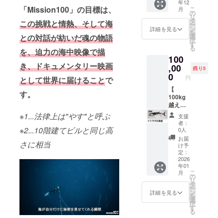
年12
な水性
にお名
望のお
平・PJ
デザイ
「Mission100」の目標は、
こ
月
顔料イ
前掲
の
名前を
メン
ンを担
リ
ンク
載」1名
タ
ご記入
バーの
この挑戦と情熱、そして海
当 ・47
ー
ジェッ
分 ※本
ン
くださ
詳細を見る
エッセ
都道府
を
トプリ
リター
選
との対話が紡いだ魂の物語
い。 ・
イ、限
県・海
択
ンター
ンは公
す
ご希望
定版写
外50以
る
でプリ
を、迫力の海中映像で描
式ホー
のお名
真など
上の都
100
ントさ
ムペー
前は全
を収録
市と地
き、ドキュメンタリー映画
れ、美
,00
ジにお
角12文
したス
残り5
域を訪
しさと
名前を
0
字以内
ペシャ
れ、伝
円
として世界に届けるこ
と
で
耐久性
掲載い
（半角
ル版写
統文化
を兼ね
【
たしま
24文字
真集。
す。
から最
備えた
100kg
す。 ・
以内）
・「い
新カル
印刷で
越えイ
支援時
でご指
いち
チャー
す。ア
ソマグ
の「備
定くだ
※1...法律上は"やす"と呼ぶ
こ」の
まで手
支援
クリル
ロ魚拓
考欄」
さい。
アート
者：
がけて
の厚
プラン
※2...10階建てビルと同じ高
にご希
・絵文
0人
ディレ
きた雑
み、そ
】 ■イ
望のお
字や特
クショ
お届
誌編集
さに相当
して差
ソマグ
名前を
殊記
け予
ンで知
者・岩
し込む
ロ魚拓
ご記入
定：
号、公
られる
崎裕司
光が反
レプリ
2026
くださ
序良俗
日本ベ
氏編
年01
射する
カ 実際
い。 ・
に反す
リエー
集。 ・
こ
月
ことに
に突い
ご希望
の
る表
ルアー
サイ
リ
よって
た
のお名
タ
現、宣
トセン
ズ：A3
ー
写真そ
105.5kg
前は全
ン
伝目的
詳細を見る
ターが
サイズ
を
のもの
のイソ
角12文
選
の文言
デザイ
大判印
択
の階調
マグロ
字以内
す
は不可
ンを担
刷 ・
る
が豊か
の魚拓
（半角
となり
当。47
ページ