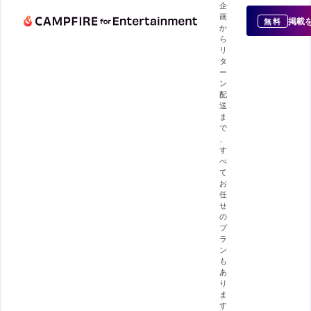
企
画
掲載
無料
か
ら
リ
タ
ー
ン
配
送
ま
で
、
す
べ
て
お
任
せ
の
プ
ラ
ン
も
あ
り
ま
す