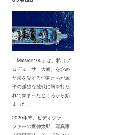
受け画
い。 ・
は映画
載いた
ります
「リ
以内）
「リ
像デー
映画祭
本編の
しま
が、そ
ターン
でご指
ターン
タ」5枚
や配信
エンド
す。 ・
の際は
につい
定くだ
につい
■「クラ
規定に
ロール
支援時
公式サ
て」に
さい。
て」に
ファン
より本
にお名
の「備
イト・
記載
・絵文
記載
限定ス
編に掲
前を掲
考欄」
SNSに
■「高画
字や特
■「高画
テッ
載でき
載いた
にご希
て完全
質フォ
殊記
質フォ
カー」1
ない場
しま
望のお
版クレ
トパネ
号、公
トパネ
枚
合があ
す。 ・
名前を
ジット
ル」1枚
序良俗
ル」1枚
■「映画
ります
支援時
ご記入
を公開
（A3サ
に反す
（A3サ
のエン
が、そ
の「備
くださ
いたし
イズ・
る表
イズ・
ドロー
の際は
考欄」
い。 ・
ます。
小坂サ
現、宣
小坂サ
ルにお
「Mission100」は、私（プ
公式サ
にご希
ご希望
イン可
伝目的
イン可
名前記
イト・
望のお
のお名
能） ・
の文言
能） ・
ロデューサー大崎）を含め
載
SNSに
名前を
前は全
詳細は
は不可
詳細は
（小）
て完全
ご記入
角12文
プロ
となり
プロ
た海を愛する仲間たちが薫
」1名分
版クレ
くださ
字以内
ジェク
ます。
ジェク
・支援
ジット
い。 ・
（半角
トペー
・掲載
トペー
平の孤独な挑戦に胸を打た
時の
を公開
ご希望
24文字
ジ内
順は五
ジ内
「備考
いたし
のお名
以内）
「リ
十音順
「リ
れて集まったところから始
欄」に
ます。
前は全
でご指
ターン
または
ターン
ご希望
まった。
角12文
定くだ
につい
アル
につい
のお名
字以内
さい。
て」に
ファ
て」に
前をご
（半角
・絵文
記載
ベット
記載
2020年末、ビデオグラ
記入く
24文字
字や特
■「完成
順で統
■「完成
ださ
以内）
殊記
披露試
一いた
披露試
ファーの室伸太郎、写真家
い。 ・
でご指
号、公
写会
しま
写会
ご希望
定くだ
序良俗
（メン
す。
（メン
の野口智弘、そして私とい