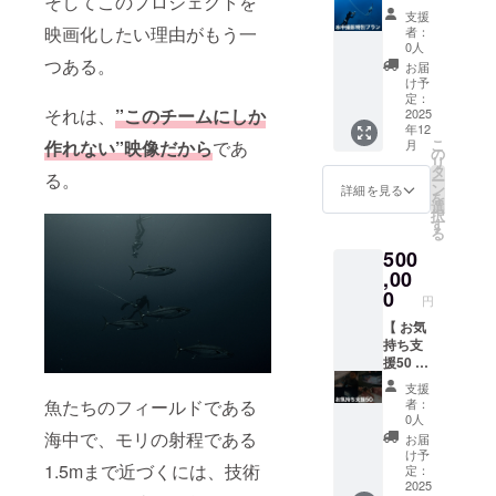
そしてこのプロジェクトを
す。 ・
につい
※本リ
・「い
メール
リーダ
3216×
M100メ
ない場
■「公式
支援
詳細は
て」に
ターン
いち
いたし
イビン
短編
ンバー
合があ
映画化したい理由がもう一
ホーム
者：
プロ
記載
は映画
こ」の
ます
グイン
2144
による
ります
0人
ページ
ジェク
■「クラ
本編の
アート
■「Mis
ストラ
■「公式
水中撮
つある。
が、そ
にお名
お届
トペー
ファン
エンド
ディレ
sion100
クター
ホーム
影付き
の際は
け予
前掲
ジ内
限定ス
ロール
クショ
ビジュ
ライセ
ページ
特別プ
公式サ
定：
載」1名
それは、
”このチームにしか
「リ
テッ
にお名
ンで知
アル
ンスを
にお名
ラン 】
2025
イト・
分 ・支
年12
ターン
カー」1
前を掲
られる
ブッ
有し、
前掲
■「M10
SNSに
援時の
こ
作れない”映像だから
であ
月
につい
枚 ・プ
載いた
日本ベ
ク」1冊
素潜り
載」1名
0メン
て完全
の
「備考
リ
て」に
ロジェ
しま
リエー
・
の本場
分 ※本
バーに
版クレ
タ
欄」に
る。
ー
記載
クト
す。 ・
ルアー
Mission
ギリ
リター
よる水
ジット
ン
詳細を見る
ご希望
を
■「心を
ページ
支援時
トセン
100プロ
シャの
ンは公
中撮
を公開
選
のお名
択
込めた
内「リ
の「備
ターが
ジェク
トレー
式ホー
影」
いたし
す
前をご
る
感謝の
ターン
考欄」
デザイ
トの軌
ニング
ムペー
撮って
ます。
記入く
500
メー
につい
にご希
ンを担
跡や小
セン
ジにお
ほしい
ださ
ル」
て」に
望のお
当。47
坂薫
ター勤
名前を
カメラ
,00
い。 ・
■「待ち
記載
名前を
都道府
平・PJ
務経
掲載い
マンを
0
ご希望
円
受け画
■「映画
ご記入
県・海
メン
験、そ
たしま
選択
のお名
像デー
のエン
くださ
外50以
バーの
して複
す。 ・
し、あ
【 お気
前は全
タ」5枚
ドロー
い。 ・
上の都
エッセ
数のフ
支援時
なたを
持ち支
角12文
Mission
ルにお
ご希望
市と地
イ、限
リーダ
の「備
撮影し
援50 】
字以内
100の迫
名前記
のお名
域を訪
定版写
イビン
考欄」
ます。
■「心を
（半角
支援
力ある
載
前は全
れ、伝
真など
グ国際
にご希
・実施
込めた
魚たちのフィールドである
24文字
者：
海中写
（小）
角12文
統文化
を収録
大会運
望のお
時期・
感謝の
0人
以内）
真を待
」1名分
字以内
から最
したス
営・
名前を
場所は
メー
海中で、モリの射程である
でご指
お届
ち受け
・支援
（半角
新カル
ペシャ
セーフ
ご記入
カメラ
ル」
け予
定くだ
1.5mまで近づくには、技術
データ
時の
24文字
チャー
ル版写
ティ経
くださ
マンと
■「待ち
定：
さい。
にしま
「備考
以内）
まで手
真集。
験を有
い。 ・
相談 ・
受け画
2025
・絵文