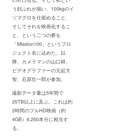
のお名
さい。
に反す
バー登
フォン
バー登
前は全
・絵文
る表
壇）へ
トやサ
壇）へ
う顔ぶれが揃い、100kgのイ
角12文
字や特
現、宣
のご招
イズは
のご招
字以内
殊記
伝目的
待」2名
制作側
待」2名
ソマグロを仕留めること、
（半角
号、公
の文言
・詳細
に一任
・詳細
そしてそれを映画化するこ
24文字
序良俗
は不可
はプロ
くださ
はプロ
以内）
に反す
となり
ジェク
い。 ・
ジェク
と、という二つの夢を
でご指
る表
ます。
トペー
映画祭
トペー
定くだ
現、宣
・掲載
ジ内
や配信
ジ内
「Mission100」というプロ
さい。
伝目的
順は五
「リ
規定に
「リ
・絵文
の文言
十音順
ターン
より本
ターン
ジェクト名に込めた。以
字や特
は不可
または
につい
編に掲
につい
殊記
となり
アル
て」に
載でき
て」に
降、カメラマンの山口耕、
号、公
ます。
ファ
記載
ない場
記載
序良俗
ビデオグラファーの元起大
・掲載
ベット
■「心を
合があ
■「心を
に反す
順は五
順で統
込めた
ります
込めた
智、石原壮一郎が参加。
る表
十音順
一いた
感謝の
が、そ
感謝の
現、宣
または
しま
メー
の際は
メー
伝目的
アル
す。
ル」
公式サ
ル」
撮影データ量は5年間で
の文言
ファ
フォン
■「待ち
イト・
■「待ち
は不可
ベット
トやサ
受け画
SNSに
受け画
25TB以上に及ぶ。これは約
となり
順で統
イズは
像デー
て完全
像デー
ます。
一いた
制作側
タ」5枚
版クレ
タ」5枚
2時間のフルHD映画（約
・掲載
しま
に一任
・詳細
ジット
・詳細
順は五
4GB）6,250本分に相当す
す。
くださ
はプロ
を公開
はプロ
十音順
フォン
い。 ・
ジェク
いたし
ジェク
る。
または
トやサ
映画祭
トペー
ます。
トペー
アル
イズは
や配信
ジ内
ジ内