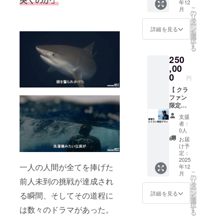
年12
外50以
真集。
ご希望
関東圏
現場を
の「備
性があ
のお名
こ
月
上の都
・詳細
のお名
を予定
見なが
考欄」
の
りま
前は全
リ
市と地
はプロ
前は全
（変更
ら、
にご希
タ
す。 ・
角12文
ー
域を訪
ジェク
角12文
の可能
M100メ
望のお
ン
詳細を見る
サイズ
字以内
を
れ、伝
トペー
字以内
性あ
ンバー
名前を
選
（選択
（半角
択
統文化
ジ内
（半角
り） ・
と語ら
ご記入
す
可）
24文字
る
から最
「リ
24文字
支援者
う宴へ
くださ
以内）
250
新カル
ターン
以内）
の皆様
ご招
い。 ・
S / M /
でご指
チャー
につい
でご指
である
待」1名
,00
ご希望
L / XL /
定くだ
まで手
て」に
定くだ
程度予
・表に
のお名
0
XXL
さい。
円
がけて
記載
さい。
定を合
出ない
前は全
身丈 65
・絵文
きた雑
■「クラ
・絵文
わせて
映像を
【 クラ
角12文
/ 69 / 73
字や特
誌編集
ファン
字や特
開催い
たくさ
ファン
字以内
/ 77 / 81
殊記
者・岩
限定T
殊記
たしま
ん見れ
限定！
（半角
身幅
号、公
崎裕司
シャ
号、公
す ・詳
ます。
小坂薫
24文字
49 / 52 /
序良俗
支援
氏編
ツ」1枚
序良俗
細はご
・一緒
平によ
以内）
55 / 58 /
者：
に反す
集。 ・
・小坂
に反す
支援い
に編集
る素潜
でご指
0人
63 肩
る表
サイ
薫平が
る表
ただい
できま
りレッ
定くだ
幅 42 /
お届
現、宣
ズ：A3
100kg
現、宣
た方に
す。
スン付
さい。
け予
46 / 50 /
伝目的
サイズ
越えの
伝目的
直接
（編集
き特別
・絵文
定：
54 / 57
の文言
大判印
イソマ
の文言
メール
権、決
プラン
2025
字や特
袖丈
は不可
一人の人間が全てを捧げた
年12
刷 ・
グロを
は不可
いたし
定権は
】
殊記
19 / 20 /
となり
こ
月
ページ
仕留め
となり
ます ・
ござい
■「小坂
号、公
の
22 / 24 /
ます。
前人未到の挑戦が達成され
リ
数：32p
たこと
ます。
交通
ませ
薫平に
序良俗
タ
25
・掲載
ー
■「クラ
を記念
・掲載
費、食
ん） ・
よるマ
に反す
ン
詳細を見る
る瞬間、そしてその道程に
■「心を
順は五
を
ファン
した、
順は五
費その
詳細は
ンツー
る表
選
込めた
十音順
択
限定T
クラ
十音順
他の諸
ご支援
マン素
現、宣
は数々のドラマがあった。
す
感謝の
または
る
シャ
ファン
または
経費は
いただ
潜り
伝目的
メー
アル