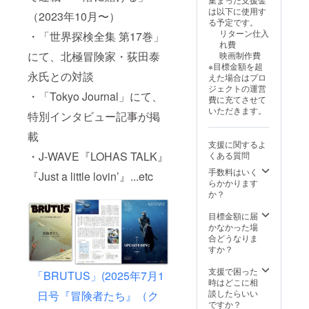
を予定
伝目的
してお
クラ
トやサ
ロジェ
にご希
材費・
または
上の理
は以下に使用す
（2023年10月〜）
（変更
の文言
名前記
ファン
イズは
クト
望のお
交通
アル
由から
る予定です。
の可能
は不可
載
限定デ
制作側
ページ
名前を
費・宿
ファ
内容を
リターン仕入
・「世界探検全集 第17巻」
性あ
となり
（小）
ザイン
に一任
内「リ
ご記入
泊費な
ベット
一部制
れ費
り） ・
ます。
」（1
のTシャ
くださ
ターン
くださ
どは支
順で統
限する
にて、北極冒険家・荻田泰
映画制作費
支援者
・掲載
名） ・
ツ ・プ
い。 ・
につい
い。 ・
援者様
一いた
場合が
※目標金額を超
の方を
順は五
支援時
ロジェ
映画祭
て」に
ご希望
のご負
しま
ありま
永氏との対談
えた場合はプロ
含め、2
十音順
の「備
クト
や配信
記載
のお名
担とな
す。
す。 ・
ジェクトの運営
名まで
または
考欄」
ページ
規定に
■「心を
前は全
ります
フォン
天候等
・「Tokyo Journal」にて、
費に充てさせて
一緒に
アル
にご希
内「リ
より本
込めた
角12文
・プロ
トやサ
により
いただきます。
ご参加
特別インタビュー記事が掲
ファ
望のお
ターン
編に掲
感謝の
字以内
ジェク
イズは
遠征が
いただ
ベット
名前を
につい
載でき
メー
（半角
ター、
制作側
延期・
載
けます
順で統
ご記入
て」に
ない場
ル」
24文字
スク
に一任
中止と
支援に関するよ
・支援
一いた
くださ
記載
合があ
■「待ち
以内）
リー
くださ
なる場
・J-WAVE『LOHAS TALK』
くある質問
者の皆
しま
い。 ・
■「心を
ります
受け画
でご指
ン、ス
い。
合は再
様で予
す。
ご希望
込めた
が、そ
像デー
定くだ
ピー
■「映画
調整
手数料はいく
『Just a little lovin’』...etc
定を合
フォン
のお名
感謝の
の際は
タ」5枚
さい。
カー、
のエン
（返金
らかかります
わせて
トやサ
前は全
メー
公式サ
・プロ
・絵文
マイク
ドロー
はいた
か？
2025年
イズは
角12文
ル」
イト・
ジェク
字や特
等の機
ルにア
しかね
11月以
制作側
字以内
■「待ち
SNSに
トペー
殊記
材はご
ソシエ
ます）
目標金額に届
降に計
に一任
（半角
受け画
て完全
ジ内
号、公
準備く
イトプ
・その
かなかった場
一回開
くださ
24文字
像デー
版クレ
「リ
序良俗
ださい
ロ
他詳細
合どうなりま
催いた
い。 ・
以内）
タ」5枚
ジット
ターン
に反す
・詳細
デュー
はご支
すか？
します
映画祭
でご指
・プロ
を公開
につい
る表
はご支
サーと
援いた
・詳細
や配信
定くだ
ジェク
いたし
て」に
現、宣
援いた
してお
だいた
支援で困った
「BRUTUS」(2025年7月1
はご支
規定に
さい。
トペー
ます。
記載
伝目的
だいた
名前記
方に直
時はどこに相
援いた
より本
・絵文
ジ内
■「クラ
の文言
方に直
載（特
接メー
談したらいい
日号『冒険者たち』（ク
だいた
編に掲
字や特
「リ
ファン
は不可
接メー
大）」1
ルいた
ですか？