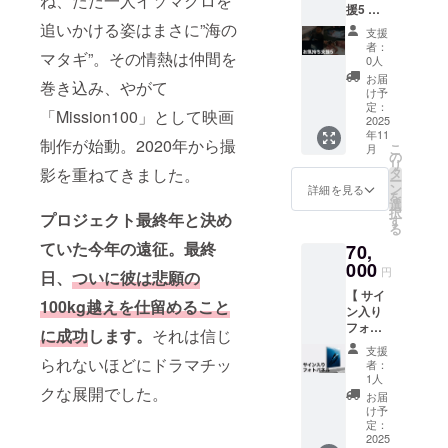
ね、ただ一人イソマグロを
ファ
ファン
援5 】
ズ：長
常から
定版写
ベット
限定ス
■「心を
追いかける姿はまさに”海の
辺
本格ア
真など
順で統
支援
テッ
込めた
3216×
ウトド
を収録
者：
一いた
カー」1
マタギ”。その情熱は仲間を
感謝の
短編
アまで
0人
したス
しま
枚 ・プ
メー
2144
大活
ペシャ
お届
す。
ロジェ
巻き込み、やがて
ル」
■「映画
躍。 ・
け予
ル版写
フォン
クト
■「待ち
のエン
定：
20oz(59
真集。
トやサ
「Mission100」として映画
ページ
受け画
2025
ドロー
1ml)
・「い
イズは
内「リ
年11
像デー
ルにお
STACK
制作が始動。2020年から撮
いち
制作側
ターン
こ
月
タ」5枚
名前記
の
ABLE
こ」の
に一任
につい
リ
Mission
載
影を重ねてきました。
タ
MUG ・
アート
くださ
て」に
ー
100の迫
（小）
ン
色：ネ
詳細を見る
ディレ
い。
記載
を
力ある
」1名 ※
選
イビー
クショ
択
プロジェクト最終年と決め
海中写
本リ
す
・限定
ン（広
る
真を待
ターン
30個
告や
ていた今年の遠征。最終
70,
ち受け
は映画
■「Mis
パッ
データ
000
本編の
sion100
ケージ
円
日、
ついに彼は悲願の
にしま
エンド
ビジュ
デザイ
【 サイ
す。 ・
ロール
アル
ンなど
100kg越えを仕留めること
ン入り
サイ
にお名
ブッ
を含
フォト
ズ：長
前を掲
に成功
します。
それは信じ
ク」1冊
む）で
パネル
辺
載いた
・
知られ
支援
プラン
3216×
られないほどにドラマチッ
しま
Mission
者：
る日本
】
短編
す。 ・
1人
100プロ
ベリ
クな展開でした。
■「フォ
2144
支援時
ジェク
お届
エール
トパネ
■「公式
の「備
け予
トの軌
アート
ル」1枚
ホーム
定：
考欄」
跡や小
セン
高精細
2025
ページ
にご希
坂薫
ターが