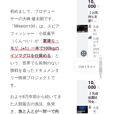
10,
仕留め
を含
たこと
000
む）で
円
を記念
知られ
初めまして、プロデュー
【 お気
した、
る日本
持ち支
クラ
ベリ
サーの大崎 健太朗です。
援1 】
ファン
エール
■「心を
『Mission100』は、スピア
限定デ
アート
支援
込めた
ザイン
セン
者：
フィッシャー・小坂薫平
感謝の
のTシャ
ターが
8人
メー
ツで
デザイ
お届
（くんぺい）が「
素潜り・
ル」
す。素
ンを担
け予
■「待ち
材は綿
定：
当。47
モリ（※1）一本で100kgの
受け画
2025
100％を
都道府
年11
像デー
予定。
県・海
イソマグロを仕留める
」と
こ
月
タ」5枚
デザイ
の
外50以
リ
Mission
ンは細
いう、世界でも前例のない
タ
上の都
ー
100の迫
部が変
ン
市と地
詳細を見る
を
挑戦を追ったドキュメンタ
力ある
更にな
選
域を訪
択
海中写
る可能
す
れ、伝
る
リー映画プロジェクトで
真を待
性があ
統文化
10,
ち受け
りま
から最
す。
データ
000
す。 本
新カル
円
にしま
プラン
チャー
【 完成
す。 ・
のみ、
まで手
およそ8万年前から続いてき
披露試
サイ
定番デ
がけて
写会へ
ズ：長
ザイン
た人類最古の漁法、魚突
きた雑
のご招
辺
も提供
誌編集
支援
待プラ
3216×
き。
魚と人とが一対一で向
してお
者・岩
者：
ン 】