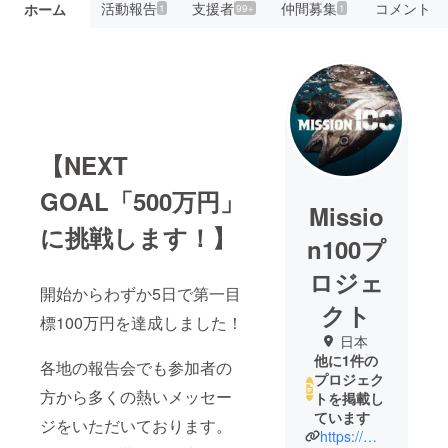
活動報告
支援者
仲間募集
コメント
ホーム
1
99+
1
【NEXT
GOAL「500万円」
Missio
に挑戦します！】
n100プ
ロジェ
開始からわずか5日で第一目
クト
標100万円を達成しました！
日本
他に1件の
各地の報告会でも参加者の
プロジェク
方から多くの熱いメッセー
トを掲載し
ています
ジをいただいております。
https://mission100film.com/