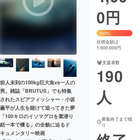
0
円
まちづくり・地域活性化
CAMPFIRE for Social Good
CAMPFIRE Creation
299%
CAMPFIREふるさと納税
machi-ya
コミュニティ
目標金額は
1,000,000円
支援者数
190
前人未到の100kg巨大魚vs一人の
人
男。雑誌「BRUTUS」でも特集
されたスピアフィッシャー・小坂
薫平が人生を賭けて追ってきた夢
「100キロのイソマグロを素潜り
募集終了まで残
銛一本で獲る」の全貌に迫るド
り
キュメンタリー映画