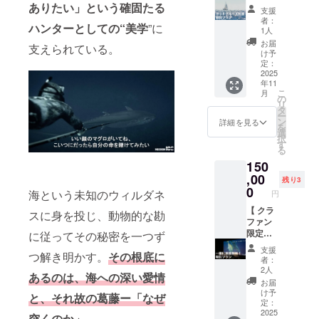
バーの
つき変
3216×
ヨット
ありたい」という確固たる
す。
が、そ
限定T
テッ
支援
エッセ
更の可
短編
クルー
フォン
の際は
シャ
者：
カー」1
ハンターとしての“美学
”に
イ、限
能性あ
2144
ズプラ
トやサ
公式サ
1人
ツ」1枚
枚 ・プ
定版写
り）
■「公式
ン 】
イズは
イト・
小坂薫
お届
ロジェ
支えられている。
真など
■「Mis
ホーム
■「M10
制作側
SNSに
け予
平が
クト
を収録
sion100
ページ
0メン
に一任
定：
て完全
100kg
ページ
したス
ビジュ
にお名
バーと
2025
くださ
版クレ
越えの
内「リ
年11
ペシャ
アル
前掲
行く！
い。
ジット
イソマ
ターン
こ
月
ル版写
ブッ
載」1名
ヨット
■「映画
の
を公開
グロを
につい
リ
真集。
ク」1冊
分 ※本
クルー
のエン
タ
いたし
仕留め
て」に
ー
・「い
・
リター
ズ」1名
ドロー
ン
ます。
詳細を見る
たこと
記載
を
いち
Mission
ンは公
メン
ルにお
選
を記念
■「公式
択
こ」の
100プロ
式ホー
バーと1
名前記
す
した、
ホーム
る
アート
ジェク
ムペー
日ヨッ
載
クラ
ページ
150
ディレ
トの軌
ジにお
トク
（中）
ファン
にお名
クショ
跡や小
名前を
ルーズ
,00
」1名分
限定デ
残り3
前掲
ンで知
坂薫
掲載い
に行き
※本リ
0
ザイン
海という未知のウィルダネ
載」1名
円
られる
平・PJ
たしま
ます。
ターン
のTシャ
分 ・支
日本ベ
メン
す。 ・
海の上
【 クラ
は映画
スに身を投じ、動物的な勘
ツで
援時の
リエー
バーの
支援時
で波に
ファン
本編の
す。素
「備考
ルアー
エッセ
の「備
揺られ
限定！
に従ってその秘密を一つず
エンド
材は綿
欄」に
トセン
イ、限
考欄」
なが
一緒に
ロール
100％を
ご希望
支援
つ解き明かす。
その根底に
ターが
定版写
にご希
ら、親
映画制
にお名
予定。
者：
のお名
デザイ
真など
望のお
睦を深
作付き
前を掲
2人
デザイ
前をご
あるのは、海への深い愛情
ンを担
を収録
名前を
めま
特別プ
載いた
ンは細
お届
記入く
当。47
したス
ご記入
しょ
ラン 】
しま
け予
部が変
ださ
と、それ故の葛藤ー「なぜ
都道府
ペシャ
くださ
う！ ・
■「実際
す。 ・
定：
更にな
い。 ・
県・海
ル版写
い。 ・
場所は
の編集
2025
支援時
突くのか」
る可能
ご希望