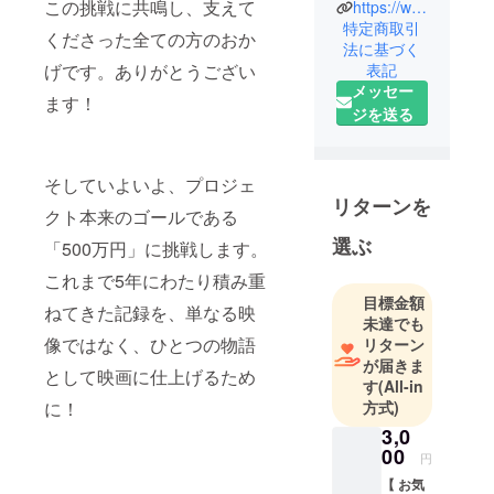
この挑戦に共鳴し、支えて
https://www.instagram.com/mission100film
特定商取引
くださった全ての方のおか
法に基づく
げです。ありがとうござい
表記
メッセー
ます！
ジを送る
そしていよいよ、プロジェ
リターンを
クト本来のゴールである
選ぶ
「500万円」に挑戦します。
これまで5年にわたり積み重
目標金額
ねてきた記録を、単なる映
未達でも
像ではなく、ひとつの物語
リターン
が届きま
として映画に仕上げるため
す
(All-in
に！
方式)
3,0
00
円
【 お気