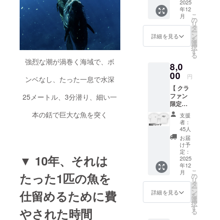
ブッ
2025
年12
ク」1冊
こ
月
プロ
の
リ
ジェク
タ
ー
トの軌
ン
詳細を見る
を
跡、メ
選
択
ンバー
す
る
エッセ
強烈な潮が渦巻く海域で、ボ
8,0
イ、写
真を収
00
円
ンベなし、たった一息で水深
録した
【 クラ
読み応
ファン
25メートル、3分潜り、細い一
えのあ
限定！T
るスペ
シャツ
シャル
本の銛で巨大な魚を突く
支援
プラン
な1冊で
者：
】
す。
45人
■「クラ
「いい
お届
ファン
ちこ」
け予
限定T
のアー
定：
▼ 10年、それは
シャ
2025
トディ
年12
ツ」1枚
レク
こ
月
たった1匹の魚を
小坂薫
ション
の
リ
平が
（広告
タ
ー
100kg
やパッ
ン
仕留めるために費
詳細を見る
を
越えの
ケージ
選
択
イソマ
デザイ
す
やされた時間
る
グロを
ンなど