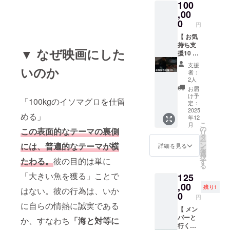
100
に表現
のレプ
24文字
ます。
都道府
数：32p
されま
リカで
,00
以内）
・掲載
県・海
■「心を
す。お
す。原
でご指
0
順は五
外50以
込めた
円
好きな
寸大で
定くだ
十音順
上の都
感謝の
写真を1
す。い
【 お気
さい。
または
市と地
メー
枚選
つで
持ち支
・絵文
アル
域を訪
ル」
▼ なぜ映画にした
択。 ・
も”100
援10 】
字や特
ファ
れ、伝
■「待ち
サイ
kg越
■「心を
殊記
ベット
統文化
受け画
支援
いのか
ズ：
え”をす
込めた
号、公
順で統
から最
者：
像デー
A3（29
ぐそば
感謝の
序良俗
一いた
2人
新カル
タ」5枚
7mm x
で感じ
メー
に反す
しま
チャー
お届
Mission
420mm
ていた
ル」
る表
す。
け予
まで手
100の迫
「100kgのイソマグロを仕留
）
だけま
■「待ち
現、宣
定：
フォン
がけて
力ある
■「Mis
す。 ・
受け画
2025
伝目的
トやサ
きた雑
海中写
める」
年12
sion100
サイ
像デー
の文言
イズは
誌編集
真を待
こ
月
ビジュ
ズ：横
タ」5枚
は不可
の
制作側
この表面的なテーマの裏側
者・岩
ち受け
リ
アル
200x縦
Mission
となり
タ
に一任
崎裕司
データ
ー
ブッ
100（製
100の迫
ます。
には、普遍的なテーマが横
ン
くださ
詳細を見る
氏編
にしま
を
ク」1冊
作中に
力ある
・掲載
選
い。 ・
集。 ・
す。 ・
択
たわる。
彼の目的は単に
・
つき変
海中写
順は五
す
映画祭
サイ
サイ
る
Mission
更の可
真を待
十音順
や配信
ズ：A3
ズ：長
「大きい魚を獲る」ことで
125
100プロ
能性あ
ち受け
または
規定に
サイズ
辺
ジェク
り） ・
データ
,00
アル
より本
大判印
残り1
3216×
はない。彼の行為は、いか
トの軌
素材：
にしま
ファ
0
編に掲
刷 ・
短編
円
跡や小
和紙・
す。 ・
ベット
載でき
ページ
に自らの情熱に誠実である
2144
坂薫
墨イン
サイ
【 メン
順で統
ない場
数：32p
■「クラ
平・PJ
ク（製
ズ：長
バーと
一いた
か、すなわち
「海と対等に
合があ
■「クラ
ファン
メン
作中に
辺
行く！
しま
ります
ファン
限定ス