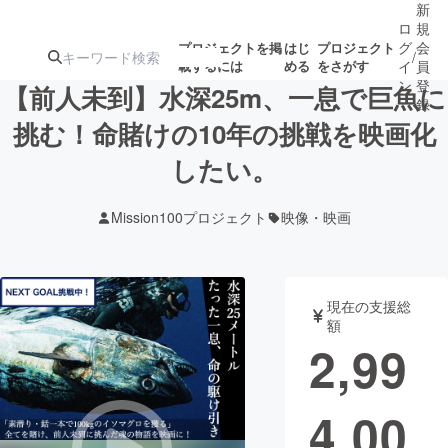
新
ロ
規
グ
会
プロジェクトを掲
はじ
プロジェクト
/
載するには
める
をさがす
イ
員
ン
登
【前人未到】水深25m、一息で巨魚に
録
挑む！命賭けの10年の挑戦を映画化
したい。
人気のプロ
注目のリ
注目の新着プロ
募集終了が近いプ
もうすぐ公開
ジェクト
ターン
ジェクト
ロジェクト
されます
Mission100プロジェクト
映像・映画
アート・写真
音楽
現在の支援総
テクノロジー・ガジェット
ゲーム・サ
額
2,99
映像・映画
書籍・雑誌
4,00
ビジネス・起業
チャレンジ