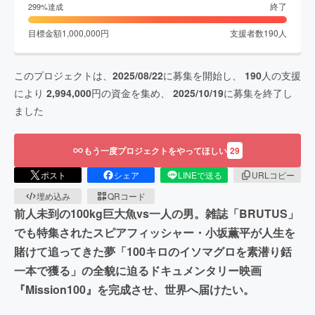
終了
299
%達成
目標金額
1,000,000
円
支援者数
190
人
このプロジェクトは、
2025/08/22
に募集を開始し、
190
人の支援
により
2,994,000
円の資金を集め、
2025/10/19
に募集を終了し
ました
もう一度プロジェクトをやってほしい
29
ポスト
シェア
LINEで送る
URLコピー
埋め込み
QRコード
前人未到の100kg巨大魚vs一人の男。雑誌「BRUTUS」
でも特集されたスピアフィッシャー・小坂薫平が人生を
賭けて追ってきた夢「100キロのイソマグロを素潜り銛
一本で獲る」の全貌に迫るドキュメンタリー映画
『Mission100』を完成させ、世界へ届けたい。