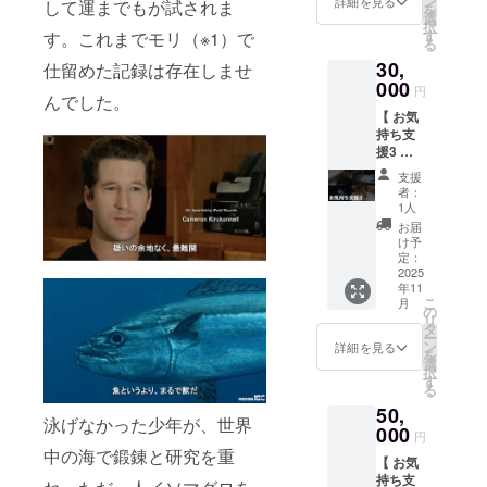
ン
のお名
詳細を見る
19 / 20 /
して運までもが試されま
データ
を
Mission
い。 ・
選
前は全
22 / 24 /
にしま
択
100スペ
支援者
す
角12文
す。これまでモリ（※1）で
25
す。 ・
る
シャル
様との
字以内
■「心を
サイ
30,
コラボ
仕留めた記録は存在しませ
連絡方
（半角
込めた
ズ：長
限定ド
000
法：詳
24文字
感謝の
円
辺
んでした。
リンク
細は
以内）
メー
3216×
【 お気
ウェ
メール
でご指
ル」
短編
持ち支
ア」1個
で連絡
定くだ
■「待ち
2144
援3 】
100kg
しま
さい。
受け画
■「クラ
■「心を
を記念
す。
・絵文
像デー
支援
ファン
込めた
した特
■「Mis
字や特
者：
タ」5枚
限定ス
感謝の
別デザ
sion100
1人
殊記
Mission
テッ
メー
インの
ビジュ
号、公
お届
100の迫
カー」1
ル」
YETIボ
アル
け予
序良俗
力ある
枚 ・プ
■「待ち
トルで
定：
ブッ
に反す
海中写
ロジェ
受け画
2025
す。ダ
ク」1冊
る表
真を待
クト
年11
像デー
ブル
・
現、宣
ち受け
ページ
こ
月
タ」5枚
ウォー
の
Mission
伝目的
データ
内「リ
リ
Mission
ル真空
タ
100プロ
の文言
にしま
ターン
ー
100の迫
断熱構
ン
ジェク
詳細を見る
は不可
す。 ・
につい
を
力ある
造で温
選
トの軌
となり
サイ
て」に
択
海中写
かさと
す
跡や小
ます。
ズ：長
記載
る
真を待
冷たさ
坂薫
・掲載
辺
50,
ち受け
をな
平・PJ
順は五
3216×
泳げなかった少年が、世界
データ
000
が〜く
メン
十音順
円
短編
にしま
キープ
バーの
中の海で鍛錬と研究を重
または
2144
【 お気
す。 ・
しま
エッセ
アル
■「クラ
持ち支
サイ
す。日
イ、限