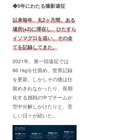
ファ
制作側
規定に
「リ
「リ
◆5年にわたる撮影遠征
ベット
に一任
より本
ターン
ターン
順で統
くださ
編に掲
につい
につい
一いた
い。 ・
載でき
て」に
て」に
以来毎年、丸2ヶ月間、ある
しま
映画祭
ない場
記載
記載
す。
や配信
合があ
■「クラ
■「クラ
場所(※3)に滞在し、ひたすら
フォン
規定に
ります
ファン
ファン
トやサ
より本
が、そ
限定ス
限定ス
イソマグロを追い、その全
イズは
編に掲
の際は
テッ
テッ
てを記録してきた。
制作側
載でき
公式サ
カー」1
カー」1
に一任
ない場
イト・
枚 ・詳
枚 ・詳
くださ
合があ
SNSに
細はプ
細はプ
2021年、第一回遠征では
い。 ・
ります
て完全
ロジェ
ロジェ
映画祭
が、そ
版クレ
クト
クト
86.1kgを仕留め、世界記録
や配信
の際は
ジット
ページ
ページ
規定に
公式サ
を公開
内「リ
内「リ
を更新。しかしその後は仕
より本
イト・
いたし
ターン
ターン
編に掲
SNSに
ます。
につい
につい
留めきれなかったり、長期
載でき
て完全
て」に
て」に
ない場
化する挑戦の中でチームが
版クレ
記載
記載
合があ
ジット
■「映画
■「映画
空中分解しかけたりと、苦
ります
を公開
のエン
のエン
が、そ
いたし
ドロー
ドロー
しい日々が続いた。
の際は
ます。
ルにお
ルにお
公式サ
名前記
名前記
イト・
載
載
SNSに
（大）
（大）
て完全
」1名 ※
」1名分