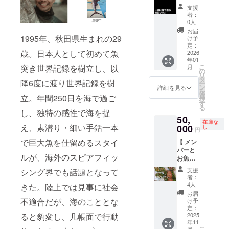
に反す
合があ
「リ
した、
いち
※本リ
られる
号、公
が隠さ
辺
と一緒
支援
る表
ります
ターン
クラ
こ」の
ターン
日本ベ
序良俗
れてい
3216×
に海で
者：
現、宣
が、そ
につい
ファン
アート
は映画
リエー
に反す
ます。
短編
遊ぼう
0人
伝目的
の際は
て」に
限定デ
ディレ
本編の
ルアー
る表
人生、
2144
】
お届
の文言
公式サ
記載
ザイン
クショ
エンド
トセン
現、宣
挑戦、
■「公式
■「M10
1995年、秋田県生まれの29
け予
は不可
イト・
■「クラ
のTシャ
ンで知
ロール
ターが
伝目的
自分ら
ホーム
0メン
定：
歳。日本人として初めて魚
となり
SNSに
ファン
ツ ・プ
られる
にお名
デザイ
の文言
しさ、
ページ
バーと
2026
年01
ます。
て完全
限定ス
ロジェ
日本ベ
前を掲
ンを担
は不可
命との
にお名
どこか
こ
突き世界記録を樹立し、以
月
・掲載
版クレ
テッ
クト
リエー
載いた
当。47
となり
向き合
前掲
の海で
の
リ
順は五
ジット
カー」1
ページ
ルアー
しま
都道府
ます。
い自然
載」1名
遊ぶ」
タ
降6度に渡り世界記録を樹
ー
十音順
を公開
枚 ・プ
内「リ
トセン
す。 ・
県・海
・掲載
環境な
分 ※本
メン
ン
詳細を見る
を
または
いたし
ロジェ
ターン
ターが
支援時
外50以
順は五
ど。母
リター
バーと
選
立。年間250日を海で過ご
択
アル
ます。
クト
につい
デザイ
の「備
上の都
十音順
校の東
ンは公
一緒に
す
る
ファ
ページ
て」に
ンを担
考欄」
市と地
または
京海洋
式ホー
海で遊
し、独特の感性で海を捉
50,
ベット
内「リ
記載
当。47
にご希
域を訪
アル
大学な
ムペー
び、親
在庫な
え、素潜り・細い手銛一本
順で統
ターン
■「心を
都道府
望のお
れ、伝
ファ
ど講演
ジにお
睦を深
000
し
円
一いた
につい
込めた
県・海
名前を
統文化
ベット
実績も
名前を
めま
で巨大魚を仕留めるスタイ
【 メン
しま
て」に
感謝の
外50以
ご記入
から最
順で統
多数あ
掲載い
しょ
バーと
す。
記載
メー
上の都
くださ
新カル
一いた
りま
たしま
う。 ・
ルが、海外のスピアフィッ
お魚
フォン
■「映画
ル」
市と地
い。 ・
チャー
しま
す。 ・
す。 ・
参加は
パー
トやサ
のエン
■「待ち
域を訪
ご希望
まで手
す。
全国ど
支援時
最大3名
支援
シング界でも話題となって
ティプ
イズは
ドロー
受け画
れ、伝
のお名
がけて
フォン
こで
の「備
様ま
者：
ラン 】
制作側
ルにお
像デー
統文化
前は全
きた雑
トやサ
も、小
考欄」
で。交
4人
きた。陸上では見事に社会
■「M10
に一任
名前記
タ」5枚
から最
角12文
誌編集
イズは
坂が講
にご希
通・宿
お届
0メン
くださ
載
・プロ
新カル
字以内
者・岩
制作側
演に参
望のお
泊・食
不適合だが、海のこととな
け予
バーと
い。 ・
（小）
ジェク
チャー
（半角
崎裕司
に一任
ります
名前を
費等は
定：
ると豹変し、几帳面で行動
お魚
2025
映画祭
」1名分
トペー
まで手
24文字
氏編
くださ
・開催
ご記入
各自自
年11
パー
や配信
・支援
ジ内
がけて
以内）
集。 ・
い。
日時・
くださ
己負担