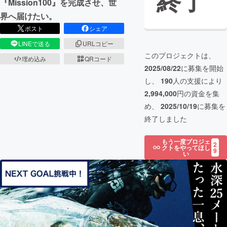
終了
『Mission100』を完成させ、世
界へ届けたい。
ポスト
シェア
LINEで送る
URLコピー
このプロジェクトは、
埋め込み
QRコード
2025/08/22
に募集を開始
し、
190
人の支援により
2,994,000
円の資金を集
め、
2025/10/19
に募集を
終了しました
もう一度プロジェ
2
クトをやってほし
9
い