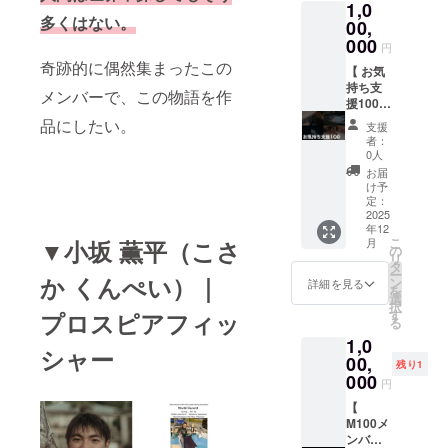
1,0
（1
は不可
トやサ
した、
がけて
いたし
アル
ブッ
ジにお
上映付
くださ
多くはない。
名）」
となり
イズは
クラ
きた雑
ます
ファ
ク」1冊
名前を
き）」
00,
い。
・支援
ます。
制作側
ファン
誌編集
■「Mis
ベット
・
掲載い
世界中
000
円
時の
・掲載
に一任
限定デ
者・岩
sion100
順で統
Mission
たしま
の海を
奇跡的に偶然集まったこの
「備考
順は五
くださ
ザイン
崎裕司
ビジュ
一いた
100プロ
す。 ・
潜り、
【 お気
欄」に
十音順
い。 ・
のTシャ
氏編
アル
しま
ジェク
支援時
巨大な
持ち支
メンバーで、この物語を作
ご希望
または
映画祭
ツ ・プ
集。 ・
ブッ
す。
トの軌
の「備
魚と命
援100
のお名
アル
や配信
ロジェ
サイ
ク」1冊
フォン
跡や小
考欄」
の駆け
】
品にしたい。
支援
前をご
ファ
規定に
クト
ズ：A3
・
トやサ
坂薫
にご希
引きを
■「心を
者：
記入く
ベット
より本
ページ
サイズ
Mission
イズは
平・PJ
望のお
してき
込めた
0人
ださ
順で統
編に掲
内「リ
大判印
100プロ
制作側
メン
名前を
た小坂
感謝の
お届
い。 ・
一いた
載でき
ターン
刷 ・
ジェク
に一任
バーの
ご記入
薫平。
メー
け予
ご希望
しま
ない場
につい
ページ
トの軌
くださ
エッセ
くださ
前人未
ル」
定：
のお名
す。
合があ
て」に
数：32p
跡や小
い。
イ、限
い。 ・
到への
■「待ち
2025
年12
前は全
フォン
ります
記載
■「クラ
坂薫
■「映画
定版写
ご希望
挑戦を
受け画
こ
▼小坂 薫平（こさ
月
角12文
トやサ
が、そ
■「心を
ファン
平・PJ
のエン
真など
のお名
通じた
像デー
の
リ
字以内
イズは
の際は
込めた
限定T
メン
ドロー
を収録
前は全
唯一無
タ」5枚
タ
ー
か くんぺい）｜
（半角
制作側
公式サ
感謝の
シャ
バーの
ルにア
したス
角12文
二の経
Mission
ン
詳細を見る
を
24文字
に一任
イト・
メー
ツ」1枚
エッセ
ソシエ
ペシャ
字以内
験と、
100の迫
選
択
以内）
くださ
SNSに
ル」
・小坂
イ、限
イトプ
ル版写
（半角
独自の
力ある
す
プロスピアフィッ
る
でご指
い。 ・
て完全
■「待ち
薫平が
定版写
ロ
真集。
24文字
視点か
海中写
1,0
定くだ
映画祭
版クレ
受け画
100kg
真など
デュー
・「い
以内）
ら紡ぎ
真を待
シャー
さい。
や配信
ジット
像デー
越えの
を収録
サーと
いち
でご指
出され
ち受け
00,
残り1
・絵文
規定に
を公開
タ」5枚
イソマ
したス
してお
こ」の
定くだ
る言葉
データ
000
円
字や特
より本
いたし
・プロ
グロを
ペシャ
名前記
アート
さい。
の裏に
にしま
殊記
編に掲
ます。
ジェク
仕留め
ル版写
載
ディレ
・絵文
は、普
す。 ・
【
号、公
載でき
トペー
たこと
真集。
（中）
クショ
字や特
遍的な
サイ
M100メ
序良俗
ない場
ジ内
を記念
・「い
」1名分
ンで知
殊記
テーマ
ズ：長
ンバー