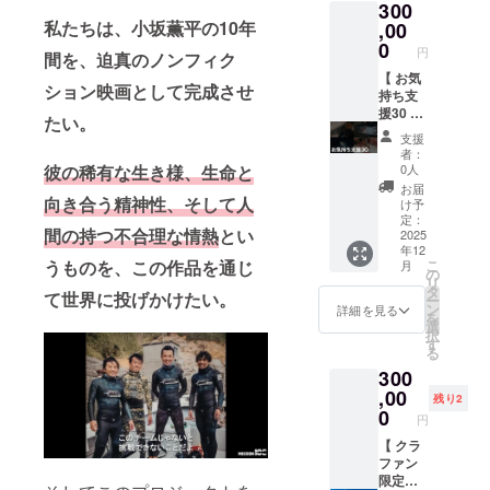
300
ツ」1枚
限定デ
アル
金額に
いた方
レッス
の文言
ル」
ファ
私たちは、小坂薫平の10年
小坂薫
ザイン
ファ
含まれ
に直接
ン」1名
,00
は不可
■「待ち
ベット
平が
のTシャ
ベット
ません
メール
世界中
となり
0
受け画
順で統
円
間を、迫真のノンフィク
100kg
ツ ・詳
順で統
■「Mis
いたし
の海を
ます。
像デー
一いた
越えの
細はプ
一いた
sion100
ます
潜りト
【 お気
・掲載
タ」5枚
しま
ション映画として完成させ
イソマ
ロジェ
しま
ビジュ
■「一部
レーニ
持ち支
順は五
・プロ
す。
グロを
クト
す。
アル
制作会
ングを
援30 】
十音順
ジェク
たい。
フォン
仕留め
ページ
フォン
ブッ
議（原
重ねて
■「心を
または
トペー
トやサ
支援
たこと
内「リ
トやサ
ク」1冊
則オン
きた小
込めた
アル
ジ内
者：
イズは
を記念
ターン
イズは
・
ライ
坂によ
感謝の
ファ
彼の稀有な生き様、生命と
0人
「リ
制作側
した、
につい
制作側
Mission
ン）へ
る直接
メー
ベット
ターン
お届
に一任
クラ
て」に
に一任
100プロ
ご招
レッス
ル」
向き合う精神性、そして人
順で統
け予
につい
くださ
ファン
記載
くださ
ジェク
待」1名
ンで
■「待ち
一いた
定：
て」に
い。
間の持つ不合理な情熱
とい
限定デ
■「心を
い。
トの軌
・映画
す。滅
受け画
2025
しま
記載
年12
ザイン
込めた
■「映画
跡や小
の企画
多に行
像デー
す。
■「クラ
うものを、この作品を通じ
こ
月
のTシャ
感謝の
のエン
坂薫
構成な
われま
タ」5枚
フォン
の
ファン
リ
ツで
メー
ドロー
平・PJ
どに関
せん。
Mission
トやサ
タ
限定ス
て世界に投げかけたい。
ー
す。素
ル」
ルにア
メン
する
内容は
100の迫
イズは
ン
詳細を見る
テッ
を
材は綿
■「待ち
ソシエ
バーの
ミー
ご支援
力ある
制作側
選
カー」1
択
100％を
受け画
イトプ
エッセ
ティン
いただ
海中写
に一任
す
枚 ・プ
る
予定。
像デー
ロ
イ、限
グに参
いた方
真を待
くださ
ロジェ
300
デザイ
タ」5枚
デュー
定版写
加でき
と相談
ち受け
い。 ・
クト
ンは細
・プロ
サーと
真など
ます ・
してカ
データ
,00
映画祭
ページ
残り2
部が変
ジェク
してお
を収録
詳細は
スタマ
にしま
や配信
0
内「リ
円
更にな
トペー
名前記
したス
ご支援
イズい
す。 ・
規定に
ターン
る可能
ジ内
載
ペシャ
いただ
たしま
サイ
【 クラ
より本
につい
性があ
「リ
（小）
ル版写
いた方
す。
ズ：長
ファン
編に掲
て」に
りま
ターン
」1名分
真集。
に直接
AIDAフ
辺
限定！
載でき
記載