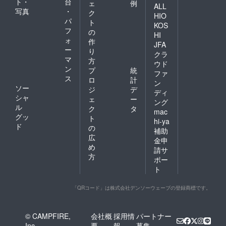
ト・
台
ェ
例
ALL
写真
・
ク
HIO
パ
ト
KOS
フ
の
HI
ォ
作
JFA
ー
り
クラ
マ
方
ウド
ン
プ
統
ファ
ス
ロ
計
ン
ソー
ジ
デ
ディ
シャ
ェ
ー
ング
ル
ク
タ
mac
グッ
ト
hi-ya
ド
の
補助
広
金申
め
請サ
方
ポー
ト
「QRコード」は株式会社デンソーウェーブの登録商標です。
© CAMPFIRE,
会社概
採用情
パートナー
Inc.
要
報
募集