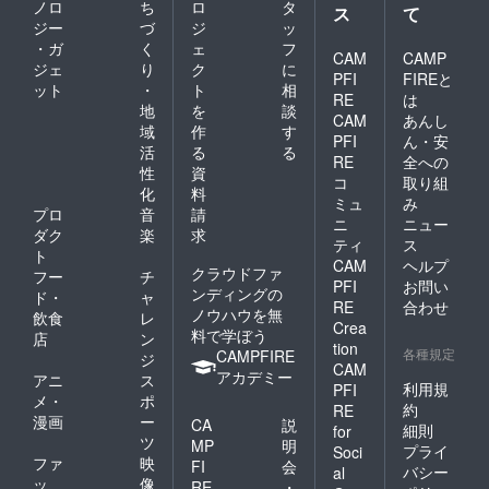
ノロ
ち
ロ
タ
ス
て
ジー
づ
ジ
ッ
・ガ
く
ェ
フ
CAM
CAMP
ジェ
り
ク
に
PFI
FIREと
ット
・
ト
相
RE
は
地
を
談
CAM
あんし
域
作
す
PFI
ん・安
活
る
る
RE
全への
性
資
コ
取り組
化
料
ミュ
み
プロ
音
請
ニ
ニュー
ダク
楽
求
ティ
ス
ト
CAM
ヘルプ
クラウドファ
フー
チ
PFI
お問い
ンディングの
ド・
ャ
RE
合わせ
ノウハウを無
飲食
レ
Crea
料で学ぼう
店
ン
tion
各種規定
CAMPFIRE
ジ
CAM
アカデミー
アニ
ス
利用規
PFI
メ・
ポ
約
RE
漫画
ー
CA
説
細則
for
ツ
MP
明
プライ
Soci
ファ
映
FI
会
バシー
al
ッ
像
RE
・