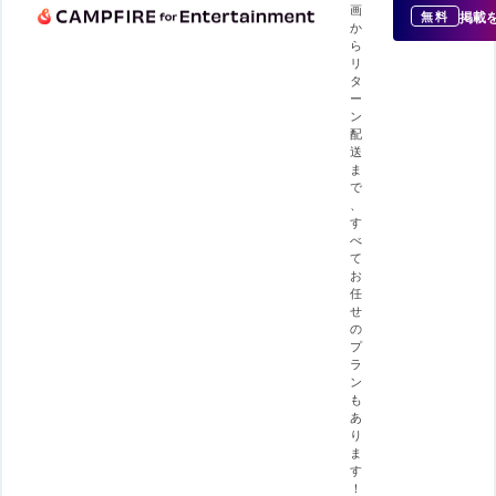
画
掲載
無料
か
ら
リ
タ
ー
ン
配
送
ま
で
、
す
べ
て
お
任
せ
の
プ
ラ
ン
も
あ
り
ま
す
！