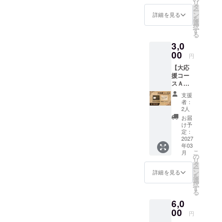
そうなので、
リ
ソフト
を少しずつ感じ
タ
ー
下記のような形
※掲載し
ン
詳細を見る
始めます。
を
たいお
選
で実装を検討さ
択
名前を
これは現実でも
す
る
せていただきま
備考欄
そうですが、重
3,0
に必ず
す！
ご記載
00
要な選択という
円
---------
下さ
のは大体が後々
【大応
い。 ※
▼実装案
援コー
公序良
気付くもので
スＡ】
・差し替え用の
俗に反
す。
１．更
するお
支援
名称が付いた画
に目立
名前は
者：
つ形で
像を自身の好き
掲載を
2人
上記をテーマに
のエン
お断り
お届
なイラスト画像
ドクレ
する可
け予
ファンタジーの
ジット
に差し替える
能性が
定：
世界でとても大
へのお
2027
ありま
・ゲーム内でカ
年03
名前掲
す。 ※
きな規模で展開
こ
月
載 ２．
スタムモード
ご連絡
の
リ
する為、
完成後
可能な
タ
(仮名)を選択す
ー
のゲー
メール
ン
詳細を見る
きっとゲームを
を
ムソフ
る
アドレ
選
択
終える頃には自
ト ※掲
スを必
す
・差し替えたも
る
載した
ず備考
身と重ねて何か
6,0
いお名
のは差し替え後
欄にご
を感じていただ
前を備
00
記載下
円
のイラスト画像
考欄に
さい。
けるプレイヤー