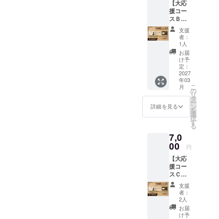
【大応
必ずご
が表示されて、
の方も、
援コー
記載下
他はデフォル
スＢ】
さい。
少なくはないの
１．更
※公序良
トの画像が表示
支援
ではないかなと
に目立
俗に反
者：
される
つ形で
するお
1人
考えています。
のエン
名前は
お届
ドクレ
掲載を
け予
ジット
お断り
定：
長くはなりまし
へのお
2027
する可
年03
たが、以上が本
名前掲
能性が
こ
月
載 ２．
ありま
の
作のテーマで考
リ
完成後
す。 ※
タ
ー
えた際の最も感
のゲー
ご連絡
ン
詳細を見る
を
ムソフ
可能な
選
じてほしいこと
択
ト ３．
メール
す
る
です。
ゲーム
アドレ
7,0
PVの最
スを必
もし何かほかに
後にお
00
ず備考
円
も質問などあり
名前を
欄にご
【大応
記載
記載下
ましたらお気軽
援コー
４．コ
さい。
スＣ】
にご連絡下さ
ンセプ
１．更
トアー
支援
い！
に目立
ト+(コ
者：
つ形で
ンセプ
2人
のエン
トアー
お届
ドクレ
トを使
け予