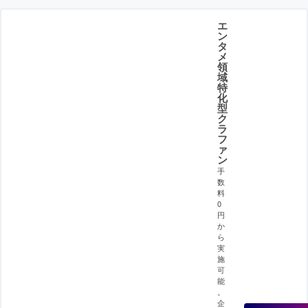
エ
ン
タ
メ
領
域
特
化
型
ク
ラ
フ
ァ
ン
手
数
料
0
円
か
ら
実
施
可
能
。
企