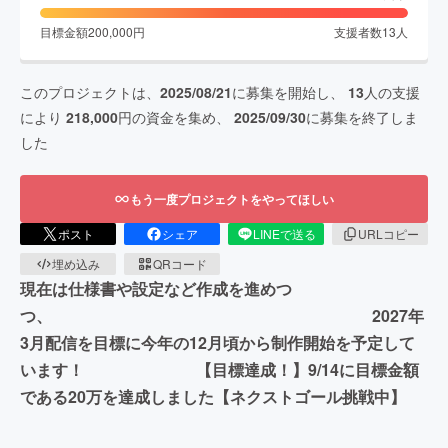
目標金額
200,000
円
支援者数
13
人
このプロジェクトは、
2025/08/21
に募集を開始し、
13
人の支援
により
218,000
円の資金を集め、
2025/09/30
に募集を終了しま
した
もう一度プロジェクトをやってほしい
ポスト
シェア
LINEで送る
URLコピー
埋め込み
QRコード
現在は仕様書や設定など作成を進めつ
つ、 2027年
3月配信を目標に今年の12月頃から制作開始を予定して
います！ 【目標達成！】9/14に目標金額
である20万を達成しました【ネクストゴール挑戦中】