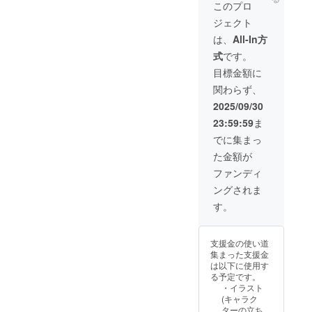
ト2つ分
アート
さい。
このプロ
３．
を使用
ジェクト
ゲーム
したス
PVの最
マホ用
は、
All-In方
後にお
壁紙) ※
式
です。
名前を
掲載し
記載
たいお
目標金額に
４．コ
名前を
関わらず、
ンセプ
備考欄
トアー
に必ず
2025/09/30
ト(PC用
ご記載
23:59:59
ま
+スマホ
下さ
用壁紙
い。 ※
でに集まっ
含む) ※
公序良
た金額が
掲載し
俗に反
たいお
するお
ファンディ
名前を
名前は
ングされま
備考欄
掲載を
に必ず
お断り
す。
ご記載
する可
下さ
能性が
い。 ※
ありま
支援金の使い道
公序良
す。 ※
集まった支援金
俗に反
ご連絡
は以下に使用す
するお
可能な
る予定です。
名前は
メール
・イラスト
掲載を
アドレ
(キャラク
お断り
スを必
ターの立ち