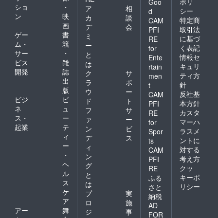
ポリ
Goo
ショ
・
ア
相
シー
d
ン
映
カ
談
特定商
CAM
画
デ
会
取引法
PFI
ゲー
書
ミ
に基づ
RE
ム・
籍
ー
く表記
for
サー
・
と
情報セ
Ente
ビス
雑
は
キュリ
rtain
開発
誌
ク
サ
ティ方
men
出
ラ
ポ
針
t
版
ウ
ー
反社基
CAM
ビジ
ビ
ド
ト
本方針
PFI
ネ
ュ
フ
サ
カスタ
RE
ス・
ー
ァ
ー
マーハ
for
起業
テ
ン
ビ
ラスメ
Spor
ィ
デ
ス
ントに
ts
ー
ィ
対する
CAM
・
ン
考え方
PFI
ヘ
グ
クッ
RE
ル
と
キーポ
ふる
ス
は
リシー
さと
ケ
プ
実
納税
ア
ロ
施
AD
アー
舞
ジ
事
FOR