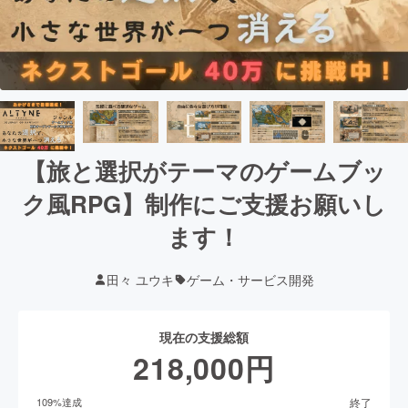
【旅と選択がテーマのゲームブッ
ク風RPG】制作にご支援お願いし
ます！
田々 ユウキ
ゲーム・サービス開発
現在の支援総額
218,000
円
終了
109
%達成