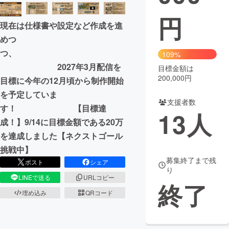
円
まちづくり・地域活性化
現在は仕様書や設定など作成を進
めつ
CAMPFIRE for Social Good
CAMPFIRE Creation
つ、
109%
CAMPFIREふるさと納税
machi-ya
コミュニティ
2027年3月配信を
目標金額は
200,000円
目標に今年の12月頃から制作開始
を予定していま
支援者数
す！ 【目標達
13
人
成！】9/14に目標金額である20万
を達成しました【ネクストゴール
挑戦中】
募集終了まで残
ポスト
シェア
り
LINEで送る
URLコピー
終了
埋め込み
QRコード