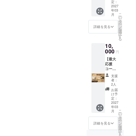
ジット
用した
定：
へのお
2027
PC用壁
年03
名前掲
紙) ※掲
こ
月
載 ２．
載した
の
リ
完成後
いお名
タ
ー
のゲー
前を備
ン
詳細を見る
を
ムソフ
考欄に
選
択
ト ３．
必ずご
す
る
ゲーム
記載下
10,
PVの最
さい。
後にお
000
※公序良
円
名前を
俗に反
【最大
記載
するお
応援
４．コ
名前は
コー
ンセプ
掲載を
ス】
トアー
お断り
支援
１．更
ト+(コ
する可
者：
に目立
ンセプ
能性が
2人
つ形で
トアー
ありま
お届
のエン
トを使
す。 ※
け予
ドクレ
用した
定：
ご連絡
ジット
2027
PC用壁
可能な
年03
へのお
紙) ５．
メール
こ
月
名前掲
コンセ
の
アドレ
リ
載 ２．
プト
タ
スを必
ー
完成後
アート+
ン
ず備考
詳細を見る
を
のゲー
(コンセ
選
欄にご
択
ムソフ
プト
す
記載下
る