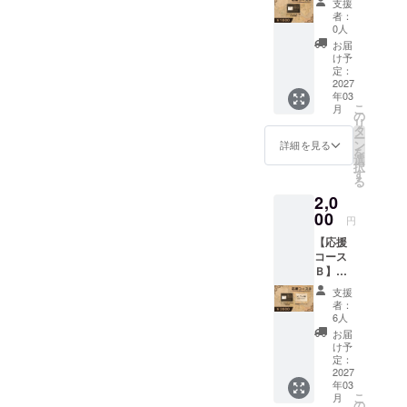
支援
この「選択」の
ンドク
・案1：フォル
者：
レジッ
重みというのは
0人
ダ内の画像を直
トへの
お届
ゲーム開始から
お名前
け予
接差し替える
掲載 ※
プレイヤーに突
定：
・案2：フォル
掲載し
2027
き付けられるも
年03
たいお
ダ内の画像を差
こ
月
名前を
のの、
の
リ
し替えつつ、
備考欄
タ
最初は大して気
ー
に必ず
ン
詳細を見る
ゲーム内で選択
を
ご記載
にせずプレイす
選
択
式とする
下さ
す
ることになるか
る
い。 ※
・案3：システ
2,0
公序良
と思われます。
ムを組んでゲー
俗に反
00
円
するお
ム内でインポー
【応援
名前は
その状態でゲー
ト出来るように
コース
掲載を
ムを進めていく
Ｂ】
お断り
する
１．エ
する可
うちに自身の選
支援
ンドク
能性が
者：
択が、
レジッ
ありま
6人
持っている知識
トへの
す。
細かくはまだ言
お届
とコスト的に考
お名前
け予
えませんが、と
掲載
定：
えて現状案2ま
２．完
2027
ある"何か"に関
年03
でなら実装出来
成後の
係していること
こ
月
ゲーム
の