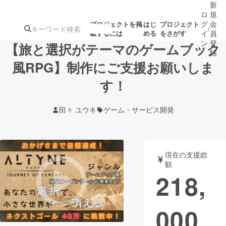
新
ロ
規
グ
会
プロジェクトを掲
はじ
プロジェクト
/
載するには
める
をさがす
イ
員
ン
登
【旅と選択がテーマのゲームブック
録
風RPG】制作にご支援お願いしま
す！
人気のプロ
注目のリ
注目の新着プロ
募集終了が近いプ
もうすぐ公開
ジェクト
ターン
ジェクト
ロジェクト
されます
田々 ユウキ
ゲーム・サービス開発
アート・写真
音楽
現在の支援総
テクノロジー・ガジェット
ゲーム・サ
額
218,
映像・映画
書籍・雑誌
000
ビジネス・起業
チャレンジ