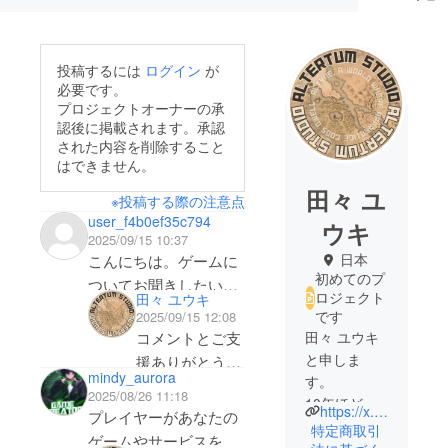
投稿するには
ログイン
が
必要です。
プロジェクトオーナーの承
認後に掲載されます。承認
された内容を削除すること
はできません。
田々 ユ
※投稿する際の注意点
user_f4b0ef35c794
ウキ
2025/09/15 10:37
日本
こんにちは。ゲームに
初めてのプ
ついてお聞きしたいの
ロジェクト
田々 ユウキ
ですが、プレイヤー自
です
2025/09/15 12:08
身で立ち絵を作って差
田々 ユウキ
コメントとご支
し替える機能の追加は
と申しま
援ありがとうご
mindy_aurora
考えていますか?
す。
ざいます！
2025/08/26 11:18
10年ほど前
カードワースやERINな
画像差し替えに
https://x.com/altertum_studio
プレイヤーがあなたの
から趣味で
ど雰囲気が近いゲーム
特定商取引
関しては実装予
ゲームやサービスを利
ゲーム制作