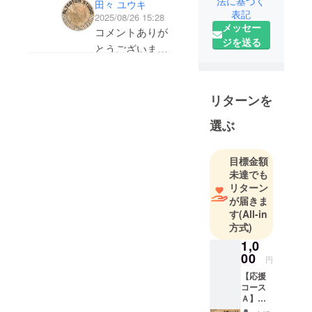
法に基づく
は立ち絵を作って差し
田々 ユウキ
定は正直ありま
用する際、最も感じて
表記
をしつつ、
2025/08/26 15:28
替えられるので、この
せんでしたが、
メッセー
ほしいことは何です
仕事でも
コメントありが
ゲームにもあったらい
常に考えてはお
ジを送る
か？
ゲームに関
とうございま
いなと思いました。難
りました！
わる仕事を
す！
しそうなら実装を見
まさにElinやそ
10年ほど続
当プロジェクト
送っても構いません。
の前作である
けている、
リターンを
の場合はゲーム
正にゲーム
Elonaの影響か
に当てはまる
漬けな人生
選ぶ
らではあります
為、そちらでお
を送ってい
が。
答えいたしま
るクリエイ
目標金額
す。
ター見習い
そして今回コメ
未達でも
です。
リターン
ントをいただい
もっとも感じて
が届きま
て頭で色々仕様
す
(All-in
ほしいことは、
を考えてみまし
方式)
テーマとして掲
たが、
1,0
げてい
00
一旦3点ほど案
円
る"旅"と"選
が浮かびまし
【応援
択"のうち「選
コース
た。
Ａ】
択」側ですね。
----------
１．エ