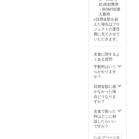
する可
ず備考
絵)依頼費用
能性が
欄にご
・BGM/SE購
ありま
記載下
入費用
す。 ※
さい。
※目標金額を超
ご連絡
えた場合はプロ
可能な
ジェクトの運営
メール
費に充てさせて
アドレ
いただきます。
スを必
ず備考
欄にご
支援に関するよ
記載下
くある質問
さい。
手数料はいく
らかかります
か？
目標金額に届
かなかった場
合どうなりま
すか？
支援で困った
時はどこに相
談したらいい
ですか？
ヘルプページを