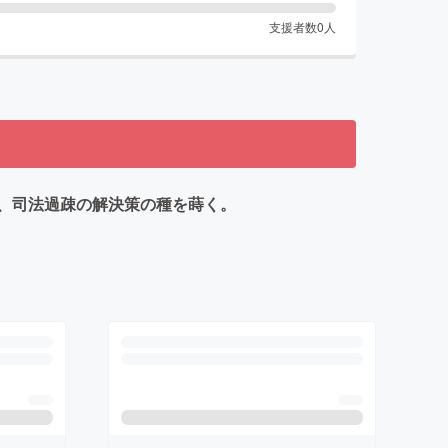
支援者数
0
人
、司法過疎の解決策の種を蒔く。