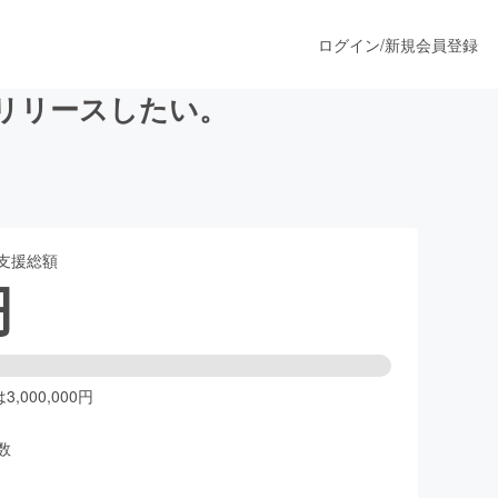
ログイン
/
新規会員登録
リリースしたい。
うすぐ公開されます
支援総額
プロダクト
円
ファッション
スポーツ
,000,000円
数
ア
ソーシャルグッド
人