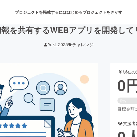
プロジェクトを掲載するには
はじめる
プロジェクトをさがす
情報を共有するWEBアプリを開発して
Yuki_2025
チャレンジ
注目のリターン
注目の新着プロジェクト
募集終了が近いプロジェクト
も
現在の
音楽
舞台・パフォーマンス
0
ゲーム・サービス開発
フード・飲食店
0%
書籍・雑誌出版
アニメ・漫画
目標金額は3
支援者
チャレンジ
ビューティー・ヘルスケ
0