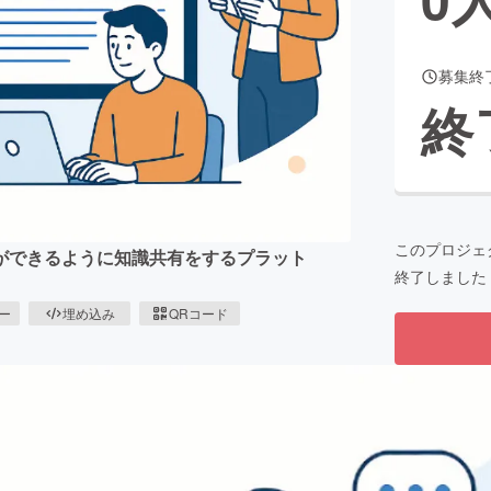
募集終
CAMPFIRE for Social Good
CAMPFIRE Creation
終
CAMPFIREふるさと納税
machi-ya
コミュニティ
このプロジェ
ができるように知識共有をするプラット
終了しました
。
ピー
埋め込み
QRコード