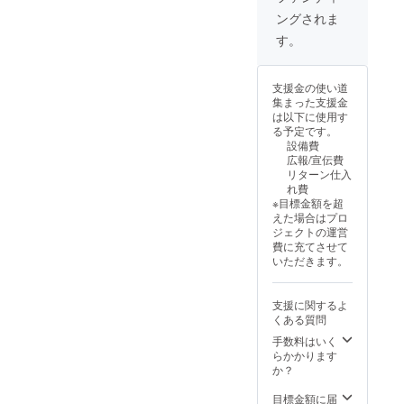
しま
ングされま
す。
（1000
す。
0円のリ
ターン
と同
支援金の使い道
様）
集まった支援金
は以下に使用す
る予定です。
設備費
広報/宣伝費
リターン仕入
れ費
※目標金額を超
えた場合はプロ
ジェクトの運営
費に充てさせて
いただきます。
支援に関するよ
くある質問
手数料はいく
らかかります
か？
目標金額に届