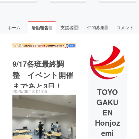
ホーム
支援者
仲間募集
コメント
活動報告
15
1
2
9/17各班最終調
整 イベント開催
まであと3日！
TOYO
2025/09/18 01:05
GAKU
EN
Honjoz
emi