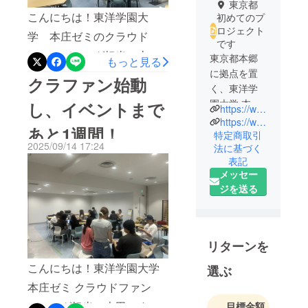
東京都
こんにちは！東洋学園大
初めてのプ
ロジェクト
学 本庄ゼミのクラウド
です
ファンディング担当 土居
東京都本郷
もっと見る
に拠点を置
です！いよいよ、私たちの
クラファン始動
く、東洋学
イベント開催まで残り3日と
園大学 本庄
し、イベントまで
https://www.tyg.jp/honjosemi/0920/
なりました...準備も大詰めを
ゼミ 第9期生
https://www.instagram.com/sustainable_gatomaranai?igsh=MWVoemIyazExamYwdQ==
あと1週間！
迎え、ゼミ生一同、胸の高
です。
特定商取引
2025/09/14 17:24
法に基づく
私たちは、9
鳴りと緊張感を日々感じて
表記
月20日にサ
います。ここまで多くの
メッセー
ステナブル
ジを送る
方々からご支援をいただ
ファッショ
き、また応援の声をかけて
ンイベント
を開催いた
いただいたことに、心から
します。
リターンを
感謝しております。皆さま
本イベント
の温かい後押しが、私たち
こんにちは！東洋学園大学
選ぶ
の準備は2月
から始ま
の原動力になっています。
本庄ゼミ クラウドファン
り、約7か月
イベント当日は、「サステ
ディング担当の本田です。
目標金額