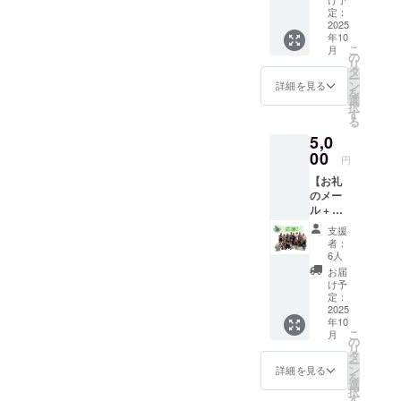
持ちを
定：
だけますと幸いです。
込め
2025
年10
て、
こ
月
メール
の
リ
にてお
タ
ー
礼の
ン
詳細を見る
を
メッ
選
択
セージ
す
る
をお送
5,0
りしま
す。
00
円
（500円
【お礼
内容と
のメー
同様）
ル + お
礼のミ
支援
ニビデ
者：
オメッ
6人
セー
お届
ジ】
け予
（応
定：
援） 感
2025
年10
謝の気
こ
月
持ちを
の
リ
込め
タ
ー
て、お
ン
詳細を見る
を
礼の
選
択
メッ
す