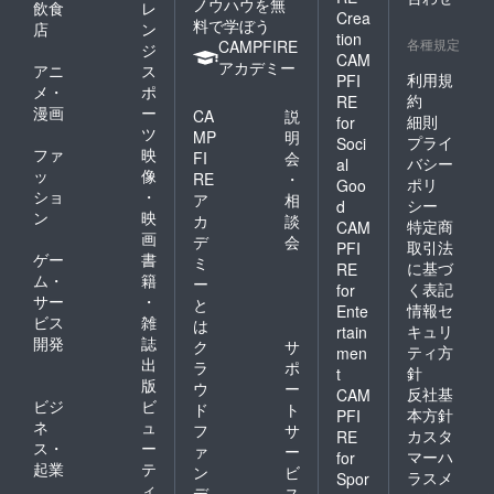
ノウハウを無
飲食
レ
Crea
料で学ぼう
店
ン
tion
各種規定
CAMPFIRE
ジ
CAM
アカデミー
アニ
ス
利用規
PFI
メ・
ポ
約
RE
漫画
ー
CA
説
細則
for
ツ
MP
明
プライ
Soci
ファ
映
FI
会
バシー
al
ッ
像
RE
・
ポリ
Goo
ショ
・
ア
相
シー
d
ン
映
カ
談
特定商
CAM
画
デ
会
取引法
PFI
ゲー
書
ミ
に基づ
RE
ム・
籍
ー
く表記
for
サー
・
と
情報セ
Ente
ビス
雑
は
キュリ
rtain
開発
誌
ク
サ
ティ方
men
出
ラ
ポ
針
t
版
ウ
ー
反社基
CAM
ビジ
ビ
ド
ト
本方針
PFI
ネ
ュ
フ
サ
カスタ
RE
ス・
ー
ァ
ー
マーハ
for
起業
テ
ン
ビ
ラスメ
Spor
ィ
デ
ス