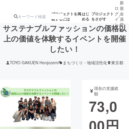
新
ロ
規
グ
会
プロジェクトを掲
はじ
プロジェクト
/
載するには
める
をさがす
イ
員
ン
登
サステナブルファッションの価格以
録
上の価値を体験するイベントを開催
したい！
人気のプロ
注目のリ
注目の新着プロ
募集終了が近いプ
もうすぐ公開
ジェクト
ターン
ジェクト
ロジェクト
されます
TOYO GAKUEN Honjozemi
まちづくり・地域活性化
東京都
アート・写真
音楽
現在の支援総
テクノロジー・ガジェット
ゲーム・サ
額
73,0
映像・映画
書籍・雑誌
00
円
ビジネス・起業
チャレンジ