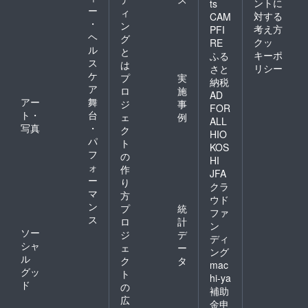
ントに
ts
ー
ィ
対する
CAM
・
ン
考え方
PFI
ヘ
グ
クッ
RE
ル
と
キーポ
ふる
ス
は
リシー
さと
ケ
プ
実
納税
ア
ロ
施
AD
アー
舞
ジ
事
FOR
ト・
台
ェ
例
ALL
写真
・
ク
HIO
パ
ト
KOS
フ
の
HI
ォ
作
JFA
ー
り
クラ
マ
方
ウド
ン
プ
統
ファ
ス
ロ
計
ン
ソー
ジ
デ
ディ
シャ
ェ
ー
ング
ル
ク
タ
mac
グッ
ト
hi-ya
ド
の
補助
広
金申