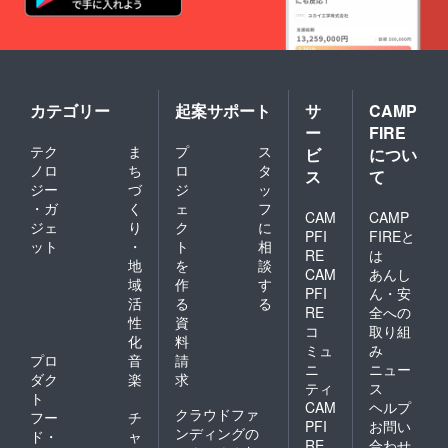
カテゴリー
起案サポート
サ
CAMP
ー
FIRE
テク
ま
プ
ス
ビ
につい
ノロ
ち
ロ
タ
ス
て
ジー
づ
ジ
ッ
・ガ
く
ェ
フ
CAM
CAMP
ジェ
り
ク
に
PFI
FIREと
ット
・
ト
相
RE
は
地
を
談
CAM
あんし
域
作
す
PFI
ん・安
活
る
る
RE
全への
性
資
コ
取り組
化
料
ミュ
み
プロ
音
請
ニ
ニュー
ダク
楽
求
ティ
ス
ト
CAM
ヘルプ
クラウドファ
フー
チ
PFI
お問い
ンディングの
ド・
ャ
RE
合わせ