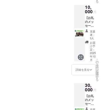
る
セー
10,
ジ、 ミ
ニビデ
000
円
オメッ
【お礼
セージ
のメッ
（30秒
セージ
程度）
+ イベ
をお送
支援
ント風
りしま
者：
景まと
す。
3人
めた動
メール
お届
画】
にURL
け予
（超超
を記載
定：
応援）
2025
しま
年10
感謝の
す。
こ
月
気持ち
の
リ
を込め
タ
ー
て、お
ン
詳細を見る
を
礼の
選
択
メッ
す
る
セージ
30,
とイベ
ント当
000
円
日をま
【お礼
とめた
のメッ
動画(最
セージ
大1分30
+ イベ
秒程度)
支援