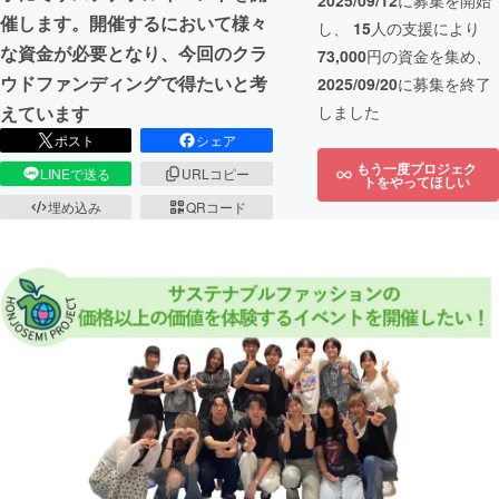
2025/09/12
に募集を開始
催します。開催するにおいて様々
し、
15
人の支援により
な資金が必要となり、今回のクラ
73,000
円の資金を集め、
ウドファンディングで得たいと考
2025/09/20
に募集を終了
しました
えています
ポスト
シェア
もう一度プロジェク
LINEで送る
URLコピー
トをやってほしい
埋め込み
QRコード