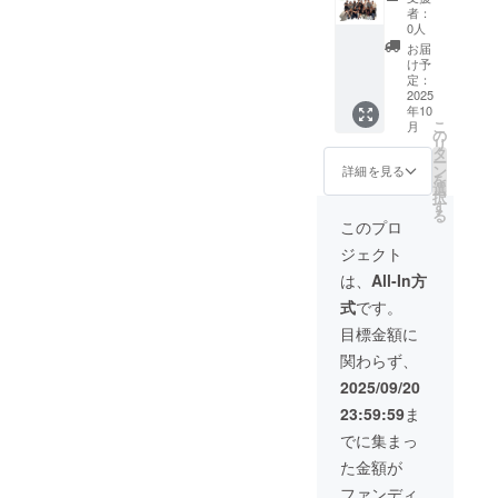
ント風
をメー
者：
景まと
ルにて
0人
めた動
お送り
お届
画】
しま
け予
（超超
す。
定：
応援）
2025
メール
年10
感謝の
にURL
こ
月
気持ち
を記載
の
リ
を込め
しま
タ
ー
て、お
す。
ン
詳細を見る
を
礼の
選
択
メッ
す
る
セージ
このプロ
とイベ
ジェクト
ント当
日をま
は、
All-In方
とめた
式
です。
動画(最
大1分30
目標金額に
秒程度)
関わらず、
をメー
ルにて
2025/09/20
お送り
23:59:59
ま
しま
す。
でに集まっ
メール
た金額が
にURL
を記載
ファンディ