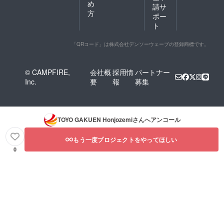
め
請サ
方
ポー
ト
「QRコード」は株式会社デンソーウェーブの登録商標です。
© CAMPFIRE,
会社概
採用情
パートナー
Inc.
要
報
募集
TOYO GAKUEN Honjozemi
さんへアンコール
もう一度プロジェクトをやってほしい
0