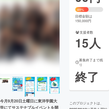
まちづくり・地域活性化
48%
目標金額は
150,000円
CAMPFIRE for Social Good
CAMPFIRE Creation
CAMPFIREふるさと納税
machi-ya
コミュニティ
支援者数
15
人
募集終了まで残
り
終了
今月9月20日土曜日に東洋学園大
このプロジェクトは、
学にてサステナブルイベントを開