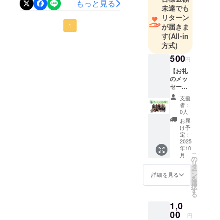
もっと見る
間、メン
未達でも
ナブルファッションの価
先日、私たちのクラウド
バー全員で
リターン
値」を体験できるように、
ファンディングを開始いた
1
が届きま
協力しなが
す
(All-in
ら全力で取
トークセッションやワーク
しました。開始からわずか1
方式)
り組んでま
ショップ、展示など盛りだ
日で、たくさんの方々にご
500
いりまし
円
くさんの内容を用意してい
支援いただき、心より感謝
た。
【お礼
のメッ
ます。ご来場くださる皆さ
その過程
申し上げますイベントまで
セー
で、イベン
まに「来てよかった」と
残り1週間を切り、胸の高鳴
ジ】
支援
トの運営に
（ちょ
者：
思っていただけるよう、最
りが日に日に増していま
い応
0人
は多くの資
援） 感
お届
後の最後まで全力で準備を
す。この1週間が、私たちに
金が必要で
謝の気
け予
持ちを
あることを
定：
進めていきます！ぜひ当日
とって最も大切な時間にな
込め
2025
痛感してお
年10
を楽しみにしていてくださ
ると感じています。支援者
て、
こ
月
ります。
メール
の
い。そして引き続き、私た
リ
の皆様、来場者の皆様、そ
にてお
タ
つきまして
ー
礼の
ン
詳細を見る
ちの挑戦を温かく見守って
して関わってくださってい
は、本イベ
を
メッ
選
択
ントの趣旨
セージ
いただければ幸いです。こ
す
るすべての方々の想いを背
る
をお送
にご賛同い
ちらが本庄ゼミ9期生の
1,0
負い、イベントを成功させ
りしま
ただけまし
す。
00
円
Instagram アカウントにな
るために、全身全霊で駆け