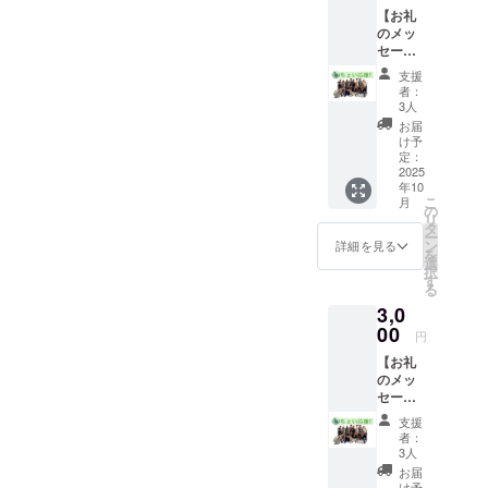
たら、資金
【お礼
ります！
面でのご支
抜けてまいります。より良
のメッ
援を賜れま
セー
https://www.instagram.com/s
いイベントにするために、
ジ】
すと幸いで
支援
（ちょ
ustainable_gatomaranai?
最後まで努力を惜しまず取
者：
す。
い応
3人
igsh=MTNocXgxdzZjYnE0Z
り組みますので、引き続き
援） 感
皆さまのご
お届
謝の気
け予
協力が、サ
A%3D%3D&amp;utm_sourc
温かいご声援をよろしくお
持ちを
定：
ステナブル
込め
2025
e=qr活動の様子やクラウド
願いいたしますこちらが、
年10
て、
な社会の実
こ
月
メール
ファンディング、 イベント
本庄ゼミ9期生のInstagram
の
現に向けた
リ
にてお
タ
ー
情報などを随時発信してお
アカウントです。
大きな一歩
礼の
ン
詳細を見る
を
メッ
選
となりま
りますので、ぜひご覧くだ
https://www.instagram.com/s
択
セージ
す
る
す。
をお送
さい！
ustainable_gatomaranai?
3,0
りしま
何卒よろし
す。
00
igsh=MTNocXgxdzZjYnE0Z
円
くお願い申
（500円
し上げま
A%3D%3D&amp;utm_sourc
【お礼
内容と
のメッ
同様）
e=qr活動の様子やクラウド
セー
ジ】
ファンディング、 イベント
支援
（ちょ
者：
い応
情報などを随時発信してお
3人
援） 感
お届
りますので、ぜひご覧いた
謝の気
け予