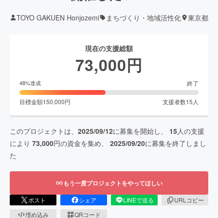
TOYO GAKUEN Honjozemi
まちづくり・地域活性化
東京都
現在の支援総額
73,000
円
終了
48
%達成
目標金額
150,000
円
支援者数
15
人
このプロジェクトは、
2025/09/12
に募集を開始し、
15
人の支援
により
73,000
円の資金を集め、
2025/09/20
に募集を終了しまし
た
もう一度プロジェクトをやってほしい
ポスト
シェア
LINEで送る
URLコピー
埋め込み
QRコード