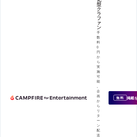
型
ク
ラ
フ
ァ
ン
手
数
料
0
円
か
ら
実
施
可
能
。
企
画
掲載
無料
か
ら
リ
タ
ー
ン
配
送