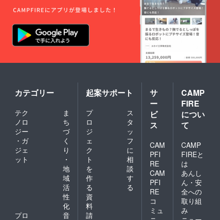
カテゴリー
起案サポート
サ
CAMP
ー
FIRE
テク
ま
プ
ス
ビ
につい
ノロ
ち
ロ
タ
ス
て
ジー
づ
ジ
ッ
・ガ
く
ェ
フ
CAM
CAMP
ジェ
り
ク
に
PFI
FIREと
ット
・
ト
相
RE
は
地
を
談
CAM
あんし
域
作
す
PFI
ん・安
活
る
る
RE
全への
性
資
コ
取り組
化
料
ミュ
み
プロ
音
請
ニ
ニュー