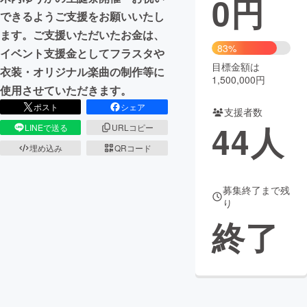
0
円
できるようご支援をお願いいたし
まちづくり・地域活性化
ます。ご支援いただいたお金は、
83%
イベント支援金としてフラスタや
目標金額は
CAMPFIRE for Social Good
CAMPFIRE Creation
衣装・オリジナル楽曲の制作等に
1,500,000円
CAMPFIREふるさと納税
machi-ya
コミュニティ
使用させていただきます。
ポスト
シェア
支援者数
44
人
LINEで送る
URLコピー
埋め込み
QRコード
募集終了まで残
り
終了