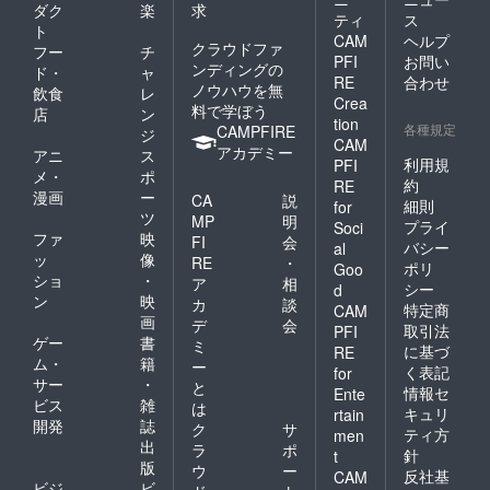
ダク
楽
求
ティ
ス
ト
CAM
ヘルプ
クラウドファ
フー
チ
PFI
お問い
ンディングの
ド・
ャ
RE
合わせ
ノウハウを無
飲食
レ
Crea
料で学ぼう
店
ン
tion
各種規定
CAMPFIRE
ジ
CAM
アカデミー
アニ
ス
利用規
PFI
メ・
ポ
約
RE
漫画
ー
CA
説
細則
for
ツ
MP
明
プライ
Soci
ファ
映
FI
会
バシー
al
ッ
像
RE
・
ポリ
Goo
ショ
・
ア
相
シー
d
ン
映
カ
談
特定商
CAM
画
デ
会
取引法
PFI
ゲー
書
ミ
に基づ
RE
ム・
籍
ー
く表記
for
サー
・
と
情報セ
Ente
ビス
雑
は
キュリ
rtain
開発
誌
ク
サ
ティ方
men
出
ラ
ポ
針
t
版
ウ
ー
反社基
CAM
ビジ
ビ