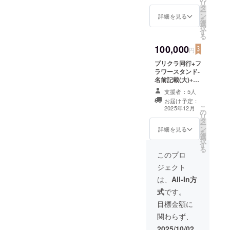
リ
※特殊文字・記号
ン) ③フラスタ名
タ
のボードへ生誕
写真集 生誕クラ
ー
は使用できませ
前記載(大) 当日
ン
祭ご支援者様と
ファンでしか手
詳細を見る
を
ん
会場に設置され
選
してお名前を掲
に入らない生誕
択
るフラワースタ
す
載させていただ
記念の写真集と
る
ンド横のボード
きます。 ④ラン
なります。 サイ
へ生誕祭ご支援
100,000
ダムブロマイド
ズA4予定(生誕
円
者様としてお名
全3種類で、デザ
衣装等) ②フラス
前を掲載させて
プリクラ同行+フ
インのご指定は
タ名前記載(大)
いただきます。
ラワースタンド-
できません。 ※
当日会場に設置
備考欄に掲載希
名前記載(大)+ブ
備考欄にフラス
されるフラワー
望のお名前
ロマイドセット
タ・ミニのぼり
スタンド横の
支援者：5人
（ニックネーム
+限定アクリル
に掲載希望のお
ボードへ生誕祭
お届け予定：
可）をご記入く
キーホルダー ①
名前（ニック
ご支援者様とし
こ
2025年12月
ださい。 ④ブロ
の
プリクラ同行 メ
ネーム可）をご
てお名前を掲載
リ
マイドセット ラ
タ
ンバーとお二人
記入ください。
させていただき
ー
ンダムブロマイ
ン
でプリクラの撮
詳細を見る
※複数ご支援頂い
ます。 備考欄に
を
ド全3種が揃う
選
影を行えます。
た場合でもお名
掲載希望のお名
択
セットになりま
す
※ス撮影場所へは
前の記載は1つと
前（ニックネー
る
す。 ※複数ご支
タッフも同行い
このプロ
なります。 ※
ム可）をご記入
援頂いた場合で
たします。 ※実
ボードのお持ち
ください。 ③ブ
ジェクト
もお名前の記載
施は生誕以降の
帰りは不可 ※お
ロマイドセット
は1つとなりま
都内近郊となり
は、
All-In方
名前（ニック
ランダムブロマ
す。 ※ボードの
ます。 ※実施日
ネーム可）は、6
イド全3種が揃う
式
です。
お持ち帰りは不
に関しまして
文字まででお願
セットになりま
可 ※お名前
は、公式XのDM
目標金額に
いいたします。
す。 ④限定アク
（ニックネーム
までお問い合わ
※特殊文字・記号
リルキーホル
関わらず、
可）は、6文字ま
せください。 ②
は使用できませ
ダー 生誕クラ
ででお願いいた
フラスタ名前記
2025/10/02
ん
ファンでしか手