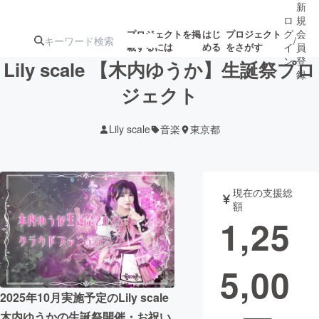
新
ロ
規
グ
会
プロジェクトを掲
はじ
プロジェクト
/
載するには
める
をさがす
イ
員
ン
登
Lily scale 【木内ゆうか】生誕祭プロ
録
ジェクト
人気のプロ
注目のリ
注目の新着プロ
募集終了が近いプ
もうすぐ公開
Lily scale
音楽
東京都
ジェクト
ターン
ジェクト
ロジェクト
されます
アート・写真
音楽
現在の支援総
額
1,25
テクノロジー・ガジェット
ゲーム・サ
5,00
映像・映画
書籍・雑誌
2025年10月実施予定のLily scale
ビジネス・起業
チャレンジ
木内ゆうかの生誕祭開催・お祝い