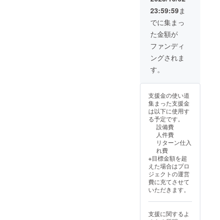
します。 ※特殊
載 当日会場に設
に入らない限定
23:59:59
ま
文字・記号は使
置されるフラ
デザインのアク
用できません
ワースタンド横
でに集まっ
リルキーホル
のボードへ生誕
ダーとなりま
た金額が
祭ご支援者様と
す。 サイズ約
してお名前を掲
ファンディ
70mm×60mm前
載させていただ
後(実写デザイ
ングされま
きます。 備考欄
ン) ※複数ご支援
に掲載希望のお
す。
頂いた場合でも
名前（ニック
お名前の記載は1
ネーム可）をご
つとなります。
記入ください。
※ボードのお持ち
支援金の使い道
③ブロマイド
帰りは不可 ※お
集まった支援金
セット ランダム
名前（ニック
は以下に使用す
ブロマイド全3種
ネーム可）は、6
る予定です。
が揃うセットに
文字まででお願
設備費
なります。 ④限
いいたします。
人件費
定アクリルキー
※特殊文字・記号
リターン仕入
ホルダー 生誕ク
は使用できませ
れ費
ラファンでしか
ん
※目標金額を超
手に入らない限
えた場合はプロ
定デザインのア
ジェクトの運営
クリルキーホル
費に充てさせて
ダーとなりま
いただきます。
す。 サイズ約
70mm×60mm前
後(実写デザイ
支援に関するよ
ン) ※複数ご支援