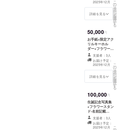
こ
(大) 当日会場に
2025年12月
文字・記号は使
の
(全3種) ①限定ア
リ
設置されるフラ
用できません
タ
クリルキーホル
ー
ワースタンド横
ン
ダー 生誕クラ
詳細を見る
を
のボードへ生誕
選
ファンでしか手
択
祭ご支援者様と
す
に入らない限定
る
してお名前を掲
デザインのアク
載させていただ
50,000
リルキーホル
円
きます。 ③ラン
ダーとなりま
ダムブロマイド
お手紙+限定アク
す。 サイズ約
全3種類で、デザ
リルキーホル
70mm×60mm前
インのご指定は
ダー+フラワース
後(実写デザイ
できません。 ※
タンド-名前記載
ン) ②のぼり旗
支援者：3人
備考欄にフラス
(大)+ブロマイド
当日の装飾に使
お届け予定：
タ・ミニのぼり
セット ①お手紙
こ
用する、のぼり
2025年12月
の
に掲載希望のお
メンバーがご支
リ
旗を作成致しま
タ
名前（ニック
援者様に向けて
ー
す。 のぼり旗に
ン
ネーム可）をご
書くお手紙とな
詳細を見る
を
は、生誕祭ご支
選
記入ください。
ります。 ②限定
択
援者様のお名前
す
※複数ご支援頂い
アクリルキーホ
る
（ニックネーム
た場合でもお名
ルダー 生誕クラ
可）を記載させ
100,000
前の記載は1つと
ファンでしか手
円
ていただきま
なります。 ※
に入らない限定
す。 お名前は
生誕記念写真集
ボードのお持ち
デザインのアク
データで印字い
+フラワースタン
帰りは不可 ※お
リルキーホル
たします。 ③フ
ド-名前記載
名前（ニック
ダーとなりま
ラスタ名前記載
(大)+ブロマイド
ネーム可）は、6
す。 サイズ約
支援者：3人
(大) 当日会場に
セット+限定アク
文字まででお願
70mm×60mm前
お届け予定：
設置されるフラ
リルキーホル
こ
いいたします。
後(実写デザイ
2025年12月
の
ワースタンド横
ダー ①生誕記念