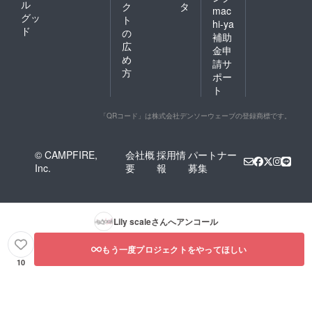
ル
ク
タ
mac
グッ
ト
hi-ya
ド
の
補助
広
金申
め
請サ
方
ポー
ト
「QRコード」は株式会社デンソーウェーブの登録商標です。
© CAMPFIRE,
会社概
採用情
パートナー
Inc.
要
報
募集
Lily scale
さんへアンコール
もう一度プロジェクトをやってほしい
10