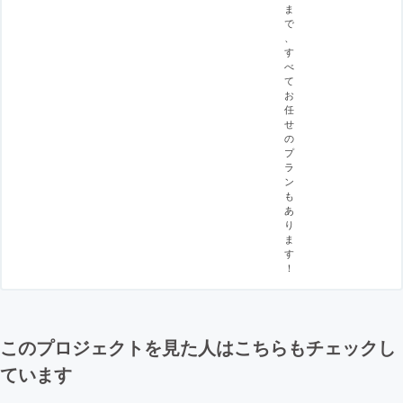
ま
で
、
す
べ
て
お
任
せ
の
プ
ラ
ン
も
あ
り
ま
す
！
このプロジェクトを見た人はこちらもチェックし
ています