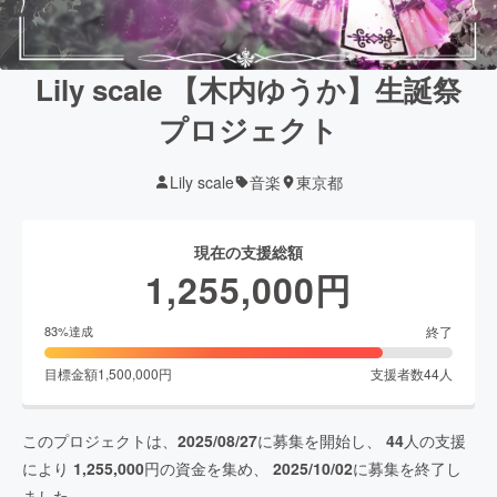
Lily scale 【木内ゆうか】生誕祭
プロジェクト
Lily scale
音楽
東京都
現在の支援総額
1,255,000
円
終了
83
%達成
目標金額
1,500,000
円
支援者数
44
人
このプロジェクトは、
2025/08/27
に募集を開始し、
44
人の支援
により
1,255,000
円の資金を集め、
2025/10/02
に募集を終了し
ました