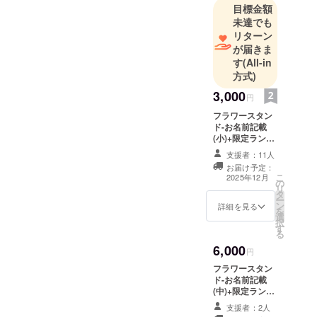
目標金額
未達でも
リターン
が届きま
す
(All-in
方式)
3,000
円
フラワースタン
ド-お名前記載
(小)+限定ランダ
ムブロマイド1枚
支援者：11人
(全3種) ①フラス
お届け予定：
タ名前記載(小)
こ
2025年12月
の
当日会場に設置
リ
タ
されるフラワー
ー
ン
スタンド横の
詳細を見る
を
選
ボードへ生誕祭
択
す
ご支援者様とし
る
てお名前を掲載
6,000
させていただき
円
ます。 備考欄に
フラワースタン
掲載希望のお名
ド-お名前記載
前（ニックネー
(中)+限定ランダ
ム可）をご記入
ムブロマイド1枚
ください。 ②ラ
支援者：2人
(全3種) ①フラス