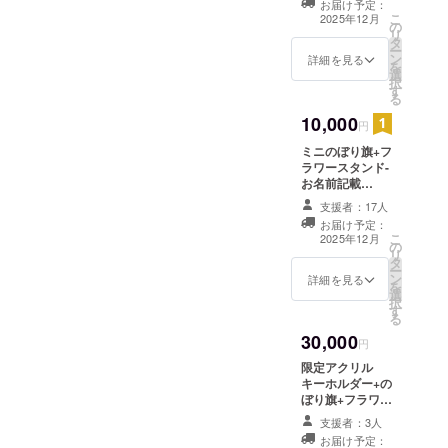
ンダムブロマイ
お届け予定：
タ名前記載(中)
こ
ド 全3種類とな
2025年12月
の
当日会場に設置
リ
り、デザインの
タ
されるフラワー
ー
ご指定はできま
ン
スタンド横の
詳細を見る
を
せん。 ※複数ご
選
ボードへ生誕祭
択
支援頂いた場合
す
ご支援者様とし
る
でもお名前の記
てお名前を掲載
載は1つとなりま
10,000
させていただき
円
す ※ボードのお
ます。 備考欄に
持ち帰りは不可
ミニのぼり旗+フ
掲載希望のお名
※お名前（ニック
ラワースタンド-
前（ニックネー
ネーム可）は、6
お名前記載
ム可）をご記入
文字まででお願
(大)+限定ランダ
ください。 ② ラ
支援者：17人
いいたします。
ムブロマイド1枚
ンダムブロマイ
お届け予定：
※特殊文字・記号
(全3種) ①ミニの
ド 全3種類とな
こ
2025年12月
は使用できませ
の
ぼり旗 当日の装
り、デザインの
リ
ん
タ
飾に使用する、
ご指定はできま
ー
ン
ミニ旗を作成致
詳細を見る
せん。 ※複数ご
を
選
します。 ミニ旗
支援頂いた場合
択
す
には、生誕祭ご
でもお名前の記
る
支援者様のお名
載は1つとなりま
30,000
前（ニックネー
円
す。 ※ボードの
ム可）を記載さ
お持ち帰りは不
限定アクリル
せていただきま
可 ※お名前
キーホルダー+の
す。 お名前は
（ニックネーム
ぼり旗+フラワー
データで印字い
可）は、6文字ま
スタンド-名前記
たします。 ②フ
支援者：3人
ででお願いいた
載(大)+ランダム
ラスタ名前記載
お届け予定：
します。 ※特殊
ブロマイド1枚