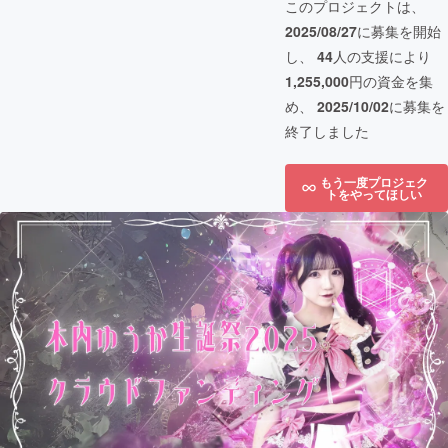
このプロジェクトは、
2025/08/27
に募集を開始
し、
44
人の支援により
1,255,000
円の資金を集
め、
2025/10/02
に募集を
終了しました
もう一度プロジェク
トをやってほしい