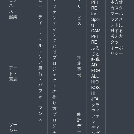
ド
ト
本方針
PFI
ネ
ュ
フ
サ
カスタ
RE
ス・
ー
ァ
ー
マーハ
for
起業
テ
ン
ビ
ラスメ
Spor
ィ
デ
ス
ントに
ts
ー
ィ
対する
CAM
・
ン
考え方
PFI
ヘ
グ
クッ
RE
ル
と
キーポ
ふる
ス
は
リシー
さと
ケ
プ
実
納税
ア
ロ
施
AD
アー
舞
ジ
事
FOR
ト・
台
ェ
例
ALL
写真
・
ク
HIO
パ
ト
KOS
フ
の
HI
ォ
作
JFA
ー
り
クラ
マ
方
ウド
ン
プ
統
ファ
ス
ロ
計
ン
ソー
ジ
デ
ディ
シャ
ェ
ー
ング