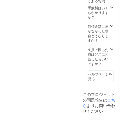
くある質問
頂いた場合でも
お名前の記載は1
手数料はいく
つとなります。
らかかります
※ボードのお持ち
か？
帰りは不可 ※お
名前（ニック
目標金額に届
ネーム可）は、6
かなかった場
文字まででお願
合どうなりま
いいたします。
すか？
※特殊文字・記号
は使用できませ
支援で困った
ん
時はどこに相
談したらいい
ですか？
ヘルプページを
見る
このプロジェクト
の問題報告は
こち
ら
よりお問い合わ
せください