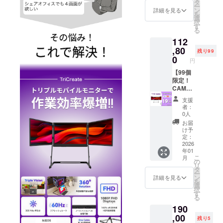
べて
セット
タ
ー
税・送
【一般
ン
詳細を見る
を
料込み
販売価
選
択
の金額
格の
す
る
になり
20%OF
112
ます。
F】 ご
※ご注文
支援い
,80
残り99
状況、
ただ
0
円
使用部
き、あ
材の供
りがと
【99個
給状
うござ
限定！
況、製
いま
CAMPF
造工程
す！ ※
IRE割】
支援
上の都
一般販
リター
者：
合等に
売予定
ン内
0人
より出
価格：
容：
お届
荷時期
139,990
TriCrea
け予
が遅れ
円（税
te トリ
定：
る場合
込み）
プルモ
2026
年01
があり
※リター
バイル
こ
月
ます。
ンはす
モニ
の
リ
※皆様の
べて
ター×1
タ
ー
支援に
税・送
セット
ン
詳細を見る
を
より量
料込み
【一般
選
択
産効率
の金額
販売価
す
る
が向上
になり
格の
190
した場
ます。
19%OF
合、正
※ご注文
F】 ご
,00
残り5