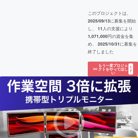
このプロジェクトは、
2025/09/13
に募集を開始
し、
11
人の支援により
1,071,000
円の資金を集
め、
2025/10/31
に募集を
終了しました
もう一度プロジェ
1
クトをやってほし
7
い