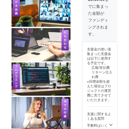
性もご
ござい
合等に
139,990
ざいま
ます。
より出
でに集まっ
円（税
す。ご
※類似商
荷時期
た金額が
込み）
了承く
品が発
が遅れ
※リター
ださ
生する
る場合
ファンディ
ンはす
い。
可能性
があり
ングされま
べて
がある
ます。
税・送
点ご了
※皆様の
す。
料込み
承頂い
支援に
の金額
た上で
より量
になり
ご支援
産効率
支援金の使い道
ます。
頂けま
が向上
集まった支援金
※ご注文
す様お
した場
は以下に使用す
状況、
願い致
合、正
る予定です。
使用部
しま
規販売
広報/宣伝費
材の供
す。 ※
価格が
リターン仕入
給状
デザイ
販売予
れ費
況、製
ン・仕
定価格
※目標金額を超
造工程
様は変
より下
えた場合はプロ
上の都
更にな
がる可
ジェクトの運営
合等に
る可能
能性も
費に充てさせて
より出
性もご
ござい
いただきます。
荷時期
ざいま
ます。
が遅れ
す。ご
※類似商
る場合
了承く
品が発
支援に関するよ
があり
ださ
生する
くある質問
ます。
い。
可能性
※皆様の
がある
手数料はいく
支援に