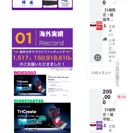
規販売
状況、
支援い
0
円
価格が
使用部
ただ
販売予
材の供
き、あ
【5個限
定価格
給状
りがと
定！超
より下
況、製
うござ
超早
がる可
造工程
いま
割】 リ
支援
能性も
上の都
す！ ※
ターン
者：
ござい
合等に
一般販
内容：
0人
ます。
より出
売予定
TriCrea
お届
※類似商
荷時期
価格：
te トリ
け予
品が発
が遅れ
139,990
プルモ
定：
生する
る場合
円（税
バイル
2026
年01
可能性
があり
込み）
モニ
こ
月
がある
ます。
※リター
ター×3
の
リ
点ご了
※皆様の
ンはす
セット
タ
ー
承頂い
支援に
べて
【一般
ン
詳細を見る
を
た上で
より量
税・送
販売価
選
択
ご支援
産効率
料込み
格の
す
る
頂けま
が向上
の金額
32%OF
205
す様お
した場
になり
F】 ご
願い致
合、正
ます。
支援い
,00
残り9
しま
規販売
※ご注文
ただ
0
円
す。 ※
価格が
状況、
き、あ
デザイ
販売予
使用部
りがと
【9個限
ン・仕
定価格
材の供
うござ
定！超
様は変
より下
給状
いま
早割】
更にな
がる可
況、製
す！ ※
リター
支援
る可能
能性も
造工程
一般販
ン内
者：