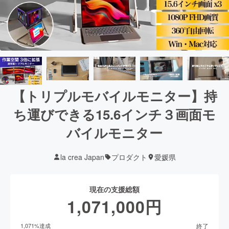
【トリプルモバイルモニター】持
ち運びできる15.6インチ３画面モ
バイルモニター
la crea Japan
プロダクト
愛媛県
現在の支援総額
1,071,000
円
終了
1,071
%達成