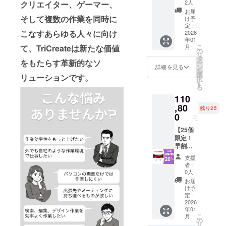
内容：
2人
クリエイター、ゲーマー、
快適にする
TriCrea
お届
ことが弊社
te トリ
そして複数の作業を同時に
け予
プルモ
定：
の理念で
こなすあらゆる人々に向け
バイル
2026
す。
年01
モニ
こ
月
て、TriCreateは新たな価値
どうぞよろ
ター×1
の
リ
セット
タ
しくお願い
をもたらす革新的なソ
ー
【一般
ン
詳細を見る
致します！
を
販売価
選
リューションです。
択
格の
す
る
29%OF
110
F】 ご
支援い
,80
残り25
ただ
0
円
き、あ
りがと
【25個
うござ
限定！
いま
早割】
す！ ※
リター
支援
一般販
ン内
者：
売予定
容：
0人
価格：
TriCrea
お届
139,990
te トリ
け予
円（税
プルモ
定：
込み）
バイル
2026
年01
※リター
モニ
こ
月
ンはす
ター×1
の
リ