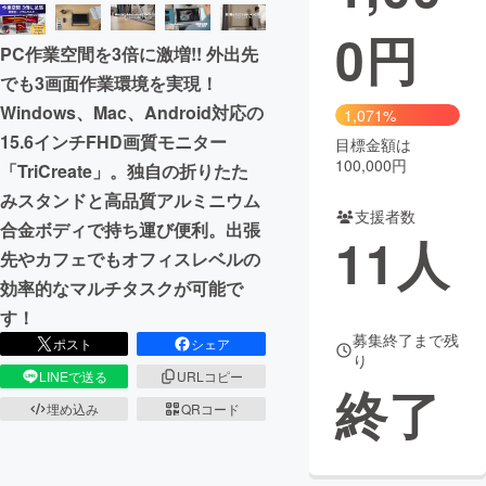
0
円
まちづくり・地域活性化
PC作業空間を3倍に激増!! 外出先
でも3画面作業環境を実現！
CAMPFIRE for Social Good
CAMPFIRE Creation
Windows、Mac、Android対応の
1,071%
CAMPFIREふるさと納税
machi-ya
コミュニティ
15.6インチFHD画質モニター
目標金額は
100,000円
「TriCreate」。独自の折りたた
みスタンドと高品質アルミニウム
支援者数
合金ボディで持ち運び便利。出張
11
人
先やカフェでもオフィスレベルの
効率的なマルチタスクが可能で
す！
募集終了まで残
ポスト
シェア
り
LINEで送る
URLコピー
終了
埋め込み
QRコード