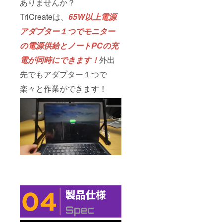
ありませんか？
TriCreateは、
65W以上電源
アダプター⁨⁩１つでモニター
の電源供給とノートPCの充
電が同時にできます！
外出
先でもアダプター１つで
楽々と作業ができます！