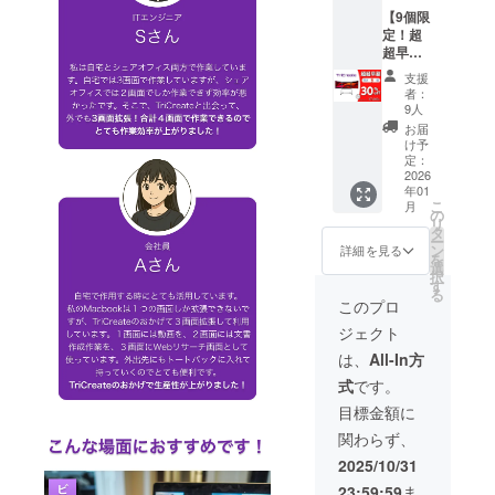
しま
規販売
状況、
ただ
【9個限
す。 ※
価格が
使用部
き、あ
定！超
デザイ
販売予
材の供
りがと
超早
ン・仕
定価格
給状
うござ
割】 リ
様は変
より下
況、製
いま
支援
ターン
更にな
がる可
造工程
す！ ※
者：
内容：
る可能
能性も
上の都
一般販
9人
TriCrea
性もご
ござい
合等に
売予定
お届
te トリ
ざいま
ます。
より出
価格：
け予
プルモ
す。ご
※類似商
荷時期
419,970
定：
バイル
2026
了承く
品が発
が遅れ
円（税
年01
モニ
ださ
生する
る場合
込み）
こ
月
ター×1
い。
可能性
があり
※リター
の
リ
セット
がある
ます。
ンはす
タ
ー
【一般
点ご了
※皆様の
べて
ン
詳細を見る
を
販売価
承頂い
支援に
税・送
選
択
格の
た上で
より量
料込み
す
る
30%OF
ご支援
産効率
の金額
このプロ
F】 ご
頂けま
が向上
になり
ジェクト
支援い
す様お
した場
ます。
ただ
願い致
合、正
※ご注文
は、
All-In方
き、あ
しま
規販売
状況、
式
です。
りがと
す。 ※
価格が
使用部
うござ
デザイ
販売予
材の供
目標金額に
いま
ン・仕
定価格
給状
関わらず、
す！ ※
様は変
より下
況、製
一般販
更にな
がる可
造工程
2025/10/31
売予定
る可能
能性も
上の都
23:59:59
ま
価格：