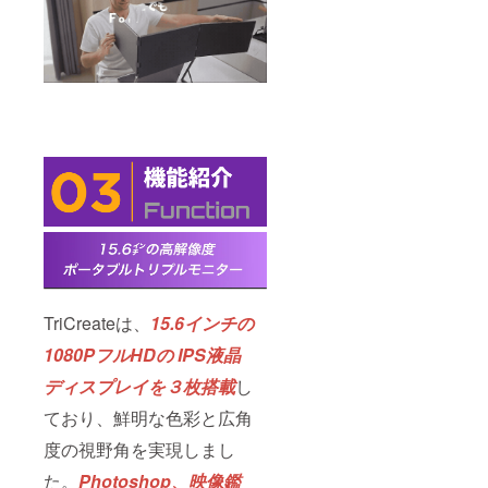
デザイ
ン・仕
様は変
更にな
る可能
性もご
ざいま
す。ご
了承く
ださ
い。
TriCreateは、
15.6インチの
1080PフルHDの IPS液晶
ディスプレイを３枚搭載
し
ており、鮮明な色彩と広角
度の視野角を実現しまし
た。
Photoshop、映像鑑