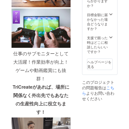
点ご了
らかかります
より量
承頂い
か？
産効率
た上で
が向上
ご支援
目標金額に届
した場
頂けま
かなかった場
合、正
す様お
合どうなりま
規販売
願い致
すか？
価格が
しま
販売予
す。 ※
支援で困った
定価格
デザイ
時はどこに相
より下
ン・仕
談したらいい
がる可
様は変
ですか？
仕事のサブモニターとして
能性も
更にな
ござい
る可能
大活躍！作業効率が向上！
ヘルプページを
ます。
性もご
見る
※類似商
ざいま
ゲームや動画鑑賞にも抜
品が発
す。ご
群！
生する
了承く
このプロジェクト
可能性
ださ
TriCreateがあれば、場所に
の問題報告は
がある
こち
い。
点ご了
ら
よりお問い合わ
関係なく外出先でもあなた
承頂い
せください
た上で
の生産性向上に役立ちま
ご支援
頂けま
す！
す様お
願い致
しま
す。 ※