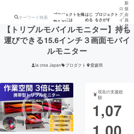
新
ロ
規
グ
会
プロジェクトを掲
はじ
プロジェクト
/
載するには
める
をさがす
イ
員
ン
登
【トリプルモバイルモニター】持ち
録
運びできる15.6インチ３画面モバイ
ルモニター
人気のプロ
注目のリ
注目の新着プロ
募集終了が近いプ
もうすぐ公開
ジェクト
ターン
ジェクト
ロジェクト
されます
la crea Japan
プロダクト
愛媛県
アート・写真
音楽
現在の支援総
テクノロジー・ガジェット
ゲーム・サ
額
1,07
映像・映画
書籍・雑誌
1,00
ビジネス・起業
チャレンジ