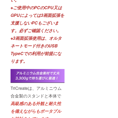
※ご使用中のPCのCPU又は
GPUによっては3画面拡張を
支援しないPCもございま
す。必ずご確認ください。
※3画面拡張使用は、オルタ
ネートモード付きのUSB
TypeCでの利用が前提にな
ります。
TriCreateは、アルミニウム
合金製のスタンドと本体で
高級感のある外観と耐久性
を備えながらもポータブル