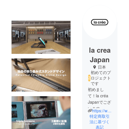
la crea
Japan
日本
初めてのプ
ロジェクト
です
初めまし
て！la créa
Japanでござ
います。
https://www.lacrea.net
「暮らし
特定商取引
に”楽”を”ク
法に基づく
表記
リエイト”す