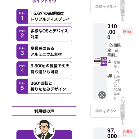
がある
※皆様の
べて
セット
タ
ー
点ご了
支援に
税・送
【一般
ン
詳細を見る
を
承頂い
より量
料込み
販売価
選
択
た上で
産効率
の金額
格の
す
る
ご支援
が向上
になり
32%OF
310
頂けま
した場
ます。
F】 ご
す様お
合、正
※ご注文
支援い
,00
残り5
願い致
規販売
状況、
ただ
0
円
しま
価格が
使用部
き、あ
す。 ※
販売予
材の供
りがと
【5個限
デザイ
定価格
給状
うござ
定！超
ン・仕
より下
況、製
いま
早割】
様は変
がる可
造工程
す！ ※
リター
支援
更にな
能性も
上の都
一般販
ン内
者：
る可能
ござい
合等に
売予定
容：
0人
性もご
ます。
より出
価格：
TriCrea
お届
ざいま
※類似商
荷時期
419,970
te トリ
け予
す。ご
品が発
が遅れ
円（税
プルモ
定：
了承く
生する
る場合
込み）
バイル
2026
年01
ださ
可能性
があり
※リター
モニ
こ
月
い。
がある
ます。
ンはす
ター×3
の
リ
点ご了
※皆様の
べて
セット
タ
ー
承頂い
支援に
税・送
【一般
ン
詳細を見る
を
た上で
より量
料込み
販売価
選
択
ご支援
産効率
の金額
格の
す
る
頂けま
が向上
になり
26%OF
97,
す様お
した場
ます。
F】 ご
在庫な
願い致
合、正
※ご注文
支援い
000
し
円