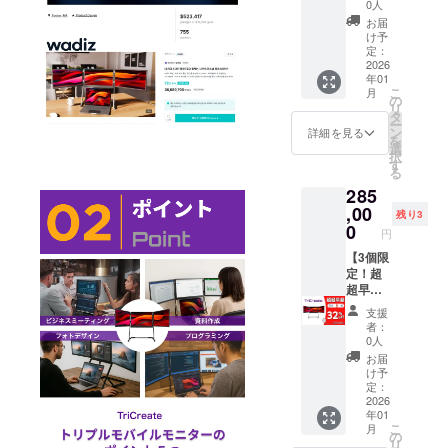
性もご
ござい
上の都
売予定
容：
0人
ざいま
ます。
合等に
価格：
TriCrea
お届
す。ご
※類似商
より出
279,980
te トリ
け予
了承く
品が発
荷時期
円（税
プルモ
定：
ださ
生する
が遅れ
込み）
バイル
2026
年01
い。
可能性
る場合
※リター
モニ
こ
月
がある
があり
ンはす
ター×2
の
リ
点ご了
ます。
べて
セット
タ
ー
承頂い
※皆様の
税・送
【一般
ン
詳細を見る
を
た上で
支援に
料込み
販売価
選
択
ご支援
より量
の金額
格の
す
る
頂けま
産効率
になり
26%OF
285
す様お
が向上
ます。
F】 ご
願い致
した場
※ご注文
支援い
,00
残り3
しま
合、正
状況、
ただ
0
円
す。 ※
規販売
使用部
き、あ
デザイ
価格が
材の供
りがと
【3個限
ン・仕
販売予
給状
うござ
定！超
様は変
定価格
況、製
いま
超早
更にな
より下
造工程
す！ ※
割】 リ
支援
る可能
がる可
上の都
一般販
ターン
者：
性もご
能性も
合等に
売予定
内容：
0人
ざいま
ござい
より出
価格：
TriCrea
お届
す。ご
ます。
荷時期
279,980
te トリ
け予
了承く
※類似商
が遅れ
円（税
プルモ
定：
ださ
品が発
る場合
込み）
バイル
2026
年01
い。
生する
があり
※リター
モニ
こ
月
可能性
ます。
ンはす
ター×3
の
リ