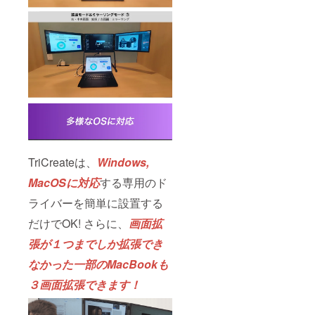
TriCreateは、
Windows,
MacOSに対応
する専用のド
ライバーを簡単に設置する
だけでOK! さらに、
画面拡
張が１つまでしか拡張でき
なかった一部のMacBookも
３画面拡張できます！