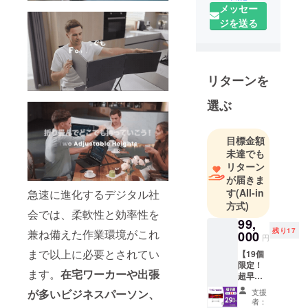
メッセー
る」をモッ
ジを送る
トーに、
海外メー
カー向けに
人気製品を
リターンを
多数製造し
た実績のあ
選ぶ
る製品を、
日本の皆様
目標金額
にも是非体
未達でも
験していた
リターン
だきたくプ
が届きま
す
(All-in
ロジェクト
急速に進化するデジタル社
方式)
を立ち上げ
会では、柔軟性と効率性を
99,
ました。
残り17
兼ね備えた作業環境がこれ
000
最新のテク
円
ノロジー
まで以上に必要とされてい
【19個
限定！
で、皆さん
ます。
在宅ワーカーや出張
超早
の生活をよ
割】 リ
支援
が多いビジネスパーソン、
ターン
り豊かに、
者：