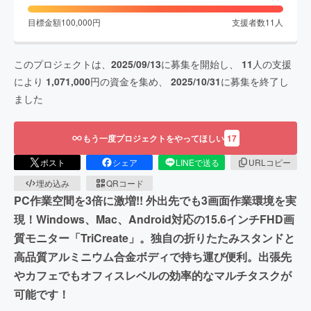
目標金額
100,000
円
支援者数
11
人
このプロジェクトは、
2025/09/13
に募集を開始し、
11
人の支援
により
1,071,000
円の資金を集め、
2025/10/31
に募集を終了し
ました
もう一度プロジェクトをやってほしい
17
ポスト
シェア
LINEで送る
URLコピー
埋め込み
QRコード
PC作業空間を3倍に激増!! 外出先でも3画面作業環境を実
現！Windows、Mac、Android対応の15.6インチFHD画
質モニター「TriCreate」。独自の折りたたみスタンドと
高品質アルミニウム合金ボディで持ち運び便利。出張先
やカフェでもオフィスレベルの効率的なマルチタスクが
可能です！