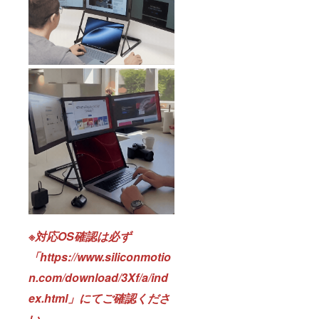
※対応OS確認は必ず
「https://www.siliconmotio
n.com/download/3Xf/a/ind
ex.html」にてご確認くださ
い。