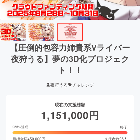
【圧倒的包容力姉貴系Vライバー
夜狩うる】夢の3D化プロジェク
ト！！
夜狩うる
チャレンジ
現在の支援総額
1,151,000
円
終了
255
%達成
目標金額
450,000
円
支援者数
26
人