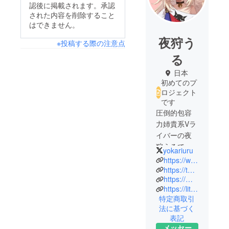
認後に掲載されます。承認
された内容を削除すること
はできません。
夜狩う
※投稿する際の注意点
る
日本
初めてのプ
ロジェクト
です
圧倒的包容
力姉貴系Vラ
イバーの夜
狩うるです❗️
yokariuru
人間の世界
https://www.tiktok.com/@uruyokari
のアクセサ
https://twitter.com/yokariuru
https://minne.com/@maighty10
リー職人に
https://lit.link/yokariuru
憧れて一人
特定商取引
前のアクセ
法に基づく
サリー職人
表記
を目指して
メッセー