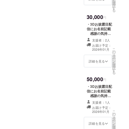
を
チェキ風カード
選
名前をご記入く
択
(直筆サイン付
す
ださい。 【デジ
る
き) ※記載いただ
タルリターン】
いた氏名・住所
30,000
・クラファン限
円
にお送りしま
定スマホ待ち受
す。
・3Dお披露目配
け壁紙配布 ・3D
信にお名前記載
でのお礼動画 (共
感謝の気持ち
通・収録時間：1
を込めて、3Dお
分間) ※記載いた
支援者：2人
披露目配信にお
だいたメールア
お届け予定：
名前を掲載しま
こ
ドレスにお送り
2026年01月
の
す。 ※支援
リ
します。 【現物
タ
時、必ず備考欄
ー
リターン】 ・
ン
に希望されるお
詳細を見る
を
チェキ風カード
選
名前をご記入く
択
(直筆サイン付
す
ださい。 【デジ
る
き) ・クラファン
タルリターン】
限定書き下ろし
50,000
・クラファン限
円
イラスト缶バッ
定スマホ待ち受
ジ(44mm) ・直
・3Dお披露目配
け壁紙配布 ・3D
筆お手紙 ※記載
信にお名前記載
でのお礼動画(共
いただいた氏
感謝の気持ち
通・収録時間：1
名・住所にお送
を込めて、3Dお
分間) ※記載いた
支援者：1人
りします。
披露目配信にお
だいたメールア
お届け予定：
名前を掲載しま
こ
ドレスにお送り
2026年01月
の
す。 ※支援
リ
します。 【現物
タ
時、必ず備考欄
ー
リターン】 ・
ン
に希望されるお
詳細を見る
を
チェキ風カード
選
名前をご記入く