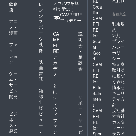
RE
合わせ
ノウハウを無
飲食
レ
Crea
料で学ぼう
店
ン
tion
各種規定
CAMPFIRE
ジ
CAM
アカデミー
アニ
ス
利用規
PFI
メ・
ポ
約
RE
漫画
ー
CA
説
細則
for
ツ
MP
明
プライ
Soci
ファ
映
FI
会
バシー
al
ッ
像
RE
・
ポリ
Goo
ショ
・
ア
相
シー
d
ン
映
カ
談
特定商
CAM
画
デ
会
取引法
PFI
ゲー
書
ミ
に基づ
RE
ム・
籍
ー
く表記
for
サー
・
と
情報セ
Ente
ビス
雑
は
キュリ
rtain
開発
誌
ク
サ
ティ方
men
出
ラ
ポ
針
t
版
ウ
ー
反社基
CAM
ビジ
ビ
ド
ト
本方針
PFI
ネ
ュ
フ
サ
カスタ
RE
ス・
ー
ァ
ー
マーハ
for
起業
テ
ン
ビ
ラスメ
Spor