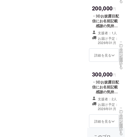
る
き) ・クラファン
りします。
タルリターン】
限定書き下ろし
200,000
・クラファン限
円
イラスト缶バッ
定スマホ待ち受
ジ(44mm) ・直
・3Dお披露目配
け壁紙配布 ・3D
筆お手紙 ・クラ
信にお名前記載
でのお礼動画(共
ファン限定書き
感謝の気持ち
通・収録時間：1
下ろしイラスト
を込めて、3Dお
分間) ・3Dでの
支援者：1人
アクリルスタン
披露目配信にお
お礼動画(個別・
お届け予定：
ド ・夜狩デザイ
名前を掲載しま
こ
収録時間：3分
2026年01月
の
ンウッドキータ
す。 ※支援
リ
間) ※記載いただ
タ
グ（木製キーホ
時、必ず備考欄
ー
いたメールアド
ン
ルダー） ・クラ
に希望されるお
詳細を見る
を
レスにお送りし
選
ファン限定書き
名前をご記入く
択
ます。 【現物リ
す
下ろしイラスト
ださい。 【デジ
る
ターン】 ・チェ
タペストリー
タルリターン】
キ風カード(直筆
300,000
(B2サイズ) ※記
・クラファン限
円
サイン付き) ・ク
載いただいた氏
定スマホ待ち受
ラファン限定書
・3Dお披露目配
名・住所にお送
け壁紙配布 ・3D
き下ろしイラス
信にお名前記載
りします。
でのお礼動画(共
ト缶バッジ
感謝の気持ち
通・収録時間：1
(44mm) ・直筆
を込めて、3Dお
分間) ・3Dでの
支援者：2人
お手紙 ・クラ
披露目配信にお
お礼動画(個別・
お届け予定：
ファン限定書き
名前を掲載しま
こ
収録時間：3分
2026年01月
の
下ろしイラスト
す。 ※支援
リ
間) ※記載いただ
タ
アクリルスタン
時、必ず備考欄
ー
いたメールアド
ン
ド ・夜狩デザイ
に希望されるお
詳細を見る
を
レスにお送りし
選
ンウッドキータ
名前をご記入く
択
ます。 【現物リ
す
グ（木製キーホ
ださい。 【デジ
る
ターン】 ・チェ
ルダー） ・クラ
タルリターン】
このプロ