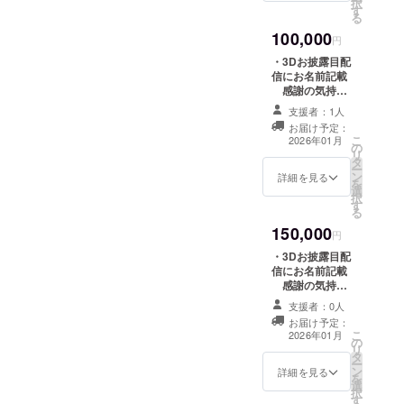
択
(直筆サイン付
す
ださい。 【デジ
る
き) ・クラファン
タルリターン】
限定書き下ろし
100,000
・クラファン限
円
イラスト缶バッ
定スマホ待ち受
ジ(44mm) ・直
・3Dお披露目配
け壁紙配布 ・3D
筆お手紙 ・クラ
信にお名前記載
でのお礼動画(共
ファン限定書き
感謝の気持ち
通・収録時間：1
下ろしイラスト
を込めて、3Dお
分間) ※記載いた
支援者：1人
アクリルスタン
披露目配信にお
だいたメールア
お届け予定：
ド ※記載いただ
名前を掲載しま
こ
ドレスにお送り
2026年01月
の
いた氏名・住所
す。 ※支援
リ
します。 【現物
タ
にお送りしま
時、必ず備考欄
ー
リターン】 ・
ン
す。
に希望されるお
詳細を見る
を
チェキ風カード
選
名前をご記入く
択
(直筆サイン付
す
ださい。 【デジ
る
き) ・クラファン
タルリターン】
限定書き下ろし
150,000
・クラファン限
円
イラスト缶バッ
定スマホ待ち受
ジ(44mm) ・直
・3Dお披露目配
け壁紙配布 ・3D
筆お手紙 ・クラ
信にお名前記載
でのお礼動画(共
ファン限定書き
感謝の気持ち
通・収録時間：1
下ろしイラスト
を込めて、3Dお
分間) ※記載いた
支援者：0人
アクリルスタン
披露目配信にお
だいたメールア
お届け予定：
ド ・夜狩デザイ
名前を掲載しま
こ
ドレスにお送り
2026年01月
の
ンウッドキータ
す。 ※支援
リ
します。 【現物
タ
グ（木製キーホ
時、必ず備考欄
ー
リターン】 ・
ン
ルダー） ※記載
に希望されるお
詳細を見る
を
チェキ風カード
選
いただいた氏
名前をご記入く
択
(直筆サイン付
す
名・住所にお送
ださい。 【デジ