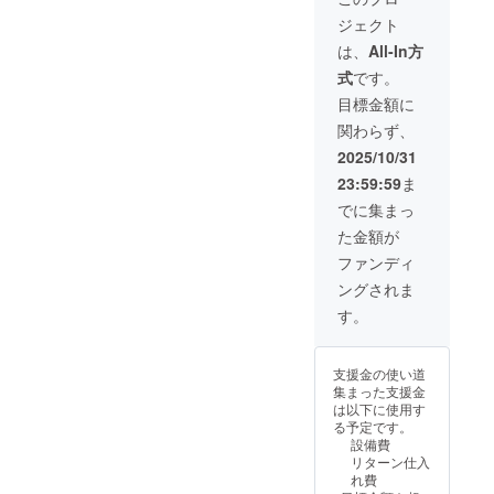
キ風カード(直筆
ファン限定書き
・クラファン限
サイン付き) ・ク
ジェクト
下ろしイラスト
定スマホ待ち受
ラファン限定書
タペストリー
け壁紙配布 ・3D
は、
All-In方
き下ろしイラス
(B2サイズ) ・ク
でのお礼動画(共
ト缶バッジ
式
です。
ラファン限定書
通・収録時間：1
(44mm) ・直筆
き下ろしイラス
分間) ・3Dでの
目標金額に
お手紙 ・クラ
トブランケット
お礼動画(個別・
ファン限定書き
関わらず、
(650×480mm) ※
収録時間：3分
下ろしイラスト
記載いただいた
間) ※記載いただ
2025/10/31
アクリルスタン
氏名・住所にお
いたメールアド
ド ・夜狩デザイ
23:59:59
ま
送りします。
レスにお送りし
ンウッドキータ
ます。 【現物リ
でに集まっ
グ（木製キーホ
ターン】 ・チェ
ルダー） ・クラ
た金額が
キ風カード(直筆
ファン限定書き
サイン付き) ・ク
ファンディ
下ろしイラスト
ラファン限定書
タペストリー
ングされま
き下ろしイラス
(B2サイズ) ・ク
ト缶バッジ
す。
ラファン限定書
(44mm) ・直筆
き下ろしイラス
お手紙 ・クラ
トブランケット
ファン限定書き
支援金の使い道
(650×480mm)
下ろしイラスト
集まった支援金
・夜狩うるデザ
アクリルスタン
は以下に使用す
インのオリジナ
ド ・夜狩デザイ
る予定です。
ルパーカー ※記
ンウッドキータ
設備費
載いただいた氏
グ（木製キーホ
リターン仕入
名・住所にお送
ルダー） ・クラ
れ費
りします。
ファン限定書き