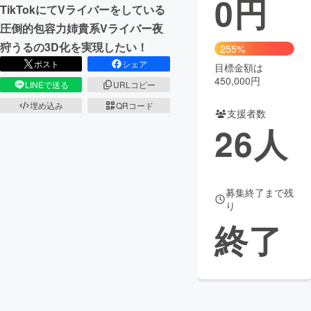
0
円
TikTokにてVライバーをしている
まちづくり・地域活性化
圧倒的包容力姉貴系Vライバー夜
狩うるの3D化を実現したい！
255%
ポスト
シェア
目標金額は
CAMPFIRE for Social Good
CAMPFIRE Creation
450,000円
LINEで送る
URLコピー
CAMPFIREふるさと納税
machi-ya
コミュニティ
埋め込み
QRコード
支援者数
26
人
募集終了まで残
り
終了