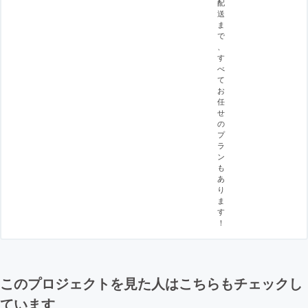
配
送
ま
で
、
す
べ
て
お
任
せ
の
プ
ラ
ン
も
あ
り
ま
す
！
このプロジェクトを見た人はこちらもチェックし
ています