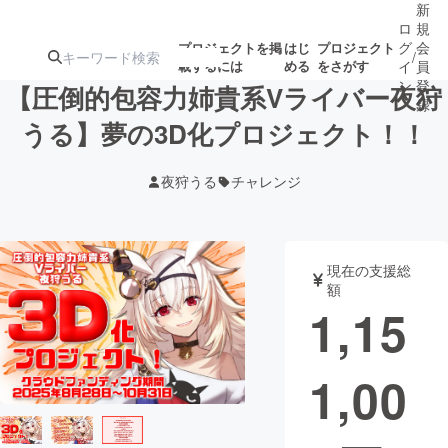
新
ロ
規
グ
会
プロジェクトを掲
はじ
プロジェクト
/
載するには
める
をさがす
イ
員
ン
登
【圧倒的包容力姉貴系Vライバー夜狩
録
うる】夢の3D化プロジェクト！！
人気のプロ
注目のリ
注目の新着プロ
募集終了が近いプ
もうすぐ公開
夜狩うる
チャレンジ
ジェクト
ターン
ジェクト
ロジェクト
されます
アート・写真
音楽
現在の支援総
額
1,15
テクノロジー・ガジェット
ゲーム・サ
1,00
映像・映画
書籍・雑誌
ビジネス・起業
チャレンジ