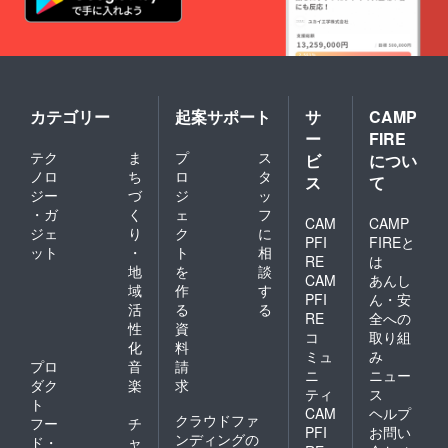
カテゴリー
起案サポート
サ
CAMP
ー
FIRE
テク
ま
プ
ス
ビ
につい
ノロ
ち
ロ
タ
ス
て
ジー
づ
ジ
ッ
・ガ
く
ェ
フ
CAM
CAMP
ジェ
り
ク
に
PFI
FIREと
ット
・
ト
相
RE
は
地
を
談
CAM
あんし
域
作
す
PFI
ん・安
活
る
る
RE
全への
性
資
コ
取り組
化
料
ミュ
み
プロ
音
請
ニ
ニュー
ダク
楽
求
ティ
ス
ト
CAM
ヘルプ
クラウドファ
フー
チ
PFI
お問い
ンディングの
ド・
ャ