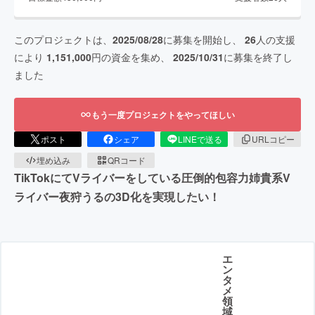
このプロジェクトは、
2025/08/28
に募集を開始し、
26
人の支援
により
1,151,000
円の資金を集め、
2025/10/31
に募集を終了し
ました
もう一度プロジェクトをやってほしい
ポスト
シェア
LINEで送る
URLコピー
埋め込み
QRコード
TikTokにてVライバーをしている圧倒的包容力姉貴系V
ライバー夜狩うるの3D化を実現したい！
エ
ン
タ
メ
領
域