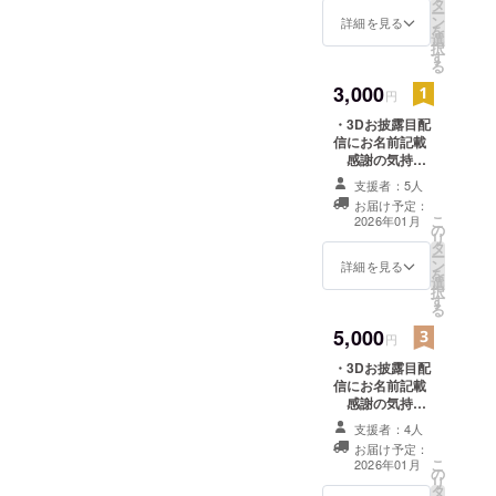
タ
時、必ず備考欄
ー
ン
に希望されるお
詳細を見る
を
選
名前をご記入く
択
す
ださい。
る
3,000
円
・3Dお披露目配
信にお名前記載
感謝の気持ち
を込めて、3Dお
支援者：5人
披露目配信にお
お届け予定：
名前を掲載しま
こ
2026年01月
の
す。 ※支援
リ
タ
時、必ず備考欄
ー
ン
に希望されるお
詳細を見る
を
選
名前をご記入く
択
す
ださい。 【デジ
る
タルリターン】
5,000
・クラファン限
円
定スマホ待ち受
・3Dお披露目配
け壁紙配布 ※記
信にお名前記載
載いただいた
感謝の気持ち
メールアドレス
を込めて、3Dお
にお送りしま
支援者：4人
披露目配信にお
す。
お届け予定：
名前を掲載しま
こ
2026年01月
の
す。 ※支援
リ
タ
時、必ず備考欄