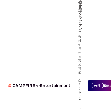
特
化
型
ク
ラ
フ
ァ
ン
手
数
料
0
円
か
ら
実
施
可
能
。
企
画
掲載
無料
か
ら
リ
タ
ー
ン