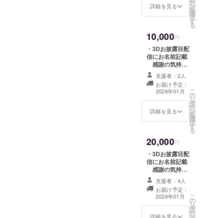
ー
ン
に希望されるお
詳細を見る
を
選
名前をご記入く
択
す
ださい。 【デジ
る
タルリターン】
10,000
・クラファン限
円
定スマホ待ち受
・3Dお披露目配
け壁紙配布 ・3D
信にお名前記載
でのお礼動画(共
感謝の気持ち
通・収録時間：1
を込めて、3Dお
分間) ※記載いた
支援者：2人
披露目配信にお
だいたメールア
お届け予定：
名前を掲載しま
こ
ドレスにお送り
2026年01月
の
す。 ※支援
リ
します。
タ
時、必ず備考欄
ー
ン
に希望されるお
詳細を見る
を
選
名前をご記入く
択
す
ださい。 【デジ
る
タルリターン】
20,000
・クラファン限
円
定スマホ待ち受
・3Dお披露目配
け壁紙配布 ・3D
信にお名前記載
でのお礼動画(共
感謝の気持ち
通・収録時間：1
を込めて、3Dお
分間) ※記載いた
支援者：4人
披露目配信にお
だいたメールア
お届け予定：
名前を掲載しま
こ
ドレスにお送り
2026年01月
の
す。 ※支援
リ
します。 【現物
タ
時、必ず備考欄
ー
リターン】 ・
ン
に希望されるお
詳細を見る