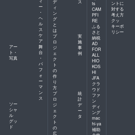
ィ
デ
ス
ントに
ts
ー
ィ
対する
CAM
・
ン
考え方
PFI
ヘ
グ
クッ
RE
ル
と
キーポ
ふる
ス
は
リシー
さと
ケ
プ
実
納税
ア
ロ
施
AD
アー
舞
ジ
事
FOR
ト・
台
ェ
例
ALL
写真
・
ク
HIO
パ
ト
KOS
フ
の
HI
ォ
作
JFA
ー
り
クラ
マ
方
ウド
ン
プ
統
ファ
ス
ロ
計
ン
ソー
ジ
デ
ディ
シャ
ェ
ー
ング
ル
ク
タ
mac
グッ
ト
hi-ya
ド
の
補助
広