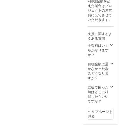
※目標金額を超
下ろしイラスト
えた場合はプロ
タペストリー
ジェクトの運営
(B2サイズ) ・ク
費に充てさせて
ラファン限定書
いただきます。
き下ろしイラス
トブランケット
(650×480mm)
支援に関するよ
・夜狩うるデザ
くある質問
インのオリジナ
ルパーカー ・夜
手数料はいく
狩うるの貴方へ
らかかります
送る手作りシル
か？
バーリング (貴方
の着けたい指の
目標金額に届
リングサイズを
かなかった場
備考欄に記載く
合どうなりま
ださい) ※記載い
すか？
ただいた氏名・
住所にお送りし
支援で困った
ます。
時はどこに相
談したらいい
ですか？
ヘルプページを
見る