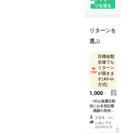
るフクロウ
ジを送る
です🦉
普段は
TikTokにて
リターンを
毎日配信を
しています❗️
選ぶ
夢は一人前
のアクセサ
目標金額
リー職人に
未達でも
なって自分
リターン
のアクセサ
が届きま
リーのお店
す
(All-in
を持つ事❗️
方式)
その夢のた
1,000
円
めに走り…
・3Dお披露目配
いえ飛び続
信にお名前記載
感謝の気持ち
を込めて、3Dお
支援者：4人
披露目配信にお
お届け予定：
名前を掲載しま
こ
2026年01月
の
す。 ※支援
リ