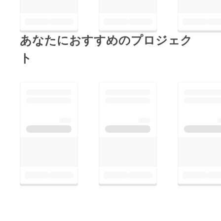
のお名
特殊文
前での
字・記
履行が
号は使
難しい
用でき
場合が
ませ
あなたにおすすめのプロジェク
ござい
ん。使
ますこ
用され
ト
と予め
た場合
ご了承
ご希望
くださ
のお名
い。 ※
前での
リター
履行が
ン品へ
難しい
記載さ
場合が
せてい
ござい
ただく
ますこ
お名前
と予め
は全て
ご了承
統一で
くださ
お願い
い。 ※
してお
リター
りま
ン品へ
す。 ※
記載さ
複数ご
せてい
支援い
ただく
ただい
お名前
た場合
は全て
も旗類
統一で