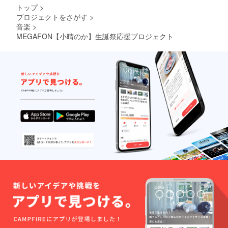
や花材
お願い
トップ
>
が連な
してお
プロジェクトをさがす
>
る形で
りま
音楽
>
の装飾
す。 ※
はでき
複数ご
MEGAFON【小晴のか】生誕祭応援プロジェクト
かねま
支援い
すこと
ただい
ご了承
た場合
くださ
も旗類
い。 ※
や花材
単独ス
が連な
タンド
る形で
花ブー
の装飾
ケにつ
はでき
きまし
かねま
て会場
すこと
でのお
ご了承
渡しの
くださ
みとさ
い。 ※
せてい
単独ス
ただい
タンド
てお
花ブー
り、郵
ケにつ
送致し
きまし
かねま
て会場
すこと
でのお
予めご
渡しの
了承く
みとさ