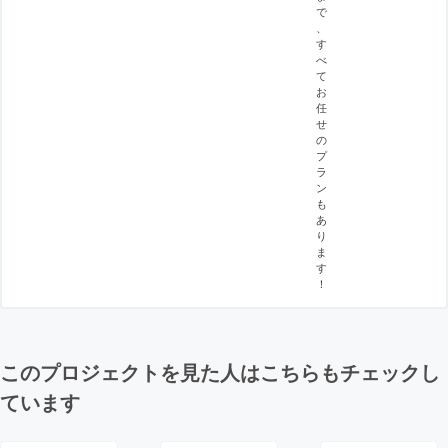
で
、
す
べ
て
お
任
せ
の
プ
ラ
ン
も
あ
り
ま
す
！
このプロジェクトを見た人はこちらもチェックし
ています