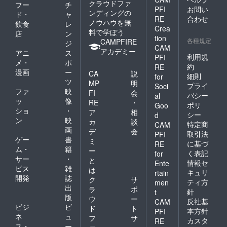
クラウドファ
す。
フー
チ
PFI
お問い
ンディングの
ド・
ャ
RE
合わせ
ノウハウを無
飲食
レ
Crea
料で学ぼう
店
ン
tion
各種規定
CAMPFIRE
ジ
CAM
アカデミー
アニ
ス
利用規
PFI
メ・
ポ
約
RE
漫画
ー
CA
説
細則
for
ツ
MP
明
プライ
Soci
ファ
映
FI
会
バシー
al
ッ
像
RE
・
ポリ
Goo
ショ
・
ア
相
シー
d
ン
映
カ
談
特定商
CAM
画
デ
会
取引法
PFI
ゲー
書
ミ
に基づ
RE
ム・
籍
ー
く表記
for
サー
・
と
情報セ
Ente
ビス
雑
は
キュリ
rtain
開発
誌
ク
サ
ティ方
men
出
ラ
ポ
針
t
版
ウ
ー
反社基
CAM
ビジ
ビ
ド
ト
本方針
PFI
ネ
ュ
フ
サ
カスタ
RE
ス・
ー