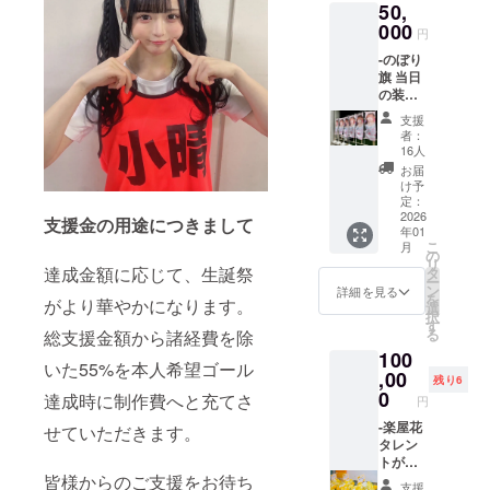
50,
内）を
000
印刷さ
円
せてい
-のぼり
ただき
旗 当日
ます。
の装飾
開催
に使用
後、タ
支援
する、
レント
者：
のぼり
直筆サ
16人
旗を作
インを
お届
成いた
入れた
け予
しま
定：
状態で
す。 の
2026
ご自宅
支援金の用途につきまして
年01
ぼり旗
へ発送
こ
月
には備
の
させて
リ
考欄に
達成金額に応じて、生誕祭
タ
いただ
ー
記載さ
ン
きま
詳細を見る
を
がより華やかになります。
れたお
選
す。 -ス
択
名前
す
タンド
る
総支援金額から諸経費を除
（ニッ
フラ
100
クネー
ワー(名
いた55%を本人希望ゴール
ム可・6
,00
前掲載 )
残り6
文字以
0
当日会
達成時に制作費へと充てさ
円
内）を
場にあ
印刷さ
-楽屋花
せていただきます。
るスタ
せてい
タレン
ンドフ
ただき
トが使
ラワー
ます。
用する
皆様からのご支援をお待ち
前ボー
支援