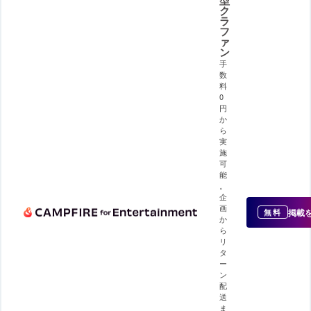
ク
ラ
フ
ァ
ン
手
数
料
0
円
か
ら
実
施
可
能
。
企
画
掲載
無料
か
ら
リ
タ
ー
ン
配
送
ま