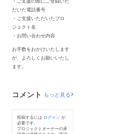
・ご支援の際にご登録いた
ただい
でご自
グ限定
た場合
宅へ発
ブロマ
だいた電話番号
も旗類
送させ
イド 開
や花材
ていた
催後、
・ご支援いただいたプロ
が連な
だきま
タレン
る形で
す。 -生
ト直筆
ジェクト名
の装飾
誕限定
サイン
・お問い合わせ内容
はでき
オリジ
を入れ
かねま
ナル
た状態
すこと
ネーム
でご自
お手数をおかけいたします
ご了承
アク
宅へ発
くださ
キー 生
送させ
が、よろしくお願いいたし
い。 ※
誕イラ
ていた
楽屋花
ストと
だきま
ます。
のお名
備考欄
す。 -生
前プ
に記載
誕限定
レート
された
オリジ
のお渡
お名前
ナル
しは会
がデザ
ネーム
コメント
場のみ
インさ
アク
もっと見る
で行っ
れたオ
キー 生
てお
リジナ
誕イラ
り、郵
ルネー
ストと
送はい
ムアク
備考欄
投稿するには
ログイン
が
たしか
キーを
に記載
ねま
作成さ
された
必要です。
す。
せてい
お名前
プロジェクトオーナーの承
ただき
がデザ