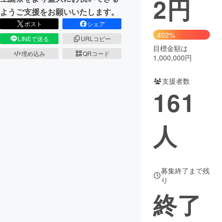
2
円
ようご支援をお願いいたします。
まちづくり・地域活性化
ポスト
シェア
402%
LINEで送る
URLコピー
目標金額は
CAMPFIRE for Social Good
CAMPFIRE Creation
埋め込み
QRコード
1,000,000円
CAMPFIREふるさと納税
machi-ya
コミュニティ
支援者数
161
人
募集終了まで残
り
終了