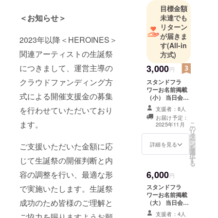
目標金額
＜お知らせ＞
未達でも
リターン
が届きま
2023年以降＜HEROINES＞
す
(All-in
関連アーティストの生誕祭
方式)
3,000
につきまして、運営主導の
円
クラウドファンディング方
スタンドフラ
ワーお名前掲載
式による開催支援金の募集
（小） 当日会場
に設置されるス
支援者：8人
を行わせていただいており
タンドフラワー
お届け予定：
前ボードへ生誕
ます。
こ
2025年11月
の
祭ご支援者様と
リ
タ
してお名前を掲
ー
ン
載させていただ
詳細を見る
ご支援いただいた金額に応
を
選
きます。 備考欄
択
す
じて生誕祭の開催判断と内
に掲載希望のお
る
名前（ニック
6,000
容の調整を行い、最適な形
ネーム可・6文字
円
以内）をご記載
スタンドフラ
で実施いたします。生誕祭
ください。希望
ワーお名前掲載
のお名前がない
成功のため皆様のご理解と
（大） 当日会場
場合は、空欄で
に設置されるス
も問題ございま
支援者：4人
ご協力を賜りますようお願