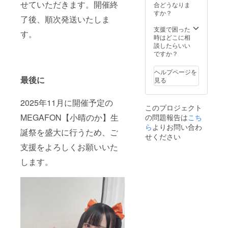
せていただきます。開催終
後、リ
フラ
集合写
を郵送
合どうなりま
場合が
ターン
ワー(名
真SPク
いたし
すか？
ござい
了後、順次発送いたしま
品と併
前掲載 )
レジッ
ます。
ますこ
せて発
当日会
ト 公式
本体花
支援で困った
と予め
す。
送いた
場にあ
SNS掲
材はお
時はどこに相
ご了承
しま
るスタ
載に使
持ち帰
談したらいい
くださ
す。 ※
ンドフ
用する
りいた
ですか？
い。 ※
スタン
ラワー
生誕祭
だけま
リター
ドフラ
前ボー
の集合
せん。 -
ン品へ
ヘルプページを
ワー前
ドへ生
写真
集合写
最後に
記載さ
見る
ボード
誕祭ご
に、特
真SPク
せてい
のお持
支援者
別支援
レジッ
ただく
ち帰り
様とし
者枠と
ト 公式
2025年11月に開催予定の
お名前
このプロジェクト
不可 ※7
てお名
してお
SNS掲
は全て
MEGAFON【小晴のか】生
の問題報告は
こち
文字以
前を掲
名前を
載に使
統一で
上のお
載させ
記載さ
用する
ら
よりお問い合わ
お願い
誕祭を盛大に行うため、ご
名前・
ていた
せてい
生誕祭
してお
せください
特殊文
だきま
ただき
の集合
りま
支援をよろしくお願いいた
字・記
す。 -ク
ます。
写真
す。 ※
号は使
ラウド
また、
に、特
複数ご
します。
用でき
ファン
作成し
別支援
支援い
ませ
ディン
た集合
者枠と
ただい
ん。使
グ限定
写真の
してお
た場合
用され
ブロマ
データ
名前を
も旗類
た場合
イド 開
は公式
記載さ
が連な
ご希望
催後、
SNSで
せてい
る形で
のお名
タレン
のアッ
ただき
の装飾
前での
ト直筆
プロー
ます。
はでき