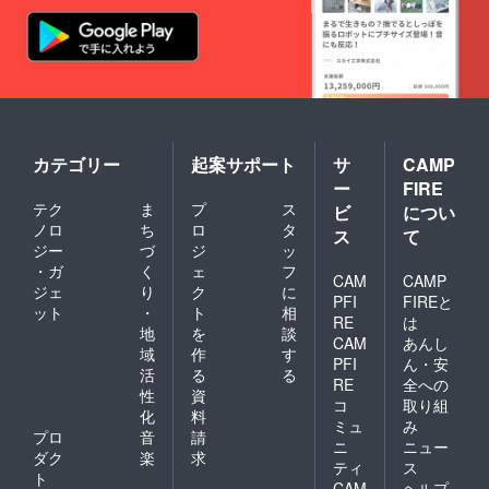
ださ
せてい
い。 ※
ただい
単独ス
てお
タンド
り、郵
花ソロ
送致し
チェキ
かねま
につき
すこと
まして
予めご
破損・
了承く
カテゴリー
起案サポート
サ
CAMP
折れ曲
ださ
がり防
い。 ※
ー
FIRE
止のた
単独ス
テク
ま
プ
ス
ビ
につい
め便を
タンド
ノロ
ち
ロ
タ
分け、
花ソロ
ス
て
ジー
づ
ジ
ッ
投函で
チェキ
のお届
につき
・ガ
く
ェ
フ
CAM
CAMP
けを予
まして
ジェ
り
ク
に
PFI
FIREと
定して
破損・
ット
・
ト
相
おりま
折れ曲
RE
は
地
を
談
す。
がり防
CAM
あんし
域
作
す
止のた
PFI
ん・安
め便を
活
る
る
RE
全への
分け、
性
資
コ
取り組
投函で
化
料
ミュ
み
のお届
プロ
音
請
けを予
ニ
ニュー
ダク
楽
求
定して
ティ
ス
ト
おりま
CAM
ヘルプ