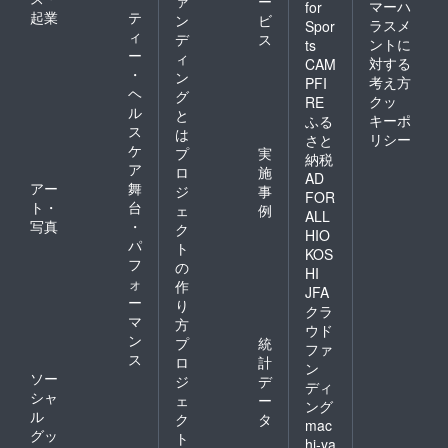
ァ
ー
マーハ
for
起業
テ
ン
ビ
ラスメ
Spor
ィ
デ
ス
ントに
ts
ー
ィ
対する
CAM
・
ン
考え方
PFI
ヘ
グ
クッ
RE
ル
と
キーポ
ふる
ス
は
リシー
さと
ケ
プ
実
納税
ア
ロ
施
AD
アー
舞
ジ
事
FOR
ト・
台
ェ
例
ALL
写真
・
ク
HIO
パ
ト
KOS
フ
の
HI
ォ
作
JFA
ー
り
クラ
マ
方
ウド
ン
プ
統
ファ
ス
ロ
計
ン
ソー
ジ
デ
ディ
シャ
ェ
ー
ング
ル
ク
タ
mac
グッ
ト
hi-ya