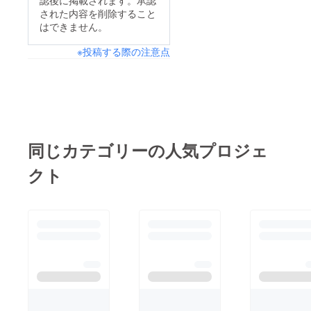
認後に掲載されます。承認
ます。
インさ
された内容を削除すること
開催
れたオ
はできません。
後、リ
リジナ
ターン
ルネー
品と併
ムアク
※投稿する際の注意点
せて発
キーを
送いた
作成さ
しま
せてい
す。 ※
ただき
スタン
ます。
ドフラ
開催
ワー前
後、リ
ボード
ターン
同じカテゴリーの人気プロジェ
のお持
品と併
ち帰り
せて発
クト
不可 ※7
送いた
文字以
しま
上のお
す。 ※
名前・
スタン
特殊文
ドフラ
字・記
ワー前
号は使
ボード
用でき
のお持
ませ
ち帰り
ん。使
不可 ※7
用され
文字以
た場合
上のお
ご希望
名前・