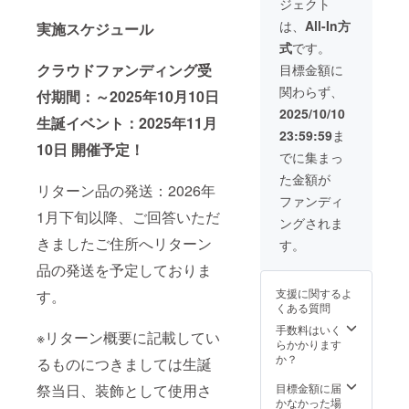
ジェクト
させて
旗には
日単独
内）を
品と併
いただ
備考欄
スタン
印刷し
せて発
は、
All-In方
実施スケジュール
きま
に記載
ド花と
たプ
送いた
式
です。
す。 -生
された
同じ花
レート
しま
誕限定
お名前
材を使
を付け
クラウドファンディング受
す。 ※
目標金額に
オリジ
（ニッ
用した
させて
スタン
関わらず、
ナル
クネー
ブーケ
いただ
付期間：～2025年10月10日
ドフラ
ネーム
ム可・6
をお持
きま
ワー前
2025/10/10
生誕イベント：2025年11月
アク
文字以
ち帰り
す。当
ボード
23:59:59
ま
キー 生
内）を
いただ
日単独
のお持
10日 開催予定！
誕イラ
印刷さ
けま
スタン
ち帰り
でに集まっ
ストと
せてい
す。 後
ド花と
不可 ※7
た金額が
備考欄
ただき
日、単
同じ花
文字以
リターン品の発送：2026年
に記載
ます。
独スタ
材を使
上のお
ファンディ
された
開催
ンド花
用した
名前・
1月下旬以降、ご回答いただ
ングされま
お名前
後、タ
の前で
ブーケ
特殊文
がデザ
レント
撮影し
をお持
きましたご住所へリターン
字・記
す。
インさ
直筆サ
たソロ
ち帰り
号は使
品の発送を予定しておりま
れたオ
インを
チェキ
いただ
用でき
リジナ
入れた
を郵送
けま
ませ
支援に関するよ
す。
ルネー
状態で
いたし
す。 後
ん。使
くある質問
ムアク
ご自宅
ます。
日、単
用され
キーを
へ発送
本体花
独スタ
手数料はいく
た場合
※リターン概要に記載してい
作成さ
させて
材はお
ンド花
らかかります
ご希望
せてい
いただ
持ち帰
の前で
か？
のお名
るものにつきましては生誕
ただき
きま
りいた
撮影し
前での
ます。
す。 -ス
だけま
たソロ
祭当日、装飾として使用さ
目標金額に届
履行が
開催
タンド
せん。 -
チェキ
かなかった場
難しい