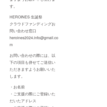
用され
ンドフ
きま
た場合
ラワー
す。 -ス
す。
ご希望
前ボー
タンド
のお名
ドへ生
フラ
HEROINES 生誕祭
前での
誕祭ご
ワー(名
履行が
支援者
前掲載 )
クラウドファンディングお
難しい
様とし
当日会
場合が
て備考
場にあ
問い合わせ窓口
ござい
欄に記
るスタ
ますこ
載され
ンドフ
heroines2024.info@gmail.co
と予め
たお名
ラワー
ご了承
前を掲
前ボー
m
くださ
載させ
ドへ生
い。 ※
ていた
誕祭ご
お問い合わせの際には、以
リター
だきま
支援者
ン品へ
す。 -ク
様とし
下の項目も併せてご送信い
記載さ
ラウド
て備考
せてい
ファン
欄に記
ただきますようお願いいた
ただく
ディン
載され
お名前
グ限定
たお名
します。
は全て
ブロマ
前を掲
統一で
イド 開
載させ
お願い
催後、
ていた
・お名前
してお
タレン
だきま
・ご支援の際にご登録いた
りま
ト直筆
す。 -ク
す。 ※
サイン
ラウド
だいたアドレス
複数ご
を入れ
ファン
支援い
た状態
ディン