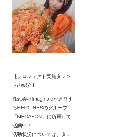
履行が
サイン
ド後
また、
かねま
難しい
を入れ
CAMPF
作成し
すこと
場合が
た状態
IREの
た集合
ご了承
ござい
でご自
メッ
写真の
くださ
ますこ
宅へ発
セージ
データ
い。
と予め
送させ
機能を
は公式
ご了承
ていた
利用し
SNSで
くださ
だきま
て共有
のアッ
い。 ※
す。 -生
させて
プロー
リター
誕限定
いただ
ド後
ン品へ
オリジ
きま
CAMPF
記載さ
ナル
す。 -の
IREの
せてい
ネーム
ぼり旗
メッ
ただく
アク
当日の
セージ
お名前
キー 生
装飾に
機能を
【プロジェクト実施タレン
は全て
誕イラ
使用す
利用し
統一で
ストと
る、の
て共有
トの紹介】
お願い
備考欄
ぼり旗
させて
してお
に記載
を作成
いただ
りま
された
いたし
きま
株式会社imaginateが運営す
す。 ※
お名前
ます。
す。 -の
複数ご
がデザ
のぼり
ぼり旗
るHEROINESのグループ
支援い
インさ
旗には
当日の
ただい
れたオ
備考欄
装飾に
「MEGAFON」に所属して
た場合
リジナ
に記載
使用す
も旗類
ルネー
された
る、の
活動中！
が連な
ムアク
お名前
ぼり旗
活動状況については、タレ
る形で
キーを
（ニッ
を作成