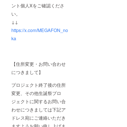
の装飾
作成さ
クネー
いたし
ント個人Xをご確認くださ
はでき
せてい
ム可・6
ます。
かねま
ただき
文字以
のぼり
い。
すこと
ます。
内）を
旗には
ご了承
開催
印刷さ
備考欄
↓↓
くださ
後、リ
せてい
に記載
い。
ターン
ただき
された
https://x.com/MEGAFON_no
品と併
ます。
お名前
ka
せて発
開催
（ニッ
送いた
後、タ
クネー
しま
レント
ム可・6
す。 ※
直筆サ
文字以
スタン
インを
内）を
ドフラ
入れた
印刷さ
【住所変更・お問い合わせ
ワー前
状態で
せてい
ボード
ご自宅
ただき
につきまして】
のお持
へ発送
ます。
ち帰り
させて
開催
不可 ※7
いただ
後、タ
プロジェクト終了後の住所
文字以
きま
レント
変更、その他生誕祭プロ
上のお
す。 -ス
直筆サ
名前・
タンド
インを
ジェクトに関するお問い合
特殊文
フラ
入れた
字・記
ワー(名
状態で
わせにつきましては下記ア
号は使
前掲載 )
ご自宅
用でき
当日会
へ発送
ドレス宛にご連絡いただき
ませ
場にあ
させて
ん。使
るスタ
いただ
ますようお願い申し上げま