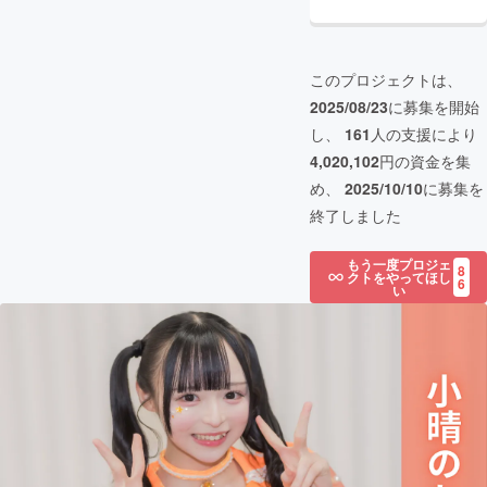
このプロジェクトは、
2025/08/23
に募集を開始
し、
161
人の支援により
4,020,102
円の資金を集
め、
2025/10/10
に募集を
終了しました
もう一度プロジェ
8
クトをやってほし
6
い