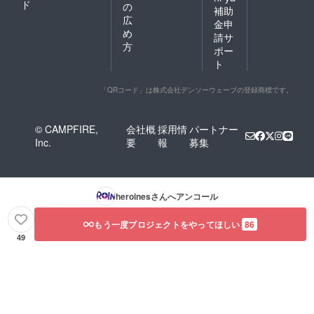
ド
の
補助
広
金申
め
請サ
方
ポー
ト
「QRコード」は株式会社デンソーウェーブの登録商標です。
© CAMPFIRE,
会社概
採用情
パートナー
Inc.
要
報
募集
heroines
さんへアンコール
もう一度プロジェクトをやってほしい
86
49