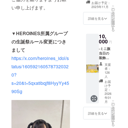
タンドフラワー
せん。 ※スタン
お届け予定：
前ボードへ生誕
こ
ドフラワー前
2025年11月
い申し上げます。
の
祭ご支援者様と
リ
ボードのお持ち
タ
してお名前を掲
ー
帰り不可 ※7文字
ン
載させていただ
詳細を見る
を
以上のお名前・
選
きます。 備考欄
択
特殊文字・記号
す
に掲載希望のお
る
は使用できませ
名前（ニック
▼
HEROINES所属グループ
ん。使用された
10,
ネーム可・6文字
場合ご希望のお
000
の生誕祭ルール変更につき
以内）をご記載
円
名前での履行が
ください。希望
難しい場合がご
-ミニ旗
まして
のお名前がない
ざいますこと予
当日の
場合は、空欄で
めご了承くださ
https://x.com/heroines_idol/s
装飾に
も問題ございま
い。
使用す
せん。 ※スタン
支援
tatus/160592160578732032
るミニ
ドフラワー前
者：
旗を作
126
ボードのお持ち
0?
成致し
人
帰り不可 ※7文字
ます。
お届
以上のお名前・
s=20&t=5qxatibqjf8HyyYy45
ミニ旗
け予
特殊文字・記号
には、
定：
90Sg
は使用できませ
2026
備考欄
ん。使用された
年01
に記載
場合ご希望のお
こ
月
のお名
の
名前での履行が
リ
前
タ
難しい場合がご
ー
（ニッ
ン
詳細を見る
ざいますこと予
を
クネー
選
めご了承くださ
択
ム可・6
す
い。
る
文字以