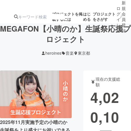
新
ロ
規
グ
会
プロジェクトを掲
はじ
プロジェクト
/
載するには
める
をさがす
イ
員
ン
登
MEGAFON【小晴のか】生誕祭応援プ
録
ロジェクト
人気のプロ
注目のリ
注目の新着プロ
募集終了が近いプ
もうすぐ公開
heroines
音楽
東京都
ジェクト
ターン
ジェクト
ロジェクト
されます
アート・写真
音楽
現在の支援総
額
4,02
テクノロジー・ガジェット
ゲーム・サ
0,10
映像・映画
書籍・雑誌
2025年11月実施予定の小晴のか
ビジネス・起業
チャレンジ
生誕祭をより盛大にお祝いできる