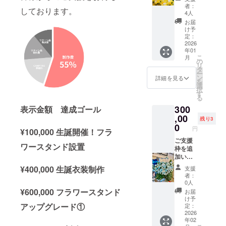
開催
楽屋に
ドへ生
者：
しております。
後、タ
お花を
誕祭ご
4人
レント
お届け
支援者
お届
直筆サ
いたし
様とし
け予
インを
ます。
定：
て記載
入れた
お花に
2026
された
年01
状態で
は備考
お名前
こ
月
ご自宅
欄に記
の
を掲載
リ
へ発送
載され
タ
させて
ー
させて
たお名
ン
いただ
詳細を見る
を
いただ
前
選
きま
択
きま
（ニッ
す
す。 -ク
る
す。 -ス
クネー
ラウド
300
表示金額 達成ゴール
タンド
ム可・6
ファン
フラ
文字以
,00
ディン
残り3
ワー(名
内）を
0
グ限定
円
¥100,000 生誕開催！フラ
前掲載 )
印刷し
ブロマ
当日会
たプ
ご支援
イド 開
ワースタンド設置
場にあ
レート
枠を追
催後、
るスタ
を付け
加いた
タレン
ンドフ
させて
しまし
ト直筆
¥400,000 生誕衣装制作
支援
ラワー
いただ
た！ 他
サイン
者：
前ボー
きま
リター
を入れ
0人
ドへ生
す。生
ンと同
¥600,000 フラワースタンド
た状態
お届
誕祭ご
誕イベ
時期の
でご自
け予
支援者
ント当
発送を
アップグレード①
定：
宅へ発
様とし
日、お
予定し
2026
送させ
年02
てお名
名前の
ており
ていた