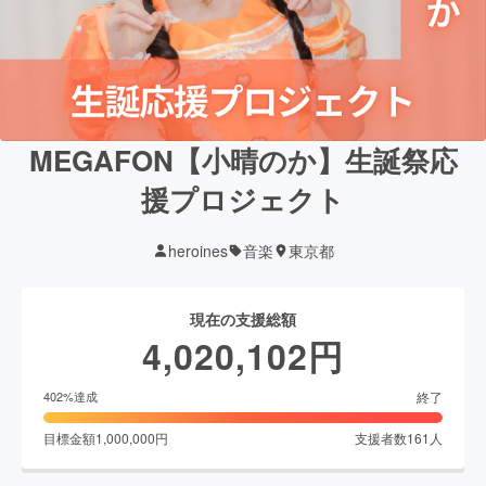
MEGAFON【小晴のか】生誕祭応
援プロジェクト
heroines
音楽
東京都
現在の支援総額
4,020,102
円
終了
402
%達成
目標金額
1,000,000
円
支援者数
161
人