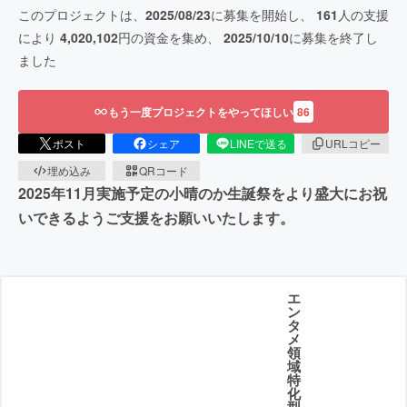
このプロジェクトは、
2025/08/23
に募集を開始し、
161
人の支援
により
4,020,102
円の資金を集め、
2025/10/10
に募集を終了し
ました
もう一度プロジェクトをやってほしい
86
ポスト
シェア
LINEで送る
URLコピー
埋め込み
QRコード
2025年11月実施予定の小晴のか生誕祭をより盛大にお祝
いできるようご支援をお願いいたします。
エ
ン
タ
メ
領
域
特
化
型