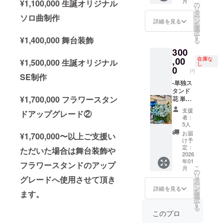
こ
月
¥1,100,000 生誕オリジナル
前を掲
記載さ
ます。 -
の
だきま
リ
載させ
れたプ
単独ス
タ
す。 -生
ソロ曲制作
ー
ていた
レート
タンド
ン
誕限定
詳細を見る
を
だきま
をお持
花 単独
選
オリジ
択
す。 備
ち帰り
スタン
す
ナル
¥1,400,000 舞台装飾
る
考欄に
希望の
ド花を
ネーム
300
記載さ
方はス
会場に
アク
れたお
タッフ
設置致
,00
在庫な
キー 生
¥1,500,000 生誕オリジナル
し
名前を
までお
しま
0
誕イラ
円
掲載さ
声がけ
す。 お
SE制作
ストと
せてい
くださ
花には
-単独ス
備考欄
ただき
い。 本
備考欄
タンド
に記載
¥1,700,000 フラワースタン
ます。 -
体花材
に記載
花 単独
された
クラウ
はお持
された
スタン
お名前
支援
ドアップグレード②
ドファ
ち帰り
お名前
ド花を
がデザ
者：
ンディ
いただ
（ニッ
会場に
インさ
5人
ング限
けませ
クネー
設置致
れたオ
お届
¥1,700,000〜以上ご支援い
定ブロ
ん。 -の
ム可・6
しま
リジナ
け予
マイド
ぼり旗
文字以
す。 お
定：
ルネー
ただいた場合は舞台装飾や
開催
当日の
内）を
花には
2026
ムアク
年01
後、タ
装飾に
印刷し
備考欄
フラワースタンドのアップ
キーを
こ
月
レント
使用す
たプ
に記載
の
作成さ
リ
グレードへ使用させて頂き
直筆サ
る、の
レート
された
タ
せてい
ー
インを
ぼり旗
を付け
お名前
ン
ただき
詳細を見る
を
ます。
入れた
を作成
させて
（ニッ
選
ます。
択
状態で
いたし
いただ
クネー
す
開催
る
ご自宅
ます。
きま
ム可・6
後、リ
このプロ
へ発送
のぼり
す。当
文字以
ターン