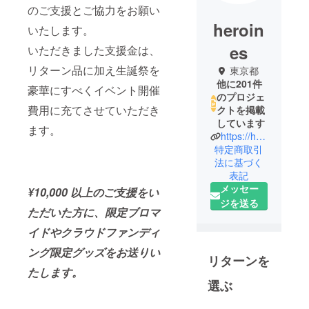
のご支援とご協力をお願い
heroin
いたします。
es
いただきました支援金は、
リターン品に加え生誕祭を
東京都
他に201件
豪華にすべくイベント開催
のプロジェ
費用に充てさせていただき
クトを掲載
しています
ます。
https://heroines.jp/#/
特定商取引
法に基づく
表記
メッセー
¥10,000 以上のご支援をい
ジを送る
ただいた方に、限定ブロマ
イドやクラウドファンディ
ング限定グッズをお送りい
リターンを
たします。
選ぶ