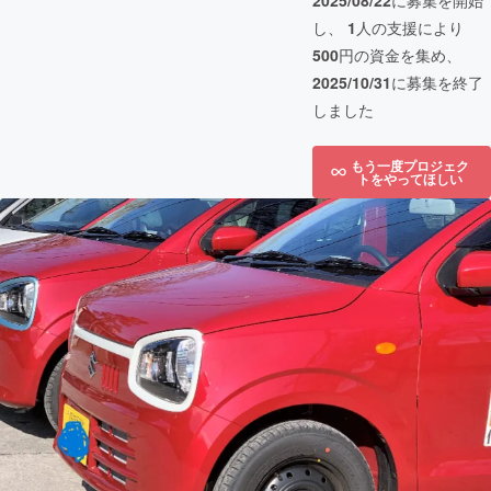
2025/08/22
に募集を開始
し、
1
人の支援により
500
円の資金を集め、
2025/10/31
に募集を終了
しました
もう一度プロジェク
トをやってほしい