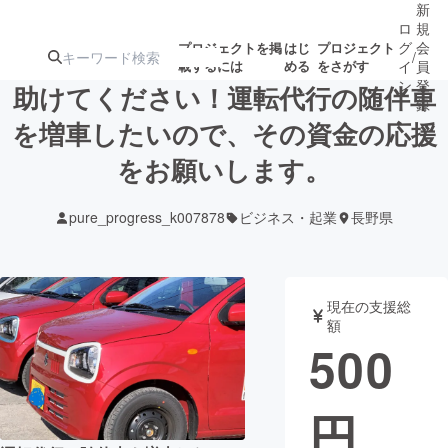
新
ロ
規
グ
会
プロジェクトを掲
はじ
プロジェクト
/
載するには
める
をさがす
イ
員
ン
登
助けてください！運転代行の随伴車
録
を増車したいので、その資金の応援
をお願いします。
人気のプロ
注目のリ
注目の新着プロ
募集終了が近いプ
もうすぐ公開
ジェクト
ターン
ジェクト
ロジェクト
されます
pure_progress_k007878
ビジネス・起業
長野県
アート・写真
音楽
現在の支援総
テクノロジー・ガジェット
ゲーム・サ
額
500
映像・映画
書籍・雑誌
円
ビジネス・起業
チャレンジ