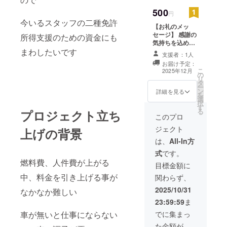
500
円
今いるスタッフの二種免許
【お礼のメッ
セージ】 感謝の
所得支援のための資金にも
気持ちを込め
まわしたいです
て、お礼のメッ
支援者：1人
セージをお送り
お届け予定：
します。
こ
2025年12月
の
リ
タ
ー
ン
詳細を見る
を
選
択
す
る
プロジェクト立ち
このプロ
ジェクト
上げの背景
は、
All-In方
式
です。
燃料費、人件費が上がる
目標金額に
中、料金を引き上げる事が
関わらず、
2025/10/31
なかなか難しい
23:59:59
ま
車が無いと仕事にならない
でに集まっ
た金額が