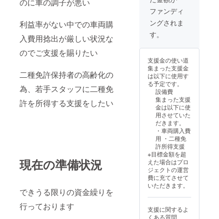
のに車の調子が悪い
ファンディ
ングされま
利益率がない中での車両購
す。
入費用捻出が厳しい状況な
のでご支援を賜りたい
支援金の使い道
集まった支援金
二種免許保持者の高齢化の
は以下に使用す
る予定です。
為、若手スタッフに二種免
設備費
集まった支援
許を所得する支援をしたい
金は以下に使
用させていた
だきます。
・車両購入費
用 ・二種免
許所得支援
※目標金額を超
現在の準備状況
えた場合はプロ
ジェクトの運営
費に充てさせて
いただきます。
できうる限りの資金繰りを
行っております
支援に関するよ
くある質問