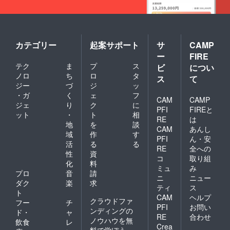
カテゴリー
起案サポート
サ
CAMP
ー
FIRE
テク
ま
プ
ス
ビ
につい
ノロ
ち
ロ
タ
ス
て
ジー
づ
ジ
ッ
・ガ
く
ェ
フ
CAM
CAMP
ジェ
り
ク
に
PFI
FIREと
ット
・
ト
相
RE
は
地
を
談
CAM
あんし
域
作
す
PFI
ん・安
活
る
る
RE
全への
性
資
コ
取り組
化
料
ミュ
み
プロ
音
請
ニ
ニュー
ダク
楽
求
ティ
ス
ト
CAM
ヘルプ
クラウドファ
フー
チ
PFI
お問い
ンディングの
ド・
ャ
RE
合わせ
ノウハウを無
飲食
レ
Crea
料で学ぼう