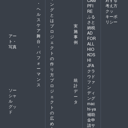
CAM
・
ン
考え方
PFI
ヘ
グ
クッ
RE
ル
と
キーポ
ふる
ス
は
リシー
さと
ケ
プ
実
納税
ア
ロ
施
AD
アー
舞
ジ
事
FOR
ト・
台
ェ
例
ALL
写真
・
ク
HIO
パ
ト
KOS
フ
の
HI
ォ
作
JFA
ー
り
クラ
マ
方
ウド
ン
プ
統
ファ
ス
ロ
計
ン
ソー
ジ
デ
ディ
シャ
ェ
ー
ング
ル
ク
タ
mac
グッ
ト
hi-ya
ド
の
補助
広
金申
め
請サ