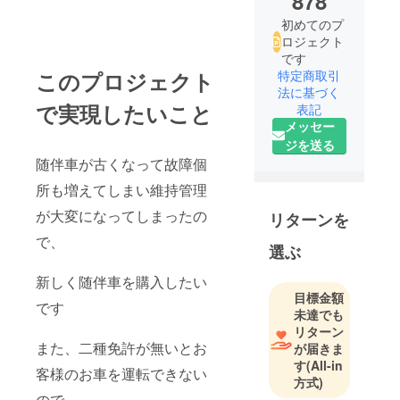
878
初めてのプ
ロジェクト
です
このプロジェクト
特定商取引
法に基づく
で実現したいこと
表記
メッセー
ジを送る
随伴車が古くなって故障個
所も増えてしまい維持管理
が大変になってしまったの
リターンを
で、
選ぶ
新しく随伴車を購入したい
目標金額
です
未達でも
リターン
また、二種免許が無いとお
が届きま
す
(All-in
客様のお車を運転できない
方式)
ので