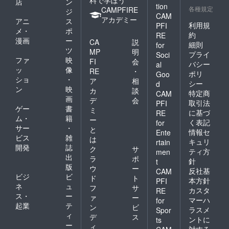
店
ン
tion
各種規定
CAMPFIRE
ジ
CAM
アカデミー
アニ
ス
利用規
PFI
メ・
ポ
約
RE
漫画
ー
CA
説
細則
for
ツ
MP
明
プライ
Soci
ファ
映
FI
会
バシー
al
ッ
像
RE
・
ポリ
Goo
ショ
・
ア
相
シー
d
ン
映
カ
談
特定商
CAM
画
デ
会
取引法
PFI
ゲー
書
ミ
に基づ
RE
ム・
籍
ー
く表記
for
サー
・
と
情報セ
Ente
ビス
雑
は
キュリ
rtain
開発
誌
ク
サ
ティ方
men
出
ラ
ポ
針
t
版
ウ
ー
反社基
CAM
ビジ
ビ
ド
ト
本方針
PFI
ネ
ュ
フ
サ
カスタ
RE
ス・
ー
ァ
ー
マーハ
for
起業
テ
ン
ビ
ラスメ
Spor
ィ
デ
ス
ントに
ts
ー
ィ
対する