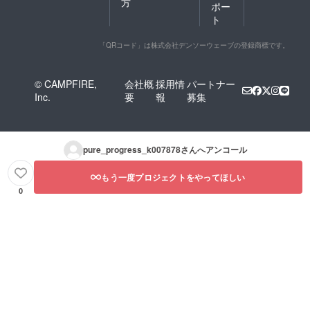
方
ポー
ト
「QRコード」は株式会社デンソーウェーブの登録商標です。
© CAMPFIRE,
会社概
採用情
パートナー
Inc.
要
報
募集
pure_progress_k007878
さんへアンコール
もう一度プロジェクトをやってほしい
0