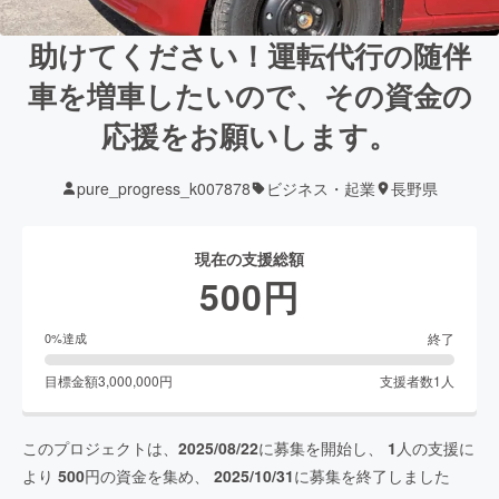
助けてください！運転代行の随伴
車を増車したいので、その資金の
応援をお願いします。
pure_progress_k007878
ビジネス・起業
長野県
現在の支援総額
500
円
終了
0
%達成
目標金額
3,000,000
円
支援者数
1
人
このプロジェクトは、
2025/08/22
に募集を開始し、
1
人の支援に
より
500
円の資金を集め、
2025/10/31
に募集を終了しました