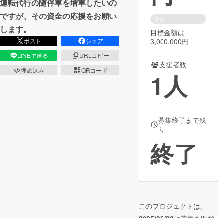
運転代行の随伴車を増車したいの
ですが、その資金の応援をお願い
まちづくり・地域活性化
0%
します。
目標金額は
3,000,000円
ポスト
シェア
CAMPFIRE for Social Good
CAMPFIRE Creation
LINEで送る
URLコピー
CAMPFIREふるさと納税
machi-ya
コミュニティ
支援者数
埋め込み
QRコード
1
人
募集終了まで残
り
終了
このプロジェクトは、