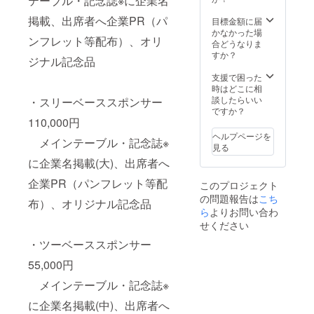
テーブル・記念誌※に企業名
くださ
方法：
い。
文字や
掲載、出席者へ企業PR（パ
目標金額に届
ロゴの
かなかった場
ンフレット等配布）、オリ
：
提出を
合どうなりま
ロゴや
お願い
すか？
ジナル記念品
バナー
いたし
などの
ます。
支援で困った
画像の
※注意事
時はどこに相
受け渡
項：支
談したらいい
・スリーベーススポンサー
しにつ
援時、
ですか？
いて
必ず備
110,000円
は、プ
考欄に
ヘルプページを
メインテーブル・記念誌※
ロジェ
掲載を
見る
クト終
希望さ
に企業名掲載(大)、出席者へ
了後に
れるお
お送り
名前を
企業PR（パンフレット等配
このプロジェクト
する
ご記入
の問題報告は
メール
くださ
こち
布）、オリジナル記念品
をご確
い。
ら
よりお問い合わ
認くだ
せください
さい。
：
・ツーベーススポンサー
ロゴや
バナー
55,000円
などの
画像の
メインテーブル・記念誌※
受け渡
しにつ
に企業名掲載(中)、出席者へ
いて