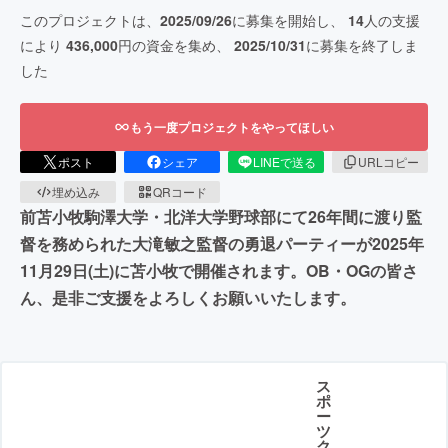
このプロジェクトは、
2025/09/26
に募集を開始し、
14
人の支援
により
436,000
円の資金を集め、
2025/10/31
に募集を終了しま
した
もう一度プロジェクトをやってほしい
ポスト
シェア
LINEで送る
URLコピー
埋め込み
QRコード
前苫小牧駒澤大学・北洋大学野球部にて26年間に渡り監
督を務められた大滝敏之監督の勇退パーティーが2025年
11月29日(土)に苫小牧で開催されます。OB・OGの皆さ
ん、是非ご支援をよろしくお願いいたします。
ス
ポ
ー
ツ
ク