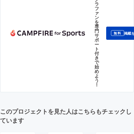
ラ
フ
ァ
ン
を
専
門
掲載
無料
サ
ポ
ー
ト
付
き
で
始
め
よ
う
！
このプロジェクトを見た人はこちらもチェックし
ています