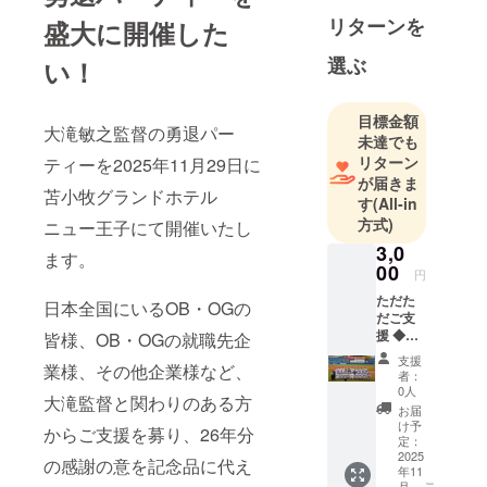
リターンを
盛大に開催した
選ぶ
い！
目標金額
大滝敏之監督の勇退パー
未達でも
リターン
ティーを2025年11月29日に
が届きま
苫小牧グランドホテル
す
(All-in
方式)
ニュー王子にて開催いたし
3,0
ます。
00
円
ただた
日本全国にいるOB・OGの
だご支
援 ◆お
皆様、OB・OGの就職先企
礼の
支援
業様、その他企業様など、
メッ
者：
セージ
0人
大滝監督と関わりのある方
(当日の
お届
写真を
け予
からご支援を募り、26年分
添えて)
定：
をお送
2025
の感謝の意を記念品に代え
年11
りしま
こ
月