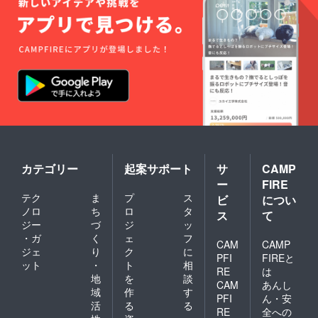
カテゴリー
起案サポート
サ
CAMP
ー
FIRE
テク
ま
プ
ス
ビ
につい
ノロ
ち
ロ
タ
ス
て
ジー
づ
ジ
ッ
・ガ
く
ェ
フ
CAM
CAMP
ジェ
り
ク
に
PFI
FIREと
ット
・
ト
相
RE
は
地
を
談
CAM
あんし
域
作
す
PFI
ん・安
活
る
る
RE
全への