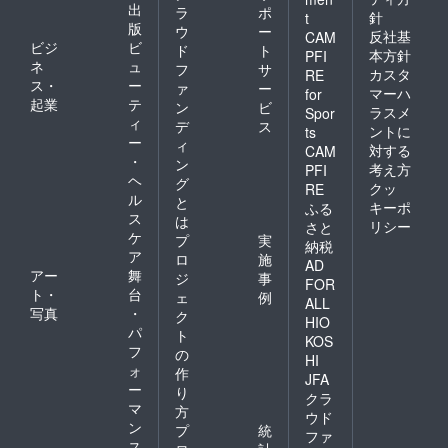
出
ラ
ポ
針
t
版
ウ
ー
反社基
CAM
ビジ
ビ
ド
ト
本方針
PFI
ネ
ュ
フ
サ
カスタ
RE
ス・
ー
ァ
ー
マーハ
for
起業
テ
ン
ビ
ラスメ
Spor
ィ
デ
ス
ントに
ts
ー
ィ
対する
CAM
・
ン
考え方
PFI
ヘ
グ
クッ
RE
ル
と
キーポ
ふる
ス
は
リシー
さと
ケ
プ
実
納税
ア
ロ
施
AD
アー
舞
ジ
事
FOR
ト・
台
ェ
例
ALL
写真
・
ク
HIO
パ
ト
KOS
フ
の
HI
ォ
作
JFA
ー
り
クラ
マ
方
ウド
ン
プ
統
ファ
ス