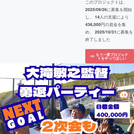
このプロジェクトは、
2025/09/26
に募集を開始
し、
14
人の支援により
436,000
円の資金を集
め、
2025/10/31
に募集を
終了しました
もう一度プロジェク
トをやってほしい