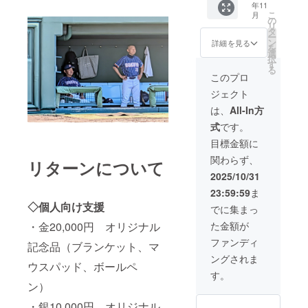
年11
AWA版
くださ
※記念誌
※注意事
こ
月
と
い。 ◆
への掲
項：支
の
リ
Hokuyo
出席者
載は、
援時、
タ
ー
版から
へ企業
記念誌
必ず備
ン
詳細を見る
を
お選び
PR(パン
作成の
考欄に
選
択
くださ
フレッ
都合上
掲載を
す
る
い。 ・
ト等配
10/9(木)
希望さ
このプロ
掲載期
布) ◆オ
までに
れるお
ジェクト
間：
リジナ
ご支援
名前を
2025年
ル記念
いただ
ご記入
は、
All-In方
11月29
品各5個
いた企
くださ
式
です。
日のみ
（ブラ
業様と
い。
掲載。
ンケッ
させて
目標金額に
・掲載
ト、マ
いただ
：
関わらず、
方法：
ウス
きます
リターンについて
ロゴや
文字や
パッ
ことを
バナー
2025/10/31
ロゴの
ド、
ご了承
などの
23:59:59
ま
提出を
ボール
くださ
画像の
◇個人向け支援
お願い
ペン）
い。 ◆
受け渡
でに集まっ
いたし
※マウス
出席者
しにつ
・金20,000円 オリジナル
た金額が
ます。
パッ
へ企業
いて
※注意事
ド、
PR(パン
は、プ
ファンディ
記念品（ブランケット、マ
項：支
ボール
フレッ
ロジェ
ングされま
援時、
ペンは
ト等配
クト終
ウスパッド、ボールペ
必ず備
KOMAZ
布) ◆オ
了後に
す。
考欄に
AWA版
リジナ
お送り
ン）
掲載を
と
ル記念
する
希望さ
Hokuyo
品各3個
・銀10,000円 オリジナル
メール