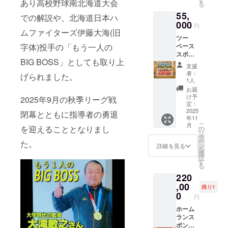
あり高校野球南北海道大会
る
までに
びくだ
55,
ご支援
さい。
での解説や、北海道日本ハ
いただ
000
※欠席者
円
いた企
ムファイターズ伊藤大海(旧
は宛先
ツー
業様と
などの
字体)投手の「もう一人の
ベース
させて
入力を
スポン
いただ
お願い
BIG BOSS」としても取り上
サー ◆
きます
しま
支援
メイン
ことを
す。 ※
者：
げられました。
テーブ
ご了承
備考欄
1人
ル・記
くださ
に大滝
お届
念誌に
い。 ◆
監督へ
け予
2025年9月の秋季リーグ戦
企業名
出席者
定：
お祝い
掲載(中)
2025
へ企業
閉幕とともに指導者の勇退
のメッ
年11
※記念誌
PR(パン
セージ
こ
月
への掲
を迎えることとなりまし
フレッ
の
をお寄
リ
載は、
ト等配
タ
せくだ
ー
た。
記念誌
布) ◆オ
ン
さい。
詳細を見る
を
作成の
リジナ
選
勇退
択
都合上
ル記念
す
パー
る
10/9(木)
品各1個
ティー
220
までに
（ブラ
当日に
ご支援
,00
ンケッ
代読さ
残り1
いただ
ト、マ
0
せてい
円
いた企
ウス
ただき
業様と
ホーム
パッ
ます。
させて
ランス
ド、
いただ
ポン
ボール