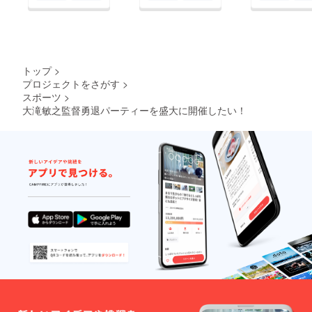
トップ
>
プロジェクトをさがす
>
スポーツ
>
大滝敏之監督勇退パーティーを盛大に開催したい！