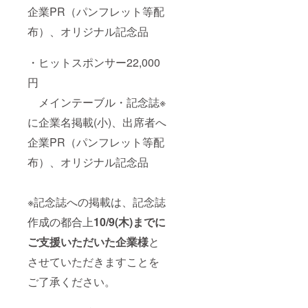
は、プ
企業PR（パンフレット等配
ロジェ
クト終
布）、オリジナル記念品
了後に
お送り
・ヒットスポンサー22,000
する
メール
円
をご確
認くだ
メインテーブル・記念誌※
さい。
に企業名掲載(小)、出席者へ
企業PR（パンフレット等配
布）、オリジナル記念品
※記念誌への掲載は、記念誌
作成の都合上
10/9(木)までに
ご支援いただいた企業様
と
させていただきますことを
ご了承ください。