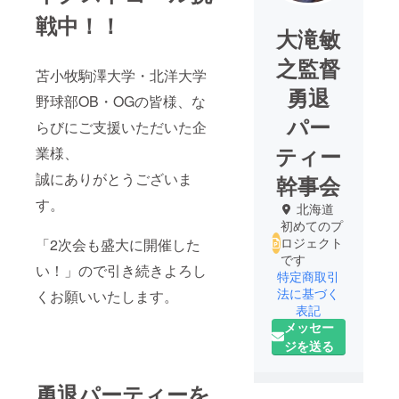
戦中！！
大滝敏
之監督
苫小牧駒澤大学・北洋大学
勇退
野球部OB・OGの皆様、な
パー
らびにご支援いただいた企
ティー
業様、
誠にありがとうございま
幹事会
す。
北海道
初めてのプ
ロジェクト
「2次会も盛大に開催した
です
い！」ので引き続きよろし
特定商取引
法に基づく
くお願いいたします。
表記
メッセー
ジを送る
勇退パーティーを