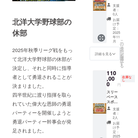
きます
サー ◆
ペン）
支援
ことを
横断幕
※マウス
者：
ご了承
に企業
パッ
0人
くださ
名掲載
ド、
北洋大学野球部の
お届
い。 ◆
◆メイ
ボール
け予
出席者
ンテー
ペンは
定：
休部
へ企業
ブル・
2025
KOMAZ
年11
PR(パン
記念誌
AWA版
こ
月
フレッ
に企業
と
の
リ
ト等配
名掲載
Hokuyo
タ
2025年秋季リーグ戦をもっ
ー
布) ◆オ
(特大) ※
版から
ン
詳細を見る
を
リジナ
記念誌
お選び
て北洋大学野球部の休部が
選
択
ル記念
への掲
くださ
す
る
決定し、それと同時に指導
品各2個
載は、
い。 ・
110
（ブラ
記念誌
掲載期
者として勇退されることが
ンケッ
作成の
,00
間：
在庫な
し
ト、マ
都合上
2025年
0
円
決まりました。
ウス
10/9(木)
11月29
パッ
までに
スリー
日のみ
四半世紀に渡り指揮を取ら
ド、
ご支援
ベース
掲載。
ボール
いただ
スポン
・掲載
れていた偉大な恩師の勇退
ペン）
いた企
サー ◆
方法：
支援
※マウス
業様と
メイン
パーティーを開催しようと
文字や
者：
パッ
させて
テーブ
ロゴの
2人
勇退パーティー幹事会が発
ド、
いただ
ル・記
提出を
お届
ボール
きます
念誌に
お願い
け予
足されました。
ペンは
ことを
企業名
いたし
定：
KOMAZ
ご了承
掲載(大)
2025
ます。