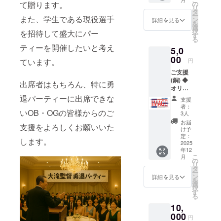
す。 ※
て贈ります。
の
リ
備考欄
タ
ー
また、学生である現役選手
に大滝
ン
詳細を見る
を
監督へ
選
択
を招待して盛大にパー
お祝い
す
る
のメッ
ティーを開催したいと考え
5,0
セージ
をお寄
00
ています。
円
せくだ
ご支援
さい。
(銅) ◆
勇退
出席者はもちろん、特に勇
オリジ
パー
ナル記
ティー
退パーティーに出席できな
支援
念品
当日に
者：
いOB・OGの皆様からのご
(ボール
代読さ
3人
ペン)
せてい
お届
支援をよろしくお願いいた
※KOMA
ただき
け予
ZAWA
ます。
定：
します。
版と
2025
年12
Hokuyo
こ
月
版どち
の
リ
らかか
タ
ー
らお選
ン
詳細を見る
を
びくだ
選
択
さい。
す
る
※欠席者
10,
は宛先
などの
000
円