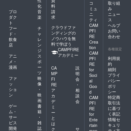
性
資
コ
取り組
化
料
ミュ
み
プロ
音
請
ニ
ニュー
ダク
楽
求
ティ
ス
ト
CAM
ヘルプ
クラウドファ
フー
チ
PFI
お問い
ンディングの
ド・
ャ
RE
合わせ
ノウハウを無
飲食
レ
Crea
料で学ぼう
店
ン
tion
各種規定
CAMPFIRE
ジ
CAM
アカデミー
アニ
ス
利用規
PFI
メ・
ポ
約
RE
漫画
ー
CA
説
細則
for
ツ
MP
明
プライ
Soci
ファ
映
FI
会
バシー
al
ッ
像
RE
・
ポリ
Goo
ショ
・
ア
相
シー
d
ン
映
カ
談
特定商
CAM
画
デ
会
取引法
PFI
ゲー
書
ミ
に基づ
RE
ム・
籍
ー
く表記
for
サー
・
と
情報セ
Ente
ビス
雑
は
キュリ
rtain
開発
誌
ク
サ
ティ方
men