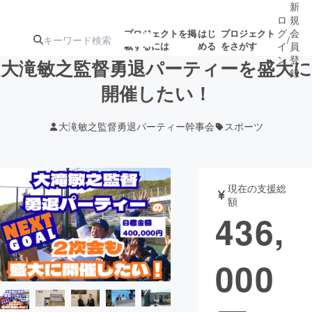
新
ロ
規
グ
会
プロジェクトを掲
はじ
プロジェクト
/
載するには
める
をさがす
イ
員
ン
登
大滝敏之監督勇退パーティーを盛大に
録
開催したい！
人気のプロ
注目のリ
注目の新着プロ
募集終了が近いプ
もうすぐ公開
大滝敏之監督勇退パーティー幹事会
スポーツ
ジェクト
ターン
ジェクト
ロジェクト
されます
アート・写真
音楽
現在の支援総
額
436,
テクノロジー・ガジェット
ゲーム・サ
000
映像・映画
書籍・雑誌
ビジネス・起業
チャレンジ