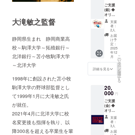
入力を
ご支援
お願い
(銀) ◆
しま
オリジ
す。 ※
大滝敏之監督
ナル記
備考欄
支援
念品(マ
に大滝
者：
ウス
監督へ
2人
パッド)
お祝い
お届
静岡県生まれ 静岡商業高
※KOMA
のメッ
け予
ZAWA
セージ
定：
校～駒澤大学～拓殖銀行～
版と
2025
をお寄
年12
Hokuyo
せくだ
北洋銀行～苫小牧駒澤大学
こ
月
版どち
さい。
の
リ
らかか
勇退
タ
～北洋大学
ー
らお選
パー
ン
詳細を見る
を
びくだ
ティー
選
択
さい。
1998年に創設された苫小牧
当日に
す
る
※欠席者
代読さ
駒澤大学の野球部監督とし
20,
は宛先
せてい
などの
000
ただき
円
て1999年1月に大滝敏之氏
入力を
ます。
ご支援
お願い
が就任。
(金) ◆
しま
オリジ
す。 ※
2021年4月に北洋大学に校
ナル記
備考欄
支援
念品(ブ
に大滝
名変更後も指揮を執り、以
者：
ラン
監督へ
3人
ケッ
降300名を超える卒業生を輩
お祝い
お届
ト、マ