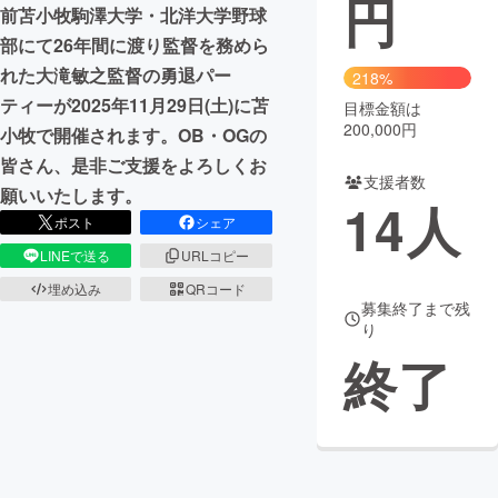
円
前苫小牧駒澤大学・北洋大学野球
まちづくり・地域活性化
部にて26年間に渡り監督を務めら
れた大滝敏之監督の勇退パー
218%
ティーが2025年11月29日(土)に苫
目標金額は
CAMPFIRE for Social Good
CAMPFIRE Creation
200,000円
小牧で開催されます。OB・OGの
CAMPFIREふるさと納税
machi-ya
コミュニティ
皆さん、是非ご支援をよろしくお
支援者数
願いいたします。
14
人
ポスト
シェア
LINEで送る
URLコピー
埋め込み
QRコード
募集終了まで残
り
終了