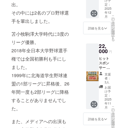
のメッ
け予
出。
ウス
セージ
定：
パッ
2025
をお寄
その中には2名のプロ野球選
年12
ド、
せくだ
こ
月
ボール
さい。
の
手を輩出しました。
リ
ペン) ※
勇退
タ
ー
ブラン
パー
ン
詳細を見る
を
ケット
ティー
選
苫小牧駒澤大学時代に3度の
択
は勇退
当日に
す
る
パー
代読さ
リーグ優勝。
22,
ティー
せてい
2018年全日本大学野球選手
参加者
000
ただき
円
に配布
ます。
権では全国初勝利も手にし
ヒット
される
スポン
物と同
ました。
サー ◆
様で
メイン
す。 ※
支援
1999年に北海道学生野球連
テーブ
マウス
者：
ル・記
パッ
3人
盟の1部リーグに昇格後、26
念誌に
ド、
お届
企業名
ボール
年間一度も2部リーグに降格
け予
掲載(小)
ペンは
定：
することがありませんでし
※記念誌
2025
KOMAZ
年11
への掲
AWA版
こ
月
た。
載は、
と
の
リ
記念誌
Hokuyo
タ
ー
作成の
版どち
ン
詳細を見る
また、メディアへの出演も
を
都合上
らかか
選
択
10/9(木)
らお選
す