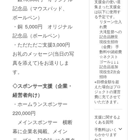
支援金の使い道
れるお
版から
（ブラ
をご確
集まった支援金
記念品（マウスパッド、
名前を
お選び
ンケッ
認くだ
は以下に使用す
ご記入
くださ
ト、マ
さい。
ボールペン）
る予定です。
くださ
い。 ・
ウス
リターン仕入
い。
掲載期
パッ
・銅 5,000円 オリジナル
れ費
間：
ド、
大滝監督への
：
2025年
ボール
記念品（ボールペン）
記念品贈呈
ロゴや
11月29
ペン）
現役生招待
バナー
日のみ
※マウス
・ただただご支援3,000円
（会費） 手
などの
掲載。
パッ
数料や諸経費
お礼のメッセージ(当日の写
画像の
・掲載
ド、
☆ネクスト
受け渡
方法：
ボール
ゴール↓↓↓
真を添えて)をお送りしま
しにつ
文字や
ペンは
記念品追加
いて
ロゴの
KOMAZ
す。
現役生2次会
は、プ
提出を
AWA版
招待
ロジェ
お願い
と
※目標金額を超
クト終
いたし
Hokuyo
◇スポンサー支援（企業・
えた場合はプロ
了後に
ます。
版から
ジェクトの運営
お送り
※注意事
お選び
経営者向け）
費に充てさせて
する
項：支
くださ
いただきます。
・ホームランスポンサー
メール
援時、
い。 ・
をご確
必ず備
掲載期
220,000円
認くだ
考欄に
間：
支援に関するよ
さい。
掲載を
2025年
メインスポンサー 横断
くある質問
希望さ
11月29
れるお
日のみ
手数料はいく
幕に企業名掲載、メイン
名前を
掲載。
らかかります
ご記入
・掲載
か？