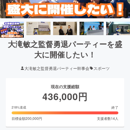
大滝敏之監督勇退パーティーを盛
大に開催したい！
大滝敏之監督勇退パーティー幹事会
スポーツ
現在の支援総額
436,000
円
終了
218
%達成
目標金額
200,000
円
支援者数
14
人