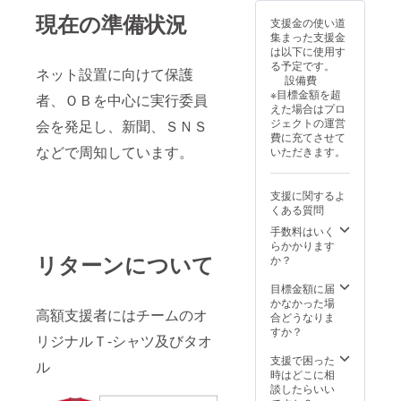
現在の準備状況
支援金の使い道
集まった支援金
は以下に使用す
る予定です。
ネット設置に向けて保護
設備費
※目標金額を超
者、ＯＢを中心に実行委員
えた場合はプロ
ジェクトの運営
会を発足し、新聞、ＳＮＳ
費に充てさせて
などで周知しています。
いただきます。
支援に関するよ
くある質問
手数料はいく
らかかります
リターンについて
か？
目標金額に届
かなかった場
高額支援者にはチームのオ
合どうなりま
すか？
リジナルＴ-シャツ及びタオ
支援で困った
ル
時はどこに相
談したらいい