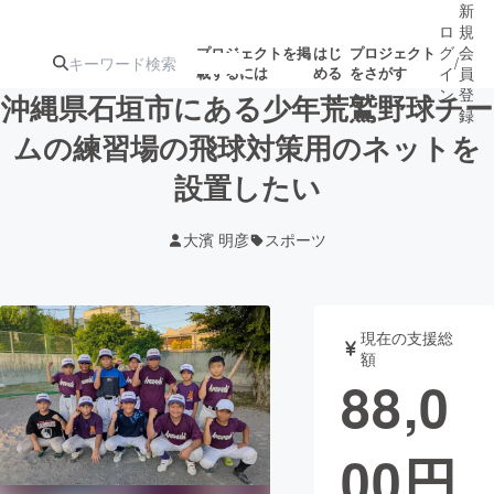
新
ロ
規
グ
会
プロジェクトを掲
はじ
プロジェクト
/
載するには
める
をさがす
イ
員
ン
登
沖縄県石垣市にある少年荒鷲野球チー
録
ムの練習場の飛球対策用のネットを
設置したい
人気のプロ
注目のリ
注目の新着プロ
募集終了が近いプ
もうすぐ公開
ジェクト
ターン
ジェクト
ロジェクト
されます
大濱 明彦
スポーツ
アート・写真
音楽
現在の支援総
テクノロジー・ガジェット
ゲーム・サ
額
88,0
映像・映画
書籍・雑誌
00
円
ビジネス・起業
チャレンジ