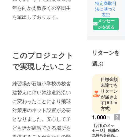
特定商取引
年を向かえ数多くの卒団生
法に基づく
表記
を輩出しております。
メッセー
ジを送る
リターンを
このプロジェクト
選ぶ
で実現したいこと
目標金額
練習場が石垣小学校の校舎
未達でも
リターン
建替えに伴い幹線道路沿い
が届きま
に変わったことにより飛球
す
(All-in
方式)
対策用のネット設置が必要
1,000
円
となりました。安心して子
【お礼のメッ
ども達が練習できる場所を
セージ】 感謝の
気持ちを込め
提供することが私たちの願