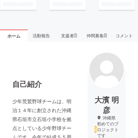
活動報告
支援者
仲間募集
コメント
ホーム
9
1
自己紹介
大濱 明
少年荒鷲野球チームは、明
彦
治１４年に創立された沖縄
沖縄県
県石垣市立石垣小学校を拠
初めてのプ
点としている少年野球チー
ロジェクト
です
ムです。今年で結成５５周