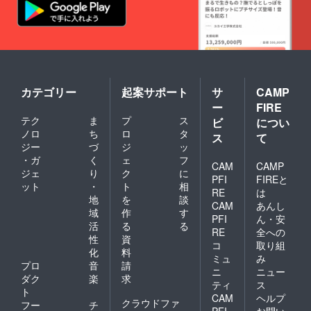
カテゴリー
起案サポート
サ
CAMP
ー
FIRE
テク
ま
プ
ス
ビ
につい
ノロ
ち
ロ
タ
ス
て
ジー
づ
ジ
ッ
・ガ
く
ェ
フ
CAM
CAMP
ジェ
り
ク
に
PFI
FIREと
ット
・
ト
相
RE
は
地
を
談
CAM
あんし
域
作
す
PFI
ん・安
活
る
る
RE
全への
性
資
コ
取り組
化
料
ミュ
み
プロ
音
請
ニ
ニュー
ダク
楽
求
ティ
ス
ト
CAM
ヘルプ
クラウドファ
フー
チ
PFI
お問い