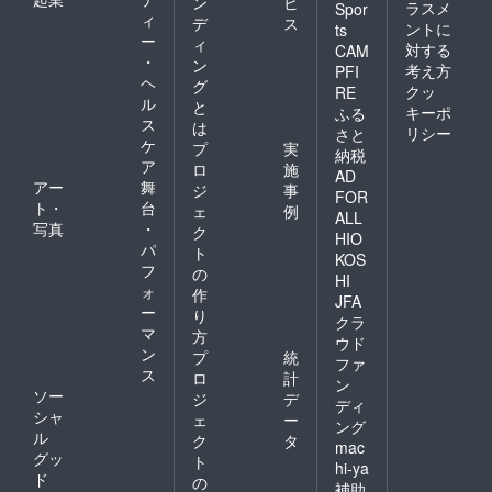
ン
ビ
ラスメ
Spor
ィ
デ
ス
ントに
ts
ー
ィ
対する
CAM
・
ン
考え方
PFI
ヘ
グ
クッ
RE
ル
と
キーポ
ふる
ス
は
リシー
さと
ケ
プ
実
納税
ア
ロ
施
AD
アー
舞
ジ
事
FOR
ト・
台
ェ
例
ALL
写真
・
ク
HIO
パ
ト
KOS
フ
の
HI
ォ
作
JFA
ー
り
クラ
マ
方
ウド
ン
プ
統
ファ
ス
ロ
計
ン
ソー
ジ
デ
ディ
シャ
ェ
ー
ング
ル
ク
タ
mac
グッ
ト
hi-ya
ド
の
補助