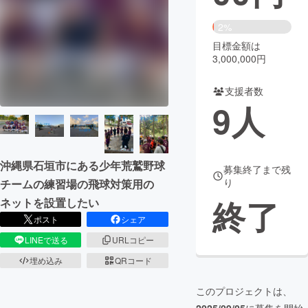
まちづくり・地域活性化
2%
目標金額は
3,000,000円
CAMPFIRE for Social Good
CAMPFIRE Creation
CAMPFIREふるさと納税
machi-ya
コミュニティ
支援者数
9
人
沖縄県石垣市にある少年荒鷲野球
募集終了まで残
り
チームの練習場の飛球対策用の
終了
ネットを設置したい
ポスト
シェア
LINEで送る
URLコピー
埋め込み
QRコード
このプロジェクトは、