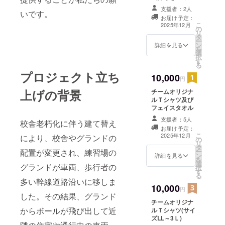
て、お礼のメッ
支援者：2人
いです。
セージをお送り
お届け予定：
します。
こ
2025年12月
の
リ
タ
ー
ン
詳細を見る
を
選
択
す
る
プロジェクト立ち
10,000
円
上げの背景
チームオリジナ
ルＴシャツ及び
フェイスタオル
支援者：5人
校舎老朽化に伴う建て替え
お届け予定：
こ
2025年12月
により、校舎やグランドの
の
リ
タ
配置が変更され、練習場の
ー
ン
詳細を見る
を
選
グランドが車両、歩行者の
択
す
る
多い幹線道路沿いに移しま
10,000
円
した。その結果、グランド
チームオリジナ
からボールが飛び出して近
ルＴシャツ(サイ
ズLL～3Ｌ)