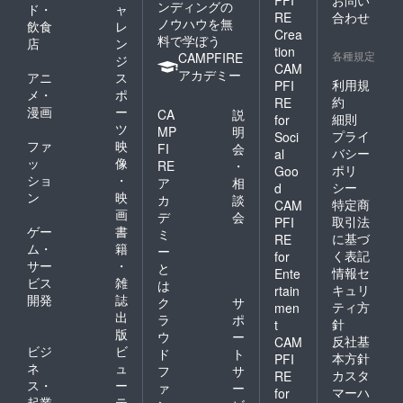
ンディングの
ド・
ャ
RE
合わせ
ノウハウを無
飲食
レ
Crea
料で学ぼう
店
ン
tion
各種規定
CAMPFIRE
ジ
CAM
アカデミー
アニ
ス
利用規
PFI
メ・
ポ
約
RE
漫画
ー
CA
説
細則
for
ツ
MP
明
プライ
Soci
ファ
映
FI
会
バシー
al
ッ
像
RE
・
ポリ
Goo
ショ
・
ア
相
シー
d
ン
映
カ
談
特定商
CAM
画
デ
会
取引法
PFI
ゲー
書
ミ
に基づ
RE
ム・
籍
ー
く表記
for
サー
・
と
情報セ
Ente
ビス
雑
は
キュリ
rtain
開発
誌
ク
サ
ティ方
men
出
ラ
ポ
針
t
版
ウ
ー
反社基
CAM
ビジ
ビ
ド
ト
本方針
PFI
ネ
ュ
フ
サ
カスタ
RE
ス・
ー
ァ
ー
マーハ
for
起業
テ