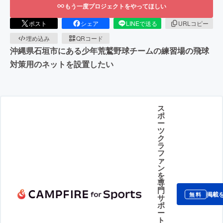
もう一度プロジェクトをやってほしい
ポスト
シェア
LINEで送る
URLコピー
埋め込み
QRコード
沖縄県石垣市にある少年荒鷲野球チームの練習場の飛球
対策用のネットを設置したい
ス
ポ
ー
ツ
ク
ラ
フ
ァ
ン
を
専
門
掲載
無料
サ
ポ
ー
ト