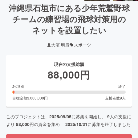
沖縄県石垣市にある少年荒鷲野球
チームの練習場の飛球対策用の
ネットを設置したい
大濱 明彦
スポーツ
現在の支援総額
88,000
円
終了
2
%達成
目標金額
3,000,000
円
支援者数
9
人
このプロジェクトは、
2025/09/05
に募集を開始し、
9
人の支援に
より
88,000
円の資金を集め、
2025/10/31
に募集を終了しました