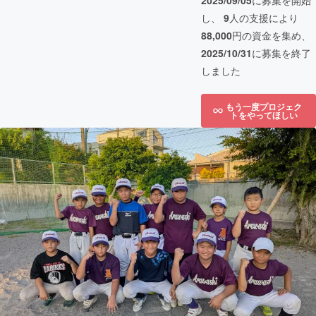
2025/09/05
に募集を開始
し、
9
人の支援により
88,000
円の資金を集め、
2025/10/31
に募集を終了
しました
もう一度プロジェク
トをやってほしい