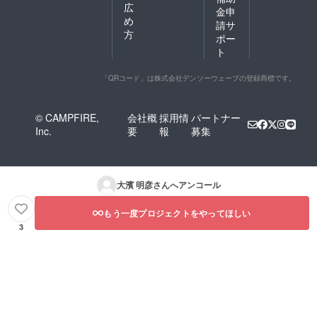
広
金申
め
請サ
方
ポー
ト
「QRコード」は株式会社デンソーウェーブの登録商標です。
© CAMPFIRE,
会社概
採用情
パートナー
Inc.
要
報
募集
大濱 明彦
さんへアンコール
もう一度プロジェクトをやってほしい
3