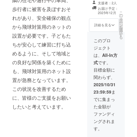
隣の住宅や通行中の車両、
支援者：2人
歩行者に被害を及ぼすおそ
お届け予定：
こ
2025年12月
の
れがあり、安全確保の観点
リ
タ
ー
ン
詳細を見る
から飛球対策用のネットの
を
選
択
す
設置が必要です。子どもた
る
このプロ
ちが安心して練習に打ち込
ジェクト
めるように、そして地域と
は、
All-In方
の良好な関係を築くために
式
です。
目標金額に
も、飛球対策用のネット設
関わらず、
置が急務となっています。
2025/10/31
この状況を改善するため
23:59:59
ま
に、皆様のご支援をお願い
でに集まっ
したいと考えています。
た金額が
ファンディ
ングされま
す。