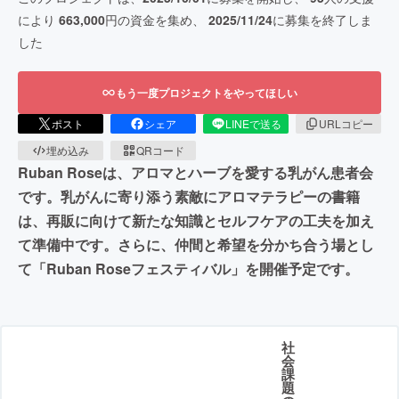
により
663,000
円の資金を集め、
2025/11/24
に募集を終了しま
した
もう一度プロジェクトをやってほしい
ポスト
シェア
LINEで送る
URLコピー
埋め込み
QRコード
Ruban Roseは、アロマとハーブを愛する乳がん患者会
です。乳がんに寄り添う素敵にアロマテラピーの書籍
は、再販に向けて新たな知識とセルフケアの工夫を加え
て準備中です。さらに、仲間と希望を分かち合う場とし
て「Ruban Roseフェスティバル」を開催予定です。
社
会
課
題