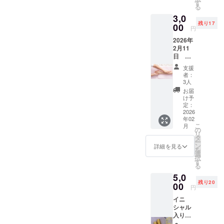
ネル、
示：な
す
る
ディ
し ・賞
ペパー
3,0
ル、コ
味/消費
ミント
残り17
リアン
00
期限：
（エジ
円
ダー、
2027年
プト）
2026年
オレガ
7月 ・
2月11
ノ、
主原料
日
チャイ
の原産
Ruban
ブ、パ
地：バ
レモン
支援
Rose
セリ）
タフラ
バーム
者：
フェス
・内容
イピー
3人
（ドイ
ティバ
量：35g
（タ
ツ）
お届
ルでの
・保存
イ）
け予
トリー
方法：
定：
トメン
2026
常温 ・
年02
ト券に
添加物
こ
月
なりま
表示：
の
レモン
リ
す。 15
なし ・
タ
グラス
ー
分間の
アレル
ン
（日
詳細を見る
を
チケッ
ギー表
選
本）
択
ト 2月
示：な
す
る
11日の
し ・賞
5,0
イベン
味/消費
残り20
トにい
00
期限：
ペパー
円
らっ
2026/9/
ミント
イニ
しゃれ
30 ・主
（エジ
シャル
る方が
原料の
プト）
入り香
対象に
原産
水・ス