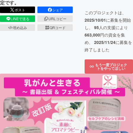
定です。
ポスト
シェア
このプロジェクトは、
LINEで送る
URLコピー
2025/10/01
に募集を開始
し、
95
人の支援により
埋め込み
QRコード
663,000
円の資金を集
め、
2025/11/24
に募集を
終了しました
もう一度プロジェク
トをやってほしい