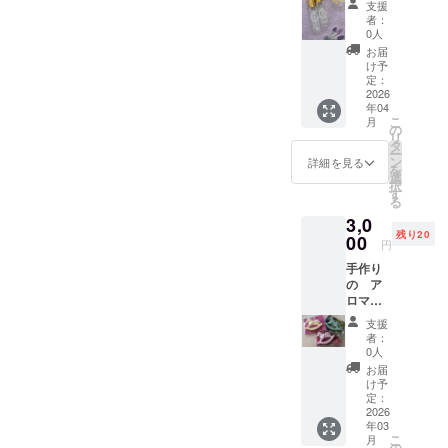
なりま
地：埼
支援
プレー
す。
玉県白
者：
容器
10：
岡市産
0人
レモン
（ガラ
00〜
バーム
お届
ス容
14：45
け予
（ドイ
器） １
までに
定：
ツ）
０ml
2026
お越し
年04
高さ
くださ
こ
月
約
い。 イ
の
リ
8.5cm×
ベント
タ
ハイビ
ー
1.5 精
会場
ン
詳細を見る
スカス
を
油、ア
は、 東
選
（エジ
択
ルコー
京 JR
す
プト）
る
ル使用
錦糸町
3,0
可 蓋の
１分
残り20
色 金
00
すみだ
円
と銀は
産業会
ローズ
手作り
選択で
館8階
ヒップ
の ア
きませ
（チ
ロマフ
ん。 ご
リ）
レグラ
希望の
支援
ンスス
イニ
者：
トーン1
シャル
0人
個 精
をお入
お届
ステビ
油を垂
れしま
け予
ア（中
らして
す。 備
定：
国）
いただ
2026
考欄に
年03
いて楽
イニ
こ
月
しんで
シャル
の