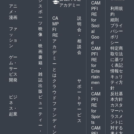
ジ
CAM
アカデミー
アニ
ス
利用規
PFI
メ・
ポ
約
RE
漫画
ー
CA
説
細則
for
ツ
MP
明
プライ
Soci
ファ
映
FI
会
バシー
al
ッ
像
RE
・
ポリ
Goo
ショ
・
ア
相
シー
d
ン
映
カ
談
特定商
CAM
画
デ
会
取引法
PFI
ゲー
書
ミ
に基づ
RE
ム・
籍
ー
く表記
for
サー
・
と
情報セ
Ente
ビス
雑
は
キュリ
rtain
開発
誌
ク
サ
ティ方
men
出
ラ
ポ
針
t
版
ウ
ー
反社基
CAM
ビジ
ビ
ド
ト
本方針
PFI
ネ
ュ
フ
サ
カスタ
RE
ス・
ー
ァ
ー
マーハ
for
起業
テ
ン
ビ
ラスメ
Spor
ィ
デ
ス
ントに
ts
ー
ィ
対する
CAM
・
ン
考え方
PFI