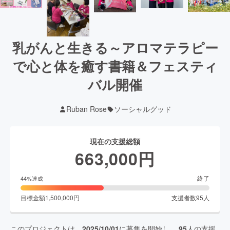
乳がんと生きる～アロマテラピー
で心と体を癒す書籍＆フェスティ
バル開催
Ruban Rose
ソーシャルグッド
現在の支援総額
663,000
円
終了
44
%達成
目標金額
1,500,000
円
支援者数
95
人
このプロジェクトは、
2025/10/01
に募集を開始し、
95
人の支援