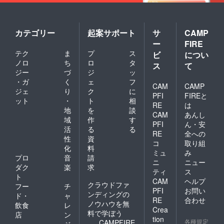
カテゴリー
起案サポート
サ
CAMP
ー
FIRE
テク
ま
プ
ス
ビ
につい
ノロ
ち
ロ
タ
ス
て
ジー
づ
ジ
ッ
・ガ
く
ェ
フ
CAM
CAMP
ジェ
り
ク
に
PFI
FIREと
ット
・
ト
相
RE
は
地
を
談
CAM
あんし
域
作
す
PFI
ん・安
活
る
る
RE
全への
性
資
コ
取り組
化
料
ミュ
み
プロ
音
請
ニ
ニュー
ダク
楽
求
ティ
ス
ト
CAM
ヘルプ
クラウドファ
フー
チ
PFI
お問い
ンディングの
ド・
ャ
RE
合わせ
ノウハウを無
飲食
レ
Crea
料で学ぼう
店
ン
tion
各種規定
CAMPFIRE