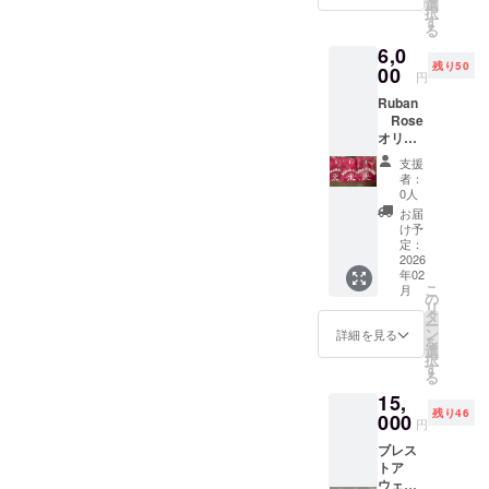
方に。
メッ
選
載させ
択
こちら
セージ
す
ていた
る
のコー
をお送
だきま
6,0
スはリ
りいた
すので
残り50
ターン
00
しま
備考欄
円
費用が
す。 ま
に記載
Ruban
かから
た
して下
Rose
ないた
Ruban
さい。
オリジ
め、 手
Roseの
【備考
ナルT
数料を
ホーム
欄に入
支援
シャ
引いた
ページ
力のお
者：
ツ
額を出
に、お
0人
願い】
色：ピ
版・
名前を
①お名
お届
ンク 素
フェス
掲載さ
け予
前 ②ふ
材：ポ
の活用
定：
せてい
りがな
リエス
2026
をさせ
ただき
※ホーム
年02
テル
ていた
ます。
ページ
こ
月
100％
だきま
の
【備考
へのお
リ
サイ
す。 お
タ
欄に入
名前
ー
ズ：男
礼の
ン
力のお
詳細を見る
を掲載
を
女兼
メッ
選
願い】
不要の
択
用 S／
セージ
す
①お名
方は
る
M ／ L
をお送
前 ②ふ
「掲載
15,
／ LL
りいた
りがな
不要」
残り46
000
しま
※ホーム
と入力
円
す。 ま
ページ
をお願
ブレス
た
へのお
いしま
トア
Ruban
名前
す。 ※
ウェア