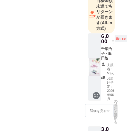
ば」「気軽に参加できる形
目標金額
未達でも
だと嬉しい」 という優
リターン
しいご意見もいただきまし
が届きま
す
(All-in
た。皆さまの声を大切に、
方式)
次回はより寄り添った仕組
6,0
残り50
00
みを整えてまいります。こ
円
千葉治
れからも、必要とする方々
子・飯
へそっと寄り添い、やさし
田智子
共著の
支援
さの輪を静かに、そしてし
「乳が
者：
んの人
50人
なやかに広げてまいりま
と心と
お届
体に素
す。今後の歩みも、温かく
け予
敵にア
定：
見守っていただけましたら
ロマテ
2026
年06
ラ
幸いです。皆さまのご支援
こ
月
ピー」
の
リ
書籍1冊
タ
に、心より深く御礼申し上
ー
をお届
ン
詳細を見る
を
けしま
げます。
選
択
す。 看
す
る
護師と
3,0
アロマ