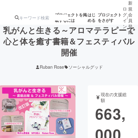
新
ロ
規
グ
会
プロジェクトを掲
はじ
プロジェクト
/
載するには
める
をさがす
イ
員
ン
登
乳がんと生きる～アロマテラピーで
録
心と体を癒す書籍＆フェスティバル
開催
人気のプロ
注目のリ
注目の新着プロ
募集終了が近いプ
もうすぐ公開
ジェクト
ターン
ジェクト
ロジェクト
されます
Ruban Rose
ソーシャルグッド
アート・写真
音楽
現在の支援総
テクノロジー・ガジェット
ゲーム・サ
額
663,
映像・映画
書籍・雑誌
000
ビジネス・起業
チャレンジ