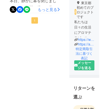
本日、静かに幕を閉じまし
東京都
た。この期間、温かく見守
初めてのプ
もっと見る
ロジェクト
り、応援してくださった皆
です
さまに、心より感謝申し上
1
私たちは
日々の生活
げます。プラットフォーム
にアロマテ
上では目標額に届きません
ラピーや
https://www.rubanrose.jp/
でしたが、直接寄付という
ハーブを取
https://ameblo.jp/rubanrose-aroma/
“思いのこもった形” で多く
り入れるこ
特定商取引
法に基づく
とで、自ら
のご支援をいただき、おか
表記
の自然治癒
げさまで 目標額を満たすこ
メッセー
力を最大限
ジを送る
とができました。寄せてい
に発揮し
ただいたお気持ちの一つひ
て、前向き
に人生を歩
とつが、私たちの大きな力
むことを目
リターンを
となりました。今回の挑戦
標にした、
を通して、「もっとわかり
選ぶ
乳がんの患
やすい支援の方法があれ