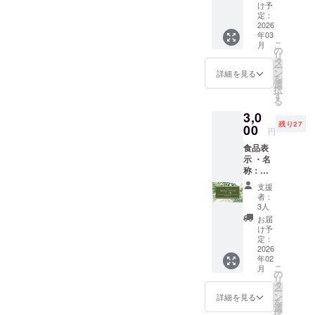
品表示
・添加
してく
け予
示：無
・名
物表
定：
ださい
し ・賞
称：
2026
示：な
・添加
味/消費
年03
Ruban
し ・ア
物表
期限：
こ
月
Roseオ
レル
の
示：無
2027年
リ
リジナ
ギー表
タ
し ・ア
7月 ・
ー
ル 3種
示：な
ン
レル
詳細を見る
主原料
を
類の
し ・賞
選
ギー表
の原産
択
ハーブ
味/消費
す
示：無
地：上
る
ティ ・
期限：
し ・賞
記記載
3,0
内容
2027年
味/消費
残り27
量：３
00
7月 ・
期限：
円
０g×3個
主原料
2027年
食品表
・保存
の原産
7月 ・
示 ・名
方法：
地：バ
主原料
称：
直射日
タフラ
の原産
ハーブ
光、高
イピー
地：上
支援
ソルト
温多湿
（タ
記に記
者：
・原材
を避け
イ）
3人
載
料名：
て保存
お届
海塩、
してく
け予
ハーブ
ださい
定：
（ロー
2026
・添加
レモン
年02
ズマ
物表
グラス
こ
月
リー、
示：な
の
（日
リ
セー
し ・ア
タ
本）
ー
ジ、
レル
ン
詳細を見る
を
フェン
ギー表
選
択