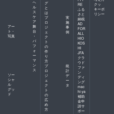
ヘ
グ
クッ
RE
ル
と
キーポ
ふる
ス
は
リシー
さと
ケ
プ
実
納税
ア
ロ
施
AD
アー
舞
ジ
事
FOR
ト・
台
ェ
例
ALL
写真
・
ク
HIO
パ
ト
KOS
フ
の
HI
ォ
作
JFA
ー
り
クラ
マ
方
ウド
ン
プ
統
ファ
ス
ロ
計
ン
ソー
ジ
デ
ディ
シャ
ェ
ー
ング
ル
ク
タ
mac
グッ
ト
hi-ya
ド
の
補助
広
金申
め
請サ
方
ポー