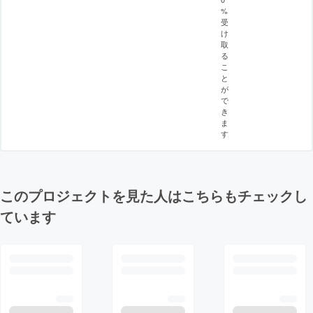
%
受
け
取
る
こ
と
が
で
き
ま
す
このプロジェクトを見た人はこちらもチェックし
ています