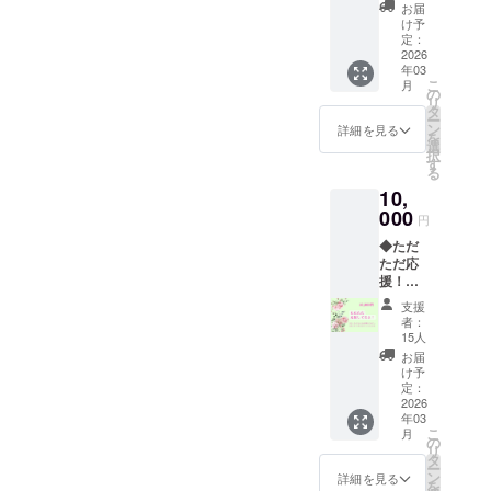
ロジェ
版・
す。 乳
お届
クトを
フェス
がんを
け予
ただた
の活用
定：
経験し
だ応援
2026
をさせ
た人だ
年03
した
ていた
からこ
こ
月
い！と
だきま
の
その、
リ
いう個
す。 お
タ
リアル
ー
人の方
礼の
ン
で実践
詳細を見る
を
に。 こ
メッ
選
的な情
択
ちらの
セージ
す
報が詰
る
コース
をお送
まった
10,
はリ
りいた
書籍で
ターン
000
しま
す。
円
費用が
す。 ま
◆ただ
かから
た
ただ応
ないた
Ruban
援！プ
め、 手
Roseの
ラン
数料を
ホーム
支援
10,000
引いた
ページ
者：
円◆ 本
額を出
に、お
15人
プロ
版・
名前を
お届
ジェク
フェス
掲載さ
け予
トをた
の活用
定：
せてい
だただ
2026
をさせ
ただき
年03
応援し
ていた
ます。
こ
月
たい！
だきま
の
お名前
リ
という
す。 お
タ
をテキ
ー
個人の
礼の
ン
スト掲
詳細を見る
を