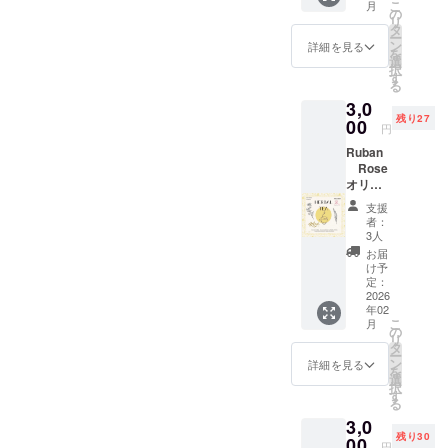
す。 ※
5,000円
となり
こ
月
称：女
ポー
の
支援者
◆、 ◆
ます。
リ
王様の
ターと
タ
様に提
ただた
※掲載は
ー
ハーブ
しての
ン
詳細を見る
供させ
だ応
文字の
を
ティー
活動を
選
ていた
援！プ
みとな
択
・原材
支援い
す
だくリ
ラン
りま
る
料名：
たしま
ターン
10,000
す。
3,0
ハイビ
す 期限
内容と
円◆全
残り27
スカス
00
2026年
して
円
て同じ
（エジ
09月末
は、 ◆
となり
Ruban
プト）
日 ※開
ただた
ます。
Rose
催日に
だ応
※掲載は
オリジ
ついて
援！プ
文字の
ナルブ
ローズ
は支援
ラン
支援
みとな
レンド
ヒップ
者様と
者：
3,000円
りま
食品表
（チ
直接
3人
◆、 ◆
す。
示 ・名
リ）
メール
お届
ただた
称：リ
にて調
け予
だ応
ラック
定：
整いた
援！プ
スハー
2026
ペパー
します
ラン
年02
ブティ
ミント
講座開
5,000円
こ
月
・原材
（エジ
の
催前に
◆、 ◆
リ
料名：
プト）
タ
アロマ
ただた
ー
ラベン
ン
の石け
詳細を見る
だ応
を
ダー
選
んキッ
援！プ
択
（スペ
ステビ
す
トを郵
ラン
る
イン）
ア（中
送いた
10,000
3,0
国）
します
円◆全
残り30
00
石け
円