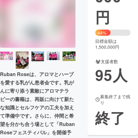
円
まちづくり・地域活性化
CAMPFIRE for Social Good
CAMPFIRE Creation
44%
CAMPFIREふるさと納税
machi-ya
コミュニティ
目標金額は
1,500,000円
支援者数
95
人
Ruban Roseは、アロマとハーブ
を愛する乳がん患者会です。乳が
んに寄り添う素敵にアロマテラ
募集終了まで残
ピーの書籍は、再販に向けて新た
り
な知識とセルフケアの工夫を加え
終了
て準備中です。さらに、仲間と希
望を分かち合う場として「Ruban
Roseフェスティバル」を開催予