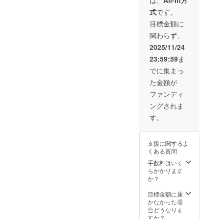
は、
All-In方
ビー
式
です。
カーに
（ク
なりま
目標金額に
ロアチ
す。
ア）
関わらず、
2025/11/24
23:59:59
ま
バタフ
でに集まっ
ライ
ピー
た金額が
（タ
ファンディ
イ）
ングされま
す。
支援に関するよ
くある質問
手数料はいく
らかかります
か？
目標金額に届
かなかった場
合どうなりま
すか？