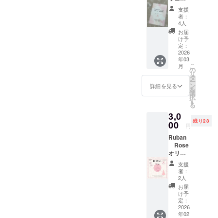
Roseの
を掲載
支援者
ネス養
ホーム
不要の
様に提
支援
成講座
ページ
方は
者：
供させ
オンラ
に、お
4人
「掲載
ていた
イン
名前を
不要」
お届
だくリ
zoom開
掲載さ
け予
と入力
ターン
催 １
定：
せてい
をお願
内容と
回の受
2026
ただき
いしま
して
年03
講券
ます。
す。 ※
は、 ◆
こ
月
10:30~
の
【備考
支援者
ただた
リ
14:30
タ
欄に入
様に提
だ応
ー
途中休
ン
力のお
詳細を見る
供させ
援！プ
を
憩あり
選
願い】
ていた
ラン
択
＊乳が
す
①お名
だくリ
3,000円
る
んとア
前 ②ふ
ターン
◆、 ◆
3,0
ロマテ
りがな
内容と
ただた
残り28
ラピー
00
※ホーム
して
円
だ応
につい
ページ
は、 ◆
援！プ
Ruban
ての正
へのお
ただた
ラン
Rose
しい知
名前
だ応
5,000円
オリジ
識と ブ
を掲載
援！プ
◆、 ◆
ナルブ
レスト
不要の
ラン
支援
ただた
レン
アウェ
方は
者：
3,000円
だ応
ド 女
アネス
2人
「掲載
◆、 ◆
援！プ
王様の
につい
不要」
お届
ただた
ラン
ハーブ
てを学
け予
と入力
だ応
10,000
ティー
びます
定：
をお願
援！プ
円◆全
食品表
2026
受講後
いしま
ラン
て同じ
年02
示 ・名
はサ