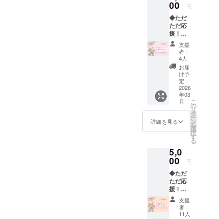
インス
00
円
トラク
◆ただ
ター、
ただ応
乳がん
援！プ
体験者
ラン
の二人
支援
3,000円
が、人
者：
◆ 本プ
生をか
4人
ロジェ
けて書
お届
クトを
きあげ
け予
ただた
た一
定：
だ応援
2026
冊。 治
年03
した
療中の
こ
月
い！と
不快な
の
リ
いう個
症状
タ
ー
人の方
や、沈
ン
詳細を見る
を
に。 こ
みがち
選
択
ちらの
なメン
す
る
コース
タル面
5,0
はリ
をサ
ターン
00
ポート
円
費用が
するア
◆ただ
かから
ロマテ
ただ応
ないた
ラピー
援！プ
め、 手
とハー
ラン
数料を
ブのレ
支援
5,000円
引いた
シピも
者：
◆ 本プ
額を出
満載で
11人