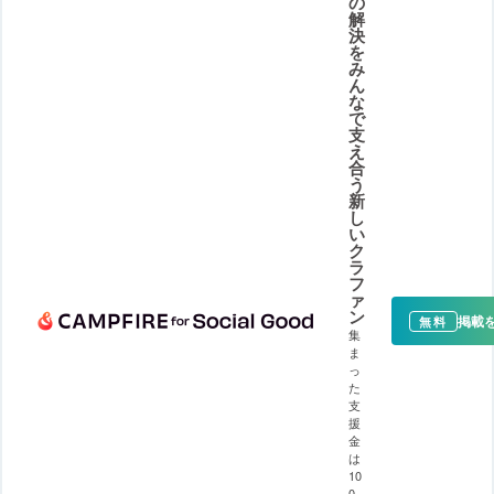
の
解
決
を
み
ん
な
で
支
え
合
う
新
し
い
ク
ラ
フ
ァ
ン
掲載
無料
集
ま
っ
た
支
援
金
は
10
0