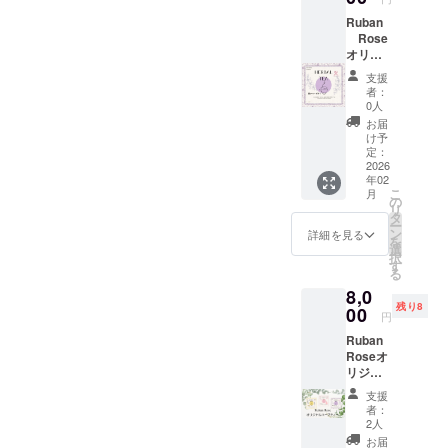
て同じ
レモン
んキッ
となり
Ruban
グラス
ローズ
トの内
ます。
Rose
(日本)
（イン
容 ・
※掲載は
オリジ
ド）
石けん
文字の
ナルブ
素地
支援
みとな
レン
カモ
・ブ
者：
りま
ド
ミール
ヒース
0人
レンド
す。
ハーブ
ジャー
（ウク
オイル
お届
ティ
マン
ライ
け予
（ラベ
食品表
（クロ
定：
ナ） ・
ン
示 ・名
2026
アチ
内容
ダー・
年02
称：ブ
ア）
量：３
アング
こ
月
ルーの
の
０g ・
スティ
リ
お茶・
タ
保存方
フォリ
ー
原材料
ペパー
ン
法：直
詳細を見る
アとオ
を
名： ・
ミント
選
射日
レン
択
内容
（エジ
す
光、高
ジ・ス
る
量：３
プト）
温多湿
イー
8,0
０g ・
・内容
を避け
ト）
残り8
保存方
00
量：３
て保存
＊
円
法：直
０g ・
してく
石けん
Ruban
射日
保存方
ださい
の型は
Roseオ
光、高
法：直
・添加
含まれ
リジナ
温多湿
射日
物表
ません
ル 3種
を避け
光、高
示：無
支援
類の
て保存
温多湿
し ・ア
者：
ハーブ
してく
を避け
2人
レル
ティ 食
ださい
て保存
ギー表
お届