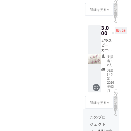
リ
くださ
を入れ
タ
ローズ
ー
い。 形
てくだ
ン
詳細を見る
（イン
を
は、お
さい。
選
ド）
択
写真の
す
る
木馬に
3,0
なりま
残り28
す。 大
00
円
ヒース
きさは
（ウク
ガラス
約
ライ
ビー
12×14
ナ）
カー
㎝ 色は
ミモ
お任せ
支援
ザ ラ
くださ
者：
ベン
い。
2人
ラベン
ダー
お届
ダー
ローズ
け予
（スペ
いずれ
定：
イン）
かで 申
2026
年03
し訳あ
こ
月
りませ
の
リ
んが
タ
カモ
ー
柄の選
ン
詳細を見る
ミール
を
択はで
選
ツアー
択
きませ
す
ジャー
る
ん。 サ
このプロ
マン
イズ
ジェクト
は、２
５mlの