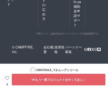
ト
hi-ya
ド
の
補助
広
金申
め
請サ
方
ポー
ト
「QRコード」は株式会社デンソーウェーブの登録商標です。
© CAMPFIRE,
会社概
採用情
パートナー
Inc.
要
報
募集
HIROTAKA_Y
さんへアンコール
もう一度プロジェクトをやってほしい
0