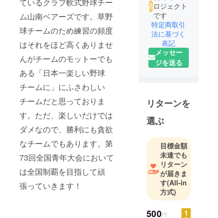
ているクラブ軟式野球チー
ロジェクト
です
ム山南ベアーズです。草野
特定商取引
球チームのため練習の頻度
法に基づく
表記
はそれをほど高くありませ
メッセー
んがチームのモットーでも
ジを送る
ある「日本一楽しい野球
チームに」にふさわしい
チームだと思っておりま
リターンを
す。ただ、楽しいだけでは
選ぶ
ダメなので、勝利にも貪欲
なチームでもあります。第
目標金額
未達でも
73回全国青年大会において
リターン
は全国制覇を目指して頑
が届きま
す
(All-in
張っていきます！
方式)
500
円