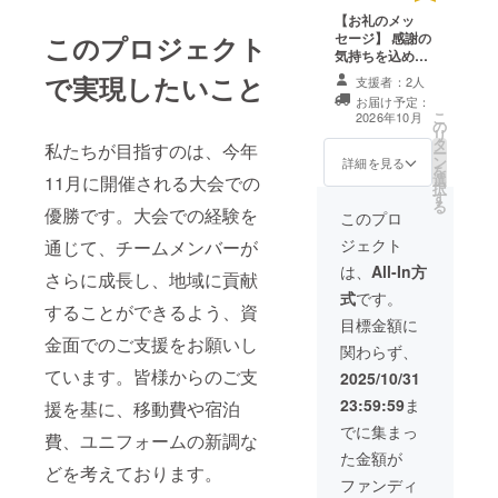
【お礼のメッ
セージ】 感謝の
このプロジェクト
気持ちを込め
て、お礼のメッ
で実現したいこと
支援者：2人
セージをお送り
お届け予定：
します。
こ
2026年10月
の
リ
タ
私たちが目指すのは、今年
ー
ン
詳細を見る
を
選
11月に開催される大会での
択
す
る
優勝です。大会での経験を
このプロ
ジェクト
通じて、チームメンバーが
は、
All-In方
さらに成長し、地域に貢献
式
です。
することができるよう、資
目標金額に
金面でのご支援をお願いし
関わらず、
ています。皆様からのご支
2025/10/31
23:59:59
ま
援を基に、移動費や宿泊
でに集まっ
費、ユニフォームの新調な
た金額が
どを考えております。
ファンディ