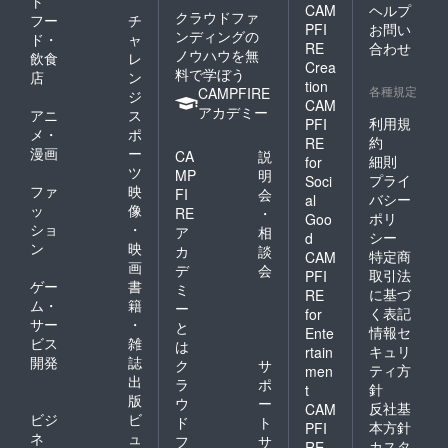
ト
CAM
ヘルプ
クラウドファ
フー
チ
PFI
お問い
ンディングの
ド・
ャ
RE
合わせ
ノウハウを無
飲食
レ
Crea
料で学ぼう
店
ン
tion
各種規定
CAMPFIRE
ジ
CAM
アカデミー
アニ
ス
利用規
PFI
メ・
ポ
約
RE
漫画
ー
CA
説
細則
for
ツ
MP
明
プライ
Soci
ファ
映
FI
会
バシー
al
ッ
像
RE
・
ポリ
Goo
ショ
・
ア
相
シー
d
ン
映
カ
談
特定商
CAM
画
デ
会
取引法
PFI
ゲー
書
ミ
に基づ
RE
ム・
籍
ー
く表記
for
サー
・
と
情報セ
Ente
ビス
雑
は
キュリ
rtain
開発
誌
ク
サ
ティ方
men
出
ラ
ポ
針
t
版
ウ
ー
反社基
CAM
ビジ
ビ
ド
ト
本方針
PFI
ネ
ュ
フ
サ
カスタ
RE