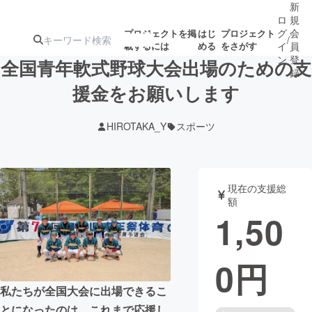
新
ロ
規
グ
会
プロジェクトを掲
はじ
プロジェクト
/
載するには
める
をさがす
イ
員
ン
登
全国青年軟式野球大会出場のための支
録
援金をお願いします
人気のプロ
注目のリ
注目の新着プロ
募集終了が近いプ
もうすぐ公開
HIROTAKA_Y
スポーツ
ジェクト
ターン
ジェクト
ロジェクト
されます
アート・写真
音楽
現在の支援総
額
1,50
テクノロジー・ガジェット
ゲーム・サ
0
円
映像・映画
書籍・雑誌
私たちが全国大会に出場できるこ
ビジネス・起業
チャレンジ
とになったのは、これまで応援し