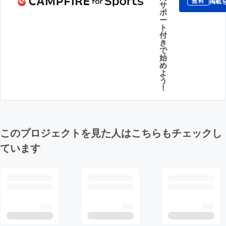
掲載
無料
サ
ポ
ー
ト
付
き
で
始
め
よ
う
！
このプロジェクトを見た人はこちらもチェックし
ています