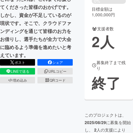
0%
てくださった皆様のおかげです。
目標金額は
まちづくり・地域活性化
1,000,000円
しかし、資金が不足しているのが
現状です。そこで、クラウドファ
支援者数
CAMPFIRE for Social Good
CAMPFIRE Creation
ンディングを通じて皆様のお力を
2
人
CAMPFIREふるさと納税
machi-ya
コミュニティ
お借りし、選手たちが全力で大会
に臨めるよう準備を進めたいと考
えています。
募集終了まで残
ポスト
シェア
り
LINEで送る
URLコピー
終了
埋め込み
QRコード
このプロジェクトは、
2025/08/29
に募集を開始
し、
2
人の支援により