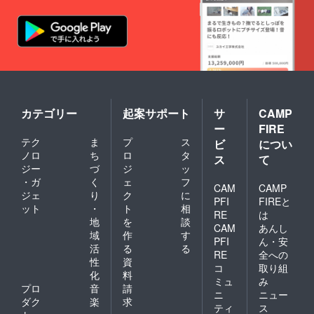
カテゴリー
起案サポート
サ
CAMP
ー
FIRE
テク
ま
プ
ス
ビ
につい
ノロ
ち
ロ
タ
ス
て
ジー
づ
ジ
ッ
・ガ
く
ェ
フ
CAM
CAMP
ジェ
り
ク
に
PFI
FIREと
ット
・
ト
相
RE
は
地
を
談
CAM
あんし
域
作
す
PFI
ん・安
活
る
る
RE
全への
性
資
コ
取り組
化
料
ミュ
み
プロ
音
請
ニ
ニュー
ダク
楽
求
ティ
ス