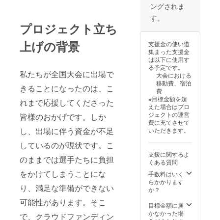
ングされま
す。
プロジェクト立ち
上げの背景
支援金の使い道
集まった支援金
は以下に使用す
る予定です。
私たちが全国大会に出場で
大会における
移動費、宿泊
きることになったのは、こ
費
※目標金額を超
れまで応援してくださった
えた場合はプロ
ジェクトの運営
皆様のおかげです。しか
費に充てさせて
し、出場に伴う資金が不足
いただきます。
しているのが現状です。こ
支援に関するよ
のままでは選手たちに負担
くある質問
をかけてしまうことにな
手数料はいく
らかかります
り、満足な準備ができない
か？
可能性があります。そこ
目標金額に届
かなかった場
で、クラウドファンディン