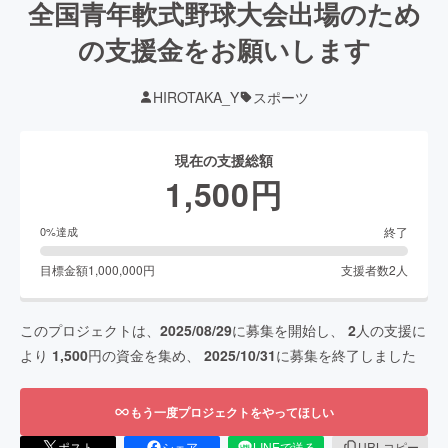
全国青年軟式野球大会出場のため
の支援金をお願いします
HIROTAKA_Y
スポーツ
現在の支援総額
1,500
円
終了
0
%達成
目標金額
1,000,000
円
支援者数
2
人
このプロジェクトは、
2025/08/29
に募集を開始し、
2
人の支援に
より
1,500
円の資金を集め、
2025/10/31
に募集を終了しました
もう一度プロジェクトをやってほしい
ポスト
シェア
LINEで送る
URLコピー