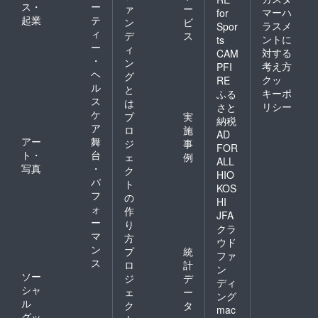
ス・
ー
ァ
ー
マーハ
for
起業
テ
ン
ビ
ラスメ
Spor
ィ
デ
ス
ントに
ts
ー
ィ
対する
CAM
・
ン
考え方
PFI
ヘ
グ
クッ
RE
ル
と
キーポ
ふる
ス
は
リシー
さと
ケ
プ
実
納税
ア
ロ
施
AD
アー
舞
ジ
事
FOR
ト・
台
ェ
例
ALL
写真
・
ク
HIO
パ
ト
KOS
フ
の
HI
ォ
作
JFA
ー
り
クラ
マ
方
ウド
ン
プ
統
ファ
ス
ロ
計
ン
ソー
ジ
デ
ディ
シャ
ェ
ー
ング
ル
ク
タ
mac
グッ