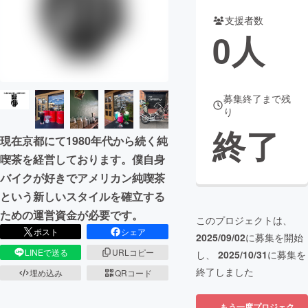
支援者数
まちづくり・地域活性化
0
人
CAMPFIRE for Social Good
CAMPFIRE Creation
CAMPFIREふるさと納税
machi-ya
コミュニティ
募集終了まで残
り
終了
現在京都にて1980年代から続く純
喫茶を経営しております。僕自身
バイクが好きでアメリカン純喫茶
という新しいスタイルを確立する
ための運営資金が必要です。
このプロジェクトは、
ポスト
シェア
2025/09/02
に募集を開始
LINEで送る
URLコピー
し、
2025/10/31
に募集を
終了しました
埋め込み
QRコード
もう一度プロジェク