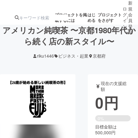
新
ロ
規
グ
会
プロジェクトを掲
はじ
プロジェクト
/
載するには
める
をさがす
イ
員
ン
登
アメリカン純喫茶 〜京都1980年代か
録
ら続く店の新スタイル〜
人気のプロ
注目のリ
注目の新着プロ
募集終了が近いプ
もうすぐ公開
riku1446
ビジネス・起業
京都府
ジェクト
ターン
ジェクト
ロジェクト
されます
アート・写真
音楽
現在の支援総
額
0
円
テクノロジー・ガジェット
ゲーム・サ
映像・映画
書籍・雑誌
0%
目標金額は
500,000円
ビジネス・起業
チャレンジ