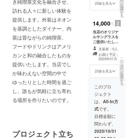
ー
き純喫茶文化を融合させ、
を飲む
ン
詳細を見る
を
際にご
選
訪れる人々に新しい体験を
択
利用い
す
る
ただけ
提供します。外装はネオン
ます。1
14,000
円
枚ずつ
を基調としたダイナー、内
当店のオリジナ
の利用
装は昔ながらの純喫茶、
ルサングラスを
が可能
ご提供いたしま
です。
フードやドリンクはアメリ
す。 大人のカッ
・現金
支援者：0人
コ良さをお楽し
への交
カンと和の融合したものを
お届け予定：
みいただけま
換はで
こ
2026年01月
の
す。 どんなシー
きませ
提供いたします。当店でし
リ
タ
ンにも。
ん。お
ー
ン
つりは
詳細を見る
か味わえない空間の中で
を
選
でませ
択
す
ん。 ・
ゆったりとした時間を過ご
る
初回来
このプロ
し、誰もが気軽に立ち寄れ
店時に
ジェクト
お渡し
る場所を作りたいのです。
いたし
は、
All-In方
ます。
式
です。
スタッ
フにク
目標金額に
ラウド
関わらず、
ファン
ディン
2025/10/31
プロジェクト立ち
グで支