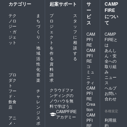
カテゴリー
起案サポート
サ
CAMP
ー
FIRE
テク
ま
プ
ス
ビ
につい
ノロ
ち
ロ
タ
ス
て
ジー
づ
ジ
ッ
・ガ
く
ェ
フ
CAM
CAMP
ジェ
り
ク
に
PFI
FIREと
ット
・
ト
相
RE
は
地
を
談
CAM
あんし
域
作
す
PFI
ん・安
活
る
る
RE
全への
性
資
コ
取り組
化
料
ミュ
み
プロ
音
請
ニ
ニュー
ダク
楽
求
ティ
ス
ト
CAM
ヘルプ
クラウドファ
フー
チ
PFI
お問い
ンディングの
ド・
ャ
RE
合わせ
ノウハウを無
飲食
レ
Crea
料で学ぼう
店
ン
tion
各種規定
CAMPFIRE
ジ
CAM
アカデミー
アニ
ス
利用規
PFI
メ・
ポ
約
RE