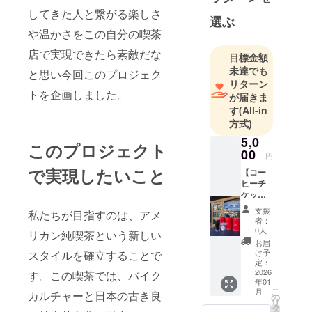
してきた人と繋がる楽しさ
選ぶ
や温かさをこの自分の喫茶
店で実現できたら素敵だな
目標金額
未達でも
と思い今回このプロジェク
リターン
トを企画しました。
が届きま
す
(All-in
方式)
5,0
このプロジェクト
00
円
で実現したいこと
【コー
ヒーチ
ケッ
ト】
支援
私たちが目指すのは、アメ
コー
者：
ヒーチ
0人
リカン純喫茶という新しい
ケット
お届
5400円
け予
スタイルを確立することで
分（450
定：
円12
2026
す。この喫茶では、バイク
年01
枚） ・
こ
月
カルチャーと日本の古き良
当店で
の
リ
の珈琲
タ