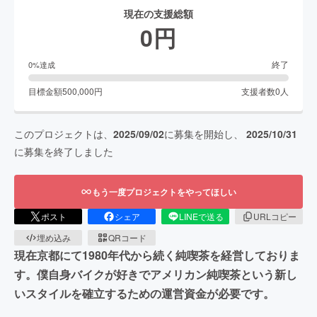
現在の支援総額
0
円
終了
0
%達成
目標金額
500,000
円
支援者数
0
人
このプロジェクトは、
2025/09/02
に募集を開始し、
2025/10/31
に募集を終了しました
もう一度プロジェクトをやってほしい
ポスト
シェア
LINEで送る
URLコピー
埋め込み
QRコード
現在京都にて1980年代から続く純喫茶を経営しておりま
す。僕自身バイクが好きでアメリカン純喫茶という新し
いスタイルを確立するための運営資金が必要です。