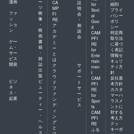
漫画
ー
CA
説
細則
for
ツ
MP
明
プライ
Soci
ファ
映
FI
会
バシー
al
ッ
像
RE
・
ポリ
Goo
ショ
・
ア
相
シー
d
ン
映
カ
談
特定商
CAM
画
デ
会
取引法
PFI
ゲー
書
ミ
に基づ
RE
ム・
籍
ー
く表記
for
サー
・
と
情報セ
Ente
ビス
雑
は
キュリ
rtain
開発
誌
ク
サ
ティ方
men
出
ラ
ポ
針
t
版
ウ
ー
反社基
CAM
ビジ
ビ
ド
ト
本方針
PFI
ネ
ュ
フ
サ
カスタ
RE
ス・
ー
ァ
ー
マーハ
for
起業
テ
ン
ビ
ラスメ
Spor
ィ
デ
ス
ントに
ts
ー
ィ
対する
CAM
・
ン
考え方
PFI
ヘ
グ
クッ
RE
ル
と
キーポ
ふる
ス
は