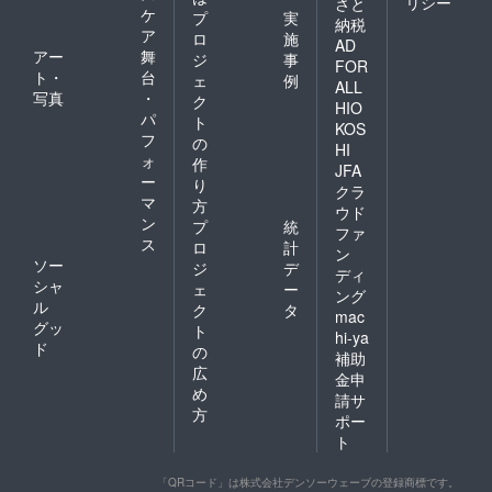
リシー
さと
ケ
プ
実
納税
ア
ロ
施
AD
アー
舞
ジ
事
FOR
ト・
台
ェ
例
ALL
写真
・
ク
HIO
パ
ト
KOS
フ
の
HI
ォ
作
JFA
ー
り
クラ
マ
方
ウド
ン
プ
統
ファ
ス
ロ
計
ン
ソー
ジ
デ
ディ
シャ
ェ
ー
ング
ル
ク
タ
mac
グッ
ト
hi-ya
ド
の
補助
広
金申
め
請サ
方
ポー
ト
「QRコード」は株式会社デンソーウェーブの登録商標です。