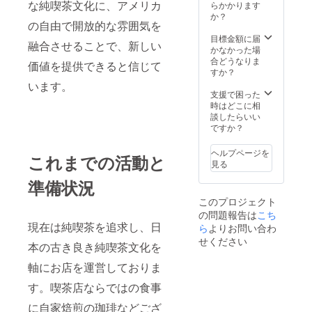
な純喫茶文化に、アメリカ
らかかります
か？
の自由で開放的な雰囲気を
目標金額に届
融合させることで、新しい
かなかった場
合どうなりま
価値を提供できると信じて
すか？
います。
支援で困った
時はどこに相
談したらいい
ですか？
ヘルプページを
これまでの活動と
見る
準備状況
このプロジェクト
の問題報告は
こち
現在は純喫茶を追求し、日
ら
よりお問い合わ
せください
本の古き良き純喫茶文化を
軸にお店を運営しておりま
す。喫茶店ならではの食事
に自家焙煎の珈琲などござ