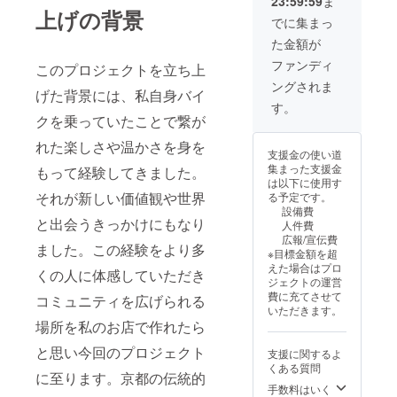
23:59:59
ま
援をし
上げの背景
た旨を
でに集まっ
お声掛
た金額が
けくだ
さい。
ファンディ
このプロジェクトを立ち上
・有効
ングされま
期間：
げた背景には、私自身バイ
お渡し
す。
クを乗っていたことで繋が
日から
一年
れた楽しさや温かさを身を
間。
支援金の使い道
集まった支援金
もって経験してきました。
は以下に使用す
それが新しい価値観や世界
る予定です。
設備費
と出会うきっかけにもなり
人件費
広報/宣伝費
ました。この経験をより多
※目標金額を超
えた場合はプロ
くの人に体感していただき
ジェクトの運営
費に充てさせて
コミュニティを広げられる
いただきます。
場所を私のお店で作れたら
と思い今回のプロジェクト
支援に関するよ
くある質問
に至ります。京都の伝統的
手数料はいく