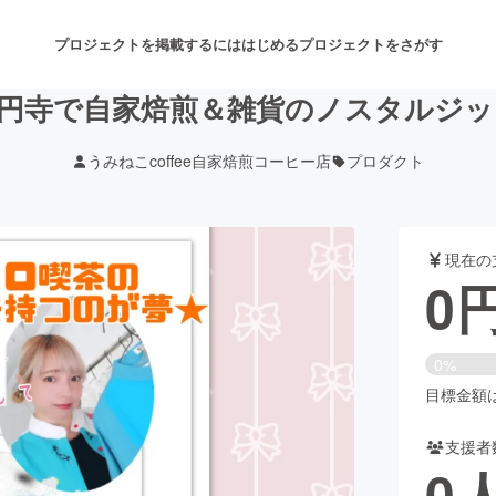
プロジェクトを掲載するには
はじめる
プロジェクトをさがす
円寺で自家焙煎＆雑貨のノスタルジ
うみねこcoffee自家焙煎コーヒー店
プロダクト
注目のリターン
注目の新着プロジェクト
募集終了が近いプロジェクト
も
現在の
音楽
舞台・パフォーマンス
0
ゲーム・サービス開発
フード・飲食店
0%
書籍・雑誌出版
アニメ・漫画
目標金額は3
支援者
チャレンジ
ビューティー・ヘルスケ
0