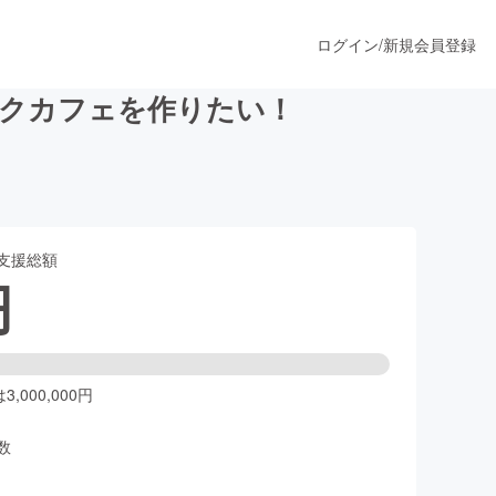
ログイン
/
新規会員登録
ックカフェを作りたい！
うすぐ公開されます
支援総額
プロダクト
円
ファッション
スポーツ
,000,000円
数
ア
ソーシャルグッド
人