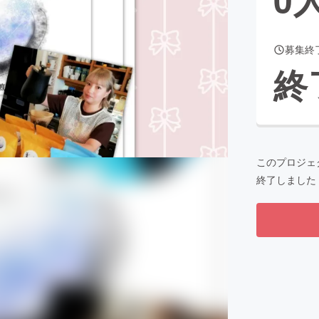
募集終
CAMPFIRE for Social Good
CAMPFIRE Creation
終
CAMPFIREふるさと納税
machi-ya
コミュニティ
このプロジェ
終了しました