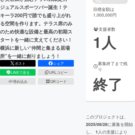
1%
ジュアルスポーツバー誕生！テ
目標金額は
まちづくり・地域活性化
1,000,000円
キーラ200円で誰でも盛り上がれ
る空間を作ります。テラス席のみ
支援者数
CAMPFIRE for Social Good
CAMPFIRE Creation
のため快適な設備と最高の初期ス
1
人
CAMPFIREふるさと納税
machi-ya
コミュニティ
タートを一緒に支えてください！
横浜に新しい“仲間と集まる居場
所”を一緒に創りましょう！
募集終了まで残
ポスト
シェア
り
LINEで送る
URLコピー
終了
埋め込み
QRコード
このプロジェクトは、
2025/08/28
に募集を開始
し、
1
人の支援により