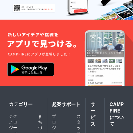
カテゴリー
起案サポート
サ
CAMP
ー
FIRE
テク
ま
プ
ス
ビ
につい
ノロ
ち
ロ
タ
ス
て
ジー
づ
ジ
ッ
・ガ
く
ェ
フ