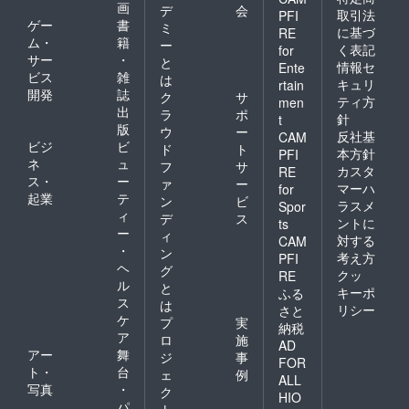
画
デ
会
取引法
PFI
ゲー
書
ミ
に基づ
RE
ム・
籍
ー
く表記
for
サー
・
と
情報セ
Ente
ビス
雑
は
キュリ
rtain
開発
誌
ク
サ
ティ方
men
出
ラ
ポ
針
t
版
ウ
ー
反社基
CAM
ビジ
ビ
ド
ト
本方針
PFI
ネ
ュ
フ
サ
カスタ
RE
ス・
ー
ァ
ー
マーハ
for
起業
テ
ン
ビ
ラスメ
Spor
ィ
デ
ス
ントに
ts
ー
ィ
対する
CAM
・
ン
考え方
PFI
ヘ
グ
クッ
RE
ル
と
キーポ
ふる
ス
は
リシー
さと
ケ
プ
実
納税
ア
ロ
施
AD
アー
舞
ジ
事
FOR
ト・
台
ェ
例
ALL
写真
・
ク
HIO
パ
ト