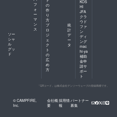
KOS
フ
の
HI
ォ
作
JFA
ー
り
クラ
マ
方
ウド
ン
プ
統
ファ
ス
ロ
計
ン
ソー
ジ
デ
ディ
シャ
ェ
ー
ング
ル
ク
タ
mac
グッ
ト
hi-ya
ド
の
補助
広
金申
め
請サ
方
ポー
ト
「QRコード」は株式会社デンソーウェーブの登録商標です。
© CAMPFIRE,
会社概
採用情
パートナー
Inc.
要
報
募集