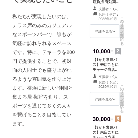
店負担 有効期
限：2025年9月4
支援者：1人
日から2026年3
お届け予定：
私たちが実現したいのは、
月31日までに利
こ
2025年10月
の
用開始可能
リ
テラス席のみのカジュアル
タ
ー
ン
詳細を見る
なスポーツバーで、誰もが
を
選
択
す
気軽に訪れられるスペース
る
10,000
です。特に、テキーラを200
円
【1か月常連パ
円で提供することで、初対
ス】来店ごとに
面の人同士でも盛り上がれ
チャージ当店負
担＋1ドリンク提
支援者：0人
るような雰囲気を作り上げ
供 有効期限：初
お届け予定：
回利用日から1か
こ
2025年10月
ます。横浜に新しい“仲間と
の
月間（利用開始
リ
タ
期限：2026年3
集まる居場所”を創り、ス
ー
ン
月31日まで）
詳細を見る
を
選
ポーツを通じて多くの人々
択
す
る
を繋げることを目指してい
30,000
円
ます。
【3か月常連パ
ス】来店ごとに
チャージ当店負