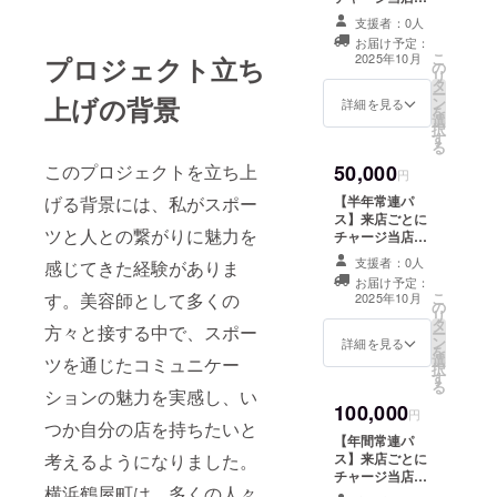
担＋1ドリンク提
支援者：0人
供 有効期限：初
お届け予定：
回利用日から3か
こ
2025年10月
プロジェクト立ち
の
月間（利用開始
リ
タ
期限：2026年3
ー
上げの背景
ン
月31日まで）
詳細を見る
を
選
択
す
る
このプロジェクトを立ち上
50,000
円
げる背景には、私がスポー
【半年常連パ
ス】来店ごとに
ツと人との繋がりに魅力を
チャージ当店負
担＋1ドリンク提
支援者：0人
感じてきた経験がありま
供 初回利用日か
お届け予定：
ら6か月間（利用
す。美容師として多くの
こ
2025年10月
の
開始期限：2026
リ
タ
年3月31日ま
方々と接する中で、スポー
ー
ン
で）
詳細を見る
を
選
ツを通じたコミュニケー
択
す
る
ションの魅力を実感し、い
100,000
円
つか自分の店を持ちたいと
【年間常連パ
考えるようになりました。
ス】来店ごとに
チャージ当店負
横浜鶴屋町は、多くの人々
担＋1ドリンク提