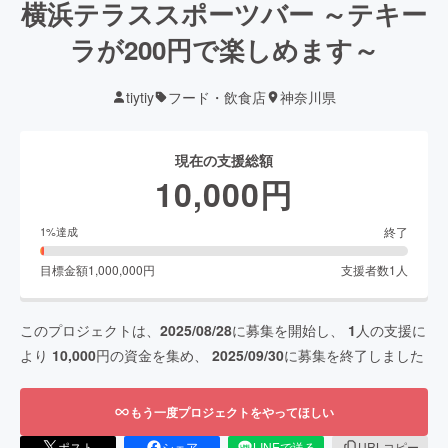
横浜テラススポーツバー ～テキー
ラが200円で楽しめます～
tiytiy
フード・飲食店
神奈川県
現在の支援総額
10,000
円
終了
1
%達成
目標金額
1,000,000
円
支援者数
1
人
このプロジェクトは、
2025/08/28
に募集を開始し、
1
人の支援に
より
10,000
円の資金を集め、
2025/09/30
に募集を終了しました
もう一度プロジェクトをやってほしい
ポスト
シェア
LINEで送る
URLコピー