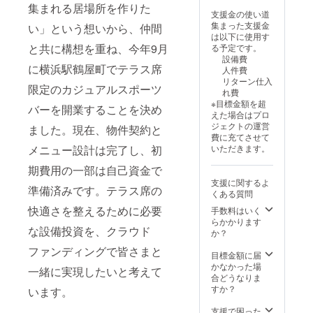
集まれる居場所を作りた
支援金の使い道
集まった支援金
い」という想いから、仲間
は以下に使用す
と共に構想を重ね、今年9月
る予定です。
設備費
に横浜駅鶴屋町でテラス席
人件費
リターン仕入
限定のカジュアルスポーツ
れ費
※目標金額を超
バーを開業することを決め
えた場合はプロ
ジェクトの運営
ました。現在、物件契約と
費に充てさせて
メニュー設計は完了し、初
いただきます。
期費用の一部は自己資金で
支援に関するよ
準備済みです。テラス席の
くある質問
快適さを整えるために必要
手数料はいく
らかかります
な設備投資を、クラウド
か？
ファンディングで皆さまと
目標金額に届
かなかった場
一緒に実現したいと考えて
合どうなりま
すか？
います。
支援で困った