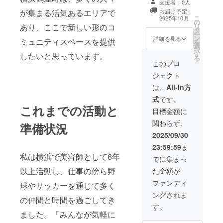
支援者：0人
供＋あなただけ
が集まる活気あるエリアで
お届け予定：
の専用グラスを
こ
2025年10月
の
店内に常備 有効
あり、ここで新しい形のコ
リ
タ
期限：初回利用
ー
ン
日から12か月間
詳細を見る
ミュニティスペースを提供
を
選
（利用開始期
択
す
限：2026年3月
したいと思っています。
る
31日まで）
このプロ
ジェクト
は、
All-In方
式
です。
これまでの活動と
目標金額に
関わらず、
準備状況
2025/09/30
23:59:59
ま
私は横浜で美容師として6年
でに集まっ
以上活動し、仕事の傍ら野
た金額が
ファンディ
球やサッカーを通じて多く
ングされま
の仲間と時間を過ごしてき
す。
ました。「みんなが気軽に