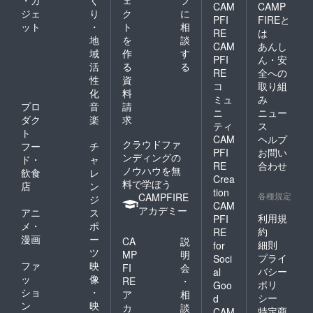
CAM
CAMP
ジェ
り
ク
に
PFI
FIREと
ット
・
ト
相
RE
は
地
を
談
CAM
あんし
域
作
す
PFI
ん・安
活
る
る
RE
全への
性
資
コ
取り組
化
料
ミュ
み
プロ
音
請
ニ
ニュー
ダク
楽
求
ティ
ス
ト
CAM
ヘルプ
クラウドファ
フー
チ
PFI
お問い
ンディングの
ド・
ャ
RE
合わせ
ノウハウを無
飲食
レ
Crea
料で学ぼう
店
ン
tion
各種規定
CAMPFIRE
ジ
CAM
アカデミー
アニ
ス
利用規
PFI
メ・
ポ
約
RE
漫画
ー
CA
説
細則
for
ツ
MP
明
プライ
Soci
ファ
映
FI
会
バシー
al
ッ
像
RE
・
ポリ
Goo
ショ
・
ア
相
シー
d
ン
映
カ
談
特定商
CAM