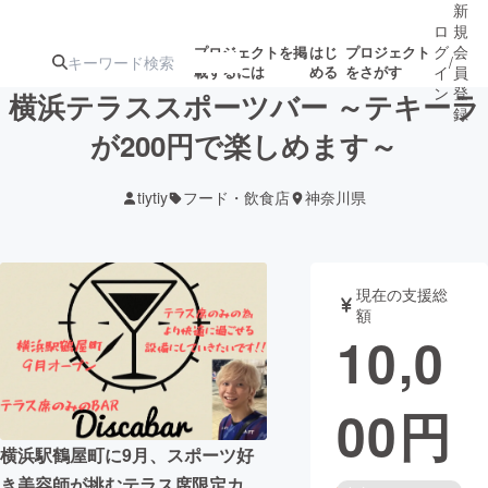
新
ロ
規
グ
会
プロジェクトを掲
はじ
プロジェクト
/
載するには
める
をさがす
イ
員
ン
登
横浜テラススポーツバー ～テキーラ
録
が200円で楽しめます～
人気のプロ
注目のリ
注目の新着プロ
募集終了が近いプ
もうすぐ公開
tiytiy
フード・飲食店
神奈川県
ジェクト
ターン
ジェクト
ロジェクト
されます
アート・写真
音楽
現在の支援総
額
10,0
テクノロジー・ガジェット
ゲーム・サ
00
円
映像・映画
書籍・雑誌
横浜駅鶴屋町に9月、スポーツ好
ビジネス・起業
チャレンジ
き美容師が挑むテラス席限定カ