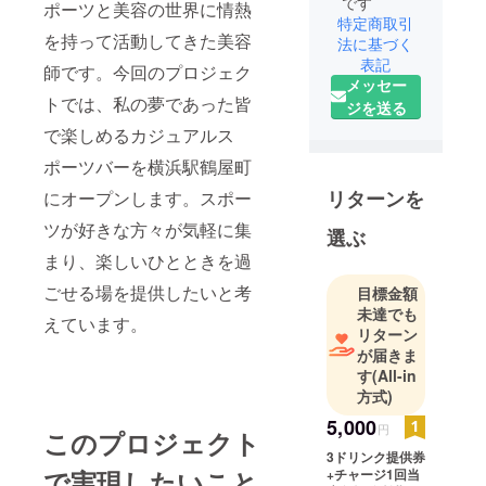
です
ポーツと美容の世界に情熱
特定商取引
を持って活動してきた美容
法に基づく
表記
師です。今回のプロジェク
メッセー
トでは、私の夢であった皆
ジを送る
で楽しめるカジュアルス
ポーツバーを横浜駅鶴屋町
リターンを
にオープンします。スポー
ツが好きな方々が気軽に集
選ぶ
まり、楽しいひとときを過
ごせる場を提供したいと考
目標金額
未達でも
えています。
リターン
が届きま
す
(All-in
方式)
5,000
円
このプロジェクト
3ドリンク提供券
で実現したいこと
+チャージ1回当