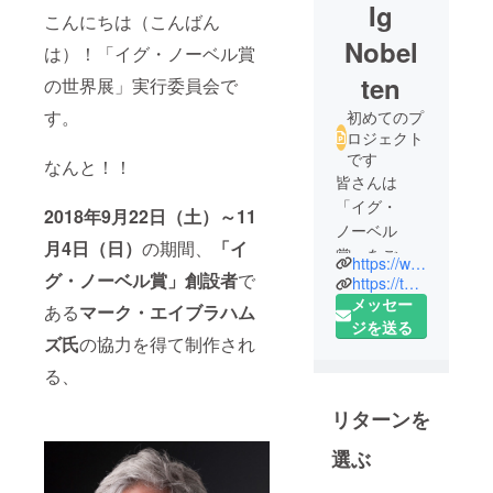
Ig
こんにちは（こんばん
Nobel
は）！「イグ・ノーベル賞
ten
の世界展」実行委員会で
す。
初めてのプ
ロジェクト
です
なんと！！
皆さんは
「イグ・
2018年9月22日（土）～11
ノーベル
月4日（日）
の期間、
「イ
賞」をご存
https://www.tokyo-dome.co.jp/aamo/event/ignobel2018.html
グ・ノーベル賞」創設者
で
知ですか？
https://twitter.com/ignobel_ten
世界初の
メッセー
ある
マーク・エイブラハム
「イグ・
ジを送る
ズ氏
の協力を得て制作され
ノーベル
る、
賞」公式展
覧会が、
リターンを
2018年9月
22日(土)～
選ぶ
11月4日(日)