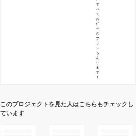
す
べ
て
お
任
せ
の
プ
ラ
ン
も
あ
り
ま
す
！
このプロジェクトを見た人はこちらもチェックし
ています