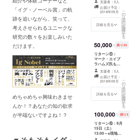
紹介や体験コーナーなど
ファイル ※展示
支援者：0人
せていただきま
会内での販売ク
お届け予定：
「イグ・ノーベル賞」の軌
す。 さらに！ ・
こ
リアファイルと
2018年09月
の
イグ・ノーベル
リ
デザインが異
跡を追いながら、笑って、
タ
賞の世界展オリ
ー
なった限定デザ
ン
ジナルZINE ・イ
詳細を見る
を
考えさせられるユニークな
インとなりま
選
グノーベル賞の
択
す。 も含みま
す
世界展期間中フ
研究の数々をお楽しみいた
る
す。
リー入場チケッ
50,000
ト1枚 ・1999年
だけます。
円
残り50
にイグノーベル
リターン⑤：
健康管理賞を受
マーク・エイブ
賞したブロンス
ラハムズ氏も参
キーの「出産補
加する9月21日
助装置」という
支援者：0人
「イグ・ノーベ
非常に重要な研
お届け予定：
ル賞の世界展」
究の設計図をデ
こ
2018年09月
の
特別内覧会ご招
ザインしたクリ
リ
タ
待 さらに！ ・展
アファイル ※展
ー
ン
覧会内にSpecial
詳細を見る
示会内での販売
めちゃめちゃ興味わきませ
を
選
Thanksのクレ
クリアファイル
択
す
ジットを載せさ
とデザインが異
んか！？あなたの知の欲求
る
せていただきま
なった限定デザ
100,000
す。 ・イグ・
が半端ないですよね！？
インとなりま
円
残り5
ノーベル賞の世
す。 も含みま
リターン⑥：9月
界展オリジナル
す。 ※記載して
15日（土）
ZINE ・イグノー
欲しいお名前を
13:00～※現地時
ベル賞の世界展
備考欄に記入し
間に米国MITの
期間中フリー入
てください。 ※