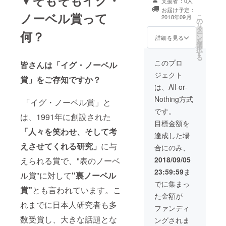
▼そもそもイグ・
支援者：0人
大教室で行われ
場チケット1枚
希望のお名前が
お届け予定：
るイグ・ノーベ
ノーベル賞って
・1999年にイグ
無い場合、公序
こ
2018年09月
の
ル賞の講演会へ
ノーベル健康管
良俗に反する場
リ
タ
の参加権 お席確
理賞を受賞した
合、 当方が不適
何？
ー
ン
保・イグ・ノー
詳細を見る
ブロンスキーの
切と判断した場
を
選
ベル賞の創設者
「出産補助装
合は、
択
す
であるマーク・
置」という非常
CAMPFIREのア
る
エイブラハムズ
このプロ
に重要な研究の
皆さんは「イグ・ノーベル
カウント名で記
氏のサイン付き
設計図をデザイ
載致します。
ジェクト
（注：旅費宿泊
賞」をご存知ですか？
ンしたクリア
費等の諸経費は
は、All-or-
ファイル ※展示
自費） ※旅費宿
会内での販売ク
Nothing方式
「イグ・ノーベル賞」と
泊費等の諸経費
リアファイルと
は自費となりま
です。
デザインが異
は、1991年に創設された
す。プロジェク
なった限定デザ
目標金額を
ト達成後にMIT
インとなりま
「人々を笑わせ、そして考
での講演会に参
達成した場
す。 も含みま
加の詳細をご連
す。 ※記載して
えさせてくれる研究」
に与
合にのみ、
絡します。プロ
欲しいお名前を
ジェクト終了か
2018/09/05
えられる賞で、"表のノーベ
備考欄に記入し
ら渡航までの準
てください。 ※
23:59:59
ま
ル賞"に対して
"裏ノーベル
備期間が短いこ
希望のお名前が
とを予めご了承
でに集まっ
無い場合、公序
賞"
とも言われています。こ
ください。渡航
良俗に反する場
た金額が
に関わる事前準
合、 当方が不適
れまでに日本人研究者も多
備等はご自身に
ファンディ
切と判断した場
てお願いしま
合は、
数受賞し、大きな話題とな
ングされま
す。 さらに！ ・
CAMPFIREのア