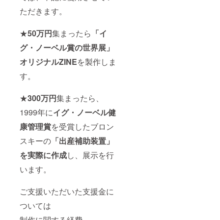
ただきます。
★
50万円
集まったら
「イ
グ・ノーベル賞の世界展」
オリジナルZINE
を製作しま
す。
★
300万円
集まったら、
1999年に
イグ・ノーベル健
康管理賞
を受賞したブロン
スキーの
「出産補助装置」
を実際に作成
し、展示を行
います。
ご支援いただいた支援金に
ついては
制作に関する経費