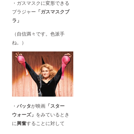
・ガスマスクに変形できる
ブラジャー
「ガスマスクブ
ラ」
（自信満々です。色派手
ね。）
・
バッタ
が映画
「スター
ウォーズ」
をみているとき
に
興奮
することに対して