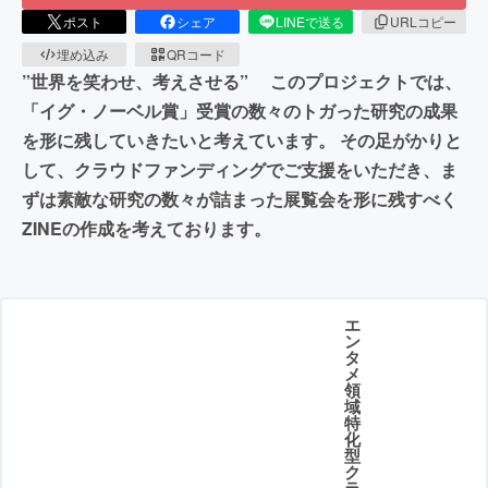
ポスト
シェア
LINEで送る
URLコピー
埋め込み
QRコード
”世界を笑わせ、考えさせる” このプロジェクトでは、
「イグ・ノーベル賞」受賞の数々のトガった研究の成果
を形に残していきたいと考えています。 その足がかりと
して、クラウドファンディングでご支援をいただき、ま
ずは素敵な研究の数々が詰まった展覧会を形に残すべく
ZINEの作成を考えております。
エ
ン
タ
メ
領
域
特
化
型
ク