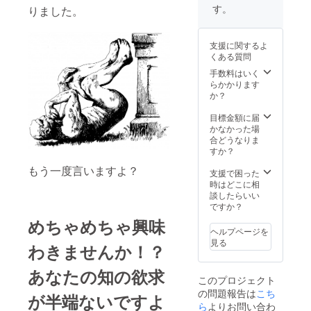
展覧会内に
す。
カウント名で記
りました。
Special Thanks
載致します。
のクレジットを
載せさせていた
支援に関するよ
だきます。 ・イ
くある質問
グ・ノーベル賞
手数料はいく
の世界展オリジ
らかかります
ナルZINE ・イグ
か？
ノーベル賞の世
界展期間中フ
目標金額に届
リー入場チケッ
かなかった場
ト1枚 ・1999年
合どうなりま
にイグノーベル
すか？
健康管理賞を受
賞したブロンス
もう一度言いますよ？
支援で困った
キーの「出産補
時はどこに相
助装置」という
談したらいい
非常に重要な研
ですか？
究の設計図をデ
ザインしたクリ
めちゃめちゃ興味
アファイル ※展
ヘルプページを
示会内での販売
見る
わきませんか！？
クリアファイル
とデザインが異
あなたの
知の欲求
なった限定デザ
このプロジェクト
インとなりま
の問題報告は
こち
が半端ないですよ
す。 も含みま
ら
よりお問い合わ
す。 ※記載して