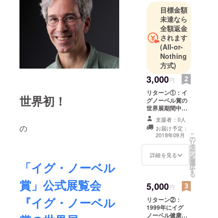
に東京ドー
目標金額
ムシティ
未達なら
Gallery
全額返金
AaMoにて開
されます
催決定。受
(All-or-
賞研究の紹
Nothing
方式)
介や体験
コーナーな
3,000
円
どでイグ・
リターン①：イ
世界初！
ノーベル賞
グノーベル賞の
の軌跡を知
世界展期間中フ
リー入場チケッ
りながら、
支援者：0人
ト1枚
の
お届け予定：
笑わせ考え
こ
2018年09月
の
させられる
リ
タ
ー
ような展示
ン
詳細を見る
を
会です。
選
「イグ・ノーベル
択
す
る
賞」公式展覧会
5,000
円
『イグ・ノーベル
リターン②：
1999年にイグ
ノーベル健康管