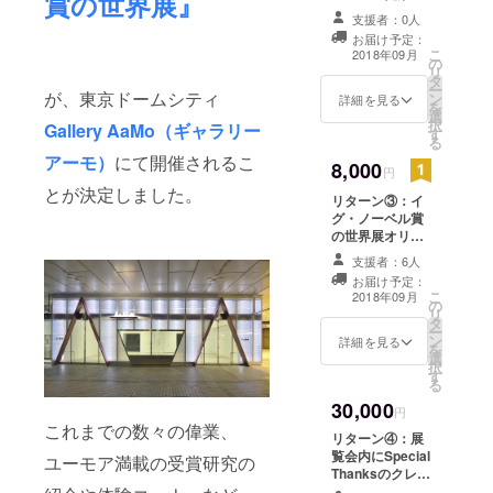
賞の世界展』
理賞を受賞した
支援者：0人
ブロンスキーの
お届け予定：
「出産補助装
こ
2018年09月
の
置」という非常
リ
タ
に重要な研究の
ー
が、東京ドームシティ
ン
設計図をデザイ
詳細を見る
を
選
ンしたクリア
択
Gallery AaMo（ギャラリー
す
ファイル ※展示
る
会内での販売ク
アーモ）
にて開催されるこ
8,000
リアファイルと
円
デザインが異
とが決定しました。
リターン③：イ
なった限定デザ
グ・ノーベル賞
インとなりま
の世界展オリジ
す。 さらに！ ・
ナルZINE さら
イグノーベル賞
支援者：6人
に！ ・イグノー
の世界展期間中
お届け予定：
ベル賞の世界展
フリー入場チ
こ
2018年09月
の
期間中フリー入
ケット1枚 も含
リ
タ
場チケット1枚
みます。
ー
ン
・1999年にイグ
詳細を見る
を
選
ノーベル健康管
択
す
理賞を受賞した
る
ブロンスキーの
30,000
「出産補助装
円
これまでの数々の偉業、
置」という非常
リターン④：展
に重要な研究の
覧会内にSpecial
ユーモア満載の受賞研究の
設計図をデザイ
Thanksのクレ
ンしたクリア
ジットを載せさ