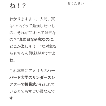
欲しいお名前を
せください
ね！？
備考欄に記入し
てください。 ※
希望のお名前が
無い場合、公序
わかりますよ～。人間、実
良俗に反する場
はいつだって勉強したいも
合、 当方が不適
切と判断した場
の。それが”これって研究な
合は、
CAMPFIREのア
の？
”真面目な研究なのに、
カウント名で記
載致します。
どこか楽しそう！”
な対象な
らもちろん興味MAXですよ
ね。
これ本当にアメリカの
ハー
バード大学のサンダーズシ
アターで授賞式
が行われて
いるとてもすごい賞なんで
す！