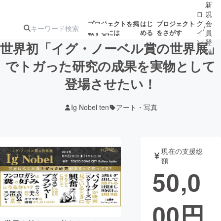
新
ロ
規
グ
会
プロジェクトを掲
はじ
プロジェクト
/
載するには
める
をさがす
イ
員
ン
登
世界初「イグ・ノーベル賞の世界展」
録
でトガった研究の成果を実物として
登場させたい！
人気のプロ
注目のリ
注目の新着プロ
募集終了が近いプ
もうすぐ公開
ジェクト
ターン
ジェクト
ロジェクト
されます
Ig Nobel ten
アート・写真
アート・写真
音楽
現在の支援総
テクノロジー・ガジェット
ゲーム・サ
額
50,0
映像・映画
書籍・雑誌
00
円
ビジネス・起業
チャレンジ