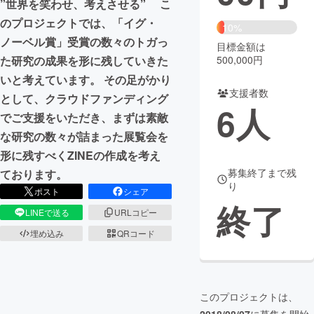
”世界を笑わせ、考えさせる” こ
のプロジェクトでは、「イグ・
まちづくり・地域活性化
10%
ノーベル賞」受賞の数々のトガっ
目標金額は
500,000円
た研究の成果を形に残していきた
CAMPFIRE for Social Good
CAMPFIRE Creation
いと考えています。 その足がかり
CAMPFIREふるさと納税
machi-ya
コミュニティ
支援者数
として、クラウドファンディング
6
人
でご支援をいただき、まずは素敵
な研究の数々が詰まった展覧会を
形に残すべくZINEの作成を考え
募集終了まで残
ております。
り
ポスト
シェア
終了
LINEで送る
URLコピー
埋め込み
QRコード
このプロジェクトは、