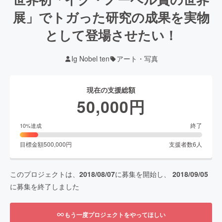
展」でトガった研究の成果を実物
として登場させたい！
Ig Nobel ten
アート・写真
現在の支援総額
50,000
円
終了
10
%達成
目標金額
500,000
円
支援者数
6
人
このプロジェクトは、
2018/08/07
に募集を開始し、
2018/09/05
に募集を終了しました
もう一度プロジェクトをやってほしい