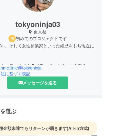
tokyoninja03
東京都
初めてのプロジェクトです
デル、そして女性起業家といった経歴をもち現在に
旅したワールドトラベラーでもあり、自由奔放に生
fanme.link/@tokyoninja
人生の中のひと時を是非何かの機会に一緒に共有し
引法に基づく表記
てください🪐
メッセージを送る
を選ぶ
標金額未達でもリターンが届きます
(All-in方式)