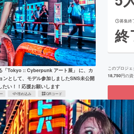
募集終
CAMPFIRE for Social Good
CAMPFIRE Creation
終
CAMPFIREふるさと納税
machi-ya
コミュニティ
このプロジェ
kyo :: Cyberpunk アート展」 に、カ
18,750
円の資
ボレーションとして、モデル参加しましたSNS未公開
したい！！応援お願いします
ピー
埋め込み
QRコード