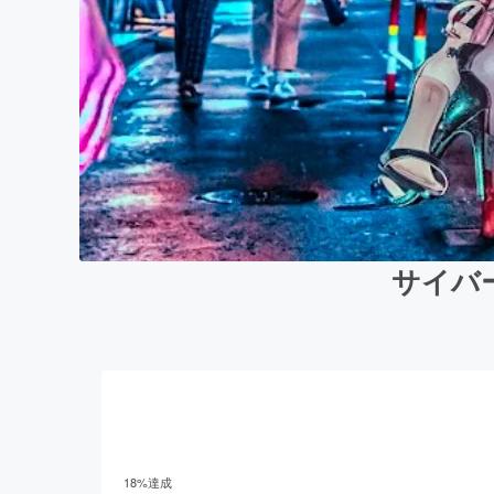
サイバ
18
%達成