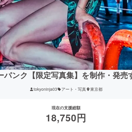
ーパンク【限定写真集】を制作・発売
tokyoninja03
アート・写真
東京都
現在の支援総額
18,750
円