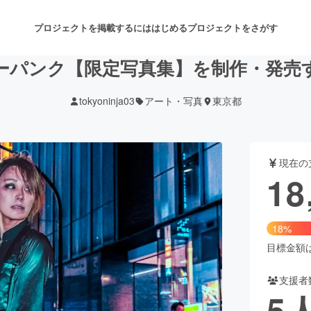
プロジェクトを掲載するには
はじめる
プロジェクトをさがす
ーパンク【限定写真集】を制作・発売
tokyoninja03
アート・写真
東京都
注目のリターン
注目の新着プロジェクト
募集終了が近いプロジェクト
も
現在の
音楽
舞台・パフォーマンス
18
ゲーム・サービス開発
フード・飲食店
18%
書籍・雑誌出版
アニメ・漫画
目標金額は1
支援者
チャレンジ
ビューティー・ヘルスケ
5