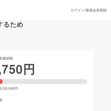
ログイン
/
新規会員登録
するため
うすぐ公開されます
支援総額
プロダクト
,750
円
ファッション
スポーツ
00,000円
数
ア
ソーシャルグッド
人