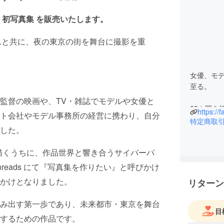
twalker 初写真集 を販売いたします。
ker さんと共に、夜の東京の街を舞台に撮影を重
女優、モ
至る。
監督の映画や、TV・雑誌でモデルや女優と
28カ国を
https://
ト会社やモデル事務所の経営に携わり、自分
きる私の
特定商取
した。
て、見届け
物語を描くうちに、作品世界と響き合うサイバーパ
eads にて『写真集を作りたい』と呼びかけ
かけとなりました。
リターン
み出す第一歩であり、未来都市・東京を舞台
目
するための作品です。