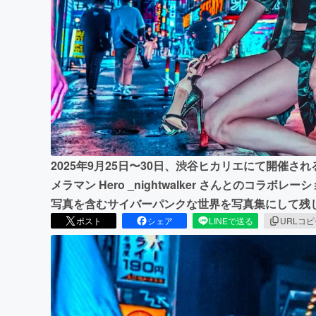
まちづくり・地域活性化
2025年9月25日〜30日、渋谷ヒカリエにて開催される「To
メラマン Hero _nightwalker さんとのコラ
写真を含むサイバーパンクな世界を写真集にして残
ポスト
シェア
LINEで送る
URLコ