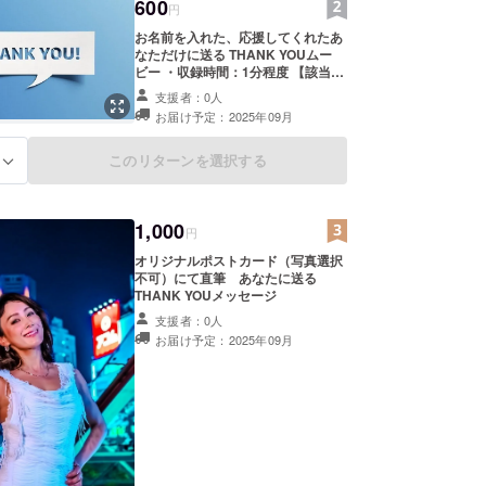
600
円
お名前を入れた、応援してくれたあ
なただけに送る THANK YOUムー
ビー ・収録時間：1分程度 【該当リ
ターン】 ・600円：THANK YOU
支援者：0人
ムービー ・提供方法：eメール添付
お届け予定：2025年09月
にて送付します。
このリターンを選択する
る
1,000
円
オリジナルポストカード（写真選択
不可）にて直筆 あなたに送る
THANK YOUメッセージ
支援者：0人
お届け予定：2025年09月