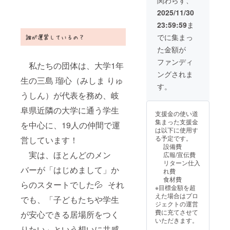
備考欄
賞味期
ださ
に掲載
限：到
2025/11/30
い。
するお
着から
23:59:59
ま
名前を
１週間
ご記入
前後
でに集まっ
くださ
（詳し
た金額が
い。 ＜
い日付
リター
は箱の
ファンディ
私たちの団体は、大学1年
ン内容
上面右
ングされま
＞ ・イ
下に記
生の三島 瑠心（みしま りゅ
ベント
載） ・
す。
チラシ
保存方
うしん）が代表を務め、岐
等への
法：常
お名前
温で保
阜県近隣の大学に通う学生
支援金の使い道
掲載 ・
存 ※原
集まった支援金
を中心に、19人の仲間で運
活動報
材料及
は以下に使用す
告書
び添加
る予定です。
営しています！
（令和
物等の
設備費
８年度
食品表
実は、ほとんどのメン
広報/宣伝費
末に
示はお
リターン仕入
メール
届け商
バーが「はじめまして」か
れ費
にてお
品のラ
食材費
送りい
ベルに
らのスタートでした💦 それ
※目標金額を超
たしま
表記さ
えた場合はプロ
す）
でも、「子どもたちや学生
れま
ジェクトの運営
す。商
費に充てさせて
が安心できる居場所をつく
品開封
いただきます。
前には
りたい」という想いに共感