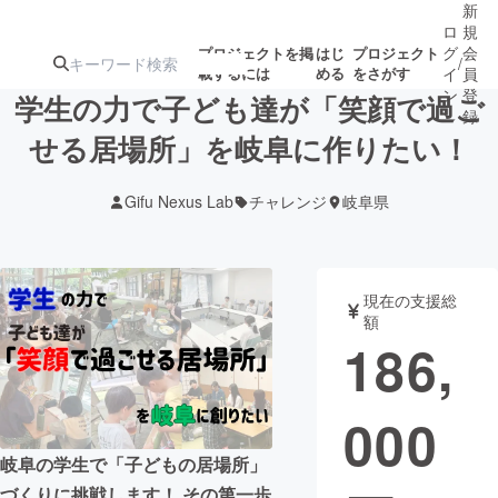
新
ロ
規
グ
会
プロジェクトを掲
はじ
プロジェクト
/
載するには
める
をさがす
イ
員
ン
登
学生の力で子ども達が「笑顔で過ご
録
せる居場所」を岐阜に作りたい！
人気のプロ
注目のリ
注目の新着プロ
募集終了が近いプ
もうすぐ公開
Gifu Nexus Lab
チャレンジ
岐阜県
ジェクト
ターン
ジェクト
ロジェクト
されます
アート・写真
音楽
現在の支援総
額
186,
テクノロジー・ガジェット
ゲーム・サ
000
映像・映画
書籍・雑誌
岐阜の学生で「子どもの居場所」
ビジネス・起業
チャレンジ
づくりに挑戦します！ その第一歩