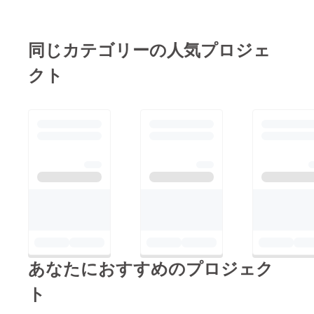
生以下は無料です！
集殿※大人500円・高
て驚いた！」という嬉
「子ども食堂って貧困
校生以下無料前回大好
しい声もいただきまし
支援のイメージ…？」
評だったカレーを用意
同じカテゴリーの人気プロジェ
た！また、小学生の女
そう思われる方もいる
しています！ビンゴ大
の子が「今日はすごく
クト
かもしれません。『ぎ
会も行いますので、景
楽しかった！」と笑顔
ふらぼ』は、ご飯を囲
品をゲットしにぜひお
でご家族と帰っていく
み、安心して過ごせ
越しくださいね^ ^友
姿を見て、スタッフ一
る“居場所づくり” を大
達と、家族と、もちろ
同とても胸が温かくな
切にしています。ご飯
ん一人でも大歓迎で
りました♡初めての開
を食べたあとは、みん
す！みなさまのお越し
催で不安もありました
なで遊べるスペースも
を心よりお待ちしてお
が、無事に終えること
あり、14:00〜はビン
ります♪今後の活動も
ができ、ほっとしてい
ゴ大会も行う予定です
各SNSで更新していき
ます^ ^私たちスタッ
♪友達と、家族と、も
ます☆ぜひチェックし
フも子どもたちと全力
ちろん一人でも大歓迎
ていただき、引き続き
で遊び、たくさん元気
あなたにおすすめのプロジェク
です！気軽に遊びに来
応援よろしくお願いし
をもらいました！今回
てください^ ^年末に
ます︎︎︎︎！Instagram:
ト
来てくださった皆さ
体も心もぽかぽかにな
@gifu_nexus_labX:@