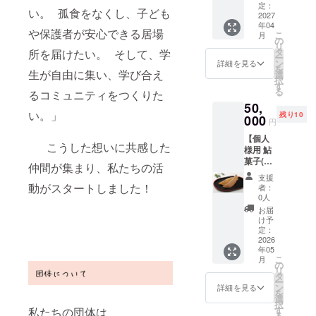
が、来
分） ・
定：
賞味期
承くだ
い。 孤食をなくし、子ども
年度末
2027
活動報
限：到
さい。
年04
に活動
告書
着から
※万が
や保護者が安心できる居場
こ
月
報告を
（令和
の
１週間
一、子
リ
メール
８年度
タ
前後
所を届けたい。 そして、学
ども食
ー
にて送
末に
ン
詳細を見る
堂を開
を
付させ
生が自由に集い、学び合え
メール
選
設でき
択
ていた
にてお
す
（詳し
なかっ
る
るコミュニティをつくりた
だきま
送りい
い日付
た場合
50,
す。 ※
たしま
は箱の
はリ
い。」
残り10
このリ
000
す） ※
上面右
ターン
円
ターン
有効期
下に記
無しと
【個人
は5,000
限は令
載） ・
なりま
こうした想いに共感した
様用 鮎
円の
和8年3
保存方
すので
菓子(10
【活動
月01日
法：常
仲間が集まり、私たちの活
予めご
個入り)
報告の
から令
温で保
了承く
支援
＆しお
み】リ
和8年7
動がスタートしました！
存 ※原
者：
ださ
りセッ
ターン
月31日
0人
材料及
い。
ト】 オ
と同じ
までと
び添加
お届
リジナ
内容に
させて
け予
物等の
ルしお
なりま
定：
いただ
食品表
りと鮎
2026
す。
きま
示はお
年05
菓子を
す。 ※
届け商
こ
月
ご自宅
の
当日、
品のラ
リ
にお送
タ
お名前
ベルに
ー
りいた
ン
と電話
詳細を見る
表記さ
を
しま
選
番号で
れま
択
す。 ※
す
本人確
私たちの団体は
す。商
る