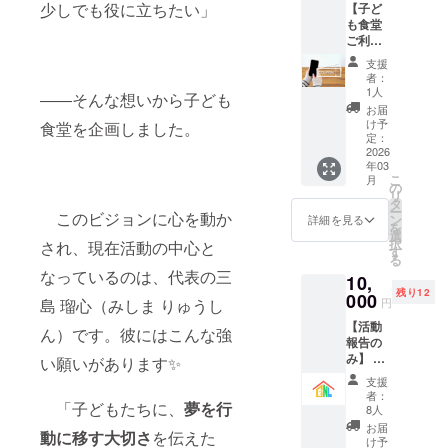
少しでも役に立ちたい」
【子ど
活動報
限は令
も食堂
告も来
和8年3
ご利用
年度末
月01日
券 ４回
にメー
から令
支援
分】 子
ルでお
和8年7
者：
ども食
送りい
月31日
1人
――そんな想いから子ども
堂での
たしま
までと
お届
食事を
す。 ＜
させて
け予
食堂を企画しました。
４回ま
リター
定：
いただ
で提供
2026
ン内容
きま
年03
いたし
＞ ・鮎
す。 ※
こ
月
ます。
菓子
の
当日、
リ
（子ど
「御初
タ
お名前
ー
も食堂
このビジョンに心を動か
尾」5個
ン
と電話
詳細を見る
を
にご来
入り ・
選
番号で
択
され、現在活動の中心と
場いた
活動報
す
本人確
る
だける
告書
認をさ
なっているのは、代表の三
10,
方に限
（令和
せてい
残り12
りま
000
８年度
ただき
円
島 瑠心（みしま りゅうし
す。）
末に
ます。
【活動
＜リ
メール
※プレ開
ん）です。彼にはこんな強
報告の
ターン
にてお
催（12
み】 リ
内容＞
い願いがあります✨
送りい
月，2
ターン
・子ど
たしま
月）で
支援
は特に
も食
す） ＜
は使用
者：
ご用意
「子どもたちに、
夢を行
堂 ご
鮎菓子
8人
できま
できま
利用券
につい
せんの
お届
動に移す大切さ
を伝えた
せん
（４回
て＞ ・
け予
でご了