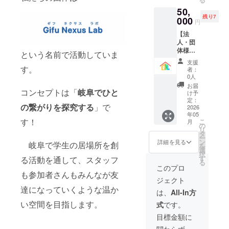
活動報
認をさ
品開封
50,
告も来
せてい
前には
残り7
年度末
000
ただき
必ずお
円
にメー
ます。
届けの
【法
ルでお
※プレ開
リター
人・団
送りい
催（12
ンに貼
体様用
たしま
月，2
という名前で活動していま
付され
チラシ
す。 ＜
月）で
たラベ
支援
への掲
リター
す。
は使用
者：
ルや注
載】 本
ン内容
0人
できま
意書き
団体の
＞ ・鮎
せんの
お届
をご確
イベン
コンセプトは「
岐阜でひと
菓子
け予
でご了
認くだ
トチラ
「御初
定：
承くだ
さい。
の繋がりを探究する
」で
シ等に
2026
尾」10
さい。
※送料込
年05
１年
個入り
※万が
みとな
す！
こ
月
間、お
・活動
の
一、子
りま
リ
名前を
報告書
タ
ども食
す。 ※
ー
掲載い
（令和
ン
詳細を見る
堂を開
岐阜で学生の居場所を創
画像は
を
たしま
８年度
選
設でき
イメー
択
す。 チ
末に
す
る活動を通して、スタッフ
なかっ
ジで
る
ラシは
メール
このプロ
た場合
す。
岐阜市
も参加者さんもみんなが友
にてお
はリ
ジェクト
内各地
送りい
ターン
達になっていくような温か
に掲
たしま
は、
All-In方
無しと
載、配
す） ＜
なりま
い空間を目指します。
式
です。
布する
鮎菓子
すので
予定で
につい
目標金額に
予めご
す。 ※
て＞ ・
了承く
関わらず、