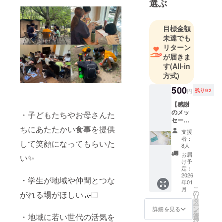
選ぶ
目標金額
未達でも
リターン
が届きま
す
(All-in
方式)
500
円
残り92
【感謝
のメッ
・子どもたちやお母さんた
セー
ジ】 学
ちにあたたかい食事を提供
支援
生ス
者：
して笑顔になってもらいた
タッフ
8人
より心
お届
い✨️
を込め
け予
てメッ
定：
セージ
2026
・学生が地域や仲間とつな
年01
をお送
こ
月
りいた
の
がれる場がほしい🤝🏻
リ
しま
タ
ー
す！ ※
ン
詳細を見る
を
メッ
・地域に若い世代の活気を
選
択