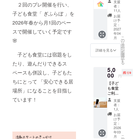
支援
２回のプレ開催を行い、
は特に
メール
者：
ご用意
にてお
11人
子ども食堂「 ぎふらぼ 」を
できま
送りい
お届
せん
たしま
け予
2026年春から月1回のペー
が、来
す）
定：
年度末
2027
スで開催していく予定です
年04
に活動
こ
月
報告を
🌸
の
リ
メール
タ
ー
にて送
ン
詳細を見る
を
子ども食堂には宿題をし
付させ
選
択
ていた
す
る
たり、遊んだりできるス
だきま
5,0
す。 ※
ペースも併設し、子どもた
残り9
このリ
00
円
ターン
ちにとって 「安心できる居
【子ど
は
も食堂
10,000
場所」になることを目指し
ご利用
円の
券 ２回
【活動
ています！
支援
分】 子
報告の
者：
ども食
み】リ
1人
堂での
ターン
お届
食事を
と同じ
け予
２回ま
内容に
定：
で提供
2026
なりま
年03
いたし
す。
こ
月
ます。
の