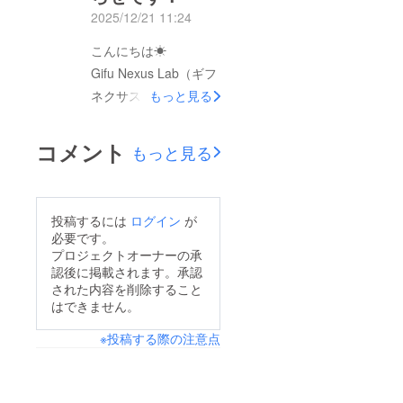
1回に続いて無事に終
2025/12/21 11:24
ていただき、心より感
えることができ、ほっ
謝しています。本年も
こんにちは☀︎
としています^ ^来て
どうぞよろしくお願い
Gifu Nexus Lab（ギフ
くださった皆さま、本
いたします。12月28
ネクサスラボ）です☺︎
もっと見る
当にありがとうござい
日（日）に長良天神さ
ご覧いただきありがと
ました。また今回は、
んにて、無事に第1回
うございます。この
小林製麺株式会社様、
コメント
もっと見る
プレ開催を行うことが
度、子ども食堂『ぎふ
有限会社デイリーダイ
できました！初めての
らぼ』のプレ開催・第
ニング様、和菓子処緑
開催にも関わらず、20
1回をやらせていただ
水庵様から協賛をいた
投稿するには
ログイン
が
人を超える方に来てい
きます！日時：12月
だきました。温かいご
必要です。
ただき、カレーを食べ
28日（日）11:00〜
支援をいただき、心よ
プロジェクトオーナーの承
たり、ビンゴ大会で盛
認後に掲載されます。承認
15:30場所：岐阜市 長
り感謝申し上げます。
り上がったりと、笑顔
された内容を削除すること
良天神内 参集殿当日
そして、3月の子ども
はできません。
あふれる時間になりま
は、カレーライスを先
食堂のお知らせです！
した。親御さんからは
※投稿する際の注意点
着約40食ご用意してい
日時：3月15日(日)
「普段は家であまり野
ます！※無くなり次第
11:30～15:30場所：
菜を食べないのに、美
終了となります。高校
岐阜市長良天神内 参
味しそうに完食してい