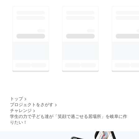
ま、本当にありがとう
る時間を一緒に過ごし
gifu_nexus_lab
ございました。プレ開
ませんか？『ぎふら
催を通して得た気づき
ぼ』のスタートをぜひ
を活かし、子ども食堂
見に来ていただけたら
をはじめとした私たち
嬉しいです！みなさま
の活動を、これからさ
のお越しを心よりお待
らにより良いものにし
ちしております♪今後
ていきたいと考えてい
も各SNSで詳細情報を
ます。少しでも興味・
更新していきます⭐︎ぜ
関心を持っていただけ
ひフォローしてチェッ
たら嬉しいです！次回
クしてみてください
は2月にうかいミュー
☑︎Instagram:
ジアムにて、第2回プ
@gifu_nexus_labX:@
トップ
>
レ開催を行う予定で
gifu_nexus_lab
プロジェクトをさがす
>
す！詳細は後日お知ら
チャレンジ
>
学生の力で子ども達が「笑顔で過ごせる居場所」を岐阜に作
せします♪今後の活動
りたい！
も各SNSで発信してい
きますので、ぜひ