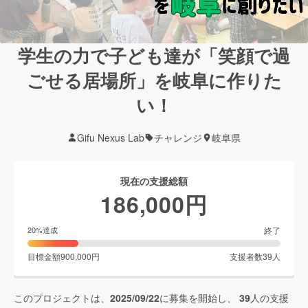
学生の力で子ども達が「笑顔で過
ごせる居場所」を岐阜に作りた
い！
Gifu Nexus Lab
チャレンジ
岐阜県
現在の支援総額
186,000
円
終了
20
%達成
目標金額
900,000
円
支援者数
39
人
このプロジェクトは、
2025/09/22
に募集を開始し、
39
人の支援