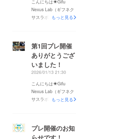
こんにちは☀︎Gifu
Nexus Lab（ギフネク
サスラボ）です☺︎ご覧
もっと見る
いただきありがとうご
ざいます。2月15日
(日)に長良川うかい
第1回プレ開催
ミュージアムにて、第
ありがとうござ
2回プレ開催を行いま
いました！
した！今回は焼きそば
を食べたり、協賛でい
2026/01/13 21:30
ただいた鮎菓子をデコ
こんにちは☀︎Gifu
レーションして食べた
Nexus Lab（ギフネク
りと、充実した楽しい
サスラボ）です☺︎ご覧
もっと見る
時間になりました。天
いただきありがとうご
気がよく、楽しそうに
ざいます。改めまし
外で遊ぶ子どもたちと
て、新年あけましてお
学生スタッフの姿がと
プレ開催のお知
めでとうございます！
ても印象的でした♡第
らせです！
昨年は多くの方に支え