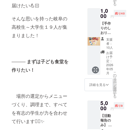
セージ
す
る
届けたい💪🏻
はメー
1,0
ルにて
残り40
お送り
00
円
そんな思いを持った岐阜の
いたし
【手作
ます。
高校生～大学生１９人が集
りのし
おりを
まりました！
お届
支援
け】 子
者：
ども達
10人
と作っ
お届
た世界
け予
に一つ
―――
まずは子ども食堂を
定：
だけの
2026
年05
作りたい！
しおり
こ
月
をお届
の
リ
けしま
タ
ー
す！ ＜
ン
詳細を見る
を
リター
選
択
ン内容
す
場所の選定からメニュー
る
＞ ・手
5,0
作りの
づくり、調理まで、すべて
残り9
しおり
00
円
・活動
を有志の学生が力を合わせ
【活動
報告書
報告の
て行います✊🏻✨
（令和
み】 リ
８年度
ターン
末に