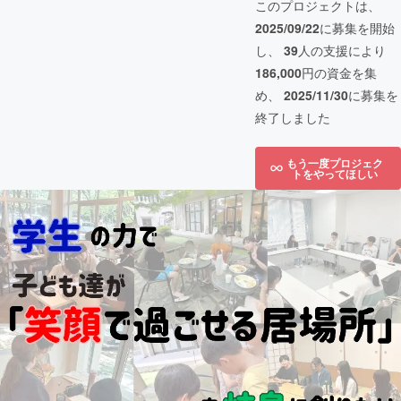
このプロジェクトは、
2025/09/22
に募集を開始
し、
39
人の支援により
186,000
円の資金を集
め、
2025/11/30
に募集を
終了しました
もう一度プロジェク
トをやってほしい