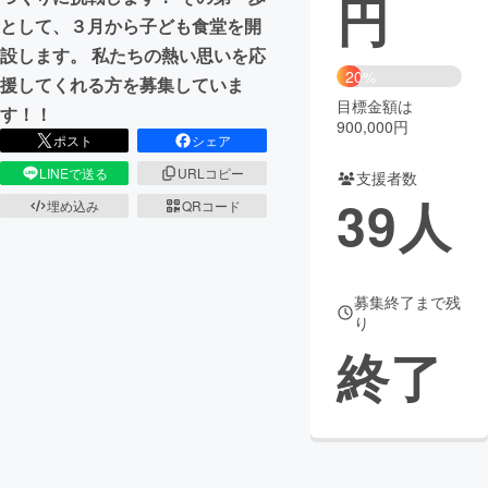
円
として、３月から子ども食堂を開
まちづくり・地域活性化
設します。 私たちの熱い思いを応
20%
援してくれる方を募集していま
目標金額は
CAMPFIRE for Social Good
CAMPFIRE Creation
す！！
900,000円
CAMPFIREふるさと納税
machi-ya
コミュニティ
ポスト
シェア
LINEで送る
URLコピー
支援者数
39
人
埋め込み
QRコード
募集終了まで残
り
終了