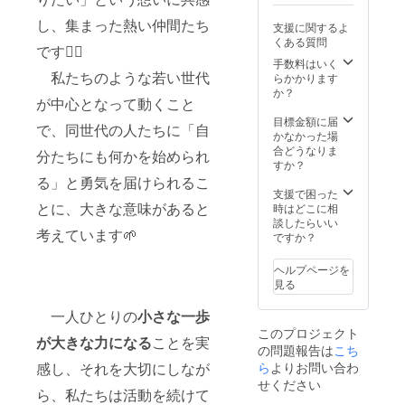
必ずお
届けの
し、集まった熱い仲間たち
支援に関するよ
リター
くある質問
ンに貼
です❤️‍🔥
付され
手数料はいく
私たちのような若い世代
たラベ
らかかります
ルや注
か？
が中心となって動くこと
意書き
をご確
目標金額に届
で、同世代の人たちに「自
認くだ
かなかった場
さい。
合どうなりま
分たちにも何かを始められ
※送料込
すか？
みとな
る」と勇気を届けられるこ
りま
支援で困った
す。 ※
とに、大きな意味があると
時はどこに相
画像は
談したらいい
考えています🌱
イメー
ですか？
ジで
す。
ヘルプページを
見る
一人ひとりの
小さな一歩
このプロジェクト
が大きな力になる
ことを実
の問題報告は
こち
ら
よりお問い合わ
感し、それを大切にしなが
せください
ら、私たちは活動を続けて