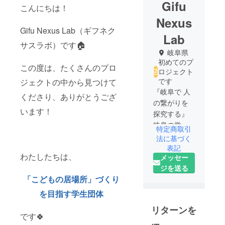
Gifu
こんにちは！
Nexus
Gifu Nexus Lab（ギフネク
Lab
サスラボ）です🏠
岐阜県
初めてのプ
この度は、たくさんのプロ
ロジェクト
です
ジェクトの中から見つけて
『岐阜で 人
くださり、ありがとうござ
の繋がりを
います！
探究する』
岐阜の学生
特定商取引
が “居場所づ
法に基づく
くり” を目指
表記
わたしたちは、
メッセー
しています✨
ジを送る
「こどもの居場所」づくり
を目指す学生団体
リターンを
です🍀