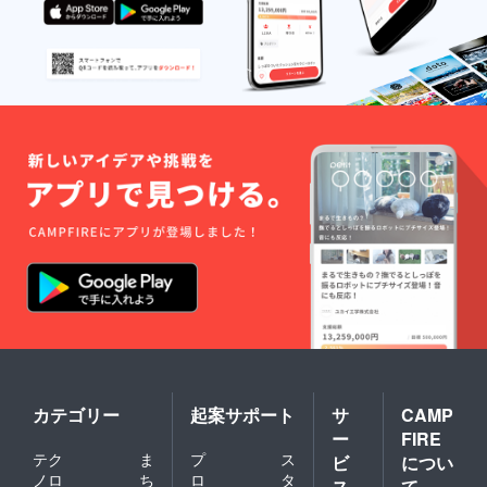
カテゴリー
起案サポート
サ
CAMP
ー
FIRE
テク
ま
プ
ス
ビ
につい
ノロ
ち
ロ
タ
ス
て