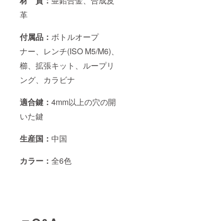
材 質：
亜鉛合金、合成皮
革
付属品：
ボトルオープ
ナー、レンチ(ISO M5/M6)、
櫛、拡張キット、ループリ
ング、カラビナ
適合鍵：
4mm以上の穴の開
いた鍵
生産国：
中国
カラー：
全6色