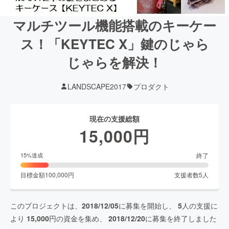
マルチツール機能搭載のキーケー
ス！「KEYTEC X」鍵のじゃら
じゃらを解決！
LANDSCAPE2017
プロダクト
現在の支援総額
15,000
円
終了
15
%達成
目標金額
100,000
円
支援者数
5
人
このプロジェクトは、
2018/12/05
に募集を開始し、
5
人の支援に
より
15,000
円の資金を集め、
2018/12/20
に募集を終了しました