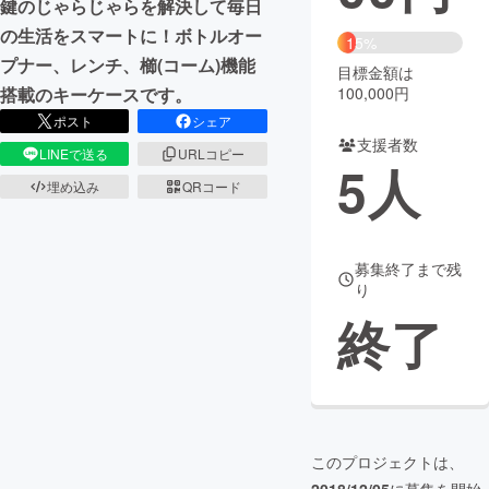
鍵のじゃらじゃらを解決して毎日
の生活をスマートに！ボトルオー
まちづくり・地域活性化
15%
プナー、レンチ、櫛(コーム)機能
目標金額は
100,000円
搭載のキーケースです。
CAMPFIRE for Social Good
CAMPFIRE Creation
ポスト
シェア
CAMPFIREふるさと納税
machi-ya
コミュニティ
支援者数
LINEで送る
URLコピー
5
人
埋め込み
QRコード
募集終了まで残
り
終了
このプロジェクトは、