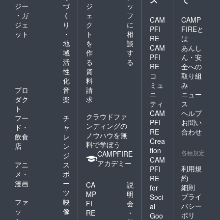
ジー
づ
ジ
ッ
・ガ
く
ェ
フ
CAM
CAMP
ジェ
り
ク
に
PFI
FIREと
ット
・
ト
相
RE
は
地
を
談
CAM
あんし
域
作
す
PFI
ん・安
活
る
る
RE
全への
性
資
コ
取り組
化
料
ミュ
み
プロ
音
請
ニ
ニュー
ダク
楽
求
ティ
ス
ト
CAM
ヘルプ
クラウドファ
フー
チ
PFI
お問い
ンディングの
ド・
ャ
RE
合わせ
ノウハウを無
飲食
レ
Crea
料で学ぼう
店
ン
tion
各種規定
CAMPFIRE
ジ
CAM
アカデミー
アニ
ス
利用規
PFI
メ・
ポ
約
RE
漫画
ー
CA
説
細則
for
ツ
MP
明
プライ
Soci
ファ
映
FI
会
バシー
al
ッ
像
RE
・
ポリ
Goo