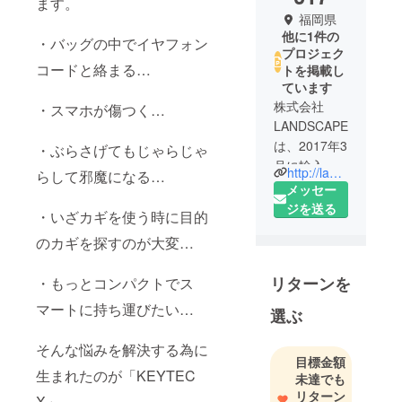
ます。
福岡県
他に1件の
・バッグの中でイヤフォン
プロジェク
コードと絡まる…
トを掲載し
ています
株式会社
・スマホが傷つく…
LANDSCAPE
は、2017年3
・ぶらさげてもじゃらじゃ
月に輸入品
http://landscape.tokyo.jp/
らして邪魔になる…
販売会社と
メッセー
してスター
ジを送る
・いざカギを使う時に目的
トしまし
のカギを探すのが大変…
た。
リターンを
・もっとコンパクトでス
設立と同時
に世界中の
マートに持ち運びたい…
選ぶ
オシャレで
機能的なプ
そんな悩みを解決する為に
目標金額
ロダクト製
生まれたのが「KEYTEC
未達でも
品を探し回
リターン
X」。