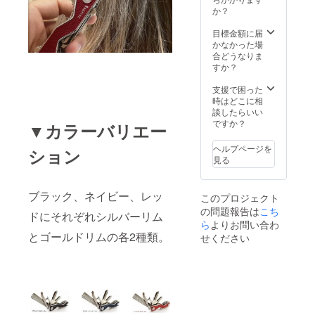
か？
目標金額に届
かなかった場
合どうなりま
すか？
支援で困った
時はどこに相
談したらいい
ですか？
▼カラーバリエー
ヘルプページを
ション
見る
ブラック、ネイビー、レッ
このプロジェクト
の問題報告は
こち
ドにそれぞれシルバーリム
ら
よりお問い合わ
とゴールドリムの各2種類。
せください