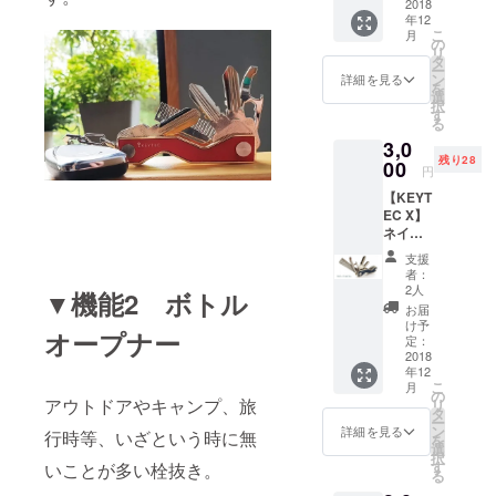
2018
年12
こ
月
の
リ
タ
ー
ン
詳細を見る
を
選
択
す
る
3,0
残り28
00
円
【KEYT
EC X】
ネイ
ビー・
支援
ゴール
者：
ドリム
2人
▼機能2 ボトル
1個
お届
け予
オープナー
定：
2018
年12
こ
月
の
アウトドアやキャンプ、旅
リ
タ
ー
ン
詳細を見る
行時等、いざという時に無
を
選
択
す
いことが多い栓抜き。
る