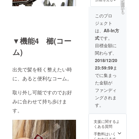
を
ビー/シ
選
択
ルバー
す
る
リム×1
このプロ
個 ネイ
ジェクト
ビー/
ゴール
は、
All-In方
ドリム
式
です。
▼機能4 櫛(コー
×1個
レッ
目標金額に
ド /シ
ム)
関わらず、
ルバー
リム×1
2018/12/20
個 レッ
23:59:59
ま
ド /
出先で髪を軽く整えたい時
ゴール
でに集まっ
に、あると便利なコーム。
ドリム
た金額が
×1個
ファンディ
取り外し可能ですのでお好
ングされま
みに合わせて持ち歩けま
す。
す。
支援に関するよ
くある質問
手数料はいく
らかかります