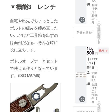
1人
1個
▼機能3 レンチ
お届
け予
定：
2018
年12
自宅や出先でちょっとした
こ
月
の
リ
ボルトの緩みを締め直した
タ
ー
ン
詳細を見る
を
い…だけど工具箱を出すの
選
択
す
は面倒だなぁ…そんな時に
る
15,
役に立ちます。
残り10
500
円
【KEYT
ボトルオープナーとセット
EC X】
全6色フ
で使える作りとなっていま
ルセッ
支援
す。(ISO M5/M6)
ト ブ
者：
ラック/
0人
シル
お届
バーリ
け予
ム×1個
定：
ブラッ
2018
年12
ク/ゴー
こ
月
ルドリ
の
リ
ム×1個
タ
ー
ネイ
ン
詳細を見る