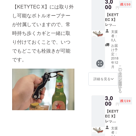
3,0
残り30
00
【KETYTEC X】には取り外
円
【KEYT
し可能なボトルオープナー
EC X】
が付属していますので、常
レッ
ド・シ
支援
時持ち歩くカギと一緒に取
ルバー
者：
リム 1
0人
り付けておくことで、いつ
個
お届
け予
でもどこでも栓抜きが可能
定：
2018
です。
年12
こ
月
の
リ
タ
ー
ン
詳細を見る
を
選
択
す
る
3,0
残り29
00
円
【KEYT
EC X】
レッ
ド・
支援
ゴール
者：
ドリム