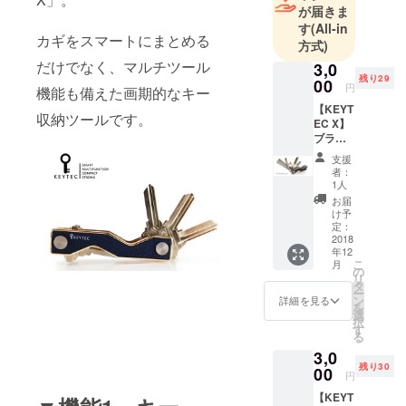
り、品質、
が届きま
性能面で一
す
(All-in
カギをスマートにまとめる
定の基準を
方式)
満たしたプ
だけでなく、マルチツール
3,0
ロダクトの
残り29
00
円
機能も備えた画期的なキー
みを厳選、
【KEYT
収納ツールです。
セレクトし
EC X】
ブラッ
ておりま
ク・シ
す。
支援
ルバー
者：
リム 1
1人
個
お届
け予
定：
2018
年12
こ
月
の
リ
タ
ー
ン
詳細を見る
を
選
択
す
る
3,0
残り30
00
円
【KEYT