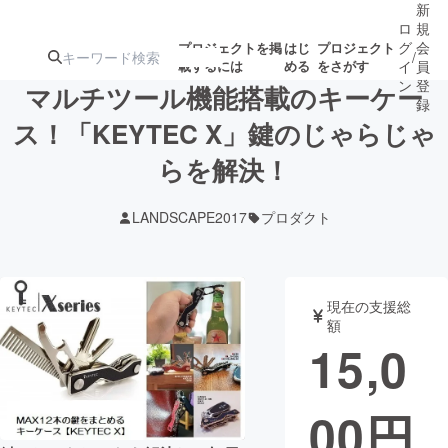
新
ロ
規
グ
会
プロジェクトを掲
はじ
プロジェクト
/
載するには
める
をさがす
イ
員
ン
登
マルチツール機能搭載のキーケー
録
ス！「KEYTEC X」鍵のじゃらじゃ
らを解決！
人気のプロ
注目のリ
注目の新着プロ
募集終了が近いプ
もうすぐ公開
ジェクト
ターン
ジェクト
ロジェクト
されます
LANDSCAPE2017
プロダクト
アート・写真
音楽
現在の支援総
テクノロジー・ガジェット
ゲーム・サ
額
15,0
映像・映画
書籍・雑誌
00
円
ビジネス・起業
チャレンジ