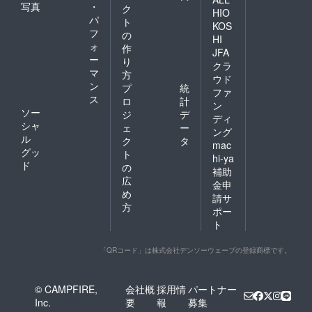
写真
・
ク
HIO
パ
ト
KOS
フ
の
HI
ォ
作
JFA
ー
り
クラ
マ
方
ウド
ン
プ
統
ファ
ス
ロ
計
ン
ソー
ジ
デ
ディ
シャ
ェ
ー
ング
ル
ク
タ
mac
グッ
ト
hi-ya
ド
の
補助
広
金申
め
請サ
方
ポー
ト
「QRコード」は株式会社デンソーウェーブの登録商標です。
© CAMPFIRE,
会社概
採用情
パートナー
Inc.
要
報
募集