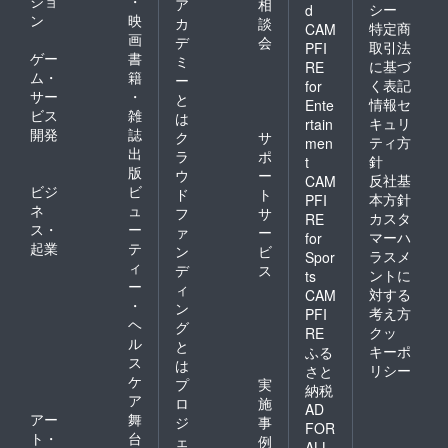
ショ
・
ア
相
シー
d
ン
映
カ
談
特定商
CAM
画
デ
会
取引法
PFI
ゲー
書
ミ
に基づ
RE
ム・
籍
ー
く表記
for
サー
・
と
情報セ
Ente
ビス
雑
は
キュリ
rtain
開発
誌
ク
サ
ティ方
men
出
ラ
ポ
針
t
版
ウ
ー
反社基
CAM
ビジ
ビ
ド
ト
本方針
PFI
ネ
ュ
フ
サ
カスタ
RE
ス・
ー
ァ
ー
マーハ
for
起業
テ
ン
ビ
ラスメ
Spor
ィ
デ
ス
ントに
ts
ー
ィ
対する
CAM
・
ン
考え方
PFI
ヘ
グ
クッ
RE
ル
と
キーポ
ふる
ス
は
リシー
さと
ケ
プ
実
納税
ア
ロ
施
AD
アー
舞
ジ
事
FOR
ト・
台
ェ
例
ALL