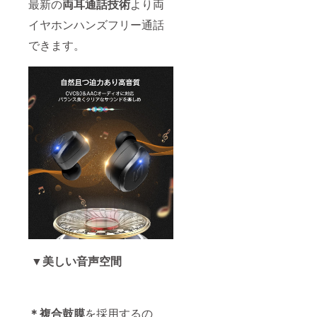
最新の
両耳通話技術
より両
イヤホンハンズフリー通話
できます。
▼美しい音声空間
＊複合鼓膜
を採用するの