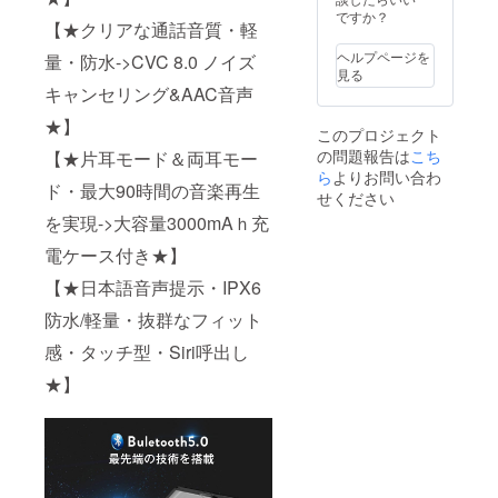
間：約1
ですか？
【★クリアな通話音質・軽
時間 充
電ボッ
ヘルプページを
量・防水->CVC 8.0 ノイズ
クス充
見る
電時
キャンセリング&AAC音声
間：約3
時間 充
★】
このプロジェクト
電ボッ
の問題報告は
こち
【★片耳モード＆両耳モー
クス
バッテ
ら
よりお問い合わ
ド・最大90時間の音楽再生
リー容
せください
量：
を実現->大容量3000mAｈ充
3000m
Ah 支持
電ケース付き★】
設備：
全て
【★日本語音声提示・IPX6
Bluetoo
th機能
防水/軽量・抜群なフィット
搭載ス
感・タッチ型・Siri呼出し
マート
フォン
★】
重さ：
片耳イ
ヤホン
4.6g(箱
含まれ
ていま
せん) 機