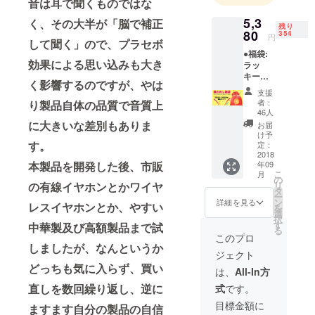
音は耳で聞くものではな
5,3
く、その大半が「脳で補正
残り
80
354
円
して聞く」ので、プラセボ
●福袋:
効果による思い込みも大き
ラッ
キー
く影響するのですが、やは
3000~5
支援
000円相
者：
り製品自体の品質で音質上
当プレ
46人
ゼント
に大きいな差別もありま
お届
入って!
け予
皆様、
す。
定：
ぜひお
2018
本製品を開発した後、市販
年09
見逃さ
こ
月
ない
の
の有線イヤホンとかワイヤ
リ
で！
タ
ー
「イヤ
ン
詳細を見る
レスイヤホンとか、やすい
を
ホン＋
選
択
福袋」
す
中華製及び高額製品まで試
る
です！
このプロ
●S8
しましたが、なんというか
ジェクト
Bluetoo
どっちも気に入らず、買い
thイヤ
は、
All-In方
ホン本
直しを数回繰り返し、逆に
式
です。
体＋充
電ボッ
目標金額に
ますます自分の製品の自信
クス ●