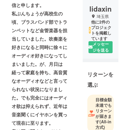
信と申します。
lidaxin
私ぶんちょうが高校生の
埼玉県
頃、ブラスバンド部でトラ
他に2件の
プロジェク
ンペットなど金管楽器を担
トを掲載し
当していました。吹奏楽を
ています
メッセー
好きになると同時に徐々に
ジを送る
オーディオ好きになってし
まいました。が、月日は
経って家庭を持ち、高音質
リターンを
なオーディオなどと言って
選ぶ
られない状況になりまし
た。でも完全にはオーディ
目標金額
未達でも
オ欲は抑えられず、近年は
リターン
音楽聞くにイヤホンを買っ
が届きま
す
(All-in
て現在に至ります。
方式)