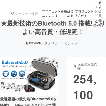
新
ロ
規
グ
会
プロジェクトを掲
はじ
プロジェクト
/
載するには
める
をさがす
イ
員
ン
登
★最新技術のBluetooth 5.0 搭載!より
録
よい高音質・低遅延！
人気のプロ
注目のリ
注目の新着プロ
募集終了が近いプ
もうすぐ公開
lidaxin
テクノロジー・ガジェット
ジェクト
ターン
ジェクト
ロジェクト
されます
アート・写真
音楽
現在の支援総
額
254,
テクノロジー・ガジェット
ゲーム・サ
100
映像・映画
書籍・雑誌
最近話題の最先端Bluetooth5.0を
ビジネス・起業
チャレンジ
搭載し、Bluettoth4.2と比べて通