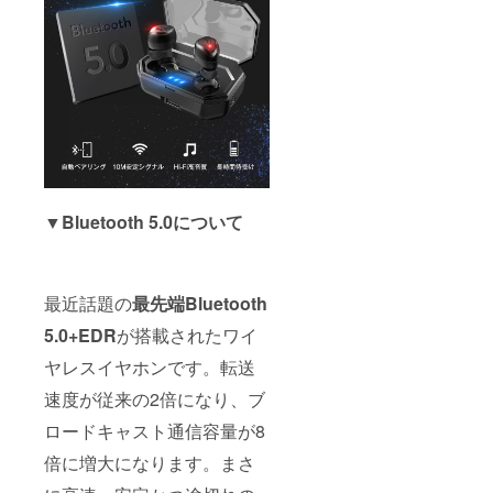
能：通
話、防
水
IPX7、
タッチ
操作、2
台設備
同時ペ
アリン
グ、音
楽鑑賞
▼Bluetooth 5.0について
最近話題の
最先端Bluetooth
5.0+EDR
が搭載されたワイ
ヤレスイヤホンです。転送
速度が従来の2倍になり、ブ
ロードキャスト通信容量が8
倍に増大になります。まさ