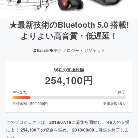
★最新技術のBluetooth 5.0 搭載!
よりよい高音質・低遅延！
lidaxin
テクノロジー・ガジェット
現在の支援総額
254,100
円
終了
16
%達成
目標金額
1,500,000
円
支援者数
46
人
このプロジェクトは、
2018/07/19
に募集を開始し、
46
人の支援
により
254,100
円の資金を集め、
2018/08/09
に募集を終了しま
した