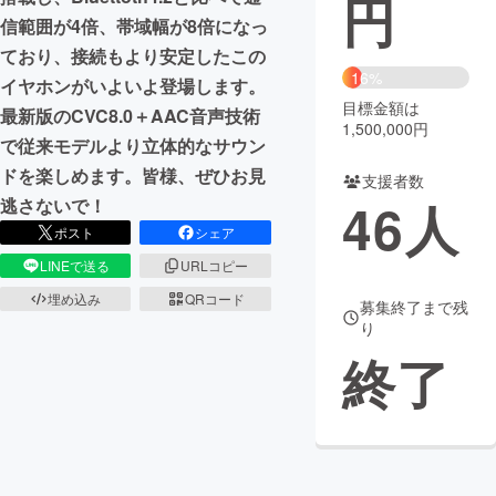
円
信範囲が4倍、帯域幅が8倍になっ
まちづくり・地域活性化
ており、接続もより安定したこの
16%
イヤホンがいよいよ登場します。
目標金額は
CAMPFIRE for Social Good
CAMPFIRE Creation
最新版のCVC8.0＋AAC音声技術
1,500,000円
CAMPFIREふるさと納税
machi-ya
コミュニティ
で従来モデルより立体的なサウン
ドを楽しめます。皆様、ぜひお見
支援者数
46
人
逃さないで！
ポスト
シェア
LINEで送る
URLコピー
埋め込み
QRコード
募集終了まで残
り
終了