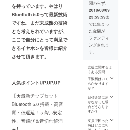
関わらず、
イヤー
を持っています。やはり
ピース
2018/08/09
（S/M/L
Bluettoth 5.0って最新技術
23:59:59
ま
）※M初
ですね。まだ未成熟の技術
期装着
でに集まっ
●収納
とも考えられていますが、
た金額が
ポーチ
●USB充
ファンディ
ここで自分にとって満足で
電ケー
ングされま
ブル ●
きるイヤホンを皆様に紹介
日本語
す。
取扱説
させて頂きます。
明書 仕
様：
支援に関するよ
Bluetoo
くある質問
thバー
ジョ
手数料はいく
人気ポイントUP.UP.UP
ン：V
らかかります
5.0 言
か？
語：日
【★最新チップセット
本語対
目標金額に届
応 放送/
かなかった場
Bluetooth 5.0 搭載・高音
通話時
合どうなりま
間：約2
すか？
質・低遅延！->高い安定
～3時間
イヤホ
性、音飛び＆音切れ解消
支援で困った
ン本体
時はどこに相
★】
充電時
談したらいい