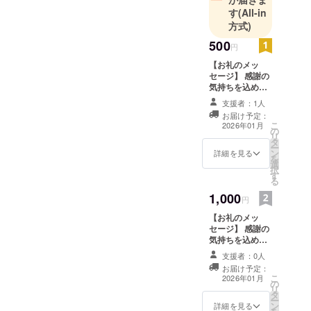
す
(All-in
方式)
500
円
【お礼のメッ
セージ】 感謝の
気持ちを込め
て、お礼のメッ
支援者：1人
セージをお送り
お届け予定：
します。 このリ
こ
2026年01月
の
ターンは1000円
リ
タ
のリターンと同
ー
ン
じ内容です。
詳細を見る
を
選
択
す
る
1,000
円
【お礼のメッ
セージ】 感謝の
気持ちを込め
て、お礼のメッ
支援者：0人
セージをお送り
お届け予定：
します。 このリ
こ
2026年01月
の
ターンは500円
リ
タ
のリターンと同
ー
ン
じ内容です。
詳細を見る