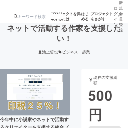
新
ロ
規
グ
会
プロジェクトを掲
はじ
プロジェクト
/
載するには
める
をさがす
イ
員
ン
登
ネットで活動する作家を支援した
録
い！
人気のプロ
注目のリ
注目の新着プロ
募集終了が近いプ
もうすぐ公開
池上哲也
ビジネス・起業
ジェクト
ターン
ジェクト
ロジェクト
されます
アート・写真
音楽
現在の支援総
額
500
テクノロジー・ガジェット
ゲーム・サ
円
映像・映画
書籍・雑誌
今年中に小説家やネットで活動す
ビジネス・起業
チャレンジ
るクリエイターを支援する統合プ