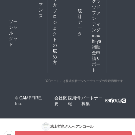
クラ
マ
方
ウド
ン
プ
統
ファ
ス
ロ
計
ン
ソー
ジ
デ
ディ
シャ
ェ
ー
ング
ル
ク
タ
mac
グッ
ト
hi-ya
ド
の
補助
広
金申
め
請サ
方
ポー
ト
「QRコード」は株式会社デンソーウェーブの登録商標です。
© CAMPFIRE,
会社概
採用情
パートナー
Inc.
要
報
募集
池上哲也
さんへアンコール