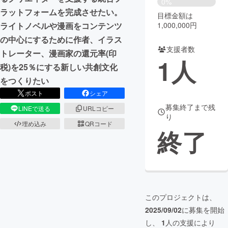
0%
ラットフォームを完成させたい。
目標金額は
まちづくり・地域活性化
1,000,000円
ライトノベルや漫画をコンテンツ
の中心にするために作者、イラス
支援者数
CAMPFIRE for Social Good
CAMPFIRE Creation
トレーター、漫画家の還元率(印
1
人
CAMPFIREふるさと納税
machi-ya
コミュニティ
税)を25％にする新しい共創文化
をつくりたい
ポスト
シェア
募集終了まで残
LINEで送る
URLコピー
り
埋め込み
QRコード
終了
このプロジェクトは、
2025/09/02
に募集を開始
し、
1
人の支援により