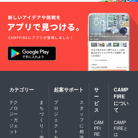
カテゴリー
起案サポート
サ
CAMP
ー
FIRE
テク
ま
プ
ス
ビ
につい
ノロ
ち
ロ
タ
ス
て
ジー
づ
ジ
ッ
・ガ
く
ェ
フ
CAM
CAMP
ジェ
り
ク
に
PFI
FIREと
ット
・
ト
相
RE
は
地
を
談