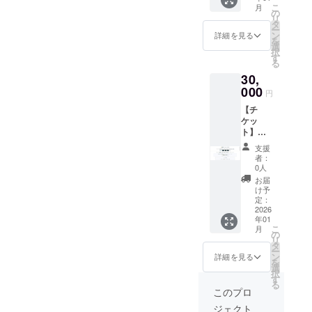
β版リ
2029年
こ
月
イト内
リース
の
12月31
リ
でのお
時にお
タ
日まで
ー
買い物
渡しい
ン
の48か
詳細を見る
を
にご利
たしま
選
月間
択
用いた
す。ス
す
る
だけま
タッフ
30,
す。1枚
にクラ
ずつの
000
ウド
円
利用が
ファン
【チ
可能で
ディン
ケッ
す。 ・
グで支
ト】
現金へ
援をし
クーポ
の交換
た旨を
支援
ン3000
はでき
お声掛
者：
円分
ませ
けくだ
0人
（3000
ん。お
さい。
お届
円×4
つりは
・有効
け予
枚） ・
でませ
定：
期間：
作者支
2026
ん。 ・
2026年
年01
援やサ
β版リ
1月1
こ
月
イト内
リース
の
日〜
リ
でのお
時にお
タ
2029年
ー
買い物
渡しい
ン
12月31
詳細を見る
を
にご利
たしま
選
日まで
択
用いた
す。ス
す
の48か
る
だけま
タッフ
月間
このプロ
す。1枚
にクラ
ジェクト
ずつの
ウド