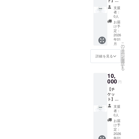
ト】
換はで
クーポ
きませ
支援
ン1000
ん。お
者：
円分
つりは
0人
（1000
でませ
お届
円×2
ん。 ・
け予
枚） ・
β版リ
定：
作者支
2026
リース
年01
援やサ
時にお
こ
月
イト内
渡しい
の
リ
でのお
たしま
タ
ー
買い物
す。ス
ン
詳細を見る
を
にご利
タッフ
選
択
用いた
にクラ
す
る
だけま
ウド
10,
す。1枚
ファン
ずつの
000
ディン
円
利用が
グで支
【チ
可能で
援をし
ケッ
す。 ・
た旨を
ト】
現金へ
お声掛
クーポ
の交換
けくだ
支援
ン1000
はでき
さい。
者：
円分
ませ
・有効
0人
（1000
ん。お
期間：
お届
円×5
つりは
2026年
け予
枚） ・
でませ
定：
1月1
作者支
2026
ん。 ・
日〜
年01
援やサ