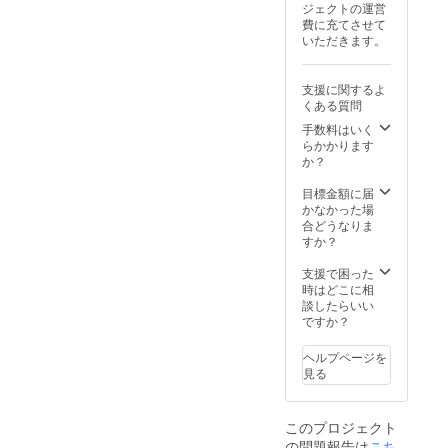
ジェクトの運営
・有効
費に充てさせて
期間：
いただきます。
2026年
1月1
日〜
支援に関するよ
2029年
くある質問
12月31
日まで
手数料はいく
の48か
らかかります
月間
か？
目標金額に届
かなかった場
合どうなりま
すか？
支援で困った
時はどこに相
談したらいい
ですか？
ヘルプページを
見る
このプロジェクト
の問題報告は
こち