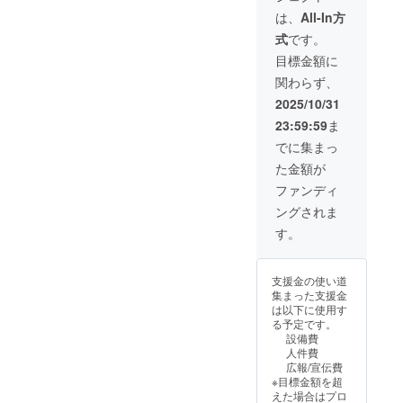
利用が
ファン
は、
All-In方
可能で
ディン
式
です。
す。 ・
グで支
現金へ
援をし
目標金額に
の交換
た旨を
関わらず、
はでき
お声掛
ませ
けくだ
2025/10/31
ん。お
さい。
23:59:59
ま
つりは
・有効
でませ
期間：
でに集まっ
ん。 ・
2026年
た金額が
β版リ
1月1
リース
日〜
ファンディ
時にお
2029年
ングされま
渡しい
12月31
たしま
日まで
す。
す。ス
の48か
タッフ
月間
にクラ
支援金の使い道
ウド
集まった支援金
ファン
は以下に使用す
ディン
る予定です。
グで支
設備費
援をし
人件費
た旨を
広報/宣伝費
お声掛
※目標金額を超
けくだ
えた場合はプロ
さい。