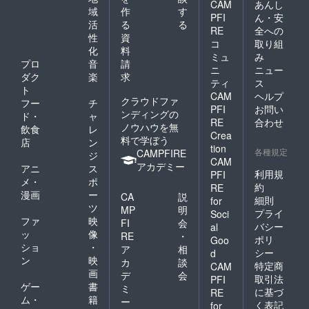
CAM
あんし
域
作
す
PFI
ん・安
活
る
る
RE
全への
性
資
コ
取り組
化
料
ミュ
み
プロ
音
請
ニ
ニュー
ダク
楽
求
ティ
ス
ト
CAM
ヘルプ
クラウドファ
フー
チ
PFI
お問い
ンディングの
ド・
ャ
RE
合わせ
ノウハウを無
飲食
レ
Crea
料で学ぼう
店
ン
tion
各種規定
CAMPFIRE
ジ
CAM
アカデミー
アニ
ス
利用規
PFI
メ・
ポ
約
RE
漫画
ー
CA
説
細則
for
ツ
MP
明
プライ
Soci
ファ
映
FI
会
バシー
al
ッ
像
RE
・
ポリ
Goo
ショ
・
ア
相
シー
d
ン
映
カ
談
特定商
CAM
画
デ
会
取引法
PFI
ゲー
書
ミ
に基づ
RE
ム・
籍
ー
く表記
for