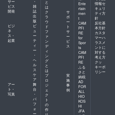
サー
・
と
情報セ
Ente
ビス
雑
は
キュリ
rtain
開発
誌
ク
サ
ティ方
men
出
ラ
ポ
針
t
版
ウ
ー
反社基
CAM
ビジ
ビ
ド
ト
本方針
PFI
ネ
ュ
フ
サ
カスタ
RE
ス・
ー
ァ
ー
マーハ
for
起業
テ
ン
ビ
ラスメ
Spor
ィ
デ
ス
ントに
ts
ー
ィ
対する
CAM
・
ン
考え方
PFI
ヘ
グ
クッ
RE
ル
と
キーポ
ふる
ス
は
リシー
さと
ケ
プ
実
納税
ア
ロ
施
AD
アー
舞
ジ
事
FOR
ト・
台
ェ
例
ALL
写真
・
ク
HIO
パ
ト
KOS
フ
の
HI
ォ
作
JFA
ー
り