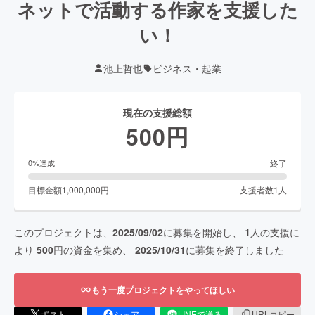
ネットで活動する作家を支援した
い！
池上哲也
ビジネス・起業
現在の支援総額
500
円
終了
0
%達成
目標金額
1,000,000
円
支援者数
1
人
このプロジェクトは、
2025/09/02
に募集を開始し、
1
人の支援に
より
500
円の資金を集め、
2025/10/31
に募集を終了しました
もう一度プロジェクトをやってほしい
ポスト
シェア
LINEで送る
URLコピー