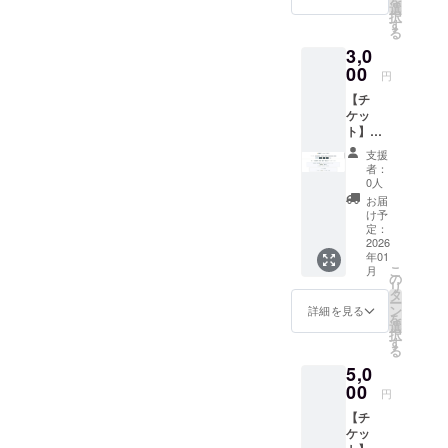
を
選
択
す
る
3,0
00
円
【チ
ケッ
ト】
クーポ
支援
ン1000
者：
円分
0人
（1000
お届
円×1
け予
枚） ・
定：
サイト
2026
年01
内での
こ
月
お買い
の
リ
物にご
タ
ー
利用い
ン
詳細を見る
を
ただけ
選
択
ます。1
す
る
枚ずつ
5,0
の利用
が可能
00
円
です。
【チ
・現金
ケッ
への交