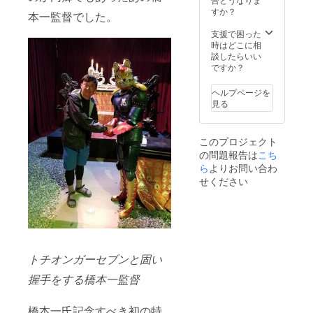
すか？
本一監督でした。
支援で困った
時はどこに相
談したらいい
ですか？
ヘルプページを
見る
このプロジェクト
の問題報告は
こち
ら
よりお問い合わ
せください
トチオンガーセブンと固い
握手をする橋本一監督
橋本一氏記念すべき初の特