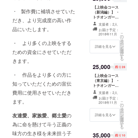
ドファンディン
【上映会コース
グ特別デザイ
･ 製作費に補填させていた
（新潟編）】 ・
ン） ・企画者星
トチオンガー直
知弘が手掛ける
だき、より完成度の高い作
筆サイン&宛名
毘沙門堂の油揚
支援者：2人
入り年賀状 ・
げ ・台本（橋本
品にいたします。
お届け予定：
DVD製作時にお
一監督・出演者
こ
2018年11月
の
名前をクレジッ
サイン付き）
リ
タ
ト掲載（大型サ
・ より多くの上映をする
ー
ン
イズ） ※ご支
詳細を見る
を
選
ための資金にさせていただ
援時にご希望の
択
す
お名前を備考欄
る
きます。
にご記入くださ
25,000
い ・DVD（クラ
円
残り28
ウドファンディ
・ 作品をより多くの方に
【上映会コース
ング特別デザイ
（東京編）】 ・
ン） ・企画者星
知っていただくための宣伝
トチオンガー直
知弘が手掛ける
筆サイン&宛名
毘沙門堂の油揚
費用に使用させていただき
支援者：2人
入り年賀状 ・
げ ・台本（橋本
お届け予定：
DVD製作時にお
一監督・出演者
ます。
こ
2018年11月
の
名前をクレジッ
サイン付き） ・
リ
タ
ト掲載（大型サ
イベント上映会
ー
ン
友達愛、家族愛、郷土愛
の
イズ） ※ご支
詳細を見る
ご招待（新潟
を
選
援時にご希望の
編） ※開催は
択
為に命を懸けて斗う正義の
す
お名前を備考欄
10〜11月の土日
る
にご記入くださ
祝日を予定。ご
味方の生き様を未来担う子
35,000
い ・DVD（クラ
支援者様都合に
円
残り10