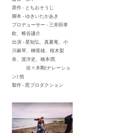
原作 - とちおそうじ
脚本 - ゆきいたかあき
プロデューサー - 三井田孝
欧、椎谷謙介
出演 - 星知弘、真夏竜、小
川麻琴、榊英雄、桜木梨
奈、渡洋史、橋本潤、
佐々木剛(ナレーショ
ン) 他
製作 - 毘プロダクション