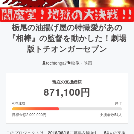
栃尾の油揚げ屋の特撮愛があの
『相棒』の監督を動かした！劇場
版トチオンガーセブン
tochionga7
映像・映画
現在の支援総額
871,100
円
終了
43
%達成
目標金額
2,000,000
円
支援者数
54
人
このプロジェクトは、
2018/08/18
に募集を開始し、
54
人の支援