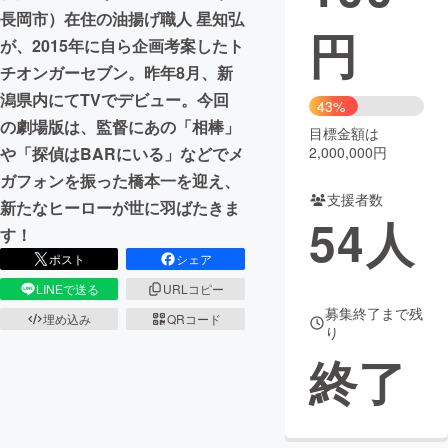
長岡市）在住の油揚げ職人 星知弘
円
まちづくり・地域活性化
が、2015年に自ら企画考案したト
チオンガーセブン。昨年8月、新
潟県内にてTVでデビュー。今回
CAMPFIRE for Social Good
CAMPFIRE Creation
43%
の劇場版は、監督にあの「相棒」
CAMPFIREふるさと納税
machi-ya
コミュニティ
目標金額は
2,000,000円
や「探偵はBARにいる」などでメ
ガフォンを振った橋本一を迎え、
支援者数
新たなヒーローが世に羽ばたきま
54
人
す！
ポスト
シェア
LINEで送る
URLコピー
募集終了まで残
埋め込み
QRコード
り
終了