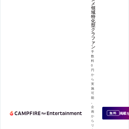
メ
領
域
特
化
型
ク
ラ
フ
ァ
ン
手
数
料
0
円
か
ら
実
施
可
能
。
企
画
掲載
無料
か
ら
リ