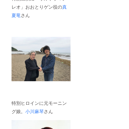
レオ」おおとりゲン役の
真
夏竜
さん
特別ヒロインに元モーニン
グ娘。
小川麻琴
さん