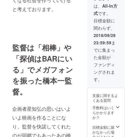
くなる社会を作っていける
DVD（クラウド
※開催は10〜
ファンディング
は、
All-In方
11月の土日祝日
と考えております。
特別デザイン）
を予定。ご支援
式
です。
・企画者星知弘
者様都合による
が手掛ける毘沙
目標金額に
返金不可 ※会
門堂の油揚げ ・
場までの交通費
関わらず、
台本（橋本一監
は各自ご負担と
督・出演者サイ
2018/09/28
なります
ン付き） ・イベ
23:59:59
ま
ント上映会ご招
監督は「相棒」や
待（東京編） ・
でに集まっ
イベント上映会
「探偵はBARにい
た金額が
後、打ち上げご
招待（東京編）
ファンディ
る」でメガフォン
※開催は10〜
ングされま
11月の土日祝日
を振った橋本一監
を予定。ご支援
す。
者様都合による
返金不可 ※会
督。
場までの交通費
支援に関するよ
は各自ご負担と
くある質問
なります
手数料はいく
企画者星知弘の思いはいよ
らかかります
いよ映画を作ることにな
か？
り、監督を快諾してくれた
目標金額に届
かなかった場
のが同郷でもあったあの橋
合どうなりま