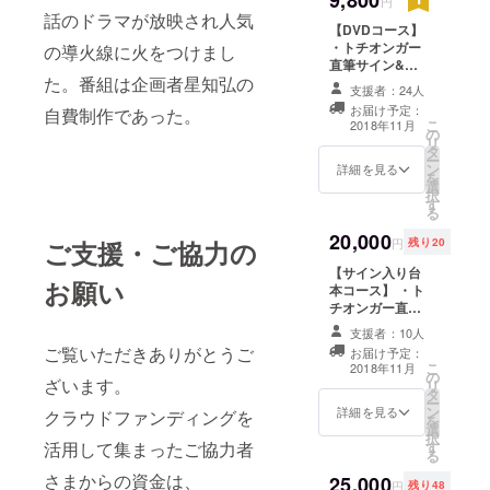
円
話のドラマが放映され人気
【DVDコース】
・トチオンガー
の導火線に火をつけまし
直筆サイン&宛
た。番組は企画者星知弘の
名入り年賀状 ・
支援者：24人
DVD製作時にお
お届け予定：
自費制作であった。
名前をクレジッ
こ
2018年11月
の
ト掲載（通常サ
リ
タ
イズ） ※ご支
ー
ン
援時にご希望の
詳細を見る
を
選
お名前を備考欄
択
す
にご記入くださ
る
い ・DVD（クラ
20,000
ウドファンディ
円
残り20
ご支援・ご協力の
ング特別デザイ
【サイン入り台
ン） ・企画者星
お願い
本コース】 ・ト
知弘が手掛ける
チオンガー直筆
毘沙門堂の油揚
サイン&宛名入
げ
支援者：10人
り年賀状 ・DVD
ご覧いただきありがとうご
お届け予定：
製作時にお名前
こ
2018年11月
の
をクレジット掲
ざいます。
リ
タ
載（大型サイ
ー
ン
ズ） ※ご支援
詳細を見る
クラウドファンディングを
を
選
時にご希望のお
択
す
活用して集まったご協力者
名前を備考欄に
る
ご記入ください
さまからの資金は、
25,000
・DVD（クラウ
円
残り48