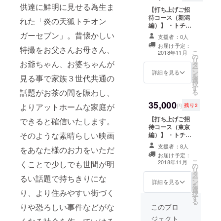
ウドファンディ
よる返金不可
供達に鮮明に見せる為生ま
【打ち上げご招
ング特別デザイ
※会場までの交通
待コース（新潟
ン） ・企画者星
費は各自ご負担
れた「炎の天狐トチオン
編）】 ・トチオ
知弘が手掛ける
となります
ンガー直筆サイ
毘沙門堂の油揚
ガーセブン」。昔懐かしい
支援者：0人
ン&宛名入り年
げ ・台本（橋本
お届け予定：
特撮をお父さんお母さん、
賀状 ・DVD製作
一監督・出演者
こ
2018年11月
の
時にお名前をク
サイン付き） ・
リ
お爺ちゃん、お婆ちゃんが
タ
レジット掲載
イベント上映会
ー
ン
（大型サイズ）
詳細を見る
ご招待（東京
を
見る事で家族３世代共通の
選
※ご支援時にご
編） ※開催は
択
す
希望のお名前を
10〜11月の土日
話題がお茶の間を賑わし、
る
備考欄にご記入
祝日を予定。ご
35,000
ください ・
支援者様都合に
よりアットホームな家庭が
円
残り2
DVD（クラウド
よる返金不可
【打ち上げご招
ファンディング
できると確信いたします。
※会場までの交通
待コース（東京
特別デザイン）
費は各自ご負担
そのような素晴らしい映画
編）】 ・トチオ
・企画者星知弘
となります
ンガー直筆サイ
が手掛ける毘沙
支援者：8人
をあなた様のお力をいただ
ン&宛名入り年
門堂の油揚げ ・
お届け予定：
賀状 ・DVD製作
台本（橋本一監
こ
2018年11月
くことで少しでも世間が明
の
時にお名前をク
督・出演者サイ
リ
タ
レジット掲載
ン付き） ・イベ
るい話題で持ちきりにな
ー
ン
（大型サイズ）
詳細を見る
ント上映会ご招
を
選
※ご支援時にご
待（新潟編） ・
り、より住みやすい街づく
択
す
希望のお名前を
イベント上映会
る
備考欄にご記入
りや恐ろしい事件などがな
このプロ
後、打ち上げご
ください ・
招待（新潟編）
ジェクト