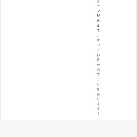
タ
ー
ン
配
送
ま
で
、
す
べ
て
お
任
せ
の
プ
ラ
ン
も
あ
り
ま
す
！