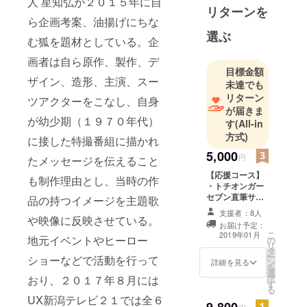
人 星知弘が２０１５年に自
リターンを
ら企画考案、油揚げにちな
選ぶ
む狐を題材としている。企
画者は自ら原作、製作、デ
目標金額
ザイン、造形、主演、スー
未達でも
リターン
ツアクターをこなし、自身
が届きま
が幼少期（１９７０年代）
す
(All-in
方式)
に接した特撮番組に描かれ
5,000
円
たメッセージを伝えること
【応援コース】
も制作理由とし、当時の作
・トチオンガー
セブン直筆サイ
品の持つイメージを主題歌
ン&宛名入り年
支援者：8人
賀状 ・DVD製作
や映像に反映させている。
お届け予定：
時にお名前をク
こ
2019年01月
地元イベントやヒーロー
の
レジット掲載
リ
タ
（通常サイズ）
ー
ショーなどで活動を行って
ン
※ご支援時にご
詳細を見る
を
選
希望のお名前を
択
おり、２０１７年８月には
す
備考欄にご記入
る
ください
UX新潟テレビ２１では全６
9,800