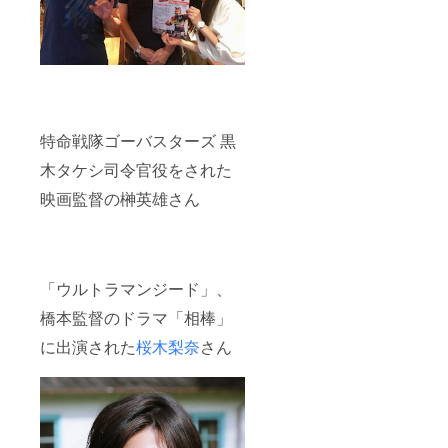
特命戦隊ゴーバスターズ 黒
木タケシ司令官役をされた
映画監督の榊英雄さん
「ウルトラマンジード」、
橋本監督のドラマ「相棒」
に出演された
桜木梨奈
さん