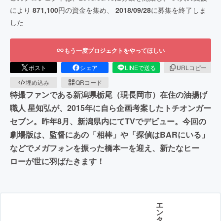
により
871,100
円の資金を集め、
2018/09/28
に募集を終了しま
した
もう一度プロジェクトをやってほしい
ポスト
シェア
LINEで送る
URLコピー
埋め込み
QRコード
特撮ファンである新潟県栃尾（現長岡市）在住の油揚げ
職人 星知弘が、2015年に自ら企画考案したトチオンガー
セブン。昨年8月、新潟県内にてTVでデビュー。今回の
劇場版は、監督にあの「相棒」や「探偵はBARにいる」
などでメガフォンを振った橋本一を迎え、新たなヒー
ローが世に羽ばたきます！
エ
ン
タ