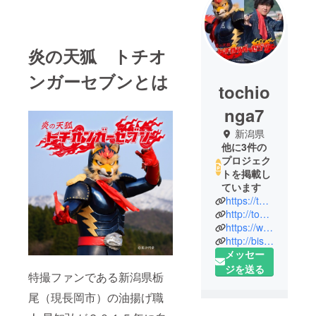
炎の天狐 トチオ
ンガーセブンとは
tochio
nga7
新潟県
他に3件の
プロジェク
トを掲載し
ています
https://twitter.com/tochionger
http://tochiongar-7.com
https://www.youtube.com/channel/UCXVVyfOlZjRFjlTeDnIlx8g/featured
http://bishamondo-honpo.com
メッセー
ジを送る
特撮ファンである新潟県栃
尾（現長岡市）の油揚げ職