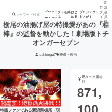
新
ロ
規
グ
会
プロジェクトを掲
はじ
プロジェクト
/
載するには
める
をさがす
イ
員
ン
登
栃尾の油揚げ屋の特撮愛があの『相
録
棒』の監督を動かした！劇場版トチ
オンガーセブン
人気のプロ
注目のリ
注目の新着プロ
募集終了が近いプ
もうすぐ公開
ジェクト
ターン
ジェクト
ロジェクト
されます
tochionga7
映像・映画
アート・写真
音楽
現在の支援総
テクノロジー・ガジェット
ゲーム・サ
額
871,
映像・映画
書籍・雑誌
100
ビジネス・起業
チャレンジ
特撮ファンである新潟県栃尾（現