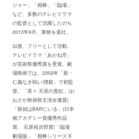
ジャー」「相棒」「臨場」
など、多数のテレビドラマ
の監督として活躍したのち
2013年9月、東映を退社。
以後、フリーとして活動。
テレビドラマ「あかね空」
が芸術祭優秀賞を受賞。劇
場映画では、2002年「新・
仁義なき戦い/撲殺」で初監
督。「茶々 天涯の貴妃」(お
おさか映画祭主演女優賞)
「探偵はBARにいる」(日本
橋アカデミー賞優秀作品
賞、 石原裕次郎賞)「臨場
劇場版」「相棒シリーズ X