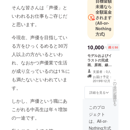
目標金額
未達なら
そんな皆さんは「声優」と
全額返金
いわれるお仕事もご存じだ
されます
(All-or-
と思います。
Nothing
方式)
今現在、声優を目指してい
る方をひっくるめると30万
10,000
円
残り50
人以上の方がいるといわ
モデルおよびイ
ラストの完成
れ、なおかつ声優業で生活
画、原画、線画
等の作成風景を
が成り立っているのは1％に
支援者：0人
冊子にしてお届
お届け予定：
も満たないといわれていま
します
こ
2019年12月
の
リ
す。
タ
ー
ン
詳細を見る
を
選
択
しかし、声優という職にあ
す
る
このプロ
こがれる中高生は年々増加
ジェクト
の一途です。
は、All-or-
Nothing方式