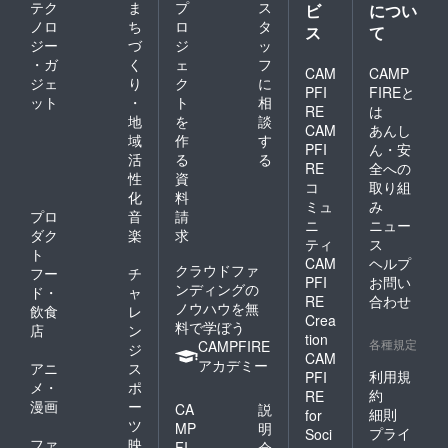
テク
ま
プ
ス
ビ
につい
ノロ
ち
ロ
タ
ス
て
ジー
づ
ジ
ッ
・ガ
く
ェ
フ
CAM
CAMP
ジェ
り
ク
に
PFI
FIREと
ット
・
ト
相
RE
は
地
を
談
CAM
あんし
域
作
す
PFI
ん・安
活
る
る
RE
全への
性
資
コ
取り組
化
料
ミュ
み
プロ
音
請
ニ
ニュー
ダク
楽
求
ティ
ス
ト
CAM
ヘルプ
クラウドファ
フー
チ
PFI
お問い
ンディングの
ド・
ャ
RE
合わせ
ノウハウを無
飲食
レ
Crea
料で学ぼう
店
ン
tion
各種規定
CAMPFIRE
ジ
CAM
アカデミー
アニ
ス
利用規
PFI
メ・
ポ
約
RE
漫画
ー
CA
説
細則
for
ツ
MP
明
プライ
Soci
ファ
映
FI
会