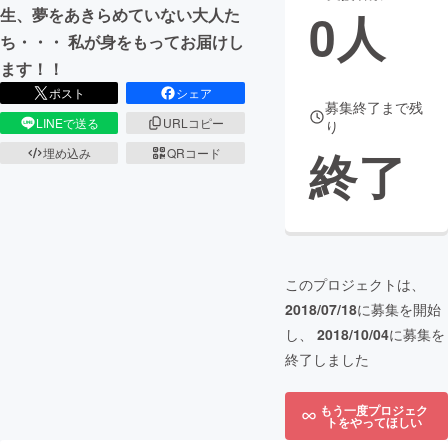
0
人
生、夢をあきらめていない大人た
まちづくり・地域活性化
ち・・・ 私が身をもってお届けし
ます！！
ポスト
シェア
CAMPFIRE for Social Good
CAMPFIRE Creation
募集終了まで残
LINEで送る
URLコピー
り
CAMPFIREふるさと納税
machi-ya
コミュニティ
終了
埋め込み
QRコード
このプロジェクトは、
2018/07/18
に募集を開始
し、
2018/10/04
に募集を
終了しました
もう一度プロジェク
トをやってほしい