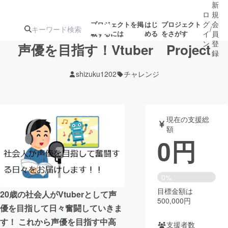
新
ロ
規
グ
会
プロジェクトを掲
はじ
プロジェクト
/
載するには
める
をさがす
イ
員
ン
登
声優を目指す！Vtuber Project
録
shizuku1202
チャレンジ
人気のプロ
注目のリ
注目の新着プロ
募集終了が近いプ
もうすぐ公開
ジェクト
ターン
ジェクト
ロジェクト
されます
現在の支援総
額
アート・写真
音楽
0
円
テクノロジー・ガジェット
ゲーム・サ
0%
目標金額は
映像・映画
書籍・雑誌
20歳の社会人がVtuberとして声
500,000円
優を目指して日々奮闘していきま
ビジネス・起業
チャレンジ
す！ これから声優を目指す中高
支援者数