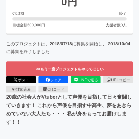
0
円
終了
0
%達成
目標金額
500,000
円
支援者数
0
人
このプロジェクトは、
2018/07/18
に募集を開始し、
2018/10/04
に募集を終了しました
もう一度プロジェクトをやってほしい
ポスト
シェア
LINEで送る
URLコピー
埋め込み
QRコード
20歳の社会人がVtuberとして声優を目指して日々奮闘し
ていきます！ これから声優を目指す中高生、夢をあきら
めていない大人たち・・・ 私が身をもってお届けしま
す！！