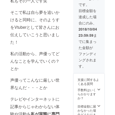
私もその一人です笑
です。
目標金額を
そこで私は自ら夢を追いか
達成した場
けると同時に、そのようす
合にのみ、
をVtuberとして皆さんにお
2018/10/04
伝えしていこうと思いまし
23:59:59
ま
でに集まっ
た！
た金額が
私の活動から、声優ってど
ファンディ
ングされま
んなことを学んでいくの？
す。
とか
声優ってこんなに厳しい世
支援に関するよ
くある質問
界なんだ・・・とか
手数料はいく
らかかります
か？
テレビやインターネットに
記事からじゃわからない体
目標金額に届
かなかった場
験や活動を
私が実際に専門
合どうなりま