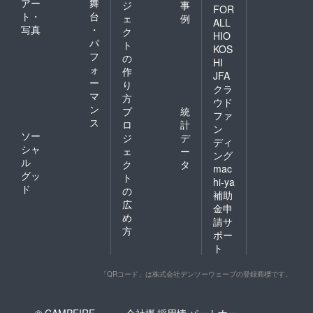
アー
舞
ジ
事
FOR
ト・
台
ェ
例
ALL
写真
・
ク
HIO
パ
ト
KOS
フ
の
HI
ォ
作
JFA
ー
り
クラ
マ
方
ウド
ン
プ
統
ファ
ス
ロ
計
ン
ソー
ジ
デ
ディ
シャ
ェ
ー
ング
ル
ク
タ
mac
グッ
ト
hi-ya
ド
の
補助
広
金申
め
請サ
方
ポー
ト
「QRコード」は株式会社デンソーウェーブの登録商標です。