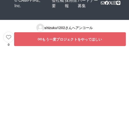
© CAMPFIRE,
会社概
採用情
パートナー
Inc.
要
報
募集
shizuku1202
さんへアンコール
もう一度プロジェクトをやってほしい
0