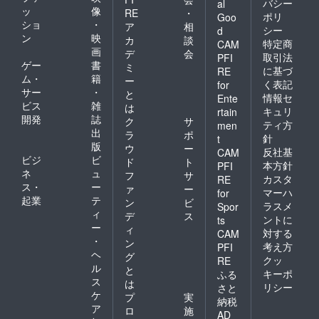
バシー
al
ッ
像
RE
・
ポリ
Goo
ショ
・
ア
相
シー
d
ン
映
カ
談
特定商
CAM
画
デ
会
取引法
PFI
ゲー
書
ミ
に基づ
RE
ム・
籍
ー
く表記
for
サー
・
と
情報セ
Ente
ビス
雑
は
キュリ
rtain
開発
誌
ク
サ
ティ方
men
出
ラ
ポ
針
t
版
ウ
ー
反社基
CAM
ビジ
ビ
ド
ト
本方針
PFI
ネ
ュ
フ
サ
カスタ
RE
ス・
ー
ァ
ー
マーハ
for
起業
テ
ン
ビ
ラスメ
Spor
ィ
デ
ス
ントに
ts
ー
ィ
対する
CAM
・
ン
考え方
PFI
ヘ
グ
クッ
RE
ル
と
キーポ
ふる
ス
は
リシー
さと
ケ
プ
実
納税
ア
ロ
施
AD